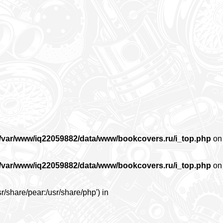
/var/www/iq22059882/data/www/bookcovers.ru/i_top.php
on
/var/www/iq22059882/data/www/bookcovers.ru/i_top.php
on
r/share/pear:/usr/share/php') in