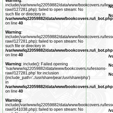
Warning
:
include(/var/www/iq22059882/data/www/bookcovers.ru/less
No
raw//127281.php): failed to open stream: No
such file or directory in
No
/var/www/iq22059882/data/www/bookcovers.ru/i_bot.php
on line
40
Warning
:
include(/var/www/iq22059882/data/www/bookcovers.ru/less
raw//127281.php): failed to open stream: No
such file or directory in
/var/www/iq22059882/data/www/bookcovers.ru/i_bot.php
on line
40
/v
Warning
: include(): Failed opening
No
'/var/www/iq22059882/data/www/bookcovers.ru/lessons-
raw//127281.php' for inclusion
No
(include_path='.:/usr/share/pear:/usr/share/php')
in
/var/www/iq22059882/data/www/bookcovers.ru/i_bot.php
on line
40
Warning
:
include(/var/www/iq22059882/data/www/bookcovers.ru/less
raw//141038.php): failed to open stream: No
/v