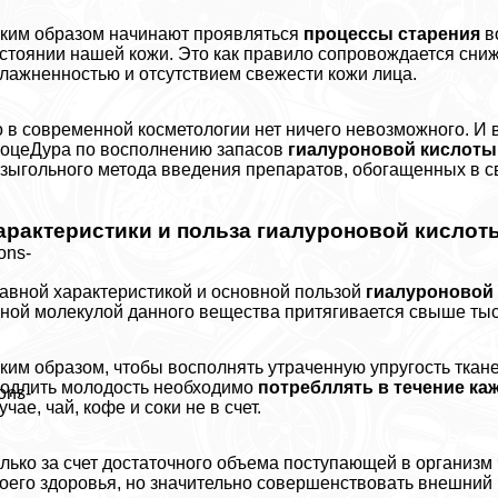
ким образом начинают проявляться
процессы старения
в
стоянии нашей кожи. Это как правило сопровождается сни
лажненностью и отсутствием свежести кожи лица.
 в современной косметологии нет ничего невозможного. И 
оцеДypa по восполнению запасов
гиалуроновой кислоты
зыгольного метода введения препаратов, обогащенных в 
аpaктеристики и польза гиалуроновой кислот
ons-
авной хаpaктеристикой и основной пользой
гиалуроновой
ной молекулой данного вещества притягивается свыше тыс
ким образом, чтобы восполнять утраченную упругость ткане
одлить молодость необходимо
потрeбллять в течение ка
ons-
учае, чай, кофе и соки не в счет.
лько за счет достаточного объема поступающей в организм
оего здоровья, но значительно совершенствовать внешний 