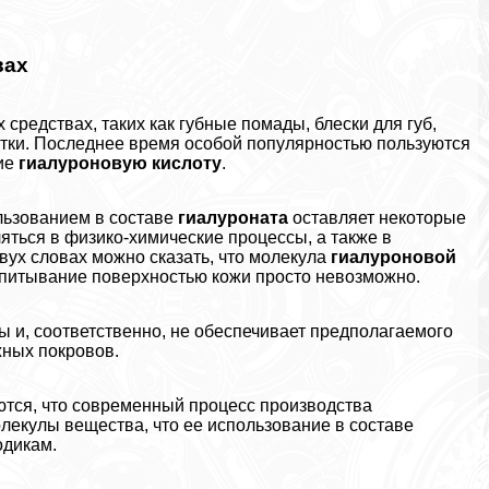
вах
средствах, таких как губные помады, блески для губ,
ки. Последнее время особой популярностью пользуются
щие
гиалуроновую кислоту
.
льзованием в составе
гиалуроната
оставляет некоторые
яться в физико-химические процессы, а также в
двух словах можно сказать, что молекула
гиалуроновой
впитывание поверхностью кожи просто невозможно.
ы и, соответственно, не обеспечивает предполагаемого
жных покровов.
тся, что современный процесс производства
олекулы вещества, что ее использование в составе
одикам.