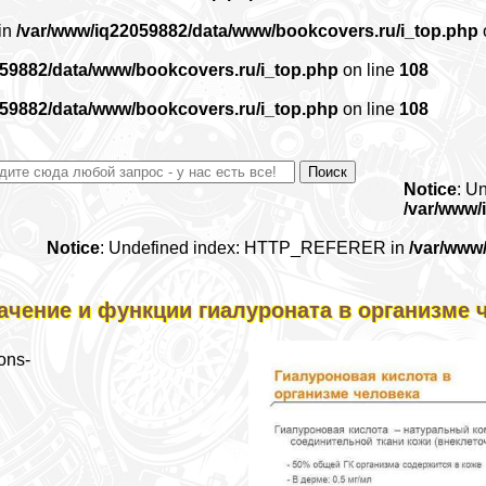
 in
/var/www/iq22059882/data/www/bookcovers.ru/i_top.php
059882/data/www/bookcovers.ru/i_top.php
on line
108
059882/data/www/bookcovers.ru/i_top.php
on line
108
Notice
: U
/var/www/
Notice
: Undefined index: HTTP_REFERER in
/var/www
ачение и функции гиалуроната в организме 
ons-