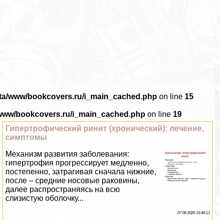
ata/www/bookcovers.ru/i_main_cached.php
on line
15
/www/bookcovers.ru/i_main_cached.php
on line
19
Гипертрофический ринит (хронический): лечение,
симптомы
Механизм развития заболевания:
гипертрофия прогрессирует медленно,
постепенно, затрагивая сначала нижние,
после – средние носовые paковины,
далее распространяясь на всю
слизистую оболочку...
07 08 2026 15:46:13