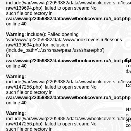
include(/var/www/iq22059882/data/www/bookcovers.ru/less
raw//139694.php): failed to open stream: No
such file or directory in
/var/www/iq22059882/data/www/bookcovers.ru/i_bot.php
on line
40
Warning
: include(): Failed opening
'/var/www/iq22059882/data/www/bookcovers.ru/lessons-
raw//139694.php' for inclusion
(include_path='.:/usr/share/pear:/usr/share/php')
in
Ги
/var/www/iq22059882/data/www/bookcovers.ru/i_bot.php
со
on line
40
фу
Warning
:
include(/var/www/iq22059882/data/www/bookcovers.ru/less
С
raw//147256.php): failed to open stream: No
such file or directory in
/var/www/iq22059882/data/www/bookcovers.ru/i_bot.php
on line
40
Из
Warning
:
ес
include(/var/www/iq22059882/data/www/bookcovers.ru/less
уп
raw//147256.php): failed to open stream: No
со
such file or directory in