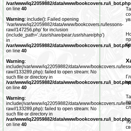
/var/www/iq22059882/data/www/bookcovers.ru/i_bot.php
on line
40
Та
со
Warning
: include(): Failed opening
ув
'/var/www/iq22059882/data/www/bookcovers.ru/lessons-
raw//147256.php' for inclusion
Но
(include_path='.:/usr/share/pear:/usr/share/php')
пр
in
бе
/var/www/iq22059882/data/www/bookcovers.ru/i_bot.php
on line
40
Х
Warning
:
include(/var/www/iq22059882/data/www/bookcovers.ru/less
raw//133289.php): failed to open stream: No
Гл
such file or directory in
од
/var/www/iq22059882/data/www/bookcovers.ru/i_bot.php
on line
40
Та
Warning
:
пр
include(/var/www/iq22059882/data/www/bookcovers.ru/less
сл
raw//133289.php): failed to open stream: No
such file or directory in
/var/www/iq22059882/data/www/bookcovers.ru/i_bot.php
То
on line
40
св