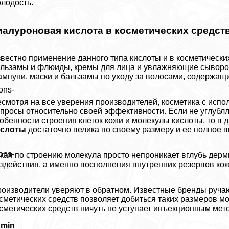
лодость.
иалуроновая кислота в косметических средст
вестно применение данного типа кислоты и в косметических 
льзамы и флюиды, кремы для лица и увлажняющие сыворот
мпуни, маски и бальзамы по уходу за волосами, содержа
ons-
смотря на все уверения производителей, косметика с испо
просы относительно своей эффективности. Если не углублл
обенности строения клеток кожи и молекулы кислоты, то в 
ислоты
достаточно велика по своему размеру и ее полное 
ons-
кая по строению молекула просто непроникает вглубь дерм
здействия, а именно восполнения внутренних резервов ко
оизводители уверяют в обратном. Известные бренды ручаю
сметических средств позволяет добиться таких размеров м
сметических средств ничуть не уступает инъекционным мет
dmin