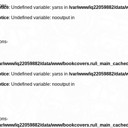
ons-
tice
: Undefined variable: yarss in
/var/www/iq22059882/data
tice
: Undefined variable: nooutput in
ons-
ar/www/iq22059882/data/www/bookcovers.ru/i_main_cache
tice
: Undefined variable: yarss in
/var/www/iq22059882/data
tice
: Undefined variable: nooutput in
ons-
ar/www/iq22059882/data/www/bookcovers.ru/i_main_cache