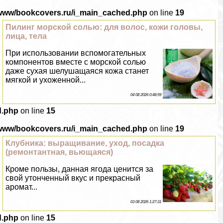
/www/bookcovers.ru/i_main_cached.php
on line
19
Пилинг морской солью: для волос, кожи головы,
лица, тела
При использовании вспомогательных
компонентов вместе с морской солью
даже сухая шелушащаяся кожа станет
мягкой и ухоженной...
04 08 2026 0:48:59
d.php
on line
15
/www/bookcovers.ru/i_main_cached.php
on line
19
Клубника: выращивание, уход, посадка
(ремонтантная, вьющаяся)
Кроме пользы, данная ягода ценится за
свой утонченный вкус и прекрасный
аромат...
03 08 2026 1:27:31
d.php
on line
15