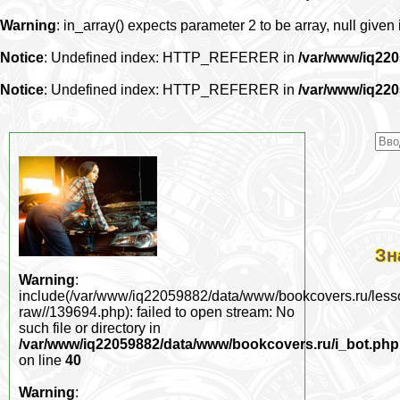
Warning
: in_array() expects parameter 2 to be array, null given
Notice
: Undefined index: HTTP_REFERER in
/var/www/iq22
Notice
: Undefined index: HTTP_REFERER in
/var/www/iq22
Зн
Warning
:
include(/var/www/iq22059882/data/www/bookcovers.ru/less
raw//139694.php): failed to open stream: No
such file or directory in
/var/www/iq22059882/data/www/bookcovers.ru/i_bot.php
on line
40
Warning
: