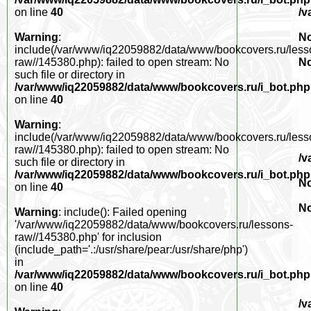
/v
on line
40
No
Warning
:
include(/var/www/iq22059882/data/www/bookcovers.ru/less
No
raw//145380.php): failed to open stream: No
such file or directory in
/var/www/iq22059882/data/www/bookcovers.ru/i_bot.php
on line
40
Warning
:
include(/var/www/iq22059882/data/www/bookcovers.ru/less
raw//145380.php): failed to open stream: No
/v
such file or directory in
/var/www/iq22059882/data/www/bookcovers.ru/i_bot.php
No
on line
40
No
Warning
: include(): Failed opening
'/var/www/iq22059882/data/www/bookcovers.ru/lessons-
raw//145380.php' for inclusion
(include_path='.:/usr/share/pear:/usr/share/php')
in
/var/www/iq22059882/data/www/bookcovers.ru/i_bot.php
on line
40
/v