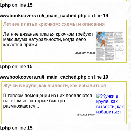
d.php
on line
15
/www/bookcovers.ru/i_main_cached.php
on line
19
Летнее платье крючком: схемы и описания
Летние вязаные платья крючком требуют
максимума натуральности, когда дело
касается пряжи...
06 08 2026 20:34:33
d.php
on line
15
/www/bookcovers.ru/i_main_cached.php
on line
19
Жучки в крупе, как вывести, как избавиться
В теплом помещении из них появляются
насекомые, которые быстро
размножаются...
05 08 2026 1:44:57
d.php
on line
15