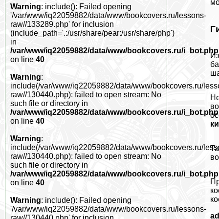
мо
Warning
: include(): Failed opening
'/var/www/iq22059882/data/www/bookcovers.ru/lessons-
raw//133289.php' for inclusion
Г
(include_path='.:/usr/share/pear:/usr/share/php')
in
/var/www/iq22059882/data/www/bookcovers.ru/i_bot.php
Из
on line
40
ба
ша
Warning
:
include(/var/www/iq22059882/data/www/bookcovers.ru/less
raw//130440.php): failed to open stream: No
Не
such file or directory in
во
/var/www/iq22059882/data/www/bookcovers.ru/i_bot.php
ос
on line
40
к
Warning
:
include(/var/www/iq22059882/data/www/bookcovers.ru/less
Та
raw//130440.php): failed to open stream: No
во
such file or directory in
/var/www/iq22059882/data/www/bookcovers.ru/i_bot.php
Пр
on line
40
ко
ко
Warning
: include(): Failed opening
'/var/www/iq22059882/data/www/bookcovers.ru/lessons-
a
raw//130440.php' for inclusion