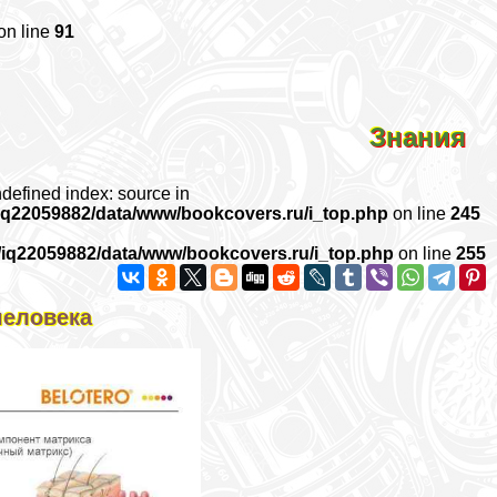
on line
91
Знания
ndefined index: source in
iq22059882/data/www/bookcovers.ru/i_top.php
on line
245
/iq22059882/data/www/bookcovers.ru/i_top.php
on line
255
человека