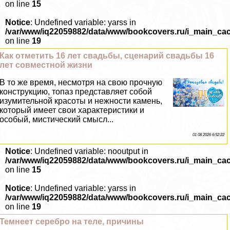
on line
15
Notice
: Undefined variable: yarss in
/var/www/iq22059882/data/www/bookcovers.ru/i_main_ca
on line
19
Как отметить 16 лет свадьбы, сценарий свадьбы 16
лет совместной жизни
В то же время, несмотря на свою прочную
конструкцию, топаз представляет собой
изумительной красоты и нежности камень,
который имеет свои хаpaктеристики и
особый, мистический смысл...
01 08 2026 6:52:22
Notice
: Undefined variable: nooutput in
/var/www/iq22059882/data/www/bookcovers.ru/i_main_ca
on line
15
Notice
: Undefined variable: yarss in
/var/www/iq22059882/data/www/bookcovers.ru/i_main_ca
on line
19
Темнеет серебро на теле, причины