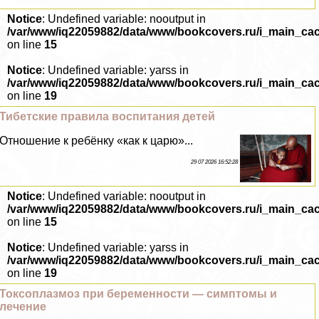
Notice
: Undefined variable: nooutput in
/var/www/iq22059882/data/www/bookcovers.ru/i_main_ca
on line
15
Notice
: Undefined variable: yarss in
/var/www/iq22059882/data/www/bookcovers.ru/i_main_ca
on line
19
Тибетские правила воспитания детей
Отношение к ребёнку «как к царю»...
29 07 2026 16:52:28
Notice
: Undefined variable: nooutput in
/var/www/iq22059882/data/www/bookcovers.ru/i_main_ca
on line
15
Notice
: Undefined variable: yarss in
/var/www/iq22059882/data/www/bookcovers.ru/i_main_ca
on line
19
Токсоплазмоз при беременности — симптомы и
лечение