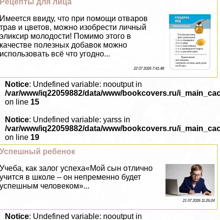
Рецепты для лица
Имеется ввиду, что при помощи отваров
трав и цветов, можно изобрести личный
эликсир молодости! Помимо этого в
качестве полезных добавок можно
использовать всё что угодно...
22 07 2026 7:41:48
Notice
: Undefined variable: nooutput in
/var/www/iq22059882/data/www/bookcovers.ru/i_main_ca
on line
15
Notice
: Undefined variable: yarss in
/var/www/iq22059882/data/www/bookcovers.ru/i_main_ca
on line
19
Успешный ребенок
Учеба, как залог успеха«Мой сын отлично
учится в школе – он непременно будет
успешным человеком»...
21 07 2026 11:26:24
Notice
: Undefined variable: nooutput in