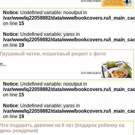
16 07 2026 15:58:53
Notice
: Undefined variable: nooutput in
/var/www/iq22059882/data/www/bookcovers.ru/i_main_ca
on line
15
Notice
: Undefined variable: yarss in
/var/www/iq22059882/data/www/bookcovers.ru/i_main_ca
on line
19
Грушевый чатни, пошаговый рецепт с фото
л...
15 07 2026 12:32:13
Notice
: Undefined variable: nooutput in
/var/www/iq22059882/data/www/bookcovers.ru/i_main_ca
on line
15
Notice
: Undefined variable: yarss in
/var/www/iq22059882/data/www/bookcovers.ru/i_main_ca
on line
19
Что подарить дeвoчке на 6 лет (подарок ребенку на
день рождения)