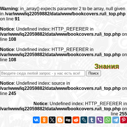
Warning
: in_array() expects parameter 2 to be array, null given
in
/var/www/iq22059882/data/www/bookcovers.ru/i_top.php
on line
91
Notice
: Undefined index: HTTP_REFERER in
/var/www/iq22059882/data/www/bookcovers.ru/i_top.php
on
line
108
Notice
: Undefined index: HTTP_REFERER in
/var/www/iq22059882/data/www/bookcovers.ru/i_top.php
on
line
108
Знания
Notice
: Undefined index: source in
/var/www/iq22059882/data/www/bookcovers.ru/i_top.php
on
line
245
Notice
: Undefined index: HTTP_REFERER in
/var/www/iq22059882/data/www/bookcovers.ru/i_top.php
on
line
255