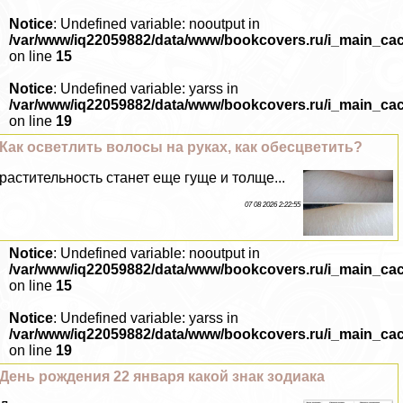
Notice
: Undefined variable: nooutput in
/var/www/iq22059882/data/www/bookcovers.ru/i_main_ca
on line
15
Notice
: Undefined variable: yarss in
/var/www/iq22059882/data/www/bookcovers.ru/i_main_ca
on line
19
Как осветлить волосы на руках, как обесцветить?
растительность станет еще гуще и толще...
07 08 2026 2:22:55
Notice
: Undefined variable: nooutput in
/var/www/iq22059882/data/www/bookcovers.ru/i_main_ca
on line
15
Notice
: Undefined variable: yarss in
/var/www/iq22059882/data/www/bookcovers.ru/i_main_ca
on line
19
День рождения 22 января какой знак зодиака