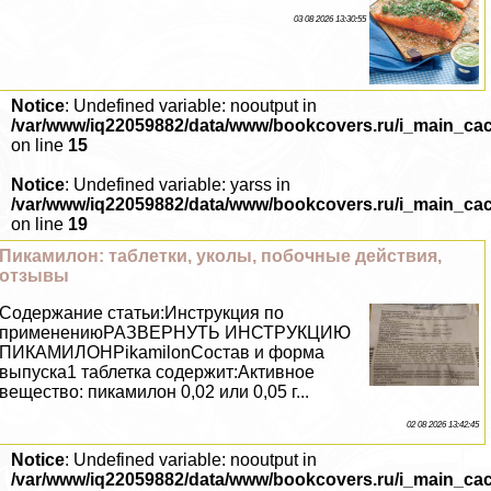
03 08 2026 13:30:55
Notice
: Undefined variable: nooutput in
/var/www/iq22059882/data/www/bookcovers.ru/i_main_ca
on line
15
Notice
: Undefined variable: yarss in
/var/www/iq22059882/data/www/bookcovers.ru/i_main_ca
on line
19
Пикамилон: таблетки, уколы, побочные действия,
отзывы
Содержание статьи:Инструкция по
применениюРАЗВЕРНУТЬ ИНСТРУКЦИЮ
ПИКАМИЛОНPikamilonСостав и форма
выпуска1 таблетка содержит:Активное
вещество: пикамилон 0,02 или 0,05 г...
02 08 2026 13:42:45
Notice
: Undefined variable: nooutput in
/var/www/iq22059882/data/www/bookcovers.ru/i_main_ca