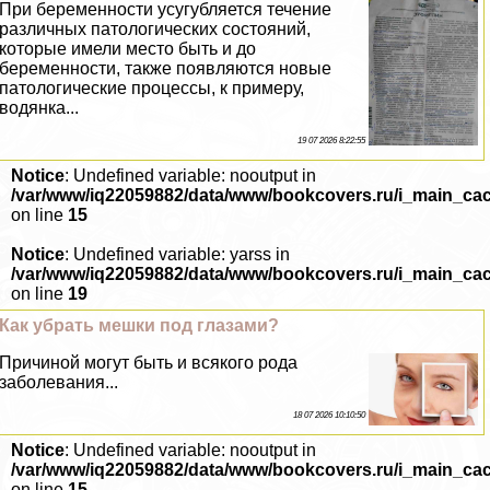
При беременности усугубляется течение
различных патологических состояний,
которые имели место быть и до
беременности, также появляются новые
патологические процессы, к примеру,
водянка...
19 07 2026 8:22:55
Notice
: Undefined variable: nooutput in
/var/www/iq22059882/data/www/bookcovers.ru/i_main_ca
on line
15
Notice
: Undefined variable: yarss in
/var/www/iq22059882/data/www/bookcovers.ru/i_main_ca
on line
19
Как убрать мешки под глазами?
Причиной могут быть и всякого рода
заболевания...
18 07 2026 10:10:50
Notice
: Undefined variable: nooutput in
/var/www/iq22059882/data/www/bookcovers.ru/i_main_ca
on line
15