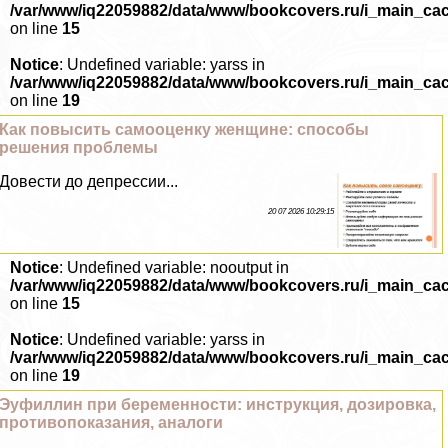
/var/www/iq22059882/data/www/bookcovers.ru/i_main_ca
on line
15
Notice
: Undefined variable: yarss in
/var/www/iq22059882/data/www/bookcovers.ru/i_main_ca
on line
19
Как повысить самооценку женщине: способы
решения проблемы
Довести до депрессии...
20 07 2026 10:29:15
Notice
: Undefined variable: nooutput in
/var/www/iq22059882/data/www/bookcovers.ru/i_main_ca
on line
15
Notice
: Undefined variable: yarss in
/var/www/iq22059882/data/www/bookcovers.ru/i_main_ca
on line
19
Эуфиллин при беременности: инструкция, дозировка,
противопоказания, аналоги