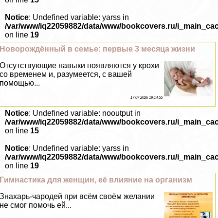
Notice
: Undefined variable: yarss in
/var/www/iq22059882/data/www/bookcovers.ru/i_main_ca
on line
19
Новорождённый в семье: первые 3 месяца жизни
Отсутствующие навыки появляются у крохи
со временем и, разумеется, с вашей
помощью...
17 07 2026 19:14:55
Notice
: Undefined variable: nooutput in
/var/www/iq22059882/data/www/bookcovers.ru/i_main_ca
on line
15
Notice
: Undefined variable: yarss in
/var/www/iq22059882/data/www/bookcovers.ru/i_main_ca
on line
19
Гимнастика для женщин, её влияние на организм
Знахарь-чародей при всём своём желании
не смог помочь ей...