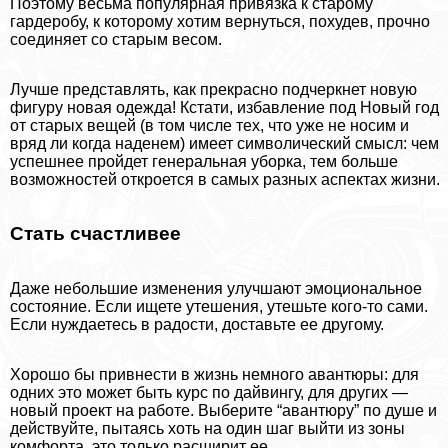
Поэтому весьма популярная привязка к старому
гардеробу, к которому хотим вернуться, похудев, прочно
соединяет со старым весом.
Лучше представлять, как прекрасно подчеркнет новую
фигуру новая одежда! Кстати, избавление под Новый год
от старых вещей (в том числе тех, что уже не носим и
вряд ли когда наденем) имеет символический смысл: чем
успешнее пройдет генеральная уборка, тем больше
возможностей откроется в самых разных аспектах жизни.
Стать счастливее
Даже небольшие изменения улучшают эмоциональное
состояние. Если ищете утешения, утешьте кого-то сами.
Если нуждаетесь в радости, доставьте ее другому.
Хорошо бы привнести в жизнь немного авантюры: для
одних это может быть курс по дайвингу, для других —
новый проект на работе. Выберите “авантюру” по душе и
действуйте, пытаясь хоть на один шаг выйти из зоны
комфорта, это только расширит ее.