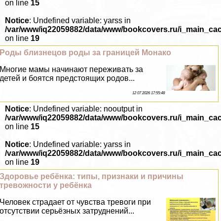
on line
15
Notice
: Undefined variable: yarss in
/var/www/iq22059882/data/www/bookcovers.ru/i_main_ca
on line
19
Роды близнецов роды за границей Монако
Многие мамы начинают переживать за
детей и боятся предстоящих родов...
12 07 2026 17:55:48
Notice
: Undefined variable: nooutput in
/var/www/iq22059882/data/www/bookcovers.ru/i_main_ca
on line
15
Notice
: Undefined variable: yarss in
/var/www/iq22059882/data/www/bookcovers.ru/i_main_ca
on line
19
Здоровье ребёнка: типы, признаки и причины
тревожности у ребёнка
Человек страдает от чувства тревоги при
отсутствии серьёзных затруднений...