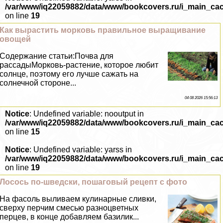
/var/www/iq22059882/data/www/bookcovers.ru/i_main_ca
on line
19
Как вырастить морковь правильное выращивание
овощей
Содержание статьи:Почва для
рассадыМорковь-растение, которое любит
солнце, поэтому его лучше сажать на
солнечной стороне...
04 08 2026 15:56:13
Notice
: Undefined variable: nooutput in
/var/www/iq22059882/data/www/bookcovers.ru/i_main_ca
on line
15
Notice
: Undefined variable: yarss in
/var/www/iq22059882/data/www/bookcovers.ru/i_main_ca
on line
19
Лосось по-шведски, пошаговый рецепт с фото
На фасоль выливаем кулинарные сливки,
сверху перчим смесью разноцветных
перцев, в конце добавляем базилик...