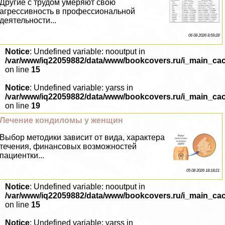
Другие с трудом умеряют свою
агрессивность в профессиональной
деятельности...
06 08 2026 8:59:28
Notice
: Undefined variable: nooutput in
/var/www/iq22059882/data/www/bookcovers.ru/i_main_ca
on line
15
Notice
: Undefined variable: yarss in
/var/www/iq22059882/data/www/bookcovers.ru/i_main_ca
on line
19
Лечение кондиломы у женщин
Выбор методики зависит от вида, хаpaктера
течения, финансовых возможностей
пациентки...
05 08 2026 18:18:21
Notice
: Undefined variable: nooutput in
/var/www/iq22059882/data/www/bookcovers.ru/i_main_ca
on line
15
Notice
: Undefined variable: yarss in