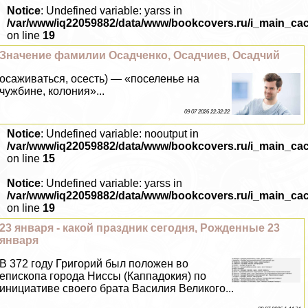
Notice
: Undefined variable: yarss in
/var/www/iq22059882/data/www/bookcovers.ru/i_main_ca
on line
19
Значение фамилии Осадченко, Осадчиев, Осадчий
осаживаться, осесть) — «поселенье на
чужбине, колония»...
09 07 2026 22:32:22
Notice
: Undefined variable: nooutput in
/var/www/iq22059882/data/www/bookcovers.ru/i_main_ca
on line
15
Notice
: Undefined variable: yarss in
/var/www/iq22059882/data/www/bookcovers.ru/i_main_ca
on line
19
23 января - какой праздник сегодня, Рожденные 23
января
В 372 году Григорий был положен во
епископа города Ниссы (Каппадокия) по
инициативе своего брата Василия Великого...