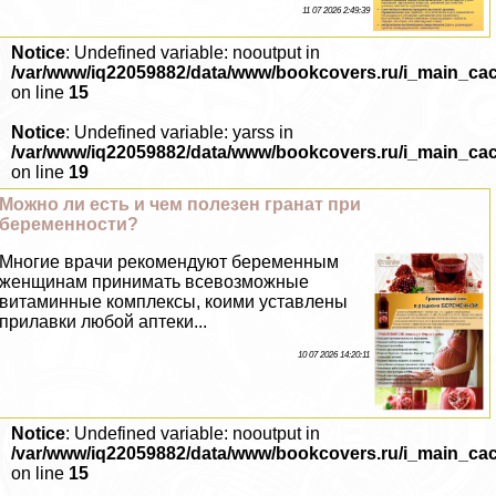
11 07 2026 2:49:39
Notice
: Undefined variable: nooutput in
/var/www/iq22059882/data/www/bookcovers.ru/i_main_ca
on line
15
Notice
: Undefined variable: yarss in
/var/www/iq22059882/data/www/bookcovers.ru/i_main_ca
on line
19
Можно ли есть и чем полезен гранат при
беременности?
Многие врачи рекомендуют беременным
женщинам принимать всевозможные
витаминные комплексы, коими уставлены
прилавки любой аптеки...
10 07 2026 14:20:11
Notice
: Undefined variable: nooutput in
/var/www/iq22059882/data/www/bookcovers.ru/i_main_ca
on line
15