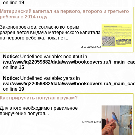
on line
19
Материнский капитал на первого, второго и третьего
ребенка в 2014 году
Законопроектов, согласно которым
разрешается выдача материнского капитала
на первого ребенка, пока нет...
25 07 2026 21:54:18
Notice
: Undefined variable: nooutput in
/var/www/iq22059882/data/www/bookcovers.ru/i_main_ca
on line
15
Notice
: Undefined variable: yarss in
/var/www/iq22059882/data/www/bookcovers.ru/i_main_ca
on line
19
Как приручить попугая к рукам?
Для этого необходимо правильное
приручение попугая...
24 07 2026 5:42:38