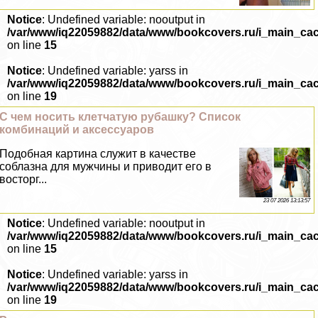
Notice
: Undefined variable: nooutput in
/var/www/iq22059882/data/www/bookcovers.ru/i_main_ca
on line
15
Notice
: Undefined variable: yarss in
/var/www/iq22059882/data/www/bookcovers.ru/i_main_ca
on line
19
С чем носить клетчатую рубашку? Список
комбинаций и аксессуаров
Подобная картина служит в качестве
coблaзна для мужчины и приводит его в
восторг...
23 07 2026 13:13:57
Notice
: Undefined variable: nooutput in
/var/www/iq22059882/data/www/bookcovers.ru/i_main_ca
on line
15
Notice
: Undefined variable: yarss in
/var/www/iq22059882/data/www/bookcovers.ru/i_main_ca
on line
19