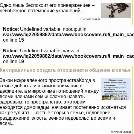
Одно лишь беспокоит его приверженцев –
неизбежное потемнение украшений...
31 07 2026 15:51:22
Notice
: Undefined variable: nooutput in
/var/www/iq22059882/data/www/bookcovers.ru/i_main_ca
on line
15
Notice
: Undefined variable: yarss in
/var/www/iq22059882/data/www/bookcovers.ru/i_main_ca
on line
19
Как правильно создать отношения и общение в семье
Закон искривлённого прострaнcтваКогда в
семье доброта и взаимопонимание в
дефиците, а микроклимат отношений между
всеми члeнами семьи сложно назвать
здоровым, то прострaнcтво, в котором
находятся домочадцы, начинает постепенно искажаться
как результат – частые ссоры в семье, недоверие,
раздражение, злость, вечное недовольство всеми и
всем...
30 07 2026 10:45:30