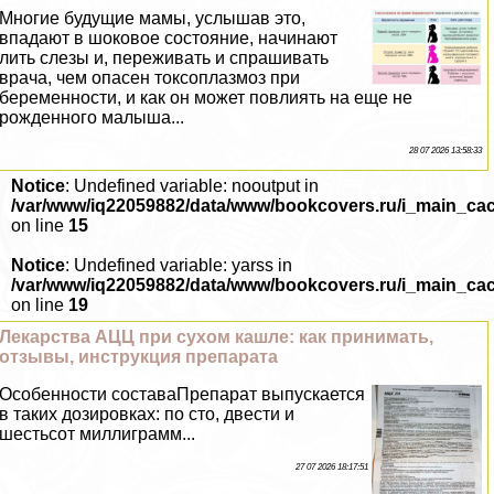
Многие будущие мамы, услышав это,
впадают в шоковое состояние, начинают
лить слезы и, переживать и спрашивать
врача, чем опасен токсоплазмоз при
беременности, и как он может повлиять на еще не
рожденного малыша...
28 07 2026 13:58:33
Notice
: Undefined variable: nooutput in
/var/www/iq22059882/data/www/bookcovers.ru/i_main_ca
on line
15
Notice
: Undefined variable: yarss in
/var/www/iq22059882/data/www/bookcovers.ru/i_main_ca
on line
19
Лекарства АЦЦ при сухом кашле: как принимать,
отзывы, инструкция препарата
Особенности составаПрепарат выпускается
в таких дозировках: по сто, двести и
шестьсот миллиграмм...
27 07 2026 18:17:51