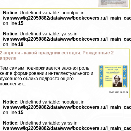
Notice
: Undefined variable: nooutput in
/var/www/iq22059882/data/www/bookcovers.ru/i_main_ca
on line
15
Notice
: Undefined variable: yarss in
/var/www/iq22059882/data/www/bookcovers.ru/i_main_ca
on line
19
2 апреля - какой праздник сегодня, Рожденные 2
апреля
Тем самым подчеркивается важная роль
книг в формировании интеллектуального и
духовного облика подрастающего
поколения...
26 07 2026 12:25:29
Notice
: Undefined variable: nooutput in
/var/www/iq22059882/data/www/bookcovers.ru/i_main_ca
on line
15
Notice
: Undefined variable: yarss in
/var/www/iq22059882/data/www/bookcovers.ru/i_main_ca