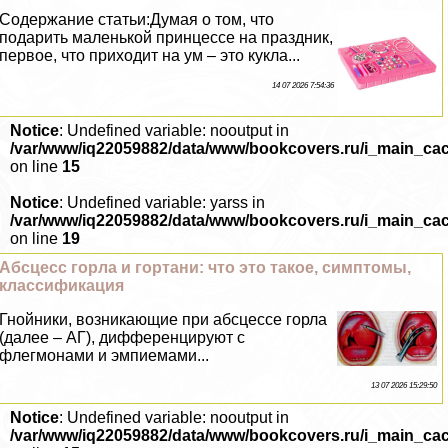
Содержание статьи:Думая о том, что
подарить маленькой принцессе на праздник,
первое, что приходит на ум – это кукла...
14 07 2026 7:54:36
Notice
: Undefined variable: nooutput in
/var/www/iq22059882/data/www/bookcovers.ru/i_main_ca
on line
15
Notice
: Undefined variable: yarss in
/var/www/iq22059882/data/www/bookcovers.ru/i_main_ca
on line
19
Абсцесс горла и гортани: что это такое, симптомы,
классификация
Гнойники, возникающие при абсцессе горла
(далее – АГ), дифференцируют с
флегмонами и эмпиемами...
13 07 2026 15:29:50
Notice
: Undefined variable: nooutput in
/var/www/iq22059882/data/www/bookcovers.ru/i_main_ca