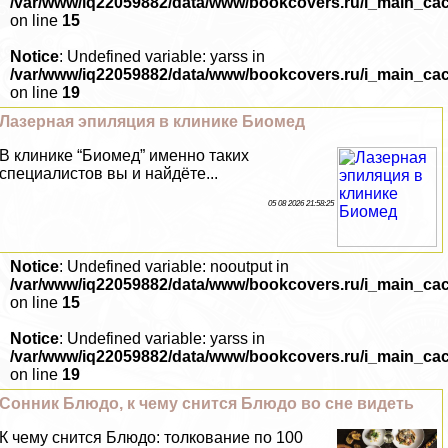
/var/www/iq22059882/data/www/bookcovers.ru/i_main_ca
on line
15
Notice
: Undefined variable: yarss in
/var/www/iq22059882/data/www/bookcovers.ru/i_main_ca
on line
19
Лазерная эпиляция в клинике Биомед
В клинике “Биомед” именно таких
специалистов вы и найдёте...
05 08 2026 21:58:25
Notice
: Undefined variable: nooutput in
/var/www/iq22059882/data/www/bookcovers.ru/i_main_ca
on line
15
Notice
: Undefined variable: yarss in
/var/www/iq22059882/data/www/bookcovers.ru/i_main_ca
on line
19
Сонник Блюдо, к чему снится Блюдо во сне видеть
К чему снится Блюдо: толкование по 100