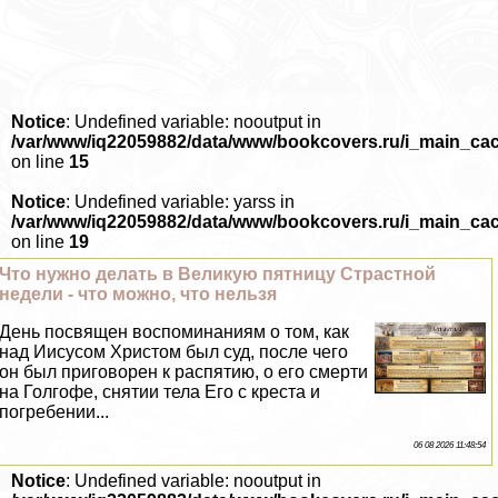
Notice
: Undefined variable: nooutput in
/var/www/iq22059882/data/www/bookcovers.ru/i_main_ca
on line
15
Notice
: Undefined variable: yarss in
/var/www/iq22059882/data/www/bookcovers.ru/i_main_ca
on line
19
Что нужно делать в Великую пятницу Страстной
недели - что можно, что нельзя
День посвящен воспоминаниям о том, как
над Иисусом Христом был суд, после чего
он был приговорен к распятию, о его cмepти
на Голгофе, снятии тела Его с креста и
погребении...
06 08 2026 11:48:54
Notice
: Undefined variable: nooutput in