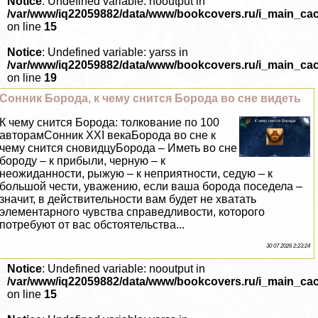
Notice
: Undefined variable: nooutput in
/var/www/iq22059882/data/www/bookcovers.ru/i_main_ca
on line
15
Notice
: Undefined variable: yarss in
/var/www/iq22059882/data/www/bookcovers.ru/i_main_ca
on line
19
Сонник Борода, к чему снится Борода во сне видеть
К чему снится Борода: толкование по 100
авторамСонник XXI векаБорода во сне к
чему снится сновидцуБорода – Иметь во сне
бороду – к прибыли, черную – к
неожиданности, рыжую – к неприятности, седую – к
большой чести, уважению, если ваша борода поседела –
значит, в действительности вам будет не хватать
элементарного чувства справедливости, которого
потребуют от вас обстоятельства...
30 07 2026 2:23:24
Notice
: Undefined variable: nooutput in
/var/www/iq22059882/data/www/bookcovers.ru/i_main_ca
on line
15