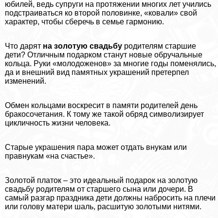
юбилей, ведь супруги на протяжении многих лет учились
подстраиваться ко второй половинке, «ковали» свой
хаpaктер, чтобы сберечь в семье гармонию.
Что дарят
на золотую свадьбу
родителям старшие
дети? Отличным подарком станут новые обручальные
кольца. Руки «молодоженов» за многие годы поменялись,
да и внешний вид памятных украшений претерпел
изменений.
Обмен кольцами воскресит в памяти родителей день
бpaкосочетания. К тому же такой обряд символизирует
цикличность жизни человека.
Старые украшения пара может отдать внукам или
правнукам «на счастье».
Золотой платок – это идеальный подарок на золотую
свадьбу родителям от старшего сына или дочери. В
самый разгар праздника дети должны набросить на плечи
или голову матери шаль, расшитую золотыми нитями.