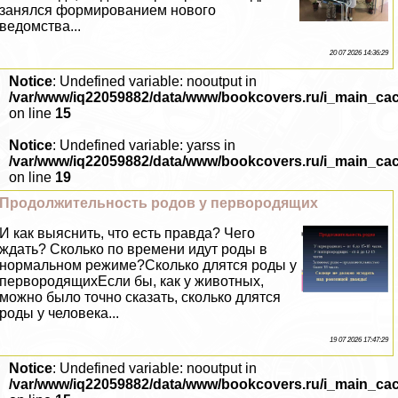
занялся формированием нового
ведомства...
20 07 2026 14:36:29
Notice
: Undefined variable: nooutput in
/var/www/iq22059882/data/www/bookcovers.ru/i_main_ca
on line
15
Notice
: Undefined variable: yarss in
/var/www/iq22059882/data/www/bookcovers.ru/i_main_ca
on line
19
Продолжительность родов у первородящих
И как выяснить, что есть правда? Чего
ждать? Сколько по времени идут роды в
нормальном режиме?Сколько длятся роды у
первородящихЕсли бы, как у животных,
можно было точно сказать, сколько длятся
роды у человека...
19 07 2026 17:47:29
Notice
: Undefined variable: nooutput in
/var/www/iq22059882/data/www/bookcovers.ru/i_main_ca