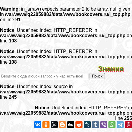
Warning
: in_array() expects parameter 2 to be array, null given
in
/var/www/iq22059882/data/www/bookcovers.ru/i_top.php
on line
91
Notice
: Undefined index: HTTP_REFERER in
/var/www/iq22059882/data/www/bookcovers.ru/i_top.php
on
line
108
Notice
: Undefined index: HTTP_REFERER in
/var/www/iq22059882/data/www/bookcovers.ru/i_top.php
on
line
108
Знания
Notice
: Undefined index: source in
/var/www/iq22059882/data/www/bookcovers.ru/i_top.php
on
line
245
Notice
: Undefined index: HTTP_REFERER in
/var/www/iq22059882/data/www/bookcovers.ru/i_top.php
on
line
255