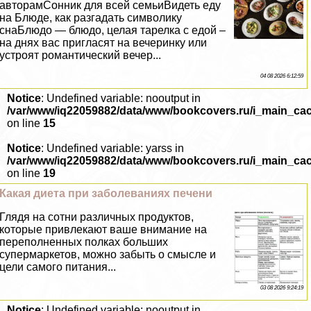
авторамСонник для всей семьиВидеть еду
на Блюде, как разгадать символику
снаБлюдо — блюдо, целая тарелка с едой –
на днях вас пригласят на вечеринку или
устроят романтический вечер...
04 08 2026 6:12:59
Notice
: Undefined variable: nooutput in
/var/www/iq22059882/data/www/bookcovers.ru/i_main_ca
on line
15
Notice
: Undefined variable: yarss in
/var/www/iq22059882/data/www/bookcovers.ru/i_main_ca
on line
19
Какая диета при заболеваниях печени
Глядя на сотни различных продуктов,
которые привлекают ваше внимание на
переполненных полках больших
супермаркетов, можно забыть о смысле и
цели самого питания...
03 08 2026 9:24:19
Notice
: Undefined variable: nooutput in