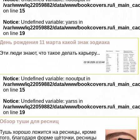
/var/www/iq22059882/data/www/bookcovers.ru/i_main_ca
on line
15
Notice
: Undefined variable: yarss in
/var/www/iq22059882/data/www/bookcovers.ru/i_main_ca
on line
19
День рождения 11 марта какой знак зодиака
Эти люди знают, что такое делать карьеру...
02 08 2026 12:10:44
Notice
: Undefined variable: nooutput in
/var/www/iq22059882/data/www/bookcovers.ru/i_main_ca
on line
15
Notice
: Undefined variable: yarss in
/var/www/iq22059882/data/www/bookcovers.ru/i_main_ca
on line
19
Обзор туши для ресниц
Тушь хорошо ложится на ресницы, кроме
того, благодаря форме щёточки, ресницы