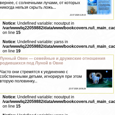
вернее, с солнечными лучами, от которых
никогда нельзя скрыть ложь...
23 07 2026 6:39:15
Notice
: Undefined variable: nooutput in
/var/www/iq22059882/data/www/bookcovers.ru/i_main_ca
on line
15
Notice
: Undefined variable: yarss in
/var/www/iq22059882/data/www/bookcovers.ru/i_main_ca
on line
19
Лунный Овен — семейные и дружеские отношения
родившихся под Луной в Овне
Часто они стремятся к уединению с
собственными детьми, игнорируя при этом
вторую половинку...
22 07 2026 18:56:26
Notice
: Undefined variable: nooutput in
/var/www/iq22059882/data/www/bookcovers.ru/i_main_ca
on line
15