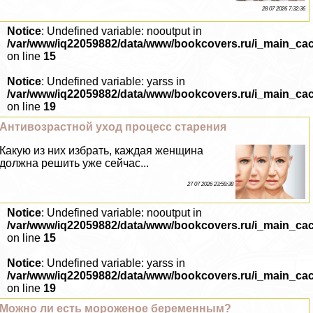
28 07 2026 7:32:36
Notice
: Undefined variable: nooutput in
/var/www/iq22059882/data/www/bookcovers.ru/i_main_ca
on line
15
Notice
: Undefined variable: yarss in
/var/www/iq22059882/data/www/bookcovers.ru/i_main_ca
on line
19
Антивозрастной уход процесс старения
Какую из них избрать, каждая женщина
должна решить уже сейчас...
27 07 2026 23:59:38
Notice
: Undefined variable: nooutput in
/var/www/iq22059882/data/www/bookcovers.ru/i_main_ca
on line
15
Notice
: Undefined variable: yarss in
/var/www/iq22059882/data/www/bookcovers.ru/i_main_ca
on line
19
Можно ли есть мороженое беременным?