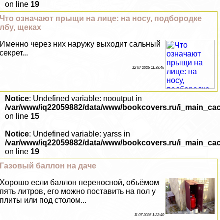
on line
19
Что означают прыщи на лице: на носу, подбородке
лбу, щеках
Именно через них наружу выходит сальный
секрет...
12 07 2026 11:39:46
Notice
: Undefined variable: nooutput in
/var/www/iq22059882/data/www/bookcovers.ru/i_main_ca
on line
15
Notice
: Undefined variable: yarss in
/var/www/iq22059882/data/www/bookcovers.ru/i_main_ca
on line
19
Газовый баллон на даче
Хорошо если баллон переносной, объёмом
пять литров, его можно поставить на пол у
плиты или под столом...
11 07 2026 1:23:40