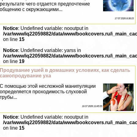
результате чего отдается предпочтение
общению с окружающими...
17 07 2026 8:38:15
Notice
: Undefined variable: nooutput in
/var/www/iq22059882/data/www/bookcovers.ru/i_main_ca
on line
15
Notice
: Undefined variable: yarss in
/var/www/iq22059882/data/www/bookcovers.ru/i_main_ca
on line
19
Продувание ушей в домашних условиях, как сделать
самопродувание уха
С помощью этой несложной манипуляции
определяется проходимость слуховой
трубы...
16 07 2026 13:45:55
Notice
: Undefined variable: nooutput in
/var/www/iq22059882/data/www/bookcovers.ru/i_main_ca
on line
15