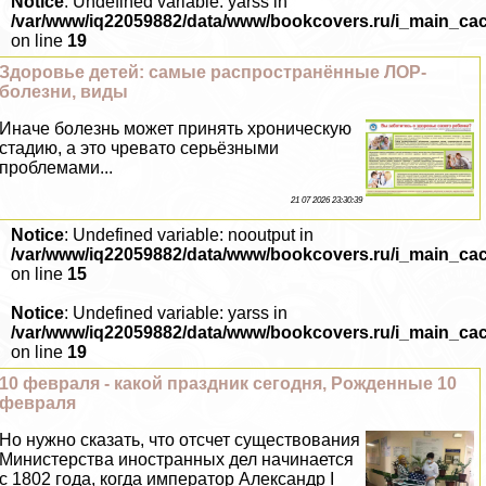
Notice
: Undefined variable: yarss in
/var/www/iq22059882/data/www/bookcovers.ru/i_main_ca
on line
19
Здоровье детей: самые распространённые ЛОР-
болезни, виды
Иначе болезнь может принять хроническую
стадию, а это чревато серьёзными
проблемами...
21 07 2026 23:30:39
Notice
: Undefined variable: nooutput in
/var/www/iq22059882/data/www/bookcovers.ru/i_main_ca
on line
15
Notice
: Undefined variable: yarss in
/var/www/iq22059882/data/www/bookcovers.ru/i_main_ca
on line
19
10 февраля - какой праздник сегодня, Рожденные 10
февраля
Но нужно сказать, что отсчет существования
Министерства иностранных дел начинается
с 1802 года, когда император Александр I