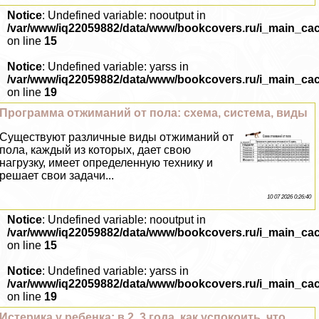
Notice
: Undefined variable: nooutput in
/var/www/iq22059882/data/www/bookcovers.ru/i_main_ca
on line
15
Notice
: Undefined variable: yarss in
/var/www/iq22059882/data/www/bookcovers.ru/i_main_ca
on line
19
Программа отжиманий от пола: схема, система, виды
Существуют различные виды отжиманий от
пола, каждый из которых, дает свою
нагрузку, имеет определенную технику и
решает свои задачи...
10 07 2026 0:26:40
Notice
: Undefined variable: nooutput in
/var/www/iq22059882/data/www/bookcovers.ru/i_main_ca
on line
15
Notice
: Undefined variable: yarss in
/var/www/iq22059882/data/www/bookcovers.ru/i_main_ca
on line
19
Истерика у ребенка: в 2, 3 года, как успокоить, что