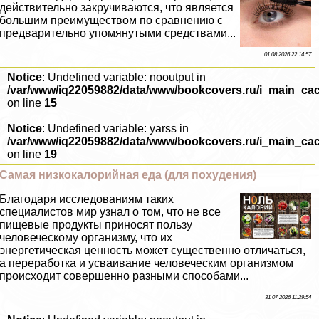
действительно закручиваются, что является
большим преимуществом по сравнению с
предварительно упомянутыми средствами...
01 08 2026 22:14:57
Notice
: Undefined variable: nooutput in
/var/www/iq22059882/data/www/bookcovers.ru/i_main_ca
on line
15
Notice
: Undefined variable: yarss in
/var/www/iq22059882/data/www/bookcovers.ru/i_main_ca
on line
19
Самая низкокалорийная еда (для похудения)
Благодаря исследованиям таких
специалистов мир узнал о том, что не все
пищевые продукты приносят пользу
человеческому организму, что их
энергетическая ценность может существенно отличаться,
а переработка и усваивание человеческим организмом
происходит совершенно разными способами...
31 07 2026 11:29:54