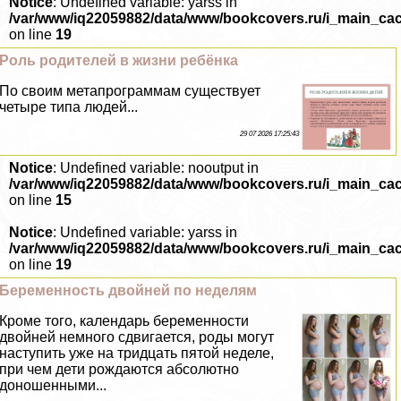
Notice
: Undefined variable: yarss in
/var/www/iq22059882/data/www/bookcovers.ru/i_main_ca
on line
19
Роль родителей в жизни ребёнка
По своим метапрограммам существует
четыре типа людей...
29 07 2026 17:25:43
Notice
: Undefined variable: nooutput in
/var/www/iq22059882/data/www/bookcovers.ru/i_main_ca
on line
15
Notice
: Undefined variable: yarss in
/var/www/iq22059882/data/www/bookcovers.ru/i_main_ca
on line
19
Беременность двойней по неделям
Кроме того, календарь беременности
двойней немного сдвигается, роды могут
наступить уже на тридцать пятой неделе,
при чем дети рождаются абсолютно
доношенными...