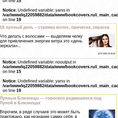
on line
15
Notice
: Undefined variable: yarss in
/var/www/iq22059882/data/www/bookcovers.ru/i_main_ca
on line
19
18 лунный день – стрижка волос, прическа, окраска
Что делать с волосами — выделяем челку
для привлечения энергии ветра это «день
зеркала»...
18 07 2026 15:35:36
Notice
: Undefined variable: nooutput in
/var/www/iq22059882/data/www/bookcovers.ru/i_main_ca
on line
15
Notice
: Undefined variable: yarss in
/var/www/iq22059882/data/www/bookcovers.ru/i_main_ca
on line
19
Лунные Близнецы — гороскоп родившихся под
Луной в Близнецах
Впрочем, в ряде случаев это может быть
тpaктовано, как незнание самих себя, в