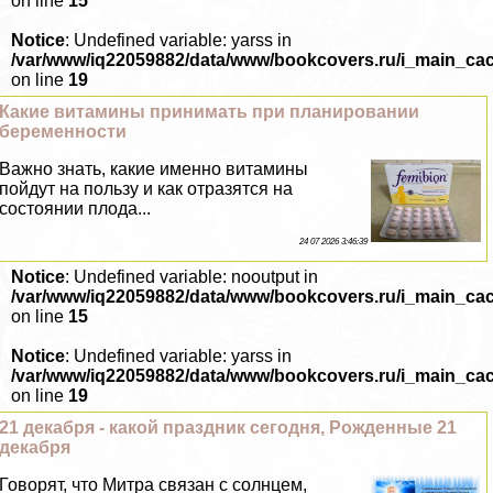
on line
15
Notice
: Undefined variable: yarss in
/var/www/iq22059882/data/www/bookcovers.ru/i_main_ca
on line
19
Какие витамины принимать при планировании
беременности
Важно знать, какие именно витамины
пойдут на пользу и как отразятся на
состоянии плода...
24 07 2026 3:46:39
Notice
: Undefined variable: nooutput in
/var/www/iq22059882/data/www/bookcovers.ru/i_main_ca
on line
15
Notice
: Undefined variable: yarss in
/var/www/iq22059882/data/www/bookcovers.ru/i_main_ca
on line
19
21 декабря - какой праздник сегодня, Рожденные 21
декабря
Говорят, что Митра связан с солнцем,