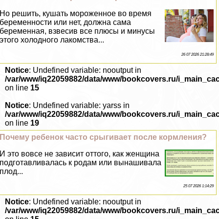
Но решить, кушать мороженное во время
беременности или нет, должна сама
беременная, взвесив все плюсы и минусы
этого холодного лакомства...
26 07 2026 21:28:49
Notice
: Undefined variable: nooutput in
/var/www/iq22059882/data/www/bookcovers.ru/i_main_ca
on line
15
Notice
: Undefined variable: yarss in
/var/www/iq22059882/data/www/bookcovers.ru/i_main_ca
on line
19
Почему ребенок часто срыгивает после кормления?
И это вовсе не зависит оттого, как женщина
подготавливалась к родам или вынашивала
плод...
25 07 2026 1:14:29
Notice
: Undefined variable: nooutput in
/var/www/iq22059882/data/www/bookcovers.ru/i_main_ca