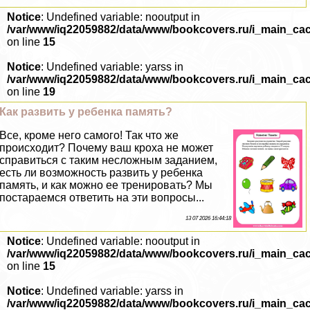
Notice
: Undefined variable: nooutput in
/var/www/iq22059882/data/www/bookcovers.ru/i_main_ca
on line
15
Notice
: Undefined variable: yarss in
/var/www/iq22059882/data/www/bookcovers.ru/i_main_ca
on line
19
Как развить у ребенка память?
Все, кроме него самого! Так что же
происходит? Почему ваш кроха не может
справиться с таким несложным заданием,
есть ли возможность развить у ребенка
память, и как можно ее тренировать? Мы
постараемся ответить на эти вопросы...
13 07 2026 16:44:18
Notice
: Undefined variable: nooutput in
/var/www/iq22059882/data/www/bookcovers.ru/i_main_ca
on line
15
Notice
: Undefined variable: yarss in
/var/www/iq22059882/data/www/bookcovers.ru/i_main_ca