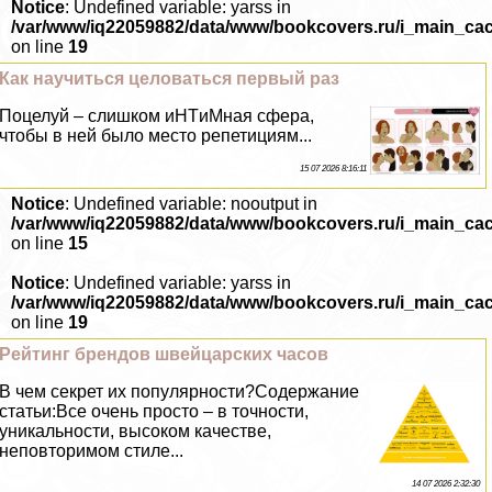
Notice
: Undefined variable: yarss in
/var/www/iq22059882/data/www/bookcovers.ru/i_main_ca
on line
19
Как научиться целоваться первый раз
Поцелуй – слишком иHTиMная сфера,
чтобы в ней было место репетициям...
15 07 2026 8:16:11
Notice
: Undefined variable: nooutput in
/var/www/iq22059882/data/www/bookcovers.ru/i_main_ca
on line
15
Notice
: Undefined variable: yarss in
/var/www/iq22059882/data/www/bookcovers.ru/i_main_ca
on line
19
Рейтинг брендов швейцарских часов
В чем секрет их популярности?Содержание
статьи:Все очень просто – в точности,
уникальности, высоком качестве,
неповторимом стиле...
14 07 2026 2:32:30