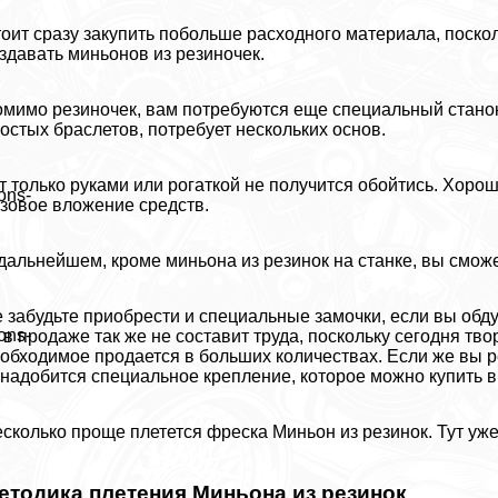
оит сразу закупить побольше расходного материала, посколь
здавать миньонов из резиночек.
мимо резиночек, вам потребуются еще специальный станок
остых браслетов, потребует нескольких основ.
т только руками или рогаткой не получится обойтись. Хорошо
ons-
зовое вложение средств.
дальнейшем, кроме миньона из резинок на станке, вы смож
 забудьте приобрести и специальные замочки, если вы обду
ons-
 в продаже так же не составит труда, поскольку сегодня тв
обходимое продается в больших количествах. Если же вы р
надобится специальное крепление, которое можно купить в
сколько проще плетется фреска Миньон из резинок. Тут уже 
етодика плетения Миньона из резинок