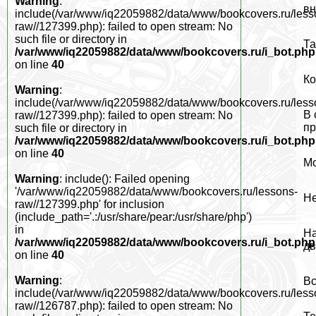
Warning
:
вн
include(/var/www/iq22059882/data/www/bookcovers.ru/less
raw//127399.php): failed to open stream: No
such file or directory in
Та
/var/www/iq22059882/data/www/bookcovers.ru/i_bot.php
on line
40
Ко
Warning
:
include(/var/www/iq22059882/data/www/bookcovers.ru/less
В 
raw//127399.php): failed to open stream: No
пр
such file or directory in
/var/www/iq22059882/data/www/bookcovers.ru/i_bot.php
on line
40
Мо
Warning
: include(): Failed opening
'/var/www/iq22059882/data/www/bookcovers.ru/lessons-
Не
raw//127399.php' for inclusion
(include_path='.:/usr/share/pear:/usr/share/php')
in
На
/var/www/iq22059882/data/www/bookcovers.ru/i_bot.php
дв
on line
40
Warning
:
Вс
include(/var/www/iq22059882/data/www/bookcovers.ru/less
raw//126787.php): failed to open stream: No