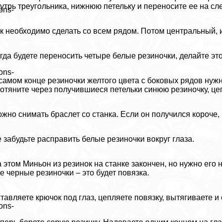
утрь треугольника, нижнюю петельку и переносите ее на сл
ons-
к необходимо сделать со всем рядом. Потом центральный, 
гда будете переносить четыре белые резиночки, делайте эт
ons-
самом конце резиночки желтого цвета с боковых рядов нужн
отяните через получившиеся петельки синюю резиночку, цеп
жно снимать браслет со станка. Если он получился короче,
 забудьте расправить белые резиночки вокруг глаза.
 этом Миньон из резинок на станке закончен, но нужно его
е черные резиночки – это будет повязка.
тавляете крючок под глаз, цепляете повязку, вытягиваете 
ons-