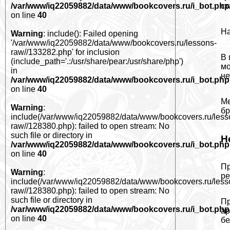
ст
/var/www/iq22059882/data/www/bookcovers.ru/i_bot.php
on line
40
На
Warning
: include(): Failed opening
'/var/www/iq22059882/data/www/bookcovers.ru/lessons-
raw//133282.php' for inclusion
В 
(include_path='.:/usr/share/pear:/usr/share/php')
мо
in
не
/var/www/iq22059882/data/www/bookcovers.ru/i_bot.php
on line
40
Ме
Warning
:
бр
include(/var/www/iq22059882/data/www/bookcovers.ru/less
raw//128380.php): failed to open stream: No
such file or directory in
Н
/var/www/iq22059882/data/www/bookcovers.ru/i_bot.php
on line
40
Пр
Warning
:
ре
include(/var/www/iq22059882/data/www/bookcovers.ru/less
raw//128380.php): failed to open stream: No
such file or directory in
Пр
/var/www/iq22059882/data/www/bookcovers.ru/i_bot.php
ар
on line
40
бе