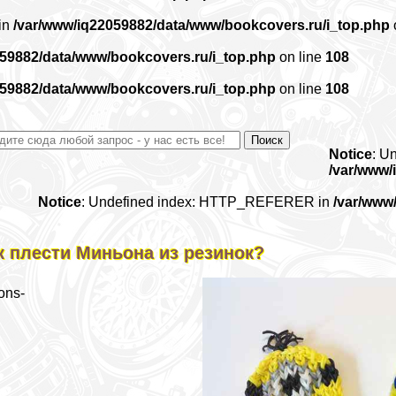
 in
/var/www/iq22059882/data/www/bookcovers.ru/i_top.php
059882/data/www/bookcovers.ru/i_top.php
on line
108
059882/data/www/bookcovers.ru/i_top.php
on line
108
Notice
: U
/var/www/
Notice
: Undefined index: HTTP_REFERER in
/var/www
к плести Миньона из резинок?
ons-