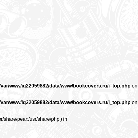
/var/www/iq22059882/data/www/bookcovers.ru/i_top.php
on
/var/www/iq22059882/data/www/bookcovers.ru/i_top.php
on
r/share/pear:/usr/share/php') in