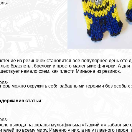
ons-
етение из резиночек становится все популярнее день ото 
лые браслеты, брелоки и просто маленькие фигурки. А для
ществует немало схем, как плести Миньона из резинок.
ons-
перь можно окружить себя забавными героями без особых з
одержание статьи:
ons-
сле выхода на экраны мультфильма «Гадкий я» забавные 
ителей по всему миру. Именно у них, а не у главного геро