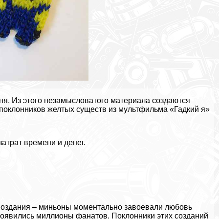
дня. Из этого незамысловатого материала создаются
 поклонников желтых существ из мультфильма «Гадкий я»
атрат времени и денег.
создания – миньоны моментально завоевали любовь
я появились миллионы фанатов. Поклонники этих созданий