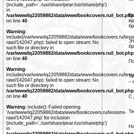
(include_path='.:/usr/share/pear:/usr/share/php')
in
Во
/var/www/iq22059882/data/www/bookcovers.ru/i_bot.php
вр
on line
40
бр
Warning
:
include(/var/www/iq22059882/data/www/bookcovers.ru/less
Эт
raw//142047.php): failed to open stream: No
бр
such file or directory in
/var/www/iq22059882/data/www/bookcovers.ru/i_bot.php
on line
40
По
Warning
:
include(/var/www/iq22059882/data/www/bookcovers.ru/less
Те
raw//142047.php): failed to open stream: No
– 
such file or directory in
/var/www/iq22059882/data/www/bookcovers.ru/i_bot.php
on line
40
С 
Warning
: include(): Failed opening
Те
'/var/www/iq22059882/data/www/bookcovers.ru/lessons-
raw//142047.php' for inclusion
(include_path='.:/usr/share/pear:/usr/share/php')
На
in
/var/www/iq22059882/data/www/bookcovers.ru/i_bot.php