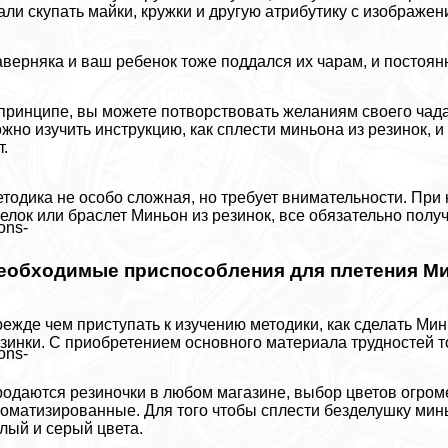
али скупать майки, кружки и другую атрибутику с изображе
верняка и ваш ребенок тоже поддался их чарам, и постоянн
принципе, вы можете потворствовать желаниям своего чада 
жно изучить инструкцию, как сплести миньона из резинок, и 
т.
тодика не особо сложная, но требует внимательности. При
елок или браслет Миньон из резинок, все обязательно получ
ons-
еобходимые приспособления для плетения Ми
ежде чем приступать к изучению методики, как сделать Минь
зинки. C приобретением основного материала трудностей то
ons-
одаются резиночки в любом магазине, выбор цветов огроме
оматизированные. Для того чтобы сплести безделушку минь
лый и серый цвета.