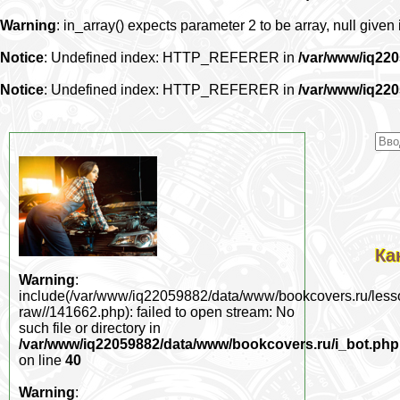
Warning
: in_array() expects parameter 2 to be array, null given
Notice
: Undefined index: HTTP_REFERER in
/var/www/iq22
Notice
: Undefined index: HTTP_REFERER in
/var/www/iq22
Ка
Warning
:
include(/var/www/iq22059882/data/www/bookcovers.ru/less
raw//141662.php): failed to open stream: No
such file or directory in
/var/www/iq22059882/data/www/bookcovers.ru/i_bot.php
on line
40
Warning
: