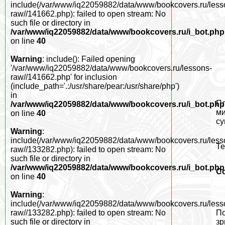
include(/var/www/iq22059882/data/www/bookcovers.ru/less
raw//141662.php): failed to open stream: No
such file or directory in
/var/www/iq22059882/data/www/bookcovers.ru/i_bot.php
on line
40
Warning
: include(): Failed opening
'/var/www/iq22059882/data/www/bookcovers.ru/lessons-
raw//141662.php' for inclusion
(include_path='.:/usr/share/pear:/usr/share/php')
in
Пл
/var/www/iq22059882/data/www/bookcovers.ru/i_bot.php
ми
on line
40
су
Warning
:
include(/var/www/iq22059882/data/www/bookcovers.ru/less
Те
raw//133282.php): failed to open stream: No
such file or directory in
/var/www/iq22059882/data/www/bookcovers.ru/i_bot.php
С
on line
40
Warning
:
include(/var/www/iq22059882/data/www/bookcovers.ru/less
По
raw//133282.php): failed to open stream: No
зр
such file or directory in