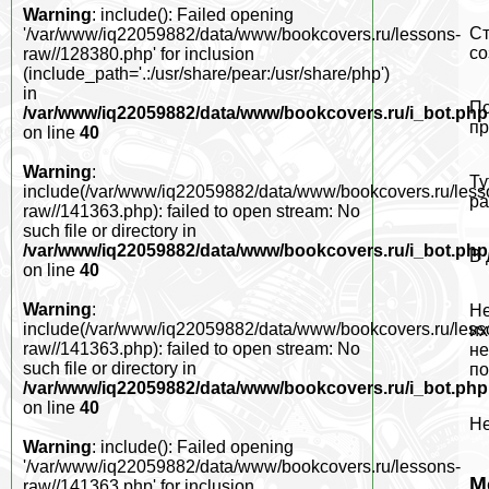
Warning
: include(): Failed opening
Ст
'/var/www/iq22059882/data/www/bookcovers.ru/lessons-
со
raw//128380.php' for inclusion
(include_path='.:/usr/share/pear:/usr/share/php')
in
По
/var/www/iq22059882/data/www/bookcovers.ru/i_bot.php
пр
on line
40
Warning
:
Ту
include(/var/www/iq22059882/data/www/bookcovers.ru/less
ра
raw//141363.php): failed to open stream: No
such file or directory in
/var/www/iq22059882/data/www/bookcovers.ru/i_bot.php
В 
on line
40
Warning
:
Не
include(/var/www/iq22059882/data/www/bookcovers.ru/less
их
raw//141363.php): failed to open stream: No
не
such file or directory in
по
/var/www/iq22059882/data/www/bookcovers.ru/i_bot.php
on line
40
Не
Warning
: include(): Failed opening
'/var/www/iq22059882/data/www/bookcovers.ru/lessons-
М
raw//141363.php' for inclusion