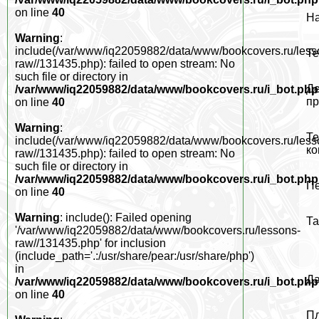
on line
40
На
Warning
:
include(/var/www/iq22059882/data/www/bookcovers.ru/less
Те
raw//131435.php): failed to open stream: No
such file or directory in
Де
/var/www/iq22059882/data/www/bookcovers.ru/i_bot.php
пр
on line
40
Warning
:
Те
include(/var/www/iq22059882/data/www/bookcovers.ru/less
ко
raw//131435.php): failed to open stream: No
such file or directory in
/var/www/iq22059882/data/www/bookcovers.ru/i_bot.php
Пе
on line
40
Warning
: include(): Failed opening
Та
'/var/www/iq22059882/data/www/bookcovers.ru/lessons-
raw//131435.php' for inclusion
(include_path='.:/usr/share/pear:/usr/share/php')
in
Да
/var/www/iq22059882/data/www/bookcovers.ru/i_bot.php
on line
40
Пл