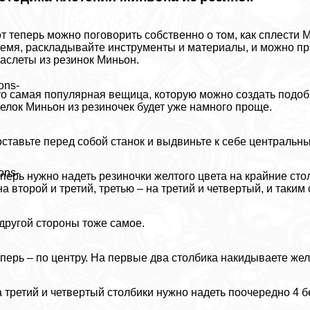
т теперь можно поговорить собственно о том, как сплести 
емя, раскладывайте инструменты и материалы, и можно при
аслеты из резинок Миньон.
ons-
о самая популярная вещица, которую можно создать подобн
елок Миньон из резиночек будет уже намного проще.
ставьте перед собой станок и выдвиньте к себе центральны
ons-
перь нужно надеть резиночки желтого цвета на крайние ст
на второй и третий, третью – на третий и четвертый, и таки
другой стороны тоже самое.
перь – по центру. На первые два столбика накидываете желт
 третий и четвертый столбики нужно надеть поочередно 4 б