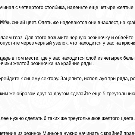
чиная с четвертого столбика, наденьте еще четыре желтые 
ons-
перь синий цвет. Опять же надеваются они внахлест, на край
лаем глаз. Для этого возьмите черную резиночку и обвейте
опустите через черный узелок, что находится у вас на крючк
перь в том месте, где у вас находится слой из четырех бел
ons-
нчики желтой резиночки на крайние ряды.
рейдите к синему сектору. Зацепите, используя три ряда, р
ким же образом друг за другом сделайте еще 5 треугольник
лее нужно сделать 6 таких же треугольников желтого цвета
етение из резинок Миньона нужно начинать с крайней право