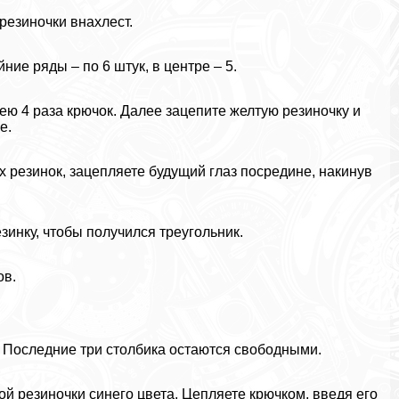
резиночки внахлест.
ние ряды – по 6 штук, в центре – 5.
 ею 4 раза крючок. Далее зацепите желтую резиночку и
е.
ых резинок, зацепляете будущий глаз посредине, накинув
езинку, чтобы получился треугольник.
ов.
. Последние три столбика остаются свободными.
й резиночки синего цвета. Цепляете крючком, введя его