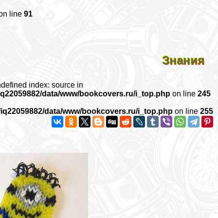
on line
91
Знания
ndefined index: source in
iq22059882/data/www/bookcovers.ru/i_top.php
on line
245
/iq22059882/data/www/bookcovers.ru/i_top.php
on line
255