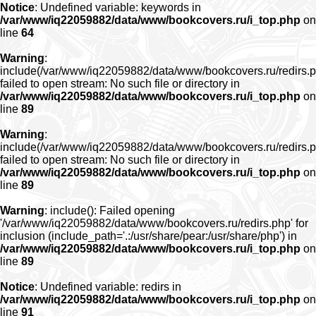
Notice
: Undefined variable: keywords in
/var/www/iq22059882/data/www/bookcovers.ru/i_top.php
on
line
64
Warning
:
include(/var/www/iq22059882/data/www/bookcovers.ru/redirs.p
failed to open stream: No such file or directory in
/var/www/iq22059882/data/www/bookcovers.ru/i_top.php
on
line
89
Warning
:
include(/var/www/iq22059882/data/www/bookcovers.ru/redirs.p
failed to open stream: No such file or directory in
/var/www/iq22059882/data/www/bookcovers.ru/i_top.php
on
line
89
Warning
: include(): Failed opening
'/var/www/iq22059882/data/www/bookcovers.ru/redirs.php' for
inclusion (include_path='.:/usr/share/pear:/usr/share/php') in
/var/www/iq22059882/data/www/bookcovers.ru/i_top.php
on
line
89
Notice
: Undefined variable: redirs in
/var/www/iq22059882/data/www/bookcovers.ru/i_top.php
on
line
91