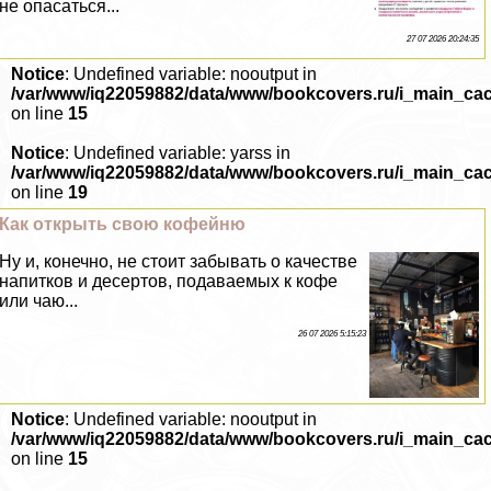
не опасаться...
27 07 2026 20:24:35
Notice
: Undefined variable: nooutput in
/var/www/iq22059882/data/www/bookcovers.ru/i_main_ca
on line
15
Notice
: Undefined variable: yarss in
/var/www/iq22059882/data/www/bookcovers.ru/i_main_ca
on line
19
Как открыть свою кофейню
Ну и, конечно, не стоит забывать о качестве
напитков и десертов, подаваемых к кофе
или чаю...
26 07 2026 5:15:23
Notice
: Undefined variable: nooutput in
/var/www/iq22059882/data/www/bookcovers.ru/i_main_ca
on line
15