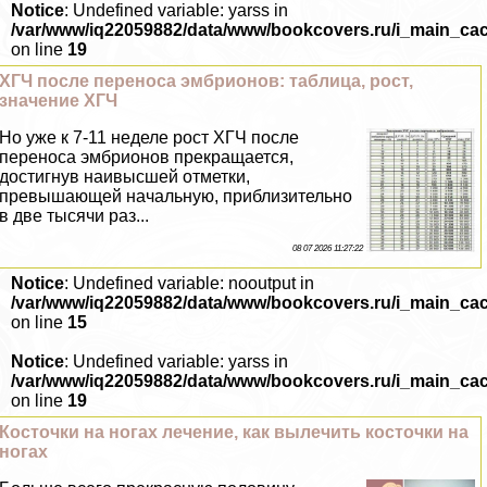
Notice
: Undefined variable: yarss in
/var/www/iq22059882/data/www/bookcovers.ru/i_main_ca
on line
19
ХГЧ после переноса эмбрионов: таблица, рост,
значение ХГЧ
Но уже к 7-11 неделе рост ХГЧ после
переноса эмбрионов прекращается,
достигнув наивысшей отметки,
превышающей начальную, приблизительно
в две тысячи раз...
08 07 2026 11:27:22
Notice
: Undefined variable: nooutput in
/var/www/iq22059882/data/www/bookcovers.ru/i_main_ca
on line
15
Notice
: Undefined variable: yarss in
/var/www/iq22059882/data/www/bookcovers.ru/i_main_ca
on line
19
Косточки на ногах лечение, как вылечить косточки на
ногах