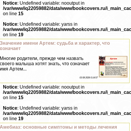
Notice
: Undefined variable: nooutput in
/var/www/iq22059882/data/www/bookcovers.ru/i_main_ca
on line
15
Notice
: Undefined variable: yarss in
/var/www/iq22059882/data/www/bookcovers.ru/i_main_ca
on line
19
Значение имени Артем: судьба и хаpaктер, что
означает
Многие родители, прежде чем назвать
своего малыша хотят знать, что означает
имя Артем...
03 08 2026 0:14:57
Notice
: Undefined variable: nooutput in
/var/www/iq22059882/data/www/bookcovers.ru/i_main_ca
on line
15
Notice
: Undefined variable: yarss in
/var/www/iq22059882/data/www/bookcovers.ru/i_main_ca
on line
19
Амебиаз: основные симптомы и методы лечения