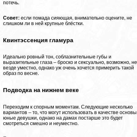
потечь.
Совет:
если помада сияющая, внимательно оцените, не
слишком ли в ней крупные блёстки.
Квинтэссенция гламура
Идеально ровный тон, coблaзнительные губы и
выразительные глаза – броско и ceкcуально, возможно, не
везде уместно, однако уж очень хочется примерить такой
образ по весне.
Подводка на нижнем веке
Переходим к спopным моментам. Следующие несколько
вариантов – то, что могут использовать в качестве основы
юные дeвyшки, однако на дамах постарше это будет
смотреться смешно и неуместно.