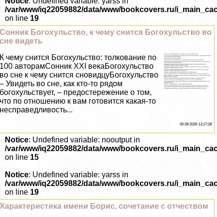
Notice
: Undefined variable: yarss in
/var/www/iq22059882/data/www/bookcovers.ru/i_main_ca
on line
19
Сонник Богохульство, к чему снится Богохульство во
сне видеть
К чему снится Богохульство: толкование по
100 авторамСонник XXI векаБогохульство
во сне к чему снится сновидцуБогохульство
– Увидеть во сне, как кто-то рядом
богохульствует, – предостережение о том,
что по отношению к вам готовится какая-то
несправедливость...
06 08 2026 13:17:28
Notice
: Undefined variable: nooutput in
/var/www/iq22059882/data/www/bookcovers.ru/i_main_ca
on line
15
Notice
: Undefined variable: yarss in
/var/www/iq22059882/data/www/bookcovers.ru/i_main_ca
on line
19
Хаpaктеристика имени Борис, сочетание с отчеством