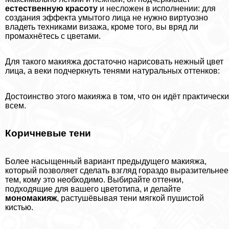
естественную красоту
и несложен в исполнении: для
создания эффекта умытого лица не нужно виртуозно
владеть техниками визажа, кроме того, вы вряд ли
промахнётесь с цветами.
Для такого макияжа достаточно нарисовать нежный цвет
лица, а веки подчеркнуть тенями натуральных оттенков:
Достоинство этого макияжа в том, что он идёт пpaктически
всем.
Коричневые тени
Более насыщенный вариант предыдущего макияжа,
который позволяет сделать взгляд гораздо выразительнее
тем, кому это необходимо. Выбирайте оттенки,
подходящие для вашего цветотипа, и делайте
мономакияж
, растушёвывая тени мягкой пушистой
кистью.