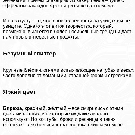
зелёными, причём сияющими. В завершение – тушь с
эффектом накладных ресниц и сияющая помада.
И на закуску – то, что в повседневности на улицах вы не
увидите. Однако этот виток творчества, который,
возможно, выльется в более носибельные тренды и даст
нам новые интересные продукты.
Безумный глиттер
Крупные блёстки, огнями вспыхивающие на губах и веках,
часто дополняют ломаными, странной формы стрелками.
Яркий цвет
Бирюза, красный, жёлтый
– все смирились с этими
цветами в тенях, и некоторые их даже активно
используют. Но вот губы, брови и ресницы в таких
оттенках – для большинства это пока слишком смело.