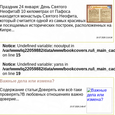
Праздник 24 января: День Святого
НеофитаВ 10 километрах от Пафоса
находится монастырь Святого Неофита,
который считается одной из самых красивых
и посещаемых исторических построек, расположенных на
Кипре...
16 07 2026 3:14:34
Notice
: Undefined variable: nooutput in
/var/www/iq22059882/data/www/bookcovers.ru/i_main_ca
on line
15
Notice
: Undefined variable: yarss in
/var/www/iq22059882/data/www/bookcovers.ru/i_main_ca
on line
19
Важные дела или измена?
Содержание статьи:Доверять или всё-таки
проверять?В любовных отношениях важно
доверие...
15 07 2026 2:48:47