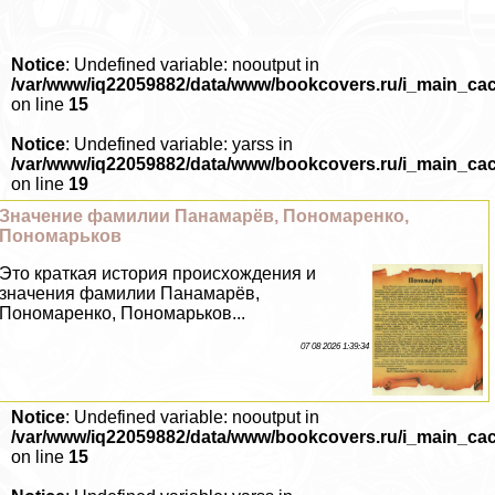
Notice
: Undefined variable: nooutput in
/var/www/iq22059882/data/www/bookcovers.ru/i_main_ca
on line
15
Notice
: Undefined variable: yarss in
/var/www/iq22059882/data/www/bookcovers.ru/i_main_ca
on line
19
Значение фамилии Панамарёв, Пономаренко,
Пономарьков
Это краткая история происхождения и
значения фамилии Панамарёв,
Пономаренко, Пономарьков...
07 08 2026 1:39:34
Notice
: Undefined variable: nooutput in
/var/www/iq22059882/data/www/bookcovers.ru/i_main_ca
on line
15