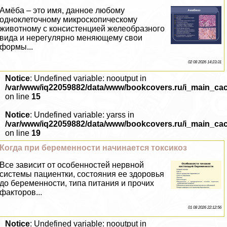
Амёба – это имя, данное любому
одноклеточному микроскопическому
животному с консистенцией желеобразного
вида и нерегулярно меняющему свои
формы...
02 08 2026 14:23:31
Notice
: Undefined variable: nooutput in
/var/www/iq22059882/data/www/bookcovers.ru/i_main_ca
on line
15
Notice
: Undefined variable: yarss in
/var/www/iq22059882/data/www/bookcovers.ru/i_main_ca
on line
19
Когда при беременности начинается токсикоз
Все зависит от особенностей нервной
системы пациентки, состояния ее здоровья
до беременности, типа питания и прочих
факторов...
01 08 2026 22:12:56
Notice
: Undefined variable: nooutput in