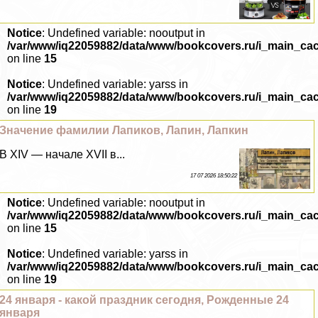
Notice
: Undefined variable: nooutput in
/var/www/iq22059882/data/www/bookcovers.ru/i_main_ca
on line
15
Notice
: Undefined variable: yarss in
/var/www/iq22059882/data/www/bookcovers.ru/i_main_ca
on line
19
Значение фамилии Лапиков, Лапин, Лапкин
В XIV — начале XVII в...
17 07 2026 18:50:22
Notice
: Undefined variable: nooutput in
/var/www/iq22059882/data/www/bookcovers.ru/i_main_ca
on line
15
Notice
: Undefined variable: yarss in
/var/www/iq22059882/data/www/bookcovers.ru/i_main_ca
on line
19
24 января - какой праздник сегодня, Рожденные 24
января