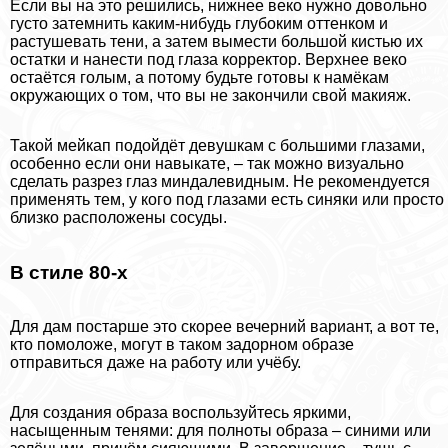
Если вы на это решились, нижнее веко нужно довольно
густо затемнить каким-нибудь глубоким оттенком и
растушевать тени, а затем вымести большой кистью их
остатки и нанести под глаза корректор. Верхнее веко
остаётся гoлым, а потому будьте готовы к намёкам
окружающих о том, что вы не закончили свой макияж.
Такой мейкап подойдёт дeвyшкам с большими глазами,
особенно если они навыкате, – так можно визуально
сделать разрез глаз миндалевидным. Не рекомендуется
применять тем, у кого под глазами есть синяки или просто
близко расположены сосуды.
В стиле 80-х
Для дам постарше это скорее вечерний вариант, а вот те,
кто помоложе, могут в таком задорном образе
отправиться даже на работу или учёбу.
Для создания образа воспользуйтесь яркими,
насыщенным тенями: для полноты образа – синими или