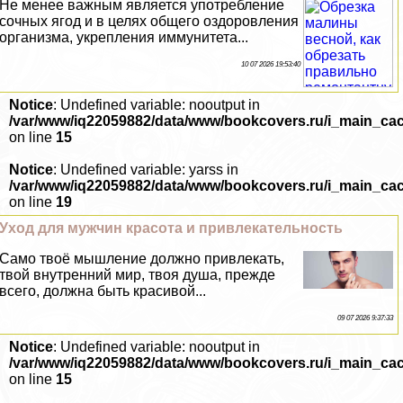
Не менее важным является употрeбление
сочных ягод и в целях общего оздоровления
организма, укрепления иммунитета...
10 07 2026 19:53:40
Notice
: Undefined variable: nooutput in
/var/www/iq22059882/data/www/bookcovers.ru/i_main_ca
on line
15
Notice
: Undefined variable: yarss in
/var/www/iq22059882/data/www/bookcovers.ru/i_main_ca
on line
19
Уход для мужчин красота и привлекательность
Само твоё мышление должно привлекать,
твой внутренний мир, твоя душа, прежде
всего, должна быть красивой...
09 07 2026 9:37:33
Notice
: Undefined variable: nooutput in
/var/www/iq22059882/data/www/bookcovers.ru/i_main_ca
on line
15