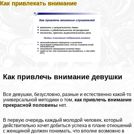
Как привлекать внимание
Как привлечь внимание дeвyшки
Все дeвyшки, безусловно, разные и естественно какой-то
универсальной методики о том,
как привлечь внимание
прекрасной половины
нет.
В первую очередь каждый молодой человек, который
действительно хочет добиться успеха в плане отношений
с женщиной должен понимать, что вполне возможно в