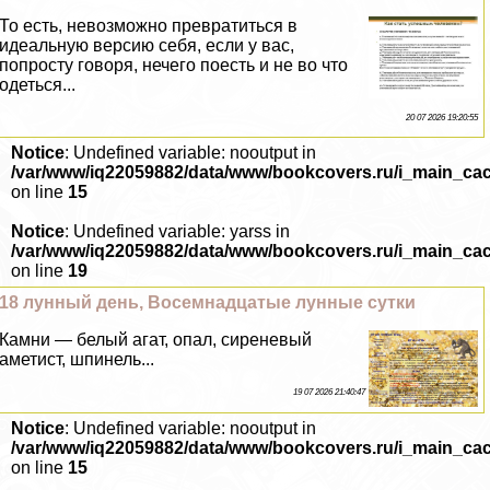
То есть, невозможно превратиться в
идеальную версию себя, если у вас,
попросту говоря, нечего поесть и не во что
одеться...
20 07 2026 19:20:55
Notice
: Undefined variable: nooutput in
/var/www/iq22059882/data/www/bookcovers.ru/i_main_ca
on line
15
Notice
: Undefined variable: yarss in
/var/www/iq22059882/data/www/bookcovers.ru/i_main_ca
on line
19
18 лунный день, Восемнадцатые лунные сутки
Камни — белый агат, опал, сиреневый
аметист, шпинель...
19 07 2026 21:40:47
Notice
: Undefined variable: nooutput in
/var/www/iq22059882/data/www/bookcovers.ru/i_main_ca
on line
15