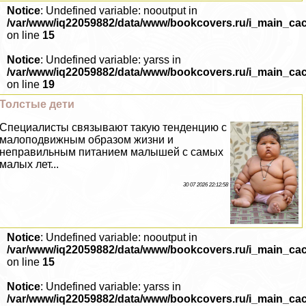
Notice
: Undefined variable: nooutput in
/var/www/iq22059882/data/www/bookcovers.ru/i_main_ca
on line
15
Notice
: Undefined variable: yarss in
/var/www/iq22059882/data/www/bookcovers.ru/i_main_ca
on line
19
Толстые дети
Специалисты связывают такую тенденцию с
малоподвижным образом жизни и
неправильным питанием малышей с самых
малых лет...
30 07 2026 22:12:58
Notice
: Undefined variable: nooutput in
/var/www/iq22059882/data/www/bookcovers.ru/i_main_ca
on line
15
Notice
: Undefined variable: yarss in
/var/www/iq22059882/data/www/bookcovers.ru/i_main_ca