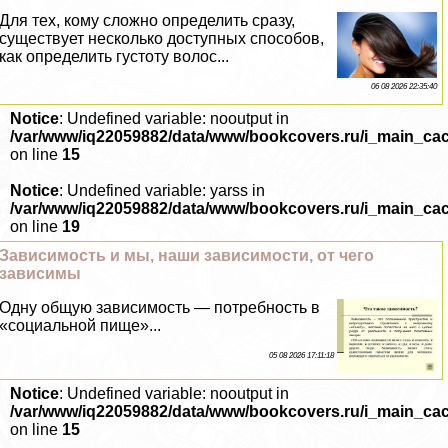
Для тех, кому сложно определить сразу,
существует несколько доступных способов,
как определить густоту волос...
06 08 2026 22:35:40
Notice
: Undefined variable: nooutput in
/var/www/iq22059882/data/www/bookcovers.ru/i_main_ca
on line
15
Notice
: Undefined variable: yarss in
/var/www/iq22059882/data/www/bookcovers.ru/i_main_ca
on line
19
Зависимость и мы, наши зависимости, от чего
зависимы
Одну общую зависимость — потребность в
«социальной пище»...
05 08 2026 17:11:18
Notice
: Undefined variable: nooutput in
/var/www/iq22059882/data/www/bookcovers.ru/i_main_ca
on line
15