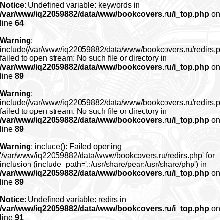
Notice
: Undefined variable: keywords in
/var/www/iq22059882/data/www/bookcovers.ru/i_top.php
on
line
64
Warning
:
include(/var/www/iq22059882/data/www/bookcovers.ru/redirs.p
failed to open stream: No such file or directory in
/var/www/iq22059882/data/www/bookcovers.ru/i_top.php
on
line
89
Warning
:
include(/var/www/iq22059882/data/www/bookcovers.ru/redirs.p
failed to open stream: No such file or directory in
/var/www/iq22059882/data/www/bookcovers.ru/i_top.php
on
line
89
Warning
: include(): Failed opening
'/var/www/iq22059882/data/www/bookcovers.ru/redirs.php' for
inclusion (include_path='.:/usr/share/pear:/usr/share/php') in
/var/www/iq22059882/data/www/bookcovers.ru/i_top.php
on
line
89
Notice
: Undefined variable: redirs in
/var/www/iq22059882/data/www/bookcovers.ru/i_top.php
on
line
91