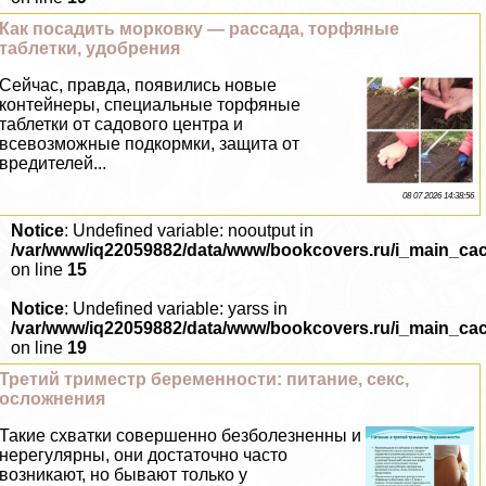
Как посадить морковку — рассада, торфяные
таблетки, удобрения
Сейчас, правда, появились новые
контейнеры, специальные торфяные
таблетки от садового центра и
всевозможные подкормки, защита от
вредителей...
08 07 2026 14:38:56
Notice
: Undefined variable: nooutput in
/var/www/iq22059882/data/www/bookcovers.ru/i_main_ca
on line
15
Notice
: Undefined variable: yarss in
/var/www/iq22059882/data/www/bookcovers.ru/i_main_ca
on line
19
Третий триместр беременности: питание, ceкc,
осложнения
Такие схватки совершенно безболезненны и
нерегулярны, они достаточно часто
возникают, но бывают только у