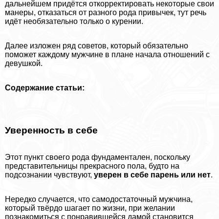
дальнейшем придётся откорректировать некоторые свои
манеры, отказаться от разного рода привычек, тут речь
идёт необязательно только о курении.
Далее изложен ряд советов, который обязательно
поможет каждому мужчине в плане начала отношений с
дeвyшкой.
Содержание статьи:
Уверенность в себе
Этот пункт своего рода фундаментален, поскольку
представительницы прекрасного пола, будто на
подсознании чувствуют,
уверен в себе парень или нет
.
Нередко случается, что самодостаточный мужчина,
который твёрдо шагает по жизни, при желании
познакомиться с понравившейся дамой становится