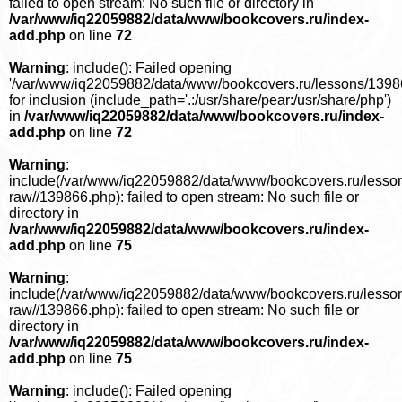
failed to open stream: No such file or directory in
/var/www/iq22059882/data/www/bookcovers.ru/index-
add.php
on line
72
Warning
: include(): Failed opening
'/var/www/iq22059882/data/www/bookcovers.ru/lessons/1398
for inclusion (include_path='.:/usr/share/pear:/usr/share/php')
in
/var/www/iq22059882/data/www/bookcovers.ru/index-
add.php
on line
72
Warning
:
include(/var/www/iq22059882/data/www/bookcovers.ru/lesso
raw//139866.php): failed to open stream: No such file or
directory in
/var/www/iq22059882/data/www/bookcovers.ru/index-
add.php
on line
75
Warning
:
include(/var/www/iq22059882/data/www/bookcovers.ru/lesso
raw//139866.php): failed to open stream: No such file or
directory in
/var/www/iq22059882/data/www/bookcovers.ru/index-
add.php
on line
75
Warning
: include(): Failed opening