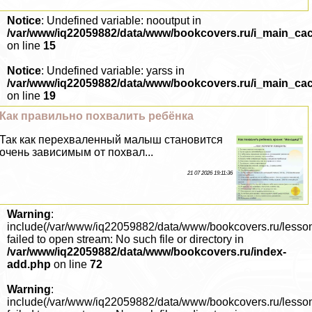
Notice
: Undefined variable: nooutput in
/var/www/iq22059882/data/www/bookcovers.ru/i_main_ca
on line
15
Notice
: Undefined variable: yarss in
/var/www/iq22059882/data/www/bookcovers.ru/i_main_ca
on line
19
Как правильно похвалить ребёнка
Так как перехваленный малыш становится
очень зависимым от похвал...
21 07 2026 19:11:36
Warning
:
include(/var/www/iq22059882/data/www/bookcovers.ru/lesso
failed to open stream: No such file or directory in
/var/www/iq22059882/data/www/bookcovers.ru/index-
add.php
on line
72
Warning
:
include(/var/www/iq22059882/data/www/bookcovers.ru/lesso