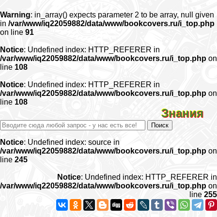
Warning
: in_array() expects parameter 2 to be array, null given
in
/var/www/iq22059882/data/www/bookcovers.ru/i_top.php
on line
91
Notice
: Undefined index: HTTP_REFERER in
/var/www/iq22059882/data/www/bookcovers.ru/i_top.php
on
line
108
Notice
: Undefined index: HTTP_REFERER in
/var/www/iq22059882/data/www/bookcovers.ru/i_top.php
on
line
108
Знания
Notice
: Undefined index: source in
/var/www/iq22059882/data/www/bookcovers.ru/i_top.php
on
line
245
Notice
: Undefined index: HTTP_REFERER in
/var/www/iq22059882/data/www/bookcovers.ru/i_top.php
on
line
255