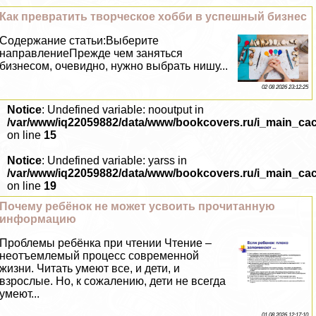
Как превратить творческое хобби в успешный бизнес
Содержание статьи:Выберите
направлениеПрежде чем заняться
бизнесом, очевидно, нужно выбрать нишу...
02 08 2026 23:12:25
Notice
: Undefined variable: nooutput in
/var/www/iq22059882/data/www/bookcovers.ru/i_main_ca
on line
15
Notice
: Undefined variable: yarss in
/var/www/iq22059882/data/www/bookcovers.ru/i_main_ca
on line
19
Почему ребёнок не может усвоить прочитанную
информацию
Проблемы ребёнка при чтении Чтение –
неотъемлемый процесс современной
жизни. Читать умеют все, и дети, и
взрослые. Но, к сожалению, дети не всегда
умеют...
01 08 2026 12:17:10