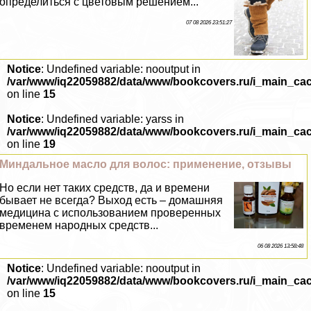
определиться с цветовым решением...
07 08 2026 23:51:27
Notice
: Undefined variable: nooutput in
/var/www/iq22059882/data/www/bookcovers.ru/i_main_ca
on line
15
Notice
: Undefined variable: yarss in
/var/www/iq22059882/data/www/bookcovers.ru/i_main_ca
on line
19
Миндальное масло для волос: применение, отзывы
Но если нет таких средств, да и времени
бывает не всегда? Выход есть – домашняя
медицина с использованием проверенных
временем народных средств...
06 08 2026 13:58:48
Notice
: Undefined variable: nooutput in
/var/www/iq22059882/data/www/bookcovers.ru/i_main_ca
on line
15