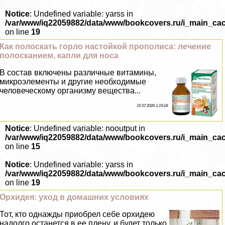
Notice
: Undefined variable: yarss in
/var/www/iq22059882/data/www/bookcovers.ru/i_main_ca
on line
19
Как полоскать горло настойкой прополиса: лечение
полосканием, капли для носа
В состав включены различные витамины,
микроэлементы и другие необходимые
человеческому организму вещества...
15 07 2026 1:19:18
Notice
: Undefined variable: nooutput in
/var/www/iq22059882/data/www/bookcovers.ru/i_main_ca
on line
15
Notice
: Undefined variable: yarss in
/var/www/iq22059882/data/www/bookcovers.ru/i_main_ca
on line
19
Орхидея: уход в домашних условиях
Тот, кто однажды приобрел себе орхидею
надолго останется в ее плену, и будет только