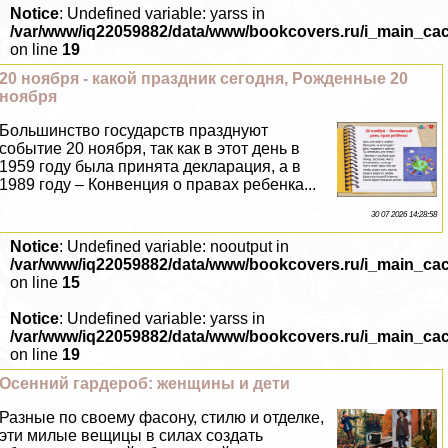
Notice
: Undefined variable: yarss in
/var/www/iq22059882/data/www/bookcovers.ru/i_main_ca
on line
19
20 ноября - какой праздник сегодня, Рожденные 20
ноября
Большинство государств празднуют
событие 20 ноября, так как в этот день в
1959 году была принята декларация, а в
1989 году – Конвенция о правах ребенка...
30 07 2026 14:28:58
Notice
: Undefined variable: nooutput in
/var/www/iq22059882/data/www/bookcovers.ru/i_main_ca
on line
15
Notice
: Undefined variable: yarss in
/var/www/iq22059882/data/www/bookcovers.ru/i_main_ca
on line
19
Осенний гардероб: женщины и дети
Разные по своему фасону, стилю и отделке,
эти милые вещицы в силах создать