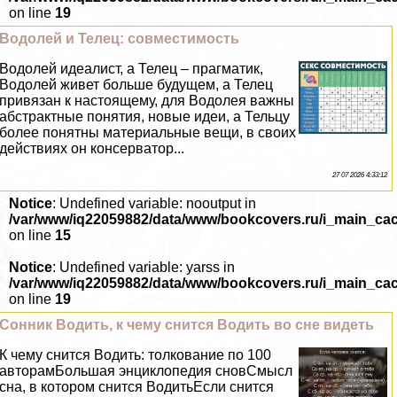
on line
19
Водолей и Телец: совместимость
Водолей идеалист, а Телец – прагматик,
Водолей живет больше будущем, а Телец
привязан к настоящему, для Водолея важны
абстpaктные понятия, новые идеи, а Тельцу
более понятны материальные вещи, в своих
действиях он консерватор...
27 07 2026 4:33:12
Notice
: Undefined variable: nooutput in
/var/www/iq22059882/data/www/bookcovers.ru/i_main_ca
on line
15
Notice
: Undefined variable: yarss in
/var/www/iq22059882/data/www/bookcovers.ru/i_main_ca
on line
19
Сонник Водить, к чему снится Водить во сне видеть
К чему снится Водить: толкование по 100
авторамБольшая энциклопедия сновСмысл
сна, в котором снится ВодитьЕсли снится