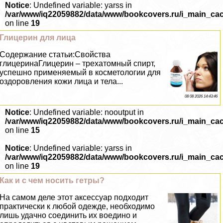
Notice
: Undefined variable: yarss in
/var/www/iq22059882/data/www/bookcovers.ru/i_main_ca
on line
19
Глицерин для лица
Содержание статьи:Свойства
глицеринаГлицерин – трехатомный спирт,
успешно применяемый в косметологии для
оздоровления кожи лица и тела...
08 08 2026 14:43:46
Notice
: Undefined variable: nooutput in
/var/www/iq22059882/data/www/bookcovers.ru/i_main_ca
on line
15
Notice
: Undefined variable: yarss in
/var/www/iq22059882/data/www/bookcovers.ru/i_main_ca
on line
19
Как и с чем носить гетры?
На самом деле этот аксессуар подходит
пpaктически к любой одежде, необходимо
лишь удачно соединить их воедино и