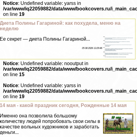
Notice
: Undefined variable: yarss in
/var/www/iq22059882/data/www/bookcovers.ru/i_main_ca
on line
19
Диета Полины Гагариной: как похудела, меню на
неделю
Ее секрет — диета Полины Гагариной...
05 08 2026 13:29:46
Notice
: Undefined variable: nooutput in
/var/www/iq22059882/data/www/bookcovers.ru/i_main_ca
on line
15
Notice
: Undefined variable: yarss in
/var/www/iq22059882/data/www/bookcovers.ru/i_main_ca
on line
19
14 мая - какой праздник сегодня, Рожденные 14 мая
Именно она позволила большому
количеству людей попробовать свои силы в
качестве вольных художников и заработать
деньги...