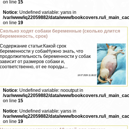
on line
15
Notice
: Undefined variable: yarss in
/var/www/iq22059882/data/www/bookcovers.ru/i_main_ca
on line
19
Сколько ходят собаки беременные (сколько длится
беременность, срок)
Содержание статьи:Какой срок
беременности у собакНужно знать, что
продолжительность беременности у собак
зависит от размеров собаки и,
соответственно, от ее породы...
18 07 2026 11:38:22
Notice
: Undefined variable: nooutput in
/var/www/iq22059882/data/www/bookcovers.ru/i_main_ca
on line
15
Notice
: Undefined variable: yarss in
/var/www/iq22059882/data/www/bookcovers.ru/i_main_ca
on line
19