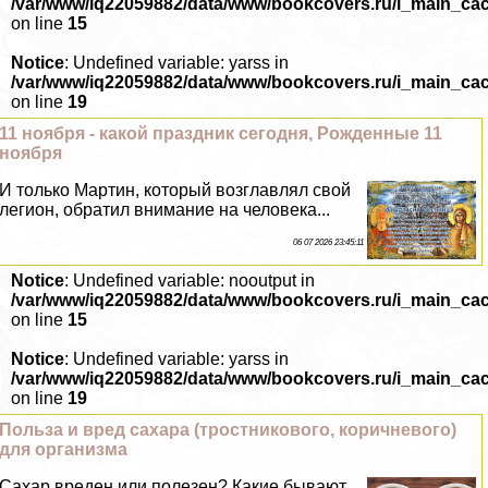
/var/www/iq22059882/data/www/bookcovers.ru/i_main_ca
on line
15
Notice
: Undefined variable: yarss in
/var/www/iq22059882/data/www/bookcovers.ru/i_main_ca
on line
19
11 ноября - какой праздник сегодня, Рожденные 11
ноября
И только Мартин, который возглавлял свой
легион, обратил внимание на человека...
06 07 2026 23:45:11
Notice
: Undefined variable: nooutput in
/var/www/iq22059882/data/www/bookcovers.ru/i_main_ca
on line
15
Notice
: Undefined variable: yarss in
/var/www/iq22059882/data/www/bookcovers.ru/i_main_ca
on line
19
Польза и вред сахара (тростникового, коричневого)
для организма
Сахар вреден или полезен? Какие бывают