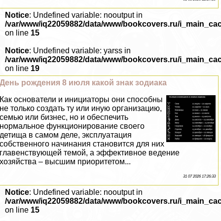
Notice
: Undefined variable: nooutput in
/var/www/iq22059882/data/www/bookcovers.ru/i_main_ca
on line
15
Notice
: Undefined variable: yarss in
/var/www/iq22059882/data/www/bookcovers.ru/i_main_ca
on line
19
День рождения 8 июля какой знак зодиака
Как основатели и инициаторы они способны
не только создать ту или иную организацию,
семью или бизнес, но и обеспечить
нормальное функционирование своего
детища в самом деле, эксплуатация
собственного начинания становится для них
главенствующей темой, а эффективное ведение
хозяйства – высшим приоритетом...
31 07 2026 17:26:33
Notice
: Undefined variable: nooutput in
/var/www/iq22059882/data/www/bookcovers.ru/i_main_ca
on line
15