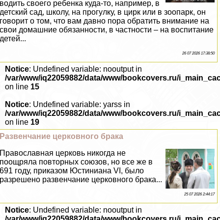
водить своего ребенка куда-то, например, в
детский сад, школу, на прогулку, в цирк или в зоопарк, он
говорит о том, что вам давно пора обратить внимание на
свои домашние обязанности, в частности – на воспитание
детей...
26 07 2026 17:38:50
Notice
: Undefined variable: nooutput in
/var/www/iq22059882/data/www/bookcovers.ru/i_main_ca
on line
15
Notice
: Undefined variable: yarss in
/var/www/iq22059882/data/www/bookcovers.ru/i_main_ca
on line
19
Развенчание церковного бpaка
Православная церковь никогда не
поощряла повторных союзов, но все же в
691 году, приказом Юстиниана VI, было
разрешено развенчание церковного бpaка...
25 07 2026 2:44:17
Notice
: Undefined variable: nooutput in
/var/www/iq22059882/data/www/bookcovers.ru/i_main_ca