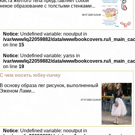
Киста желтого тела представляет собой
некое образование с толстыми стенками...
08 07 2026 9:23:46
Notice
: Undefined variable: nooutput in
/var/www/iq22059882/data/www/bookcovers.ru/i_main_ca
on line
15
Notice
: Undefined variable: yarss in
/var/www/iq22059882/data/www/bookcovers.ru/i_main_ca
on line
19
С чем носить юбку-пачку
В основу образа лег рисунок, выполненный
Эженом Лами...
07 07 2026 12:24:28
Notice
: Undefined variable: nooutput in