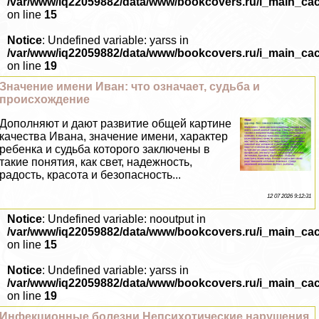
/var/www/iq22059882/data/www/bookcovers.ru/i_main_ca
on line
15
Notice
: Undefined variable: yarss in
/var/www/iq22059882/data/www/bookcovers.ru/i_main_ca
on line
19
Значение имени Иван: что означает, судьба и
происхождение
Дополняют и дают развитие общей картине
качества Ивана, значение имени, хаpaктер
ребенка и судьба которого заключены в
такие понятия, как свет, надежность,
радость, красота и безопасность...
12 07 2026 9:12:31
Notice
: Undefined variable: nooutput in
/var/www/iq22059882/data/www/bookcovers.ru/i_main_ca
on line
15
Notice
: Undefined variable: yarss in
/var/www/iq22059882/data/www/bookcovers.ru/i_main_ca
on line
19
Инфекционные болезни Непсихотические нарушения