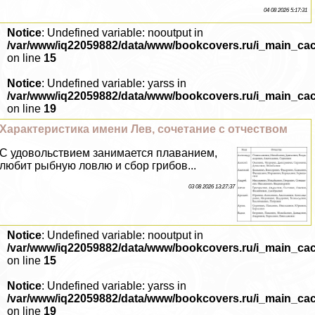
04 08 2026 5:17:31
Notice
: Undefined variable: nooutput in
/var/www/iq22059882/data/www/bookcovers.ru/i_main_ca
on line
15
Notice
: Undefined variable: yarss in
/var/www/iq22059882/data/www/bookcovers.ru/i_main_ca
on line
19
Хаpaктеристика имени Лев, сочетание с отчеством
С удовольствием занимается плаванием,
любит рыбную ловлю и сбор грибов...
03 08 2026 13:27:37
Notice
: Undefined variable: nooutput in
/var/www/iq22059882/data/www/bookcovers.ru/i_main_ca
on line
15
Notice
: Undefined variable: yarss in
/var/www/iq22059882/data/www/bookcovers.ru/i_main_ca
on line
19