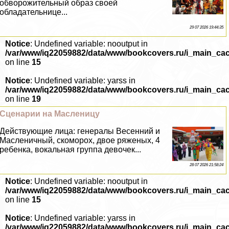
обворожительный образ своей
обладательнице...
29 07 2026 19:44:35
Notice
: Undefined variable: nooutput in
/var/www/iq22059882/data/www/bookcovers.ru/i_main_ca
on line
15
Notice
: Undefined variable: yarss in
/var/www/iq22059882/data/www/bookcovers.ru/i_main_ca
on line
19
Сценарии на Масленицу
Действующие лица: генералы Весенний и
Масленичный, скоморох, двое ряженых, 4
ребенка, вокальная группа девочек...
28 07 2026 21:58:24
Notice
: Undefined variable: nooutput in
/var/www/iq22059882/data/www/bookcovers.ru/i_main_ca
on line
15
Notice
: Undefined variable: yarss in
/var/www/iq22059882/data/www/bookcovers.ru/i_main_ca