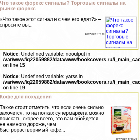
Что такое форекс сигналы? Торговые сигналы на
рынке форекс
«Что такое этот сигнал и с чем его едят?» –
спросите вы...
23 07 2026 3:51:16
Notice
: Undefined variable: nooutput in
/var/www/iq22059882/data/www/bookcovers.ru/i_main_ca
on line
15
Notice
: Undefined variable: yarss in
/var/www/iq22059882/data/www/bookcovers.ru/i_main_ca
on line
19
Кофе для похудения
Также стоит отметить, что если очень сильно
захочется, то на полках супермаркета можно
поискать, скорее всего, это вам обойдется
не намного дороже, чем
быстрорастворимый кофе...
22 07 2026 13:26:49