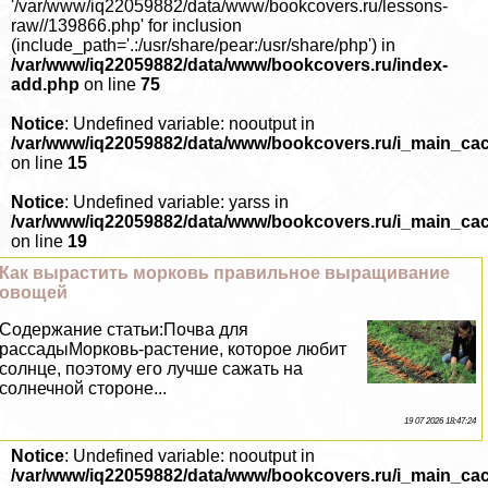
'/var/www/iq22059882/data/www/bookcovers.ru/lessons-
raw//139866.php' for inclusion
(include_path='.:/usr/share/pear:/usr/share/php') in
/var/www/iq22059882/data/www/bookcovers.ru/index-
add.php
on line
75
Notice
: Undefined variable: nooutput in
/var/www/iq22059882/data/www/bookcovers.ru/i_main_ca
on line
15
Notice
: Undefined variable: yarss in
/var/www/iq22059882/data/www/bookcovers.ru/i_main_ca
on line
19
Как вырастить морковь правильное выращивание
овощей
Содержание статьи:Почва для
рассадыМорковь-растение, которое любит
солнце, поэтому его лучше сажать на
солнечной стороне...
19 07 2026 18:47:24
Notice
: Undefined variable: nooutput in
/var/www/iq22059882/data/www/bookcovers.ru/i_main_ca