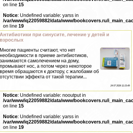
on line
15
Notice
: Undefined variable: yarss in
/var/www/iq22059882/data/www/bookcovers.ru/i_main_ca
on line
19
Антибиотики при синусите, лечение у детей и
взрослых
Многие пациенты считают, что нет
необходимости в приеме антибиотиков,
занимаются самолечением на дому,
промывают нос, а потом через некоторое
время обращаются к доктору, с жалобами об
отсутствии эффекта от такой терапии...
24 07 2026 11:15:49
Notice
: Undefined variable: nooutput in
/var/www/iq22059882/data/www/bookcovers.ru/i_main_ca
on line
15
Notice
: Undefined variable: yarss in
/var/www/iq22059882/data/www/bookcovers.ru/i_main_ca
on line
19