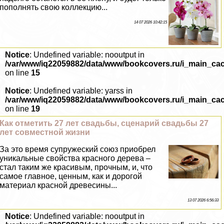
пополнять свою коллекцию...
14 07 2026 10:42:15
Notice
: Undefined variable: nooutput in
/var/www/iq22059882/data/www/bookcovers.ru/i_main_ca
on line
15
Notice
: Undefined variable: yarss in
/var/www/iq22059882/data/www/bookcovers.ru/i_main_ca
on line
19
Как отметить 27 лет свадьбы, сценарий свадьбы 27
лет совместной жизни
За это время супружеский союз приобрел
уникальные свойства красного дерева –
стал таким же красивым, прочным, и, что
самое главное, ценным, как и дорогой
материал красной древесины...
13 07 2026 6:56:33
Notice
: Undefined variable: nooutput in