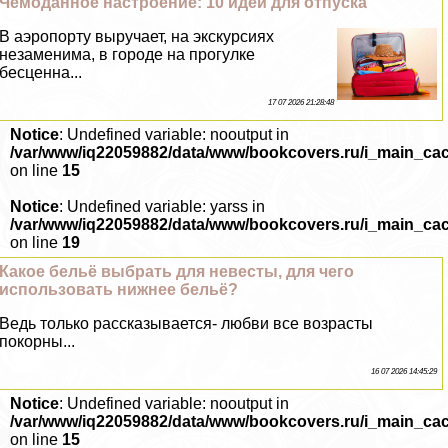
Чемоданное настроение: 10 идей для отпуска
В аэропорту выручает, на экскурсиях
незаменима, в городе на прогулке
бесценна...
17 07 2026 21:28:48
Notice
: Undefined variable: nooutput in
/var/www/iq22059882/data/www/bookcovers.ru/i_main_ca
on line
15
Notice
: Undefined variable: yarss in
/var/www/iq22059882/data/www/bookcovers.ru/i_main_ca
on line
19
Какое бельё выбрать для невесты, для чего
использовать нижнее бельё?
Ведь только рассказывается- любви все возрасты
покорны...
16 07 2026 14:45:29
Notice
: Undefined variable: nooutput in
/var/www/iq22059882/data/www/bookcovers.ru/i_main_ca
on line
15