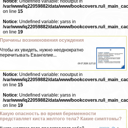
Notice
: Undefined variable: nooutput in
/var/www/iq22059882/data/www/bookcovers.ru/i_main_ca
on line
15
Notice
: Undefined variable: yarss in
/var/www/iq22059882/data/www/bookcovers.ru/i_main_ca
on line
19
Причины возникновения осуждения
Чтобы их увидеть, нужно неоднократно
перечитывать Евангелие...
09 07 2026 3:27:33
Notice
: Undefined variable: nooutput in
/var/www/iq22059882/data/www/bookcovers.ru/i_main_ca
on line
15
Notice
: Undefined variable: yarss in
/var/www/iq22059882/data/www/bookcovers.ru/i_main_ca
on line
19
Какую опасность во время беременности
представляет киста желтого тела? Какие симптомы?