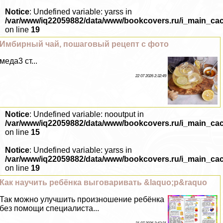
Notice
: Undefined variable: yarss in
/var/www/iq22059882/data/www/bookcovers.ru/i_main_ca
on line
19
Имбирный чай, пошаговый рецепт с фото
меда3 ст...
22 07 2026 2:32:49
Notice
: Undefined variable: nooutput in
/var/www/iq22059882/data/www/bookcovers.ru/i_main_ca
on line
15
Notice
: Undefined variable: yarss in
/var/www/iq22059882/data/www/bookcovers.ru/i_main_ca
on line
19
Как научить ребёнка выговаривать &laquo;р&raquo
Так можно улучшить произношение ребёнка
без помощи специалиста...