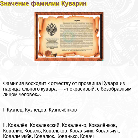
Значение фамилии Куварин
Фамилия восходит к отчеству от прозвища Кувара из
нарицательного кувара — «некрасивый, с безобразным
лицом человек».
I. Кузнец, Кузнецов, Кузнечёнков
II. Ковалёв, Ковалевский, Коваленко, Ковалёнков,
Ковалик, Коваль, Ковальков, Ковальчик, Ковальчук,
Ковальчукбв, Ковалюк, Кованько, Ковач