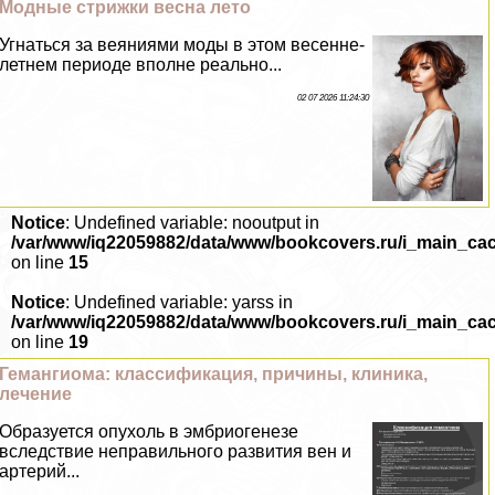
Модные стрижки весна лето
Угнаться за веяниями моды в этом весенне-
летнем периоде вполне реально...
02 07 2026 11:24:30
Notice
: Undefined variable: nooutput in
/var/www/iq22059882/data/www/bookcovers.ru/i_main_ca
on line
15
Notice
: Undefined variable: yarss in
/var/www/iq22059882/data/www/bookcovers.ru/i_main_ca
on line
19
Гемангиома: классификация, причины, клиника,
лечение
Образуется опухоль в эмбриогенезе
вследствие неправильного развития вен и
артерий...