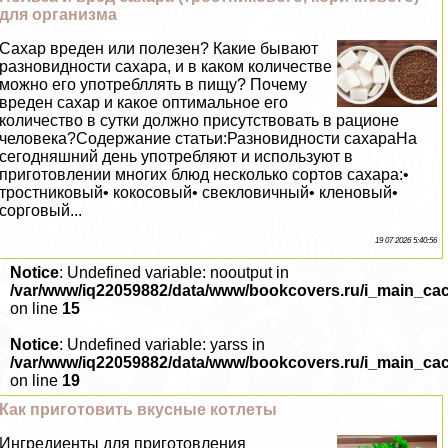
для организма
Сахар вреден или полезен? Какие бывают
разновидности сахара, и в каком количестве
можно его употрeбллять в пищу? Почему
вреден сахар и какое оптимальное его
количество в сутки должно присутствовать в рационе
человека?Содержание статьи:Разновидности сахараНа
сегодняшний день употрeбляют и используют в
приготовлении многих блюд несколько сортов сахара:•
тростниковый• кокосовый• свекловичный• кленовый•
сорговый...
19 07 2026 5:40:56
Notice
: Undefined variable: nooutput in
/var/www/iq22059882/data/www/bookcovers.ru/i_main_ca
on line
15
Notice
: Undefined variable: yarss in
/var/www/iq22059882/data/www/bookcovers.ru/i_main_ca
on line
19
Как приготовить вкусные котлеты
Ингредиенты для приготовления