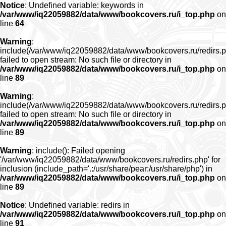
Notice
: Undefined variable: keywords in
/var/www/iq22059882/data/www/bookcovers.ru/i_top.php
on
line
64
Warning
:
include(/var/www/iq22059882/data/www/bookcovers.ru/redirs.p
failed to open stream: No such file or directory in
/var/www/iq22059882/data/www/bookcovers.ru/i_top.php
on
line
89
Warning
:
include(/var/www/iq22059882/data/www/bookcovers.ru/redirs.p
failed to open stream: No such file or directory in
/var/www/iq22059882/data/www/bookcovers.ru/i_top.php
on
line
89
Warning
: include(): Failed opening
'/var/www/iq22059882/data/www/bookcovers.ru/redirs.php' for
inclusion (include_path='.:/usr/share/pear:/usr/share/php') in
/var/www/iq22059882/data/www/bookcovers.ru/i_top.php
on
line
89
Notice
: Undefined variable: redirs in
/var/www/iq22059882/data/www/bookcovers.ru/i_top.php
on
line
91