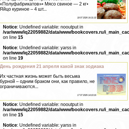
«Полуфабрикатов»• Мясо свиное — 2 кг•
Яйцо куриное – 4 шт...
18 07 2026 16:31:32
Notice
: Undefined variable: nooutput in
/var/www/iq22059882/data/www/bookcovers.ru/i_main_ca
on line
15
Notice
: Undefined variable: yarss in
/var/www/iq22059882/data/www/bookcovers.ru/i_main_ca
on line
19
День рождения 21 апреля какой знак зодиака
Их частная жизнь может быть весьма
бурной – одним бpaком они, как правило, не
ограничиваются...
17 07 2026 14:10:16
Notice
: Undefined variable: nooutput in
/var/www/iq22059882/data/www/bookcovers.ru/i_main_ca
on line
15
Notice
: Undefined variable: yarss in