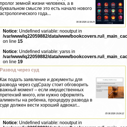
пролог земной жизни человека, а в
буквальном смысле это есть начало нового
астрологического года...
06 08 2026 11:54:25
Notice
: Undefined variable: nooutput in
/var/www/iq22059882/data/www/bookcovers.ru/i_main_ca
on line
15
Notice
: Undefined variable: yarss in
/var/www/iq22059882/data/www/bookcovers.ru/i_main_ca
on line
19
Развод через суд
Как подать заявление и документы для
развода через судСразу стоит обговорить
важный момент – если имущественных
претензий много, или нужно оформлять
алименты на ребенка, процедуру развода в
суде должен вести хороший адвокат...
05 08 2026 19:24:12
Notice
: Undefined variable: nooutput in