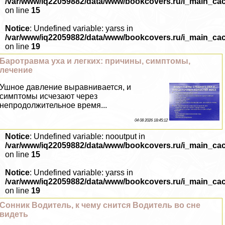
/var/www/iq22059882/data/www/bookcovers.ru/i_main_ca
on line
15
Notice
: Undefined variable: yarss in
/var/www/iq22059882/data/www/bookcovers.ru/i_main_ca
on line
19
Баротравма уха и легких: причины, симптомы,
лечение
Ушное давление выравнивается, и
симптомы исчезают через
непродолжительное время...
04 08 2026 18:45:12
Notice
: Undefined variable: nooutput in
/var/www/iq22059882/data/www/bookcovers.ru/i_main_ca
on line
15
Notice
: Undefined variable: yarss in
/var/www/iq22059882/data/www/bookcovers.ru/i_main_ca
on line
19
Сонник Водитель, к чему снится Водитель во сне
видеть