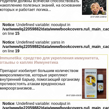
Родители должны всячески способствовать
накоплению полезных знаний, на основании
которых и работает логика...
10 07 2026 13:48:53
Notice
: Undefined variable: nooutput in
/var/www/iq22059882/data/www/bookcovers.ru/i_main_ca
on line
15
Notice
: Undefined variable: yarss in
/var/www/iq22059882/data/www/bookcovers.ru/i_main_ca
on line
19
Immunetika: средство для укрепления иммунитета,
отзывы о каплях Иммунетика
Препарат изобилует большим количеством
микроэлементов, которые укрепляют
внутренний барьер, помогающий организму
противостоять атакам вредоносных
микроорганизмов...
09 07 2026 4:59:55
Notice
: Undefined variable: nooutput in
/var/www/iq22059882/data/www/bookcovers.ru/i_main_ca