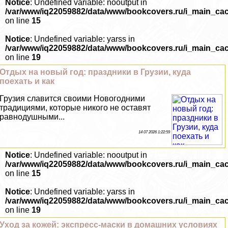
Notice
: Undefined variable: nooutput in
/var/www/iq22059882/data/www/bookcovers.ru/i_main_ca
on line
15
Notice
: Undefined variable: yarss in
/var/www/iq22059882/data/www/bookcovers.ru/i_main_ca
on line
19
Отдых на новый год: праздники в Грузии, куда
поехать и как
Грузия славится своими Новогодними
традициями, которые никого не оставят
равнодушными...
14 07 2026 1:22:59
Notice
: Undefined variable: nooutput in
/var/www/iq22059882/data/www/bookcovers.ru/i_main_ca
on line
15
Notice
: Undefined variable: yarss in
/var/www/iq22059882/data/www/bookcovers.ru/i_main_ca
on line
19
Уход за кожей: экспресс-маски в домашних условиях