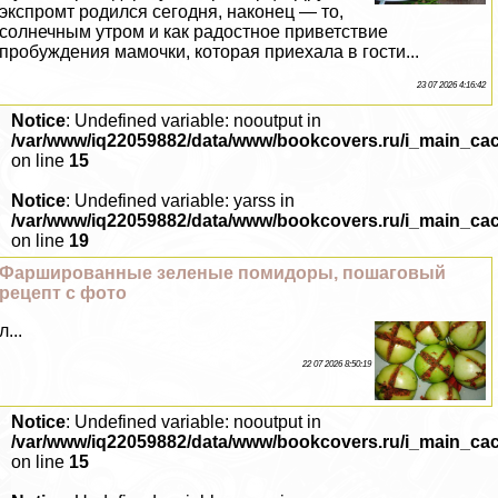
экспромт родился сегодня, наконец — то,
солнечным утром и как радостное приветствие
пробуждения мамочки, которая приехала в гости...
23 07 2026 4:16:42
Notice
: Undefined variable: nooutput in
/var/www/iq22059882/data/www/bookcovers.ru/i_main_ca
on line
15
Notice
: Undefined variable: yarss in
/var/www/iq22059882/data/www/bookcovers.ru/i_main_ca
on line
19
Фаршированные зеленые помидоры, пошаговый
рецепт с фото
л...
22 07 2026 8:50:19
Notice
: Undefined variable: nooutput in
/var/www/iq22059882/data/www/bookcovers.ru/i_main_ca
on line
15