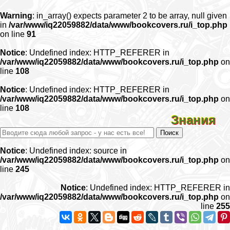
Warning
: in_array() expects parameter 2 to be array, null given
in
/var/www/iq22059882/data/www/bookcovers.ru/i_top.php
on line
91
Notice
: Undefined index: HTTP_REFERER in
/var/www/iq22059882/data/www/bookcovers.ru/i_top.php
on
line
108
Notice
: Undefined index: HTTP_REFERER in
/var/www/iq22059882/data/www/bookcovers.ru/i_top.php
on
line
108
Знания
Notice
: Undefined index: source in
/var/www/iq22059882/data/www/bookcovers.ru/i_top.php
on
line
245
Notice
: Undefined index: HTTP_REFERER in
/var/www/iq22059882/data/www/bookcovers.ru/i_top.php
on
line
255