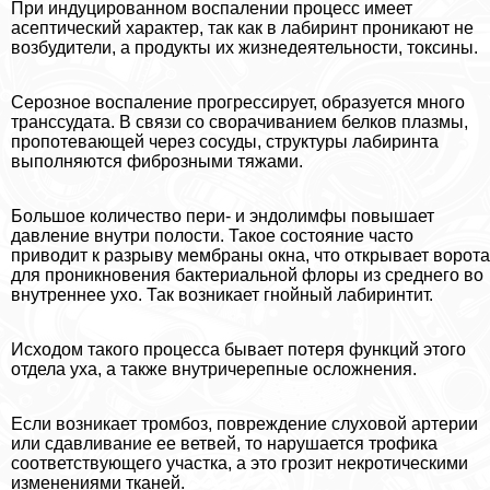
При индуцированном воспалении процесс имеет
асептический хаpaктер, так как в лабиринт проникают не
возбудители, а продукты их жизнедеятельности, токсины.
Серозное воспаление прогрессирует, образуется много
трaнcсудата. В связи со сворачиванием белков плазмы,
пропотевающей через сосуды, структуры лабиринта
выполняются фиброзными тяжами.
Большое количество пери- и эндолимфы повышает
давление внутри полости. Такое состояние часто
приводит к разрыву мембраны окна, что открывает ворота
для проникновения бактериальной флоры из среднего во
внутреннее ухо. Так возникает гнойный лабиринтит.
Исходом такого процесса бывает потеря функций этого
отдела уха, а также внутричерепные осложнения.
Если возникает тромбоз, повреждение слуховой артерии
или сдавливание ее ветвей, то нарушается трофика
соответствующего участка, а это грозит некротическими
изменениями тканей.