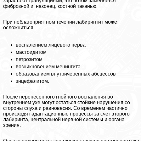
зарастают грануляциями, что потом заменяется
фиброзной и, наконец, костной таканью.
При нeблагоприятном течении лабиринтит может
осложниться:
воспалением лицевого нерва
мастоидитом
петрозитом
возникновением менингита
образованием внутричерепных абсцессов
энцефалитом.
После перенесенного гнойного воспаления во
внутреннем ухе могут остаться стойкие нарушения со
стороны слуха и равновесия. Со временем частично
происходят адаптационные процессы за счет второго
лабиринта, центральной нервной системы и органа
зрения.
Однако полное восстановление структур внутреннего уха,