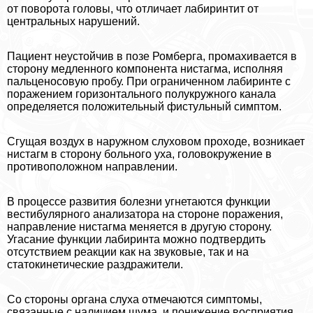
от поворота головы, что отличает лабиринтит от
центральных нарушений.
Пациент неустойчив в позе Ромберга, промахивается в
сторону медленного компонента нистагма, исполняя
пальценосовую пробу. При ограниченном лабиринте с
поражением горизонтального полукружного канала
определяется положительный фистульный симптом.
Сгущая воздух в наружном слуховом проходе, возникает
нистагм в сторону больного уха, головокружение в
противоположном направлении.
В процессе развития болезни угнетаются функции
вестибулярного анализатора на стороне поражения,
направление нистагма меняется в другую сторону.
Угасание функции лабиринта можно подтвердить
отсутствием реакции как на звуковые, так и на
статокинетические раздражители.
Со стороны органа слуха отмечаются симптомы,
связанные с наличием шума, и понижение восприятия