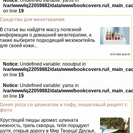
Notice
: Undefined variable: yarss in
/var/www/iq22059882/data/www/bookcovers.ru/i_main_ca
on line
19
Средства для мезотерапия
В статье вы найдёте массу полезной
информации о домашней мезотерапии, а
также выберете подходящий мезококтейль
для своей кожи...
24 07 2026 18:42:35
Notice
: Undefined variable: nooutput in
/var/www/iq22059882/data/www/bookcovers.ru/i_main_ca
on line
15
Notice
: Undefined variable: yarss in
/var/www/iq22059882/data/www/bookcovers.ru/i_main_ca
on line
19
Green pizza со шпинатом и тофу, пошаговый рецепт с
фото
Хрустящей пиццы аромат, шпината
нежность, трель скворца, тебя порадуют
шутя, открыв дорогу в Мир Творца! Друзья,