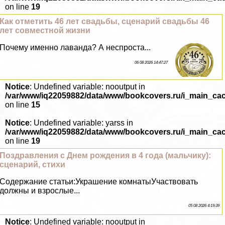
on line
19
Как отметить 46 лет свадьбы, сценарий свадьбы 46
лет совместной жизни
Почему именно лаванда? А неспроста...
06 08 2026 14:47:27
Notice
: Undefined variable: nooutput in
/var/www/iq22059882/data/www/bookcovers.ru/i_main_ca
on line
15
Notice
: Undefined variable: yarss in
/var/www/iq22059882/data/www/bookcovers.ru/i_main_ca
on line
19
Поздравления с Днем рождения в 4 года (мальчику):
сценарий, стихи
Содержание статьи:Украшение комнатыУчаствовать
должны и взрослые...
05 08 2026 4:19:39
Notice
: Undefined variable: nooutput in