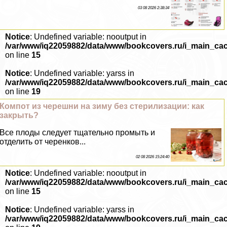
03 08 2026 2:38:34
Notice
: Undefined variable: nooutput in
/var/www/iq22059882/data/www/bookcovers.ru/i_main_ca
on line
15
Notice
: Undefined variable: yarss in
/var/www/iq22059882/data/www/bookcovers.ru/i_main_ca
on line
19
Компот из черешни на зиму без стерилизации: как
закрыть?
Все плоды следует тщательно промыть и
отделить от черенков...
02 08 2026 15:24:40
Notice
: Undefined variable: nooutput in
/var/www/iq22059882/data/www/bookcovers.ru/i_main_ca
on line
15
Notice
: Undefined variable: yarss in
/var/www/iq22059882/data/www/bookcovers.ru/i_main_ca