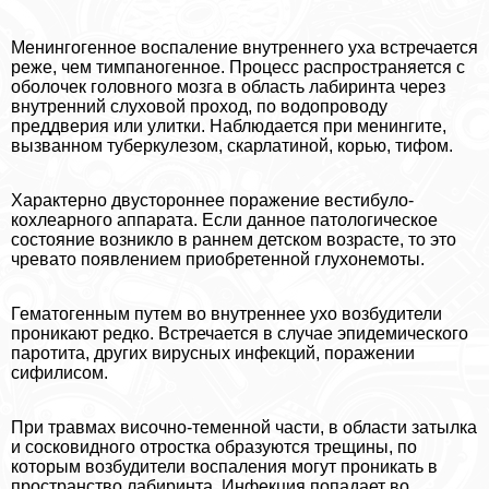
Менингогенное воспаление внутреннего уха встречается
реже, чем тимпаногенное. Процесс распространяется с
оболочек головного мозга в область лабиринта через
внутренний слуховой проход, по водопроводу
преддверия или улитки. Наблюдается при менингите,
вызванном туберкулезом, скарлатиной, корью, тифом.
Хаpaктерно двустороннее поражение вестибуло-
кохлеарного аппарата. Если данное патологическое
состояние возникло в раннем детском возрасте, то это
чревато появлением приобретенной глухонемоты.
Гематогенным путем во внутреннее ухо возбудители
проникают редко. Встречается в случае эпидемического
паротита, других вирусных инфекций, поражении
сифилисом.
При травмах височно-теменной части, в области затылка
и сосковидного отростка образуются трещины, по
которым возбудители воспаления могут проникать в
прострaнcтво лабиринта. Инфекция попадает во