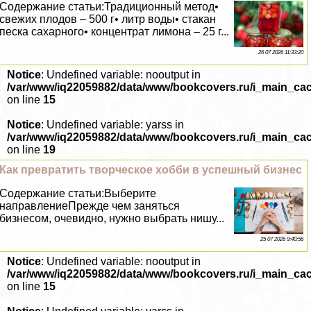
Содержание статьи:Традиционный метод•
свежих плодов – 500 г• литр воды• стакан
песка сахарного• концентрат лимона – 25 г...
26 07 2026 11:33:20
Notice
: Undefined variable: nooutput in
/var/www/iq22059882/data/www/bookcovers.ru/i_main_ca
on line
15
Notice
: Undefined variable: yarss in
/var/www/iq22059882/data/www/bookcovers.ru/i_main_ca
on line
19
Как превратить творческое хобби в успешный бизнес
Содержание статьи:Выберите
направлениеПрежде чем заняться
бизнесом, очевидно, нужно выбрать нишу...
25 07 2026 9:40:56
Notice
: Undefined variable: nooutput in
/var/www/iq22059882/data/www/bookcovers.ru/i_main_ca
on line
15