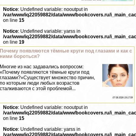
Notice
: Undefined variable: nooutput in
/var/www/iq22059882/data/www/bookcovers.ru/i_main_ca
on line
15
Notice
: Undefined variable: yarss in
/var/www/iq22059882/data/www/bookcovers.ru/i_main_ca
on line
19
Почему появляются тёмные круги под глазами и как с
ними бороться?
Многие из нас задавались вопросом:
«Почему появляются тёмные круги под
глазами?»Существует множество причин,
по которым люди любых возрастов
сталкиваются с этой проблемой...
07 08 2026 19:17:59
Notice
: Undefined variable: nooutput in
/var/www/iq22059882/data/www/bookcovers.ru/i_main_ca
on line
15
Notice
: Undefined variable: yarss in
/var/www/iq22059882/data/www/bookcovers.ru/i_main_ca