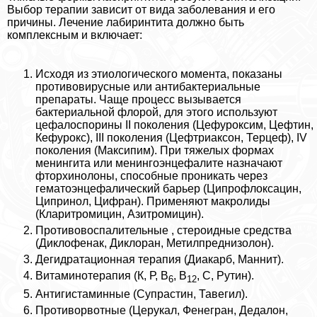
Выбор терапии зависит от вида заболевания и его
причины. Лечение лабиринтита должно быть
комплексным и включает:
Исходя из этиологического момента, показаны
противовирусные или антибактериальные
препараты. Чаще процесс вызывается
бактериальной флорой, для этого используют
цефалоспорины II поколения (Цефуроксим, Цефтин,
Кефурокс), III поколения (Цефтриаксон, Терцеф), IV
поколения (Максипим). При тяжелых формах
менингита или менингоэнцефалите назначают
фторхинолоны, способные проникать через
гематоэнцефалический барьер (Ципрофлоксацин,
Ципринол, Цифран). Применяют макролиды
(Кларитромицин, Азитромицин).
Противовоспалительные , стероидные средства
(Диклофенак, Диклоран, Метилпреднизолон).
Дегидратационная терапия (Диакарб, Маннит).
Витаминотерапия (К, Р, В
, В
, С, Рутин).
6
12
Антигистаминные (Супрастин, Тавегил).
Противорвотные (Церукал, Фенегран, Дедалон,