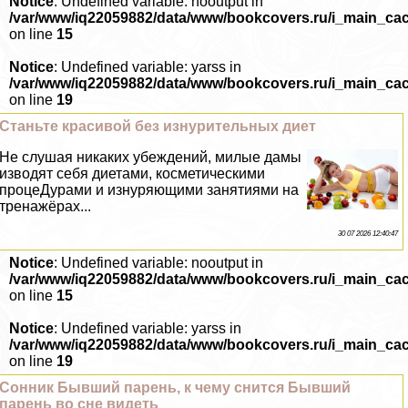
Notice
: Undefined variable: nooutput in
/var/www/iq22059882/data/www/bookcovers.ru/i_main_ca
on line
15
Notice
: Undefined variable: yarss in
/var/www/iq22059882/data/www/bookcovers.ru/i_main_ca
on line
19
Станьте красивой без изнурительных диет
Не слушая никаких убеждений, милые дамы
изводят себя диетами, косметическими
процеДypaми и изнуряющими занятиями на
тренажёрах...
30 07 2026 12:40:47
Notice
: Undefined variable: nooutput in
/var/www/iq22059882/data/www/bookcovers.ru/i_main_ca
on line
15
Notice
: Undefined variable: yarss in
/var/www/iq22059882/data/www/bookcovers.ru/i_main_ca
on line
19
Сонник Бывший парень, к чему снится Бывший
парень во сне видеть