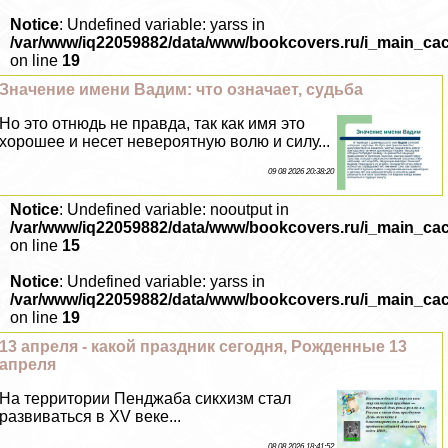
Notice
: Undefined variable: yarss in
/var/www/iq22059882/data/www/bookcovers.ru/i_main_ca
on line
19
Значение имени Вадим: что означает, судьба
Но это отнюдь не правда, так как имя это
хорошее и несет невероятную волю и силу...
09 08 2026 20:38:20
Notice
: Undefined variable: nooutput in
/var/www/iq22059882/data/www/bookcovers.ru/i_main_ca
on line
15
Notice
: Undefined variable: yarss in
/var/www/iq22059882/data/www/bookcovers.ru/i_main_ca
on line
19
13 апреля - какой праздник сегодня, Рожденные 13
апреля
На территории Пенджаба сикхизм стал
развиваться в XV веке...
08 08 2026 18:41:52