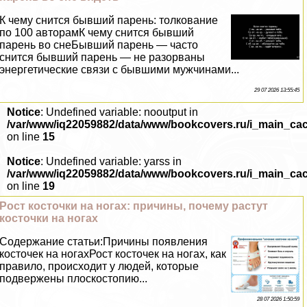
К чему снится бывший парень: толкование
по 100 авторамК чему снится бывший
парень во снеБывший парень — часто
снится бывший парень — не разорваны
энергетические связи с бывшими мужчинами...
29 07 2026 13:55:45
Notice
: Undefined variable: nooutput in
/var/www/iq22059882/data/www/bookcovers.ru/i_main_ca
on line
15
Notice
: Undefined variable: yarss in
/var/www/iq22059882/data/www/bookcovers.ru/i_main_ca
on line
19
Рост косточки на ногах: причины, почему растут
косточки на ногах
Содержание статьи:Причины появления
косточек на ногахРост косточек на ногах, как
правило, происходит у людей, которые
подвержены плоскостопию...
28 07 2026 1:50:59