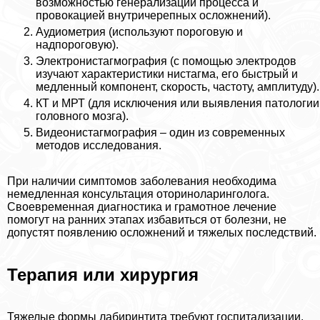
возможностью генерализации процесса и
провокацией внутричерепных осложнений).
Аудиометрия (используют пороговую и
надпороговую).
Электронистагмография (с помощью электродов
изучают хаpaктеристики нистагма, его быстрый и
медленный компонент, скорость, частоту, амплитуду).
КТ и МРТ (для исключения или выявления патологии
головного мозга).
Видеонистагмография – один из современных
методов исследования.
При наличии симптомов заболевания необходима
немедленная консультация оториноларинголога.
Своевременная диагностика и грамотное лечение
помогут на ранних этапах избавиться от болезни, не
допустят появлению осложнений и тяжелых последствий.
Терапия или хирургия
Тяжелые формы лабиринтита требуют госпитализации.