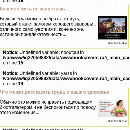
on line
19
Красиво жить не запретишь…
Ведь всегда можно выбрать тот путь,
который станет залогом хорошего здоровья,
отличного самочувствия и, конечно же,
истинной привлекательности...
01 08 2026 13:34:53
Notice
: Undefined variable: nooutput in
/var/www/iq22059882/data/www/bookcovers.ru/i_main_ca
on line
15
Notice
: Undefined variable: yarss in
/var/www/iq22059882/data/www/bookcovers.ru/i_main_ca
on line
19
Что может рассказать гpyдь о вашем здоровье
Обычно это можно исправить подходящим
бюcтгальтером и не беспокоиться по поводу
этого изменения...
31 07 2026 14:20:56