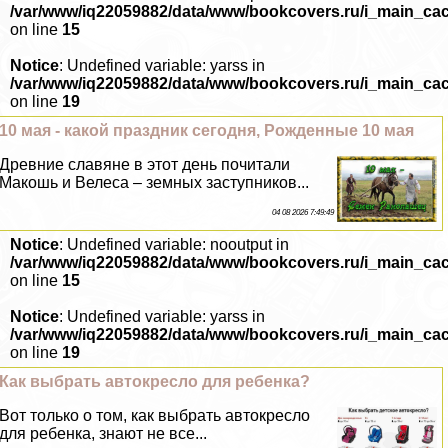
/var/www/iq22059882/data/www/bookcovers.ru/i_main_ca
on line
15
Notice
: Undefined variable: yarss in
/var/www/iq22059882/data/www/bookcovers.ru/i_main_ca
on line
19
10 мая - какой праздник сегодня, Рожденные 10 мая
Древние славяне в этот день почитали
Макошь и Велеса – земных заступников...
04 08 2026 7:49:49
Notice
: Undefined variable: nooutput in
/var/www/iq22059882/data/www/bookcovers.ru/i_main_ca
on line
15
Notice
: Undefined variable: yarss in
/var/www/iq22059882/data/www/bookcovers.ru/i_main_ca
on line
19
Как выбрать автокресло для ребенка?
Вот только о том, как выбрать автокресло
для ребенка, знают не все...