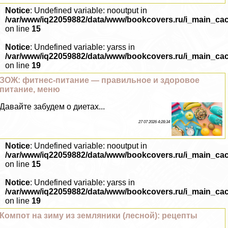
Notice
: Undefined variable: nooutput in
/var/www/iq22059882/data/www/bookcovers.ru/i_main_ca
on line
15
Notice
: Undefined variable: yarss in
/var/www/iq22059882/data/www/bookcovers.ru/i_main_ca
on line
19
ЗОЖ: фитнес-питание — правильное и здоровое
питание, меню
Давайте забудем о диетах...
27 07 2026 4:28:34
Notice
: Undefined variable: nooutput in
/var/www/iq22059882/data/www/bookcovers.ru/i_main_ca
on line
15
Notice
: Undefined variable: yarss in
/var/www/iq22059882/data/www/bookcovers.ru/i_main_ca
on line
19
Компот на зиму из земляники (лесной): рецепты