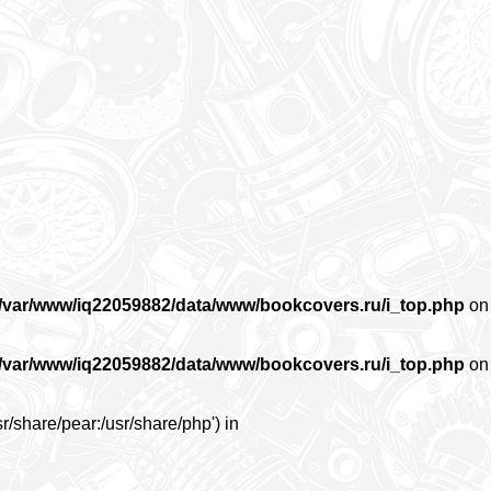
/var/www/iq22059882/data/www/bookcovers.ru/i_top.php
on
/var/www/iq22059882/data/www/bookcovers.ru/i_top.php
on
r/share/pear:/usr/share/php') in