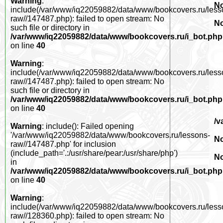
Warning
:
No
include(/var/www/iq22059882/data/www/bookcovers.ru/less
raw//147487.php): failed to open stream: No
No
such file or directory in
/var/www/iq22059882/data/www/bookcovers.ru/i_bot.php
on line
40
Warning
:
include(/var/www/iq22059882/data/www/bookcovers.ru/less
raw//147487.php): failed to open stream: No
such file or directory in
/var/www/iq22059882/data/www/bookcovers.ru/i_bot.php
on line
40
/v
Warning
: include(): Failed opening
'/var/www/iq22059882/data/www/bookcovers.ru/lessons-
No
raw//147487.php' for inclusion
(include_path='.:/usr/share/pear:/usr/share/php')
No
in
/var/www/iq22059882/data/www/bookcovers.ru/i_bot.php
on line
40
Warning
:
include(/var/www/iq22059882/data/www/bookcovers.ru/less
raw//128360.php): failed to open stream: No