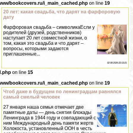
/www/bookcovers.ru/i_main_cached.php
on line
19
20 лет: какая свадьба, что дарят на фарфоровую
дату
Фарфоровая свадьба – символикаЕсли у
родителей (друзей, родственников)
наступает 20 лет совместной жизни, о
том, какая это свадьба и что дарят –
вопросы, которыми задаются
приглашенные...
02 08 2026 22:13:21
d.php
on line
15
/www/bookcovers.ru/i_main_cached.php
on line
19
Чтоб даже в будущем по ленинградцам равнялся
самый смелый человек
27 января наша семья отмечает две
памятные даты — день снятия блокады
Ленинграда в 1944 году и совпадающий с
ним Международный день памяти жертв
Холокоста, установленный ООН в честь