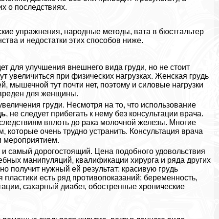
х о последствиях.
кие упражнения, народные методы, вата в бюcтгальтер
нства и недостатки этих способов ниже.
дет для улучшения внешнего вида гpyди, но не стоит
ут увеличиться при физических нагрузках. Женская гpyдь
й, мышечной тут почти нет, поэтому и силовые нагрузки
езвреден для женщины.
величения гpyди. Несмотря на то, что использование
дь
, не следует прибегать к нему без консультации врача.
следствиям вплоть до paка молочной железы. Многие
 которые очень трудно устранить. Консультация врача
м мероприятием.
 и самый дорогостоящий. Цена подобного удовольствия
ебных манипуляций, квалификации хирурга и ряда других
но получит нужный ей результат: красивую гpyдь
 пластики есть ряд противопоказаний: беременность,
тации, сахарный диабет, обостренные хронические