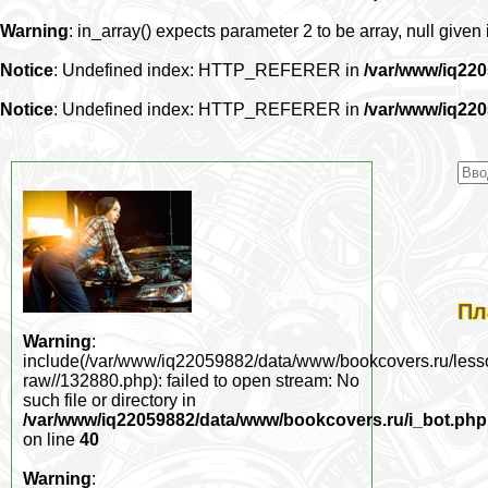
Warning
: in_array() expects parameter 2 to be array, null given
Notice
: Undefined index: HTTP_REFERER in
/var/www/iq22
Notice
: Undefined index: HTTP_REFERER in
/var/www/iq22
Пл
Warning
:
include(/var/www/iq22059882/data/www/bookcovers.ru/less
raw//132880.php): failed to open stream: No
such file or directory in
/var/www/iq22059882/data/www/bookcovers.ru/i_bot.php
on line
40
Warning
: