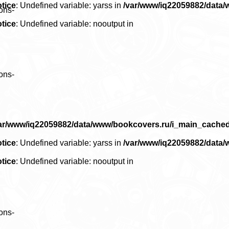
tice
: Undefined variable: yarss in
/var/www/iq22059882/data
ons-
tice
: Undefined variable: nooutput in
ons-
ar/www/iq22059882/data/www/bookcovers.ru/i_main_cache
tice
: Undefined variable: yarss in
/var/www/iq22059882/data
tice
: Undefined variable: nooutput in
ons-