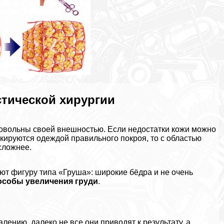
стической хирургии
овольны своей внешностью. Если недостатки кожи можно
кируются одеждой правильного покроя, то с областью
сложнее.
т фигуру типа «Груша»: широкие бёдра и не очень
особы увеличения гpyди
.
лению, далеко не все они приводят к результату, а