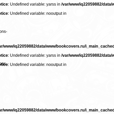
tice
: Undefined variable: yarss in
/var/www/iq22059882/data
tice
: Undefined variable: nooutput in
ons-
ar/www/iq22059882/data/www/bookcovers.ru/i_main_cache
tice
: Undefined variable: yarss in
/var/www/iq22059882/data
ons-
tice
: Undefined variable: nooutput in
ar/www/iq22059882/data/www/bookcovers.ru/i_main_cache