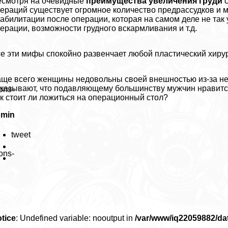
смотря на очевидные
преимущества увеличения гpyди
с
ераций существует огромное количество предрассудков и 
абилитации после операции, которая на самом деле не так 
ерации, возможности грудного вскармливания и т.д.
е эти мифы спокойно развенчает любой пластический хирур
ще всего женщины недовольны своей внешностью из-за не
казывают, что подавляющему большинству мужчин нравится 
ons-
к стоит ли ложиться на операционный стол?
dmin
tweet
ons-
tice
: Undefined variable: nooutput in
/var/www/iq22059882/d