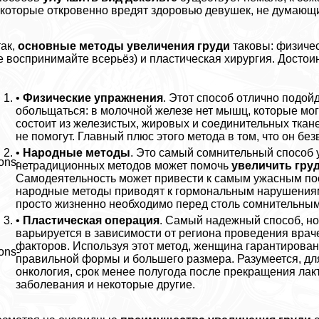
которые откровенно вредят здоровью дeвyшек, не думающи
ак,
основные методы увеличения гpyди
таковы: физичес
е воспринимайте всерьёз) и пластическая хирургия. Достои
•
Физические упражнения
. Этот способ отлично подой
обольщаться: в молочной железе нет мышц, которые мог
состоит из железистых, жировых и соединительных ткане
не помогут. Главный плюс этого метода в том, что он б
•
Народные методы
. Это самый сомнительный способ у
ons-
нетрадиционных методов может помочь
увеличить гpy
Самодеятельность может привести к самым ужасным по
народные методы приводят к гормональным нарушениям,
просто жизненно необходимо перед столь сомнительны
•
Пластическая операция
. Самый надежный способ, но
варьируется в зависимости от региона проведения врач
факторов. Используя этот метод, женщина гарантирован
ons-
правильной формы и большего размера. Разумеется, для
oнкoлoгия, срок менее полугода после прекращения лак
заболевания и некоторые другие.