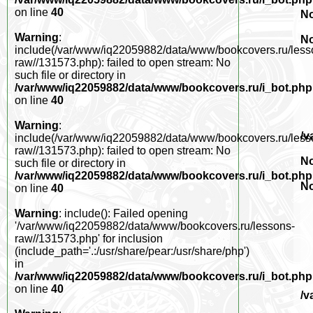
on line
40
No
Warning
:
No
include(/var/www/iq22059882/data/www/bookcovers.ru/less
raw//131573.php): failed to open stream: No
such file or directory in
/var/www/iq22059882/data/www/bookcovers.ru/i_bot.php
on line
40
Warning
:
/v
include(/var/www/iq22059882/data/www/bookcovers.ru/less
raw//131573.php): failed to open stream: No
No
such file or directory in
/var/www/iq22059882/data/www/bookcovers.ru/i_bot.php
No
on line
40
Warning
: include(): Failed opening
'/var/www/iq22059882/data/www/bookcovers.ru/lessons-
raw//131573.php' for inclusion
(include_path='.:/usr/share/pear:/usr/share/php')
in
/var/www/iq22059882/data/www/bookcovers.ru/i_bot.php
on line
40
/v