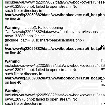
include(/var/www/iq22059882/data/www/bookcovers.ru/less
raw//132880.php): failed to open stream: No
such file or directory in
/var/www/iq22059882/data/www/bookcovers.ru/i_bot.php
on line
40
Warning
: include(): Failed opening
'/var/www/iq22059882/data/www/bookcovers.ru/lessons-
raw//132880.php' for inclusion
(include_path='.:/usr/share/pear:/usr/share/php')
in
К
/var/www/iq22059882/data/www/bookcovers.ru/i_bot.php
on line
40
По
Warning
:
ск
include(/var/www/iq22059882/data/www/bookcovers.ru/less
де
raw//128976.php): failed to open stream: No
such file or directory in
/var/www/iq22059882/data/www/bookcovers.ru/i_bot.php
Со
on line
40
пы
Warning
:
include(/var/www/iq22059882/data/www/bookcovers.ru/less
raw//128976.php): failed to open stream: No
such file or directory in
С