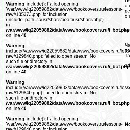
Не
Warning
: include(): Failed opening
оп
'/var/www/iq22059882/data/www/bookcovers.ru/lessons-
ре
raw//135373.php' for inclusion
оп
(include_path='.:/usr/share/pear:/usr/share/php')
in
/var/www/iq22059882/data/www/bookcovers.ru/i_bot.php
Вс
on line
40
Ча
Warning
:
по
include(/var/www/iq22059882/data/www/bookcovers.ru/less
Та
raw//129840.php): failed to open stream: No
such file or directory in
a
/var/www/iq22059882/data/www/bookcovers.ru/i_bot.php
on line
40
Warning
:
include(/var/www/iq22059882/data/www/bookcovers.ru/less
raw//129840.php): failed to open stream: No
such file or directory in
/var/www/iq22059882/data/www/bookcovers.ru/i_bot.php
on line
40
Warning
: include(): Failed opening
'/var/www/iq22059882/data/www/bookcovers.ru/lessons-
No
raw//129840.php' for inclusion