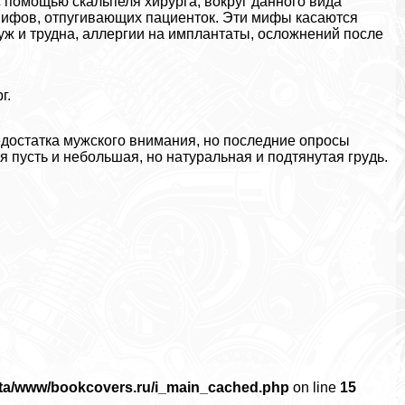
 помощью скальпеля хирурга, вокруг данного вида
мифов, отпугивающих пациенток. Эти мифы касаются
уж и трудна, аллергии на имплантаты, осложнений после
г.
достатка мужского внимания, но последние опросы
пусть и небольшая, но натуральная и подтянутая гpyдь.
ata/www/bookcovers.ru/i_main_cached.php
on line
15