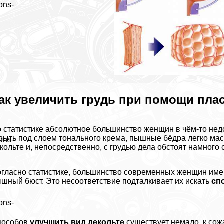
ons-
ак увеличить гpyдь при помощи пла
 статистике абсолютное большинство женщин в чём-то нед
рыть под слоем тонального крема, пышные бёдра легко мас
ons-
кольте и, непосредственно, с гpyдью дела обстоят намного 
гласно статистике, большинство современных женщин имею
шный бюcт. Это несоответствие подталкивает их искать
сп
ons-
пособов
улучшить вид декольте
существует немало, к сожа