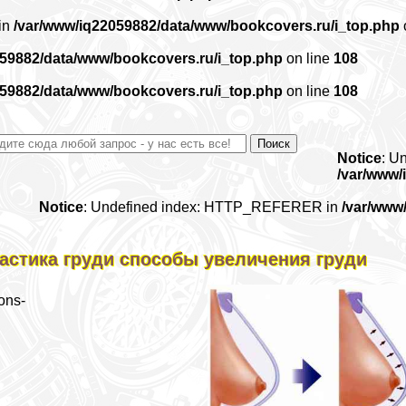
 in
/var/www/iq22059882/data/www/bookcovers.ru/i_top.php
059882/data/www/bookcovers.ru/i_top.php
on line
108
059882/data/www/bookcovers.ru/i_top.php
on line
108
Notice
: U
/var/www/
Notice
: Undefined index: HTTP_REFERER in
/var/www
астика гpyди способы увеличения гpyди
ons-