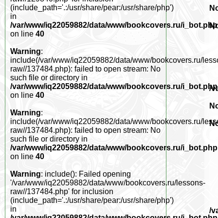
(include_path='.:/usr/share/pear:/usr/share/php')
No
in
/var/www/iq22059882/data/www/bookcovers.ru/i_bot.php
No
on line
40
Warning
:
include(/var/www/iq22059882/data/www/bookcovers.ru/less
raw//137484.php): failed to open stream: No
such file or directory in
/var/www/iq22059882/data/www/bookcovers.ru/i_bot.php
/v
on line
40
No
Warning
:
include(/var/www/iq22059882/data/www/bookcovers.ru/less
No
raw//137484.php): failed to open stream: No
such file or directory in
/var/www/iq22059882/data/www/bookcovers.ru/i_bot.php
on line
40
Warning
: include(): Failed opening
'/var/www/iq22059882/data/www/bookcovers.ru/lessons-
raw//137484.php' for inclusion
(include_path='.:/usr/share/pear:/usr/share/php')
in
/v
/var/www/iq22059882/data/www/bookcovers.ru/i_bot.php