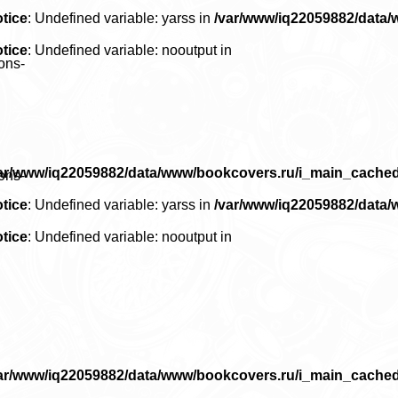
tice
: Undefined variable: yarss in
/var/www/iq22059882/data
tice
: Undefined variable: nooutput in
ons-
ar/www/iq22059882/data/www/bookcovers.ru/i_main_cache
ons-
tice
: Undefined variable: yarss in
/var/www/iq22059882/data
tice
: Undefined variable: nooutput in
ar/www/iq22059882/data/www/bookcovers.ru/i_main_cache