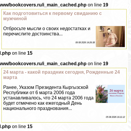
/www/bookcovers.ru/i_main_cached.php
on line
19
Как подготовиться к первому свиданию с
мужчиной
Отбросьте мысли о своих недостатках и
перечислите достоинства...
06 08 2026 14:26:38
d.php
on line
15
/www/bookcovers.ru/i_main_cached.php
on line
19
24 марта - какой праздник сегодня, Рожденные 24
марта
Ранее, Указом Президента Кыргызской
Республики от 6 марта 2006 года
устанавливалось, что 24 марта 2006 года
будет отмечено как ежегодный День
национального празднования...
05 08 2026 16:11:12
d.php
on line
15