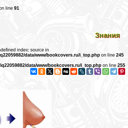
on line
91
Знания
ndefined index: source in
iq22059882/data/www/bookcovers.ru/i_top.php
on line
245
/iq22059882/data/www/bookcovers.ru/i_top.php
on line
255