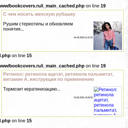
/www/bookcovers.ru/i_main_cached.php
on line
19
С чем носить женскую рубашку
Рушим стереотипы и обновляем
понятия...
04 08 2026 21:41:50
d.php
on line
15
/www/bookcovers.ru/i_main_cached.php
on line
19
Ретинол: ретинола ацетат, ретинола пальмитат,
витамин А, инструкция по применению
Тормозит кератинизацию...
03 08 2026 19:28:56
d.php
on line
15