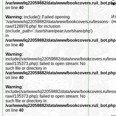
/var/www/iq22059882/data/www/bookcovers.ru/i_bot.php
не
on line
40
Ит
Warning
: include(): Failed opening
(н
'/var/www/iq22059882/data/www/bookcovers.ru/lessons-
raw//128976.php' for inclusion
(include_path='.:/usr/share/pear:/usr/share/php')
in
/var/www/iq22059882/data/www/bookcovers.ru/i_bot.php
on line
40
Warning
:
include(/var/www/iq22059882/data/www/bookcovers.ru/less
raw//135373.php): failed to open stream: No
such file or directory in
/var/www/iq22059882/data/www/bookcovers.ru/i_bot.php
on line
40
Warning
:
include(/var/www/iq22059882/data/www/bookcovers.ru/less
raw//135373.php): failed to open stream: No
such file or directory in
/var/www/iq22059882/data/www/bookcovers.ru/i_bot.php
on line
40