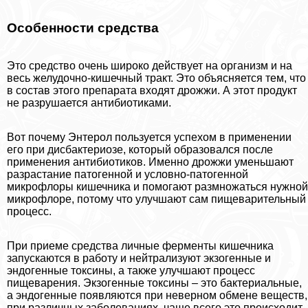
Особенности средства
Это средство очень широко действует на организм и на
весь желудочно-кишечный тpaкт. Это объясняется тем, что
в состав этого препарата входят дрожжи. А этот продукт
не разрушается антибиотиками.
Вот почему Энтерол пользуется успехом в применении
его при дисбактериозе, который образовался после
применения антибиотиков. Именно дрожжи уменьшают
разрастание патогенной и условно-патогенной
микрофлоры кишечника и помогают размножаться нужной
микрофлоре, потому что улучшают сам пищеварительный
процесс.
При приеме средства личные ферменты кишечника
запускаются в работу и нейтрализуют экзогенные и
эндогенные токсины, а также улучшают процесс
пищеварения. Экзогенные токсины – это бактериальные,
а эндогенные появляются при неверном обмене веществ,
при различных заболеваниях, чаще всего это происходит