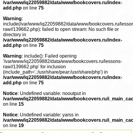
/var/www/iq22059882/data/www/bookcovers.ru/index-
add.php
on line
75
Warning
:
include(/var/www/iq22059882/data/www/bookcovers.ru/lesso
raw//139662.php): failed to open stream: No such file or
directory in
/var/www/iq22059882/data/www/bookcovers.ru/index-
add.php
on line
75
Warning
: include(): Failed opening
'/var/www/iq22059882/data/www/bookcovers.ru/lessons-
raw//139662.php' for inclusion
(include_path='.:/usr/share/pear:/usr/share/php') in
/var/www/iq22059882/data/www/bookcovers.ru/index-
add.php
on line
75
Notice
: Undefined variable: nooutput in
/var/www/iq22059882/data/www/bookcovers.ru/i_main_ca
on line
15
Notice
: Undefined variable: yarss in
/var/www/iq22059882/data/www/bookcovers.ru/i_main_ca
on line
19