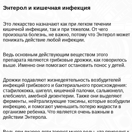
Энтерол и кишечная инфекция
Это лекарство назначают как при легком течении
кишечной инфекции, так и при тяжелом. От чего
произошла болезнь, не важно, потому что Энтерол может
понижать действие любой инфекции.
Ведь основным действующим веществом этого
препарата являются грибковые дрожжи, как говорилось
выше. Именно они помогают остановить понос у детей.
Дрожжи подавляют жизнедеятельность возбудителей
инфекций грибкового и бактериального происхождения:
стафилококка, шигелл, кишечной палочки, сальмонелл,
клебсиелл, амебной дизентерии. Также они выделяют
ферменты, нейтрализующие токсины, которые возбудили
инфекцию, и помогают уменьшить потерю жидкости в
организме ребенка. Что является очень важным в
действии Энтерола.
Ведь при диарее дети теряют много воды, что приводит к