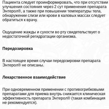
Пациента следует проинформировать, что при отсутствии
улучшения состояния через 2 сут применения препарата
Энтерол®, а также при повышении температуры тела,
обнаружении слизи или крови в каловых массах следует
обратиться к врачу.
Ощущение жажды и сухости во рту свидетельствует о
недостаточной регидратации организма.
Передозировка
В настоящее время случаи передозировки препарата
Энтерол® не описаны.
Лекарственное взаимодействие
При одновременном применении с противогрибковыми
препаратами для приема внутрь снижается клиническая
эффективность препарата Энтерол® (такая комбинация
не рекомендуется).