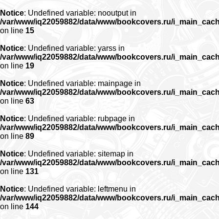
Notice
: Undefined variable: nooutput in
/var/www/iq22059882/data/www/bookcovers.ru/i_main_cac
on line
15
Notice
: Undefined variable: yarss in
/var/www/iq22059882/data/www/bookcovers.ru/i_main_cac
on line
19
Notice
: Undefined variable: mainpage in
/var/www/iq22059882/data/www/bookcovers.ru/i_main_cac
on line
63
Notice
: Undefined variable: rubpage in
/var/www/iq22059882/data/www/bookcovers.ru/i_main_cac
on line
89
Notice
: Undefined variable: sitemap in
/var/www/iq22059882/data/www/bookcovers.ru/i_main_cac
on line
131
Notice
: Undefined variable: leftmenu in
/var/www/iq22059882/data/www/bookcovers.ru/i_main_cac
on line
144