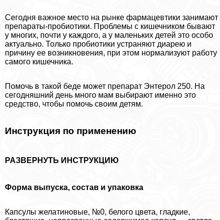
Сегодня важное место на рынке фармацевтики занимают
препараты-пробиотики. Проблемы с кишечником бывают
у многих, почти у каждого, а у маленьких детей это особо
актуально. Только пробиотики устраняют диарею и
причину ее возникновения, при этом нормализуют работу
самого кишечника.
Помочь в такой беде может препарат Энтерол 250. На
сегодняшний день много мам выбирают именно это
средство, чтобы помочь своим детям.
Инструкция по применению
РАЗВЕРНУТЬ ИНСТРУКЦИЮ
Форма выпуска, состав и упаковка
Капсулы желатиновые, №0, белого цвета, гладкие,