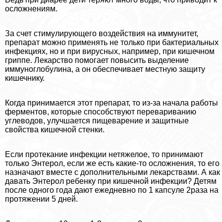
осложнениям.
За счет стимулирующего воздействия на иммунитет,
препарат можно применять не только при бактериальных
инфекциях, но и при вирусных, например, при кишечном
гриппе. Лекарство помогает повысить выделение
иммуноглобулина, а он обеспечивает местную защиту
кишечнику.
Когда принимается этот препарат, то из-за начала работы
ферментов, которые способствуют перевариванию
углеводов, улучшается пищеварение и защитные
свойства кишечной стенки.
Если протекание инфекции нетяжелое, то принимают
только Энтерол, если же есть какие-то осложнения, то его
назначают вместе с дополнительными лекарствами. А как
давать Энтерол ребенку при кишечной инфекции? Детям
после одного года дают ежедневно по 1 капсуле 2раза на
протяжении 5 дней.