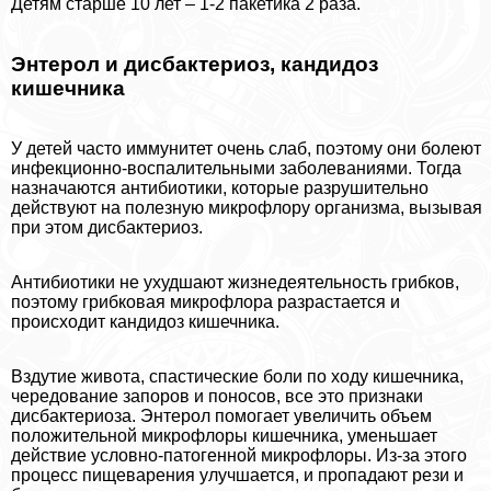
Детям старше 10 лет – 1-2 пакетика 2 раза.
Энтерол и дисбактериоз, кандидоз
кишечника
У детей часто иммунитет очень слаб, поэтому они болеют
инфекционно-воспалительными заболеваниями. Тогда
назначаются антибиотики, которые разрушительно
действуют на полезную микрофлору организма, вызывая
при этом дисбактериоз.
Антибиотики не ухудшают жизнедеятельность грибков,
поэтому грибковая микрофлора разрастается и
происходит кандидоз кишечника.
Вздутие живота, спастические боли по ходу кишечника,
чередование запоров и поносов, все это признаки
дисбактериоза. Энтерол помогает увеличить объем
положительной микрофлоры кишечника, уменьшает
действие условно-патогенной микрофлоры. Из-за этого
процесс пищеварения улучшается, и пропадают рези и