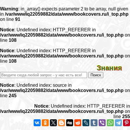
Warning
: in_array() expects parameter 2 to be array, null given
in
/var/www/iq22059882/data/www/bookcovers.ru/i_top.php
on line
91
Notice
: Undefined index: HTTP_REFERER in
/var/www/iq22059882/data/www/bookcovers.ru/i_top.php
on
line
108
Notice
: Undefined index: HTTP_REFERER in
/var/www/iq22059882/data/www/bookcovers.ru/i_top.php
on
line
108
Знания
Notice
: Undefined index: source in
/var/www/iq22059882/data/www/bookcovers.ru/i_top.php
on
line
245
Notice
: Undefined index: HTTP_REFERER in
/var/www/iq22059882/data/www/bookcovers.ru/i_top.php
on
line
255