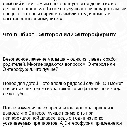
лямблий и тем самым способствует выведению их из
детского организма. Также он улучшает пищеварительный
процесс, который нарушен лямблиозом, и помогает
восстановиться иммунитету.
Что выбрать Энтерол или Энтерофурил?
Безопасное лечение малыша – одна из главных забот
родителей. Многие задаются вопросом: Энтерол или
Энтерофурил, что лучше?
Понос для детей – это вполне рядовой случай. Он может
появиться не только из-за какой-то инфекции, но и когда
лезут зубы.
После изучения всех препаратов, доктора пришли к
выводу, что Энтерол лучше применять при
неинфекционной диарее, ведь он один из легко
усваиваемых препаратов. А Энтерофурил применяется