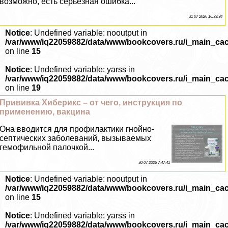
возможно, есть серьезная ошибка...
31 07 2026 16:39:34
Notice
: Undefined variable: nooutput in
/var/www/iq22059882/data/www/bookcovers.ru/i_main_ca
on line
15
Notice
: Undefined variable: yarss in
/var/www/iq22059882/data/www/bookcovers.ru/i_main_ca
on line
19
Прививка Хиберикс – от чего, инструкция по
применению, вакцина
Она вводится для профилактики гнойно-
септических заболеваний, вызываемых
гемофильной палочкой...
30 07 2026 7:47:41
Notice
: Undefined variable: nooutput in
/var/www/iq22059882/data/www/bookcovers.ru/i_main_ca
on line
15
Notice
: Undefined variable: yarss in
/var/www/iq22059882/data/www/bookcovers.ru/i_main_ca