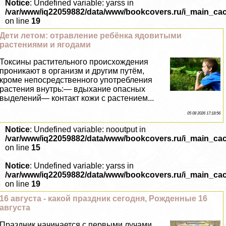
Notice
: Undefined variable: yarss in
/var/www/iq22059882/data/www/bookcovers.ru/i_main_ca
on line
19
Дети летом: отравление ребёнка ядовитыми
растениями и ягодами
Токсины растительного происхождения
проникают в организм и другим путём,
кроме непосредственного употрeбления
растения внутрь:— вдыхание опасных
выделений— контакт кожи с растением...
05 08 2026 17:18:56
Notice
: Undefined variable: nooutput in
/var/www/iq22059882/data/www/bookcovers.ru/i_main_ca
on line
15
Notice
: Undefined variable: yarss in
/var/www/iq22059882/data/www/bookcovers.ru/i_main_ca
on line
19
16 августа - какой праздник сегодня, Рожденные 16
августа
Праздник начинается с первыми лучами