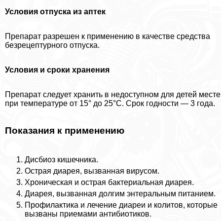
Условия отпуска из аптек
Препарат разрешен к применению в качестве средства
безрецептурного отпуска.
Условия и сроки хранения
Препарат следует хранить в недоступном для детей месте
при температуре от 15° до 25°C. Срок годности — 3 года.
Показания к применению
Дисбиоз кишечника.
Острая диарея, вызванная вирусом.
Хроническая и острая бактериальная диарея.
Диарея, вызванная долгим энтеральным питанием.
Профилактика и лечение диареи и колитов, которые
вызваны приемами антибиотиков.