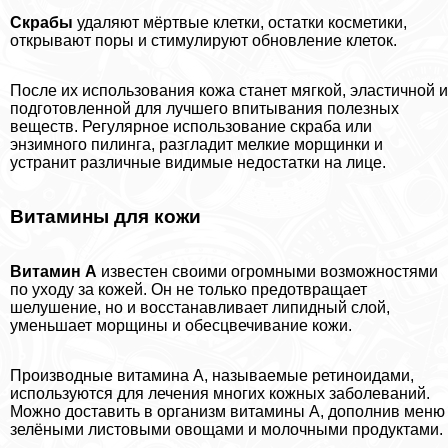
Скpaбы
удаляют мёртвые клетки, остатки косметики,
открывают поры и стимулируют обновление клеток.
После их использования кожа станет мягкой, эластичной и
подготовленной для лучшего впитывания полезных
веществ. Регулярное использование скpaба или
энзимного пилинга, разгладит мелкие морщинки и
устранит различные видимые недостатки на лице.
Витамины для кожи
Витамин А
известен своими огромными возможностями
по уходу за кожей. Он не только предотвращает
шелушение, но и восстанавливает липидный слой,
уменьшает морщины и обесцвечивание кожи.
Производные витамина А, называемые ретиноидами,
используются для лечения многих кожных заболеваний.
Можно доставить в организм витамины А, дополнив меню
зелёными листовыми овощами и молочными продуктами.