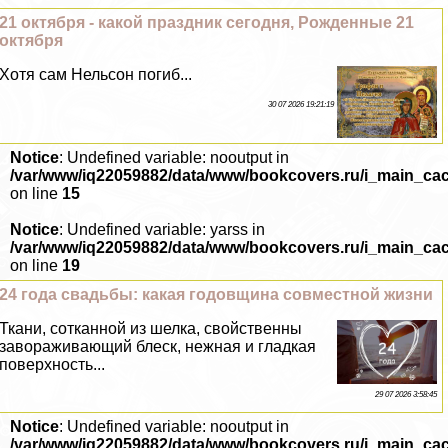
21 октября - какой праздник сегодня, Рожденные 21
октября
Хотя сам Нельсон погиб...
30 07 2026 19:21:19
Notice
: Undefined variable: nooutput in
/var/www/iq22059882/data/www/bookcovers.ru/i_main_ca
on line
15
Notice
: Undefined variable: yarss in
/var/www/iq22059882/data/www/bookcovers.ru/i_main_ca
on line
19
24 года свадьбы: какая годовщина совместной жизни
Ткани, сотканной из шелка, свойственны
завораживающий блеск, нежная и гладкая
поверхность...
29 07 2026 3:58:45
Notice
: Undefined variable: nooutput in
/var/www/iq22059882/data/www/bookcovers.ru/i_main_ca