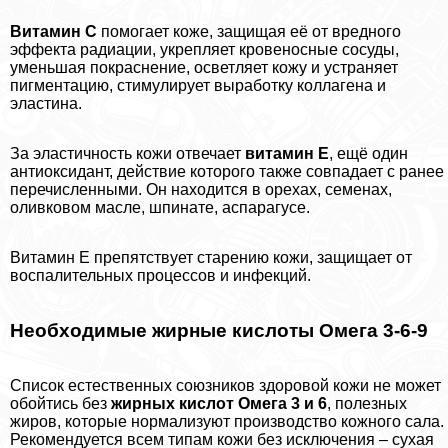
Витамин C
помогает коже, защищая её от вредного
эффекта радиации, укрепляет кровеносные сосуды,
уменьшая покраснение, осветляет кожу и устраняет
пигментацию, стимулирует выработку коллагена и
эластина.
За эластичность кожи отвечает
витамин E
, ещё один
антиоксидант, действие которого также совпадает с ранее
перечисленными. Он находится в орехах, семенах,
оливковом масле, шпинате, аспарагусе.
Витамин Е препятствует старению кожи, защищает от
воспалительных процессов и инфекций.
Необходимые жирные кислоты Омега 3-6-9
Список естественных союзников здоровой кожи не может
обойтись без
жирных кислот Омега 3 и 6
, полезных
жиров, которые нормализуют производство кожного сала.
Рекомендуется всем типам кожи без исключения – сухая