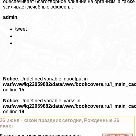
обеспечивает благотворное влияние на организм, а также
усиливает лечебные эффекты.
admin
tweet
Notice
: Undefined variable: nooutput in
/var/www/iq22059882/data/www/bookcovers.ru/i_main_ca
on line
15
Notice
: Undefined variable: yarss in
/var/www/iq22059882/data/www/bookcovers.ru/i_main_ca
on line
19
26 июня - какой праздник сегодня, Рожденные 26
июня