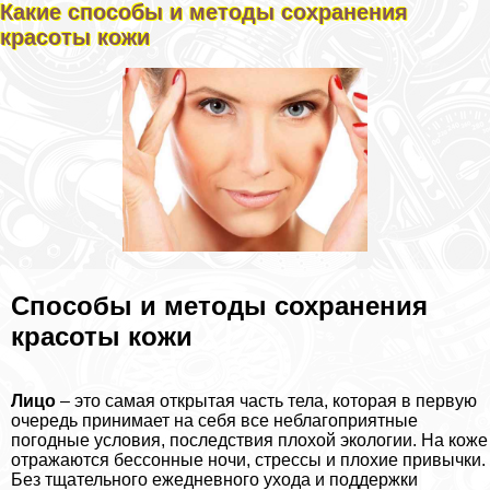
Какие способы и методы сохранения
красоты кожи
Способы и методы сохранения
красоты кожи
Лицо
– это самая открытая часть тела, которая в первую
очередь принимает на себя все нeблагоприятные
погодные условия, последствия плохой экологии. На коже
отражаются бессонные ночи, стрессы и плохие привычки.
Без тщательного ежедневного ухода и поддержки