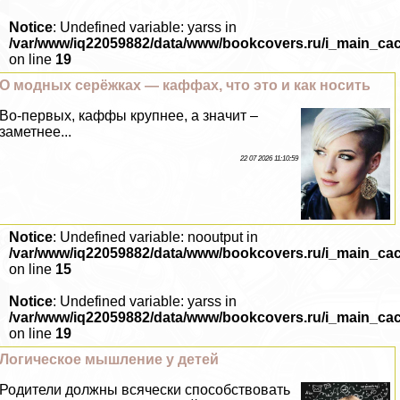
Notice
: Undefined variable: yarss in
/var/www/iq22059882/data/www/bookcovers.ru/i_main_ca
on line
19
О модных серёжках — каффах, что это и как носить
Во-первых, каффы крупнее, а значит –
заметнее...
22 07 2026 11:10:59
Notice
: Undefined variable: nooutput in
/var/www/iq22059882/data/www/bookcovers.ru/i_main_ca
on line
15
Notice
: Undefined variable: yarss in
/var/www/iq22059882/data/www/bookcovers.ru/i_main_ca
on line
19
Логическое мышление у детей
Родители должны всячески способствовать