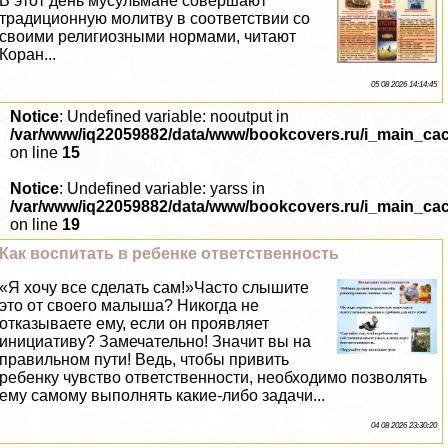
В этот день мусульмане совершают
традиционную молитву в соответствии со
своими религиозными нормами, читают
Коран...
05 08 2026 14:14:45
Notice
: Undefined variable: nooutput in
/var/www/iq22059882/data/www/bookcovers.ru/i_main_ca
on line
15
Notice
: Undefined variable: yarss in
/var/www/iq22059882/data/www/bookcovers.ru/i_main_ca
on line
19
Как воспитать в ребенке ответственность
«Я хочу все сделать сам!»Часто слышите
это от своего малыша? Никогда не
отказываете ему, если он проявляет
инициативу? Замечательно! Значит вы на
правильном пути! Ведь, чтобы привить
ребенку чувство ответственности, необходимо позволять
ему самому выполнять какие-либо задачи...
04 08 2026 23:30:20