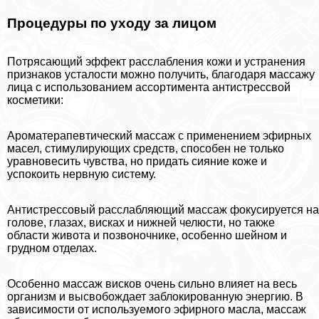
Процедуры по уходу за лицом
Потрясающий эффект расслабления кожи и устранения
признаков усталости можно получить, благодаря массажу
лица с использованием ассортимента антистрессвой
косметики:
Ароматерапевтический массаж с применением эфирных
масел, стимулирующих средств, способен не только
уравновесить чувства, но придать сияние коже и
успокоить нервную систему.
Антистрессовый расслабляющий массаж фокусируется на
голове, глазах, висках и нижней челюсти, но также
области живота и позвоночнике, особенно шейном и
грудном отделах.
Особенно массаж висков очень сильно влияет на весь
организм и высвобождает заблокированную энергию. В
зависимости от используемого эфирного масла, массаж