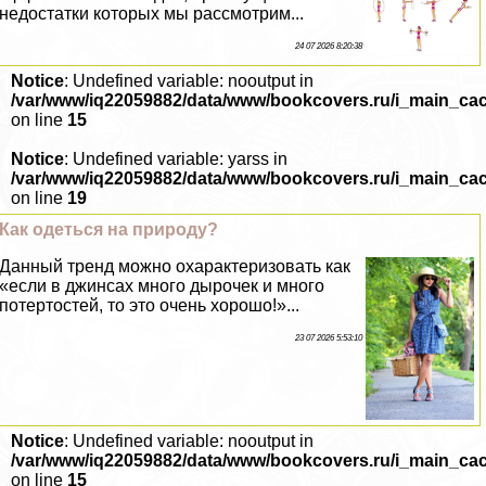
недостатки которых мы рассмотрим...
24 07 2026 8:20:38
Notice
: Undefined variable: nooutput in
/var/www/iq22059882/data/www/bookcovers.ru/i_main_ca
on line
15
Notice
: Undefined variable: yarss in
/var/www/iq22059882/data/www/bookcovers.ru/i_main_ca
on line
19
Как одеться на природу?
Данный тренд можно охаpaктеризовать как
«если в джинсах много дырочек и много
потертостей, то это очень хорошо!»...
23 07 2026 5:53:10
Notice
: Undefined variable: nooutput in
/var/www/iq22059882/data/www/bookcovers.ru/i_main_ca
on line
15