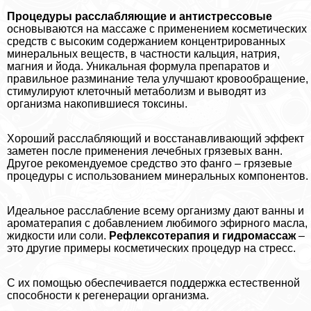
Процедуры расслабляющие и антистрессовые
основываются на массаже с применением косметических
средств с высоким содержанием концентрированных
минеральных веществ, в частности кальция, натрия,
магния и йода. Уникальная формула препаратов и
правильное разминание тела улучшают кровообращение,
стимулируют клеточный метаболизм и выводят из
организма накопившиеся токсины.
Хороший расслабляющий и восстанавливающий эффект
заметен после применения лечебных грязевых ванн.
Другое рекомендуемое средство это фанго – грязевые
процедуры с использованием минеральных компонентов.
Идеальное расслабление всему организму дают ванны и
ароматерапия с добавлением любимого эфирного масла,
жидкости или соли.
Рефлексотерапия и гидромассаж
–
это другие примеры косметических процедур на стресс.
С их помощью обеспечивается поддержка естественной
способности к регенерации организма.