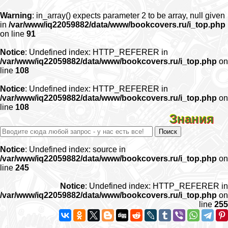
Warning
: in_array() expects parameter 2 to be array, null given
in
/var/www/iq22059882/data/www/bookcovers.ru/i_top.php
on line
91
Notice
: Undefined index: HTTP_REFERER in
/var/www/iq22059882/data/www/bookcovers.ru/i_top.php
on
line
108
Notice
: Undefined index: HTTP_REFERER in
/var/www/iq22059882/data/www/bookcovers.ru/i_top.php
on
line
108
Знания
Notice
: Undefined index: source in
/var/www/iq22059882/data/www/bookcovers.ru/i_top.php
on
line
245
Notice
: Undefined index: HTTP_REFERER in
/var/www/iq22059882/data/www/bookcovers.ru/i_top.php
on
line
255