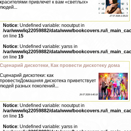
красителями привлечет к вам «светлых»
людей...
27 07 2026 2:39:23
Notice
: Undefined variable: nooutput in
/var/www/iq22059882/data/www/bookcovers.ru/i_main_ca
on line
15
Notice
: Undefined variable: yarss in
/var/www/iq22059882/data/www/bookcovers.ru/i_main_ca
on line
19
Сценарий дискотеки, Как провести дискотеку дома
Сценарий дискотеки: как
провестиДомашняя дискотека приветствует
людей разных поколений...
26 07 2026 6:40:18
Notice
: Undefined variable: nooutput in
/var/www/iq22059882/data/www/bookcovers.ru/i_main_ca
on line
15
Notice
: Undefined variable: yarss in