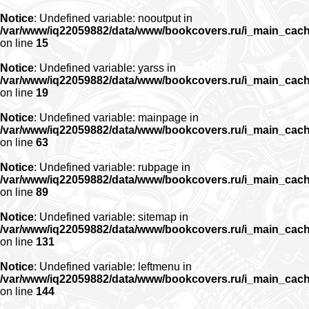
Notice
: Undefined variable: nooutput in
/var/www/iq22059882/data/www/bookcovers.ru/i_main_cac
on line
15
Notice
: Undefined variable: yarss in
/var/www/iq22059882/data/www/bookcovers.ru/i_main_cac
on line
19
Notice
: Undefined variable: mainpage in
/var/www/iq22059882/data/www/bookcovers.ru/i_main_cac
on line
63
Notice
: Undefined variable: rubpage in
/var/www/iq22059882/data/www/bookcovers.ru/i_main_cac
on line
89
Notice
: Undefined variable: sitemap in
/var/www/iq22059882/data/www/bookcovers.ru/i_main_cac
on line
131
Notice
: Undefined variable: leftmenu in
/var/www/iq22059882/data/www/bookcovers.ru/i_main_cac
on line
144