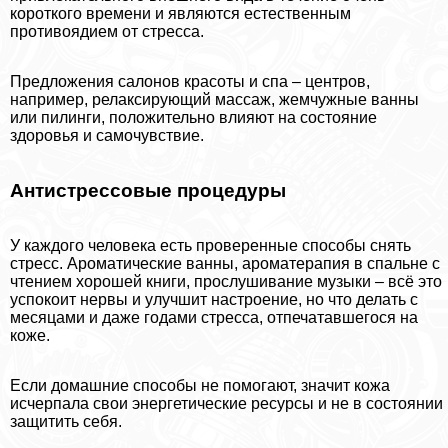
короткого времени и являются естественным
противоядием от стресса.
Предложения салонов красоты и спа – центров,
например, релаксирующий массаж, жемчужные ванны
или пилинги, положительно влияют на состояние
здоровья и самочувствие.
Антистрессовые процедуры
У каждого человека есть проверенные способы снять
стресс. Ароматические ванны, ароматерапия в спальне с
чтением хорошей книги, прослушивание музыки – всё это
успокоит нервы и улучшит настроение, но что делать с
месяцами и даже годами стресса, отпечатавшегося на
коже.
Если домашние способы не помогают, значит кожа
исчерпала свои энергетические ресурсы и не в состоянии
защитить себя.