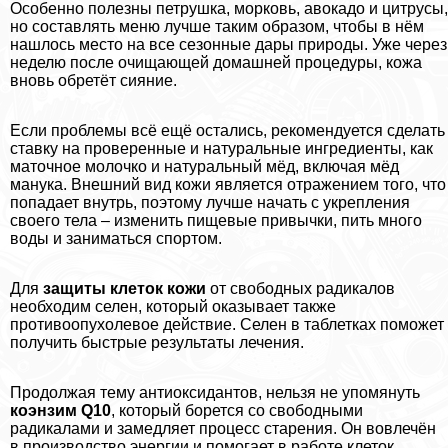
Особенно полезны петрушка, морковь, авокадо и цитрусы,
но составлять меню лучше таким образом, чтобы в нём
нашлось место на все сезонные дары природы. Уже через
неделю после очищающей домашней процедуры, кожа
вновь обретёт сияние.
Если проблемы всё ещё остались, рекомендуется сделать
ставку на проверенные и натуральные ингредиенты, как
маточное молочко и натуральный мёд, включая мёд
манука. Внешний вид кожи является отражением того, что
попадает внутрь, поэтому лучше начать с укрепления
своего тела – изменить пищевые привычки, пить много
воды и заниматься спортом.
Для
защиты клеток кожи
от свободных радикалов
необходим селен, который оказывает также
противоопухолевое действие. Селен в таблетках поможет
получить быстрые результаты лечения.
Продолжая тему антиоксидантов, нельзя не упомянуть
коэнзим Q10
, который борется со свободными
радикалами и замедляет процесс старения. Он вовлечён
в производство энергии и помогает в работе клеток.