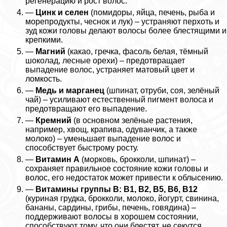
регенерацию и рост волос.
—
Цинк и селен
(помидоры, яйца, печень, рыба и
морепродукты, чеснок и лук) – устраняют перхоть и
зуд кожи головы делают волосы более блестящими и
крепкими.
—
Магний
(какао, гречка, фасоль белая, тёмный
шоколад, лесные орехи) – предотвращает
выпадение волос, устраняет матовый цвет и
ломкость.
—
Медь и марганец
(шпинат, отруби, соя, зелёный
чай) – усиливают естественный пигмент волоса и
предотвращают его выпадение.
—
Кремний
(в основном зелёные растения,
например, хвощ, крапива, одуванчик, а также
молоко) – уменьшает выпадение волос и
способствует быстрому росту.
—
Витамин А
(морковь, брокколи, шпинат) –
сохраняет правильное состояние кожи головы и
волос, его недостаток может привести к облысению.
—
Витамины группы B: B1, B2, B5, B6, B12
(куриная грудка, брокколи, молоко, йогурт, свинина,
бананы, сардины, грибы, печень, говядина) –
поддерживают волосы в хорошем состоянии,
способствуют тому, что они блестят, не секутся,