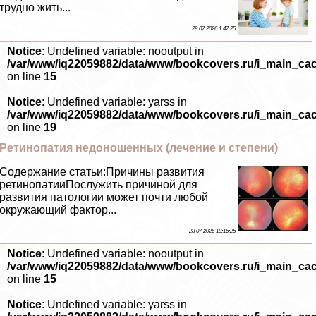
трудно жить...
29 07 2026 1:47:25
Notice
: Undefined variable: nooutput in
/var/www/iq22059882/data/www/bookcovers.ru/i_main_ca
on line
15
Notice
: Undefined variable: yarss in
/var/www/iq22059882/data/www/bookcovers.ru/i_main_ca
on line
19
Ретинопатия недоношенных (лечение и степени)
Содержание статьи:Причины развития
ретинопатииПослужить причиной для
развития патологии может почти любой
окружающий фактор...
28 07 2026 19:16:25
Notice
: Undefined variable: nooutput in
/var/www/iq22059882/data/www/bookcovers.ru/i_main_ca
on line
15
Notice
: Undefined variable: yarss in