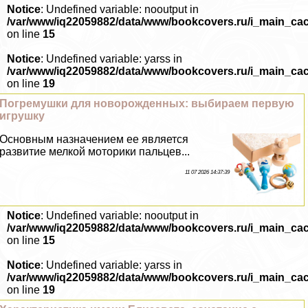
Notice
: Undefined variable: nooutput in
/var/www/iq22059882/data/www/bookcovers.ru/i_main_ca
on line
15
Notice
: Undefined variable: yarss in
/var/www/iq22059882/data/www/bookcovers.ru/i_main_ca
on line
19
Погремушки для новорожденных: выбираем первую
игрушку
Основным назначением ее является
развитие мелкой моторики пальцев...
11 07 2026 14:37:39
Notice
: Undefined variable: nooutput in
/var/www/iq22059882/data/www/bookcovers.ru/i_main_ca
on line
15
Notice
: Undefined variable: yarss in
/var/www/iq22059882/data/www/bookcovers.ru/i_main_ca
on line
19