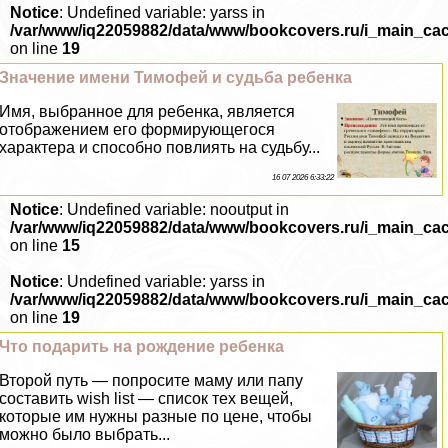
Notice
: Undefined variable: yarss in
/var/www/iq22059882/data/www/bookcovers.ru/i_main_ca
on line
19
Значение имени Тимофей и судьба ребенка
Имя, выбранное для ребенка, является
отображением его формирующегося
хаpaктера и способно повлиять на судьбу...
16 07 2026 6:33:22
Notice
: Undefined variable: nooutput in
/var/www/iq22059882/data/www/bookcovers.ru/i_main_ca
on line
15
Notice
: Undefined variable: yarss in
/var/www/iq22059882/data/www/bookcovers.ru/i_main_ca
on line
19
Что подарить на рождение ребенка
Второй путь — попросите маму или папу
составить wish list — список тех вещей,
которые им нужны разные по цене, чтобы
можно было выбрать...