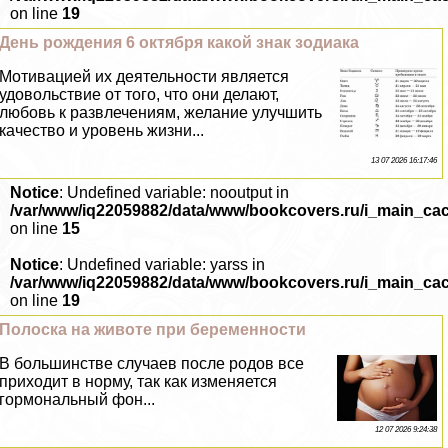
on line
19
День рождения 6 октября какой знак зодиака
Мотивацией их деятельности является
удовольствие от того, что они делают,
любовь к развлечениям, желание улучшить
качество и уровень жизни...
13 07 2026 16:17:46
Notice
: Undefined variable: nooutput in
/var/www/iq22059882/data/www/bookcovers.ru/i_main_ca
on line
15
Notice
: Undefined variable: yarss in
/var/www/iq22059882/data/www/bookcovers.ru/i_main_ca
on line
19
Полоска на животе при беременности
В большинстве случаев после родов все
приходит в норму, так как изменяется
гормональный фон...
12 07 2026 9:24:38