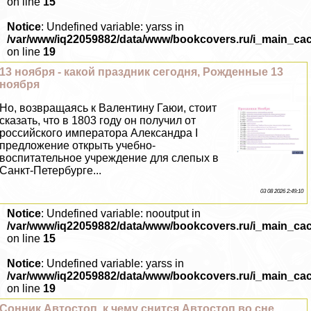
on line
15
Notice
: Undefined variable: yarss in
/var/www/iq22059882/data/www/bookcovers.ru/i_main_ca
on line
19
13 ноября - какой праздник сегодня, Рожденные 13
ноября
Но, возвращаясь к Валентину Гаюи, стоит
сказать, что в 1803 году он получил от
российского императора Александра I
предложение открыть учебно-
воспитательное учреждение для слепых в
Санкт-Петербурге...
03 08 2026 2:49:10
Notice
: Undefined variable: nooutput in
/var/www/iq22059882/data/www/bookcovers.ru/i_main_ca
on line
15
Notice
: Undefined variable: yarss in
/var/www/iq22059882/data/www/bookcovers.ru/i_main_ca
on line
19
Сонник Автостоп, к чему снится Автостоп во сне