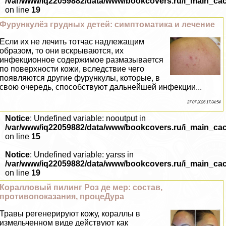
/var/www/iq22059882/data/www/bookcovers.ru/i_main_ca
on line
19
Фурункулёз грудных детей: симптоматика и лечение
Если их не лечить тотчас надлежащим
образом, то они вскрываются, их
инфекционное содержимое размазывается
по поверхности кожи, вследствие чего
появляются другие фурункулы, которые, в
свою очередь, способствуют дальнейшей инфекции...
27 07 2026 17:34:54
Notice
: Undefined variable: nooutput in
/var/www/iq22059882/data/www/bookcovers.ru/i_main_ca
on line
15
Notice
: Undefined variable: yarss in
/var/www/iq22059882/data/www/bookcovers.ru/i_main_ca
on line
19
Коралловый пилинг Роз де мер: состав,
противопоказания, процеДypa
Травы регенерируют кожу, кораллы в
измельченном виде действуют как