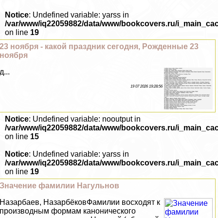
Notice
: Undefined variable: yarss in
/var/www/iq22059882/data/www/bookcovers.ru/i_main_ca
on line
19
23 ноября - какой праздник сегодня, Рожденные 23
ноября
д...
19 07 2026 19:28:56
Notice
: Undefined variable: nooutput in
/var/www/iq22059882/data/www/bookcovers.ru/i_main_ca
on line
15
Notice
: Undefined variable: yarss in
/var/www/iq22059882/data/www/bookcovers.ru/i_main_ca
on line
19
Значение фамилии Нагульнов
Назарбаев, НазарбёковФамилии восходят к
производным формам канонического