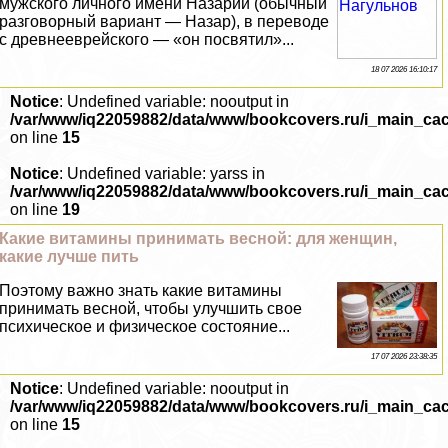
мужского личного имени Назарий (обычный
разговорный вариант — Назар), в переводе
с древнееврейского — «он посвятил»...
18 07 2026 16:10:17
Notice
: Undefined variable: nooutput in
/var/www/iq22059882/data/www/bookcovers.ru/i_main_ca
on line
15
Notice
: Undefined variable: yarss in
/var/www/iq22059882/data/www/bookcovers.ru/i_main_ca
on line
19
Какие витамины принимать весной: для женщин,
какие лучше пить
Поэтому важно знать какие витамины
принимать весной, чтобы улучшить свое
психическое и физическое состояние...
17 07 2026 23:38:35
Notice
: Undefined variable: nooutput in
/var/www/iq22059882/data/www/bookcovers.ru/i_main_ca
on line
15