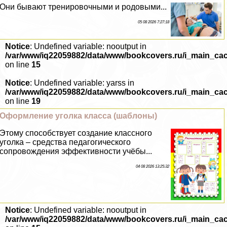
Они бывают тренировочными и родовыми...
05 08 2026 7:27:18
Notice
: Undefined variable: nooutput in
/var/www/iq22059882/data/www/bookcovers.ru/i_main_ca
on line
15
Notice
: Undefined variable: yarss in
/var/www/iq22059882/data/www/bookcovers.ru/i_main_ca
on line
19
Оформление уголка класса (шаблоны)
Этому способствует создание классного
уголка – средства педагогического
сопровождения эффективности учёбы...
04 08 2026 13:25:32
Notice
: Undefined variable: nooutput in
/var/www/iq22059882/data/www/bookcovers.ru/i_main_ca