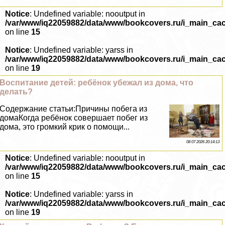
Notice
: Undefined variable: nooutput in
/var/www/iq22059882/data/www/bookcovers.ru/i_main_ca
on line
15
Notice
: Undefined variable: yarss in
/var/www/iq22059882/data/www/bookcovers.ru/i_main_ca
on line
19
Воспитание детей: ребёнок убежал из дома, что
делать?
Содержание статьи:Причины побега из
домаКогда ребёнок совершает побег из
дома, это громкий крик о помощи...
08 07 2026 20:14:13
Notice
: Undefined variable: nooutput in
/var/www/iq22059882/data/www/bookcovers.ru/i_main_ca
on line
15
Notice
: Undefined variable: yarss in
/var/www/iq22059882/data/www/bookcovers.ru/i_main_ca
on line
19