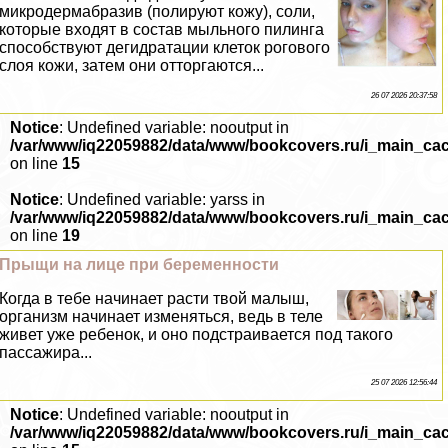
микродермабразив (полируют кожу), соли,
которые входят в состав мыльного пилинга
способствуют дегидратации клеток рогового
слоя кожи, затем они отторгаются...
26 07 2026 20:37:58
Notice
: Undefined variable: nooutput in
/var/www/iq22059882/data/www/bookcovers.ru/i_main_ca
on line
15
Notice
: Undefined variable: yarss in
/var/www/iq22059882/data/www/bookcovers.ru/i_main_ca
on line
19
Прыщи на лице при беременности
Когда в тебе начинает расти твой малыш,
организм начинает изменяться, ведь в теле
живет уже ребенок, и оно подстраивается под такого
пассажира...
25 07 2026 12:56:44
Notice
: Undefined variable: nooutput in
/var/www/iq22059882/data/www/bookcovers.ru/i_main_ca