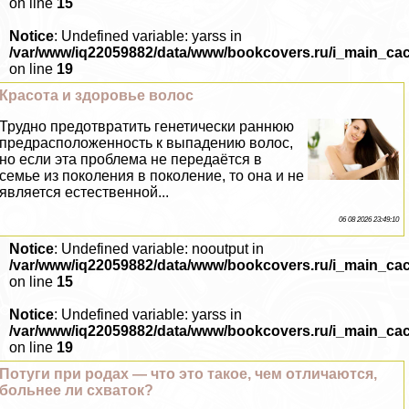
on line
15
Notice
: Undefined variable: yarss in
/var/www/iq22059882/data/www/bookcovers.ru/i_main_ca
on line
19
Красота и здоровье волос
Трудно предотвратить генетически раннюю
предрасположенность к выпадению волос,
но если эта проблема не передаётся в
семье из поколения в поколение, то она и не
является естественной...
06 08 2026 23:49:10
Notice
: Undefined variable: nooutput in
/var/www/iq22059882/data/www/bookcovers.ru/i_main_ca
on line
15
Notice
: Undefined variable: yarss in
/var/www/iq22059882/data/www/bookcovers.ru/i_main_ca
on line
19
Потуги при родах — что это такое, чем отличаются,
больнее ли схваток?