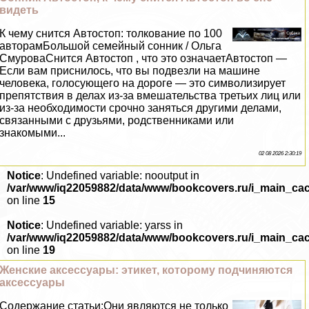
видеть
К чему снится Автостоп: толкование по 100
авторамБольшой семейный сонник / Ольга
СмуроваСнится Автостоп , что это означаетАвтостоп —
Если вам приснилось, что вы подвезли на машине
человека, голосующего на дороге — это символизирует
препятствия в делах из-за вмешательства третьих лиц или
из-за необходимости срочно заняться другими делами,
связанными с друзьями, родственниками или
знакомыми...
02 08 2026 2:30:19
Notice
: Undefined variable: nooutput in
/var/www/iq22059882/data/www/bookcovers.ru/i_main_ca
on line
15
Notice
: Undefined variable: yarss in
/var/www/iq22059882/data/www/bookcovers.ru/i_main_ca
on line
19
Женские аксессуары: этикет, которому подчиняются
аксессуары
Содержание статьи:Они являются не только