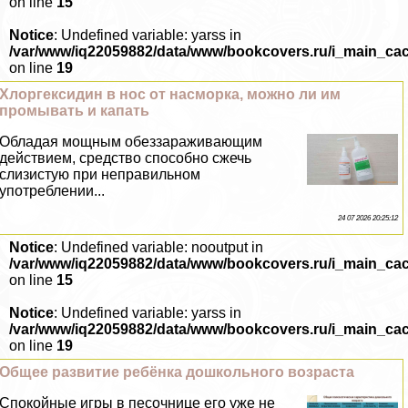
on line
15
Notice
: Undefined variable: yarss in
/var/www/iq22059882/data/www/bookcovers.ru/i_main_ca
on line
19
Хлоргексидин в нос от насморка, можно ли им
промывать и капать
Обладая мощным обеззараживающим
действием, средство способно сжечь
слизистую при неправильном
употрeблении...
24 07 2026 20:25:12
Notice
: Undefined variable: nooutput in
/var/www/iq22059882/data/www/bookcovers.ru/i_main_ca
on line
15
Notice
: Undefined variable: yarss in
/var/www/iq22059882/data/www/bookcovers.ru/i_main_ca
on line
19
Общее развитие ребёнка дошкольного возраста
Спокойные игры в песочнице его уже не