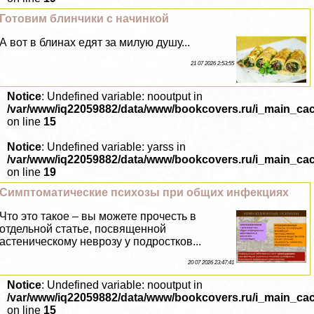
Готовим блинчики с начинкой
А вот в блинах едят за милую душу...
21 07 2026 2:53:55
Notice
: Undefined variable: nooutput in
/var/www/iq22059882/data/www/bookcovers.ru/i_main_ca
on line
15
Notice
: Undefined variable: yarss in
/var/www/iq22059882/data/www/bookcovers.ru/i_main_ca
on line
19
Симптоматические психозы при общих инфекциях
Что это такое – вы можете прочесть в
отдельной статье, посвященной
астеническому неврозу у подростков...
20 07 2026 23:47:41
Notice
: Undefined variable: nooutput in
/var/www/iq22059882/data/www/bookcovers.ru/i_main_ca
on line
15