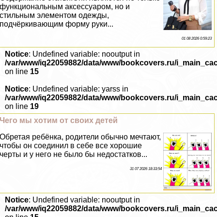
функциональным аксессуаром, но и
стильным элементом одежды,
подчёркивающим форму руки...
01 08 2026 0:59:23
Notice
: Undefined variable: nooutput in
/var/www/iq22059882/data/www/bookcovers.ru/i_main_ca
on line
15
Notice
: Undefined variable: yarss in
/var/www/iq22059882/data/www/bookcovers.ru/i_main_ca
on line
19
Чего мы хотим от своих детей
Обретая ребёнка, родители обычно мечтают,
чтобы он соединил в себе все хорошие
черты и у него не было бы недостатков...
31 07 2026 18:33:54
Notice
: Undefined variable: nooutput in
/var/www/iq22059882/data/www/bookcovers.ru/i_main_ca