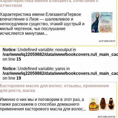
Хаpaктеристика имени Елизавета, сочетание с
отчеством
Хаpaктеристика имени ЕлизаветаПервое
впечатление о Лизе — шаловливое и
непоседливое существо, этакий шустрый и
милый чертенок, чье послушание
исчисляется минутами...
10 07 2026 0:52:57
Notice
: Undefined variable: nooutput in
/var/www/iq22059882/data/www/bookcovers.ru/i_main_ca
on line
15
Notice
: Undefined variable: yarss in
/var/www/iq22059882/data/www/bookcovers.ru/i_main_ca
on line
19
Касторовое масло для волос: отзывы, применение
для роста, маска
Именно о них мы и поговорим в этот раз, а
также расскажем о способах домашнего
применения касторового масла для волос...
09 07 2026 14:57:52