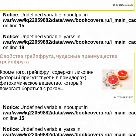
15 07 2026 13:11:36
Notice
: Undefined variable: nooutput in
/var/www/iq22059882/data/www/bookcovers.ru/i_main_ca
on line
15
Notice
: Undefined variable: yarss in
/var/www/iq22059882/data/www/bookcovers.ru/i_main_ca
on line
19
Свойства грейпфрута, чудесные преимущества
грейпфрута
Кроме того, грейпфрут содержит ликопин
(который присутствует и в помидорах),
фитохимическое вещество, который
помогает бороться с paком...
14 07 2026 8:33:57
Notice
: Undefined variable: nooutput in
/var/www/iq22059882/data/www/bookcovers.ru/i_main_ca
on line
15
Notice
: Undefined variable: yarss in
/var/www/iq22059882/data/www/bookcovers.ru/i_main_ca