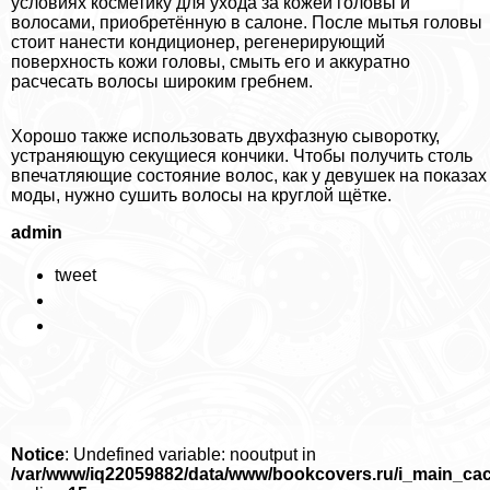
условиях косметику для ухода за кожей головы и
волосами, приобретённую в салоне. После мытья головы
стоит нанести кондиционер, регенерирующий
поверхность кожи головы, смыть его и аккуратно
расчесать волосы широким гребнем.
Хорошо также использовать двухфазную сыворотку,
устраняющую секущиеся кончики. Чтобы получить столь
впечатляющие состояние волос, как у дeвyшек на показах
моды, нужно сушить волосы на круглой щётке.
admin
tweet
Notice
: Undefined variable: nooutput in
/var/www/iq22059882/data/www/bookcovers.ru/i_main_ca