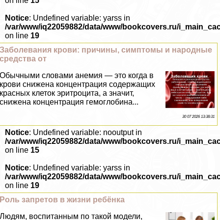
on line
15
Notice
: Undefined variable: yarss in
/var/www/iq22059882/data/www/bookcovers.ru/i_main_ca
on line
19
Заболевания крови: причины, симптомы и народные
средства от
Обычными словами анемия — это когда в
крови снижена концентрация содержащих
красных клеток эритроцита, а значит,
снижена концентрация гемоглобина...
30 07 2026 13:38:31
Notice
: Undefined variable: nooutput in
/var/www/iq22059882/data/www/bookcovers.ru/i_main_ca
on line
15
Notice
: Undefined variable: yarss in
/var/www/iq22059882/data/www/bookcovers.ru/i_main_ca
on line
19
Роль запретов в жизни ребёнка
Людям, воспитанным по такой модели,