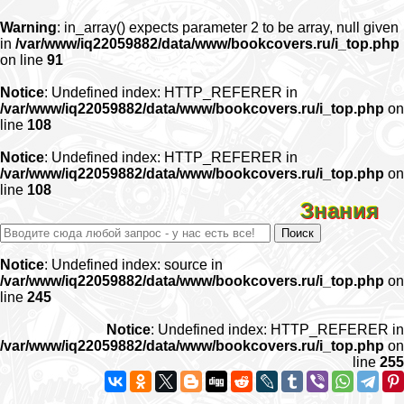
Warning
: in_array() expects parameter 2 to be array, null given
in
/var/www/iq22059882/data/www/bookcovers.ru/i_top.php
on line
91
Notice
: Undefined index: HTTP_REFERER in
/var/www/iq22059882/data/www/bookcovers.ru/i_top.php
on
line
108
Notice
: Undefined index: HTTP_REFERER in
/var/www/iq22059882/data/www/bookcovers.ru/i_top.php
on
line
108
Знания
Notice
: Undefined index: source in
/var/www/iq22059882/data/www/bookcovers.ru/i_top.php
on
line
245
Notice
: Undefined index: HTTP_REFERER in
/var/www/iq22059882/data/www/bookcovers.ru/i_top.php
on
line
255