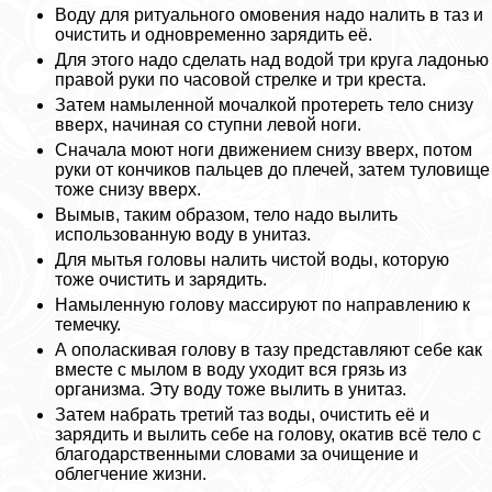
Воду для ритуального омовения надо налить в таз и
очистить и одновременно зарядить её.
Для этого надо сделать над водой три круга ладонью
правой руки по часовой стрелке и три креста.
Затем намыленной мочалкой протереть тело снизу
вверх, начиная со ступни левой ноги.
Сначала моют ноги движением снизу вверх, потом
руки от кончиков пальцев до плечей, затем туловище
тоже снизу вверх.
Вымыв, таким образом, тело надо вылить
использованную воду в унитаз.
Для мытья головы налить чистой воды, которую
тоже очистить и зарядить.
Намыленную голову массируют по направлению к
темечку.
А ополаскивая голову в тазу представляют себе как
вместе с мылом в воду уходит вся грязь из
организма. Эту воду тоже вылить в унитаз.
Затем набрать третий таз воды, очистить её и
зарядить и вылить себе на голову, окатив всё тело с
благодарственными словами за очищение и
облегчение жизни.