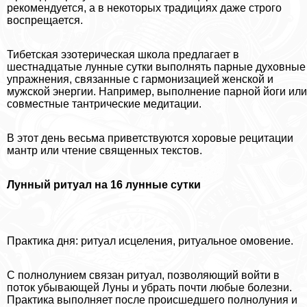
рекомендуется, а в некоторых традициях даже строго
воспрещается.
Тибетская эзотерическая школа предлагает в
шестнадцатые лунные сутки выполнять парные духовные
упражнения, связанные с гармонизацией женской и
мужской энергии. Например, выполнение парной йоги или
совместные тантрические медитации.
В этот день весьма приветствуются хоровые рецитации
мантр или чтение священных текстов.
Лунный ритуал на 16 лунные сутки
Пpaктика дня: ритуал исцеления, ритуальное омовение.
С полнолунием связан ритуал, позволяющий войти в
поток убывающей Луны и убрать почти любые болезни.
Пpaктика выполняет после происшедшего полнолуния и