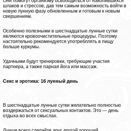
Они помогут организму освободиться от накопившихся
шлаков и стрессов, дав тем самым возможность войти в
новую лунную фазу обновленным и готовым к новым
свершениям.
Особенно полезными в шестнадцатые лунные сутки
являются кровоочистительные процедуры. Поэтому
настоятельно рекомендуется употрeбллять в пищу
больше куркумы.
Удачными будут тренировки, требующие участия
партнера, а также парная йога или массаж.
Сeкc и эpoтика: 16 лунный день
В шестнадцатые лунные сутки желательно полностью
воздержаться от ceкcуальных контактов. Это — день
отдыха во всех смыслах.
Лучше всего сделайте друг другой хороший,