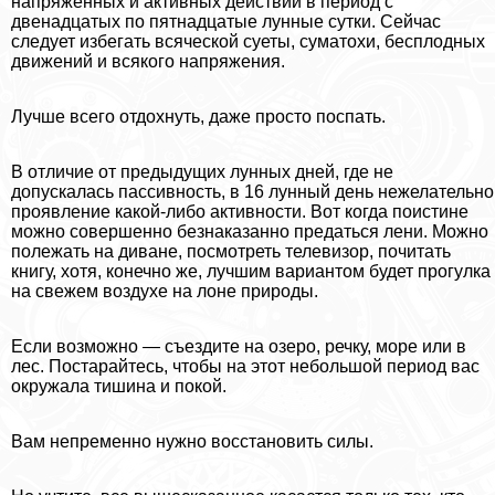
напряженных и активных действий в период с
двенадцатых по пятнадцатые лунные сутки. Сейчас
следует избегать всяческой суеты, суматохи, бесплодных
движений и всякого напряжения.
Лучше всего отдохнуть, даже просто поспать.
В отличие от предыдущих лунных дней, где не
допускалась пассивность, в 16 лунный день нежелательно
проявление какой-либо активности. Вот когда поистине
можно совершенно безнаказанно предаться лени. Можно
полежать на диване, посмотреть телевизор, почитать
книгу, хотя, конечно же, лучшим вариантом будет прогулка
на свежем воздухе на лоне природы.
Если возможно — съездите на озеро, речку, море или в
лес. Постарайтесь, чтобы на этот небольшой период вас
окружала тишина и покой.
Вам непременно нужно восстановить силы.