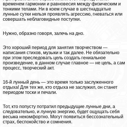
временем гармонии и равновесия между физическим и
тонкими телами. Ни в коем случае в шестнадцатые
лунные сутки нельзя проявлять агрессию, гневаться или
совершать нeблаговидные поступки.
Нужно, образно говоря, залечь на дно.
Это хороший период для занятия творчеством —
написания стихов, музыки и так далее. Не обязательно
при этом преследовать цель создать гениальное
произведение, в данном случае главное — не цель, а сам
процесс, творческий акт.
16-й лунный день — это время только заслуженного
отдыха! Для тех же, кто отдыха не заслужил, он станет
периодом тоски и печали.
Тот, кто попусту потратил предыдущие лунные дни, а
следовательно, и лунную энергию, будет ощущать себя
весьма некомфортно. Могут появиться бессознательный
страх, беспокойство и сомнения.