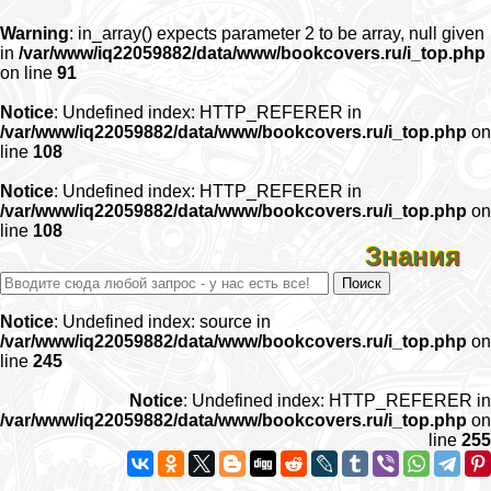
Warning
: in_array() expects parameter 2 to be array, null given
in
/var/www/iq22059882/data/www/bookcovers.ru/i_top.php
on line
91
Notice
: Undefined index: HTTP_REFERER in
/var/www/iq22059882/data/www/bookcovers.ru/i_top.php
on
line
108
Notice
: Undefined index: HTTP_REFERER in
/var/www/iq22059882/data/www/bookcovers.ru/i_top.php
on
line
108
Знания
Notice
: Undefined index: source in
/var/www/iq22059882/data/www/bookcovers.ru/i_top.php
on
line
245
Notice
: Undefined index: HTTP_REFERER in
/var/www/iq22059882/data/www/bookcovers.ru/i_top.php
on
line
255