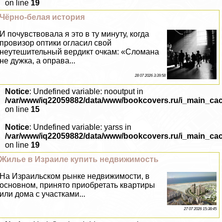
on line
19
Чёрно-белая история
И почувствовала я это в ту минуту, когда
провизор оптики огласил свой
неутешительный вердикт очкам: «Сломана
не дужка, а оправа...
28 07 2026 3:39:58
Notice
: Undefined variable: nooutput in
/var/www/iq22059882/data/www/bookcovers.ru/i_main_ca
on line
15
Notice
: Undefined variable: yarss in
/var/www/iq22059882/data/www/bookcovers.ru/i_main_ca
on line
19
Жилье в Израиле купить недвижимость
На Израильском рынке недвижимости, в
основном, принято приобретать квартиры
или дома с участками...
27 07 2026 15:38:45