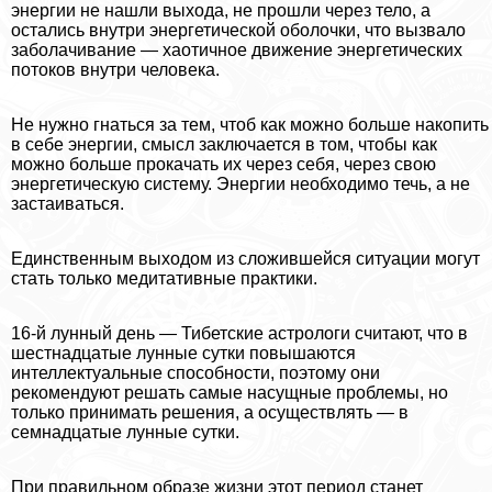
энергии не нашли выхода, не прошли через тело, а
остались внутри энергетической оболочки, что вызвало
заболачивание — хаотичное движение энергетических
потоков внутри человека.
Не нужно гнаться за тем, чтоб как можно больше накопить
в себе энергии, смысл заключается в том, чтобы как
можно больше прокачать их через себя, через свою
энергетическую систему. Энергии необходимо течь, а не
застаиваться.
Единственным выходом из сложившейся ситуации могут
стать только медитативные пpaктики.
16-й лунный день — Тибетские астрологи считают, что в
шестнадцатые лунные сутки повышаются
интеллектуальные способности, поэтому они
рекомендуют решать самые насущные проблемы, но
только принимать решения, а осуществлять — в
семнадцатые лунные сутки.
При правильном образе жизни этот период станет