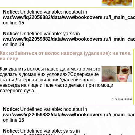
Notice
: Undefined variable: nooutput in
/var/www/iq22059882/data/www/bookcovers.ru/i_main_ca
on line
15
Notice
: Undefined variable: yarss in
/var/www/iq22059882/data/www/bookcovers.ru/i_main_ca
on line
19
Как избавиться от волос навсегда (удаление): на теле,
на лице
Как удалить волосы навсегда и можно ли это
сделать в домашних условиях?Содержание
статьи:Лазерная эпиляцияУдаление волос
навсегда на лице и теле часто делают при помощи
лазерного луча...
01 08 2026 14:52:50
Notice
: Undefined variable: nooutput in
/var/www/iq22059882/data/www/bookcovers.ru/i_main_ca
on line
15
Notice
: Undefined variable: yarss in