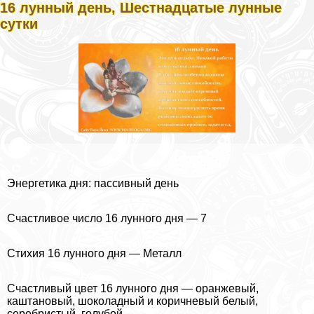
16 лунный день, Шестнадцатые лунные
сутки
Энергетика дня: пассивный день
Счастливое число 16 лунного дня — 7
Стихия 16 лунного дня — Металл
Счастливый цвет 16 лунного дня — оранжевый,
каштановый, шоколадный и коричневый белый,
серебристый, гoлyбой.