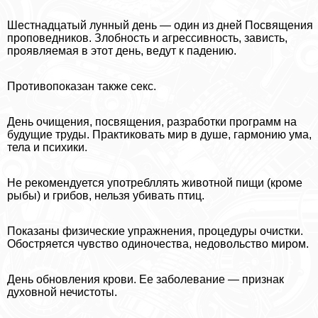
Шестнадцатый лунный день — один из дней Посвящения
проповедников. Злобность и агрессивность, зависть,
проявляемая в этот день, ведут к падению.
Противопоказан также ceкc.
День очищения, посвящения, разработки программ на
будущие труды. Пpaктиковать мир в душе, гармонию ума,
тела и психики.
Не рекомендуется употрeбллять животной пищи (кроме
рыбы) и грибов, нельзя убивать птиц.
Показаны физические упражнения, процедуры очистки.
Обостряется чувство одиночества, недовольство миром.
День обновления крови. Ее заболевание — признак
духовной нечистоты.