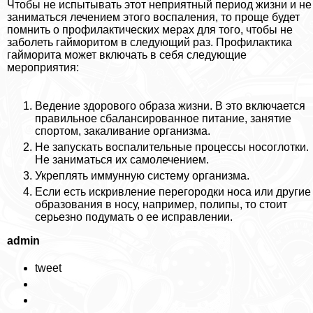
Чтобы не испытывать этот неприятный период жизни и не
заниматься лечением этого воспаления, то проще будет
помнить о профилактических мерах для того, чтобы не
заболеть гайморитом в следующий раз. Профилактика
гайморита может включать в себя следующие
мероприятия:
Ведение здорового образа жизни. В это включается
правильное сбалансированное питание, занятие
спортом, закаливание организма.
Не запускать воспалительные процессы носоглотки.
Не заниматься их самолечением.
Укреплять иммунную систему организма.
Если есть искривление перегородки носа или другие
образования в носу, например, полипы, то стоит
серьезно подумать о ее исправлении.
admin
tweet