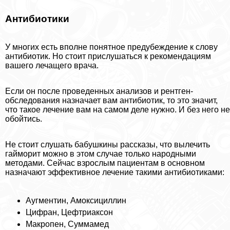
Антибиотики
У многих есть вполне понятное предубеждение к слову
антибиотик. Но стоит прислушаться к рекомендациям
вашего лечащего врача.
Если он после проведенных анализов и рентген-
обследования назначает вам антибиотик, то это значит,
что такое лечение вам на самом деле нужно. И без него не
обойтись.
Не стоит слушать бабушкины рассказы, что вылечить
гайморит можно в этом случае только народными
методами. Сейчас взрослым пациентам в основном
назначают эффективное лечение такими антибиотиками:
Аугментин, Амоксициллин
Цифран, Цефтриаксон
Макропен, Суммамед