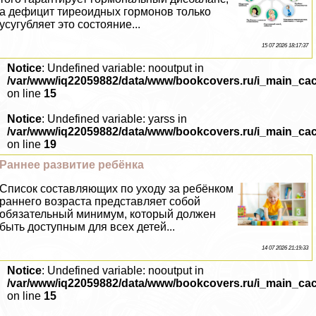
а дефицит тиреоидных гормонов только
усугубляет это состояние...
15 07 2026 18:17:37
Notice
: Undefined variable: nooutput in
/var/www/iq22059882/data/www/bookcovers.ru/i_main_ca
on line
15
Notice
: Undefined variable: yarss in
/var/www/iq22059882/data/www/bookcovers.ru/i_main_ca
on line
19
Раннее развитие ребёнка
Список составляющих по уходу за ребёнком
раннего возраста представляет собой
обязательный минимум, который должен
быть доступным для всех детей...
14 07 2026 21:19:33
Notice
: Undefined variable: nooutput in
/var/www/iq22059882/data/www/bookcovers.ru/i_main_ca
on line
15