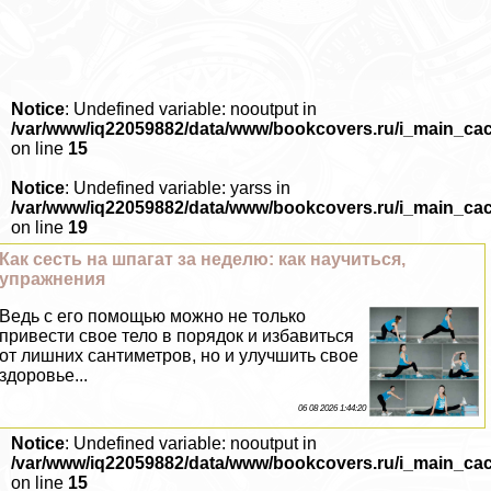
Notice
: Undefined variable: nooutput in
/var/www/iq22059882/data/www/bookcovers.ru/i_main_ca
on line
15
Notice
: Undefined variable: yarss in
/var/www/iq22059882/data/www/bookcovers.ru/i_main_ca
on line
19
Как сесть на шпагат за неделю: как научиться,
упражнения
Ведь с его помощью можно не только
привести свое тело в порядок и избавиться
от лишних сантиметров, но и улучшить свое
здоровье...
06 08 2026 1:44:20
Notice
: Undefined variable: nooutput in
/var/www/iq22059882/data/www/bookcovers.ru/i_main_ca
on line
15