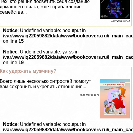
Тех, кто решил посветить себя созданию
домашнего очага, ждёт прибавление
семейства...
18 07 2026 9:57:14
Notice
: Undefined variable: nooutput in
/var/www/iq22059882/data/www/bookcovers.ru/i_main_ca
on line
15
Notice
: Undefined variable: yarss in
/var/www/iq22059882/data/www/bookcovers.ru/i_main_ca
on line
19
Как удержать мужчину?
Всего лишь несколько хитростей помогут
вам сохранить и укрепить отношения...
17 07 2026 18:19:58
Notice
: Undefined variable: nooutput in
/var/www/iq22059882/data/www/bookcovers.ru/i_main_ca