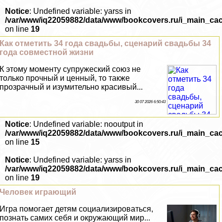
Notice
: Undefined variable: yarss in
/var/www/iq22059882/data/www/bookcovers.ru/i_main_ca
on line
19
Как отметить 34 года свадьбы, сценарий свадьбы 34
года совместной жизни
К этому моменту супружеский союз не
только прочный и ценный, то также
прозрачный и изумительно красивый...
30 07 2026 6:50:43
Notice
: Undefined variable: nooutput in
/var/www/iq22059882/data/www/bookcovers.ru/i_main_ca
on line
15
Notice
: Undefined variable: yarss in
/var/www/iq22059882/data/www/bookcovers.ru/i_main_ca
on line
19
Человек играющий
Игра помогает детям социализироваться,
познать самих себя и окружающий мир...