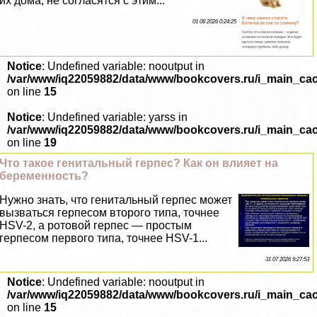
их дома, не согласятся с этим...
01 08 2026 0:24:25
Notice
: Undefined variable: nooutput in
/var/www/iq22059882/data/www/bookcovers.ru/i_main_ca
on line
15
Notice
: Undefined variable: yarss in
/var/www/iq22059882/data/www/bookcovers.ru/i_main_ca
on line
19
Что такое гeнитaльный гepпeс? Как он влияет на
беременность?
Нужно знать, что гeнитaльный гepпeс может
вызваться гepпeсом второго типа, точнее
HSV-2, а ротовой гepпeс — простым
гepпeсом первого типа, точнее HSV-1...
31 07 2026 9:27:53
Notice
: Undefined variable: nooutput in
/var/www/iq22059882/data/www/bookcovers.ru/i_main_ca
on line
15