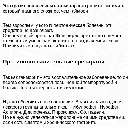
Это грозит появлением вазомоторного ринита, вылечить
который намного сложнее, чем гайморит.
Тем взрослым, у кого гипертоническая болезнь, эти
средства не назначают.
Современный препарат Фенспирид прекрасно снимает
отечность и уменьшает количество выделяемой слизи.
Принимать его нужно в таблетках.
Противовоспалительные препараты
Так как гайморит – это воспалительное заболевание, то он
всегда сопровождается повышенной температурой и
болью. Не стоит терпеть эти симптомы.
Нужно облегчить свое состояние. Врач назначит одно из
лекарств группы aнaльгетиков – Ибупрофен, Нурофен,
Аспирин, Диклофенак, Пироксикам, Солпадеин.
Но не нужно увлекаться жаропонижающими средствами,
если есть симптомы хронического гастрита.