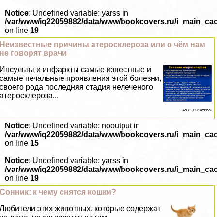
Notice
: Undefined variable: yarss in
/var/www/iq22059882/data/www/bookcovers.ru/i_main_ca
on line
19
Неизвестные причины атеросклероза или о чём нам
не говорят врачи
Инсульты и инфаркты самые известные и
самые печальные проявления этой болезни,
своего рода последняя стадия нелеченого
атеросклероза...
02 08 2026 0:59:27
Notice
: Undefined variable: nooutput in
/var/www/iq22059882/data/www/bookcovers.ru/i_main_ca
on line
15
Notice
: Undefined variable: yarss in
/var/www/iq22059882/data/www/bookcovers.ru/i_main_ca
on line
19
Сонник: к чему снятся кошки?
Любители этих животных, которые содержат