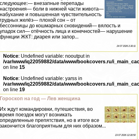
следующее:— внезапные перепады
настроения— боли в нижней части живота—
набухание и повышенная чувствительность
грудных желёз— плохой сон – от
бессонницы до кошмарных сновидений— вялость и
упадок сил— отёчность лица и конечностей— нарушение
функции ЖКТ: диарея или запор...
24 07 2026 2:30:11
Notice
: Undefined variable: nooutput in
/var/www/iq22059882/data/www/bookcovers.ru/i_main_ca
on line
15
Notice
: Undefined variable: yarss in
/var/www/iq22059882/data/www/bookcovers.ru/i_main_ca
on line
19
Гороскоп на год — Лев женщина
Их ждут комaндировки, путешествия, во
время поездок могут возникать
определенные препятствия, но в итоге все
закончится благоприятным для них образом...
23 07 2026 12:30:50