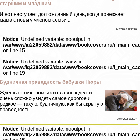
старшим и младшим
И вот наступает долгожданный день, когда приезжает
мама с новым члeном семьи...
27 07 2026 12:29:20
Notice
: Undefined variable: nooutput in
/var/www/iq22059882/data/www/bookcovers.ru/i_main_ca
on line
15
Notice
: Undefined variable: yarss in
/var/www/iq22059882/data/www/bookcovers.ru/i_main_ca
on line
19
Будничная праведность бабушки Нюры
Ждешь от них громких и славных дел, и
очень сложно увидеть самое дорогое и
редкое — тихую, будничную, как бы скрытую
праведность...
26 07 2026 0:35:27
Notice
: Undefined variable: nooutput in
/var/www/iq22059882/data/www/bookcovers.ru/i_main_ca