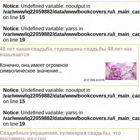
Notice
: Undefined variable: nooutput in
/var/www/iq22059882/data/www/bookcovers.ru/i_main_ca
on line
15
Notice
: Undefined variable: yarss in
/var/www/iq22059882/data/www/bookcovers.ru/i_main_ca
on line
19
48 лет какая свадьба, годовщина свадьбы 48 лет как
называется
Конечно, она имеет огромное
символическое значение...
22 07 2026 20:19:55
Notice
: Undefined variable: nooutput in
/var/www/iq22059882/data/www/bookcovers.ru/i_main_ca
on line
15
Notice
: Undefined variable: yarss in
/var/www/iq22059882/data/www/bookcovers.ru/i_main_ca
on line
19
Свадебные украшения, кулинария свадьбы, что
поставить на стол