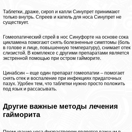
Таблетки, драже, сироп и капли Синупрет принимают
только внутрь. Спреев и капель для носа Синупрет не
существует.
Гомеопатический спрей в нос Синуфорте на основе сока
цикламена помогают снять болезненные симптомы (боль
в голове и лице, повышенную температуру), снимает отек
слизистой. В комплексе с другими препаратами является
экстренной помощью при остром гайморите.
Цинабсин – еще один препарат гомеопатии – помогает
снять отек и воспаление при инфекциях придаточных
пазух. Удобен тем, что таблетки нужно просто положить
под язык и рассасывать.
Другие важные методы лечения
гайморита
Промывание носа физраствором является важным в