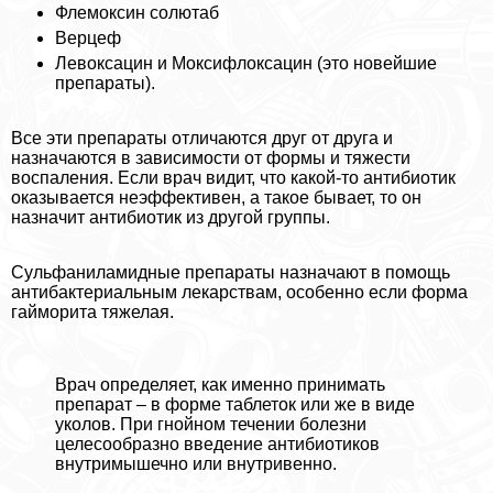
Флемоксин солютаб
Верцеф
Левоксацин и Моксифлоксацин (это новейшие
препараты).
Все эти препараты отличаются друг от друга и
назначаются в зависимости от формы и тяжести
воспаления. Если врач видит, что какой-то антибиотик
оказывается неэффективен, а такое бывает, то он
назначит антибиотик из другой группы.
Сульфаниламидные препараты назначают в помощь
антибактериальным лекарствам, особенно если форма
гайморита тяжелая.
Врач определяет, как именно принимать
препарат – в форме таблеток или же в виде
уколов. При гнойном течении болезни
целесообразно введение антибиотиков
внутримышечно или внутривенно.