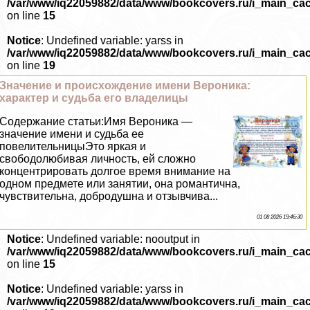
/var/www/iq22059882/data/www/bookcovers.ru/i_main_ca
on line
15
Notice
: Undefined variable: yarss in
/var/www/iq22059882/data/www/bookcovers.ru/i_main_ca
on line
19
Значение и происхождение имени Вероника:
хаpaктер и судьба его владелицы
Содержание статьи:Имя Вероника —
значение имени и судьба ее
повелительницыЭто яркая и
свободолюбивая личность, ей сложно
концентрировать долгое время внимание на
одном предмете или занятии, она романтична,
чувствительна, добродушна и отзывчива...
01 08 2026 19:46:30
Notice
: Undefined variable: nooutput in
/var/www/iq22059882/data/www/bookcovers.ru/i_main_ca
on line
15
Notice
: Undefined variable: yarss in
/var/www/iq22059882/data/www/bookcovers.ru/i_main_ca