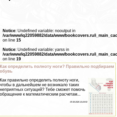
Notice
: Undefined variable: nooutput in
/var/www/iq22059882/data/www/bookcovers.ru/i_main_ca
on line
15
Notice
: Undefined variable: yarss in
/var/www/iq22059882/data/www/bookcovers.ru/i_main_ca
on line
19
Как определить полноту ноги? Правильно подбираем
обувь
Как правильно определить полноту ноги,
чтобы в дальнейшем не возникало таких
неприятных ситуаций? Тебе сможет помочь
обращение к математическим расчетам...
05 08 2026 19:24:50