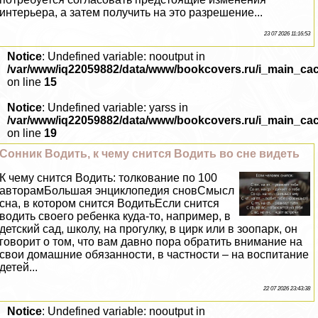
интерьера, а затем получить на это разрешение...
23 07 2026 11:16:53
Notice
: Undefined variable: nooutput in
/var/www/iq22059882/data/www/bookcovers.ru/i_main_ca
on line
15
Notice
: Undefined variable: yarss in
/var/www/iq22059882/data/www/bookcovers.ru/i_main_ca
on line
19
Сонник Водить, к чему снится Водить во сне видеть
К чему снится Водить: толкование по 100
авторамБольшая энциклопедия сновСмысл
сна, в котором снится ВодитьЕсли снится
водить своего ребенка куда-то, например, в
детский сад, школу, на прогулку, в цирк или в зоопарк, он
говорит о том, что вам давно пора обратить внимание на
свои домашние обязанности, в частности – на воспитание
детей...
22 07 2026 23:43:38
Notice
: Undefined variable: nooutput in