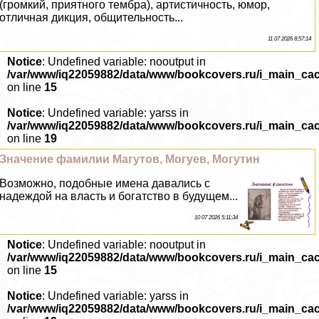
(громкий, приятного тембра), артистичность, юмор,
отличная дикция, общительность...
11 07 2026 8:57:14
Notice
: Undefined variable: nooutput in
/var/www/iq22059882/data/www/bookcovers.ru/i_main_ca
on line
15
Notice
: Undefined variable: yarss in
/var/www/iq22059882/data/www/bookcovers.ru/i_main_ca
on line
19
Значение фамилии Магутов, Могуев, Могутин
Возможно, подобные имена давались с
надеждой на власть и богатство в будущем...
10 07 2026 5:11:34
Notice
: Undefined variable: nooutput in
/var/www/iq22059882/data/www/bookcovers.ru/i_main_ca
on line
15
Notice
: Undefined variable: yarss in
/var/www/iq22059882/data/www/bookcovers.ru/i_main_ca