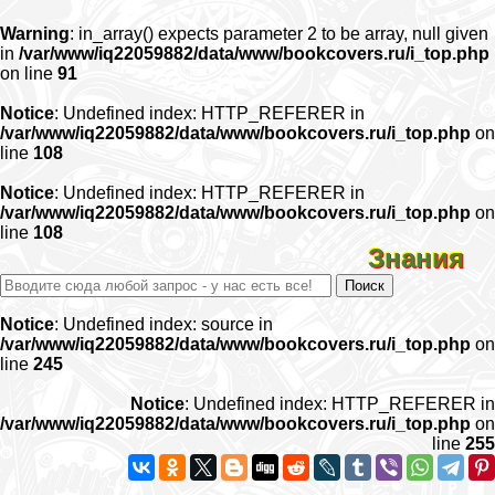
Warning
: in_array() expects parameter 2 to be array, null given
in
/var/www/iq22059882/data/www/bookcovers.ru/i_top.php
on line
91
Notice
: Undefined index: HTTP_REFERER in
/var/www/iq22059882/data/www/bookcovers.ru/i_top.php
on
line
108
Notice
: Undefined index: HTTP_REFERER in
/var/www/iq22059882/data/www/bookcovers.ru/i_top.php
on
line
108
Знания
Notice
: Undefined index: source in
/var/www/iq22059882/data/www/bookcovers.ru/i_top.php
on
line
245
Notice
: Undefined index: HTTP_REFERER in
/var/www/iq22059882/data/www/bookcovers.ru/i_top.php
on
line
255