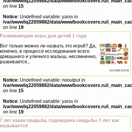
/var/www/iq22059882/data/www/bookcovers.ru/i_main_ca
on line
15
Notice
: Undefined variable: yarss in
/var/www/iq22059882/data/www/bookcovers.ru/i_main_ca
on line
19
Развивающие игры для детей 1 года
Вот только можно ли назвать это игрой? Да,
конечно, в процессе исследования всего
домашнего и уличного малыш, несомненно,
развивается...
15 07 2026 15:37:24
Notice
: Undefined variable: nooutput in
/var/www/iq22059882/data/www/bookcovers.ru/i_main_ca
on line
15
Notice
: Undefined variable: yarss in
/var/www/iq22059882/data/www/bookcovers.ru/i_main_ca
on line
19
7 лет какая свадьба, годовщина свадьбы 7 лет как
называется