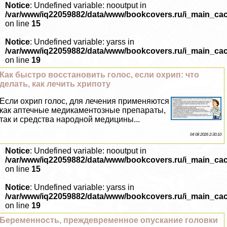
Notice
: Undefined variable: nooutput in
/var/www/iq22059882/data/www/bookcovers.ru/i_main_ca
on line
15
Notice
: Undefined variable: yarss in
/var/www/iq22059882/data/www/bookcovers.ru/i_main_ca
on line
19
Как быстро восстановить голос, если охрип: что
делать, как лечить хрипоту
Если охрип голос, для лечения применяются
как аптечные медикаментозные препараты,
так и средства народной медицины...
04 08 2026 2:30:10
Notice
: Undefined variable: nooutput in
/var/www/iq22059882/data/www/bookcovers.ru/i_main_ca
on line
15
Notice
: Undefined variable: yarss in
/var/www/iq22059882/data/www/bookcovers.ru/i_main_ca
on line
19
Беременность, преждевременное опускание головки