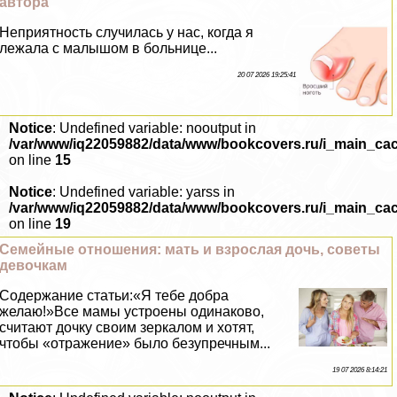
автора
Неприятность случилась у нас, когда я
лежала с малышом в больнице...
20 07 2026 19:25:41
Notice
: Undefined variable: nooutput in
/var/www/iq22059882/data/www/bookcovers.ru/i_main_ca
on line
15
Notice
: Undefined variable: yarss in
/var/www/iq22059882/data/www/bookcovers.ru/i_main_ca
on line
19
Семейные отношения: мать и взрослая дочь, советы
дeвoчкам
Содержание статьи:«Я тебе добра
желаю!»Все мамы устроены одинаково,
считают дочку своим зеркалом и хотят,
чтобы «отражение» было безупречным...
19 07 2026 8:14:21