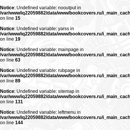
Notice
: Undefined variable: nooutput in
/var/www/iq22059882/data/www/bookcovers.ru/i_main_cac
on line
15
Notice
: Undefined variable: yarss in
/var/www/iq22059882/data/www/bookcovers.ru/i_main_cac
on line
19
Notice
: Undefined variable: mainpage in
/var/www/iq22059882/data/www/bookcovers.ru/i_main_cac
on line
63
Notice
: Undefined variable: rubpage in
/var/www/iq22059882/data/www/bookcovers.ru/i_main_cac
on line
89
Notice
: Undefined variable: sitemap in
/var/www/iq22059882/data/www/bookcovers.ru/i_main_cac
on line
131
Notice
: Undefined variable: leftmenu in
/var/www/iq22059882/data/www/bookcovers.ru/i_main_cac
on line
144