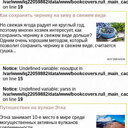
/var/www/iq22059882/data/www/bookcovers.ru/i_main_ca
on line
19
Как сохранить чернику на зиму в свежем виде
Но свежая ягода радует не круглый год,
поэтому многих хозяек интересует, как
сохранить чернику в свежем виде дольше?
Одним очень хорошим методом, который
позволит сохранить чернику в свежем виде, считается
сушка...
06 07 2026 8:23:54
Notice
: Undefined variable: nooutput in
/var/www/iq22059882/data/www/bookcovers.ru/i_main_ca
on line
15
Notice
: Undefined variable: yarss in
/var/www/iq22059882/data/www/bookcovers.ru/i_main_ca
on line
19
Путешествие на вулкан Этна
Этна занимает 10-е место в мире среди
могущественных активных вулканов
современности...