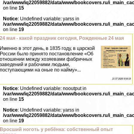
/var/www/iq22059882/data/www/bookcovers.ru/i_main_ca
on line
15
Notice
: Undefined variable: yarss in
/var/www/iq22059882/data/www/bookcovers.ru/i_main_ca
on line
19
24 мая - какой праздник сегодня, Рожденные 24 мая
Именно в этот день, в 1835 году, в царской
России было принято постановление «Об
отношении между хозяевами фабричных
заведений и рабочими людьми,
поступающими на оные по найму»...
21 07 2026 9:54:19
Notice
: Undefined variable: nooutput in
/var/www/iq22059882/data/www/bookcovers.ru/i_main_ca
on line
15
Notice
: Undefined variable: yarss in
/var/www/iq22059882/data/www/bookcovers.ru/i_main_ca
on line
19
Вросший ноготь у ребёнка: собственный опыт