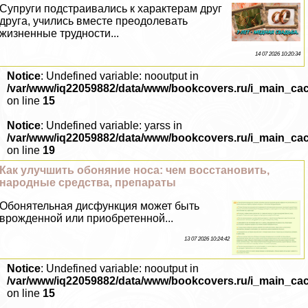
Супруги подстраивались к хаpaктерам друг
друга, учились вместе преодолевать
жизненные трудности...
14 07 2026 10:20:34
Notice
: Undefined variable: nooutput in
/var/www/iq22059882/data/www/bookcovers.ru/i_main_ca
on line
15
Notice
: Undefined variable: yarss in
/var/www/iq22059882/data/www/bookcovers.ru/i_main_ca
on line
19
Как улучшить обоняние носа: чем восстановить,
народные средства, препараты
Обонятельная дисфункция может быть
врожденной или приобретенной...
13 07 2026 10:24:42
Notice
: Undefined variable: nooutput in
/var/www/iq22059882/data/www/bookcovers.ru/i_main_ca
on line
15