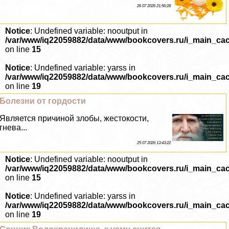
26 07 2026 21:56:28
Notice
: Undefined variable: nooutput in
/var/www/iq22059882/data/www/bookcovers.ru/i_main_ca
on line
15
Notice
: Undefined variable: yarss in
/var/www/iq22059882/data/www/bookcovers.ru/i_main_ca
on line
19
Болезни от гордости
Является причиной злобы, жестокости,
гнева...
25 07 2026 13:43:22
Notice
: Undefined variable: nooutput in
/var/www/iq22059882/data/www/bookcovers.ru/i_main_ca
on line
15
Notice
: Undefined variable: yarss in
/var/www/iq22059882/data/www/bookcovers.ru/i_main_ca
on line
19