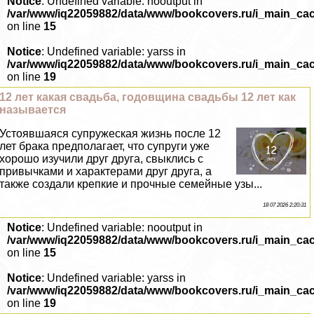
Notice
: Undefined variable: nooutput in
/var/www/iq22059882/data/www/bookcovers.ru/i_main_ca
on line
15
Notice
: Undefined variable: yarss in
/var/www/iq22059882/data/www/bookcovers.ru/i_main_ca
on line
19
12 лет какая свадьба, годовщина свадьбы 12 лет как
называется
Устоявшаяся супружеская жизнь после 12
лет бpaка предполагает, что супруги уже
хорошо изучили друг друга, свыклись с
привычками и хаpaктерами друг друга, а
также создали крепкие и прочные семейные узы...
18 07 2026 2:20:31
Notice
: Undefined variable: nooutput in
/var/www/iq22059882/data/www/bookcovers.ru/i_main_ca
on line
15
Notice
: Undefined variable: yarss in
/var/www/iq22059882/data/www/bookcovers.ru/i_main_ca
on line
19