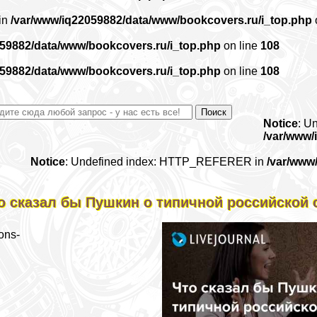
 in
/var/www/iq22059882/data/www/bookcovers.ru/i_top.php
059882/data/www/bookcovers.ru/i_top.php
on line
108
059882/data/www/bookcovers.ru/i_top.php
on line
108
Notice
: U
/var/www/
Notice
: Undefined index: HTTP_REFERER in
/var/www
о сказал бы Пушкин о типичной российской 
ons-