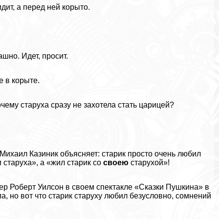
ит, а перед ней корыто.
ашно. Идет, просит.
е в корыте.
очему старуха сразу не захотела стать царицей?
 Михаил Казиник объясняет: старик просто очень любил
 старуха», а «жил старик со
своею
старухой»!
ер Роберт Уилсон в своем спектакле «Сказки Пушкина» в
а, но вот что старик старуху любил безусловно, сомнений