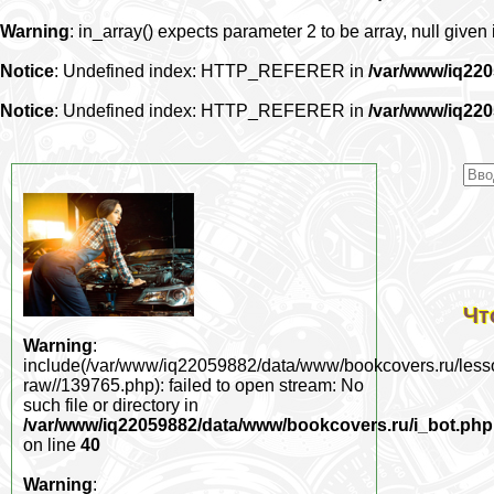
Warning
: in_array() expects parameter 2 to be array, null given
Notice
: Undefined index: HTTP_REFERER in
/var/www/iq22
Notice
: Undefined index: HTTP_REFERER in
/var/www/iq22
Чт
Warning
:
include(/var/www/iq22059882/data/www/bookcovers.ru/less
raw//139765.php): failed to open stream: No
such file or directory in
/var/www/iq22059882/data/www/bookcovers.ru/i_bot.php
on line
40
Warning
: