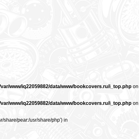
/var/www/iq22059882/data/www/bookcovers.ru/i_top.php
on
/var/www/iq22059882/data/www/bookcovers.ru/i_top.php
on
r/share/pear:/usr/share/php') in