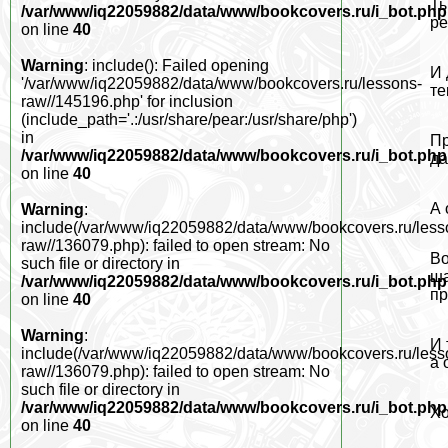
Ты
/var/www/iq22059882/data/www/bookcovers.ru/i_bot.php
ре
on line
40
Warning
: include(): Failed opening
И 
'/var/www/iq22059882/data/www/bookcovers.ru/lessons-
те
raw//145196.php' for inclusion
(include_path='.:/usr/share/pear:/usr/share/php')
in
Пр
/var/www/iq22059882/data/www/bookcovers.ru/i_bot.php
да
on line
40
А 
Warning
:
include(/var/www/iq22059882/data/www/bookcovers.ru/less
raw//136079.php): failed to open stream: No
Во
such file or directory in
ша
/var/www/iq22059882/data/www/bookcovers.ru/i_bot.php
пр
on line
40
Warning
:
И 
include(/var/www/iq22059882/data/www/bookcovers.ru/less
а 
raw//136079.php): failed to open stream: No
such file or directory in
/var/www/iq22059882/data/www/bookcovers.ru/i_bot.php
Хо
on line
40