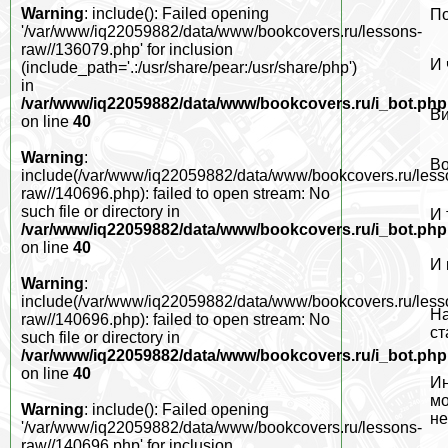
Warning
: include(): Failed opening
По
'/var/www/iq22059882/data/www/bookcovers.ru/lessons-
raw//136079.php' for inclusion
И 
(include_path='.:/usr/share/pear:/usr/share/php')
in
/var/www/iq22059882/data/www/bookcovers.ru/i_bot.php
Ви
on line
40
Warning
:
Во
include(/var/www/iq22059882/data/www/bookcovers.ru/less
raw//140696.php): failed to open stream: No
such file or directory in
И 
/var/www/iq22059882/data/www/bookcovers.ru/i_bot.php
on line
40
И 
Warning
:
include(/var/www/iq22059882/data/www/bookcovers.ru/less
На
raw//140696.php): failed to open stream: No
ст
such file or directory in
/var/www/iq22059882/data/www/bookcovers.ru/i_bot.php
on line
40
Ин
мо
Warning
: include(): Failed opening
не
'/var/www/iq22059882/data/www/bookcovers.ru/lessons-
raw//140696.php' for inclusion