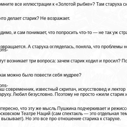
мните все иллюстрации к «Золотой рыбке»? Там старуха сид
что делает старик? Не возражает.
димо, и сам понимает, что попросить что-то — не так уж стр
звращается. А старуха огляделась, поняла, что проблемы н
ons-
тут возникает три вопроса: зачем старик ходил и просил? П
как можно было повести себя мудрее?
ons-
ш современник, известный скрипач, искусствовед и лектор
аруху. Любил безусловно. Поэтому не просто «жили старик и
тересно, что эту же мысль Пушкина подчеркивает и режисс
сковском Театре Наций (сам спектакль — это отдельная тем
 вызывает). Но это все про отношение старика к старухе.