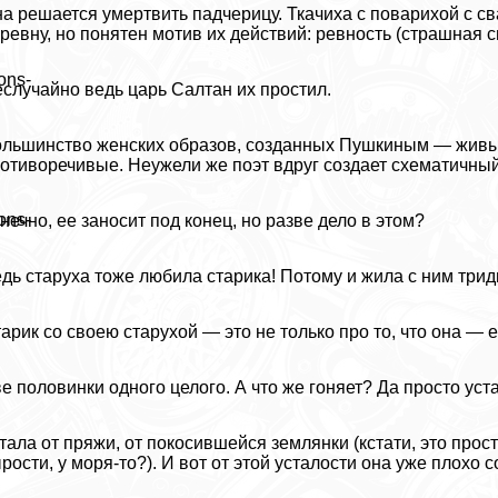
а решается умертвить падчерицу. Ткачиха с поварихой с с
ревну, но понятен мотив их действий: ревность (страшная си
ons-
случайно ведь царь Салтан их простил.
льшинство женских образов, созданных Пушкиным — живые
отиворечивые. Неужели же поэт вдруг создает схематичный
ons-
нечно, ее заносит под конец, но разве дело в этом?
дь старуха тоже любила старика! Потому и жила с ним тридц
арик со своею старухой — это не только про то, что она — ег
е половинки одного целого. А что же гоняет? Да просто уст
тала от пряжи, от покосившейся землянки (кстати, это прос
рости, у моря-то?). И вот от этой усталости она уже плохо с