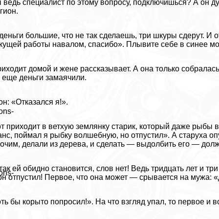
 ведь специалист по этому вопросу, подключишься? А он ду
гион.
деньги большие, что не так сделаешь, три шкуры сдерут. И 
кущей работы навалом, спасибо». Плывите себе в синее мо
иходит домой и жене рассказывает. А она только собралась
 еще деньги замаячили.
он: «Отказался я!».
ons-
т приходит в ветхую землянку старик, который даже рыбы в 
нс, поймал я рыбку волшебную, но отпустил». А старуха оп
очим, делали из дерева, и сделать — выдолбить его — дол
так ей обидно становится, слов нет! Ведь тридцать лет и тр
ons-
он отпустил! Первое, что она может — срывается на мужа: 
ть бы корыто попросил!». На что взгляд упал, то первое и 