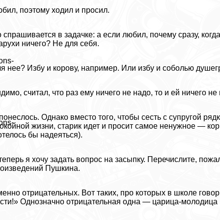
бил, поэтому ходил и просил.
 спрашивается в задачке: а если любил, почему сразу, ког
арухи ничего? Не для себя.
ons-
я нее? Избу и корову, например. Или избу и соболью душег
димо, считал, что раз ему ничего не надо, то и ей ничего не 
понеслось. Однако вместо того, чтобы сесть с супругой ряд
ons-
окойной жизни, старик идет и просит самое ненужное — кор
отелось бы надеяться).
теперь я хочу задать вопрос на засыпку. Перечислите, пож
оизведений Пушкина.
енно отрицательных. Вот таких, про которых в школе говор
сти!» Однозначно отрицательная одна — царица-молодица и