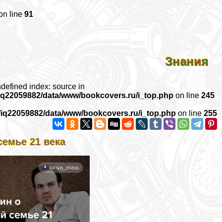
on line
91
Знания
ndefined index: source in
iq22059882/data/www/bookcovers.ru/i_top.php
on line
245
/iq22059882/data/www/bookcovers.ru/i_top.php
on line
255
семье 21 века