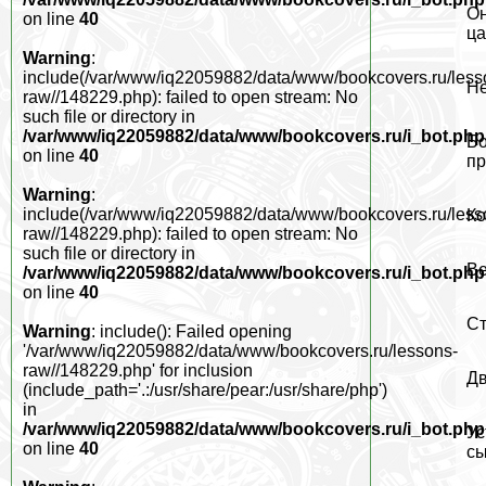
Он
on line
40
ца
Warning
:
include(/var/www/iq22059882/data/www/bookcovers.ru/less
Не
raw//148229.php): failed to open stream: No
such file or directory in
/var/www/iq22059882/data/www/bookcovers.ru/i_bot.php
Бо
on line
40
пр
Warning
:
include(/var/www/iq22059882/data/www/bookcovers.ru/less
Ко
raw//148229.php): failed to open stream: No
such file or directory in
Ве
/var/www/iq22059882/data/www/bookcovers.ru/i_bot.php
on line
40
Ст
Warning
: include(): Failed opening
'/var/www/iq22059882/data/www/bookcovers.ru/lessons-
raw//148229.php' for inclusion
Дв
(include_path='.:/usr/share/pear:/usr/share/php')
in
/var/www/iq22059882/data/www/bookcovers.ru/i_bot.php
Ус
on line
40
сы