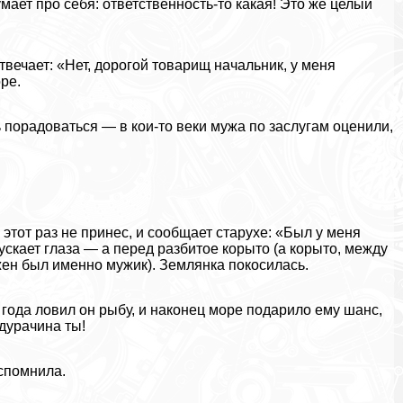
мает про себя: ответственность-то какая! Это же целый
отвечает: «Нет, дорогой товарищ начальник, у меня
ре.
 порадоваться — в кои-то веки мужа по заслугам оценили,
этот раз не принес, и сообщает старухе: «Был у меня
ускает глаза — а перед разбитое корыто (а корыто, между
жен был именно мужик). Землянка покосилась.
и года ловил он рыбу, и наконец море подарило ему шанс,
«дypaчина ты!
вспомнила.