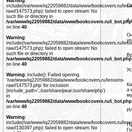
Warning
:
Св
include(/var/www/iq22059882/data/www/bookcovers.ru/less
raw//147573.php): failed to open stream: No
such file or directory in
А 
/var/www/iq22059882/data/www/bookcovers.ru/i_bot.php
on line
40
Он
Warning
:
уп
include(/var/www/iq22059882/data/www/bookcovers.ru/less
raw//147573.php): failed to open stream: No
such file or directory in
Вр
/var/www/iq22059882/data/www/bookcovers.ru/i_bot.php
on line
40
Ус
Warning
: include(): Failed opening
'/var/www/iq22059882/data/www/bookcovers.ru/lessons-
Ка
raw//147573.php' for inclusion
а 
(include_path='.:/usr/share/pear:/usr/share/php')
му
in
/var/www/iq22059882/data/www/bookcovers.ru/i_bot.php
on line
40
Ил
Warning
:
include(/var/www/iq22059882/data/www/bookcovers.ru/less
Пу
raw//130397.php): failed to open stream: No
Го