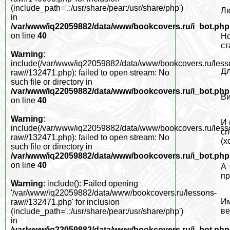
(include_path='.:/usr/share/pear:/usr/share/php')
Лю
in
/var/www/iq22059882/data/www/bookcovers.ru/i_bot.php
on line
40
Но
ст
Warning
:
include(/var/www/iq22059882/data/www/bookcovers.ru/less
Дл
raw//132471.php): failed to open stream: No
such file or directory in
/var/www/iq22059882/data/www/bookcovers.ru/i_bot.php
Ви
on line
40
Warning
:
И 
include(/var/www/iq22059882/data/www/bookcovers.ru/less
сп
raw//132471.php): failed to open stream: No
(х
such file or directory in
/var/www/iq22059882/data/www/bookcovers.ru/i_bot.php
on line
40
А 
пр
Warning
: include(): Failed opening
'/var/www/iq22059882/data/www/bookcovers.ru/lessons-
Им
raw//132471.php' for inclusion
ве
(include_path='.:/usr/share/pear:/usr/share/php')
in
/var/www/iq22059882/data/www/bookcovers.ru/i_bot.php