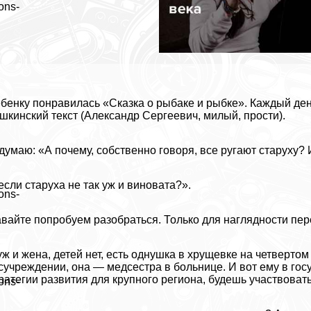
ons-
бенку понравилась «Сказка о рыбаке и рыбке». Каждый де
шкинский текст (Александр Сергеевич, милый, прости).
думаю: «А почему, собственно говоря, все ругают старуху?
если старуха не так уж и виновата?».
ons-
вайте попробуем разобраться. Только для наглядности пе
ж и жена, детей нет, есть однушка в хрущевке на четвертом
сучреждении, она — медсестра в больнице. И вот ему в го
ратегии развития для крупного региона, будешь участвоват
ons-