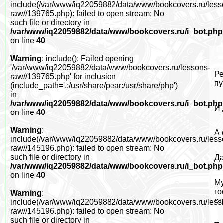
include(/var/www/iq22059882/data/www/bookcovers.ru/less
raw//139765.php): failed to open stream: No
such file or directory in
/var/www/iq22059882/data/www/bookcovers.ru/i_bot.php
on line
40
Warning
: include(): Failed opening
'/var/www/iq22059882/data/www/bookcovers.ru/lessons-
Ре
raw//139765.php' for inclusion
пу
(include_path='.:/usr/share/pear:/usr/share/php')
in
/var/www/iq22059882/data/www/bookcovers.ru/i_bot.php
И 
on line
40
Warning
:
А 
include(/var/www/iq22059882/data/www/bookcovers.ru/less
raw//145196.php): failed to open stream: No
such file or directory in
Да
/var/www/iq22059882/data/www/bookcovers.ru/i_bot.php
on line
40
Му
го
Warning
:
ст
include(/var/www/iq22059882/data/www/bookcovers.ru/less
raw//145196.php): failed to open stream: No
such file or directory in