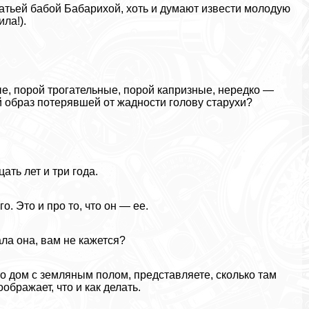
ватьей бабой Бабарихой, хоть и думают извести молодую
ла!).
, порой трогательные, порой капризные, нередко —
 образ потерявшей от жадности голову старухи?
ать лет и три года.
о. Это и про то, что он — ее.
ала она, вам не кажется?
то дом с земляным полом, представляете, сколько там
оображает, что и как делать.