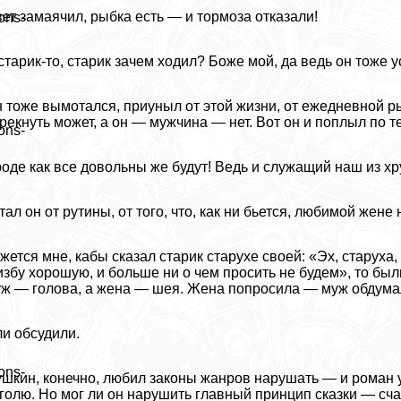
ет замаячил, рыбка есть — и тормоза отказали!
ons-
старик-то, старик зачем ходил? Боже мой, да ведь он тоже у
 тоже вымотался, приуныл от этой жизни, от ежедневной ры
рекнуть может, а он — мужчина — нет. Вот он и поплыл по те
ons-
оде как все довольны же будут! Ведь и служащий наш из х
тал он от рутины, от того, что, как ни бьется, любимой жене
жется мне, кабы сказал старик старухе своей: «Эх, старуха,
избу хорошую, и больше ни о чем просить не будем», то бы
ж — голова, а жена — шея. Жена попросила — муж обдумал
и обсудили.
ons-
шкин, конечно, любил законы жанров нарушать — и роман у 
голю. Но мог ли он нарушить главный принцип сказки — сч