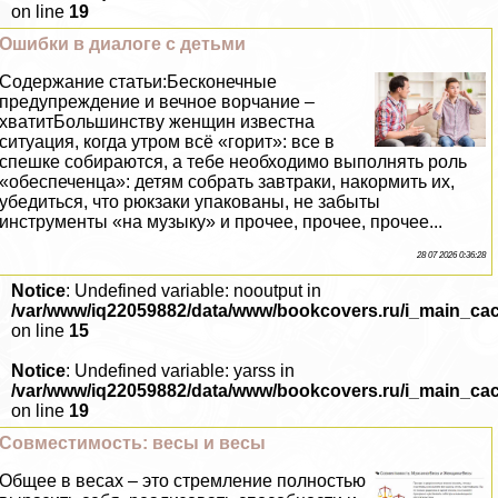
on line
19
Ошибки в диалоге с детьми
Содержание статьи:Бесконечные
предупреждение и вечное ворчание –
хватитБольшинству женщин известна
ситуация, когда утром всё «горит»: все в
спешке собираются, а тебе необходимо выполнять роль
«обеспеченца»: детям собрать завтpaки, накормить их,
убедиться, что рюкзаки упакованы, не забыты
инструменты «на музыку» и прочее, прочее, прочее...
28 07 2026 0:36:28
Notice
: Undefined variable: nooutput in
/var/www/iq22059882/data/www/bookcovers.ru/i_main_ca
on line
15
Notice
: Undefined variable: yarss in
/var/www/iq22059882/data/www/bookcovers.ru/i_main_ca
on line
19
Совместимость: весы и весы
Общее в весах – это стремление полностью