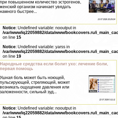
при повышенном количество эстрогенов,
женский организм начинает увядать
намного быстрее...
23 07 2026 20:29:24
Notice
: Undefined variable: nooutput in
/var/www/iq22059882/data/www/bookcovers.ru/i_main_ca
on line
15
Notice
: Undefined variable: yarss in
/var/www/iq22059882/data/www/bookcovers.ru/i_main_ca
on line
19
Народные средства если болит ухо: лечение боли,
первая помощь
Ушная боль может быть ноющей,
пульсирующей, стреляющей, может
возникать ощущение давления или
заложенности, сильный зуд...
22 07 2026 5:11:11
Notice
: Undefined variable: nooutput in
/var/www/iq22059882/data/www/bookcovers.ru/i_main_ca
on line
15