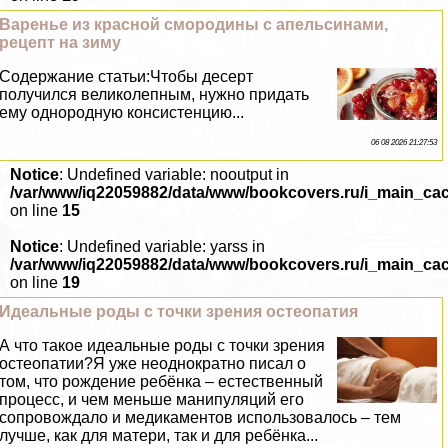
Варенье из красной смородины с апельсинами,
рецепт на зиму
Содержание статьи:Чтобы десерт
получился великолепным, нужно придать
ему однородную консистенцию...
06 08 2026 21:27:53
Notice
: Undefined variable: nooutput in
/var/www/iq22059882/data/www/bookcovers.ru/i_main_ca
on line
15
Notice
: Undefined variable: yarss in
/var/www/iq22059882/data/www/bookcovers.ru/i_main_ca
on line
19
Идеальные роды с точки зрения остеопатия
А что такое идеальные роды с точки зрения
остеопатии?Я уже неоднократно писал о
том, что рождение ребёнка – естественный
процесс, и чем меньше манипуляций его
сопровождало и медикаментов использовалось – тем
лучше, как для матери, так и для ребёнка...