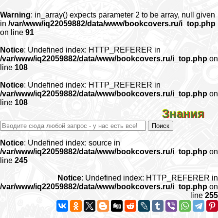
Warning
: in_array() expects parameter 2 to be array, null given
in
/var/www/iq22059882/data/www/bookcovers.ru/i_top.php
on line
91
Notice
: Undefined index: HTTP_REFERER in
/var/www/iq22059882/data/www/bookcovers.ru/i_top.php
on
line
108
Notice
: Undefined index: HTTP_REFERER in
/var/www/iq22059882/data/www/bookcovers.ru/i_top.php
on
line
108
Знания
Notice
: Undefined index: source in
/var/www/iq22059882/data/www/bookcovers.ru/i_top.php
on
line
245
Notice
: Undefined index: HTTP_REFERER in
/var/www/iq22059882/data/www/bookcovers.ru/i_top.php
on
line
255