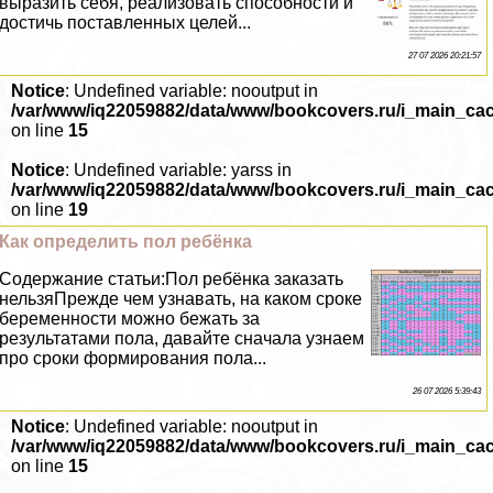
выразить себя, реализовать способности и
достичь поставленных целей...
27 07 2026 20:21:57
Notice
: Undefined variable: nooutput in
/var/www/iq22059882/data/www/bookcovers.ru/i_main_ca
on line
15
Notice
: Undefined variable: yarss in
/var/www/iq22059882/data/www/bookcovers.ru/i_main_ca
on line
19
Как определить пол ребёнка
Содержание статьи:Пол ребёнка заказать
нельзяПрежде чем узнавать, на каком сроке
беременности можно бежать за
результатами пола, давайте сначала узнаем
про сроки формирования пола...
26 07 2026 5:39:43
Notice
: Undefined variable: nooutput in
/var/www/iq22059882/data/www/bookcovers.ru/i_main_ca
on line
15