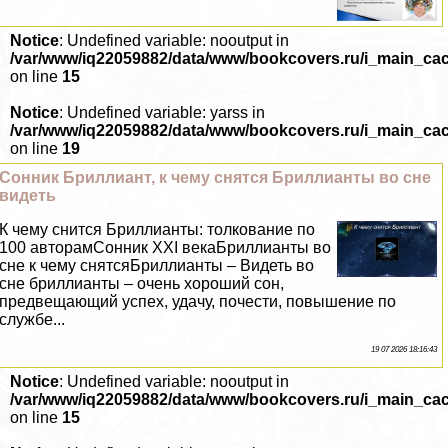
Notice
: Undefined variable: nooutput in
/var/www/iq22059882/data/www/bookcovers.ru/i_main_ca
on line
15
Notice
: Undefined variable: yarss in
/var/www/iq22059882/data/www/bookcovers.ru/i_main_ca
on line
19
Сонник Бриллиант, к чему снятся Бриллианты во сне
видеть
К чему снится Бриллианты: толкование по
100 авторамСонник XXI векаБриллианты во
сне к чему снятсяБриллианты – Видеть во
сне бриллианты – очень хороший сон,
предвещающий успех, удачу, почести, повышение по
службе...
19 07 2026 18:16:43
Notice
: Undefined variable: nooutput in
/var/www/iq22059882/data/www/bookcovers.ru/i_main_ca
on line
15