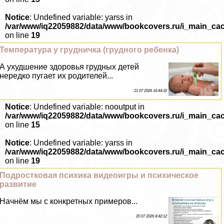
Notice
: Undefined variable: yarss in
/var/www/iq22059882/data/www/bookcovers.ru/i_main_ca
on line
19
Температура у грудничка (грудного ребенка)
А ухудшение здоровья грудных детей
нередко пугает их родителей...
21 07 2026 16:44:32
Notice
: Undefined variable: nooutput in
/var/www/iq22059882/data/www/bookcovers.ru/i_main_ca
on line
15
Notice
: Undefined variable: yarss in
/var/www/iq22059882/data/www/bookcovers.ru/i_main_ca
on line
19
Подростковая психика видеоигры и психическое
развитие
Начнём мы с конкретных примеров...
20 07 2026 8:42:12