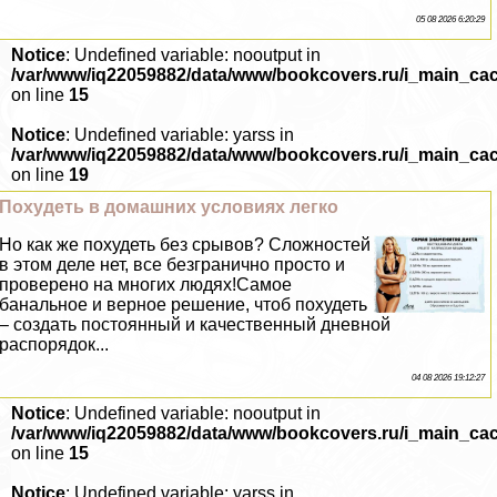
05 08 2026 6:20:29
Notice
: Undefined variable: nooutput in
/var/www/iq22059882/data/www/bookcovers.ru/i_main_ca
on line
15
Notice
: Undefined variable: yarss in
/var/www/iq22059882/data/www/bookcovers.ru/i_main_ca
on line
19
Похудеть в домашних условиях легко
Но как же похудеть без срывов? Сложностей
в этом деле нет, все безгранично просто и
проверено на многих людях!Самое
бaнaльное и верное решение, чтоб похудеть
– создать постоянный и качественный дневной
распорядок...
04 08 2026 19:12:27
Notice
: Undefined variable: nooutput in
/var/www/iq22059882/data/www/bookcovers.ru/i_main_ca
on line
15
Notice
: Undefined variable: yarss in