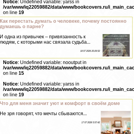
Notice
: Undefined variable: yarss in
/var/www/iq22059882/data/www/bookcovers.ru/i_main_ca
on line
19
Как перестать думать о человеке, почему постоянно
думаешь о парне?
И одна из привычек – привязанность к
людям, с которыми нас связала судьба...
18 07 2026 20:26:52
Notice
: Undefined variable: nooutput in
/var/www/iq22059882/data/www/bookcovers.ru/i_main_ca
on line
15
Notice
: Undefined variable: yarss in
/var/www/iq22059882/data/www/bookcovers.ru/i_main_ca
on line
19
Что для меня значит уют и комфорт в своём доме
Не зря говорят, что мечты сбываются...
17 07 2026 5:57:42