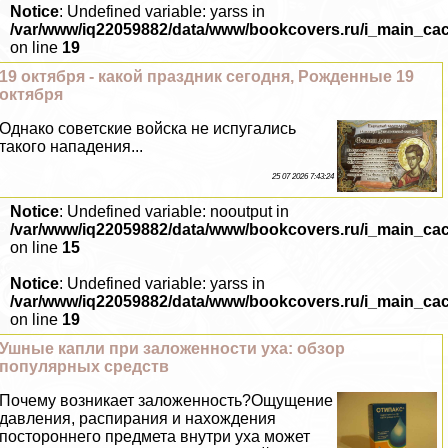
Notice
: Undefined variable: yarss in
/var/www/iq22059882/data/www/bookcovers.ru/i_main_ca
on line
19
19 октября - какой праздник сегодня, Рожденные 19
октября
Однако советские войска не испугались
такого нападения...
25 07 2026 7:43:24
Notice
: Undefined variable: nooutput in
/var/www/iq22059882/data/www/bookcovers.ru/i_main_ca
on line
15
Notice
: Undefined variable: yarss in
/var/www/iq22059882/data/www/bookcovers.ru/i_main_ca
on line
19
Ушные капли при заложенности уха: обзор
популярных средств
Почему возникает заложенность?Ощущение
давления, распирания и нахождения
постороннего предмета внутри уха может