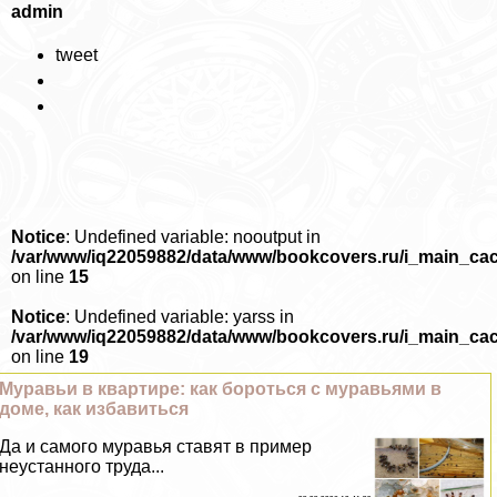
admin
tweet
Notice
: Undefined variable: nooutput in
/var/www/iq22059882/data/www/bookcovers.ru/i_main_ca
on line
15
Notice
: Undefined variable: yarss in
/var/www/iq22059882/data/www/bookcovers.ru/i_main_ca
on line
19
Муравьи в квартире: как бороться с муравьями в
доме, как избавиться
Да и самого муравья ставят в пример
неустанного труда...