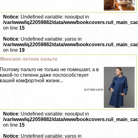
Notice
: Undefined variable: nooutput in
/var/www/iq22059882/data/www/bookcovers.ru/i_main_ca
on line
15
Notice
: Undefined variable: yarss in
/var/www/iq22059882/data/www/bookcovers.ru/i_main_ca
on line
19
Женское летнее пальто
Поэтому пальто не только не помешает, а в
какой-то степени даже поспособствует
вашей комфортной жизни...
16 07 2026 5:35:50
Notice
: Undefined variable: nooutput in
/var/www/iq22059882/data/www/bookcovers.ru/i_main_ca
on line
15
Notice
: Undefined variable: yarss in