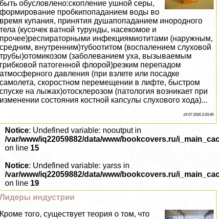
быть обусловлено:скопление ушной серы,
формирование пробкипопаданием воды во
время купания, принятия душапопаданием инородного
тела (кусочек ватной турунды, насекомое и
прочее)респираторными инфекциямиотитами (наружным,
средним, внутренним)тубоотитом (воспалением слуховой
трубы)отомикозом (заболеванием уха, вызываемым
грибковой патогенной флорой)резким перепадом
атмосферного давления (при взлете или посадке
самолета, скоростном перемещении в лифте, быстром
спуске на лыжах)отосклерозом (патология возникает при
изменении состояния костной капсулы слухового хода)...
24 07 2026 2:20:40
Notice
: Undefined variable: nooutput in
/var/www/iq22059882/data/www/bookcovers.ru/i_main_ca
on line
15
Notice
: Undefined variable: yarss in
/var/www/iq22059882/data/www/bookcovers.ru/i_main_ca
on line
19
Лидеры индустрии
Кроме того, существует теория о том, что