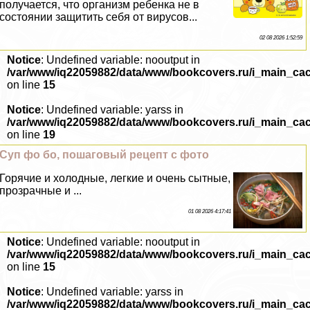
получается, что организм ребенка не в
состоянии защитить себя от вирусов...
02 08 2026 1:52:59
Notice
: Undefined variable: nooutput in
/var/www/iq22059882/data/www/bookcovers.ru/i_main_ca
on line
15
Notice
: Undefined variable: yarss in
/var/www/iq22059882/data/www/bookcovers.ru/i_main_ca
on line
19
Суп фо бо, пошаговый рецепт с фото
Горячие и холодные, легкие и очень сытные,
прозрачные и ...
01 08 2026 4:17:41
Notice
: Undefined variable: nooutput in
/var/www/iq22059882/data/www/bookcovers.ru/i_main_ca
on line
15
Notice
: Undefined variable: yarss in
/var/www/iq22059882/data/www/bookcovers.ru/i_main_ca