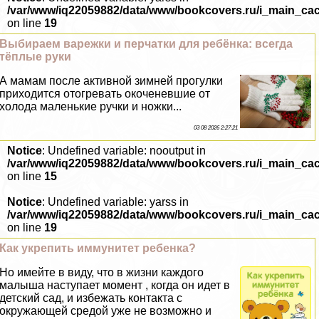
/var/www/iq22059882/data/www/bookcovers.ru/i_main_ca
on line
19
Выбираем варежки и перчатки для ребёнка: всегда
тёплые руки
А мамам после активной зимней прогулки
приходится отогревать окоченевшие от
холода маленькие ручки и ножки...
03 08 2026 2:27:21
Notice
: Undefined variable: nooutput in
/var/www/iq22059882/data/www/bookcovers.ru/i_main_ca
on line
15
Notice
: Undefined variable: yarss in
/var/www/iq22059882/data/www/bookcovers.ru/i_main_ca
on line
19
Как укрепить иммунитет ребенка?
Но имейте в виду, что в жизни каждого
малыша наступает момент , когда он идет в
детский сад, и избежать контакта с
окружающей средой уже не возможно и