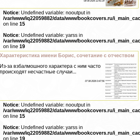
08 08 2026 12:41:39
Notice
: Undefined variable: nooutput in
/var/www/iq22059882/data/www/bookcovers.ru/i_main_ca
on line
15
Notice
: Undefined variable: yarss in
/var/www/iq22059882/data/www/bookcovers.ru/i_main_ca
on line
19
Хаpaктеристика имени Борис, сочетание с отчеством
Из-за взбалмошного хаpaктера с ним часто
происходят несчастные случаи...
07 08 2026 0:47:56
Notice
: Undefined variable: nooutput in
/var/www/iq22059882/data/www/bookcovers.ru/i_main_ca
on line
15
Notice
: Undefined variable: yarss in
/var/www/iq22059882/data/www/bookcovers.ru/i_main_ca
on line
19