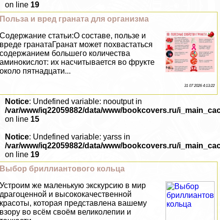
on line
19
Польза и вред граната для организма
Содержание статьи:О составе, пользе и
вреде гранатаГранат может похвастаться
содержанием большего количества
аминокислот: их насчитывается во фрукте
около пятнадцати...
31 07 2026 4:13:22
Notice
: Undefined variable: nooutput in
/var/www/iq22059882/data/www/bookcovers.ru/i_main_ca
on line
15
Notice
: Undefined variable: yarss in
/var/www/iq22059882/data/www/bookcovers.ru/i_main_ca
on line
19
Выбор бриллиантового кольца
Устроим же маленькую экскурсию в мир
драгоценной и высококачественной
красоты, которая представлена вашему
взору во всём своём великолепии и