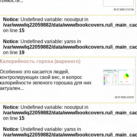
тонкости...
30 07 2026 17:27:56
Notice
: Undefined variable: nooutput in
/var/www/iq22059882/data/www/bookcovers.ru/i_main_ca
on line
15
Notice
: Undefined variable: yarss in
/var/www/iq22059882/data/www/bookcovers.ru/i_main_ca
on line
19
Калорийность гороха (вареного)
Особенно это касается людей,
контролирующих свой вес, и вопрос
калорийности зеленого горошка для них
актуален...
29 07 2026 3:25:55
Notice
: Undefined variable: nooutput in
/var/www/iq22059882/data/www/bookcovers.ru/i_main_ca
on line
15
Notice
: Undefined variable: yarss in
/var/www/iq22059882/data/www/bookcovers.ru/i_main_ca