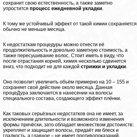
сохранит свою естественность, а также заметно
упростится
процесс
ежедневной укладки
.
К тому же устойчивый эффект от такой химии сохраняется
обычно не меньше месяца.
К недостаткам процедуры можно отнести её
продолжительность и довольно заметную стоимость, а
также пересушивание волос. Стоит иметь в виду, что
после отрастания корней, химия несколько сдвинется
вниз, что подходит не для каждой
стрижки и укладки
.
Оно позволит увеличить объём примерно на 10 – 155 и
сохраняет своё действие около месяца. Данная
процеДypa заключается в нанесении на волосы
специального состава, создающего эффект плёнки.
Как таковых серьёзных недостатков она не имеет, за
исключением длительности и возможного изменения
формы причёски, зато обладает множеством достоинств:
укрепляет и защищает волосы, придаёт им блеск и
гладкость, а главное – не имеет противопоказаний.