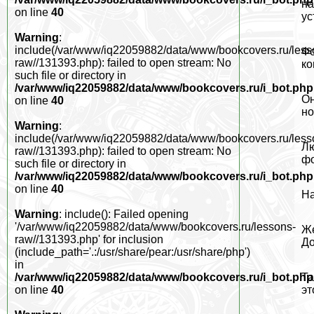
на
on line
40
ус
Warning
:
include(/var/www/iq22059882/data/www/bookcovers.ru/less
Фо
raw//131393.php): failed to open stream: No
ко
such file or directory in
/var/www/iq22059882/data/www/bookcovers.ru/i_bot.php
Он
on line
40
но
Warning
:
include(/var/www/iq22059882/data/www/bookcovers.ru/less
Лю
raw//131393.php): failed to open stream: No
фо
such file or directory in
/var/www/iq22059882/data/www/bookcovers.ru/i_bot.php
on line
40
На
Warning
: include(): Failed opening
'/var/www/iq22059882/data/www/bookcovers.ru/lessons-
Же
raw//131393.php' for inclusion
До
(include_path='.:/usr/share/pear:/usr/share/php')
in
Та
/var/www/iq22059882/data/www/bookcovers.ru/i_bot.php
эт
on line
40