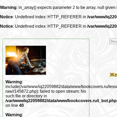
Warning
: in_array() expects parameter 2 to be array, null given
Notice
: Undefined index: HTTP_REFERER in
/var/www/iq22
Notice
: Undefined index: HTTP_REFERER in
/var/www/iq22
Же
Warning
:
include(/var/www/iq22059882/data/www/bookcovers.ru/less
raw//145872.php): failed to open stream: No
such file or directory in
/var/www/iq22059882/data/www/bookcovers.ru/i_bot.php
on line
40
Warning
: