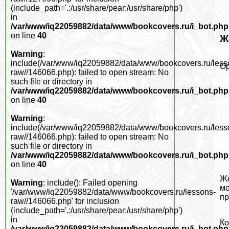
(include_path='.:/usr/share/pear:/usr/share/php')
in
/var/www/iq22059882/data/www/bookcovers.ru/i_bot.php
on line
40
Ж
Warning
:
include(/var/www/iq22059882/data/www/bookcovers.ru/less
Ор
raw//146066.php): failed to open stream: No
such file or directory in
/var/www/iq22059882/data/www/bookcovers.ru/i_bot.php
on line
40
Warning
:
include(/var/www/iq22059882/data/www/bookcovers.ru/less
raw//146066.php): failed to open stream: No
such file or directory in
/var/www/iq22059882/data/www/bookcovers.ru/i_bot.php
on line
40
Же
Warning
: include(): Failed opening
мо
'/var/www/iq22059882/data/www/bookcovers.ru/lessons-
пр
raw//146066.php' for inclusion
(include_path='.:/usr/share/pear:/usr/share/php')
in
Ко
/var/www/iq22059882/data/www/bookcovers.ru/i_bot.php