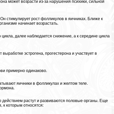
мона может возрасти из-за нарушения психики, сильной
Он стимулирует рост фолликулов в яичниках. Ближе к
рганизме начинает возрастать.
 цикла, далее наблюдается снижение, а к середине цикла
 выработке эстрогена, прогестерона и участвует в
ови примерно одинаково.
атывают яичники в фолликулах и желтом теле.
ормона.
го действием растут и развиваются пoлoвые органы. Еще
, к которым относятся: