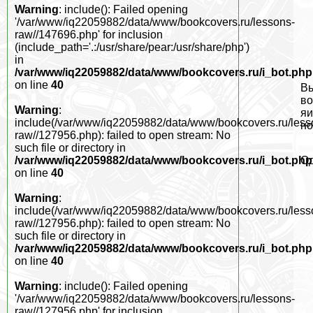
Warning
: include(): Failed opening
'/var/www/iq22059882/data/www/bookcovers.ru/lessons-
raw//147696.php' for inclusion
(include_path='.:/usr/share/pear:/usr/share/php')
in
/var/www/iq22059882/data/www/bookcovers.ru/i_bot.php
on line
40
Вы
во
Warning
:
яи
include(/var/www/iq22059882/data/www/bookcovers.ru/less
но
raw//127956.php): failed to open stream: No
such file or directory in
Од
/var/www/iq22059882/data/www/bookcovers.ru/i_bot.php
on line
40
Warning
:
include(/var/www/iq22059882/data/www/bookcovers.ru/less
raw//127956.php): failed to open stream: No
such file or directory in
/var/www/iq22059882/data/www/bookcovers.ru/i_bot.php
on line
40
Warning
: include(): Failed opening
'/var/www/iq22059882/data/www/bookcovers.ru/lessons-
raw//127956.php' for inclusion