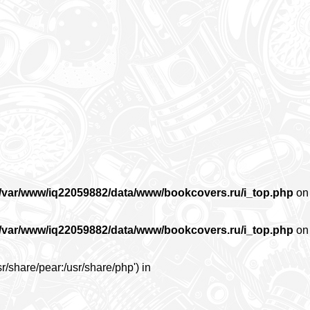
/var/www/iq22059882/data/www/bookcovers.ru/i_top.php
on
/var/www/iq22059882/data/www/bookcovers.ru/i_top.php
on
r/share/pear:/usr/share/php') in