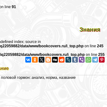
on line
91
Знания
ndefined index: source in
iq22059882/data/www/bookcovers.ru/i_top.php
on line
245
/iq22059882/data/www/bookcovers.ru/i_top.php
on line
255
ание