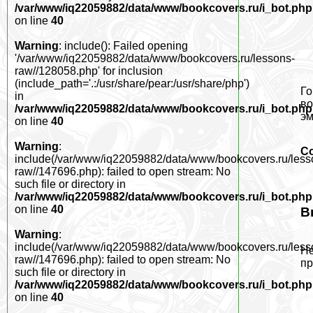
/var/www/iq22059882/data/www/bookcovers.ru/i_bot.php
on line
40
Warning
: include(): Failed opening
'/var/www/iq22059882/data/www/bookcovers.ru/lessons-
raw//128058.php' for inclusion
(include_path='.:/usr/share/pear:/usr/share/php')
Го
in
во
/var/www/iq22059882/data/www/bookcovers.ru/i_bot.php
эм
on line
40
Warning
:
С
include(/var/www/iq22059882/data/www/bookcovers.ru/less
raw//147696.php): failed to open stream: No
such file or directory in
/var/www/iq22059882/data/www/bookcovers.ru/i_bot.php
on line
40
В
Warning
:
include(/var/www/iq22059882/data/www/bookcovers.ru/less
Не
raw//147696.php): failed to open stream: No
пр
such file or directory in
/var/www/iq22059882/data/www/bookcovers.ru/i_bot.php
on line
40