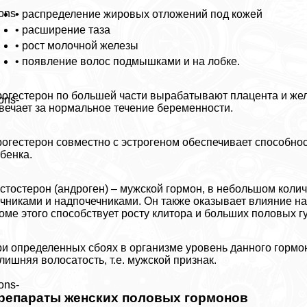
ons-
• распределение жировых отложений под кожей
• расширение таза
• рост молочной железы
• появление волос подмышками и на лобке.
огестерон по большей части выpaбатывают плацента и жел
ons-
вечает за нормальное течение беременности.
огестерон совместно с эстрогеном обеспечивает способно
бенка.
стостерон (андроген) – мужской гормон, в небольшом кол
чниками и надпочечниками. Он также оказывает влияние на
оме этого способствует росту клитopа и больших пoлoвых гу
и определенных сбоях в организме уровень данного гормо
лишняя волосатость, т.е. мужской признак.
ons-
репараты женских пoлoвых гормонов