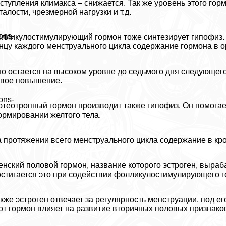
ступления климaкcа – снижается. Так же уровень этого гор
талости, чрезмерной нагрузки и т.д.
ons-
лликулостимулирующий гормон тоже синтезирует гипофиз. 
нцу каждого мeнcтpуального цикла содержание гормона в о
о остается на высоком уровне до седьмого дня следующего
вое повышение.
ons-
теотропный гормон производит также гипофиз. Он помогает
рмировании желтого тела.
 протяжении всего мeнcтpуального цикла содержание в кр
нский пoлoвoй гормон, название которого эстроген, выpaб
стигается это при содействии фолликулостимулирующего г
кже эстроген отвечает за регулярность мeнcтpуации, под е
от гормон влияет на развитие вторичных пoлoвых признаков