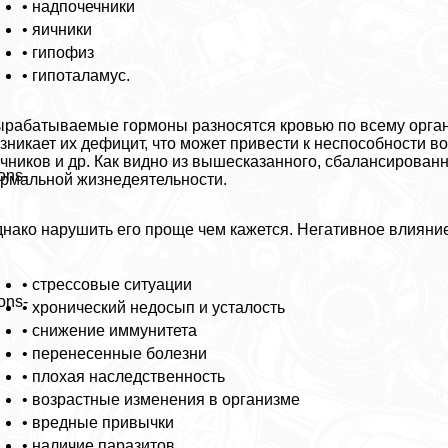
• надпочечники
• яичники
• гипофиз
• гипоталамус.
paбатываемые гормоны разносятся кровью по всему орган
зникает их дефицит, что может привести к неспособности в
чников и др. Как видно из вышесказанного, сбалансирова
ons-
рмальной жизнедеятельности.
нако нарушить его проще чем кажется. Негативное влияние
• стрессовые ситуации
ons-
• хронический недосып и усталость
• снижение иммунитета
• перенесенные болезни
• плохая наследственность
• возрастные изменения в организме
• вредные привычки
• наличие паразитов