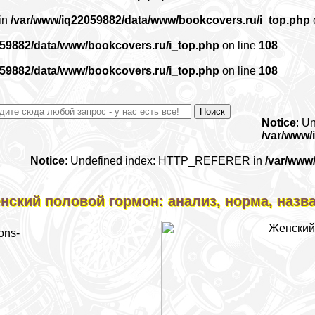
 in
/var/www/iq22059882/data/www/bookcovers.ru/i_top.php
059882/data/www/bookcovers.ru/i_top.php
on line
108
059882/data/www/bookcovers.ru/i_top.php
on line
108
Notice
: U
/var/www/
Notice
: Undefined index: HTTP_REFERER in
/var/www
нский пoлoвoй гормон: анализ, норма, назв
ons-