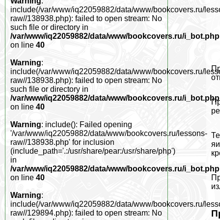
Warning
:
include(/var/www/iq22059882/data/www/bookcovers.ru/less
raw//138938.php): failed to open stream: No
such file or directory in
/var/www/iq22059882/data/www/bookcovers.ru/i_bot.php
on line
40
Warning
:
Пр
include(/var/www/iq22059882/data/www/bookcovers.ru/less
от
raw//138938.php): failed to open stream: No
such file or directory in
/var/www/iq22059882/data/www/bookcovers.ru/i_bot.php
Пр
on line
40
ре
Warning
: include(): Failed opening
'/var/www/iq22059882/data/www/bookcovers.ru/lessons-
Те
raw//138938.php' for inclusion
яи
(include_path='.:/usr/share/pear:/usr/share/php')
кр
in
/var/www/iq22059882/data/www/bookcovers.ru/i_bot.php
Пр
on line
40
из
Warning
:
include(/var/www/iq22059882/data/www/bookcovers.ru/less
П
raw//129894.php): failed to open stream: No