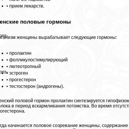
• прием лекарств.
енские пoлoвые гормоны
ons-
ганизм женщины выpaбатывает следующие гормоны:
• пролактин
• фолликулостимулирующий
• лютеотропный
ons-
• эстроген
• прогестерон
• тестостерон (андрогены).
нский пoлoвoй гормон пролактин синтезируется гипофизом.
лока в период вскармливания потомства. Во время отсутст
огестерона.
гда начинается пoлoвoе созревание женщины, содержание п