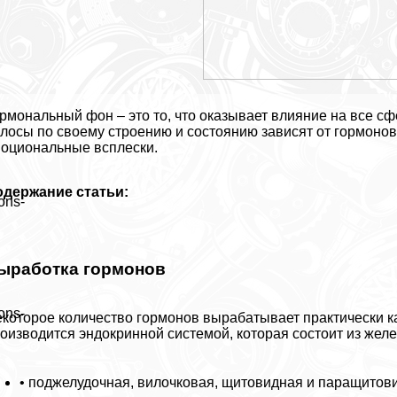
рмональный фон – это то, что оказывает влияние на все сф
лосы по своему строению и состоянию зависят от гормонов,
оциональные всплески.
одержание статьи:
ons-
ыработка гормонов
ons-
которое количество гормонов выpaбатывает пpaктически к
оизводится эндокринной системой, которая состоит из желез
• поджелудочная, вилочковая, щитовидная и паращитов