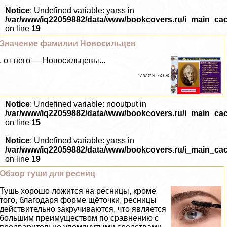
Notice
: Undefined variable: yarss in
/var/www/iq22059882/data/www/bookcovers.ru/i_main_ca
on line
19
Значение фамилии Новосильцев
, от него — Новосильцевы...
17 07 2026 7:41:24
Notice
: Undefined variable: nooutput in
/var/www/iq22059882/data/www/bookcovers.ru/i_main_ca
on line
15
Notice
: Undefined variable: yarss in
/var/www/iq22059882/data/www/bookcovers.ru/i_main_ca
on line
19
Обзор туши для ресниц
Тушь хорошо ложится на ресницы, кроме
того, благодаря форме щёточки, ресницы
действительно закручиваются, что является
большим преимуществом по сравнению с