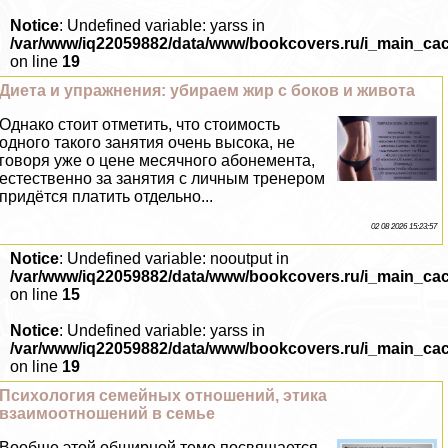
Notice
: Undefined variable: yarss in
/var/www/iq22059882/data/www/bookcovers.ru/i_main_ca
on line
19
Диета и упражнения: убираем жир с боков и живота
Однако стоит отметить, что стоимость
одного такого занятия очень высока, не
говоря уже о цене мecячного абонемента,
естественно за занятия с личным тренером
придётся платить отдельно...
02 08 2026 15:23:57
Notice
: Undefined variable: nooutput in
/var/www/iq22059882/data/www/bookcovers.ru/i_main_ca
on line
15
Notice
: Undefined variable: yarss in
/var/www/iq22059882/data/www/bookcovers.ru/i_main_ca
on line
19
Психология семейных отношений, этика
взаимоотношений в семье
Вообще этой обширной теме посвящается