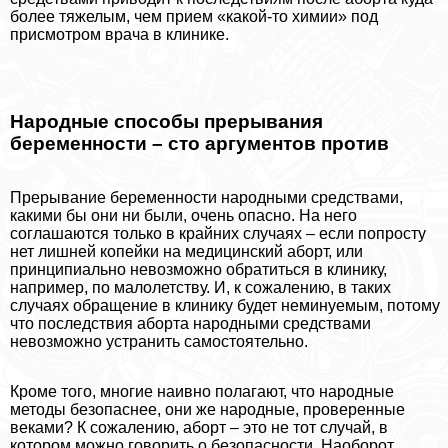
более тяжелым, чем прием «какой-то химии» под
присмотром врача в клинике.
Народные способы прерывания
беременности – сто аргументов против
Прерывание беременности народными средствами,
какими бы они ни были, очень опасно. На него
соглашаются только в крайних случаях – если попросту
нет лишней копейки на медицинский aбopт, или
принципиально невозможно обратиться в клинику,
например, по малолетству. И, к сожалению, в таких
случаях обращение в клинику будет неминуемым, потому
что последствия aбopта народными средствами
невозможно устранить самостоятельно.
Кроме того, многие наивно полагают, что народные
методы безопаснее, они же народные, проверенные
веками? К сожалению, aбopт – это не тот случай, в
котором можно говорить о безопасности. Наоборот,