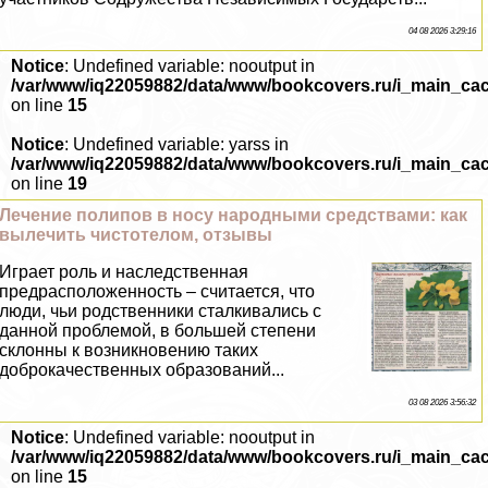
04 08 2026 3:29:16
Notice
: Undefined variable: nooutput in
/var/www/iq22059882/data/www/bookcovers.ru/i_main_ca
on line
15
Notice
: Undefined variable: yarss in
/var/www/iq22059882/data/www/bookcovers.ru/i_main_ca
on line
19
Лечение полипов в носу народными средствами: как
вылечить чистотелом, отзывы
Играет роль и наследственная
предрасположенность – считается, что
люди, чьи родственники сталкивались с
данной проблемой, в большей степени
склонны к возникновению таких
доброкачественных образований...
03 08 2026 3:56:32
Notice
: Undefined variable: nooutput in
/var/www/iq22059882/data/www/bookcovers.ru/i_main_ca
on line
15