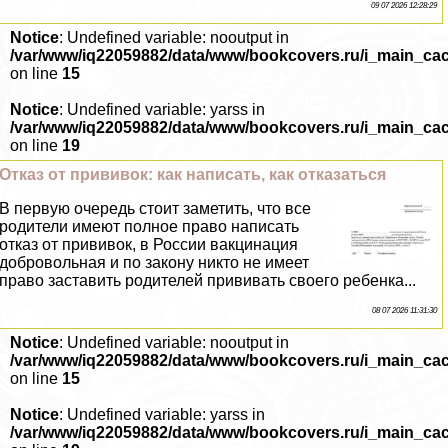
09 07 2026 12:28:29
Notice
: Undefined variable: nooutput in
/var/www/iq22059882/data/www/bookcovers.ru/i_main_ca
on line
15
Notice
: Undefined variable: yarss in
/var/www/iq22059882/data/www/bookcovers.ru/i_main_ca
on line
19
Отказ от прививок: как написать, как отказаться
В первую очередь стоит заметить, что все
родители имеют полное право написать
отказ от прививок, в России вакцинация
добровольная и по закону никто не имеет
право заставить родителей прививать своего ребенка...
08 07 2026 11:31:30
Notice
: Undefined variable: nooutput in
/var/www/iq22059882/data/www/bookcovers.ru/i_main_ca
on line
15
Notice
: Undefined variable: yarss in
/var/www/iq22059882/data/www/bookcovers.ru/i_main_ca