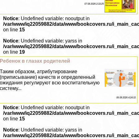
07 08 2026 2:33:25
Notice
: Undefined variable: nooutput in
/var/www/iq22059882/data/www/bookcovers.ru/i_main_ca
on line
15
Notice
: Undefined variable: yarss in
/var/www/iq22059882/data/www/bookcovers.ru/i_main_ca
on line
19
Ребенок в глазах родителей
Таким образом, атрибутирование
(приписывание) качеств и определенный
ожидания регулируют всю воспитательную
систему...
06 08 2026 4:24:33
Notice
: Undefined variable: nooutput in
/var/www/iq22059882/data/www/bookcovers.ru/i_main_ca
on line
15
Notice
: Undefined variable: yarss in
/var/www/iq22059882/data/www/bookcovers.ru/i_main_ca