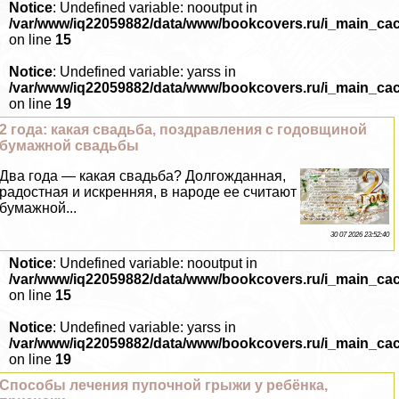
Notice
: Undefined variable: nooutput in
/var/www/iq22059882/data/www/bookcovers.ru/i_main_ca
on line
15
Notice
: Undefined variable: yarss in
/var/www/iq22059882/data/www/bookcovers.ru/i_main_ca
on line
19
2 года: какая свадьба, поздравления с годовщиной
бумажной свадьбы
Два года — какая свадьба? Долгожданная,
радостная и искренняя, в народе ее считают
бумажной...
30 07 2026 23:52:40
Notice
: Undefined variable: nooutput in
/var/www/iq22059882/data/www/bookcovers.ru/i_main_ca
on line
15
Notice
: Undefined variable: yarss in
/var/www/iq22059882/data/www/bookcovers.ru/i_main_ca
on line
19
Способы лечения пупочной грыжи у ребёнка,