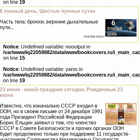
on line
19
6 лунный день, Шестые лунные сутки
Часть тела: бронхи, верхние дыхательные
пути...
05 08 2026 15:20:17
Notice
: Undefined variable: nooutput in
/var/www/iq22059882/data/www/bookcovers.ru/i_main_ca
on line
15
Notice
: Undefined variable: yarss in
/var/www/iq22059882/data/www/bookcovers.ru/i_main_ca
on line
19
23 июня - какой праздник сегодня, Рожденные 23
июня
Известно, что изначально СССР входил в
ООН, но в своем письме от 24 декабря 1991
года Президент Российской Федерации
Борис Ельцин заявил о том, что члeнство
СССР в Совете Безопасности и прочих органах ООН
будет продолжено только при поддержке 11 государств-
участников Содружества Независимых Государств...