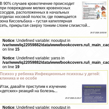
В 90% случаев кровотечение происходит
при повреждении мелких кровеносных
сосудов, расположенных в начальных
отделах носовой полости, где помещается
зона Киссельбаха – густая капиллярная
сеть, прикрытая сверху тонким слоем слизистой...
26 07 2026 18:50:54
Notice
: Undefined variable: nooutput in
/var/www/iq22059882/data/www/bookcovers.ru/i_main_ca
on line
15
Notice
: Undefined variable: yarss in
/var/www/iq22059882/data/www/bookcovers.ru/i_main_ca
on line
19
Психоз у ребенка Инфекционные психозы у детей:
клиника и ее особе
Итак, давайте приступим к изучению
«детских» реакций на болезнь...
25 07 2026 21:35:17
Notice
: Undefined variable: nooutput in