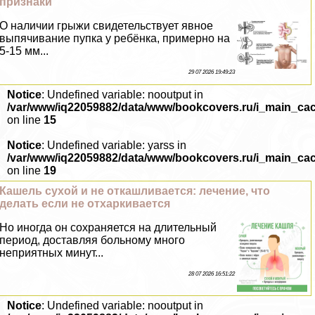
признаки
О наличии грыжи свидетельствует явное
выпячивание пупка у ребёнка, примерно на
5-15 мм...
29 07 2026 19:49:23
Notice
: Undefined variable: nooutput in
/var/www/iq22059882/data/www/bookcovers.ru/i_main_ca
on line
15
Notice
: Undefined variable: yarss in
/var/www/iq22059882/data/www/bookcovers.ru/i_main_ca
on line
19
Кашель сухой и не откашливается: лечение, что
делать если не отхаркивается
Но иногда он сохраняется на длительный
период, доставляя больному много
неприятных минут...
28 07 2026 16:51:22
Notice
: Undefined variable: nooutput in