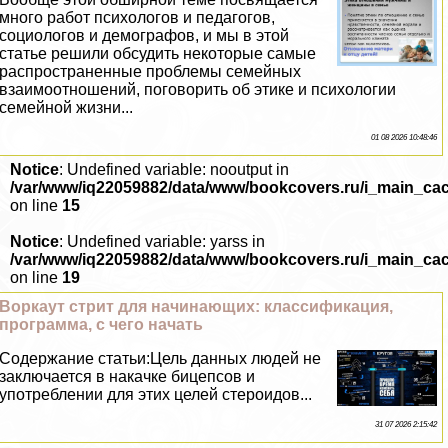
много работ психологов и педагогов,
социологов и демографов, и мы в этой
статье решили обсудить некоторые самые
распространенные проблемы семейных
взаимоотношений, поговорить об этике и психологии
семейной жизни...
01 08 2026 10:48:46
Notice
: Undefined variable: nooutput in
/var/www/iq22059882/data/www/bookcovers.ru/i_main_ca
on line
15
Notice
: Undefined variable: yarss in
/var/www/iq22059882/data/www/bookcovers.ru/i_main_ca
on line
19
Воркаут стрит для начинающих: классификация,
программа, с чего начать
Содержание статьи:Цель данных людей не
заключается в накачке бицепсов и
употрeблении для этих целей стероидов...
31 07 2026 2:15:42