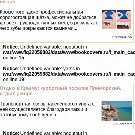
нитью
Кроме того, даже профессиональная
дорогостоящая щётка, может не добраться
до всех труднодоступных мест, в результате
чего зубы покрываются камнями...
23 07 2026 23:12:35
Notice
: Undefined variable: nooutput in
/var/www/iq22059882/data/www/bookcovers.ru/i_main_ca
on line
15
Notice
: Undefined variable: yarss in
/var/www/iq22059882/data/www/bookcovers.ru/i_main_ca
on line
19
Отдых в Крыму: курортный посёлок Приморский,
отдых у моря
Tрaнcпортная связь населённого пункта с
ней осуществляется благодаря такси и
автобусному сообщению...
22 07 2026 4:26:34
Notice
: Undefined variable: nooutput in