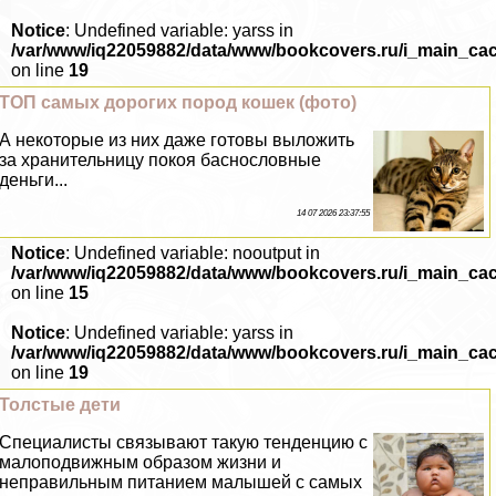
Notice
: Undefined variable: yarss in
/var/www/iq22059882/data/www/bookcovers.ru/i_main_ca
on line
19
ТОП самых дорогих пород кошек (фото)
А некоторые из них даже готовы выложить
за хранительницу покоя баснословные
деньги...
14 07 2026 23:37:55
Notice
: Undefined variable: nooutput in
/var/www/iq22059882/data/www/bookcovers.ru/i_main_ca
on line
15
Notice
: Undefined variable: yarss in
/var/www/iq22059882/data/www/bookcovers.ru/i_main_ca
on line
19
Толстые дети
Специалисты связывают такую тенденцию с
малоподвижным образом жизни и
неправильным питанием малышей с самых