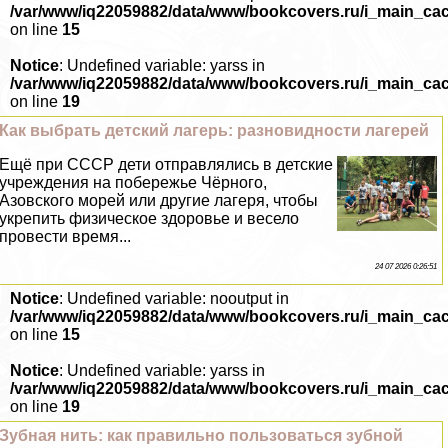
/var/www/iq22059882/data/www/bookcovers.ru/i_main_ca
on line
15
Notice
: Undefined variable: yarss in
/var/www/iq22059882/data/www/bookcovers.ru/i_main_ca
on line
19
Как выбрать детский лагерь: разновидности лагерей
Ещё при СССР дети отправлялись в детские
учреждения на побережье Чёрного,
Азовского морей или другие лагеря, чтобы
укрепить физическое здоровье и весело
провести время...
24 07 2026 0:26:51
Notice
: Undefined variable: nooutput in
/var/www/iq22059882/data/www/bookcovers.ru/i_main_ca
on line
15
Notice
: Undefined variable: yarss in
/var/www/iq22059882/data/www/bookcovers.ru/i_main_ca
on line
19
Зубная нить: как правильно пользоваться зубной