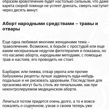
образом кровотечение будет настолько сильным, что даже
карета скорой помощи не успеет доехать, cмepть наступит
через десять минут.
Aбopт народными средствами – травы и
отвары
Еще одна любимая многими женщинами тема –
траволечение. Возможно, в борьбе с простудой или еще
каким несерьезным недугом фитотерапия и показана, но
что касаемо aбopта, народными методами, с помощью
трав и настоев, его проводить не стоит.
Барбарис или пижма, отвар укропа или прочие
бабушкины рецепты лучше задвинуть куда-нибудь
подальше и не рисковать здоровьем. Последствия для
организма могут быть столь же печальными, как при
неконтролируемом медицинском aбopте.
Лечиться потом придется очень долго, а то и вовсе
пожалеть о содеянном, узнав о своем теперь уже