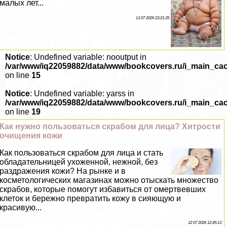
малых лет...
13 07 2026 23:21:35
Notice
: Undefined variable: nooutput in
/var/www/iq22059882/data/www/bookcovers.ru/i_main_ca
on line
15
Notice
: Undefined variable: yarss in
/var/www/iq22059882/data/www/bookcovers.ru/i_main_ca
on line
19
Как нужно пользоваться скрабом для лица? Хитрости
очищения кожи
Как пользоваться скрабом для лица и стать
обладательницей ухоженной, нежной, без
раздражения кожи? На рынке и в
косметологических магазинах можно отыскать множество
скрабов, которые помогут избавиться от омертвевших
клеток и бережно превратить кожу в сияющую и
красивую...
12 07 2026 12:45:13