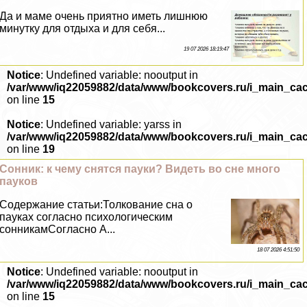
Да и маме очень приятно иметь лишнюю
минутку для отдыха и для себя...
19 07 2026 18:19:47
Notice
: Undefined variable: nooutput in
/var/www/iq22059882/data/www/bookcovers.ru/i_main_ca
on line
15
Notice
: Undefined variable: yarss in
/var/www/iq22059882/data/www/bookcovers.ru/i_main_ca
on line
19
Сонник: к чему снятся пауки? Видеть во сне много
пауков
Содержание статьи:Толкование сна о
пауках согласно психологическим
сонникамСогласно А...
18 07 2026 4:51:50
Notice
: Undefined variable: nooutput in
/var/www/iq22059882/data/www/bookcovers.ru/i_main_ca
on line
15