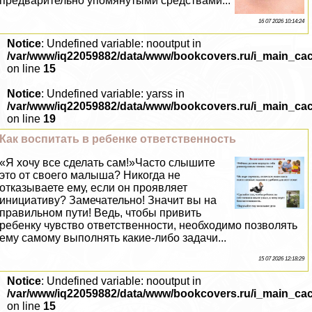
предварительно упомянутыми средствами...
16 07 2026 10:14:24
Notice
: Undefined variable: nooutput in
/var/www/iq22059882/data/www/bookcovers.ru/i_main_ca
on line
15
Notice
: Undefined variable: yarss in
/var/www/iq22059882/data/www/bookcovers.ru/i_main_ca
on line
19
Как воспитать в ребенке ответственность
«Я хочу все сделать сам!»Часто слышите
это от своего малыша? Никогда не
отказываете ему, если он проявляет
инициативу? Замечательно! Значит вы на
правильном пути! Ведь, чтобы привить
ребенку чувство ответственности, необходимо позволять
ему самому выполнять какие-либо задачи...
15 07 2026 12:18:29
Notice
: Undefined variable: nooutput in
/var/www/iq22059882/data/www/bookcovers.ru/i_main_ca
on line
15