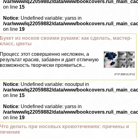
/var/www/iq22059882/data/www/bookcovers.ru/i_main_ca
on line
15
Notice
: Undefined variable: yarss in
/var/www/iq22059882/data/www/bookcovers.ru/i_main_ca
on line
19
Букет из носков своими руками: как сделать, мастер-
класс, цветы
Процесс этот совершенно несложен, а
результат красив, забавен и дает отличную
возможность творчески проявиться...
27 07 2026 21:37:13
Notice
: Undefined variable: nooutput in
/var/www/iq22059882/data/www/bookcovers.ru/i_main_ca
on line
15
Notice
: Undefined variable: yarss in
/var/www/iq22059882/data/www/bookcovers.ru/i_main_ca
on line
19
Что делать при носовых кровотечениях: причины и
лечение