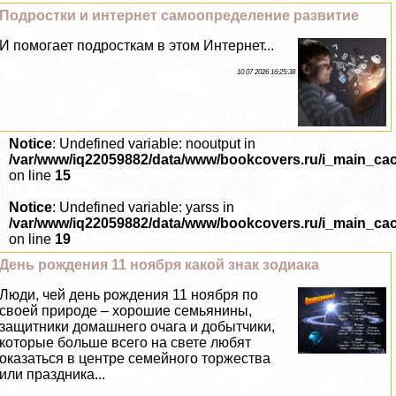
Подростки и интернет самоопределение развитие
И помогает подросткам в этом Интернет...
10 07 2026 16:25:38
Notice
: Undefined variable: nooutput in
/var/www/iq22059882/data/www/bookcovers.ru/i_main_ca
on line
15
Notice
: Undefined variable: yarss in
/var/www/iq22059882/data/www/bookcovers.ru/i_main_ca
on line
19
День рождения 11 ноября какой знак зодиака
Люди, чей день рождения 11 ноября по
своей природе – хорошие семьянины,
защитники домашнего очага и добытчики,
которые больше всего на свете любят
оказаться в центре семейного торжества
или праздника...