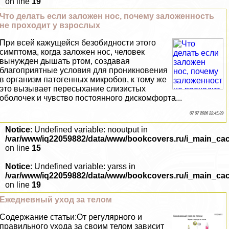
on line
19
Что делать если заложен нос, почему заложенность
не проходит у взрослых
При всей кажущейся безобидности этого
симптома, когда заложен нос, человек
вынужден дышать ртом, создавая
благоприятные условия для проникновения
в организм патогенных микробов, к тому же
это вызывает пересыхание слизистых
оболочек и чувство постоянного дискомфорта...
07 07 2026 22:45:39
Notice
: Undefined variable: nooutput in
/var/www/iq22059882/data/www/bookcovers.ru/i_main_ca
on line
15
Notice
: Undefined variable: yarss in
/var/www/iq22059882/data/www/bookcovers.ru/i_main_ca
on line
19
Ежедневный уход за телом
Содержание статьи:От регулярного и
правильного ухода за своим телом зависит