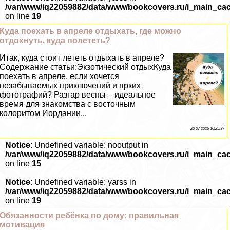
/var/www/iq22059882/data/www/bookcovers.ru/i_main_ca
on line
19
Куда поехать в апреле отдыхать, где можно
отдохнуть, куда полететь?
Итак, куда стоит лететь отдыхать в апреле?
Содержание статьи:Экзотический отдыхКуда
поехать в апреле, если хочется
незабываемых приключений и ярких
фотографий? Разгар весны – идеальное
время для знакомства с восточным
колоритом Иордании...
20 07 2026 10:25:37
Notice
: Undefined variable: nooutput in
/var/www/iq22059882/data/www/bookcovers.ru/i_main_ca
on line
15
Notice
: Undefined variable: yarss in
/var/www/iq22059882/data/www/bookcovers.ru/i_main_ca
on line
19
Обязанности ребёнка по дому: правильная
мотивация