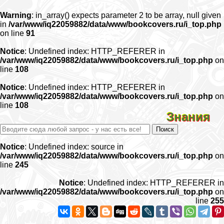
Warning
: in_array() expects parameter 2 to be array, null given
in
/var/www/iq22059882/data/www/bookcovers.ru/i_top.php
on line
91
Notice
: Undefined index: HTTP_REFERER in
/var/www/iq22059882/data/www/bookcovers.ru/i_top.php
on
line
108
Notice
: Undefined index: HTTP_REFERER in
/var/www/iq22059882/data/www/bookcovers.ru/i_top.php
on
line
108
Знания
Notice
: Undefined index: source in
/var/www/iq22059882/data/www/bookcovers.ru/i_top.php
on
line
245
Notice
: Undefined index: HTTP_REFERER in
/var/www/iq22059882/data/www/bookcovers.ru/i_top.php
on
line
255