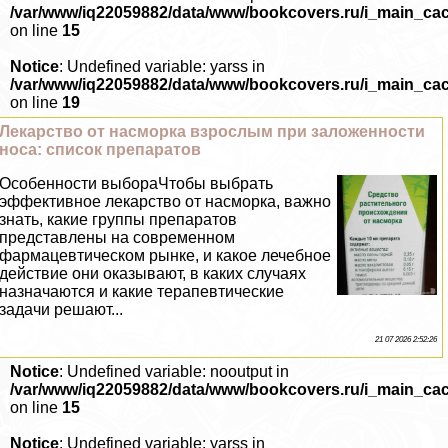
/var/www/iq22059882/data/www/bookcovers.ru/i_main_ca
on line
15
Notice
: Undefined variable: yarss in
/var/www/iq22059882/data/www/bookcovers.ru/i_main_ca
on line
19
Лекарство от насморка взрослым при заложенности
носа: список препаратов
Особенности выбораЧтобы выбрать
эффективное лекарство от насморка, важно
знать, какие группы препаратов
представлены на современном
фармацевтическом рынке, и какое лечебное
действие они оказывают, в каких случаях
назначаются и какие терапевтические
задачи решают...
21 07 2026 2:52:26
Notice
: Undefined variable: nooutput in
/var/www/iq22059882/data/www/bookcovers.ru/i_main_ca
on line
15
Notice
: Undefined variable: yarss in