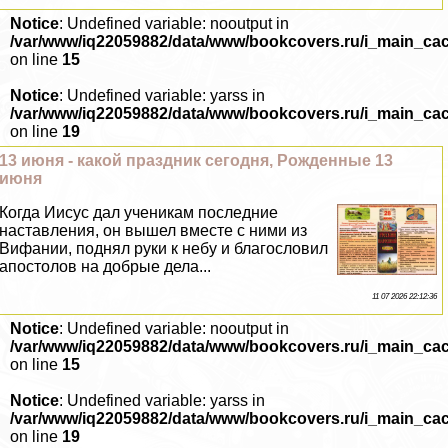
Notice
: Undefined variable: nooutput in
/var/www/iq22059882/data/www/bookcovers.ru/i_main_ca
on line
15
Notice
: Undefined variable: yarss in
/var/www/iq22059882/data/www/bookcovers.ru/i_main_ca
on line
19
13 июня - какой праздник сегодня, Рожденные 13
июня
Когда Иисус дал ученикам последние
наставления, он вышел вместе с ними из
Вифании, поднял руки к небу и благословил
апостолов на добрые дела...
11 07 2026 22:12:36
Notice
: Undefined variable: nooutput in
/var/www/iq22059882/data/www/bookcovers.ru/i_main_ca
on line
15
Notice
: Undefined variable: yarss in
/var/www/iq22059882/data/www/bookcovers.ru/i_main_ca
on line
19