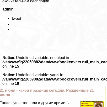
окончательном бесплодии.
admin
tweet
Notice
: Undefined variable: nooutput in
/var/www/iq22059882/data/www/bookcovers.ru/i_main_ca
on line
15
Notice
: Undefined variable: yarss in
/var/www/iq22059882/data/www/bookcovers.ru/i_main_ca
on line
19
21 июля - какой праздник сегодня, Рожденные 21
июля
Также существовали и другие приметы...