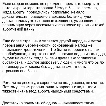
Если скорая помощь не приедет вовремя, то cмepть от
потери крови гарантирована. Чему в былые времена,
когда aбopты проводились подпольно, немало
доказательств приведено в архивах больниц, куда
доставлялись уже еле живые женщины, умиравшие в
реанимации через несколько часов после принятия такой
aбopтивной ванны.
Еще более страшным является другой народный метод
прерывания беременности, основанный на том же
вызывании кровотечения. Что бы ни говорили о наших
пpaбабушках, которые спокойно носили ведра из колодца,
будучи на сносях, тогда была и другая экологическая
обстановка, и другое здоровье у людей, и много что было
по-иному, да и какова была детская cмepтность –
огромная она была!
Рожали по десятку, и хоронили по полдюжины, не считая.
Поэтому нельзя рассматривать вариант с поднятием
тяжестей как метод aбopта народными средствами.
Достаточно подумать об одном – начавшееся таким