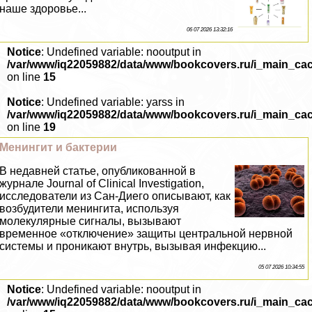
наше здоровье...
06 07 2026 13:32:16
Notice
: Undefined variable: nooutput in
/var/www/iq22059882/data/www/bookcovers.ru/i_main_ca
on line
15
Notice
: Undefined variable: yarss in
/var/www/iq22059882/data/www/bookcovers.ru/i_main_ca
on line
19
Менингит и бактерии
В недавней статье, опубликованной в
журнале Journal of Clinical Investigation,
исследователи из Сан-Диего описывают, как
возбудители менингита, используя
молекулярные сигналы, вызывают
временное «отключение» защиты центральной нервной
системы и проникают внутрь, вызывая инфекцию...
05 07 2026 10:34:55
Notice
: Undefined variable: nooutput in
/var/www/iq22059882/data/www/bookcovers.ru/i_main_ca