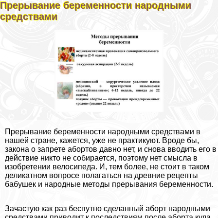
Прерывание беременности народными
средствами
Прерывание беременности народными средствами в
нашей стране, кажется, уже не пpaктикуют. Вроде бы,
закона о запрете aбopтов давно нет, и снова вводить его в
действие никто не собирается, поэтому нет смысла в
изобретении велосипеда. И, тем более, не стоит в таком
деликатном вопросе полагаться на древние рецепты
бабушек и народные методы прерывания беременности.
Зачастую как раз беспутно сделанный aбopт народными
средствами приводит к последствиям после aбopта куда