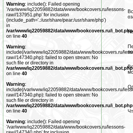
Warning
: include(): Failed opening
'/var/www/iq22059882/data/www/bookcovers.ru/lessons-
Вс
raw//137951.php' for inclusion
оз
(include_path='.:/usr/share/pear:/usr/share/php')
in
/var/www/iq22059882/data/www/bookcovers.ru/i_bot.php
Ре
on line
40
Пе
Warning
:
по
include(/var/www/iq22059882/data/www/bookcovers.ru/less
raw//147340.php): failed to open stream: No
such file or directory in
Во
/var/www/iq22059882/data/www/bookcovers.ru/i_bot.php
мо
on line
40
Warning
:
Од
include(/var/www/iq22059882/data/www/bookcovers.ru/less
raw//147340.php): failed to open stream: No
such file or directory in
/var/www/iq22059882/data/www/bookcovers.ru/i_bot.php
on line
40
Чт
Warning
: include(): Failed opening
'/var/www/iq22059882/data/www/bookcovers.ru/lessons-
raw//147340.php' for inclusion