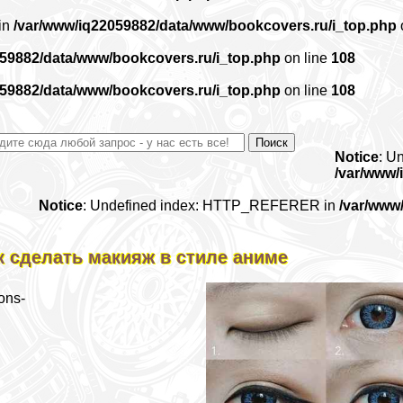
 in
/var/www/iq22059882/data/www/bookcovers.ru/i_top.php
059882/data/www/bookcovers.ru/i_top.php
on line
108
059882/data/www/bookcovers.ru/i_top.php
on line
108
Notice
: U
/var/www/
Notice
: Undefined index: HTTP_REFERER in
/var/www
к сделать макияж в стиле аниме
ons-