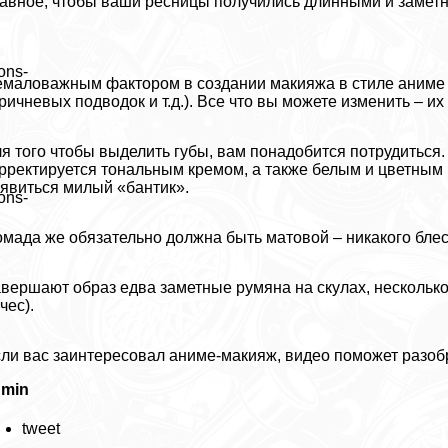
авное, чтобы ваши ресницы получились длинными и замет
ons-
маловажным фактором в создании макияжа в стиле аниме 
ричневых подводок и т.д.). Все что вы можете изменить – их
я того чтобы выделить губы, вам понадобится потрудиться. 
рректируется тональным кремом, а также белым и цветным 
явиться милый «бантик».
ons-
мада же обязательно должна быть матовой – никакого блес
вершают образ едва заметные румяна на скулах, несколько 
чес).
ли вас заинтересовал аниме-макияж, видео поможет разобр
dmin
tweet