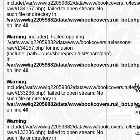
include(/var/www/iq22059882/data/www/bookcovers.ru/less
raw//134157.php): failed to open stream: No
such file or directory in
/var/www/iq22059882/data/www/bookcovers.ru/i_bot.php
on line
40
Warning
: include(): Failed opening
'/var/www/iq22059882/data/www/bookcovers.ru/lessons-
raw//134157.php' for inclusion
(include_path='.:/usr/share/pear:/usr/share/php')
in
/var/www/iq22059882/data/www/bookcovers.ru/i_bot.php
on line
40
Warning
:
Дл
include(/var/www/iq22059882/data/www/bookcovers.ru/less
по
raw//133236.php): failed to open stream: No
such file or directory in
/var/www/iq22059882/data/www/bookcovers.ru/i_bot.php
За
on line
40
ог
Warning
:
include(/var/www/iq22059882/data/www/bookcovers.ru/less
На
raw//133236.php): failed to open stream: No
ко
such file or directory in