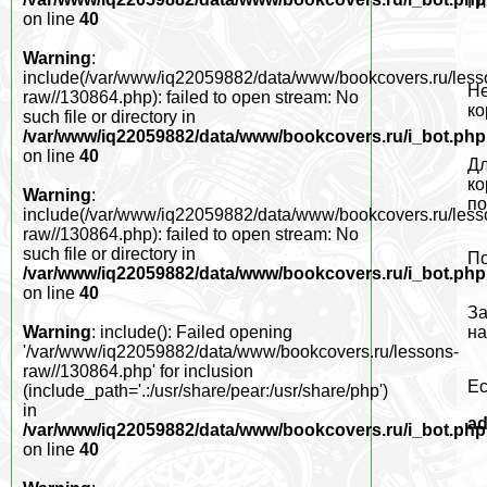
Гл
on line
40
Warning
:
include(/var/www/iq22059882/data/www/bookcovers.ru/less
Не
raw//130864.php): failed to open stream: No
ко
such file or directory in
/var/www/iq22059882/data/www/bookcovers.ru/i_bot.php
on line
40
Дл
ко
Warning
:
по
include(/var/www/iq22059882/data/www/bookcovers.ru/less
raw//130864.php): failed to open stream: No
such file or directory in
По
/var/www/iq22059882/data/www/bookcovers.ru/i_bot.php
on line
40
За
на
Warning
: include(): Failed opening
'/var/www/iq22059882/data/www/bookcovers.ru/lessons-
raw//130864.php' for inclusion
Ес
(include_path='.:/usr/share/pear:/usr/share/php')
in
a
/var/www/iq22059882/data/www/bookcovers.ru/i_bot.php
on line
40