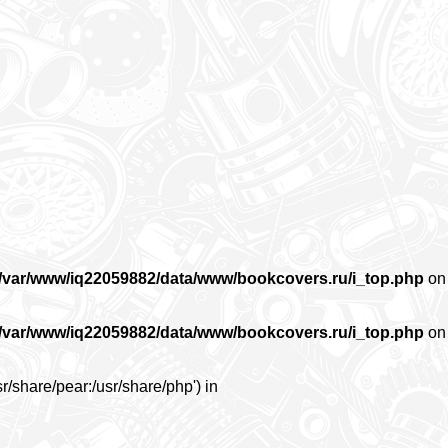
/var/www/iq22059882/data/www/bookcovers.ru/i_top.php
on
/var/www/iq22059882/data/www/bookcovers.ru/i_top.php
on
r/share/pear:/usr/share/php') in