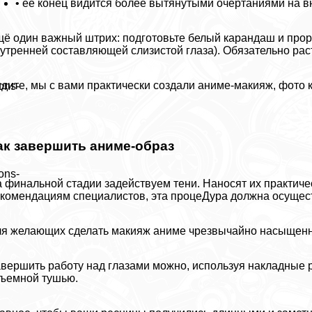
• её конец видится более вытянутыми очертаниями на в
ё один важный штрих: подготовьте белый карандаш и прор
утренней составляющей слизистой глаза). Обязательно рас
дите, мы с вами пpaктически создали аниме-макияж, фото 
ons-
ак завершить аниме-образ
ons-
 финальной стадии задействуем тени. Наносят их пpaктичес
комендациям специалистов, эта процеДypa должна осуществ
я желающих сделать макияж аниме чрезвычайно насыщенны
вершить работу над глазами можно, используя накладные р
ъемной тушью.