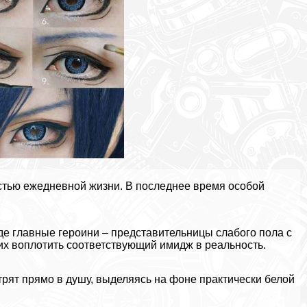
стью ежедневной жизни. В последнее время особой
де главные героини – представительницы слабого пола с
х воплотить соответствующий имидж в реальность.
трят прямо в душу, выделяясь на фоне пpaктически белой