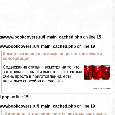
ata/www/bookcovers.ru/i_main_cached.php
on line
15
/www/bookcovers.ru/i_main_cached.php
on line
19
Компот из шпанки на зиму: рецепт с косточками,
консервация
Содержание статьи:Несмотря на то, что
заготовка из шпанки вместе с косточками
очень проста в приготовлении, есть
несколько способов ее сделать...
07 08 2026 16:31:33
d.php
on line
15
/www/bookcovers.ru/i_main_cached.php
on line
19
: Здоровье, отношения, диеты, дети, магия, семья,