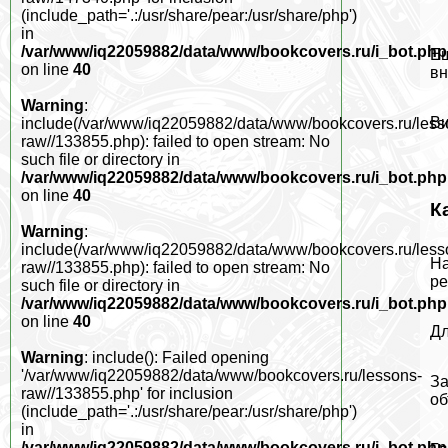
(include_path='.:/usr/share/pear:/usr/share/php')
in
/var/www/iq22059882/data/www/bookcovers.ru/i_bot.php
Ещ
on line
40
вн
Warning
:
Ви
include(/var/www/iq22059882/data/www/bookcovers.ru/less
raw//133855.php): failed to open stream: No
such file or directory in
/var/www/iq22059882/data/www/bookcovers.ru/i_bot.php
on line
40
К
Warning
:
include(/var/www/iq22059882/data/www/bookcovers.ru/less
На
raw//133855.php): failed to open stream: No
ре
such file or directory in
/var/www/iq22059882/data/www/bookcovers.ru/i_bot.php
on line
40
Дл
Warning
: include(): Failed opening
'/var/www/iq22059882/data/www/bookcovers.ru/lessons-
За
raw//133855.php' for inclusion
об
(include_path='.:/usr/share/pear:/usr/share/php')
in
/var/www/iq22059882/data/www/bookcovers.ru/i_bot.php