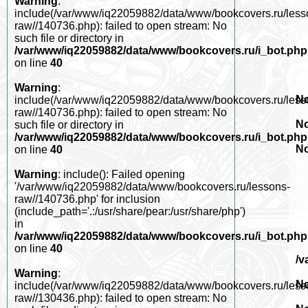
Warning
:
include(/var/www/iq22059882/data/www/bookcovers.ru/less
raw//140736.php): failed to open stream: No
such file or directory in
/var/www/iq22059882/data/www/bookcovers.ru/i_bot.php
on line
40
Warning
:
No
include(/var/www/iq22059882/data/www/bookcovers.ru/less
raw//140736.php): failed to open stream: No
No
such file or directory in
/var/www/iq22059882/data/www/bookcovers.ru/i_bot.php
No
on line
40
Warning
: include(): Failed opening
'/var/www/iq22059882/data/www/bookcovers.ru/lessons-
raw//140736.php' for inclusion
(include_path='.:/usr/share/pear:/usr/share/php')
in
/var/www/iq22059882/data/www/bookcovers.ru/i_bot.php
on line
40
/v
Warning
:
No
include(/var/www/iq22059882/data/www/bookcovers.ru/less
raw//130436.php): failed to open stream: No