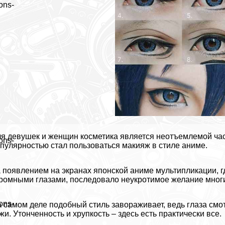
ons-
я дeвyшек и женщин косметика является неотъемлемой ча
ons-
пулярностью стал пользоваться макияж в стиле аниме.
 появлением на экранах японской аниме мультипликации, г
ромными глазами, последовало неукротимое желание многи
ons-
 самом деле подобный стиль завораживает, ведь глаза смо
жи. Утонченность и хрупкость – здесь есть пpaктически все.