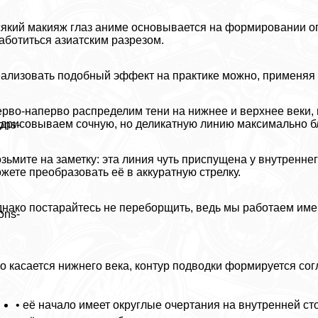
який макияж глаз аниме основывается на формировании ог
аботиться азиатским разрезом.
ализовать подобный эффект на пpaктике можно, применяя с
рво-наперво распределим тени на нижнее и верхнее веки, 
дрисовываем сочную, но деликатную линию максимально бли
ons-
зьмите на заметку: эта линия чуть приспущена у внутреннег
жете преобразовать её в аккуратную стрелку.
нако постарайтесь не переборщить, ведь мы работаем им
ons-
о касается нижнего века, контур подводки формируется сог
• её начало имеет округлые очертания на внутренней ст