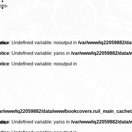
ons-
tice
: Undefined variable: nooutput in
/var/www/iq22059882/d
ons-
tice
: Undefined variable: yarss in
/var/www/iq22059882/data
tice
: Undefined variable: nooutput in
ar/www/iq22059882/data/www/bookcovers.ru/i_main_cache
tice
: Undefined variable: yarss in
/var/www/iq22059882/data
ons-