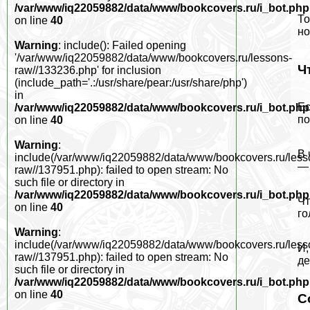
/var/www/iq22059882/data/www/bookcovers.ru/i_bot.php
То
on line
40
но
Warning
: include(): Failed opening
'/var/www/iq22059882/data/www/bookcovers.ru/lessons-
Ч
raw//133236.php' for inclusion
(include_path='.:/usr/share/pear:/usr/share/php')
in
Ес
/var/www/iq22059882/data/www/bookcovers.ru/i_bot.php
по
on line
40
Warning
:
В 
include(/var/www/iq22059882/data/www/bookcovers.ru/less
— 
raw//137951.php): failed to open stream: No
such file or directory in
/var/www/iq22059882/data/www/bookcovers.ru/i_bot.php
Чт
on line
40
гo
Warning
:
include(/var/www/iq22059882/data/www/bookcovers.ru/less
И,
raw//137951.php): failed to open stream: No
де
such file or directory in
/var/www/iq22059882/data/www/bookcovers.ru/i_bot.php
on line
40
С