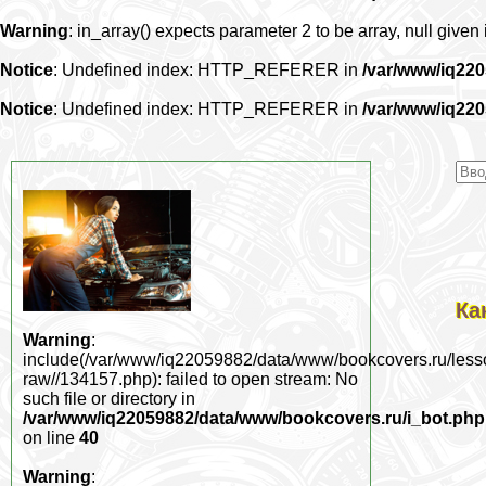
Warning
: in_array() expects parameter 2 to be array, null given
Notice
: Undefined index: HTTP_REFERER in
/var/www/iq22
Notice
: Undefined index: HTTP_REFERER in
/var/www/iq22
Ка
Warning
:
include(/var/www/iq22059882/data/www/bookcovers.ru/less
raw//134157.php): failed to open stream: No
such file or directory in
/var/www/iq22059882/data/www/bookcovers.ru/i_bot.php
on line
40
Warning
: