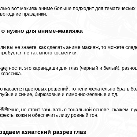
лько вот макияж аниме больше подходит для тематических в
вогодние праздники.
то нужно для аниме-макияжа
ли вы не знаете, как сделать аниме макияж, то можете сле
требуется не так много косметики.
частности, это карандаши для глаз (черный и белый), разн
ons-
классика.
о касается цветовых решений, то тени желательно брать б
лyбые и синие, бирюзовые и лимонно-зеленые и т.д.
ons-
 конечно, не стоит забывать о тональной основе, скажем, 
фекты кожи и обеспечить лицу ровный тон.
оздаем азиатский разрез глаз