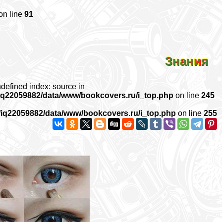
on line
91
Знания
ndefined index: source in
iq22059882/data/www/bookcovers.ru/i_top.php
on line
245
/iq22059882/data/www/bookcovers.ru/i_top.php
on line
255