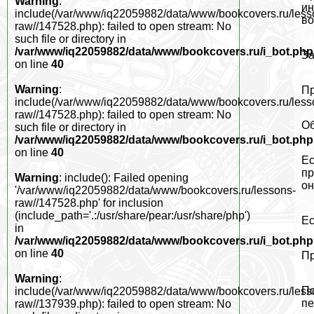
Warning
:
ин
include(/var/www/iq22059882/data/www/bookcovers.ru/less
во
raw//147528.php): failed to open stream: No
such file or directory in
/var/www/iq22059882/data/www/bookcovers.ru/i_bot.php
За
on line
40
Warning
:
Пр
include(/var/www/iq22059882/data/www/bookcovers.ru/less
raw//147528.php): failed to open stream: No
Об
such file or directory in
/var/www/iq22059882/data/www/bookcovers.ru/i_bot.php
on line
40
Ес
пр
Warning
: include(): Failed opening
он
'/var/www/iq22059882/data/www/bookcovers.ru/lessons-
raw//147528.php' for inclusion
(include_path='.:/usr/share/pear:/usr/share/php')
Ес
in
/var/www/iq22059882/data/www/bookcovers.ru/i_bot.php
on line
40
Пр
Warning
:
По
include(/var/www/iq22059882/data/www/bookcovers.ru/less
пе
raw//137939.php): failed to open stream: No