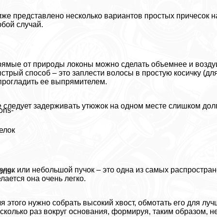
же представлено несколько вариантов простых причесок на
бой случай.
ямые от природы локоны можно сделать объемнее и возду
стрый способ – это заплести волосы в простую косичку (д
прогладить ее выпрямителем.
 следует задерживать утюжок на одном месте слишком долг
ons-
елок
елок или небольшой пучок – это одна из самых распростра
ons-
лается она очень легко.
я этого нужно собрать высокий хвост, обмотать его для луч
сколько раз вокруг основания, формируя, таким образом, н