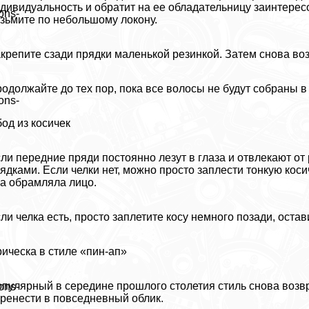
дивидуальность и обратит на ее обладательницу заинтере
ons-
зьмите по небольшому локону.
крепите сзади прядки маленькой резинкой. Затем снова воз
одолжайте до тех пор, пока все волосы не будут собраны в 
ons-
од из косичек
ли передние пряди постоянно лезут в глаза и отвлекают от
ядками. Если челки нет, можно просто заплести тонкую коси
а обрамляла лицо.
ли челка есть, просто заплетите косу немного позади, остав
ическа в стиле «пин-ап»
пулярный в середине прошлого столетия стиль снова возвр
ons-
ренести в повседневный облик.