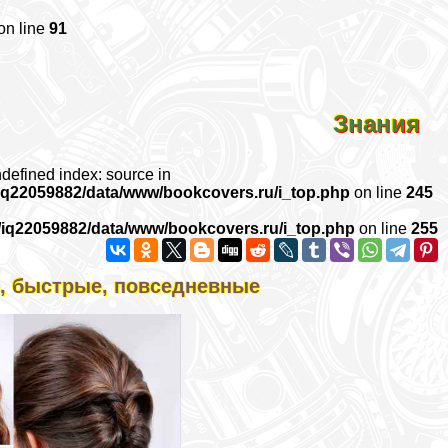
on line
91
Знания
ndefined index: source in
iq22059882/data/www/bookcovers.ru/i_top.php
on line
245
/iq22059882/data/www/bookcovers.ru/i_top.php
on line
255
, быстрые, повседневные