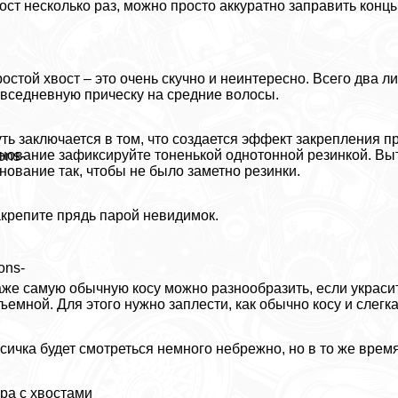
ост несколько раз, можно просто аккуратно заправить концы
остой хвост – это очень скучно и неинтересно. Всего два 
вседневную прическу на средние волосы.
ть заключается в том, что создается эффект закрепления п
нование зафиксируйте тоненькой однотонной резинкой. Вы
ons-
нование так, чтобы не было заметно резинки.
крепите прядь парой невидимок.
ons-
же самую обычную косу можно разнообразить, если украсит
ъемной. Для этого нужно заплести, как обычно косу и слегк
сичка будет смотреться немного небрежно, но в то же врем
ра с хвостами