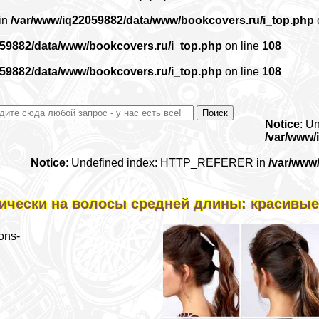
 in
/var/www/iq22059882/data/www/bookcovers.ru/i_top.php
059882/data/www/bookcovers.ru/i_top.php
on line
108
059882/data/www/bookcovers.ru/i_top.php
on line
108
Notice
: U
/var/www/
Notice
: Undefined index: HTTP_REFERER in
/var/www
ически на волосы средней длины: красивые
ons-