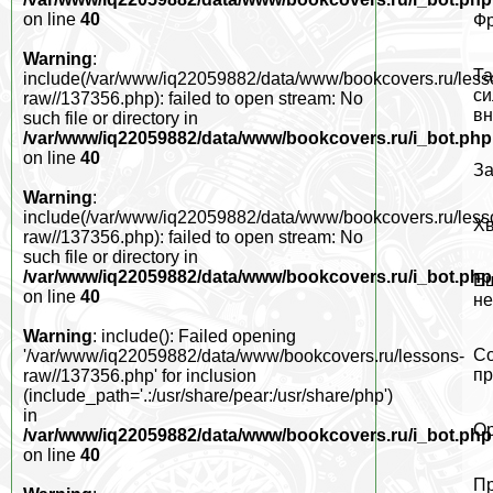
on line
40
Фр
Warning
:
Та
include(/var/www/iq22059882/data/www/bookcovers.ru/less
си
raw//137356.php): failed to open stream: No
вн
such file or directory in
/var/www/iq22059882/data/www/bookcovers.ru/i_bot.php
on line
40
За
Warning
:
include(/var/www/iq22059882/data/www/bookcovers.ru/less
Хв
raw//137356.php): failed to open stream: No
such file or directory in
/var/www/iq22059882/data/www/bookcovers.ru/i_bot.php
Ещ
on line
40
не
Warning
: include(): Failed opening
Со
'/var/www/iq22059882/data/www/bookcovers.ru/lessons-
пр
raw//137356.php' for inclusion
(include_path='.:/usr/share/pear:/usr/share/php')
in
Ор
/var/www/iq22059882/data/www/bookcovers.ru/i_bot.php
on line
40
Пр