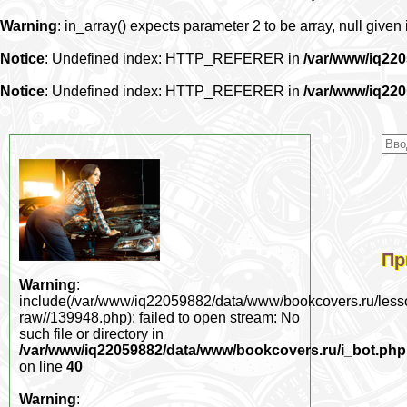
Warning
: in_array() expects parameter 2 to be array, null given
Notice
: Undefined index: HTTP_REFERER in
/var/www/iq22
Notice
: Undefined index: HTTP_REFERER in
/var/www/iq22
Пр
Warning
:
include(/var/www/iq22059882/data/www/bookcovers.ru/less
raw//139948.php): failed to open stream: No
such file or directory in
/var/www/iq22059882/data/www/bookcovers.ru/i_bot.php
on line
40
Warning
: