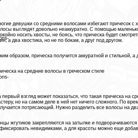
огие дeвyшки со средними волосами избегают причесок с хв
лосы выглядят довольно неаккуратно. С помощью маленько
окойно носить хвосты, не боясь, что прическа будет смотре
ons-
ин, а два хвостика, но не по бокам, а друг под другом.
ким образом, прическа получится аккуратной и стильной, а
ическа на средние волосы в греческом стиле
ons-
 первый взгляд может показаться, что такая прическа на 
стеру, но на самом деле в ней нет ничего сложного. По врем
лучается потрясающий. Нужно разделить все волосы на два х
нцы жгутиков закрепляются на затылке и подворачиваются 
фиксировать невидимками, а для красоты можно еще добави