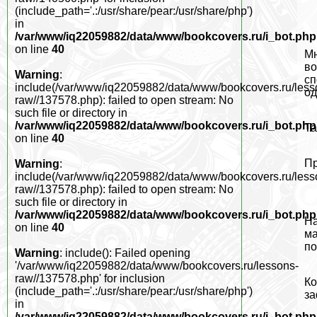
(include_path='.:/usr/share/pear:/usr/share/php')
in
/var/www/iq22059882/data/www/bookcovers.ru/i_bot.php
on line
40
Мн
во
Warning
:
сп
include(/var/www/iq22059882/data/www/bookcovers.ru/less
од
raw//137578.php): failed to open stream: No
such file or directory in
/var/www/iq22059882/data/www/bookcovers.ru/i_bot.php
Та
on line
40
Пр
Warning
:
include(/var/www/iq22059882/data/www/bookcovers.ru/less
raw//137578.php): failed to open stream: No
such file or directory in
/var/www/iq22059882/data/www/bookcovers.ru/i_bot.php
На
on line
40
ма
по
Warning
: include(): Failed opening
'/var/www/iq22059882/data/www/bookcovers.ru/lessons-
raw//137578.php' for inclusion
Ко
(include_path='.:/usr/share/pear:/usr/share/php')
за
in
/var/www/iq22059882/data/www/bookcovers.ru/i_bot.php