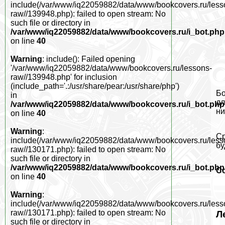
include(/var/www/iq22059882/data/www/bookcovers.ru/less
raw//139948.php): failed to open stream: No
such file or directory in
/var/www/iq22059882/data/www/bookcovers.ru/i_bot.php
on line
40
Warning
: include(): Failed opening
'/var/www/iq22059882/data/www/bookcovers.ru/lessons-
raw//139948.php' for inclusion
(include_path='.:/usr/share/pear:/usr/share/php')
Бо
in
дл
/var/www/iq22059882/data/www/bookcovers.ru/i_bot.php
ни
on line
40
Warning
:
Ср
include(/var/www/iq22059882/data/www/bookcovers.ru/less
бу
raw//130171.php): failed to open stream: No
such file or directory in
/var/www/iq22059882/data/www/bookcovers.ru/i_bot.php
С
on line
40
Warning
:
include(/var/www/iq22059882/data/www/bookcovers.ru/less
raw//130171.php): failed to open stream: No
Л
such file or directory in