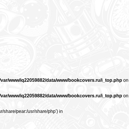
/var/www/iq22059882/data/www/bookcovers.ru/i_top.php
on
/var/www/iq22059882/data/www/bookcovers.ru/i_top.php
on
r/share/pear:/usr/share/php') in