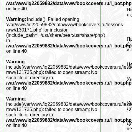
/var/www/iq22059882/data/www/bookcovers.ru/i_bot.php
on line
40
Ни
лю
Warning
: include(): Failed opening
'/var/www/iq22059882/data/www/bookcovers.ru/lessons-
raw//130171.php' for inclusion
(include_path='.:/usr/share/pear:/usr/share/php')
Пр
in
бы
/var/www/iq22059882/data/www/bookcovers.ru/i_bot.php
и 
on line
40
Warning
:
Не
include(/var/www/iq22059882/data/www/bookcovers.ru/less
raw//131735.php): failed to open stream: No
such file or directory in
Уз
/var/www/iq22059882/data/www/bookcovers.ru/i_bot.php
on line
40
Warning
:
Уз
include(/var/www/iq22059882/data/www/bookcovers.ru/less
Де
raw//131735.php): failed to open stream: No
such file or directory in
/var/www/iq22059882/data/www/bookcovers.ru/i_bot.php
Дл
on line
40
не