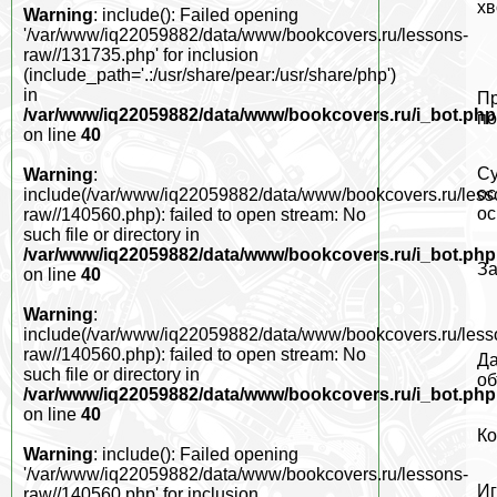
хв
Warning
: include(): Failed opening
'/var/www/iq22059882/data/www/bookcovers.ru/lessons-
raw//131735.php' for inclusion
(include_path='.:/usr/share/pear:/usr/share/php')
in
Пр
/var/www/iq22059882/data/www/bookcovers.ru/i_bot.php
по
on line
40
Су
Warning
:
ос
include(/var/www/iq22059882/data/www/bookcovers.ru/less
ос
raw//140560.php): failed to open stream: No
such file or directory in
/var/www/iq22059882/data/www/bookcovers.ru/i_bot.php
За
on line
40
Warning
:
include(/var/www/iq22059882/data/www/bookcovers.ru/less
raw//140560.php): failed to open stream: No
Да
such file or directory in
об
/var/www/iq22059882/data/www/bookcovers.ru/i_bot.php
on line
40
Ко
Warning
: include(): Failed opening
'/var/www/iq22059882/data/www/bookcovers.ru/lessons-
Иг
raw//140560.php' for inclusion