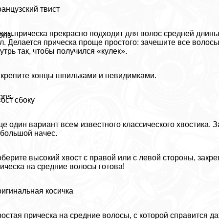
анцузский твист
кая прическа прекрасно подходит для волос средней длины
ons-
л. Делается прическа проще простого: зачешите все волосы
утрь так, чтобы получился «кулек».
крепите концы шпильками и невидимками.
ons-
ост сбоку
е один вариант всем известного классического хвостика. 
большой начес.
берите высокий хвост с правой или с левой стороны, закр
ическа на средние волосы готова!
игинальная косичка
остая прическа на средние волосы, с которой справится д