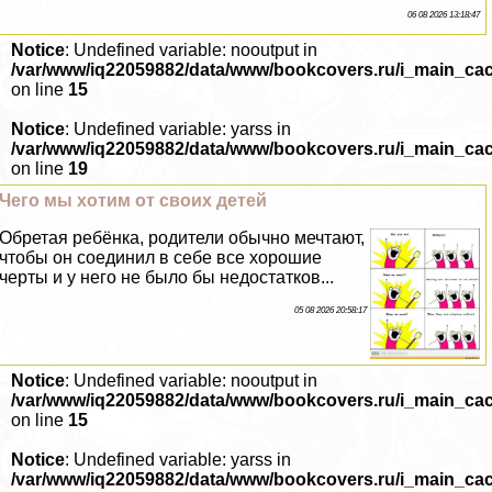
06 08 2026 13:18:47
Notice
: Undefined variable: nooutput in
/var/www/iq22059882/data/www/bookcovers.ru/i_main_ca
on line
15
Notice
: Undefined variable: yarss in
/var/www/iq22059882/data/www/bookcovers.ru/i_main_ca
on line
19
Чего мы хотим от своих детей
Обретая ребёнка, родители обычно мечтают,
чтобы он соединил в себе все хорошие
черты и у него не было бы недостатков...
05 08 2026 20:58:17
Notice
: Undefined variable: nooutput in
/var/www/iq22059882/data/www/bookcovers.ru/i_main_ca
on line
15
Notice
: Undefined variable: yarss in
/var/www/iq22059882/data/www/bookcovers.ru/i_main_ca