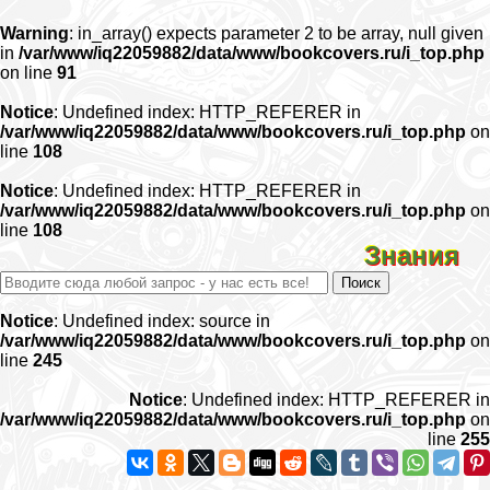
Warning
: in_array() expects parameter 2 to be array, null given
in
/var/www/iq22059882/data/www/bookcovers.ru/i_top.php
on line
91
Notice
: Undefined index: HTTP_REFERER in
/var/www/iq22059882/data/www/bookcovers.ru/i_top.php
on
line
108
Notice
: Undefined index: HTTP_REFERER in
/var/www/iq22059882/data/www/bookcovers.ru/i_top.php
on
line
108
Знания
Notice
: Undefined index: source in
/var/www/iq22059882/data/www/bookcovers.ru/i_top.php
on
line
245
Notice
: Undefined index: HTTP_REFERER in
/var/www/iq22059882/data/www/bookcovers.ru/i_top.php
on
line
255