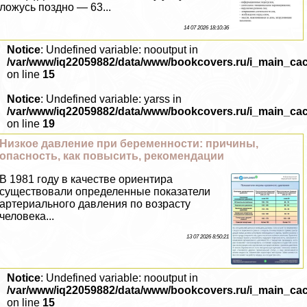
ложусь поздно — 63...
14 07 2026 18:10:36
Notice
: Undefined variable: nooutput in
/var/www/iq22059882/data/www/bookcovers.ru/i_main_ca
on line
15
Notice
: Undefined variable: yarss in
/var/www/iq22059882/data/www/bookcovers.ru/i_main_ca
on line
19
Низкое давление при беременности: причины,
опасность, как повысить, рекомендации
В 1981 году в качестве ориентира
существовали определенные показатели
артериального давления по возрасту
человека...
13 07 2026 8:50:21
Notice
: Undefined variable: nooutput in
/var/www/iq22059882/data/www/bookcovers.ru/i_main_ca
on line
15