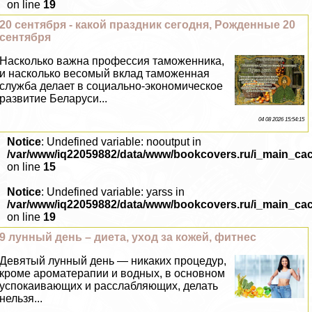
on line
19
20 сентября - какой праздник сегодня, Рожденные 20
сентября
Насколько важна профессия таможенника,
и насколько весомый вклад таможенная
служба делает в социально-экономическое
развитие Беларуси...
04 08 2026 15:54:15
Notice
: Undefined variable: nooutput in
/var/www/iq22059882/data/www/bookcovers.ru/i_main_ca
on line
15
Notice
: Undefined variable: yarss in
/var/www/iq22059882/data/www/bookcovers.ru/i_main_ca
on line
19
9 лунный день – диета, уход за кожей, фитнес
Девятый лунный день — никаких процедур,
кроме ароматерапии и водных, в основном
успокаивающих и расслабляющих, делать
нельзя...