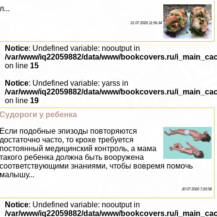
л...
31 07 2026 11:56:34
Notice
: Undefined variable: nooutput in
/var/www/iq22059882/data/www/bookcovers.ru/i_main_ca
on line
15
Notice
: Undefined variable: yarss in
/var/www/iq22059882/data/www/bookcovers.ru/i_main_ca
on line
19
Судороги у ребенка
Если подобные эпизоды повторяются
достаточно часто, то крохе требуется
постоянный медицинский контроль, а мама
такого ребенка должна быть вооружена
соответствующими знаниями, чтобы вовремя помочь
малышу...
30 07 2026 7:20:58
Notice
: Undefined variable: nooutput in
/var/www/iq22059882/data/www/bookcovers.ru/i_main_ca