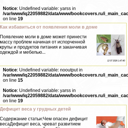
Notice
: Undefined variable: yarss in
/var/www/iq22059882/data/www/bookcovers.ru/i_main_ca
on line
19
Как избавиться от появления моли в доме
Появление моли в доме может принести
массу проблем начиная от испорченной
крупы и продуктов питания и заканчивая
одеждой и мебелью...
12 07 2026 1:47:40
Notice
: Undefined variable: nooutput in
/var/www/iq22059882/data/www/bookcovers.ru/i_main_ca
on line
15
Notice
: Undefined variable: yarss in
/var/www/iq22059882/data/www/bookcovers.ru/i_main_ca
on line
19
Дефицит веса у грудных детей
Содержание статьи:Чем опасен дефицит
весаДефицит веса, чреват развитием