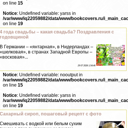
on line
15
Notice
: Undefined variable: yarss in
/var/www/iq22059882/data/www/bookcovers.ru/i_main_ca
on line
19
4 года свадьбы – какая свадьба? Поздравления с
годовщиной
В Германии – «янтарная», в Нидерландах –
«шелковая», в странах Западной Европы –
«восковая»...
29 07 2026 1:54:46
Notice
: Undefined variable: nooutput in
/var/www/iq22059882/data/www/bookcovers.ru/i_main_ca
on line
15
Notice
: Undefined variable: yarss in
/var/www/iq22059882/data/www/bookcovers.ru/i_main_ca
on line
19
Сахарный сироп, пошаговый рецепт с фото
Смешивать с водкой или белым сухим