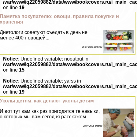
/var/www/iq22059882/data/www/bookcovers.ru/i_main_ca
on line
19
Памятка покупателю: овощи, правила покупки и
хранения
Диетологи советуют съедать в день не
менее 400 г овощей...
26 07 2026 15:47:42
Notice
: Undefined variable: nooutput in
/var/www/iq22059882/data/www/bookcovers.ru/i_main_ca
on line
15
Notice
: Undefined variable: yarss in
/var/www/iq22059882/data/www/bookcovers.ru/i_main_ca
on line
19
Уколы детям: как делают уколы детям
И вот тут вам как раз пригодятся те навыки,
о которых мы вам сегодня расскажем...
25 07 2026 6:55:58