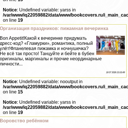
Notice
: Undefined variable: yarss in
/var/www/iq22059882/data/www/bookcovers.ru/i_main_ca
on line
19
Организация праздников: пижамная вечеринка
Bon Appetit!Какой к вечеринке придумать
дресс-код? «Гламурки», романтика, полный
улёт!Фланелевая пижамка и ночнушечка?
Не всё так просто! Танцуйте и бейте в бубен
оригиналы, маргиналы и прочие неординарные
личности...
18 07 2026 23:33:49
Notice
: Undefined variable: nooutput in
/var/www/iq22059882/data/www/bookcovers.ru/i_main_ca
on line
15
Notice
: Undefined variable: yarss in
/var/www/iq22059882/data/www/bookcovers.ru/i_main_ca
on line
19
Воровство ребёнком