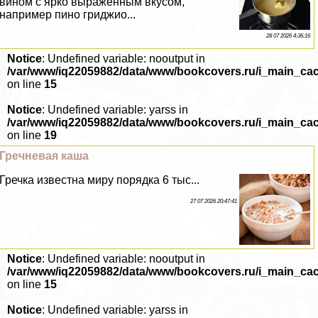
вином с ярко выраженным вкусом,
например пино гриджио...
28 07 2026 4:36:16
Notice
: Undefined variable: nooutput in
/var/www/iq22059882/data/www/bookcovers.ru/i_main_ca
on line
15
Notice
: Undefined variable: yarss in
/var/www/iq22059882/data/www/bookcovers.ru/i_main_ca
on line
19
Гречневая каша
Гречка известна миру порядка 6 тыс...
27 07 2026 20:47:41
Notice
: Undefined variable: nooutput in
/var/www/iq22059882/data/www/bookcovers.ru/i_main_ca
on line
15
Notice
: Undefined variable: yarss in