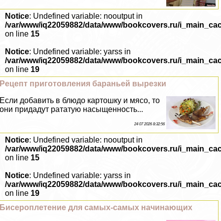
Notice
: Undefined variable: nooutput in
/var/www/iq22059882/data/www/bookcovers.ru/i_main_ca
on line
15
Notice
: Undefined variable: yarss in
/var/www/iq22059882/data/www/bookcovers.ru/i_main_ca
on line
19
Рецепт приготовления бapaньей вырезки
Если добавить в блюдо картошку и мясо, то
они придадут рататую насыщенность...
24 07 2026 8:32:56
Notice
: Undefined variable: nooutput in
/var/www/iq22059882/data/www/bookcovers.ru/i_main_ca
on line
15
Notice
: Undefined variable: yarss in
/var/www/iq22059882/data/www/bookcovers.ru/i_main_ca
on line
19
Бисероплетение для самых-самых начинающих