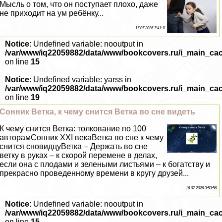
Мысль о том, что он поступает плохо, даже
не приходит на ум ребёнку...
17 07 2026 7:41:11
Notice
: Undefined variable: nooutput in
/var/www/iq22059882/data/www/bookcovers.ru/i_main_ca
on line
15
Notice
: Undefined variable: yarss in
/var/www/iq22059882/data/www/bookcovers.ru/i_main_ca
on line
19
Сонник Ветка, к чему снится Ветка во сне видеть
К чему снится Ветка: толкование по 100
авторамСонник XXI векаВетка во сне к чему
снится сновидцуВетка – Держать во сне
ветку в руках – к скорой перемене в делах,
если она с плодами и зелеными листьями – к богатству и
прекрасно проведенному времени в кругу друзей...
16 07 2026 3:53:56
Notice
: Undefined variable: nooutput in
/var/www/iq22059882/data/www/bookcovers.ru/i_main_ca
on line
15