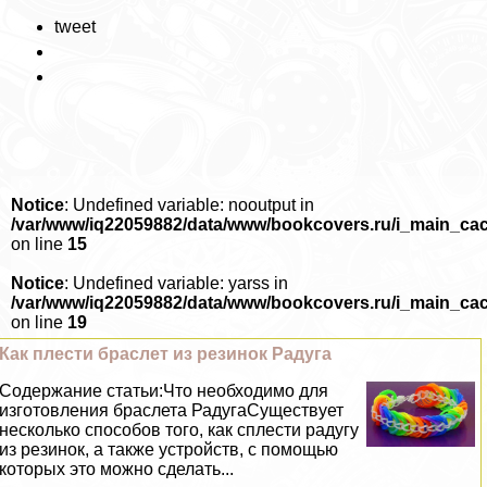
tweet
Notice
: Undefined variable: nooutput in
/var/www/iq22059882/data/www/bookcovers.ru/i_main_ca
on line
15
Notice
: Undefined variable: yarss in
/var/www/iq22059882/data/www/bookcovers.ru/i_main_ca
on line
19
Как плести браслет из резинок Радуга
Содержание статьи:Что необходимо для
изготовления браслета РадугаСуществует
несколько способов того, как сплести радугу
из резинок, а также устройств, с помощью
которых это можно сделать...