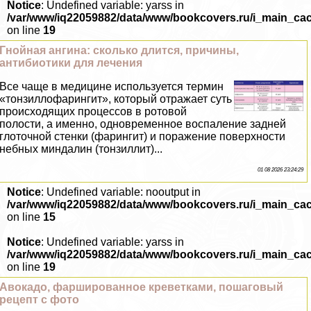
Notice
: Undefined variable: yarss in
/var/www/iq22059882/data/www/bookcovers.ru/i_main_ca
on line
19
Гнойная ангина: сколько длится, причины,
антибиотики для лечения
Все чаще в медицине используется термин
«тонзиллофарингит», который отражает суть
происходящих процессов в ротовой
полости, а именно, одновременное воспаление задней
глоточной стенки (фарингит) и поражение поверхности
небных миндалин (тонзиллит)...
01 08 2026 23:24:29
Notice
: Undefined variable: nooutput in
/var/www/iq22059882/data/www/bookcovers.ru/i_main_ca
on line
15
Notice
: Undefined variable: yarss in
/var/www/iq22059882/data/www/bookcovers.ru/i_main_ca
on line
19
Авокадо, фаршированное креветками, пошаговый
рецепт с фото