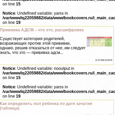
on line
15
Notice
: Undefined variable: yarss in
/var/www/iq22059882/data/www/bookcovers.ru/i_main_ca
on line
19
Прививка АДСМ – что это, расшифровка
Существует категория родителей,
возражающих против этой прививки,
однако, решив отказаться от нее, им следует
знать, что это — прививка адсм...
21 07 2026 16:59:35
Notice
: Undefined variable: nooutput in
/var/www/iq22059882/data/www/bookcovers.ru/i_main_ca
on line
15
Notice
: Undefined variable: yarss in
/var/www/iq22059882/data/www/bookcovers.ru/i_main_ca
on line
19
Как определить пол ребенка по дате зачатия
(таблица)