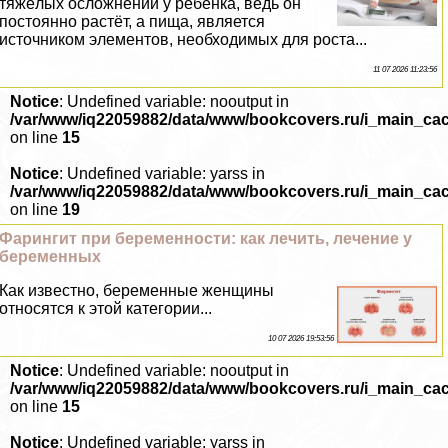
тяжёлых осложнений у ребёнка, ведь он
постоянно растёт, а пища, является
источником элементов, необходимых для роста...
11 07 2026 11:23:56
Notice
: Undefined variable: nooutput in
/var/www/iq22059882/data/www/bookcovers.ru/i_main_ca
on line
15
Notice
: Undefined variable: yarss in
/var/www/iq22059882/data/www/bookcovers.ru/i_main_ca
on line
19
Фарингит при беременности: как лечить, лечение у
беременных
Как известно, беременные женщины
относятся к этой категории...
10 07 2026 19:53:56
Notice
: Undefined variable: nooutput in
/var/www/iq22059882/data/www/bookcovers.ru/i_main_ca
on line
15
Notice
: Undefined variable: yarss in