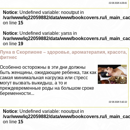
03 08 2026 4:28:41
Notice
: Undefined variable: nooutput in
/var/www/iq22059882/data/www/bookcovers.ru/i_main_ca
on line
15
Notice
: Undefined variable: yarss in
/var/www/iq22059882/data/www/bookcovers.ru/i_main_ca
on line
19
Луна в Скорпионе – здоровье, ароматерапия, красота,
фитнес
Особенно осторожны в эти дни должны
быть женщины, ожидающие ребенка, так как
самая минимальная нагрузка или стресс
могут вызвать выкидыш, а то и
преждевременные роды на большом сроке
беременности...
02 08 2026 5:42:33
Notice
: Undefined variable: nooutput in
/var/www/iq22059882/data/www/bookcovers.ru/i_main_ca
on line
15