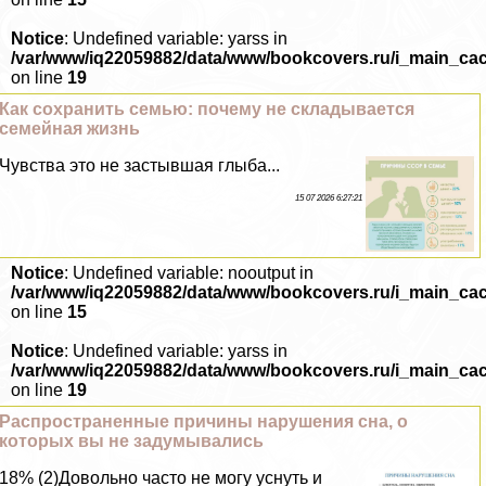
Notice
: Undefined variable: yarss in
/var/www/iq22059882/data/www/bookcovers.ru/i_main_ca
on line
19
Как сохранить семью: почему не складывается
семейная жизнь
Чувства это не застывшая глыба...
15 07 2026 6:27:21
Notice
: Undefined variable: nooutput in
/var/www/iq22059882/data/www/bookcovers.ru/i_main_ca
on line
15
Notice
: Undefined variable: yarss in
/var/www/iq22059882/data/www/bookcovers.ru/i_main_ca
on line
19
Распространенные причины нарушения сна, о
которых вы не задумывались
18% (2)Довольно часто не могу уснуть и