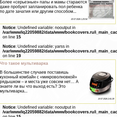
Более «серьезные» папы и мамы стараются
даже пробуют запланировать пол ребенка
по дате зачатия или другим способом...
20 07 2026 1:25:54
Notice
: Undefined variable: nooutput in
/var/www/iq22059882/data/www/bookcovers.ru/i_main_ca
on line
15
Notice
: Undefined variable: yarss in
/var/www/iq22059882/data/www/bookcovers.ru/i_main_ca
on line
19
Что такое мультиварка
В большинстве случаев поставишь
кухонный комбайн с «микроволновкой»
рядышком – и места уже совсем нет… А
знаете ли вы что выход есть? Это
мультиварка...
19 07 2026 2:41:39
Notice
: Undefined variable: nooutput in
/var/www/iq22059882/data/www/bookcovers.ru/i_main_ca
on line
15