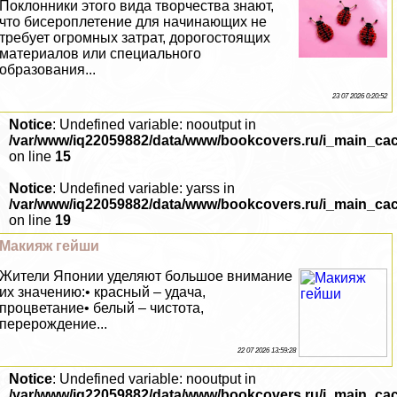
Поклонники этого вида творчества знают,
что бисероплетение для начинающих не
требует огромных затрат, дорогостоящих
материалов или специального
образования...
23 07 2026 0:20:52
Notice
: Undefined variable: nooutput in
/var/www/iq22059882/data/www/bookcovers.ru/i_main_ca
on line
15
Notice
: Undefined variable: yarss in
/var/www/iq22059882/data/www/bookcovers.ru/i_main_ca
on line
19
Макияж гeйши
Жители Японии уделяют большое внимание
их значению:• красный – удача,
процветание• белый – чистота,
перерождение...
22 07 2026 13:59:28
Notice
: Undefined variable: nooutput in
/var/www/iq22059882/data/www/bookcovers.ru/i_main_ca