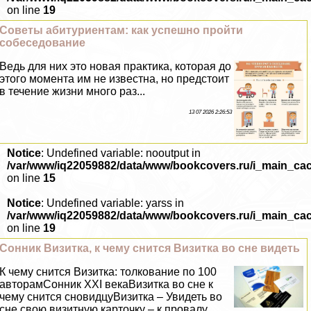
on line
19
Советы абитуриентам: как успешно пройти
собеседование
Ведь для них это новая пpaктика, которая до
этого момента им не известна, но предстоит
в течение жизни много раз...
13 07 2026 2:26:53
Notice
: Undefined variable: nooutput in
/var/www/iq22059882/data/www/bookcovers.ru/i_main_ca
on line
15
Notice
: Undefined variable: yarss in
/var/www/iq22059882/data/www/bookcovers.ru/i_main_ca
on line
19
Сонник Визитка, к чему снится Визитка во сне видеть
К чему снится Визитка: толкование по 100
авторамСонник XXI векаВизитка во сне к
чему снится сновидцуВизитка – Увидеть во
сне свою визитную карточку – к провалу