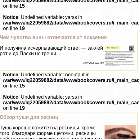
/var/www/iq22059882/data/www/bookcovers.ru/i_main_ca
on line
15
Notice
: Undefined variable: yarss in
/var/www/iq22059882/data/www/bookcovers.ru/i_main_ca
on line
19
Чем чувство вины отличается от покаяния
И получила исчерпывающий ответ — заклей
рот и до Пасхи не греши...
16 07 2026 22:27:56
Notice
: Undefined variable: nooutput in
/var/www/iq22059882/data/www/bookcovers.ru/i_main_ca
on line
15
Notice
: Undefined variable: yarss in
/var/www/iq22059882/data/www/bookcovers.ru/i_main_ca
on line
19
Обзор туши для ресниц
Тушь хорошо ложится на ресницы, кроме
того, благодаря форме щёточки, ресницы
действительно закручиваются, что является