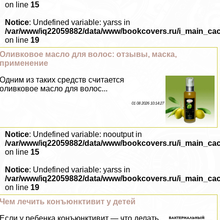
on line
15
Notice
: Undefined variable: yarss in
/var/www/iq22059882/data/www/bookcovers.ru/i_main_ca
on line
19
Оливковое масло для волос: отзывы, маска,
применение
Одним из таких средств считается
оливковое масло для волос...
01 08 2026 10:14:27
Notice
: Undefined variable: nooutput in
/var/www/iq22059882/data/www/bookcovers.ru/i_main_ca
on line
15
Notice
: Undefined variable: yarss in
/var/www/iq22059882/data/www/bookcovers.ru/i_main_ca
on line
19
Чем лечить конъюнктивит у детей
Если у ребенка конъюнктивит — что делать,