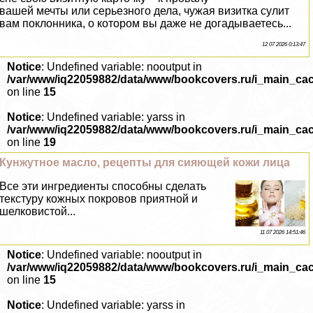
вашей мечты или серьезного дела, чужая визитка сулит
вам поклонника, о котором вы даже не догадываетесь...
12 07 2026 0:13:47
Notice
: Undefined variable: nooutput in
/var/www/iq22059882/data/www/bookcovers.ru/i_main_ca
on line
15
Notice
: Undefined variable: yarss in
/var/www/iq22059882/data/www/bookcovers.ru/i_main_ca
on line
19
Кунжутное масло, рецепты для сияющей кожи лица
Все эти ингредиенты способны сделать
текстуру кожных покровов приятной и
шелковистой...
11 07 2026 14:51:46
Notice
: Undefined variable: nooutput in
/var/www/iq22059882/data/www/bookcovers.ru/i_main_ca
on line
15
Notice
: Undefined variable: yarss in