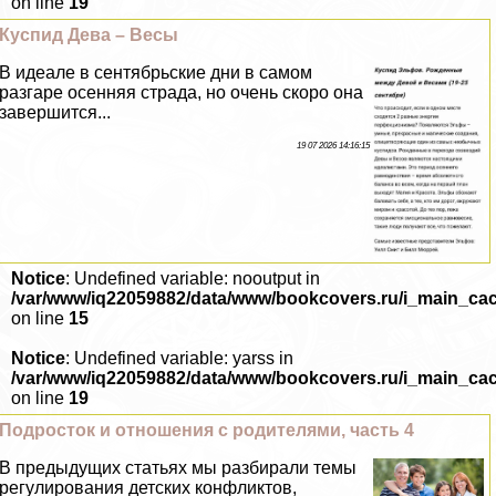
on line
19
Куспид Дева – Весы
В идеале в сентябрьские дни в самом
разгаре осенняя страда, но очень скоро она
завершится...
19 07 2026 14:16:15
Notice
: Undefined variable: nooutput in
/var/www/iq22059882/data/www/bookcovers.ru/i_main_ca
on line
15
Notice
: Undefined variable: yarss in
/var/www/iq22059882/data/www/bookcovers.ru/i_main_ca
on line
19
Подросток и отношения с родителями, часть 4
В предыдущих статьях мы разбирали темы
регулирования детских конфликтов,