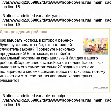
/var/www/iq22059882/data/www/bookcovers.ru/i_main_ca
on line
15
Notice
: Undefined variable: yarss in
/var/www/iq22059882/data/www/bookcovers.ru/i_main_ca
on line
19
День рождения ребёнка
Как выбрать костюм, в котором ребёнок
будет чувствовать себя, как настоящий
служитель закона? Проверьте несколько
предложений! Быть может, вы найдёте
идеальный костюм на карнавальный бал для вашего
ребёнка!Содержание статьи:Костюм полицейского – как
выполнить его самостоятельно?Создание костюма
полицейского своими силами, вовсе не так легко, потому
что костюм этот состоит из довольно хаpaктерных
элементов...
07 08 2026 0:40:56
Notice
: Undefined variable: nooutput in
/var/www/iq22059882/data/www/bookcovers.ru/i_main_ca
on line
15