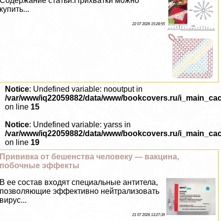
Содержание статьи:Прихватки можно
купить...
22 07 2026 15:28:55
Notice
: Undefined variable: nooutput in
/var/www/iq22059882/data/www/bookcovers.ru/i_main_ca
on line
15
Notice
: Undefined variable: yarss in
/var/www/iq22059882/data/www/bookcovers.ru/i_main_ca
on line
19
Прививка от бешенства человеку — вакцина,
побочные эффекты
В ее состав входят специальные антитела,
позволяющие эффективно нейтрализовать
вирус...
21 07 2026 13:27:39