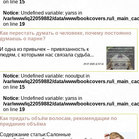
on line
15
Notice
: Undefined variable: yarss in
/var/www/iq22059882/data/www/bookcovers.ru/i_main_ca
on line
19
Как перестать думать о человеке, почему постоянно
думаешь о парне?
И одна из привычек – привязанность к
людям, с которыми нас связала судьба...
29 07 2026 11:57:31
Notice
: Undefined variable: nooutput in
/var/www/iq22059882/data/www/bookcovers.ru/i_main_ca
on line
15
Notice
: Undefined variable: yarss in
/var/www/iq22059882/data/www/bookcovers.ru/i_main_ca
on line
19
Как придать объём волосам, рекомендации по
приданию объёма
Содержание статьи:Салонные