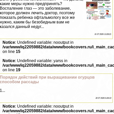
какие меры нужно предпринять?
Воспаление глаз — это заболевание,
которое должен лечить доктор, поэтому
показать ребенка офтальмологу все же
нужно, каким бы безобидным вам не
казался данный недуг...
31 07 2026 13:28:21
Notice
: Undefined variable: nooutput in
/var/www/iq22059882/data/www/bookcovers.ru/i_main_ca
on line
15
Notice
: Undefined variable: yarss in
/var/www/iq22059882/data/www/bookcovers.ru/i_main_ca
on line
19
Порядок действий при выращивании огурцов
способом рассады
1...
30 07 2026 6:28:10
Notice
: Undefined variable: nooutput in
/var/www/iq22059882/data/www/bookcovers.ru/i_main_ca