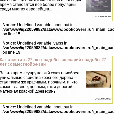
время становятся все более популярны
среди многих европейцев...
25 07 2026 16:12:59
Notice
: Undefined variable: nooutput in
/var/www/iq22059882/data/www/bookcovers.ru/i_main_ca
on line
15
Notice
: Undefined variable: yarss in
/var/www/iq22059882/data/www/bookcovers.ru/i_main_ca
on line
19
Как отметить 27 лет свадьбы, сценарий свадьбы 27
лет совместной жизни
За это время супружеский союз приобрел
уникальные свойства красного дерева –
стал таким же красивым, прочным, и, что
самое главное, ценным, как и дорогой
материал красной древесины...
24 07 2026 7:20:23
Notice
: Undefined variable: nooutput in
/var/www/iq22059882/data/www/bookcovers.ru/i_main_ca