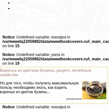
Notice
: Undefined variable: nooutput in
/var/www/iq22059882/data/www/bookcovers.ru/i_main_ca
on line
15
Notice
: Undefined variable: yarss in
/var/www/iq22059882/data/www/bookcovers.ru/i_main_ca
on line
19
Варенье из цветков бузины, рецепт, лечебные
свойства
Но для того, чтобы получить максимальную
пользу, необходимо знать, как варить
варенье из цветов бузины...
08 08 2026 8:40:56
Notice
: Undefined variable: nooutput in