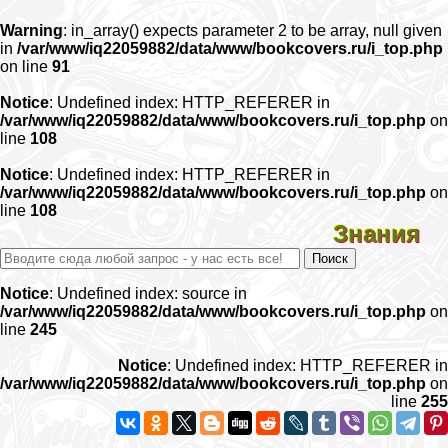
Warning
: in_array() expects parameter 2 to be array, null given
in
/var/www/iq22059882/data/www/bookcovers.ru/i_top.php
on line
91
Notice
: Undefined index: HTTP_REFERER in
/var/www/iq22059882/data/www/bookcovers.ru/i_top.php
on
line
108
Notice
: Undefined index: HTTP_REFERER in
/var/www/iq22059882/data/www/bookcovers.ru/i_top.php
on
line
108
Знания
Notice
: Undefined index: source in
/var/www/iq22059882/data/www/bookcovers.ru/i_top.php
on
line
245
Notice
: Undefined index: HTTP_REFERER in
/var/www/iq22059882/data/www/bookcovers.ru/i_top.php
on
line
255