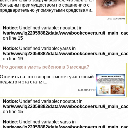
большим преимуществом по сравнению с
предварительно упомянутыми средствами...
15 07 2026 1:54:41
Notice
: Undefined variable: nooutput in
/var/www/iq22059882/data/www/bookcovers.ru/i_main_ca
on line
15
Notice
: Undefined variable: yarss in
/var/www/iq22059882/data/www/bookcovers.ru/i_main_ca
on line
19
Что должен уметь ребенок в 3 месяца?
Ответить на этот вопрос сможет участковый
педиатр и эта статья...
14 07 2026 0:51:22
Notice
: Undefined variable: nooutput in
/var/www/iq22059882/data/www/bookcovers.ru/i_main_ca
on line
15
Notice
: Undefined variable: yarss in
/var/www/iq22059882/data/www/bookcovers.ru/i_main_ca