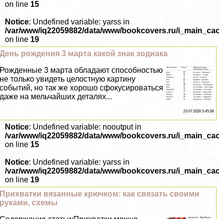
on line
15
Notice
: Undefined variable: yarss in
/var/www/iq22059882/data/www/bookcovers.ru/i_main_ca
on line
19
День рождения 3 марта какой знак зодиака
Рожденные 3 марта обладают способностью
не только увидеть целостную картину
событий, но так же хорошо сфокусироваться
даже на мельчайших деталях...
23 07 2026 5:45:58
Notice
: Undefined variable: nooutput in
/var/www/iq22059882/data/www/bookcovers.ru/i_main_ca
on line
15
Notice
: Undefined variable: yarss in
/var/www/iq22059882/data/www/bookcovers.ru/i_main_ca
on line
19
Прихватки вязанные крючком: как связать своими
руками, схемы