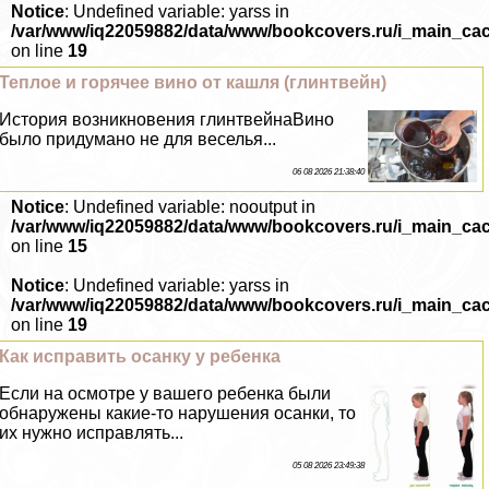
Notice
: Undefined variable: yarss in
/var/www/iq22059882/data/www/bookcovers.ru/i_main_ca
on line
19
Теплое и горячее вино от кашля (глинтвейн)
История возникновения глинтвейнаВино
было придумано не для веселья...
06 08 2026 21:38:40
Notice
: Undefined variable: nooutput in
/var/www/iq22059882/data/www/bookcovers.ru/i_main_ca
on line
15
Notice
: Undefined variable: yarss in
/var/www/iq22059882/data/www/bookcovers.ru/i_main_ca
on line
19
Как исправить осанку у ребенка
Если на осмотре у вашего ребенка были
обнаружены какие-то нарушения осанки, то
их нужно исправлять...
05 08 2026 23:49:38