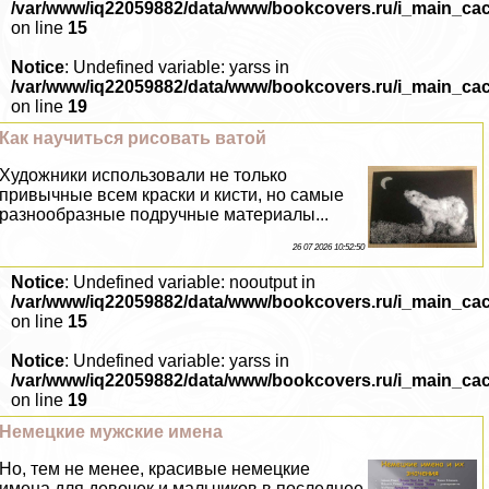
/var/www/iq22059882/data/www/bookcovers.ru/i_main_ca
on line
15
Notice
: Undefined variable: yarss in
/var/www/iq22059882/data/www/bookcovers.ru/i_main_ca
on line
19
Как научиться рисовать ватой
Художники использовали не только
привычные всем краски и кисти, но самые
разнообразные подручные материалы...
26 07 2026 10:52:50
Notice
: Undefined variable: nooutput in
/var/www/iq22059882/data/www/bookcovers.ru/i_main_ca
on line
15
Notice
: Undefined variable: yarss in
/var/www/iq22059882/data/www/bookcovers.ru/i_main_ca
on line
19
Немецкие мужские имена
Но, тем не менее, красивые немецкие
имена для девочек и мальчиков в последнее