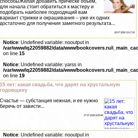
способыЖелая добавить причёске объём,
для начала стоит обратиться к мастеру и
подобрать наиболее подходящий вам
вариант стрижки и окрашивания – уже их одних
достаточно для получения заметного результата...
28 07 2026 19:17:33
Notice
: Undefined variable: nooutput in
/var/www/iq22059882/data/www/bookcovers.ru/i_main_ca
on line
15
Notice
: Undefined variable: yarss in
/var/www/iq22059882/data/www/bookcovers.ru/i_main_ca
on line
19
15 лет: какая свадьба, что дарят на хрустальную
годовщину
Счастье — субстанция нежная, и ее нужно
беречь от зависти...
27 07 2026 8:20:44
Notice
: Undefined variable: nooutput in