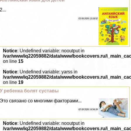
2...
03 08 2026 13:18:52
Notice
: Undefined variable: nooutput in
/var/www/iq22059882/data/www/bookcovers.ru/i_main_ca
on line
15
Notice
: Undefined variable: yarss in
/var/www/iq22059882/data/www/bookcovers.ru/i_main_ca
on line
19
У ребенка болят суставы
Это связано со многими факторами...
02 08 2026 14:54:39
Notice
: Undefined variable: nooutput in
/var/www/iq22059882/data/www/bookcovers.ru/i_main_ca