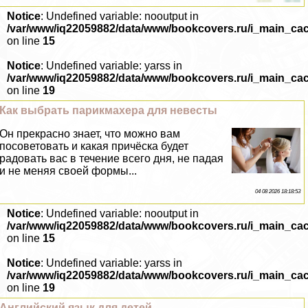
Notice
: Undefined variable: nooutput in
/var/www/iq22059882/data/www/bookcovers.ru/i_main_ca
on line
15
Notice
: Undefined variable: yarss in
/var/www/iq22059882/data/www/bookcovers.ru/i_main_ca
on line
19
Как выбрать парикмахера для невесты
Он прекрасно знает, что можно вам
посоветовать и какая причёска будет
радовать вас в течение всего дня, не падая
и не меняя своей формы...
04 08 2026 18:18:53
Notice
: Undefined variable: nooutput in
/var/www/iq22059882/data/www/bookcovers.ru/i_main_ca
on line
15
Notice
: Undefined variable: yarss in
/var/www/iq22059882/data/www/bookcovers.ru/i_main_ca
on line
19
Английский язык для детей