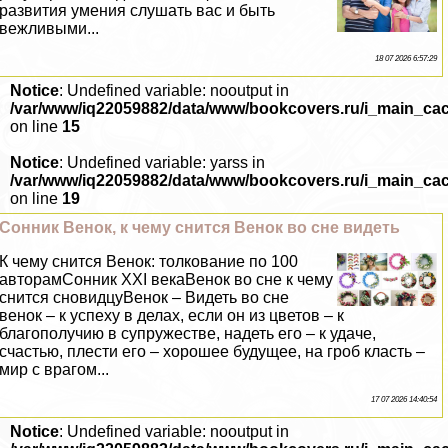
развития умения слушать вас и быть
вежливыми...
18 07 2026 6:57:29
Notice
: Undefined variable: nooutput in
/var/www/iq22059882/data/www/bookcovers.ru/i_main_ca
on line
15
Notice
: Undefined variable: yarss in
/var/www/iq22059882/data/www/bookcovers.ru/i_main_ca
on line
19
Сонник Венок, к чему снится Венок во сне видеть
К чему снится Венок: толкование по 100
авторамСонник XXI векаВенок во сне к чему
снится сновидцуВенок – Видеть во сне
венок – к успеху в делах, если он из цветов – к
благополучию в супружестве, надеть его – к удаче,
счастью, плести его – хорошее будущее, на гроб класть –
мир с врагом...
17 07 2026 14:40:54
Notice
: Undefined variable: nooutput in