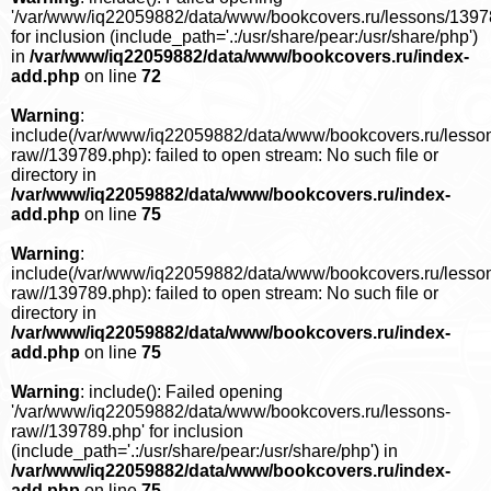
'/var/www/iq22059882/data/www/bookcovers.ru/lessons/1397
for inclusion (include_path='.:/usr/share/pear:/usr/share/php')
in
/var/www/iq22059882/data/www/bookcovers.ru/index-
add.php
on line
72
Warning
:
include(/var/www/iq22059882/data/www/bookcovers.ru/lesso
raw//139789.php): failed to open stream: No such file or
directory in
/var/www/iq22059882/data/www/bookcovers.ru/index-
add.php
on line
75
Warning
:
include(/var/www/iq22059882/data/www/bookcovers.ru/lesso
raw//139789.php): failed to open stream: No such file or
directory in
/var/www/iq22059882/data/www/bookcovers.ru/index-
add.php
on line
75
Warning
: include(): Failed opening
'/var/www/iq22059882/data/www/bookcovers.ru/lessons-
raw//139789.php' for inclusion
(include_path='.:/usr/share/pear:/usr/share/php') in
/var/www/iq22059882/data/www/bookcovers.ru/index-
add.php
on line
75