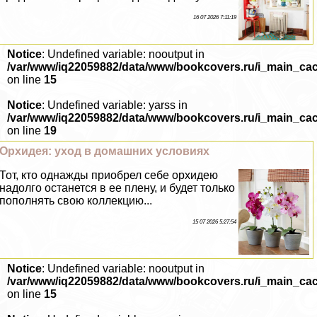
16 07 2026 7:11:19
Notice
: Undefined variable: nooutput in
/var/www/iq22059882/data/www/bookcovers.ru/i_main_ca
on line
15
Notice
: Undefined variable: yarss in
/var/www/iq22059882/data/www/bookcovers.ru/i_main_ca
on line
19
Орхидея: уход в домашних условиях
Тот, кто однажды приобрел себе орхидею
надолго останется в ее плену, и будет только
пополнять свою коллекцию...
15 07 2026 5:27:54
Notice
: Undefined variable: nooutput in
/var/www/iq22059882/data/www/bookcovers.ru/i_main_ca
on line
15