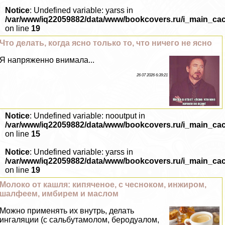
Notice
: Undefined variable: yarss in
/var/www/iq22059882/data/www/bookcovers.ru/i_main_ca
on line
19
Что делать, когда ясно только то, что ничего не ясно
Я напряженно внимала...
26 07 2026 6:39:21
Notice
: Undefined variable: nooutput in
/var/www/iq22059882/data/www/bookcovers.ru/i_main_ca
on line
15
Notice
: Undefined variable: yarss in
/var/www/iq22059882/data/www/bookcovers.ru/i_main_ca
on line
19
Молоко от кашля: кипяченое, с чесноком, инжиром,
шалфеем, имбирем и маслом
Можно применять их внутрь, делать
ингаляции (с сальбутамолом, беродуалом,