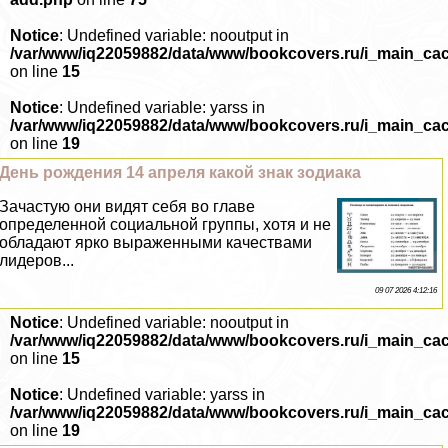
Notice
: Undefined variable: nooutput in
/var/www/iq22059882/data/www/bookcovers.ru/i_main_ca
on line
15
Notice
: Undefined variable: yarss in
/var/www/iq22059882/data/www/bookcovers.ru/i_main_ca
on line
19
День рождения 14 апреля какой знак зодиака
Зачастую они видят себя во главе
определенной социальной группы, хотя и не
обладают ярко выраженными качествами
лидеров...
09 07 2026 4:12:16
Notice
: Undefined variable: nooutput in
/var/www/iq22059882/data/www/bookcovers.ru/i_main_ca
on line
15
Notice
: Undefined variable: yarss in
/var/www/iq22059882/data/www/bookcovers.ru/i_main_ca
on line
19