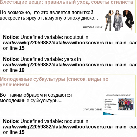
Блестящие вещи: правильный уход, советы стилиста
Но возможно, что это является попыткой
воскресить яркую гламурную эпоху диско...
28 07 2026 8:35:22
Notice
: Undefined variable: nooutput in
/var/www/iq22059882/data/www/bookcovers.ru/i_main_ca
on line
15
Notice
: Undefined variable: yarss in
/var/www/iq22059882/data/www/bookcovers.ru/i_main_ca
on line
19
Молодежные субкультуры (список, виды по
увлечениям
Вот таким образом и создаются
молодежные субкультуры...
27 07 2026 0:28:13
Notice
: Undefined variable: nooutput in
/var/www/iq22059882/data/www/bookcovers.ru/i_main_ca
on line
15