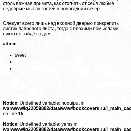
столь важная примета, как отогнать от себя любые
недобрые мысли гостей в новогодний вечер.
Следует всего лишь над входной дверью прикрепить
листик лаврового листа, тогда с плохими помыслами
никто не зайдёт в дом.
admin
tweet
Notice
: Undefined variable: nooutput in
/var/www/iq22059882/data/www/bookcovers.ru/i_main_ca
on line
15
Notice
: Undefined variable: yarss in
/var/www/iq22059882/data/www/bookcovers.ru/i_main_ca