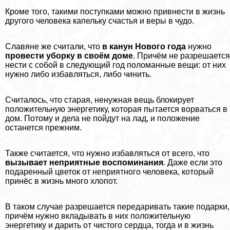
Кроме того, такими поступками можно привнести в жизнь
другого человека капельку счастья и веры в чудо.
Славяне же считали, что
в канун Нового года
нужно
провести уборку в своём доме
. Причём не разрешается
нести с собой в следующий год поломанные вещи: от них
нужно либо избавляться, либо чинить.
Считалось, что старая, ненужная вещь блокирует
положительную энергетику, которая пытается ворваться в
дом. Потому и дела не пойдут на лад, и положение
останется прежним.
Также считается, что нужно избавляться от всего, что
вызывает неприятные воспоминания
. Даже если это
подаренный цветок от неприятного человека, который
принёс в жизнь много хлопот.
В таком случае разрешается передаривать такие подарки,
причём нужно вкладывать в них положительную
энергетику и дарить от чистого сердца, тогда и в жизнь