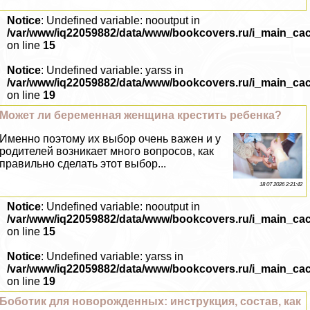
Notice
: Undefined variable: nooutput in
/var/www/iq22059882/data/www/bookcovers.ru/i_main_ca
on line
15
Notice
: Undefined variable: yarss in
/var/www/iq22059882/data/www/bookcovers.ru/i_main_ca
on line
19
Может ли беременная женщина крестить ребенка?
Именно поэтому их выбор очень важен и у
родителей возникает много вопросов, как
правильно сделать этот выбор...
18 07 2026 2:21:42
Notice
: Undefined variable: nooutput in
/var/www/iq22059882/data/www/bookcovers.ru/i_main_ca
on line
15
Notice
: Undefined variable: yarss in
/var/www/iq22059882/data/www/bookcovers.ru/i_main_ca
on line
19
Боботик для новорожденных: инструкция, состав, как