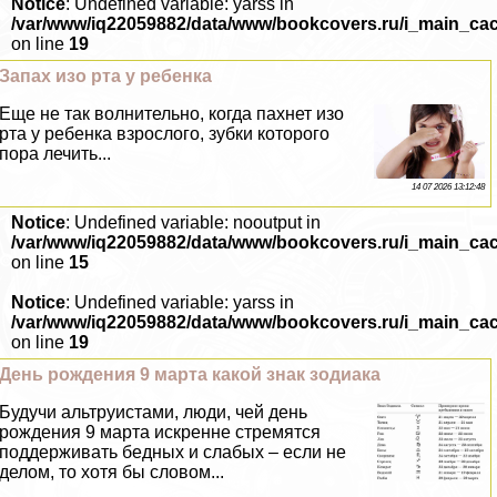
Notice
: Undefined variable: yarss in
/var/www/iq22059882/data/www/bookcovers.ru/i_main_ca
on line
19
Запах изо рта у ребенка
Еще не так волнительно, когда пахнет изо
рта у ребенка взрослого, зубки которого
пора лечить...
14 07 2026 13:12:48
Notice
: Undefined variable: nooutput in
/var/www/iq22059882/data/www/bookcovers.ru/i_main_ca
on line
15
Notice
: Undefined variable: yarss in
/var/www/iq22059882/data/www/bookcovers.ru/i_main_ca
on line
19
День рождения 9 марта какой знак зодиака
Будучи альтруистами, люди, чей день
рождения 9 марта искренне стремятся
поддерживать бедных и слабых – если не
делом, то хотя бы словом...