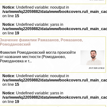
Notice
: Undefined variable: nooutput in
/var/www/iq22059882/data/www/bookcovers.ru/i_main_ca
on line
15
Notice
: Undefined variable: yarss in
/var/www/iq22059882/data/www/bookcovers.ru/i_main_ca
on line
19
Значение фамилии Рамазанов, Ромазанов,
Ромодановский
Фамилия Ромодановский могла произойти
от названия местности (Ромоданово,
Ромодановка и т...
29 07 2026 12:58:11
Notice
: Undefined variable: nooutput in
/var/www/iq22059882/data/www/bookcovers.ru/i_main_ca
on line
15
Notice
: Undefined variable: yarss in
/var/www/iq22059882/data/www/bookcovers.ru/i_main_ca
on line
19