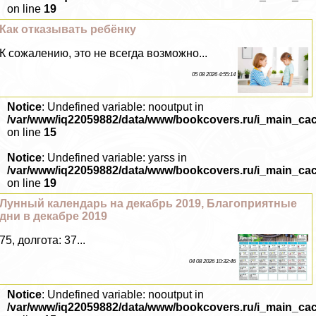
on line
19
Как отказывать ребёнку
К сожалению, это не всегда возможно...
05 08 2026 4:55:14
Notice
: Undefined variable: nooutput in
/var/www/iq22059882/data/www/bookcovers.ru/i_main_ca
on line
15
Notice
: Undefined variable: yarss in
/var/www/iq22059882/data/www/bookcovers.ru/i_main_ca
on line
19
Лунный календарь на декабрь 2019, Благоприятные
дни в декабре 2019
75, долгота: 37...
04 08 2026 10:32:46
Notice
: Undefined variable: nooutput in
/var/www/iq22059882/data/www/bookcovers.ru/i_main_ca