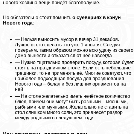
нового хозяина вещи придёт благополучие.
Но обязательно стоит помнить
о суевериях в канун
Нового года
:
— Нельзя выносить мусор в вечер 31 декабря.
Лучше всего сделать это уже 1 января. Следуя
поверьям, таким образом можно всю удачу из своего
дома вынести и отказаться от неё навсегда
— Нужно тщательно проверить посуду, которая будет
стоять на праздничном столе. Если есть небольшие
трещинки, то не применять её. Многие советуют, что
наиболее подходящая посуда для празднования
Нового года – белая и без лишних орнаментов на
ней
— На столе желательно иметь нечётное количество
блюд, причём они могут быть разными – мясными,
рыбными или мучными. Желательно не ставить на
стол слишком много соли, это привнесёт раздор
между родными в следующем году