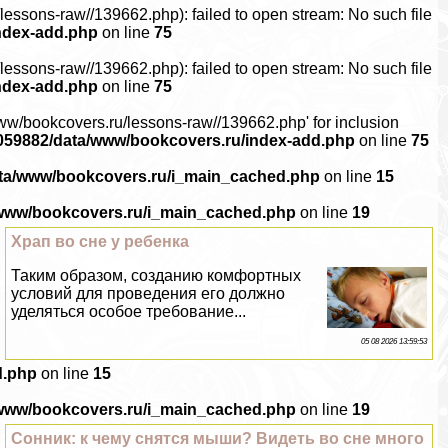
ssons-raw//139662.php): failed to open stream: No such file
ndex-add.php
on line
75
ssons-raw//139662.php): failed to open stream: No such file
ndex-add.php
on line
75
ww/bookcovers.ru/lessons-raw//139662.php' for inclusion
059882/data/www/bookcovers.ru/index-add.php
on line
75
ata/www/bookcovers.ru/i_main_cached.php
on line
15
/www/bookcovers.ru/i_main_cached.php
on line
19
Храп во сне у ребенка
Таким образом, созданию комфортных
условий для проведения его должно
уделяться особое требование...
05 08 2026 13:59:53
d.php
on line
15
/www/bookcovers.ru/i_main_cached.php
on line
19
Сонник: к чему снятся мыши? Видеть во сне много