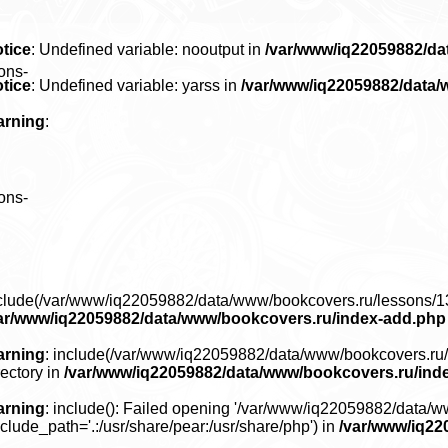
tice
: Undefined variable: nooutput in
/var/www/iq22059882/d
ons-
tice
: Undefined variable: yarss in
/var/www/iq22059882/data
arning
:
ons-
clude(/var/www/iq22059882/data/www/bookcovers.ru/lessons/13966
ar/www/iq22059882/data/www/bookcovers.ru/index-add.php
arning
: include(/var/www/iq22059882/data/www/bookcovers.ru/le
rectory in
/var/www/iq22059882/data/www/bookcovers.ru/ind
arning
: include(): Failed opening '/var/www/iq22059882/data/w
nclude_path='.:/usr/share/pear:/usr/share/php') in
/var/www/iq22