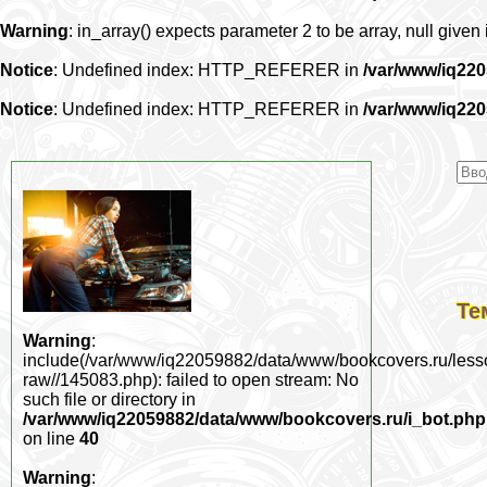
Warning
: in_array() expects parameter 2 to be array, null given
Notice
: Undefined index: HTTP_REFERER in
/var/www/iq22
Notice
: Undefined index: HTTP_REFERER in
/var/www/iq22
Те
Warning
:
include(/var/www/iq22059882/data/www/bookcovers.ru/less
raw//145083.php): failed to open stream: No
such file or directory in
/var/www/iq22059882/data/www/bookcovers.ru/i_bot.php
on line
40
Warning
: