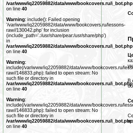
/var/www/iq22059882/data/www/bookcovers.ru/i_bot.php
on line
40
С
Warning
: include(): Failed opening
'/var/www/iq22059882/data/www/bookcovers.ru/lessons-
raw//130042.php' for inclusion
(include_path='.:/usr/share/pear:/usr/share/php')
П
in
/var/www/iq22059882/data/www/bookcovers.ru/i_bot.php
on line
40
Ц
ка
Warning
:
ун
include(/var/www/iq22059882/data/www/bookcovers.ru/less
raw//146833.php): failed to open stream: No
such file or directory in
В 
/var/www/iq22059882/data/www/bookcovers.ru/i_bot.php
бо
on line
40
Warning
:
С
include(/var/www/iq22059882/data/www/bookcovers.ru/less
raw//146833.php): failed to open stream: No
Се
such file or directory in
и 
/var/www/iq22059882/data/www/bookcovers.ru/i_bot.php
on line
40