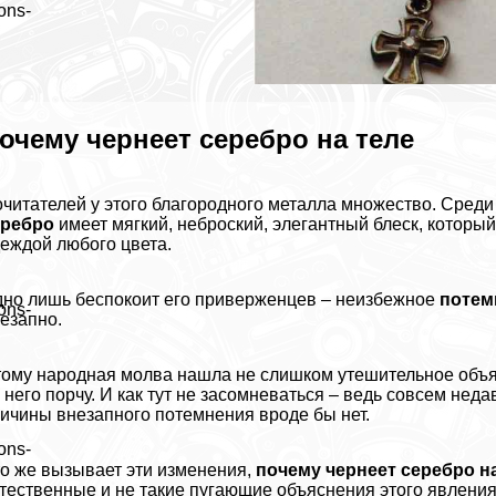
ons-
очему чернеет серебро на теле
читателей у этого благородного металла множество. Среди
еребро
имеет мягкий, неброский, элегантный блеск, которы
еждой любого цвета.
но лишь беспокоит его приверженцев – неизбежное
потем
ons-
езапно.
ому народная молва нашла не слишком утешительное объяс
 него порчу. И как тут не засомневаться – ведь совсем не
ичины внезапного потемнения вроде бы нет.
ons-
о же вызывает эти изменения,
почему чернеет серебро н
тественные и не такие пугающие объяснения этого явления