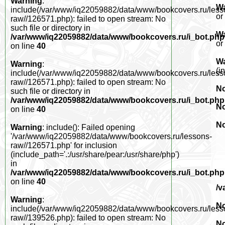
Warning
:
W
include(/var/www/iq22059882/data/www/bookcovers.ru/less
or
raw//126571.php): failed to open stream: No
such file or directory in
W
/var/www/iq22059882/data/www/bookcovers.ru/i_bot.php
or
on line
40
W
Warning
:
(i
include(/var/www/iq22059882/data/www/bookcovers.ru/less
raw//126571.php): failed to open stream: No
No
such file or directory in
/var/www/iq22059882/data/www/bookcovers.ru/i_bot.php
No
on line
40
No
Warning
: include(): Failed opening
'/var/www/iq22059882/data/www/bookcovers.ru/lessons-
raw//126571.php' for inclusion
(include_path='.:/usr/share/pear:/usr/share/php')
in
/var/www/iq22059882/data/www/bookcovers.ru/i_bot.php
on line
40
/v
Warning
:
No
include(/var/www/iq22059882/data/www/bookcovers.ru/less
raw//139526.php): failed to open stream: No
No