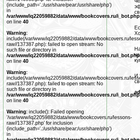
че
(include_path='.:/usr/share/pear:/usr/share/php')
эф
in
св
/var/www/iq22059882/data/www/bookcovers.ru/i_bot.php
on line
40
Ес
Warning
:
Хо
include(/var/www/iq22059882/data/www/bookcovers.ru/less
raw//137387.php): failed to open stream: No
На
such file or directory in
че
/var/www/iq22059882/data/www/bookcovers.ru/i_bot.php
ку
on line
40
Warning
:
И 
include(/var/www/iq22059882/data/www/bookcovers.ru/less
св
raw//137387.php): failed to open stream: No
such file or directory in
a
/var/www/iq22059882/data/www/bookcovers.ru/i_bot.php
on line
40
Warning
: include(): Failed opening
'/var/www/iq22059882/data/www/bookcovers.ru/lessons-
raw//137387.php' for inclusion
(include_path='.:/usr/share/pear:/usr/share/php')
in
/var/www/iq22059882/data/www/bookcovers.ru/i_bot.php