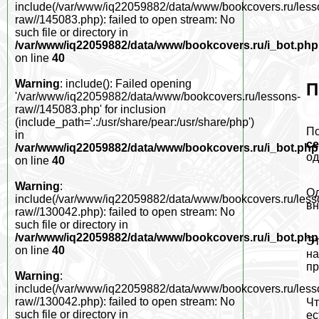
include(/var/www/iq22059882/data/www/bookcovers.ru/less
raw//145083.php): failed to open stream: No
such file or directory in
/var/www/iq22059882/data/www/bookcovers.ru/i_bot.php
on line
40
Warning
: include(): Failed opening
П
'/var/www/iq22059882/data/www/bookcovers.ru/lessons-
raw//145083.php' for inclusion
(include_path='.:/usr/share/pear:/usr/share/php')
По
in
с
/var/www/iq22059882/data/www/bookcovers.ru/i_bot.php
од
on line
40
Warning
:
Од
include(/var/www/iq22059882/data/www/bookcovers.ru/less
вн
raw//130042.php): failed to open stream: No
such file or directory in
/var/www/iq22059882/data/www/bookcovers.ru/i_bot.php
Эт
on line
40
на
пр
Warning
:
include(/var/www/iq22059882/data/www/bookcovers.ru/less
raw//130042.php): failed to open stream: No
Чт
such file or directory in
ес