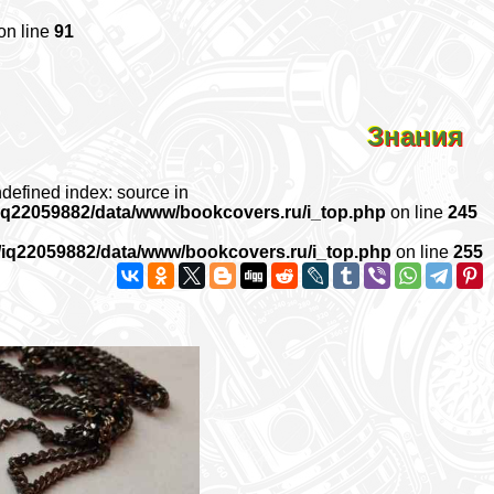
on line
91
Знания
ndefined index: source in
iq22059882/data/www/bookcovers.ru/i_top.php
on line
245
/iq22059882/data/www/bookcovers.ru/i_top.php
on line
255