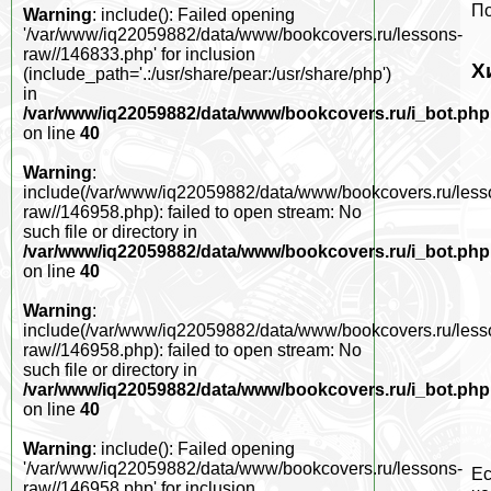
По
Warning
: include(): Failed opening
'/var/www/iq22059882/data/www/bookcovers.ru/lessons-
raw//146833.php' for inclusion
Х
(include_path='.:/usr/share/pear:/usr/share/php')
in
/var/www/iq22059882/data/www/bookcovers.ru/i_bot.php
on line
40
Warning
:
include(/var/www/iq22059882/data/www/bookcovers.ru/less
raw//146958.php): failed to open stream: No
such file or directory in
/var/www/iq22059882/data/www/bookcovers.ru/i_bot.php
on line
40
Warning
:
include(/var/www/iq22059882/data/www/bookcovers.ru/less
raw//146958.php): failed to open stream: No
such file or directory in
/var/www/iq22059882/data/www/bookcovers.ru/i_bot.php
on line
40
Warning
: include(): Failed opening
'/var/www/iq22059882/data/www/bookcovers.ru/lessons-
Ес
raw//146958.php' for inclusion