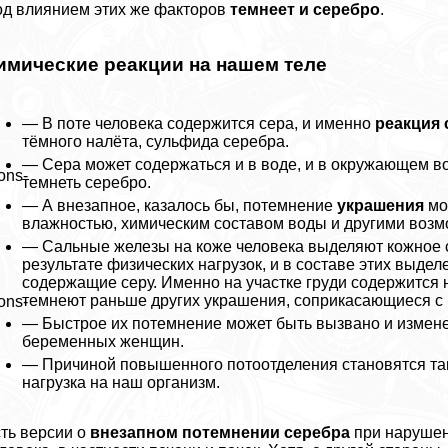
д влиянием этих же факторов
темнеет и серебро
.
имические реакции на нашем теле
— В поте человека содержится сера, и именно
реакция 
тёмного налёта, сульфида серебра.
— Сера может содержаться и в воде, и в окружающем во
ons-
темнеть серебро.
— А внезапное, казалось бы, потемнение
украшения
мо
влажностью, химическим составом воды и другими воз
— Сальные железы на коже человека выделяют кожное са
результате физических нагрузок, и в составе этих выде
содержащие серу. Именно на участке гpyди содержится 
темнеют раньше других украшения, соприкасающиеся с ко
ons-
— Быстрое их потемнение может быть вызвано и измене
беременных женщин.
— Причиной повышенного потоотделения становятся та
нагрузка на наш организм.
ть версии о
внезапном потемнении серебра
при нарушен