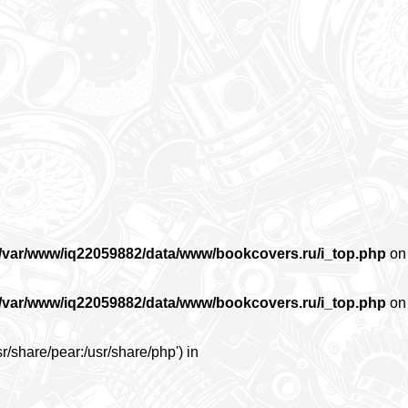
/var/www/iq22059882/data/www/bookcovers.ru/i_top.php
on
/var/www/iq22059882/data/www/bookcovers.ru/i_top.php
on
r/share/pear:/usr/share/php') in