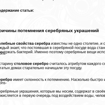
одержание статьи:
ричины потемнения серебряных украшений
елебные свойства серебра
известны не одно столетие, и 
ждый знает, что постоявшая в серебряной посуде вода ста
ичтожать бактерий. Именно поэтому серебряные вещи испо
ons-
старину
столовое серебро
считалось атрибутом каждого со
гатых домах старательно начищали эту посуду.
еребро
имеет склонность к потемнению. Насколько быстро и
ons-
ребряные украшения, которые мы носим, содержат в своём
окисляется в первую очередь под воздействием воды, челов