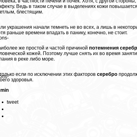
ловека, в частности печени и почек. Хотя, с другой сторон
фекту. Ведь в таком случае в выделениях кожи повышается
етлым, блестящим.
ли украшения начали темнеть не во всех, а лишь в некотор
тя раньше времени впадать в панику, конечно, не стоит.
ons-
иболее же простой и частой причиной
потемнения сереб
ловеческой кожей. Поэтому лучше снять их во время заняти
пания в реке либо море.
только если по исключении этих факторов
серебро
продолж
ons-
оего здоровья.
dmin
tweet