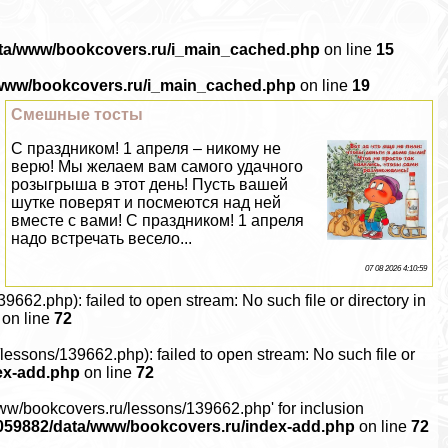
ata/www/bookcovers.ru/i_main_cached.php
on line
15
/www/bookcovers.ru/i_main_cached.php
on line
19
Смешные тосты
С праздником! 1 апреля – никому не
верю! Мы желаем вам самого удачного
розыгрыша в этот день! Пусть вашей
шутке поверят и посмеются над ней
вместе с вами! С праздником! 1 апреля
надо встречать весело...
07 08 2026 4:10:59
2.php): failed to open stream: No such file or directory in
on line
72
ssons/139662.php): failed to open stream: No such file or
ex-add.php
on line
72
ww/bookcovers.ru/lessons/139662.php' for inclusion
059882/data/www/bookcovers.ru/index-add.php
on line
72