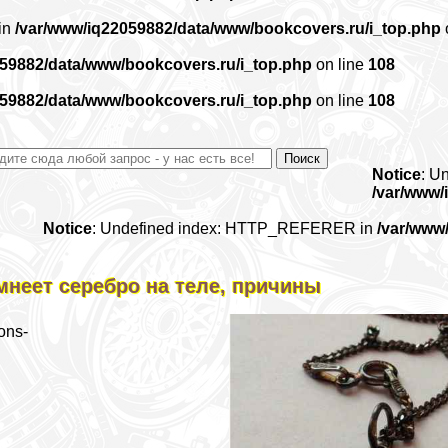
 in
/var/www/iq22059882/data/www/bookcovers.ru/i_top.php
059882/data/www/bookcovers.ru/i_top.php
on line
108
059882/data/www/bookcovers.ru/i_top.php
on line
108
Notice
: U
/var/www/
Notice
: Undefined index: HTTP_REFERER in
/var/www
мнеет серебро на теле, причины
ons-