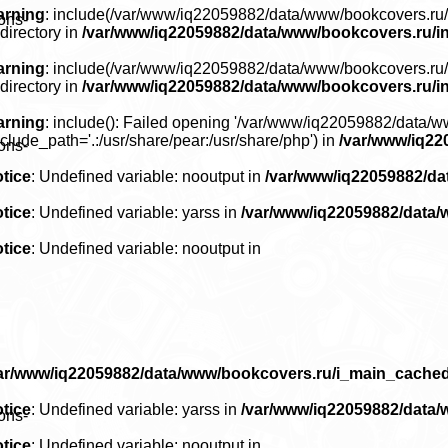
arning
: include(/var/www/iq22059882/data/www/bookcovers.ru/le
ons-
 directory in
/var/www/iq22059882/data/www/bookcovers.ru/i
arning
: include(/var/www/iq22059882/data/www/bookcovers.ru/le
 directory in
/var/www/iq22059882/data/www/bookcovers.ru/i
arning
: include(): Failed opening '/var/www/iq22059882/data/w
nclude_path='.:/usr/share/pear:/usr/share/php') in
/var/www/iq22
ons-
tice
: Undefined variable: nooutput in
/var/www/iq22059882/d
tice
: Undefined variable: yarss in
/var/www/iq22059882/data
tice
: Undefined variable: nooutput in
ar/www/iq22059882/data/www/bookcovers.ru/i_main_cache
tice
: Undefined variable: yarss in
/var/www/iq22059882/data
ons-
tice
: Undefined variable: nooutput in