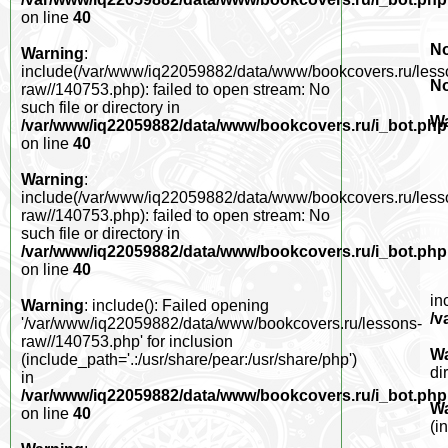
on line
40
No
Warning
:
include(/var/www/iq22059882/data/www/bookcovers.ru/less
No
raw//140753.php): failed to open stream: No
such file or directory in
W
/var/www/iq22059882/data/www/bookcovers.ru/i_bot.php
on line
40
Warning
:
include(/var/www/iq22059882/data/www/bookcovers.ru/less
raw//140753.php): failed to open stream: No
such file or directory in
/var/www/iq22059882/data/www/bookcovers.ru/i_bot.php
on line
40
in
Warning
: include(): Failed opening
/v
'/var/www/iq22059882/data/www/bookcovers.ru/lessons-
raw//140753.php' for inclusion
W
(include_path='.:/usr/share/pear:/usr/share/php')
di
in
/var/www/iq22059882/data/www/bookcovers.ru/i_bot.php
W
on line
40
(i