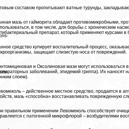
товым составом пропитывают ватные турунды, закладывают
нная мазь от гайморита обладает противомикробными, пр
пользоваться, в том числе, для борьбы с хроническим нас
тибактериальный препарат, который применяют курсами в 
ons-
нное средство купирует воспалительный процесс, оказывае
кроорганизмы, защищает слизистую носа от повреждений.
нтомициновая и Оксолиновая мази могут использоваться в
спираторных заболеваний, эпидемий гриппа). Их наносят 
ons-
онким слоем).
вомеколь – действенное местное средство, продается в а
ойств, мазь «способна» восстанавливать поврежденную сл
и правильном применении Левомеколь способствует очищен
равляется с патогенной микрофлорой – возбудителями вос