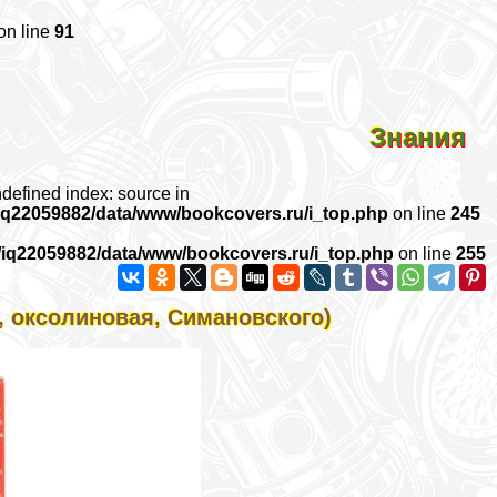
on line
91
Знания
ndefined index: source in
iq22059882/data/www/bookcovers.ru/i_top.php
on line
245
/iq22059882/data/www/bookcovers.ru/i_top.php
on line
255
м, оксолиновая, Симановского)