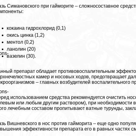
зь Симановского при гайморите – сложносоставное средство
мпоненты:
кокаина гидрохлорид (0,1)
окись цинка (1,2)
ментол (0,2)
ланолин (20)
ons-
вазелин (30).
нный препарат обладает противовоспалительным эффекто
рхнечелюстных камер и носовых ходов, предотвращает да
кроорганизмов – главных возбудителей воспалительного п
ons-
ред использованием средства рекомендуется очистить нос
левым или любым другим раствором), при необходимости 
ого лечебным составом пропитывают ватные турунды, закл
зь Вишневского в нос против гайморита – еще одно популя
вышения эффективности препарата его в равных частях см