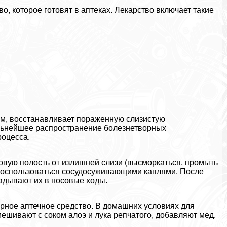
, которое готовят в аптеках. Лекарство включает такие
м, восстанавливает пораженную слизистую
льнейшее распространение болезнетворных
роцесса.
овую полость от излишней слизи (высморкаться, промыть
воспользоваться сосудосуживающими каплями. После
адывают их в носовые ходы.
рное аптечное средство. В домашних условиях для
ешивают с соком алоэ и лука репчатого, добавляют мед.