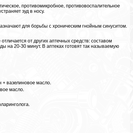
птическое, противомикробное, противовоспалительное
страняет зуд в носу.
назначают для борьбы с хроническим гнойным синуситом.
отличается от других аптечных средств: составом
ы на 20-30 минут. В аптеках готовят так называемую
н + вазелиновое масло.
вое масло.
оларинголога.