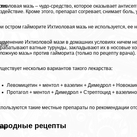
тиоловая мазь – чудо-средство, которое оказывает антисе
ons-
здействие. Кроме этого, препарат согревает, снимает боль, у
и остром гайморите Ихтиоловая мазь не используется, ее 
именение Ихтиоловой мази в домашних условиях ничем не 
ons-
paбатывают ватные турунды, закладывают их в носовые ход
ложную мазь» против гайморита (только по рецепту врача).
ществует несколько вариантов такого лекарства:
Левомицетин + ментол + вазелин + Димедрол + Новокаи
Протагол + ментол + Димедрол + Стрептоцид + вазелино
пользуются такие местные препараты по рекомендации от
ародные рецепты
ons-