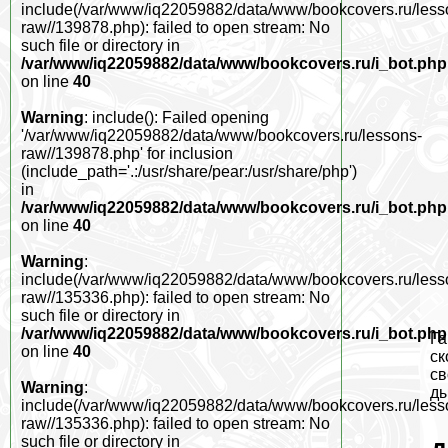
include(/var/www/iq22059882/data/www/bookcovers.ru/less
raw//139878.php): failed to open stream: No
such file or directory in
/var/www/iq22059882/data/www/bookcovers.ru/i_bot.php
on line
40
Warning
: include(): Failed opening
'/var/www/iq22059882/data/www/bookcovers.ru/lessons-
raw//139878.php' for inclusion
(include_path='.:/usr/share/pear:/usr/share/php')
in
/var/www/iq22059882/data/www/bookcovers.ru/i_bot.php
on line
40
Warning
:
include(/var/www/iq22059882/data/www/bookcovers.ru/less
raw//135336.php): failed to open stream: No
such file or directory in
/var/www/iq22059882/data/www/bookcovers.ru/i_bot.php
Га
on line
40
ск
св
Warning
:
ды
include(/var/www/iq22059882/data/www/bookcovers.ru/less
raw//135336.php): failed to open stream: No
such file or directory in