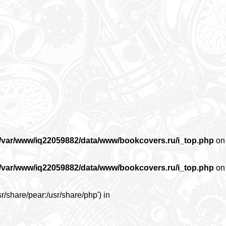
/var/www/iq22059882/data/www/bookcovers.ru/i_top.php
on
/var/www/iq22059882/data/www/bookcovers.ru/i_top.php
on
r/share/pear:/usr/share/php') in