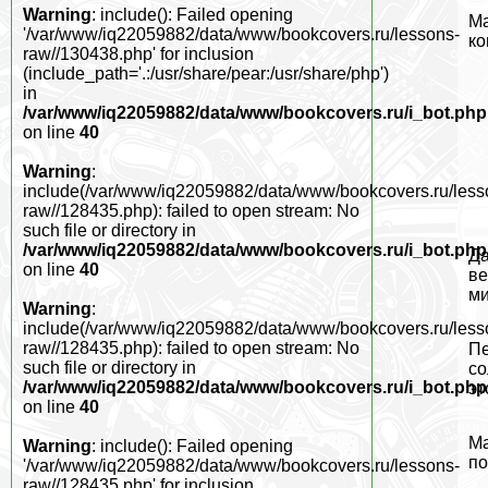
Warning
: include(): Failed opening
Ма
'/var/www/iq22059882/data/www/bookcovers.ru/lessons-
ко
raw//130438.php' for inclusion
(include_path='.:/usr/share/pear:/usr/share/php')
in
/var/www/iq22059882/data/www/bookcovers.ru/i_bot.php
on line
40
Warning
:
include(/var/www/iq22059882/data/www/bookcovers.ru/less
raw//128435.php): failed to open stream: No
such file or directory in
/var/www/iq22059882/data/www/bookcovers.ru/i_bot.php
Да
on line
40
ве
ми
Warning
:
include(/var/www/iq22059882/data/www/bookcovers.ru/less
raw//128435.php): failed to open stream: No
Пе
such file or directory in
со
/var/www/iq22059882/data/www/bookcovers.ru/i_bot.php
эт
on line
40
Ма
Warning
: include(): Failed opening
по
'/var/www/iq22059882/data/www/bookcovers.ru/lessons-
raw//128435.php' for inclusion