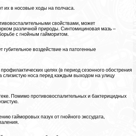
 их в носовые ходы на полчаса.
отивовоспалительными свойствами, может
морком различной природы. Синтомициновая мазь –
борьбе с гнойным гайморитом.
т губительное воздействие на патогенные
 профилактических целях (в период сезонного обострения
на слизистую носа перед каждым выходом на улицу
птеке. Помимо противовоспалительных и бактерицидных
изистую.
ию гайморовых пазух от гнойного экссудата,
паления.