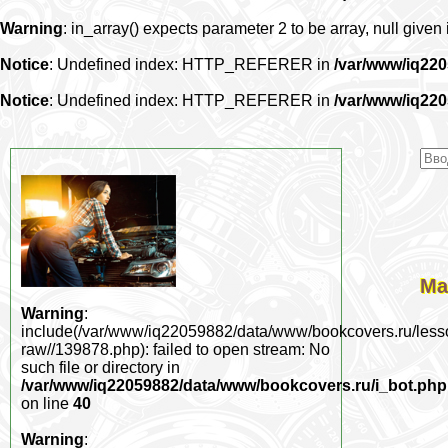
Warning
: in_array() expects parameter 2 to be array, null given
Notice
: Undefined index: HTTP_REFERER in
/var/www/iq22
Notice
: Undefined index: HTTP_REFERER in
/var/www/iq22
Ма
Warning
:
include(/var/www/iq22059882/data/www/bookcovers.ru/less
raw//139878.php): failed to open stream: No
such file or directory in
/var/www/iq22059882/data/www/bookcovers.ru/i_bot.php
on line
40
Warning
: