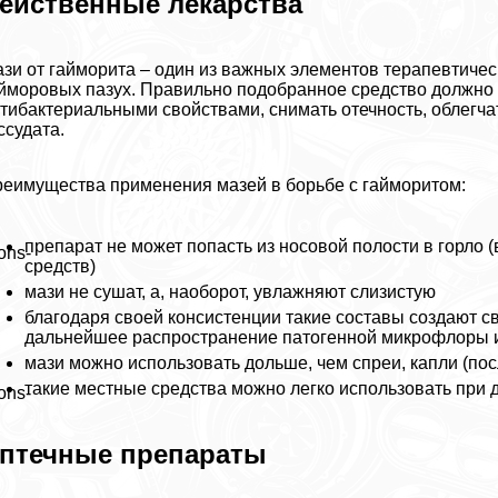
ейственные лекарства
зи от гайморита – один из важных элементов терапевтичес
йморовых пазух. Правильно подобранное средство должно 
тибактериальными свойствами, снимать отечность, облегча
ссудата.
еимущества применения мазей в борьбе с гайморитом:
препарат не может попасть из носовой полости в горло (
ons-
средств)
мази не сушат, а, наоборот, увлажняют слизистую
благодаря своей консистенции такие составы создают
дальнейшее распространение патогенной микрофлоры и
мази можно использовать дольше, чем спреи, капли (п
такие местные средства можно легко использовать при
ons-
птечные препараты