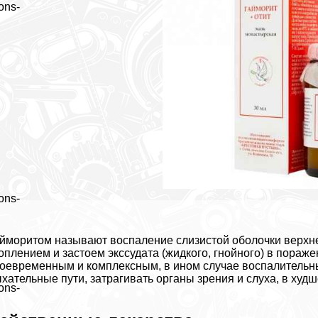
ons-
ons-
йморитом называют воспаление слизистой оболочки верх
оплением и застоем экссудата (жидкого, гнойного) в пораж
оевременным и комплексным, в ином случае воспалительн
хательные пути, затрагивать органы зрения и слуха, в худш
ons-