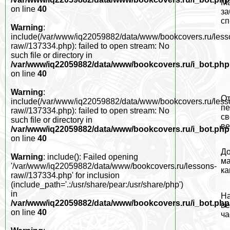
Ма
on line
40
за
сп
Warning
:
include(/var/www/iq22059882/data/www/bookcovers.ru/less
raw//137334.php): failed to open stream: No
such file or directory in
/var/www/iq22059882/data/www/bookcovers.ru/i_bot.php
on line
40
Warning
:
От
include(/var/www/iq22059882/data/www/bookcovers.ru/less
пе
raw//137334.php): failed to open stream: No
св
such file or directory in
ве
/var/www/iq22059882/data/www/bookcovers.ru/i_bot.php
on line
40
До
Warning
: include(): Failed opening
ма
'/var/www/iq22059882/data/www/bookcovers.ru/lessons-
ка
raw//137334.php' for inclusion
(include_path='.:/usr/share/pear:/usr/share/php')
in
На
/var/www/iq22059882/data/www/bookcovers.ru/i_bot.php
ве
on line
40
ча