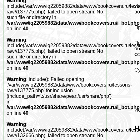
Warning
:
Их
include(/var/www/iq22059882/data/www/bookcovers.ru/less
во
raw//137775.php): failed to open stream: No
such file or directory in
/var/www/iq22059882/data/www/bookcovers.ru/i_bot.php
Пр
on line
40
Warning
:
Пр
include(/var/www/iq22059882/data/www/bookcovers.ru/less
об
raw//137775.php): failed to open stream: No
«с
such file or directory in
/var/www/iq22059882/data/www/bookcovers.ru/i_bot.php
on line
40
Су
Warning
: include(): Failed opening
'/var/www/iq22059882/data/www/bookcovers.ru/lessons-
raw//137775.php' for inclusion
(include_path='.:/usr/share/pear:/usr/share/php')
in
/var/www/iq22059882/data/www/bookcovers.ru/i_bot.php
Ис
on line
40
Warning
:
Н
include(/var/www/iq22059882/data/www/bookcovers.ru/less
raw//132666.php): failed to open stream: No