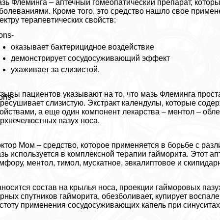
зь Флеминга – аптечный гомеопатический препарат, котор
болеваниями. Кроме того, это средство нашло свое примен
ектру терапевтических свойств:
ons-
оказывает бактерицидное воздействие
демонстрирует сосудосуживающий эффект
ухаживает за слизистой.
зывы пациентов указывают на то, что мазь Флеминга прост
ons-
ресушивает слизистую. Экстpaкт календулы, которые соде
ойствами, а еще один компонент лекарства – ментол – обле
рхнечелюстных пазух носа.
ктор Мом – средство, которое применяется в борьбе с раз
зь используется в комплексной терапии гайморита. Этот а
мфору, ментол, тимол, мускатное, эвкалиптовое и скипидap
носится состав на крылья носа, проекции гайморовых пазу
рных спутников гайморита, обезболивает, купирует воспале
стоту применения сосудосуживающих капель при синуситах