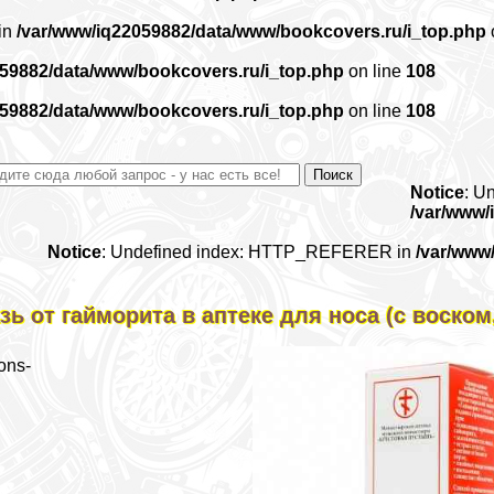
 in
/var/www/iq22059882/data/www/bookcovers.ru/i_top.php
059882/data/www/bookcovers.ru/i_top.php
on line
108
059882/data/www/bookcovers.ru/i_top.php
on line
108
Notice
: U
/var/www/
Notice
: Undefined index: HTTP_REFERER in
/var/www
зь от гайморита в аптеке для носа (с воско
ons-