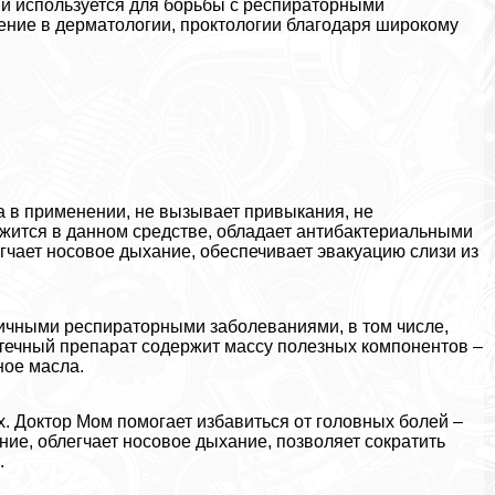
ый используется для борьбы с респираторными
ение в дерматологии, проктологии благодаря широкому
а в применении, не вызывает привыкания, не
ржится в данном средстве, обладает антибактериальными
гчает носовое дыхание, обеспечивает эвакуацию слизи из
личными респираторными заболеваниями, в том числе,
птечный препарат содержит массу полезных компонентов –
ное масла.
х. Доктор Мом помогает избавиться от головных болей –
ние, облегчает носовое дыхание, позволяет сократить
.