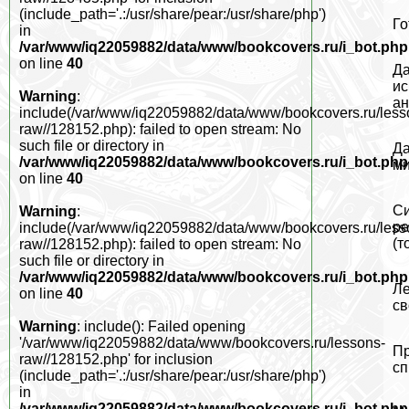
(include_path='.:/usr/share/pear:/usr/share/php')
Го
in
/var/www/iq22059882/data/www/bookcovers.ru/i_bot.php
on line
40
Да
ис
Warning
:
ан
include(/var/www/iq22059882/data/www/bookcovers.ru/less
raw//128152.php): failed to open stream: No
such file or directory in
Да
/var/www/iq22059882/data/www/bookcovers.ru/i_bot.php
ми
on line
40
Си
Warning
:
ре
include(/var/www/iq22059882/data/www/bookcovers.ru/less
(т
raw//128152.php): failed to open stream: No
such file or directory in
/var/www/iq22059882/data/www/bookcovers.ru/i_bot.php
Ле
on line
40
св
Warning
: include(): Failed opening
'/var/www/iq22059882/data/www/bookcovers.ru/lessons-
Пр
raw//128152.php' for inclusion
сп
(include_path='.:/usr/share/pear:/usr/share/php')
in
/var/www/iq22059882/data/www/bookcovers.ru/i_bot.php