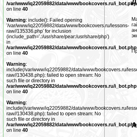
Д
/var/www/iq22059882/data/www/bookcovers.ru/i_bot.php
on line
40
Ма
Warning
: include(): Failed opening
га
'/var/www/iq22059882/data/www/bookcovers.ru/lessons-
ан
raw//135336.php' for inclusion
эк
(include_path='.:/usr/share/pear:/usr/share/php')
in
/var/www/iq22059882/data/www/bookcovers.ru/i_bot.php
Пр
on line
40
Warning
:
include(/var/www/iq22059882/data/www/bookcovers.ru/less
raw//130438.php): failed to open stream: No
such file or directory in
/var/www/iq22059882/data/www/bookcovers.ru/i_bot.php
on line
40
Warning
:
include(/var/www/iq22059882/data/www/bookcovers.ru/less
raw//130438.php): failed to open stream: No
such file or directory in
А
/var/www/iq22059882/data/www/bookcovers.ru/i_bot.php
on line
40