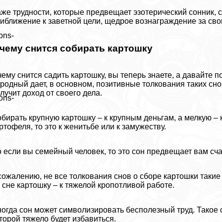
же трудности, которые предвещает эзотерический сонник, 
иближение к заветной цели, щедрое вознаграждение за свои 
ons-
 чему снится собирать картошку
чему снится садить картошку, вы теперь знаете, а давайте 
родный дает, в основном, позитивные толкования таких снов
лучит доход от своего дела.
ons-
бирать крупную картошку – к крупным деньгам, а мелкую – 
ртофеля, то это к женитьбе или к замужеству.
 если вы семейный человек, то это сон предвещает вам сч
сожалению, не все толкования снов о сборе картошки таки
 сне картошку – к тяжелой кропотливой работе.
огда сон может символизировать бесполезный труд. Такое 
торой тяжело будет избавиться.