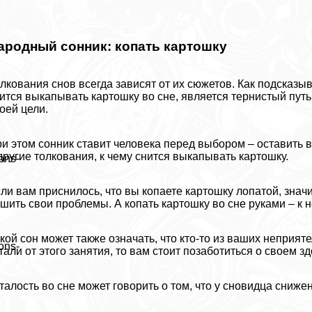
ародный сонник: копать картошку
лкования снов всегда зависят от их сюжетов. Как подсказыв
ится выкапывать картошку во сне, является тернистый путь
оей цели.
и этом сонник ставит человека перед выбором – оставить в
другие толкования, к чему снится выкапывать картошку.
ons-
ли вам приснилось, что вы копаете картошку лопатой, значи
шить свои проблемы. А копать картошку во сне руками – к
кой сон может также означать, что кто-то из ваших неприят
ons-
тали от этого занятия, то вам стоит позаботиться о своем з
талость во сне может говорить о том, что у сновидца сниж