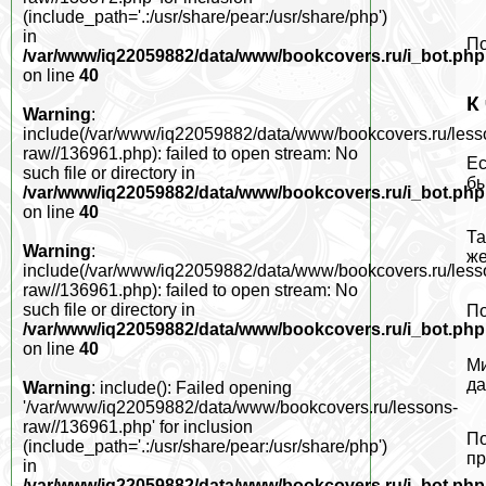
(include_path='.:/usr/share/pear:/usr/share/php')
in
По
/var/www/iq22059882/data/www/bookcovers.ru/i_bot.php
on line
40
К
Warning
:
include(/var/www/iq22059882/data/www/bookcovers.ru/less
raw//136961.php): failed to open stream: No
Ес
such file or directory in
бы
/var/www/iq22059882/data/www/bookcovers.ru/i_bot.php
on line
40
Та
Warning
:
же
include(/var/www/iq22059882/data/www/bookcovers.ru/less
raw//136961.php): failed to open stream: No
such file or directory in
По
/var/www/iq22059882/data/www/bookcovers.ru/i_bot.php
on line
40
Ми
да
Warning
: include(): Failed opening
'/var/www/iq22059882/data/www/bookcovers.ru/lessons-
raw//136961.php' for inclusion
По
(include_path='.:/usr/share/pear:/usr/share/php')
пр
in
/var/www/iq22059882/data/www/bookcovers.ru/i_bot.php