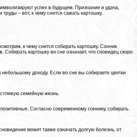
символизируют успех в будущем. Признание и удача,
труды – вот, к чему снится сажать картошку.
посмотрим, к чему снится собирать картошку. Сонник
. Собирать картошку во сне означает, что сновидец скоро
к небольшому доходу. Если во сне вы собираете цветки
астливую семейную жизнь.
е позитивные. Согласно современному соннику, собирать
сновидение может также означать долгую болезнь, от