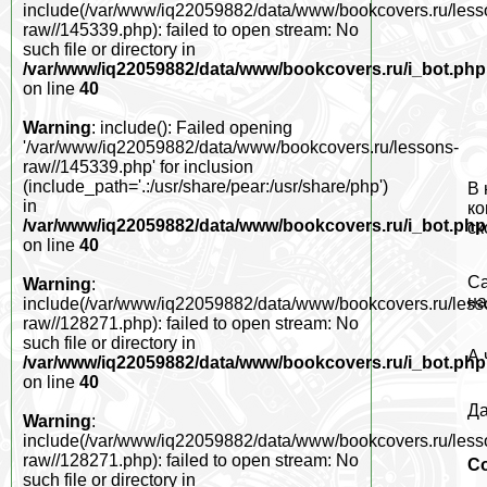
include(/var/www/iq22059882/data/www/bookcovers.ru/less
raw//145339.php): failed to open stream: No
such file or directory in
/var/www/iq22059882/data/www/bookcovers.ru/i_bot.php
on line
40
Warning
: include(): Failed opening
'/var/www/iq22059882/data/www/bookcovers.ru/lessons-
raw//145339.php' for inclusion
(include_path='.:/usr/share/pear:/usr/share/php')
В 
in
ко
/var/www/iq22059882/data/www/bookcovers.ru/i_bot.php
ск
on line
40
Са
Warning
:
на
include(/var/www/iq22059882/data/www/bookcovers.ru/less
raw//128271.php): failed to open stream: No
such file or directory in
А 
/var/www/iq22059882/data/www/bookcovers.ru/i_bot.php
on line
40
Да
Warning
:
include(/var/www/iq22059882/data/www/bookcovers.ru/less
raw//128271.php): failed to open stream: No
С
such file or directory in