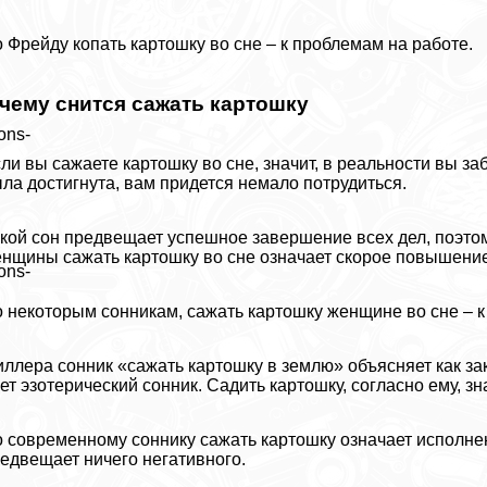
 Фрейду копать картошку во сне – к проблемам на работе.
 чему снится сажать картошку
ons-
ли вы сажаете картошку во сне, значит, в реальности вы з
ла достигнута, вам придется немало потрудиться.
кой сон предвещает успешное завершение всех дел, поэто
нщины сажать картошку во сне означает скорое повышение
ons-
 некоторым сонникам, сажать картошку женщине во сне – к 
ллера сонник «сажать картошку в землю» объясняет как за
ет эзотерический сонник. Садить картошку, согласно ему, зн
 современному соннику сажать картошку означает исполнен
едвещает ничего негативного.