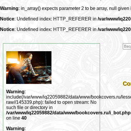
Warning
: in_array() expects parameter 2 to be array, null given
Notice
: Undefined index: HTTP_REFERER in
/var/www/iq22
Notice
: Undefined index: HTTP_REFERER in
/var/www/iq22
Со
Warning
:
include(/var/www/iq22059882/data/www/bookcovers.ru/less
raw//145339.php): failed to open stream: No
such file or directory in
/var/www/iq22059882/data/www/bookcovers.ru/i_bot.php
on line
40
Warning
: