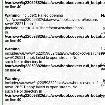
/var/www/iq22059882/data/www/bookcovers.ru/i_bot.php
on line
40
Н
Warning
: include(): Failed opening
'/var/www/iq22059882/data/www/bookcovers.ru/lessons-
raw//128271.php' for inclusion
(include_path='.:/usr/share/pear:/usr/share/php')
То
in
сн
/var/www/iq22059882/data/www/bookcovers.ru/i_bot.php
св
on line
40
Пр
Warning
:
и 
include(/var/www/iq22059882/data/www/bookcovers.ru/less
raw//126391.php): failed to open stream: No
such file or directory in
Ес
/var/www/iq22059882/data/www/bookcovers.ru/i_bot.php
ре
on line
40
Warning
:
Та
include(/var/www/iq22059882/data/www/bookcovers.ru/less
ус
raw//126391.php): failed to open stream: No
such file or directory in
/var/www/iq22059882/data/www/bookcovers.ru/i_bot.php
Ус
on line
40