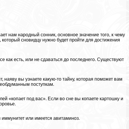
ает нам народный сонник, основное значение того, к чему
, который сновидцу нужно будет пройти для достижения
се как есть, или не сдаваться до последнего. Существуют
т, наяву вы узнаете какую-то тайну, которая поможет вам
 необдуманным поступкам.
елей «копает под вас». Если во сне вы копаете картошку и
доровье.
ен иммунитет или имеется авитаминоз.