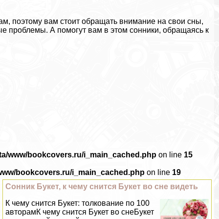
ам, поэтому вам стоит обращать внимание на свои сны,
е проблемы. А помогут вам в этом сонники, обращаясь к
ata/www/bookcovers.ru/i_main_cached.php
on line
15
/www/bookcovers.ru/i_main_cached.php
on line
19
Сонник Букет, к чему снится Букет во сне видеть
К чему снится Букет: толкование по 100
авторамК чему снится Букет во снеБукет