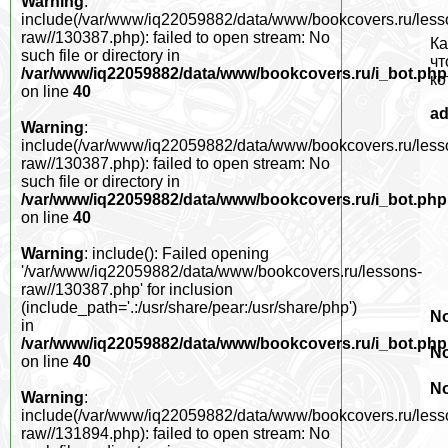
Warning
:
include(/var/www/iq22059882/data/www/bookcovers.ru/less
raw//130387.php): failed to open stream: No
Ка
such file or directory in
чт
/var/www/iq22059882/data/www/bookcovers.ru/i_bot.php
ко
on line
40
a
Warning
:
include(/var/www/iq22059882/data/www/bookcovers.ru/less
raw//130387.php): failed to open stream: No
such file or directory in
/var/www/iq22059882/data/www/bookcovers.ru/i_bot.php
on line
40
Warning
: include(): Failed opening
'/var/www/iq22059882/data/www/bookcovers.ru/lessons-
raw//130387.php' for inclusion
(include_path='.:/usr/share/pear:/usr/share/php')
No
in
/var/www/iq22059882/data/www/bookcovers.ru/i_bot.php
No
on line
40
No
Warning
:
include(/var/www/iq22059882/data/www/bookcovers.ru/less
raw//131894.php): failed to open stream: No