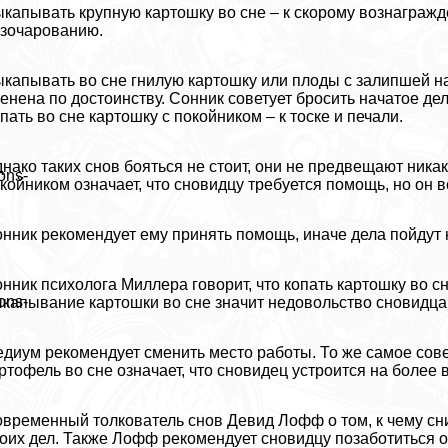
капывать крупную картошку во сне – к скорому вознагражде
зочарованию.
капывать во сне гнилую картошку или плоды с залипшей на 
енена по достоинству. Сонник советует бросить начатое дел
пать во сне картошку с покойником – к тоске и печали.
нако таких снов бояться не стоит, они не предвещают ника
ons-
койником означает, что сновидцу требуется помощь, но он в
нник рекомендует ему принять помощь, иначе дела пойдут н
нник психолога Миллера говорит, что копать картошку во сн
ons-
капывание картошки во сне значит недовольство сновидца
диум рекомендует сменить место работы. То же самое совет
ртофель во сне означает, что сновидец устроится на более
временный толкователь снов Девид Лофф о том, к чему снит
оих дел. Также Лофф рекомендует сновидцу позаботиться о