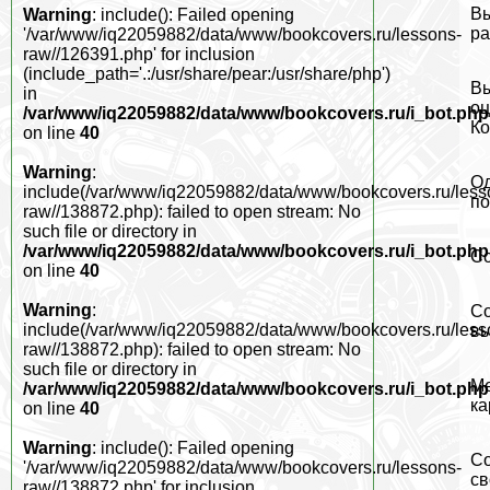
Вы
Warning
: include(): Failed opening
ра
'/var/www/iq22059882/data/www/bookcovers.ru/lessons-
raw//126391.php' for inclusion
(include_path='.:/usr/share/pear:/usr/share/php')
Вы
in
оц
/var/www/iq22059882/data/www/bookcovers.ru/i_bot.php
Ко
on line
40
Warning
:
Од
include(/var/www/iq22059882/data/www/bookcovers.ru/less
по
raw//138872.php): failed to open stream: No
such file or directory in
/var/www/iq22059882/data/www/bookcovers.ru/i_bot.php
Со
on line
40
Warning
:
Со
include(/var/www/iq22059882/data/www/bookcovers.ru/less
вы
raw//138872.php): failed to open stream: No
such file or directory in
Ме
/var/www/iq22059882/data/www/bookcovers.ru/i_bot.php
ка
on line
40
Warning
: include(): Failed opening
Со
'/var/www/iq22059882/data/www/bookcovers.ru/lessons-
св
raw//138872.php' for inclusion