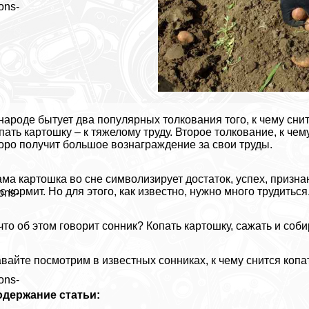
ons-
народе бытует два популярных толкования того, к чему снитс
пать картошку – к тяжелому труду. Второе толкование, к чем
оро получит большое вознаграждение за свои труды.
ма картошка во сне символизирует достаток, успех, призна
с кормит. Но для этого, как известно, нужно много трудиться
ons-
что об этом говорит сонник? Копать картошку, сажать и соб
вайте посмотрим в известных сонниках, к чему снится копа
ons-
одержание статьи: