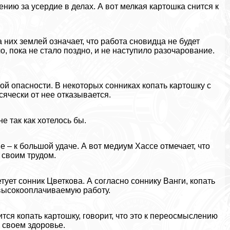
нию за усердие в делах. А вот мелкая картошка снится к
них землей означает, что работа сновидца не будет
о, пока не стало поздно, и не наступило разочарование.
кой опасности. В некоторых сонниках копать картошку с
сячески от нее отказывается.
е так как хотелось бы.
е – к большой удаче. А вот медиум Хассе отмечает, что
 своим трудом.
ует сонник Цветкова. А согласно соннику Ванги, копать
 высокооплачиваемую работу.
ся копать картошку, говорит, что это к переосмыслению
 своем здоровье.