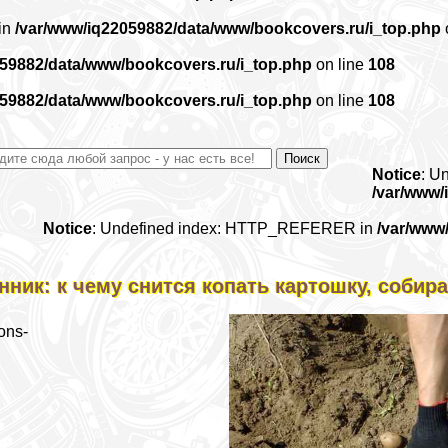
 in
/var/www/iq22059882/data/www/bookcovers.ru/i_top.php
059882/data/www/bookcovers.ru/i_top.php
on line
108
059882/data/www/bookcovers.ru/i_top.php
on line
108
Notice
: U
/var/www/
Notice
: Undefined index: HTTP_REFERER in
/var/www
нник: к чему снится копать картошку, собира
ons-