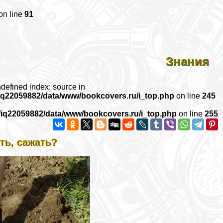
on line
91
Знания
ndefined index: source in
iq22059882/data/www/bookcovers.ru/i_top.php
on line
245
/iq22059882/data/www/bookcovers.ru/i_top.php
on line
255
ть, сажать?