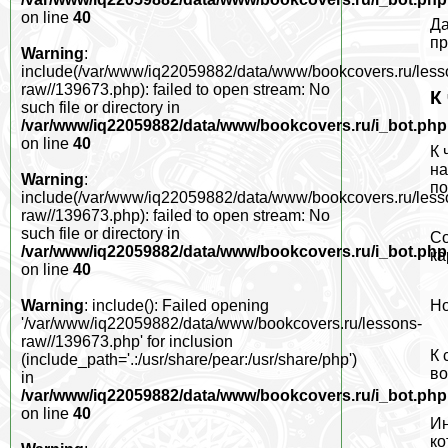
on line
40
Да
пр
Warning
:
include(/var/www/iq22059882/data/www/bookcovers.ru/less
raw//139673.php): failed to open stream: No
К
such file or directory in
/var/www/iq22059882/data/www/bookcovers.ru/i_bot.php
on line
40
К 
на
Warning
:
по
include(/var/www/iq22059882/data/www/bookcovers.ru/less
raw//139673.php): failed to open stream: No
such file or directory in
Со
/var/www/iq22059882/data/www/bookcovers.ru/i_bot.php
ка
on line
40
Но
Warning
: include(): Failed opening
'/var/www/iq22059882/data/www/bookcovers.ru/lessons-
raw//139673.php' for inclusion
К 
(include_path='.:/usr/share/pear:/usr/share/php')
во
in
/var/www/iq22059882/data/www/bookcovers.ru/i_bot.php
on line
40
Ин
ко