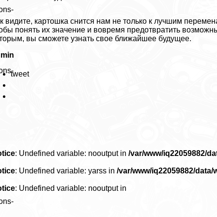
ons-
к видите, картошка снится нам не только к лучшим перемен
обы понять их значение и вовремя предотвратить возможны
торым, вы сможете узнать свое ближайшее будущее.
dmin
ons-
tweet
tice
: Undefined variable: nooutput in
/var/www/iq22059882/d
tice
: Undefined variable: yarss in
/var/www/iq22059882/data
tice
: Undefined variable: nooutput in
ons-