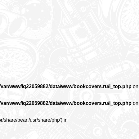
/var/www/iq22059882/data/www/bookcovers.ru/i_top.php
on
/var/www/iq22059882/data/www/bookcovers.ru/i_top.php
on
r/share/pear:/usr/share/php') in