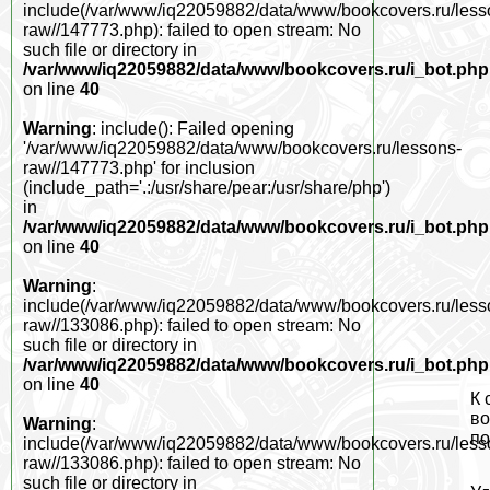
include(/var/www/iq22059882/data/www/bookcovers.ru/less
raw//147773.php): failed to open stream: No
such file or directory in
/var/www/iq22059882/data/www/bookcovers.ru/i_bot.php
on line
40
Warning
: include(): Failed opening
'/var/www/iq22059882/data/www/bookcovers.ru/lessons-
raw//147773.php' for inclusion
(include_path='.:/usr/share/pear:/usr/share/php')
in
/var/www/iq22059882/data/www/bookcovers.ru/i_bot.php
on line
40
Warning
:
include(/var/www/iq22059882/data/www/bookcovers.ru/less
raw//133086.php): failed to open stream: No
such file or directory in
/var/www/iq22059882/data/www/bookcovers.ru/i_bot.php
on line
40
К 
во
Warning
:
по
include(/var/www/iq22059882/data/www/bookcovers.ru/less
raw//133086.php): failed to open stream: No
such file or directory in