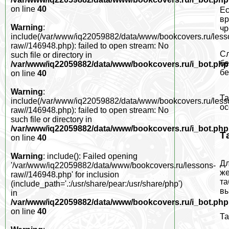
on line
40
Ес
вр
Warning
:
чр
include(/var/www/iq22059882/data/www/bookcovers.ru/less
raw//146948.php): failed to open stream: No
Сл
such file or directory in
бе
/var/www/iq22059882/data/www/bookcovers.ru/i_bot.php
бе
on line
40
Warning
:
Та
include(/var/www/iq22059882/data/www/bookcovers.ru/less
ос
raw//146948.php): failed to open stream: No
such file or directory in
/var/www/iq22059882/data/www/bookcovers.ru/i_bot.php
Т
on line
40
Warning
: include(): Failed opening
Дл
'/var/www/iq22059882/data/www/bookcovers.ru/lessons-
же
raw//146948.php' for inclusion
та
(include_path='.:/usr/share/pear:/usr/share/php')
вы
in
/var/www/iq22059882/data/www/bookcovers.ru/i_bot.php
on line
40
Та