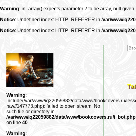
Warning
: in_array() expects parameter 2 to be array, null given
Notice
: Undefined index: HTTP_REFERER in
/var/www/iq22
Notice
: Undefined index: HTTP_REFERER in
/var/www/iq22
Та
Warning
:
include(/var/www/iq22059882/data/www/bookcovers.ru/less
raw//147773.php): failed to open stream: No
such file or directory in
/var/www/iq22059882/data/www/bookcovers.ru/i_bot.php
on line
40
Warning
: