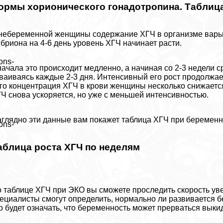
ормы хорионического гонадотропина. Таблица
небеременной женщины содержание ХГЧ в организме варьи
бриона на 4-6 день уровень ХГЧ начинает расти.
ons-
ачала это происходит медленно, а начиная со 2-3 недели с
ваиваясь каждые 2-3 дня. Интенсивный его рост продолжае
го концентрация ХГЧ в крови женщины несколько снижается
Ч снова ускоряется, но уже с меньшей интенсивностью.
глядно эти данные вам покажет таблица ХГЧ при беременн
ons-
аблица роста ХГЧ по неделям
 таблице ХГЧ при ЭКО вы сможете проследить скорость уве
ециалисты смогут определить, нормально ли развивается б
о будет означать, что беременность может прерваться в