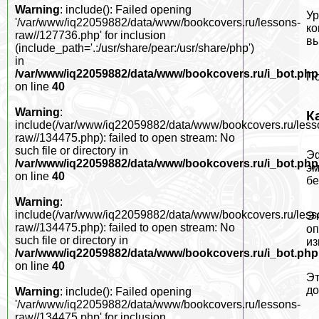
Warning
: include(): Failed opening
Ур
'/var/www/iq22059882/data/www/bookcovers.ru/lessons-
ко
raw//127736.php' for inclusion
вы
(include_path='.:/usr/share/pear:/usr/share/php')
in
/var/www/iq22059882/data/www/bookcovers.ru/i_bot.php
По
on line
40
Warning
:
К
include(/var/www/iq22059882/data/www/bookcovers.ru/less
raw//134475.php): failed to open stream: No
such file or directory in
Эф
/var/www/iq22059882/data/www/bookcovers.ru/i_bot.php
эм
on line
40
бе
Warning
:
include(/var/www/iq22059882/data/www/bookcovers.ru/less
Эт
raw//134475.php): failed to open stream: No
оп
such file or directory in
из
/var/www/iq22059882/data/www/bookcovers.ru/i_bot.php
on line
40
Эт
до
Warning
: include(): Failed opening
'/var/www/iq22059882/data/www/bookcovers.ru/lessons-
raw//134475.php' for inclusion