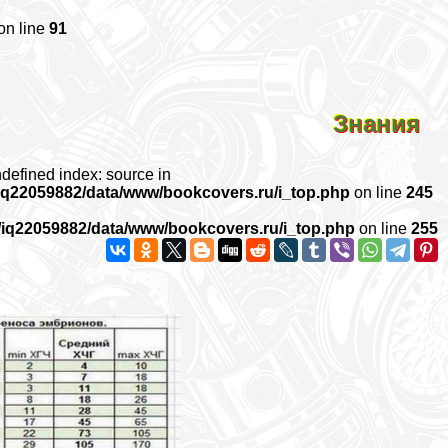
on line
91
Знания
ndefined index: source in
iq22059882/data/www/bookcovers.ru/i_top.php
on line
245
/iq22059882/data/www/bookcovers.ru/i_top.php
on line
255