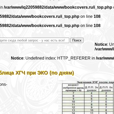
 in
/var/www/iq22059882/data/www/bookcovers.ru/i_top.php
059882/data/www/bookcovers.ru/i_top.php
on line
108
059882/data/www/bookcovers.ru/i_top.php
on line
108
Notice
: U
/var/www/
Notice
: Undefined index: HTTP_REFERER in
/var/www
блица ХГЧ при ЭКО (по дням)
ons-