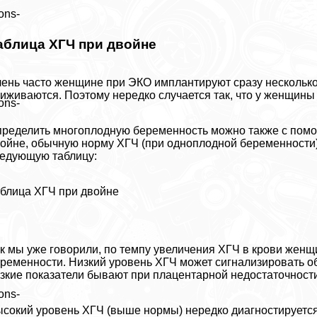
ons-
аблица ХГЧ при двойне
ень часто женщине при ЭКО имплантируют сразу несколько 
иживаются. Поэтому нередко случается так, что у женщины
ons-
ределить многоплодную беременность можно также с помо
ойне, обычную норму ХГЧ (при одноплодной беременности)
едующую таблицу:
блица ХГЧ при двойне
к мы уже говорили, по темпу увеличения ХГЧ в крови женщ
ременности. Низкий уровень ХГЧ может сигнализировать о
зкие показатели бывают при плацентарной недостаточности
ons-
сокий уровень ХГЧ (выше нормы) нередко диагностируется