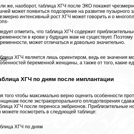
ли же, наоборот, таблица ХГЧ после ЭКО покажет чрезмерн
ачей может появиться подозрение на развитие пузырного 
езмерно интенсивный рост ХГЧ может говорить и о многоп
ons-
едует отметить, что таблица ХГЧ содержит приблизительны
ременности в крови у будущих мам не существует. Поэтому
ременности, может отличаться и довольно значительно.
блица ХГЧ является лишь ориентиром, ведь ее значения мо
ons-
обенностей беременной женщины, а также от того, какие е
аблица ХГЧ по дням после имплантации
я того чтобы максимально верно оценить особенности про
нщинам после экстpaкорпopaльного оплодотворения сдават
блица ХГЧ после переноса эмбрионов. Приблизительные н
 можете посмотреть в следующей таблице:
блица ХГЧ по дням