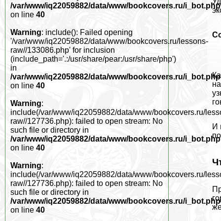
Уд
/var/www/iq22059882/data/www/bookcovers.ru/i_bot.php
эк
on line
40
Warning
: include(): Failed opening
С
'/var/www/iq22059882/data/www/bookcovers.ru/lessons-
raw//133086.php' for inclusion
(include_path='.:/usr/share/pear:/usr/share/php')
in
Ка
/var/www/iq22059882/data/www/bookcovers.ru/i_bot.php
на
on line
40
уз
го
Warning
:
include(/var/www/iq22059882/data/www/bookcovers.ru/less
raw//127736.php): failed to open stream: No
И 
such file or directory in
по
/var/www/iq22059882/data/www/bookcovers.ru/i_bot.php
on line
40
Ч
Warning
:
include(/var/www/iq22059882/data/www/bookcovers.ru/less
raw//127736.php): failed to open stream: No
Пр
such file or directory in
го
/var/www/iq22059882/data/www/bookcovers.ru/i_bot.php
же
on line
40