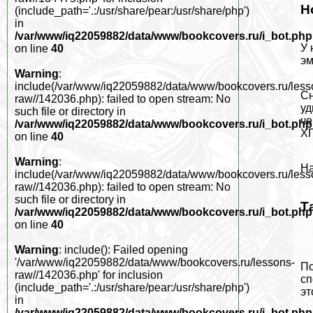
Н
(include_path='.:/usr/share/pear:/usr/share/php')
in
/var/www/iq22059882/data/www/bookcovers.ru/i_bot.php
У 
on line
40
эм
Warning
:
include(/var/www/iq22059882/data/www/bookcovers.ru/less
Сн
raw//142036.php): failed to open stream: No
уд
such file or directory in
че
/var/www/iq22059882/data/www/bookcovers.ru/i_bot.php
ХГ
on line
40
Warning
:
На
include(/var/www/iq22059882/data/www/bookcovers.ru/less
raw//142036.php): failed to open stream: No
such file or directory in
Т
/var/www/iq22059882/data/www/bookcovers.ru/i_bot.php
on line
40
Warning
: include(): Failed opening
'/var/www/iq22059882/data/www/bookcovers.ru/lessons-
По
raw//142036.php' for inclusion
сп
(include_path='.:/usr/share/pear:/usr/share/php')
эт
in
/var/www/iq22059882/data/www/bookcovers.ru/i_bot.php