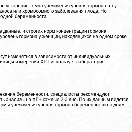
ое ускорение темпа увеличения уровня гормона, то у
заноса или хромосомного заболевания плода. Но
лодной беременности.
е данные, и строгих норм концентрации гормона
 уровень гормона у женщин, находящихся на одном сроке
гут изменяться в зависимости от индивидуальных
диницы измерения ХГЧ использует лаборатория.
текания беременности, специалисты рекомендуют
ь анализы на ХГЧ каждые 2-3 дня. По их данным ведется
ормы увеличения уровня гормона беременности по дням