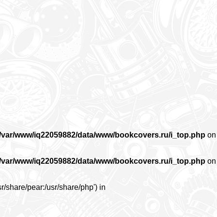
/var/www/iq22059882/data/www/bookcovers.ru/i_top.php
on
/var/www/iq22059882/data/www/bookcovers.ru/i_top.php
on
r/share/pear:/usr/share/php') in