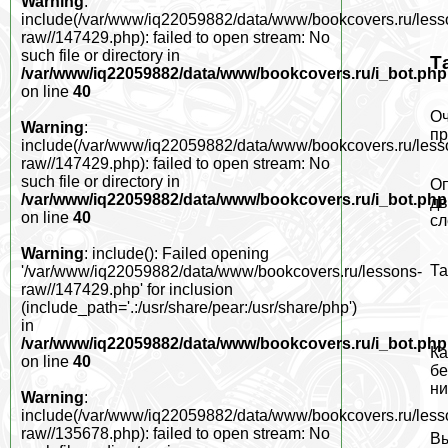
Warning
:
include(/var/www/iq22059882/data/www/bookcovers.ru/less
raw//147429.php): failed to open stream: No
such file or directory in
Т
/var/www/iq22059882/data/www/bookcovers.ru/i_bot.php
on line
40
Оч
Warning
:
пр
include(/var/www/iq22059882/data/www/bookcovers.ru/less
raw//147429.php): failed to open stream: No
such file or directory in
Оп
/var/www/iq22059882/data/www/bookcovers.ru/i_bot.php
дв
on line
40
сл
Warning
: include(): Failed opening
Та
'/var/www/iq22059882/data/www/bookcovers.ru/lessons-
raw//147429.php' for inclusion
(include_path='.:/usr/share/pear:/usr/share/php')
in
/var/www/iq22059882/data/www/bookcovers.ru/i_bot.php
Ка
on line
40
бе
ни
Warning
:
include(/var/www/iq22059882/data/www/bookcovers.ru/less
raw//135678.php): failed to open stream: No
Вы