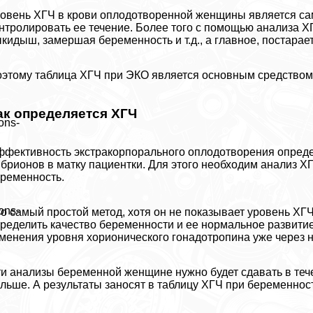
овень ХГЧ в крови оплодотворенной женщины является са
нтролировать ее течение. Более того с помощью анализа Х
кидыш, замершая беременность и т.д., а главное, постарае
этому таблица ХГЧ при ЭКО является основным средством
ак определяется ХГЧ
ons-
фективность экстpaкорпopaльного оплодотворения опреде
брионов в матку пациентки. Для этого необходим анализ Х
ременность.
ons-
о самый простой метод, хотя он не показывает уровень ХГЧ
ределить качество беременности и ее нормальное развитие
менения уровня хорионического гонадотропина уже через 
и анализы беременной женщине нужно будет сдавать в теч
льше. А результаты заносят в таблицу ХГЧ при беременнос