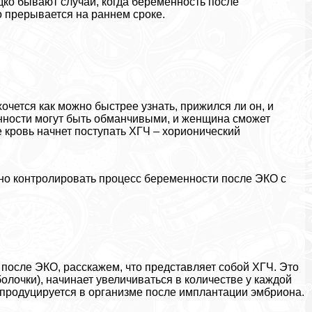
едко бывают случаи, когда беременность после
о прерывается на раннем сроке.
чется как можно быстрее узнать, прижился ли он, и
нности могут быть обманчивыми, и женщина сможет
е кровь начнет поступать ХГЧ – хорионический
жно контролировать процесс беременности после ЭКО с
после ЭКО, расскажем, что представляет собой ХГЧ. Это
лочки), начинает увеличиваться в количестве у каждой
продуцируется в организме после имплантации эмбриона.