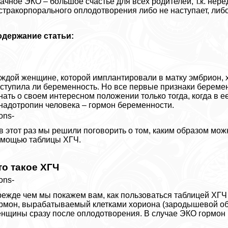
ачное ЭКО – большое счастье для всех родителей, т.к. нер
стpaкорпopaльного оплодотворения либо не наступает, либ
одержание статьи:
ждой женщине, которой имплантировали в матку эмбрион, хо
ступила ли беременность. Но все первые признаки береме
нать о своем интересном положении только тогда, когда в е
надотропин человека – гормон беременности.
ons-
в этот раз мы решили поговорить о том, каким образом мо
мощью таблицы ХГЧ.
то такое ХГЧ
ons-
ежде чем мы покажем вам, как пользоваться таблицей ХГЧ 
рмон, выpaбатываемый клетками хориона (зародышевой обо
нщины сразу после оплодотворения. В случае ЭКО гормон 