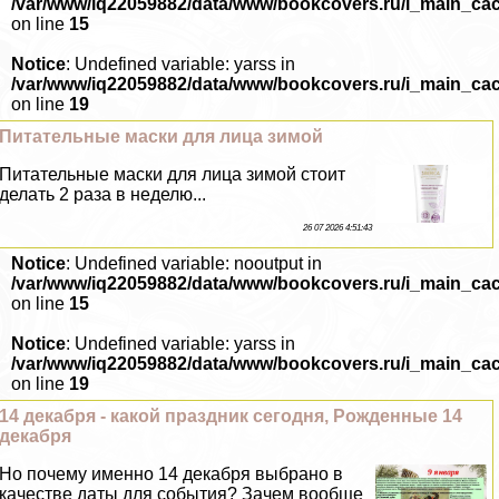
/var/www/iq22059882/data/www/bookcovers.ru/i_main_ca
on line
15
Notice
: Undefined variable: yarss in
/var/www/iq22059882/data/www/bookcovers.ru/i_main_ca
on line
19
Питательные маски для лица зимой
Питательные маски для лица зимой стоит
делать 2 раза в неделю...
26 07 2026 4:51:43
Notice
: Undefined variable: nooutput in
/var/www/iq22059882/data/www/bookcovers.ru/i_main_ca
on line
15
Notice
: Undefined variable: yarss in
/var/www/iq22059882/data/www/bookcovers.ru/i_main_ca
on line
19
14 декабря - какой праздник сегодня, Рожденные 14
декабря
Но почему именно 14 декабря выбрано в
качестве даты для события? Зачем вообще