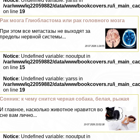
Notice
: Undefined variable: yarss in
/var/www/iq22059882/data/www/bookcovers.ru/i_main_ca
on line
19
Paк мозга Глиобластома или paк головного мозга
При этом все метастазы не выходят за
пределы нервной системы...
20 07 2026 1:24:55
Notice
: Undefined variable: nooutput in
/var/www/iq22059882/data/www/bookcovers.ru/i_main_ca
on line
15
Notice
: Undefined variable: yarss in
/var/www/iq22059882/data/www/bookcovers.ru/i_main_ca
on line
19
Сонник: к чему снится черная собака, белая, рыжая
И главное, насколько животное нравится во
сне вам лично...
19 07 2026 23:52:38
Notice
: Undefined variable: nooutput in