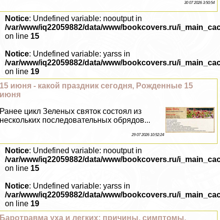
30 07 2026 3:50:54
Notice
: Undefined variable: nooutput in
/var/www/iq22059882/data/www/bookcovers.ru/i_main_ca
on line
15
Notice
: Undefined variable: yarss in
/var/www/iq22059882/data/www/bookcovers.ru/i_main_ca
on line
19
15 июня - какой праздник сегодня, Рожденные 15
июня
Ранее цикл Зеленых святок состоял из
нескольких последовательных обрядов...
29 07 2026 10:52:24
Notice
: Undefined variable: nooutput in
/var/www/iq22059882/data/www/bookcovers.ru/i_main_ca
on line
15
Notice
: Undefined variable: yarss in
/var/www/iq22059882/data/www/bookcovers.ru/i_main_ca
on line
19
Баротравма уха и легких: причины, симптомы,