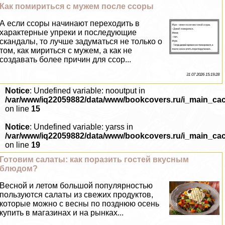
Как помириться с мужем после ссоры
А если ссоры начинают переходить в
хаpaктерные упреки и последующие
скандалы, то лучше задуматься не только о
том, как мириться с мужем, а как не
создавать более причин для ссор...
31 07 2026 15:19:28
Notice
: Undefined variable: nooutput in
/var/www/iq22059882/data/www/bookcovers.ru/i_main_ca
on line
15
Notice
: Undefined variable: yarss in
/var/www/iq22059882/data/www/bookcovers.ru/i_main_ca
on line
19
Готовим салаты: как поразить гостей вкусным
блюдом?
Весной и летом большой популярностью
пользуются салаты из свежих продуктов,
которые можно с весны по позднюю осень
купить в магазинах и на рынках...