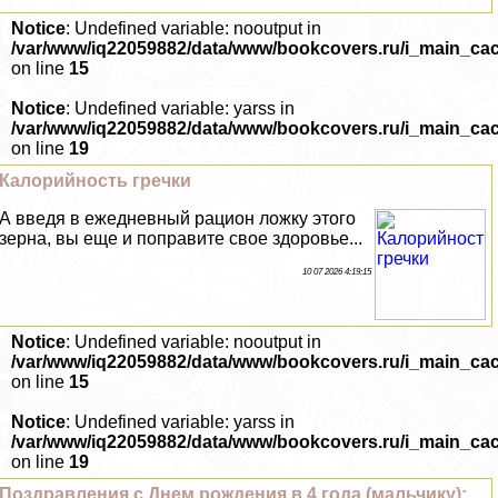
Notice
: Undefined variable: nooutput in
/var/www/iq22059882/data/www/bookcovers.ru/i_main_ca
on line
15
Notice
: Undefined variable: yarss in
/var/www/iq22059882/data/www/bookcovers.ru/i_main_ca
on line
19
Калорийность гречки
А введя в ежедневный рацион ложку этого
зерна, вы еще и поправите свое здоровье...
10 07 2026 4:19:15
Notice
: Undefined variable: nooutput in
/var/www/iq22059882/data/www/bookcovers.ru/i_main_ca
on line
15
Notice
: Undefined variable: yarss in
/var/www/iq22059882/data/www/bookcovers.ru/i_main_ca
on line
19
Поздравления с Днем рождения в 4 года (мальчику):