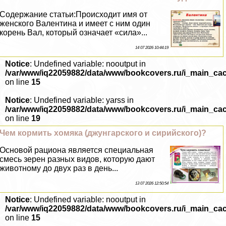
Содержание статьи:Происходит имя от
женского Валентина и имеет с ним один
корень Вал, который означает «сила»...
14 07 2026 10:44:19
Notice
: Undefined variable: nooutput in
/var/www/iq22059882/data/www/bookcovers.ru/i_main_ca
on line
15
Notice
: Undefined variable: yarss in
/var/www/iq22059882/data/www/bookcovers.ru/i_main_ca
on line
19
Чем кормить хомяка (джунгарского и сирийского)?
Основой рациона является специальная
смесь зерен разных видов, которую дают
животному до двух раз в день...
13 07 2026 12:50:54
Notice
: Undefined variable: nooutput in
/var/www/iq22059882/data/www/bookcovers.ru/i_main_ca
on line
15