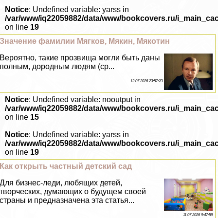
Notice
: Undefined variable: yarss in
/var/www/iq22059882/data/www/bookcovers.ru/i_main_ca
on line
19
Значение фамилии Мягков, Мякин, Мякотин
Вероятно, такие прозвища могли быть даны
полным, дородным людям (ср...
12 07 2026 23:57:23
Notice
: Undefined variable: nooutput in
/var/www/iq22059882/data/www/bookcovers.ru/i_main_ca
on line
15
Notice
: Undefined variable: yarss in
/var/www/iq22059882/data/www/bookcovers.ru/i_main_ca
on line
19
Как открыть частный детский сад
Для бизнес-леди, любящих детей,
творческих, думающих о будущем своей
страны и предназначена эта статья...
11 07 2026 9:47:59