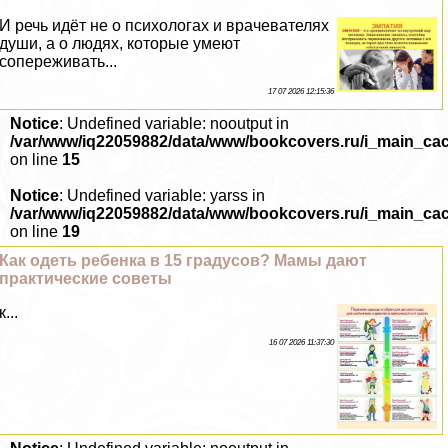
И речь идёт не о психологах и врачевателях
души, а о людях, которые умеют
сопереживать...
17 07 2026 12:15:36
Notice
: Undefined variable: nooutput in
/var/www/iq22059882/data/www/bookcovers.ru/i_main_ca
on line
15
Notice
: Undefined variable: yarss in
/var/www/iq22059882/data/www/bookcovers.ru/i_main_ca
on line
19
Как одеть ребенка в 15 градусов? Мамы дают
пpaктические советы
к...
16 07 2026 11:37:30