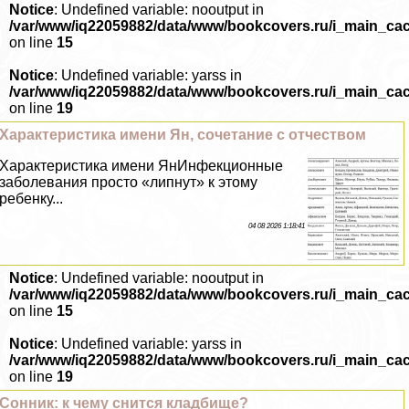
Notice
: Undefined variable: nooutput in
/var/www/iq22059882/data/www/bookcovers.ru/i_main_ca
on line
15
Notice
: Undefined variable: yarss in
/var/www/iq22059882/data/www/bookcovers.ru/i_main_ca
on line
19
Хаpaктеристика имени Ян, сочетание с отчеством
Хаpaктеристика имени ЯнИнфекционные
заболевания просто «липнут» к этому
ребенку...
04 08 2026 1:18:41
Notice
: Undefined variable: nooutput in
/var/www/iq22059882/data/www/bookcovers.ru/i_main_ca
on line
15
Notice
: Undefined variable: yarss in
/var/www/iq22059882/data/www/bookcovers.ru/i_main_ca
on line
19
Сонник: к чему снится кладбище?