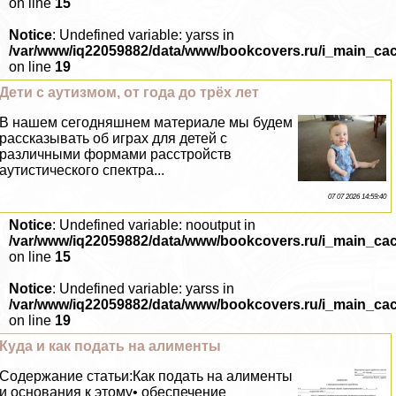
on line
15
Notice
: Undefined variable: yarss in
/var/www/iq22059882/data/www/bookcovers.ru/i_main_ca
on line
19
Дети с аутизмом, от года до трёх лет
В нашем сегодняшнем материале мы будем
рассказывать об играх для детей с
различными формами расстройств
аутистического спектра...
07 07 2026 14:59:40
Notice
: Undefined variable: nooutput in
/var/www/iq22059882/data/www/bookcovers.ru/i_main_ca
on line
15
Notice
: Undefined variable: yarss in
/var/www/iq22059882/data/www/bookcovers.ru/i_main_ca
on line
19
Куда и как подать на алименты
Содержание статьи:Как подать на алименты
и основания к этому• обеспечение