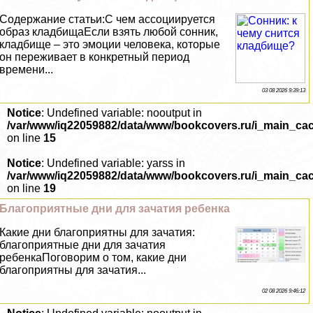
Содержание статьи:С чем ассоциируется
образ кладбищаЕсли взять любой сонник,
кладбище – это эмоции человека, которые
он переживает в конкретный период
времени...
03 08 2026 9:39:13
Notice
: Undefined variable: nooutput in
/var/www/iq22059882/data/www/bookcovers.ru/i_main_ca
on line
15
Notice
: Undefined variable: yarss in
/var/www/iq22059882/data/www/bookcovers.ru/i_main_ca
on line
19
Благоприятные дни для зачатия ребенка
Какие дни благоприятны для зачатия:
благоприятные дни для зачатия
ребенкаПоговорим о том, какие дни
благоприятны для зачатия...
02 08 2026 9:46:12