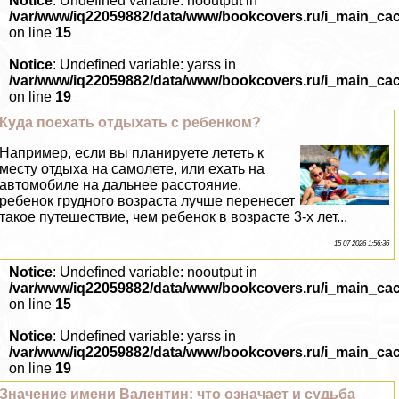
Notice
: Undefined variable: nooutput in
/var/www/iq22059882/data/www/bookcovers.ru/i_main_ca
on line
15
Notice
: Undefined variable: yarss in
/var/www/iq22059882/data/www/bookcovers.ru/i_main_ca
on line
19
Куда поехать отдыхать с ребенком?
Например, если вы планируете лететь к
месту отдыха на самолете, или ехать на
автомобиле на дальнее расстояние,
ребенок грудного возраста лучше перенесет
такое путешествие, чем ребенок в возрасте 3-х лет...
15 07 2026 1:56:36
Notice
: Undefined variable: nooutput in
/var/www/iq22059882/data/www/bookcovers.ru/i_main_ca
on line
15
Notice
: Undefined variable: yarss in
/var/www/iq22059882/data/www/bookcovers.ru/i_main_ca
on line
19
Значение имени Валентин: что означает и судьба