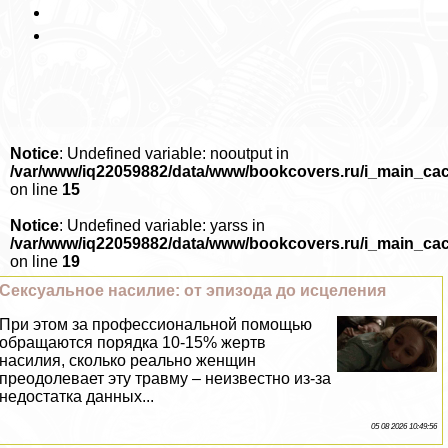
Notice
: Undefined variable: nooutput in
/var/www/iq22059882/data/www/bookcovers.ru/i_main_ca
on line
15
Notice
: Undefined variable: yarss in
/var/www/iq22059882/data/www/bookcovers.ru/i_main_ca
on line
19
Сeкcуальное насилие: от эпизода до исцеления
При этом за профессиональной помощью
обращаются порядка 10-15% жертв
насилия, сколько реально женщин
преодолевает эту травму – неизвестно из-за
недостатка данных...
05 08 2026 10:49:56