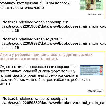
отмечать этот праздник? Такие вопросы
задают достаточно часто...
25 07 2026 10:48:15
Notice
: Undefined variable: nooutput in
/var/www/iq22059882/data/www/bookcovers.ru/i_main_ca
on line
15
Notice
: Undefined variable: yarss in
/var/www/iq22059882/data/www/bookcovers.ru/i_main_ca
on line
19
Икота у ребенка: причины икоты у детей разных
возрастов и как ее остановить
Однако такие непроизвольные сокращения
доставляют большой дискомфорт малышу
и, понимая это, родители стремятся сделать
все, чтобы как можно быстрее избавить ребенка от
икоты...
24 07 2026 15:37:47
Notice
: Undefined variable: nooutput in
/var/www/iq22059882/data/www/bookcovers.ru/i_main_ca