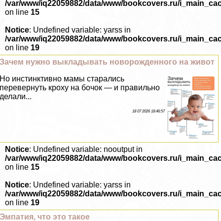
/var/www/iq22059882/data/www/bookcovers.ru/i_main_ca
on line
15
Notice
: Undefined variable: yarss in
/var/www/iq22059882/data/www/bookcovers.ru/i_main_ca
on line
19
Зачем нужно выкладывать новорожденного на живот
Но инстинктивно мамы старались
перевернуть кроху на бочок — и правильно
делали...
18 07 2026 18:46:57
Notice
: Undefined variable: nooutput in
/var/www/iq22059882/data/www/bookcovers.ru/i_main_ca
on line
15
Notice
: Undefined variable: yarss in
/var/www/iq22059882/data/www/bookcovers.ru/i_main_ca
on line
19
Эмпатия, что это такое