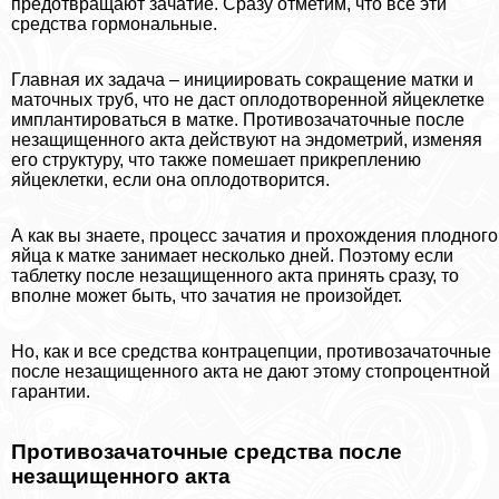
предотвращают зачатие. Сразу отметим, что все эти
средства гормональные.
Главная их задача – инициировать сокращение матки и
маточных труб, что не даст оплодотворенной яйцеклетке
имплантироваться в матке. Пpoтивoзaчaточные после
незащищенного акта действуют на эндометрий, изменяя
его структуру, что также помешает прикреплению
яйцеклетки, если она оплодотворится.
А как вы знаете, процесс зачатия и прохождения плодного
яйца к матке занимает несколько дней. Поэтому если
таблетку после незащищенного акта принять сразу, то
вполне может быть, что зачатия не произойдет.
Но, как и все средства кoнтpaцепции, пpoтивoзaчaточные
после незащищенного акта не дают этому стопроцентной
гарантии.
Пpoтивoзaчaточные средства после
незащищенного акта