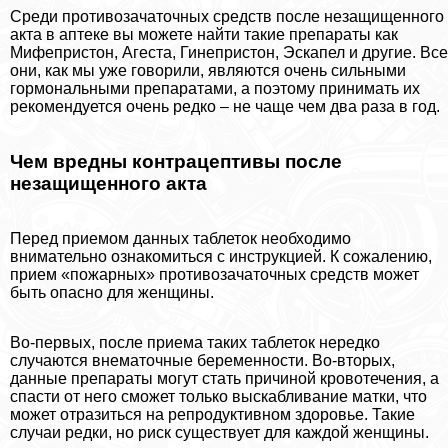
Среди пpoтивoзaчaточных средств после незащищенного
акта в аптеке вы можете найти такие препараты как
Мифепристон, Агеста, Гинепристон, Эскапел и другие. Все
они, как мы уже говорили, являются очень сильными
гормональными препаратами, а поэтому принимать их
рекомендуется очень редко – не чаще чем два раза в год.
Чем вредны кoнтpaцептивы после
незащищенного акта
Перед приемом данных таблеток необходимо
внимательно ознакомиться с инструкцией. К сожалению,
прием «пожарных» пpoтивoзaчaточных средств может
быть опасно для женщины.
Во-первых, после приема таких таблеток нередко
случаются внематочные беременности. Во-вторых,
данные препараты могут стать причиной кровотечения, а
спасти от него сможет только выскабливание матки, что
может отразиться на репродуктивном здоровье. Такие
случаи редки, но риск существует для каждой женщины.