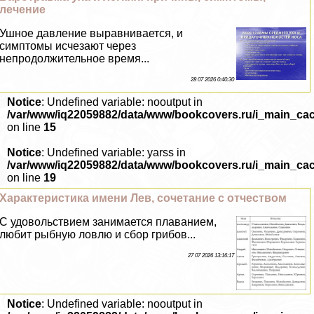
лечение
Ушное давление выравнивается, и
симптомы исчезают через
непродолжительное время...
28 07 2026 0:40:30
Notice
: Undefined variable: nooutput in
/var/www/iq22059882/data/www/bookcovers.ru/i_main_ca
on line
15
Notice
: Undefined variable: yarss in
/var/www/iq22059882/data/www/bookcovers.ru/i_main_ca
on line
19
Хаpaктеристика имени Лев, сочетание с отчеством
С удовольствием занимается плаванием,
любит рыбную ловлю и сбор грибов...
27 07 2026 13:16:17
Notice
: Undefined variable: nooutput in