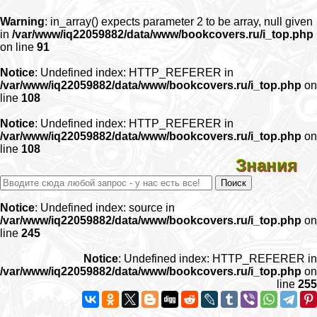
Warning
: in_array() expects parameter 2 to be array, null given
in
/var/www/iq22059882/data/www/bookcovers.ru/i_top.php
on line
91
Notice
: Undefined index: HTTP_REFERER in
/var/www/iq22059882/data/www/bookcovers.ru/i_top.php
on
line
108
Notice
: Undefined index: HTTP_REFERER in
/var/www/iq22059882/data/www/bookcovers.ru/i_top.php
on
line
108
Знания
Notice
: Undefined index: source in
/var/www/iq22059882/data/www/bookcovers.ru/i_top.php
on
line
245
Notice
: Undefined index: HTTP_REFERER in
/var/www/iq22059882/data/www/bookcovers.ru/i_top.php
on
line
255