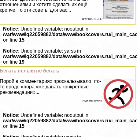
отношениями и хотите сделать их ещё
крепче, то эти советы для вас...
22 07 2026 20:59:13
Notice
: Undefined variable: nooutput in
/var/www/iq22059882/data/www/bookcovers.ru/i_main_ca
on line
15
Notice
: Undefined variable: yarss in
/var/www/iq22059882/data/www/bookcovers.ru/i_main_ca
on line
19
Бегать нельзя не бегать
Порой в комментариях проскальзывало что-
то вроде «пора уже давать конкретные
рекомендации»...
21 07 2026 17:37:11
Notice
: Undefined variable: nooutput in
/var/www/iq22059882/data/www/bookcovers.ru/i_main_ca
on line
15