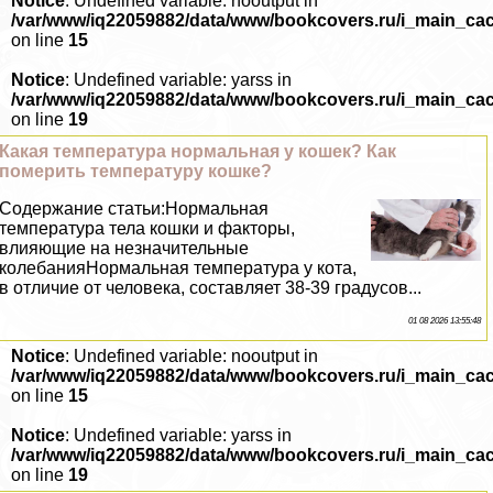
Notice
: Undefined variable: nooutput in
/var/www/iq22059882/data/www/bookcovers.ru/i_main_ca
on line
15
Notice
: Undefined variable: yarss in
/var/www/iq22059882/data/www/bookcovers.ru/i_main_ca
on line
19
Какая температура нормальная у кошек? Как
померить температуру кошке?
Содержание статьи:Нормальная
температура тела кошки и факторы,
влияющие на незначительные
колебанияНормальная температура у кота,
в отличие от человека, составляет 38-39 градусов...
01 08 2026 13:55:48
Notice
: Undefined variable: nooutput in
/var/www/iq22059882/data/www/bookcovers.ru/i_main_ca
on line
15
Notice
: Undefined variable: yarss in
/var/www/iq22059882/data/www/bookcovers.ru/i_main_ca
on line
19