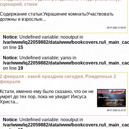
сценарий, стихи
Содержание статьи:Украшение комнатыУчаствовать
должны и взрослые...
09 07 2026 17:45:55
Notice
: Undefined variable: nooutput in
/var/www/iq22059882/data/www/bookcovers.ru/i_main_ca
on line
15
Notice
: Undefined variable: yarss in
/var/www/iq22059882/data/www/bookcovers.ru/i_main_ca
on line
19
2 февраля - какой праздник сегодня, Рожденные 2
февраля
Кстати, именно ему было сказано, что он не
умрет до тех пор, пока не увидит Иисуса
Христа...
08 07 2026 21:37:37
Notice
: Undefined variable: nooutput in
/var/www/iq22059882/data/www/bookcovers.ru/i_main_ca