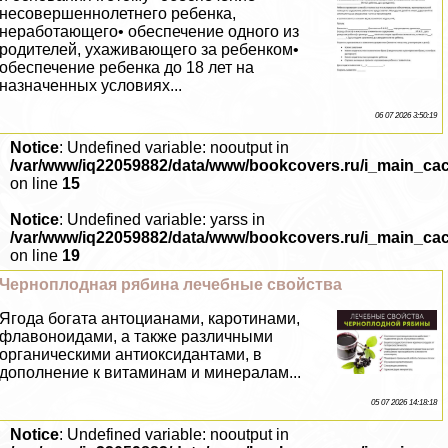
несовершеннолетнего ребенка,
неработающего• обеспечение одного из
родителей, ухаживающего за ребенком•
обеспечение ребенка до 18 лет на
назначенных условиях...
06 07 2026 3:50:19
Notice
: Undefined variable: nooutput in
/var/www/iq22059882/data/www/bookcovers.ru/i_main_ca
on line
15
Notice
: Undefined variable: yarss in
/var/www/iq22059882/data/www/bookcovers.ru/i_main_ca
on line
19
Черноплодная рябина лечебные свойства
Ягода богата антоцианами, каротинами,
флавоноидами, а также различными
органическими антиоксидантами, в
дополнение к витаминам и минералам...
05 07 2026 14:18:18
Notice
: Undefined variable: nooutput in