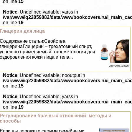
on line
15
Notice
: Undefined variable: yarss in
/var/www/iq22059882/data/www/bookcovers.ru/i_main_ca
on line
19
Глицерин для лица
Содержание статьи:Свойства
глицеринаГлицерин – трехатомный спирт,
успешно применяемый в косметологии для
оздоровления кожи лица и тела...
23 07 2026 18:33:20
Notice
: Undefined variable: nooutput in
/var/www/iq22059882/data/www/bookcovers.ru/i_main_ca
on line
15
Notice
: Undefined variable: yarss in
/var/www/iq22059882/data/www/bookcovers.ru/i_main_ca
on line
19
Регулирование брачных отношений: методы и
способы
Если вы дорожите своими семейными