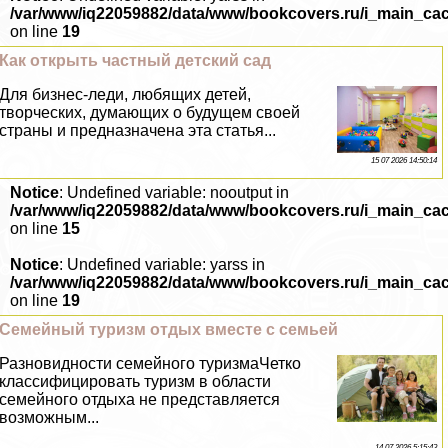
/var/www/iq22059882/data/www/bookcovers.ru/i_main_ca
on line
19
Как открыть частный детский сад
Для бизнес-леди, любящих детей,
творческих, думающих о будущем своей
страны и предназначена эта статья...
15 07 2026 14:50:14
Notice
: Undefined variable: nooutput in
/var/www/iq22059882/data/www/bookcovers.ru/i_main_ca
on line
15
Notice
: Undefined variable: yarss in
/var/www/iq22059882/data/www/bookcovers.ru/i_main_ca
on line
19
Семейный туризм отдых вместе с семьей
Разновидности семейного туризмаЧетко
классифицировать туризм в области
семейного отдыха не представляется
возможным...
14 07 2026 5:15:43