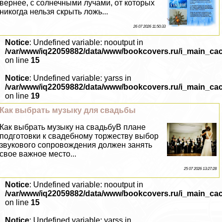
вернее, с солнечными лучами, от которых
никогда нельзя скрыть ложь...
26 07 2026 11:50:33
Notice
: Undefined variable: nooutput in
/var/www/iq22059882/data/www/bookcovers.ru/i_main_ca
on line
15
Notice
: Undefined variable: yarss in
/var/www/iq22059882/data/www/bookcovers.ru/i_main_ca
on line
19
Как выбрать музыку для свадьбы
Как выбрать музыку на свадьбуВ плане
подготовки к свадебному торжеству выбор
звукового сопровождения должен занять
свое важное место...
25 07 2026 13:27:28
Notice
: Undefined variable: nooutput in
/var/www/iq22059882/data/www/bookcovers.ru/i_main_ca
on line
15
Notice
: Undefined variable: yarss in