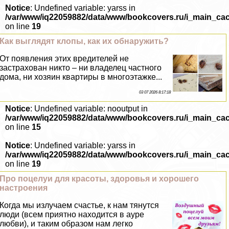
Notice
: Undefined variable: yarss in
/var/www/iq22059882/data/www/bookcovers.ru/i_main_ca
on line
19
Как выглядят клопы, как их обнаружить?
От появления этих вредителей не
застрахован никто – ни владелец частного
дома, ни хозяин квартиры в многоэтажке...
03 07 2026 8:17:18
Notice
: Undefined variable: nooutput in
/var/www/iq22059882/data/www/bookcovers.ru/i_main_ca
on line
15
Notice
: Undefined variable: yarss in
/var/www/iq22059882/data/www/bookcovers.ru/i_main_ca
on line
19
Про поцелуи для красоты, здоровья и хорошего
настроения
Когда мы излучаем счастье, к нам тянутся
люди (всем приятно находится в ауре
любви), и таким образом нам легко