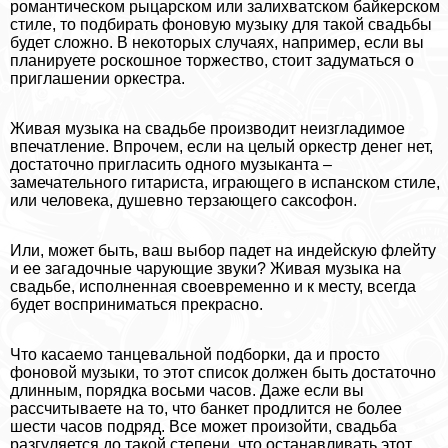
романтическом рыцарском или залихватском байкерском
стиле, то подбирать фоновую музыку для такой свадьбы
будет сложно. В некоторых случаях, например, если вы
планируете роскошное торжество, стоит задуматься о
приглашении оркестра.
Живая музыка на свадьбе производит неизгладимое
впечатление. Впрочем, если на целый оркестр денег нет,
достаточно пригласить одного музыканта –
замечательного гитариста, играющего в испанском стиле,
или человека, душевно терзающего саксофон.
Или, может быть, ваш выбор падет на индейскую флейту
и ее загадочные чарующие звуки? Живая музыка на
свадьбе, исполненная своевременно и к месту, всегда
будет восприниматься прекрасно.
Что касаемо танцевальной подборки, да и просто
фоновой музыки, то этот список должен быть достаточно
длинным, порядка восьми часов. Даже если вы
рассчитываете на то, что банкет продлится не более
шести часов подряд. Все может произойти, свадьба
разгуляется до такой степени, что останавливать этот