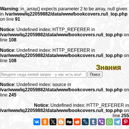
Warning
: in_array() expects parameter 2 to be array, null given
in
/var/www/iq22059882/data/www/bookcovers.ru/i_top.php
on line
91
Notice
: Undefined index: HTTP_REFERER in
/var/www/iq22059882/data/www/bookcovers.ru/i_top.php
on
line
108
Notice
: Undefined index: HTTP_REFERER in
/var/www/iq22059882/data/www/bookcovers.ru/i_top.php
on
line
108
Знания
Notice
: Undefined index: source in
/var/www/iq22059882/data/www/bookcovers.ru/i_top.php
on
line
245
Notice
: Undefined index: HTTP_REFERER in
/var/www/iq22059882/data/www/bookcovers.ru/i_top.php
on
line
255