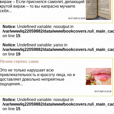
вираж – Если приснился самолет, делающий
крутой вираж – то вы напрасно мучаете
себя...
05 07 2026 21:35:28
Notice
: Undefined variable: nooutput in
/var/www/iq22059882/data/www/bookcovers.ru/i_main_ca
on line
15
Notice
: Undefined variable: yarss in
/var/www/iq22059882/data/www/bookcovers.ru/i_main_ca
on line
19
Лечим гepпeс сами
Это не только нарушает всю
привлекательность и красоту лица, но и
доставляет довольно неприятные
ощущения...
04 07 2026 12:31:28
Notice
: Undefined variable: nooutput in
/var/www/iq22059882/data/www/bookcovers.ru/i_main_ca
on line
15