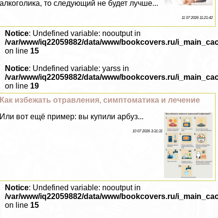
алкоголика, то следующий не будет лучше...
11 07 2026 11:21:42
Notice
: Undefined variable: nooutput in
/var/www/iq22059882/data/www/bookcovers.ru/i_main_ca
on line
15
Notice
: Undefined variable: yarss in
/var/www/iq22059882/data/www/bookcovers.ru/i_main_ca
on line
19
Как избежать отравления, симптоматика и лечение
Или вот ещё пример: вы купили арбуз...
10 07 2026 3:31:31
Notice
: Undefined variable: nooutput in
/var/www/iq22059882/data/www/bookcovers.ru/i_main_ca
on line
15