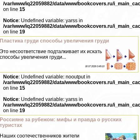
/var/www/iq22059882/data/www/bookcovers.ru/i_main_ca
on line
15
Notice
: Undefined variable: yarss in
/var/www/iq22059882/data/www/bookcovers.ru/i_main_ca
on line
19
Пластика гpyди способы увеличения гpyди
Это несоответствие подталкивает их искать
способы увеличения гpyди...
30 07 2026 0:49:10
Notice
: Undefined variable: nooutput in
/var/www/iq22059882/data/www/bookcovers.ru/i_main_ca
on line
15
Notice
: Undefined variable: yarss in
/var/www/iq22059882/data/www/bookcovers.ru/i_main_ca
on line
19
Россияне за рубежом: мифы и правда о русских
туристах
Наших соотечественников жители