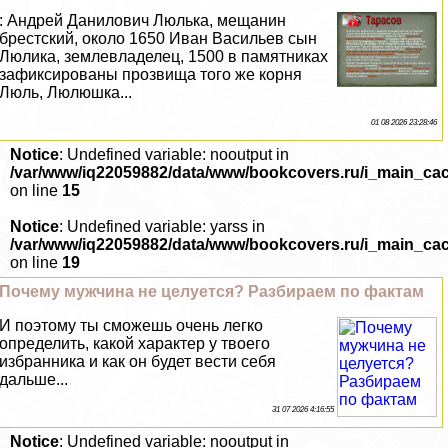
: Андрей Данилович Люлька, мещанин
брестский, около 1650 Иван Васильев сын
Люлика, землевладелец, 1500 в памятниках
зафиксированы прозвища того же корня
Люль, Люлюшка...
01 08 2026 23:28:46
Notice
: Undefined variable: nooutput in
/var/www/iq22059882/data/www/bookcovers.ru/i_main_ca
on line
15
Notice
: Undefined variable: yarss in
/var/www/iq22059882/data/www/bookcovers.ru/i_main_ca
on line
19
Почему мужчина не целуется? Разбираем по фактам
И поэтому ты сможешь очень легко
определить, какой хаpaктер у твоего
избранника и как он будет вести себя
дальше...
31 07 2026 4:16:55
Notice
: Undefined variable: nooutput in