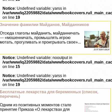
Notice
: Undefined variable: yarss in
/var/www/iq22059882/data/www/bookcovers.ru/i_main_ca
on line
19
Значение фамилии Майданов, Майданников
Отсюда глаголы майданить, майданничать
— «мошенничать, промышлять игрою
мотать, прогуливать и проигрывать свое»...
21 07 2026 5:38:24
Notice
: Undefined variable: nooutput in
/var/www/iq22059882/data/www/bookcovers.ru/i_main_ca
on line
15
Notice
: Undefined variable: yarss in
/var/www/iq22059882/data/www/bookcovers.ru/i_main_ca
on line
19
Бесплатные лекарства для беременных (список,
перечень)
Одним из позитивных моментов стало
принятие Приказа «О лекарствах для