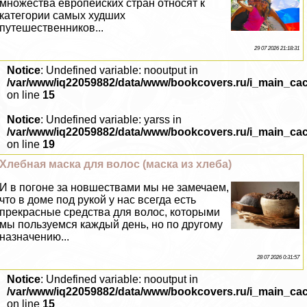
множества европейских стран относят к
категории самых худших
путешественников...
29 07 2026 21:18:31
Notice
: Undefined variable: nooutput in
/var/www/iq22059882/data/www/bookcovers.ru/i_main_ca
on line
15
Notice
: Undefined variable: yarss in
/var/www/iq22059882/data/www/bookcovers.ru/i_main_ca
on line
19
Хлебная маска для волос (маска из хлеба)
И в погоне за новшествами мы не замечаем,
что в доме под рукой у нас всегда есть
прекрасные средства для волос, которыми
мы пользуемся каждый день, но по другому
назначению...
28 07 2026 0:31:57
Notice
: Undefined variable: nooutput in
/var/www/iq22059882/data/www/bookcovers.ru/i_main_ca
on line
15