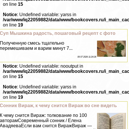
on line
15
Notice
: Undefined variable: yarss in
/var/www/iq22059882/data/www/bookcovers.ru/i_main_ca
on line
19
Суп Мышкина радость, пошаговый рецепт с фото
Полученную смесь тщательно
перемешиваем и варим минут 7...
06 07 2026 11:24:36
Notice
: Undefined variable: nooutput in
/var/www/iq22059882/data/www/bookcovers.ru/i_main_ca
on line
15
Notice
: Undefined variable: yarss in
/var/www/iq22059882/data/www/bookcovers.ru/i_main_ca
on line
19
Сонник Вираж, к чему снится Вираж во сне видеть
К чему снится Вираж: толкование по 100
авторамСовременный сонник / Елена
АвадяеваЕсли вам снится ВиражВираж —