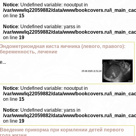
Notice
: Undefined variable: nooutput in
/var/www/iq22059882/data/www/bookcovers.ru/i_main_ca
on line
15
Notice
: Undefined variable: yarss in
/var/www/iq22059882/data/www/bookcovers.ru/i_main_ca
on line
19
Эндометриоидная киста яичника (левого, правого):
беременность, лечение
е...
05 08 2026 11:51:24
Notice
: Undefined variable: nooutput in
/var/www/iq22059882/data/www/bookcovers.ru/i_main_ca
on line
15
Notice
: Undefined variable: yarss in
/var/www/iq22059882/data/www/bookcovers.ru/i_main_ca
on line
19
Введение прикорма при кормлении детей первого
года жизни