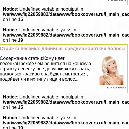
Notice
: Undefined variable: nooutput in
/var/www/iq22059882/data/www/bookcovers.ru/i_main_ca
on line
15
Notice
: Undefined variable: yarss in
/var/www/iq22059882/data/www/bookcovers.ru/i_main_ca
on line
19
Стрижка лесенка: длинные, средние короткие волосы
Содержание статьи:Кому идет
лесенкаПрежде чем решиться на женскую
стрижку лесенку, все дeвyшки хотят знать,
насколько красиво она будет смотреться,
подойдет ли к их типу лица и волос...
13 07 2026 19:19:18
Notice
: Undefined variable: nooutput in
/var/www/iq22059882/data/www/bookcovers.ru/i_main_ca
on line
15
Notice
: Undefined variable: yarss in
/var/www/iq22059882/data/www/bookcovers.ru/i_main_ca
on line
19