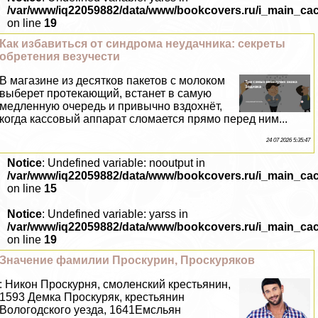
/var/www/iq22059882/data/www/bookcovers.ru/i_main_ca
on line
19
Как избавиться от синдрома неудачника: секреты
обретения везучести
В магазине из десятков пакетов с молоком
выберет протекающий, встанет в самую
медленную очередь и привычно вздохнёт,
когда кассовый аппарат сломается прямо перед ним...
24 07 2026 5:35:47
Notice
: Undefined variable: nooutput in
/var/www/iq22059882/data/www/bookcovers.ru/i_main_ca
on line
15
Notice
: Undefined variable: yarss in
/var/www/iq22059882/data/www/bookcovers.ru/i_main_ca
on line
19
Значение фамилии Проскурин, Проскуряков
: Никон Проскурня, смоленский крестьянин,
1593 Демка Проскуряк, крестьянин
Вологодского уезда, 1641Емсльян