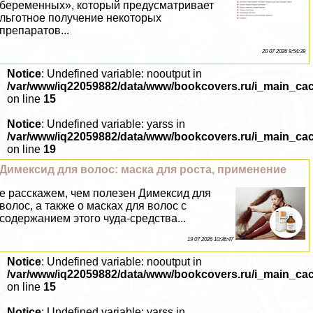
беременных», который предусматривает
льготное получение некоторых
препаратов...
20 07 2026 9:54:39
Notice
: Undefined variable: nooutput in
/var/www/iq22059882/data/www/bookcovers.ru/i_main_ca
on line
15
Notice
: Undefined variable: yarss in
/var/www/iq22059882/data/www/bookcovers.ru/i_main_ca
on line
19
Димексид для волос: маска для роста, применение
е расскажем, чем полезен Димексид для
волос, а также о масках для волос с
содержанием этого чуда-средства...
19 07 2026 10:36:47
Notice
: Undefined variable: nooutput in
/var/www/iq22059882/data/www/bookcovers.ru/i_main_ca
on line
15
Notice
: Undefined variable: yarss in