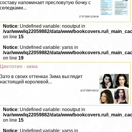
составу напоминает пресловутую бочку с
селедками...
17 07 2026 12:36:34
Notice
: Undefined variable: nooutput in
/var/www/iq22059882/data/www/bookcovers.ru/i_main_ca
on line
15
Notice
: Undefined variable: yarss in
/var/www/iq22059882/data/www/bookcovers.ru/i_main_ca
on line
19
Цветотип - зима
Зато в своих оттенках Зима выглядит
настоящей королевой...
16 07 2026 9:53:12
Notice
: Undefined variable: nooutput in
/var/www/iq22059882/data/www/bookcovers.ru/i_main_ca
on line
15
Notice
: Undefined variable: yarss in