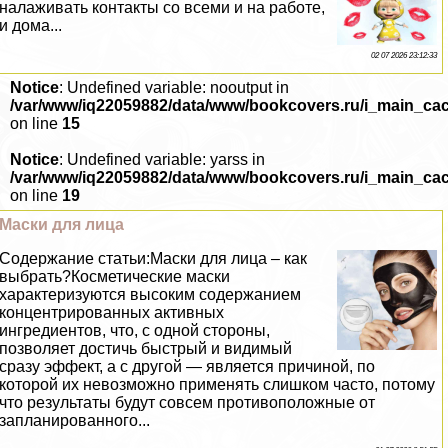
налаживать контакты со всеми и на работе,
и дома...
02 07 2026 23:12:33
Notice
: Undefined variable: nooutput in
/var/www/iq22059882/data/www/bookcovers.ru/i_main_ca
on line
15
Notice
: Undefined variable: yarss in
/var/www/iq22059882/data/www/bookcovers.ru/i_main_ca
on line
19
Маски для лица
Содержание статьи:Маски для лица – как
выбрать?Косметические маски
хаpaктеризуются высоким содержанием
концентрированных активных
ингредиентов, что, с одной стороны,
позволяет достичь быстрый и видимый
сразу эффект, а с другой — является причиной, по
которой их невозможно применять слишком часто, потому
что результаты будут совсем противоположные от
запланированного...