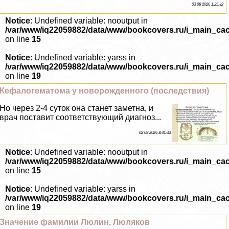
03 08 2026 1:25:32
Notice
: Undefined variable: nooutput in
/var/www/iq22059882/data/www/bookcovers.ru/i_main_ca
on line
15
Notice
: Undefined variable: yarss in
/var/www/iq22059882/data/www/bookcovers.ru/i_main_ca
on line
19
Кефалогематома у новорожденного (последствия)
Но через 2-4 суток она станет заметна, и
врач поставит соответствующий диагноз...
02 08 2026 8:41:33
Notice
: Undefined variable: nooutput in
/var/www/iq22059882/data/www/bookcovers.ru/i_main_ca
on line
15
Notice
: Undefined variable: yarss in
/var/www/iq22059882/data/www/bookcovers.ru/i_main_ca
on line
19
Значение фамилии Люлин, Люляков