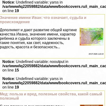
Notice
: Undefined variable: yarss in
/var/www/iq22059882/data/www/bookcovers.ru/i_main_ca
on line
19
Значение имени Иван: что означает, судьба и
происхождение
Дополняют и дают развитие общей картине
качества Ивана, значение имени, хаpaктер
ребенка и судьба которого заключены в
такие понятия, как свет, надежность,
радость, красота и безопасность...
09 07 2026 1:22:19
Notice
: Undefined variable: nooutput in
/var/www/iq22059882/data/www/bookcovers.ru/i_main_ca
on line
15
Notice
: Undefined variable: yarss in
/var/www/iq22059882/data/www/bookcovers.ru/i_main_ca
on line
19
Мед: польза и вред, полезные свойства, какой самый
полезный