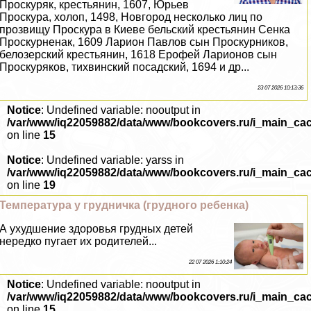
Проскуряк, крестьянин, 1607, Юрьев
Проскура, холоп, 1498, Новгород несколько лиц по
прозвищу Проскура в Киеве бельский крестьянин Сенка
Проскурненак, 1609 Ларион Павлов сын Проскурников,
белозерский крестьянин, 1618 Ерофей Ларионов сын
Проскуряков, тихвинский посадский, 1694 и др...
23 07 2026 10:13:36
Notice
: Undefined variable: nooutput in
/var/www/iq22059882/data/www/bookcovers.ru/i_main_ca
on line
15
Notice
: Undefined variable: yarss in
/var/www/iq22059882/data/www/bookcovers.ru/i_main_ca
on line
19
Температура у грудничка (грудного ребенка)
А ухудшение здоровья грудных детей
нередко пугает их родителей...
22 07 2026 1:10:24
Notice
: Undefined variable: nooutput in
/var/www/iq22059882/data/www/bookcovers.ru/i_main_ca
on line
15