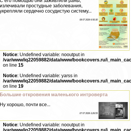
С его помощью они заживляли раны,
излечивали простудные заболевания,
укрепляли сердечно сосудистую систему...
08 07 2026 6:50:30
Notice
: Undefined variable: nooutput in
/var/www/iq22059882/data/www/bookcovers.ru/i_main_ca
on line
15
Notice
: Undefined variable: yarss in
/var/www/iq22059882/data/www/bookcovers.ru/i_main_ca
on line
19
Большие откровения маленького интроверта
Ну хорошо, почти все...
07 07 2026 3:26:55
Notice
: Undefined variable: nooutput in
/var/www/iq22059882/data/www/bookcovers.ru/i_main_ca