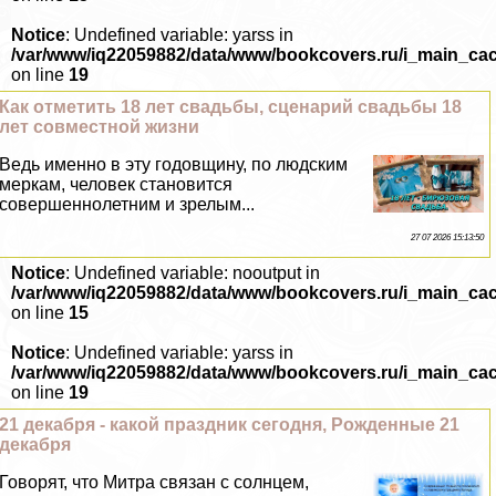
Notice
: Undefined variable: yarss in
/var/www/iq22059882/data/www/bookcovers.ru/i_main_ca
on line
19
Как отметить 18 лет свадьбы, сценарий свадьбы 18
лет совместной жизни
Ведь именно в эту годовщину, по людским
меркам, человек становится
совершеннолетним и зрелым...
27 07 2026 15:13:50
Notice
: Undefined variable: nooutput in
/var/www/iq22059882/data/www/bookcovers.ru/i_main_ca
on line
15
Notice
: Undefined variable: yarss in
/var/www/iq22059882/data/www/bookcovers.ru/i_main_ca
on line
19
21 декабря - какой праздник сегодня, Рожденные 21
декабря
Говорят, что Митра связан с солнцем,