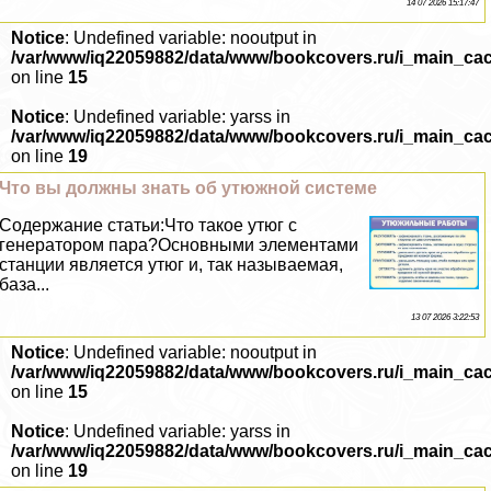
14 07 2026 15:17:47
Notice
: Undefined variable: nooutput in
/var/www/iq22059882/data/www/bookcovers.ru/i_main_ca
on line
15
Notice
: Undefined variable: yarss in
/var/www/iq22059882/data/www/bookcovers.ru/i_main_ca
on line
19
Что вы должны знать об утюжной системе
Содержание статьи:Что такое утюг с
генератором пара?Основными элементами
станции является утюг и, так называемая,
база...
13 07 2026 3:22:53
Notice
: Undefined variable: nooutput in
/var/www/iq22059882/data/www/bookcovers.ru/i_main_ca
on line
15
Notice
: Undefined variable: yarss in
/var/www/iq22059882/data/www/bookcovers.ru/i_main_ca
on line
19