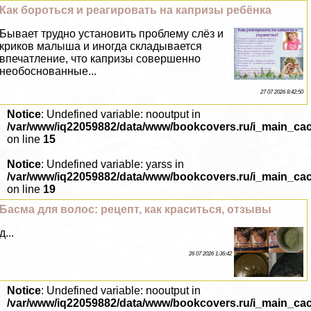
Как бороться и реагировать на капризы ребёнка
Бывает трудно установить проблему слёз и
криков малыша и иногда складывается
впечатление, что капризы совершенно
необоснованные...
27 07 2026 8:42:50
Notice
: Undefined variable: nooutput in
/var/www/iq22059882/data/www/bookcovers.ru/i_main_ca
on line
15
Notice
: Undefined variable: yarss in
/var/www/iq22059882/data/www/bookcovers.ru/i_main_ca
on line
19
Басма для волос: рецепт, как краситься, отзывы
д...
26 07 2026 1:36:42
Notice
: Undefined variable: nooutput in
/var/www/iq22059882/data/www/bookcovers.ru/i_main_ca