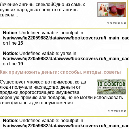
Лечение ангины свеклойОдно из самых
лучших народных средств от ангины –
свекла...
02 08 2026 23:54:52
Notice
: Undefined variable: nooutput in
/var/www/iq22059882/data/www/bookcovers.ru/i_main_ca
on line
15
Notice
: Undefined variable: yarss in
/var/www/iq22059882/data/www/bookcovers.ru/i_main_ca
on line
19
Как приумножить деньги: способы, методы, советы
Существует множество примеров, когда
люди получали наследство, деньги от
продажи дорогостоящего имущества,
хорошую премию или подарок, но не могли использовать
свои финансы для преумножения...
01 08 2026 1:18:52
Notice
: Undefined variable: nooutput in
/var/www/iq22059882/data/www/bookcovers.ru/i_main_ca