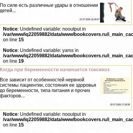
По силе есть различные удары в отношении
детей...
21 07 2026 16:35:47
Notice
: Undefined variable: nooutput in
/var/www/iq22059882/data/www/bookcovers.ru/i_main_ca
on line
15
Notice
: Undefined variable: yarss in
/var/www/iq22059882/data/www/bookcovers.ru/i_main_ca
on line
19
Когда при беременности начинается токсикоз
Все зависит от особенностей нервной
системы пациентки, состояния ее здоровья
до беременности, типа питания и прочих
факторов...
20 07 2026 17:18:58
Notice
: Undefined variable: nooutput in
/var/www/iq22059882/data/www/bookcovers.ru/i_main_ca
on line
15