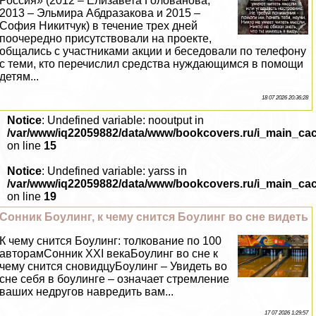
Россия» (2012 – Елизавета Голованова,
2013 – Эльмира Абдразакова и 2015 –
София Никитчук) в течение трех дней
поочередно присутствовали на проекте,
общались с участниками акции и беседовали по телефону
с теми, кто перечислил средства нуждающимся в помощи
детям...
18 07 2026 20:36:28
Notice
: Undefined variable: nooutput in
/var/www/iq22059882/data/www/bookcovers.ru/i_main_ca
on line
15
Notice
: Undefined variable: yarss in
/var/www/iq22059882/data/www/bookcovers.ru/i_main_ca
on line
19
Сонник Боулинг, к чему снится Боулинг во сне видеть
К чему снится Боулинг: толкование по 100
авторамСонник XXI векаБоулинг во сне к
чему снится сновидцуБоулинг – Увидеть во
сне себя в боулинге – означает стремление
ваших недругов навредить вам...
17 07 2026 1:29:57