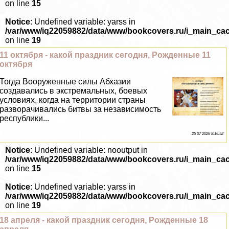
on line
15
Notice
: Undefined variable: yarss in
/var/www/iq22059882/data/www/bookcovers.ru/i_main_ca
on line
19
11 октября - какой праздник сегодня, Рожденные 11
октября
Тогда Вооруженные силы Абхазии
создавались в экстремальных, боевых
условиях, когда на территории страны
разворачивались битвы за независимость
республики...
25 07 2026 8:16:52
Notice
: Undefined variable: nooutput in
/var/www/iq22059882/data/www/bookcovers.ru/i_main_ca
on line
15
Notice
: Undefined variable: yarss in
/var/www/iq22059882/data/www/bookcovers.ru/i_main_ca
on line
19
18 апреля - какой праздник сегодня, Рожденные 18