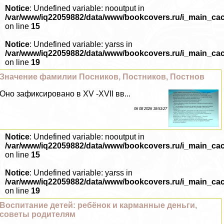
Notice
: Undefined variable: nooutput in
/var/www/iq22059882/data/www/bookcovers.ru/i_main_ca
on line
15
Notice
: Undefined variable: yarss in
/var/www/iq22059882/data/www/bookcovers.ru/i_main_ca
on line
19
Значение фамилии Посников, Постников, Постнов
Оно зафиксировано в XV -XVII вв...
06 08 2026 18:53:27
Notice
: Undefined variable: nooutput in
/var/www/iq22059882/data/www/bookcovers.ru/i_main_ca
on line
15
Notice
: Undefined variable: yarss in
/var/www/iq22059882/data/www/bookcovers.ru/i_main_ca
on line
19
Воспитание детей: ребёнок и карманные деньги,
советы родителям