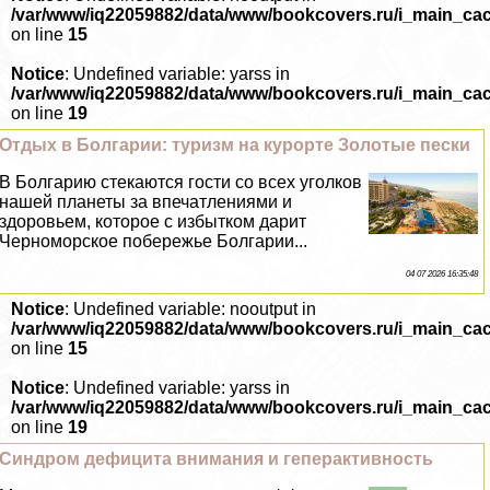
/var/www/iq22059882/data/www/bookcovers.ru/i_main_ca
on line
15
Notice
: Undefined variable: yarss in
/var/www/iq22059882/data/www/bookcovers.ru/i_main_ca
on line
19
Отдых в Болгарии: туризм на курорте Золотые пески
В Болгарию стекаются гости со всех уголков
нашей планеты за впечатлениями и
здоровьем, которое с избытком дарит
Черноморское побережье Болгарии...
04 07 2026 16:35:48
Notice
: Undefined variable: nooutput in
/var/www/iq22059882/data/www/bookcovers.ru/i_main_ca
on line
15
Notice
: Undefined variable: yarss in
/var/www/iq22059882/data/www/bookcovers.ru/i_main_ca
on line
19
Синдром дефицита внимания и гепеpaктивность