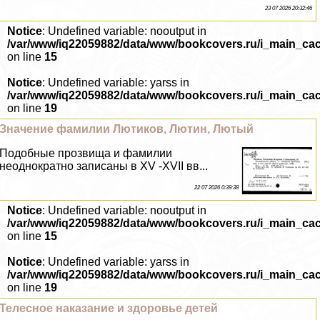
23 07 2026 20:32:46
Notice
: Undefined variable: nooutput in
/var/www/iq22059882/data/www/bookcovers.ru/i_main_ca
on line
15
Notice
: Undefined variable: yarss in
/var/www/iq22059882/data/www/bookcovers.ru/i_main_ca
on line
19
Значение фамилии Лютиков, Лютин, Лютый
Подобные прозвища и фамилии
неоднократно записаны в XV -XVII вв...
22 07 2026 0:39:38
Notice
: Undefined variable: nooutput in
/var/www/iq22059882/data/www/bookcovers.ru/i_main_ca
on line
15
Notice
: Undefined variable: yarss in
/var/www/iq22059882/data/www/bookcovers.ru/i_main_ca
on line
19
Телесное наказание и здоровье детей