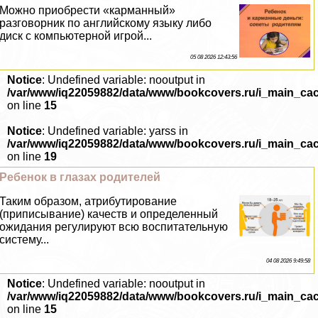
Можно приобрести «карманный»
разговорник по английскому языку либо
диск с компьютерной игрой...
05 08 2026 12:43:56
Notice
: Undefined variable: nooutput in
/var/www/iq22059882/data/www/bookcovers.ru/i_main_ca
on line
15
Notice
: Undefined variable: yarss in
/var/www/iq22059882/data/www/bookcovers.ru/i_main_ca
on line
19
Ребенок в глазах родителей
Таким образом, атрибутирование
(приписывание) качеств и определенный
ожидания регулируют всю воспитательную
систему...
04 08 2026 9:49:58
Notice
: Undefined variable: nooutput in
/var/www/iq22059882/data/www/bookcovers.ru/i_main_ca
on line
15