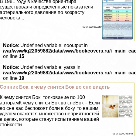
В 1981 году в качестве ориентира
существовали определенные показатели
артериального давления по возрасту
человека...
09 07 2026 9:33:50
Notice
: Undefined variable: nooutput in
/var/www/iq22059882/data/www/bookcovers.ru/i_main_ca
on line
15
Notice
: Undefined variable: yarss in
/var/www/iq22059882/data/www/bookcovers.ru/i_main_ca
on line
19
Сонник Бок, к чему снится Бок во сне видеть
К чему снится Бок: толкование по 100
авторамК чему снится Бок во снеБок – Если
во сне вас беспокоят боли в боку, то вашим
уделом окажется множество неприятностей
в делах, которые станут испытанием вашей
стойкости...
08 07 2026 14:53:45