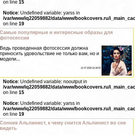
on line
15
Notice
: Undefined variable: yarss in
/var/www/iq22059882/data/www/bookcovers.ru/i_main_ca
on line
19
Самые популярные и интересные образы для
фотосессии
Ведь проведенная фотосессия должна
приносить удовольствие не только вам, но и
модели...
31 07 2026 22:36:55
Notice
: Undefined variable: nooutput in
/var/www/iq22059882/data/www/bookcovers.ru/i_main_ca
on line
15
Notice
: Undefined variable: yarss in
/var/www/iq22059882/data/www/bookcovers.ru/i_main_ca
on line
19
Сонник Альпинист, к чему снится Альпинист во сне
видеть