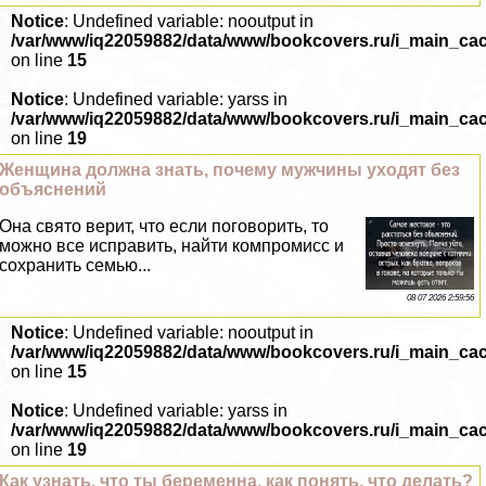
Notice
: Undefined variable: nooutput in
/var/www/iq22059882/data/www/bookcovers.ru/i_main_ca
on line
15
Notice
: Undefined variable: yarss in
/var/www/iq22059882/data/www/bookcovers.ru/i_main_ca
on line
19
Женщина должна знать, почему мужчины уходят без
объяснений
Она свято верит, что если поговорить, то
можно все исправить, найти компромисс и
сохранить семью...
08 07 2026 2:59:56
Notice
: Undefined variable: nooutput in
/var/www/iq22059882/data/www/bookcovers.ru/i_main_ca
on line
15
Notice
: Undefined variable: yarss in
/var/www/iq22059882/data/www/bookcovers.ru/i_main_ca
on line
19
Как узнать, что ты беременна, как понять, что делать?