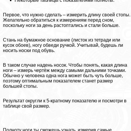
Некоторые таблицы с показателями полноты.
Первое, что нужно сделать – измерить длину своей стопы.
Желательно обратиться к измерениям перед сном,
поскольку ноги за день растоптались и стали больше.
Стань на бумажное основание (листок из тетради или
кусок обоев), ногу обведи ручкой. Учитывай, будешь ли
носить носки под обувь.
В таком случае надень носок. Чтобы понять, какая длина
ноги – измерь чертёж между самыми дальними точками.
Обычно у человека одна нога может быть чуть больше,
поэтому оптимальным показателем станет размер
большей стопы.
Результат округли к 5-кратному показателю и посмотри в
таблице свой размер.
Полноту ноги ты сможешь узнать, измерив самые