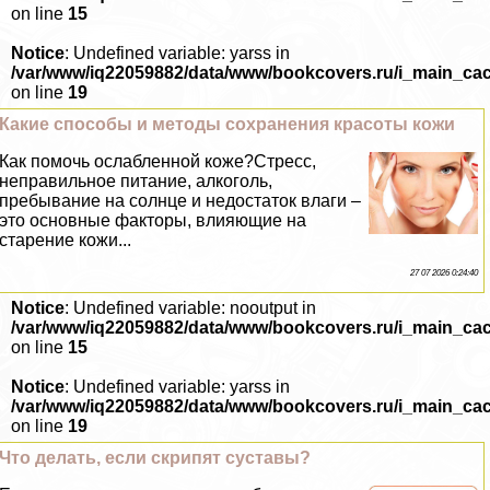
on line
15
Notice
: Undefined variable: yarss in
/var/www/iq22059882/data/www/bookcovers.ru/i_main_ca
on line
19
Какие способы и методы сохранения красоты кожи
Как помочь ослабленной коже?Стресс,
неправильное питание, алкоголь,
пребывание на солнце и недостаток влаги –
это основные факторы, влияющие на
старение кожи...
27 07 2026 0:24:40
Notice
: Undefined variable: nooutput in
/var/www/iq22059882/data/www/bookcovers.ru/i_main_ca
on line
15
Notice
: Undefined variable: yarss in
/var/www/iq22059882/data/www/bookcovers.ru/i_main_ca
on line
19
Что делать, если скрипят суставы?