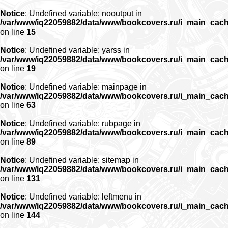
Notice
: Undefined variable: nooutput in
/var/www/iq22059882/data/www/bookcovers.ru/i_main_cac
on line
15
Notice
: Undefined variable: yarss in
/var/www/iq22059882/data/www/bookcovers.ru/i_main_cac
on line
19
Notice
: Undefined variable: mainpage in
/var/www/iq22059882/data/www/bookcovers.ru/i_main_cac
on line
63
Notice
: Undefined variable: rubpage in
/var/www/iq22059882/data/www/bookcovers.ru/i_main_cac
on line
89
Notice
: Undefined variable: sitemap in
/var/www/iq22059882/data/www/bookcovers.ru/i_main_cac
on line
131
Notice
: Undefined variable: leftmenu in
/var/www/iq22059882/data/www/bookcovers.ru/i_main_cac
on line
144