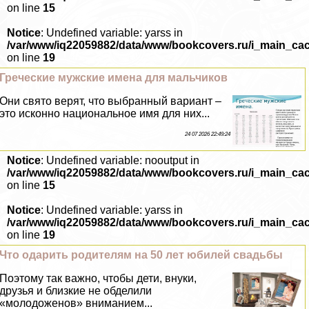
on line
15
Notice
: Undefined variable: yarss in
/var/www/iq22059882/data/www/bookcovers.ru/i_main_ca
on line
19
Греческие мужские имена для мальчиков
Они свято верят, что выбранный вариант –
это исконно национальное имя для них...
24 07 2026 22:49:24
Notice
: Undefined variable: nooutput in
/var/www/iq22059882/data/www/bookcovers.ru/i_main_ca
on line
15
Notice
: Undefined variable: yarss in
/var/www/iq22059882/data/www/bookcovers.ru/i_main_ca
on line
19
Что одарить родителям на 50 лет юбилей свадьбы
Поэтому так важно, чтобы дети, внуки,
друзья и близкие не обделили
«молодоженов» вниманием...