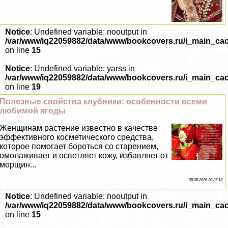
Notice
: Undefined variable: nooutput in
/var/www/iq22059882/data/www/bookcovers.ru/i_main_ca
on line
15
Notice
: Undefined variable: yarss in
/var/www/iq22059882/data/www/bookcovers.ru/i_main_ca
on line
19
Полезные свойства клубники: особенности всеми
любимой ягоды
Женщинам растение известно в качестве
эффективного косметического средства,
которое помогает бороться со старением,
омолаживает и осветляет кожу, избавляет от
морщин...
05 08 2026 20:37:18
Notice
: Undefined variable: nooutput in
/var/www/iq22059882/data/www/bookcovers.ru/i_main_ca
on line
15