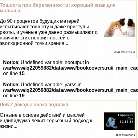
Тошнота при беременности: хороший знак для
малыша
До 90 процентов будущих матерей
испытывают тошноту и даже приступы
рвоты, и учёные уже давно размышляют о
причине этих неприятностей с
эволюционной точки зрения...
01 08 2026 22:29:10
Notice
: Undefined variable: nooutput in
/var/www/iq22059882/data/www/bookcovers.ru/i_main_ca
on line
15
Notice
: Undefined variable: yarss in
/var/www/iq22059882/data/www/bookcovers.ru/i_main_ca
on line
19
Лев 2 декады знака зодиака
Отныне в основе действий и мыслей
индивидуума лежит серьезный подход к
жизни...
31 07 2026 0:56:35