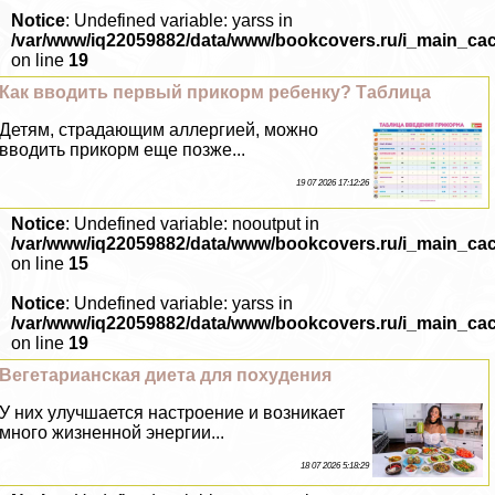
Notice
: Undefined variable: yarss in
/var/www/iq22059882/data/www/bookcovers.ru/i_main_ca
on line
19
Как вводить первый прикорм ребенку? Таблица
Детям, страдающим аллергией, можно
вводить прикорм еще позже...
19 07 2026 17:12:26
Notice
: Undefined variable: nooutput in
/var/www/iq22059882/data/www/bookcovers.ru/i_main_ca
on line
15
Notice
: Undefined variable: yarss in
/var/www/iq22059882/data/www/bookcovers.ru/i_main_ca
on line
19
Вегетарианская диета для похудения
У них улучшается настроение и возникает
много жизненной энергии...
18 07 2026 5:18:29