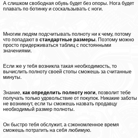
А слишком свободная обувь будет без опоры. Нога будет
плавать по ботинку и соскальзывать с ноги.
Многим людям подсчитывать полноту ни к чему, потому
что попадают в
стандартные размеры
. Поэтому можно
просто придерживаться таблиц с постоянными
значениями.
Если же у тебя возникла такая необходимость, то
вычислить полноту своей стопы сможешь за считанные
минуты.
Знание,
как определить полноту ноги
, позволит тебе
получать только удовольствие от покупок. Никакие заботы
не возникнут, если ты сможешь назвать продавцу
необходимый размер полноты.
Он быстро тебя обслужит, а сэкономленное время
сможешь потратить на себя любимую.