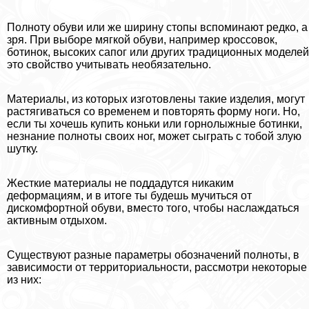
Полноту обуви или же ширину стопы вспоминают редко, а
зря. При выборе мягкой обуви, например кроссовок,
ботинок, высоких сапог или других традиционных моделей
это свойство учитывать необязательно.
Материалы, из которых изготовлены такие изделия, могут
растягиваться со временем и повторять форму ноги. Но,
если ты хочешь купить коньки или горнолыжные ботинки,
незнание полноты своих ног, может сыграть с тобой злую
шутку.
Жесткие материалы не поддадутся никаким
деформациям, и в итоге ты будешь мучиться от
дискомфортной обуви, вместо того, чтобы наслаждаться
активным отдыхом.
Существуют разные параметры обозначений полноты, в
зависимости от территориальности, рассмотри некоторые
из них: