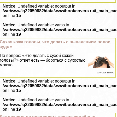
Notice
: Undefined variable: nooutput in
/var/www/iq22059882/data/www/bookcovers.ru/i_main_ca
on line
15
Notice
: Undefined variable: yarss in
/var/www/iq22059882/data/www/bookcovers.ru/i_main_ca
on line
19
Сухая кожа головы, что делать с выпадением волос,
зудом
На вопрос: «Что делать с сухой кожей
головы?» ответ есть — бороться с сухостью
можно...
30 07 2026 16:56:43
Notice
: Undefined variable: nooutput in
/var/www/iq22059882/data/www/bookcovers.ru/i_main_ca
on line
15
Notice
: Undefined variable: yarss in
/var/www/iq22059882/data/www/bookcovers.ru/i_main_ca
on line
19
Как правильно преодолеть кризис семейных