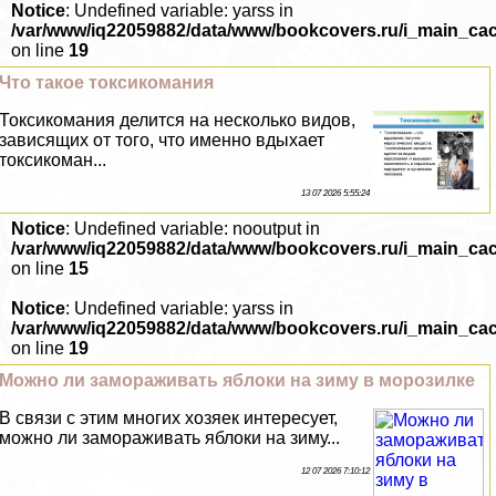
Notice
: Undefined variable: yarss in
/var/www/iq22059882/data/www/bookcovers.ru/i_main_ca
on line
19
Что такое токсикомания
Токсикомания делится на несколько видов,
зависящих от того, что именно вдыхает
токсикоман...
13 07 2026 5:55:24
Notice
: Undefined variable: nooutput in
/var/www/iq22059882/data/www/bookcovers.ru/i_main_ca
on line
15
Notice
: Undefined variable: yarss in
/var/www/iq22059882/data/www/bookcovers.ru/i_main_ca
on line
19
Можно ли замораживать яблоки на зиму в морозилке
В связи с этим многих хозяек интересует,
можно ли замораживать яблоки на зиму...
12 07 2026 7:10:12