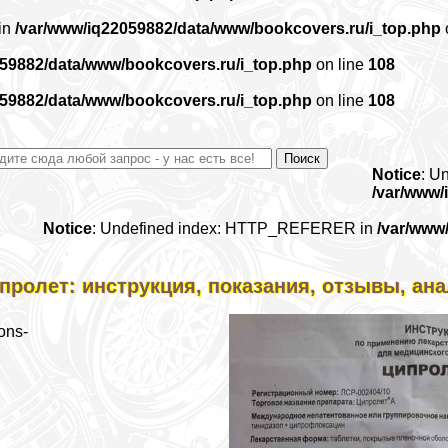
 in
/var/www/iq22059882/data/www/bookcovers.ru/i_top.php
059882/data/www/bookcovers.ru/i_top.php
on line
108
059882/data/www/bookcovers.ru/i_top.php
on line
108
Notice
: U
/var/www/
Notice
: Undefined index: HTTP_REFERER in
/var/www
пролет: инструкция, показания, отзывы, ана
ons-