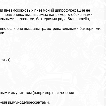
ии пневмококковых пневмоний ципрофлоксацин не
ри пневмониях, вызываемых например клебсиеллами,
льными палочками, бактериями рода Branhamella,
бенно если они вызваны грамотрицательными бактериями,
ами
татит)
нным иммунитетом (например при лечении
ения иммунодепрессантами.