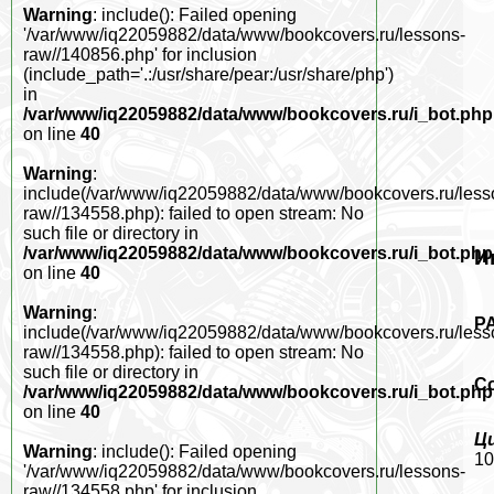
Warning
: include(): Failed opening
'/var/www/iq22059882/data/www/bookcovers.ru/lessons-
raw//140856.php' for inclusion
(include_path='.:/usr/share/pear:/usr/share/php')
in
/var/www/iq22059882/data/www/bookcovers.ru/i_bot.php
on line
40
Warning
:
include(/var/www/iq22059882/data/www/bookcovers.ru/less
raw//134558.php): failed to open stream: No
such file or directory in
/var/www/iq22059882/data/www/bookcovers.ru/i_bot.php
И
on line
40
Warning
:
Р
include(/var/www/iq22059882/data/www/bookcovers.ru/less
raw//134558.php): failed to open stream: No
such file or directory in
С
/var/www/iq22059882/data/www/bookcovers.ru/i_bot.php
on line
40
Ц
Warning
: include(): Failed opening
10
'/var/www/iq22059882/data/www/bookcovers.ru/lessons-
raw//134558.php' for inclusion