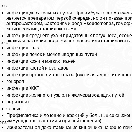
ons-
инфекции дыхательных путей. При амбулаторном лечен
является препаратом первой очереди, но он показан п
энтеробактером, бактериями рода Pseudomonas, гемофи
легионеллами, стафилококками
инфекции среднего уха и придаточных пазух носа, осо
включая бактерии рода Pseudomonas, или стафилококк
ons-
инфекции глаз
инфекции почек и мочевыводящих путей
инфекции кожи и мягких тканей
инфекции костей и суставов
инфекции органов малого таза (включая аднексит и пpoc
гoнopeя
инфекции ЖКТ
инфекции желчного пузыря и желчевыводящих путей
перитонит
сепсис.
Профилактика и лечение инфекций у больных со сниже
иммунодепрессантами и при нейтропении)
ons-
Избирательная деконтаминация кишечника на фоне леч