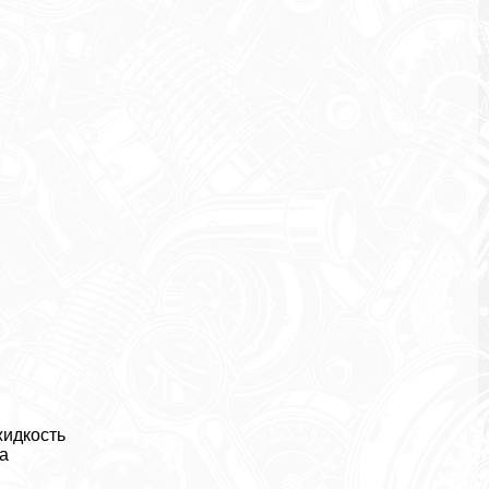
жидкость
а