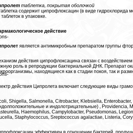
ипролет
таблетка, покрытая оболочкой
таблетка содержит ципрофлоксацин (в виде гидрохлорида мо
 таблеток в упаковке.
армакологическое действие
ons-
ипролет
является антимикробным препаратом группы фто
ханизм действия ципрофлоксацина связан с воздействием 
жную роль в репродукции бактериальной ДНК. Препарат ок
кроорганизмы, находящиеся как в стадии покоя, так и разм
ons-
ектр действия Ципролета включает следующие виды грамо
coli, Shigella, Salmonella, Citrobacter, Klebsiella, Enterobacter
ндолположительные и индолотрицательные) , Providencia, Mop
steurella, Haemophilus, Campylobacter, Pseudomonas, Legionel
ucella, Staphylococcus, Sreptococcus agalactiae, Listeria, Co
профлоксацин эффективен в отношении бактерий, продуц