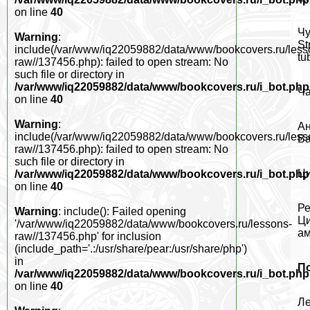
on line
40
Чу
Warning
:
St
include(/var/www/iq22059882/data/www/bookcovers.ru/less
tu
raw//137456.php): failed to open stream: No
such file or directory in
/var/www/iq22059882/data/www/bookcovers.ru/i_bot.php
Ча
on line
40
Warning
:
Ан
include(/var/www/iq22059882/data/www/bookcovers.ru/less
Ba
raw//137456.php): failed to open stream: No
such file or directory in
Ци
/var/www/iq22059882/data/www/bookcovers.ru/i_bot.php
on line
40
Ре
Warning
: include(): Failed opening
Ци
'/var/www/iq22059882/data/www/bookcovers.ru/lessons-
ам
raw//137456.php' for inclusion
(include_path='.:/usr/share/pear:/usr/share/php')
in
П
/var/www/iq22059882/data/www/bookcovers.ru/i_bot.php
on line
40
Ле