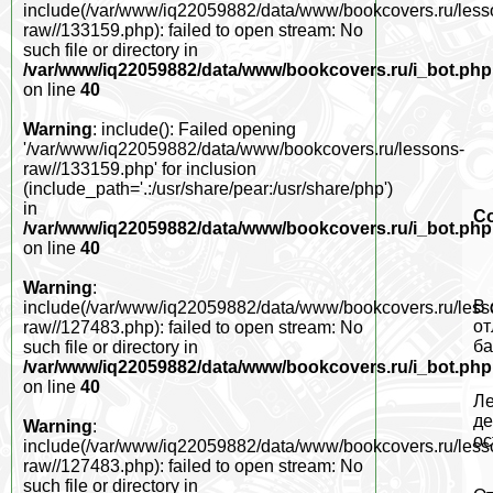
include(/var/www/iq22059882/data/www/bookcovers.ru/less
raw//133159.php): failed to open stream: No
such file or directory in
/var/www/iq22059882/data/www/bookcovers.ru/i_bot.php
on line
40
Warning
: include(): Failed opening
'/var/www/iq22059882/data/www/bookcovers.ru/lessons-
raw//133159.php' for inclusion
(include_path='.:/usr/share/pear:/usr/share/php')
in
С
/var/www/iq22059882/data/www/bookcovers.ru/i_bot.php
on line
40
Warning
:
В 
include(/var/www/iq22059882/data/www/bookcovers.ru/less
от
raw//127483.php): failed to open stream: No
ба
such file or directory in
/var/www/iq22059882/data/www/bookcovers.ru/i_bot.php
on line
40
Ле
де
Warning
:
ос
include(/var/www/iq22059882/data/www/bookcovers.ru/less
raw//127483.php): failed to open stream: No
such file or directory in