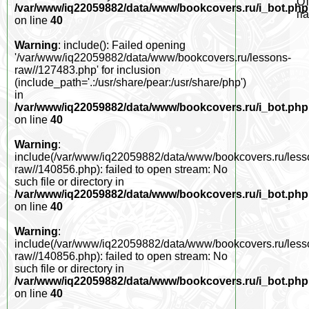
От
/var/www/iq22059882/data/www/bookcovers.ru/i_bot.php
па
on line
40
Warning
: include(): Failed opening
'/var/www/iq22059882/data/www/bookcovers.ru/lessons-
raw//127483.php' for inclusion
(include_path='.:/usr/share/pear:/usr/share/php')
in
/var/www/iq22059882/data/www/bookcovers.ru/i_bot.php
on line
40
Warning
:
include(/var/www/iq22059882/data/www/bookcovers.ru/less
raw//140856.php): failed to open stream: No
such file or directory in
/var/www/iq22059882/data/www/bookcovers.ru/i_bot.php
on line
40
Warning
:
include(/var/www/iq22059882/data/www/bookcovers.ru/less
raw//140856.php): failed to open stream: No
such file or directory in
/var/www/iq22059882/data/www/bookcovers.ru/i_bot.php
on line
40