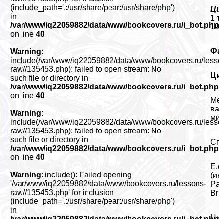
(include_path='.:/usr/share/pear:/usr/share/php')
Ц
in
1 
/var/www/iq22059882/data/www/bookcovers.ru/i_bot.php
10
on line
40
Ф
Warning
:
include(/var/www/iq22059882/data/www/bookcovers.ru/less
raw//135453.php): failed to open stream: No
Ц
such file or directory in
/var/www/iq22059882/data/www/bookcovers.ru/i_bot.php
on line
40
Ме
ва
Warning
:
ми
include(/var/www/iq22059882/data/www/bookcovers.ru/less
raw//135453.php): failed to open stream: No
such file or directory in
Сп
/var/www/iq22059882/data/www/bookcovers.ru/i_bot.php
on line
40
E.
Warning
: include(): Failed opening
(и
'/var/www/iq22059882/data/www/bookcovers.ru/lessons-
Pa
raw//135453.php' for inclusion
Br
(include_path='.:/usr/share/pear:/usr/share/php')
in
Ци
/var/www/iq22059882/data/www/bookcovers.ru/i_bot.php