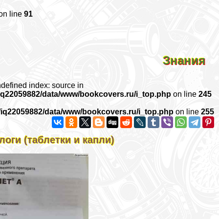
on line
91
Знания
ndefined index: source in
iq22059882/data/www/bookcovers.ru/i_top.php
on line
245
/iq22059882/data/www/bookcovers.ru/i_top.php
on line
255
логи (таблетки и капли)