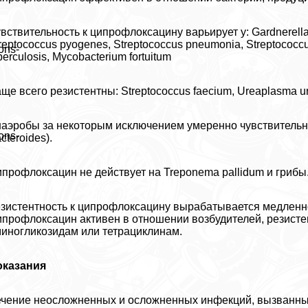
вствительность к ципрофлоксацину варьирует у: Gardnerella, F
reptococcus pyogenes, Streptococcus pneumonia, Streptococc
ons-
berculosis, Mycobacterium fortuitum
ще всего резистентны: Streptococcus faecium, Ureaplasma ure
аэробы за некоторым исключением умеренно чувствительны 
ons-
cteroides).
профлоксацин не действует на Treponema pallidum и грибы
зистентность к ципрофлоксацину выpaбатывается медленно 
профлоксацин активен в отношении возбудителей, резисте
иногликозидам или тетрациклинам.
оказания
чение неосложненных и осложненных инфекций, вызванных