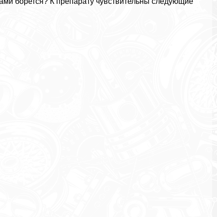
тами борется? К препарату чувствительны следующие