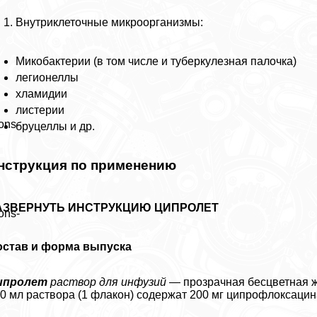
Внутриклеточные микроорганизмы:
Микобактерии (в том числе и туберкулезная палочка)
легионеллы
xлaмидии
листерии
ons-
бруцеллы и др.
нструкция по применению
АЗВЕРНУТЬ ИНСТРУКЦИЮ ЦИПРОЛЕТ
ons-
остав и форма выпуска
ипролет
раствор для инфузий
— прозрачная бесцветная 
0 мл раствора (1 флакон) содержат 200 мг ципрофлоксацин