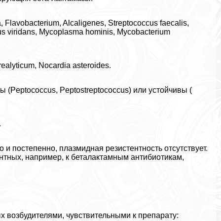
lavobacterium, Alcaligenes, Streptococcus faecalis,
us viridans, Mycoplasma hominis, Mycobaсterium
alyticum, Nocardia asteroides.
(Peptococcus, Peptostreptococcus) или устойчивы (
.
и постепенно, плазмидная резистентность отсутствует.
нтных, например, к беталактамным антибиотикам,
 возбудителями, чувствительными к препарату: