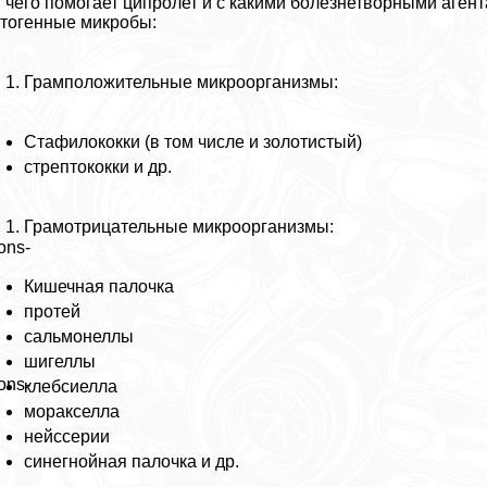
 чего помогает ципролет и с какими болезнетворными аген
тогенные микробы:
Грамположительные микроорганизмы:
Стафилококки (в том числе и золотистый)
стрептококки и др.
Грамотрицательные микроорганизмы:
ons-
Кишечная палочка
протей
сальмонеллы
шигеллы
ons-
клебсиелла
моpaкселла
нейссерии
синегнойная палочка и др.