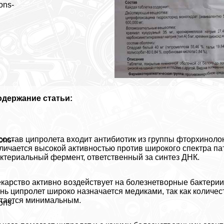
ons-
одержание статьи:
состав ципролета входит антибиотик из группы фторхинол
ons-
личается высокой активностью против широкого спектра п
ктериальный фермент, ответственный за синтез ДНК.
карство активно воздействует на болезнетворные бактери
нь ципролет широко назначается медиками, так как количес
тается минимальным.
ons-