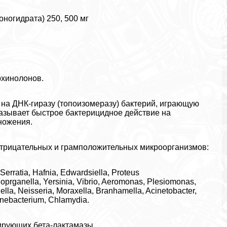
ногидрата) 250, 500 мг
рхинолонов.
на ДНК-гиразу (топоизомеразу) бактерий, играющую
азывает быстрое бактерицидное действие на
ножения.
трицательных и грамположительных микроорганизмов:
, Serratia, Hafnia, Edwardsiella, Proteus
rganella, Yersinia, Vibrio, Aeromonas, Рlesiomonas,
la, Neisseria, Moraxella, Branhamella, Acinetobacter,
rynebacterium, Chlamydia.
ирующих бета-лактамазы.