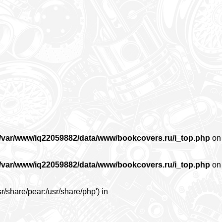
/var/www/iq22059882/data/www/bookcovers.ru/i_top.php
on
/var/www/iq22059882/data/www/bookcovers.ru/i_top.php
on
r/share/pear:/usr/share/php') in