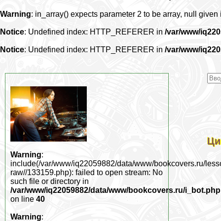
Warning
: in_array() expects parameter 2 to be array, null given
Notice
: Undefined index: HTTP_REFERER in
/var/www/iq22
Notice
: Undefined index: HTTP_REFERER in
/var/www/iq22
Ци
Warning
:
include(/var/www/iq22059882/data/www/bookcovers.ru/less
raw//133159.php): failed to open stream: No
such file or directory in
/var/www/iq22059882/data/www/bookcovers.ru/i_bot.php
on line
40
Warning
: