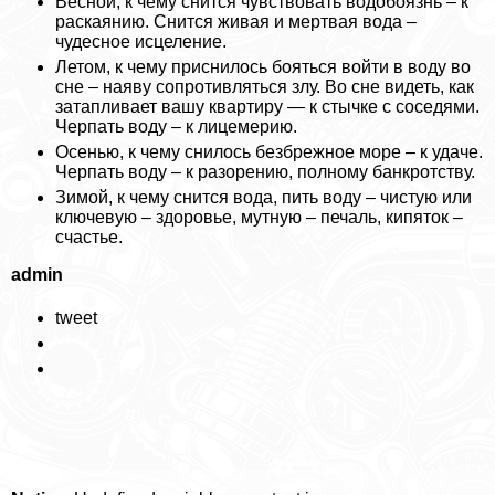
Весной, к чему снится чувствовать водобоязнь – к
раскаянию. Снится живая и мертвая вода –
чудесное исцеление.
Летом, к чему приснилось бояться войти в воду во
сне – наяву сопротивляться злу. Во сне видеть, как
затапливает вашу квартиру — к стычке с соседями.
Черпать воду – к лицемерию.
Осенью, к чему снилось безбрежное море – к удаче.
Черпать воду – к разорению, полному банкротству.
Зимой, к чему снится вода, пить воду – чистую или
ключевую – здоровье, мутную – печаль, кипяток –
счастье.
admin
tweet