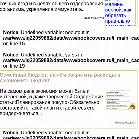
сочных ягод и в целях общего оздоровления
организма, укрепления иммунитета...
03 08 2026 4:27:55
Notice
: Undefined variable: nooutput in
/var/www/iq22059882/data/www/bookcovers.ru/i_main_ca
on line
15
Notice
: Undefined variable: yarss in
/var/www/iq22059882/data/www/bookcovers.ru/i_main_ca
on line
19
Семейный бюджет: на чём сократить расходы и
сэкономить бюджет
На самом деле экономия может быть и
интересной, и даже творческой!Содержание
статьи:Планирование покупокОбязательно
составляйте такой план и старайтесь его
придерживаться...
02 08 2026 11:53:37
Notice
: Undefined variable: nooutput in
/var/www/iq22059882/data/www/bookcovers.ru/i_main_ca