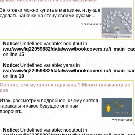
Заготовки можно купить в магазине, и лучше
сделать бабочки на стену своими руками...
06 08 2026 10:20:18
Notice
: Undefined variable: nooutput in
/var/www/iq22059882/data/www/bookcovers.ru/i_main_ca
on line
15
Notice
: Undefined variable: yarss in
/var/www/iq22059882/data/www/bookcovers.ru/i_main_ca
on line
19
Сонник: к чему снятся таpaканы? Много таpaканов во
сне
Итак, рассмотрим подробнее, к чему снятся
таpaканы и какое будущее они нам
пророчат...
05 08 2026 21:40:50
Notice
: Undefined variable: nooutput in