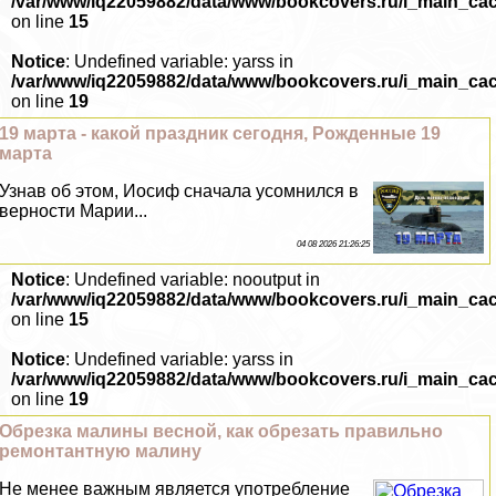
/var/www/iq22059882/data/www/bookcovers.ru/i_main_ca
on line
15
Notice
: Undefined variable: yarss in
/var/www/iq22059882/data/www/bookcovers.ru/i_main_ca
on line
19
19 марта - какой праздник сегодня, Рожденные 19
марта
Узнав об этом, Иосиф сначала усомнился в
верности Марии...
04 08 2026 21:26:25
Notice
: Undefined variable: nooutput in
/var/www/iq22059882/data/www/bookcovers.ru/i_main_ca
on line
15
Notice
: Undefined variable: yarss in
/var/www/iq22059882/data/www/bookcovers.ru/i_main_ca
on line
19
Обрезка малины весной, как обрезать правильно
ремонтантную малину
Не менее важным является употрeбление