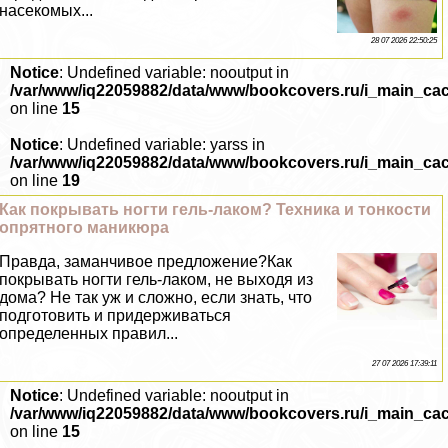
насекомых...
28 07 2026 22:50:25
Notice
: Undefined variable: nooutput in
/var/www/iq22059882/data/www/bookcovers.ru/i_main_ca
on line
15
Notice
: Undefined variable: yarss in
/var/www/iq22059882/data/www/bookcovers.ru/i_main_ca
on line
19
Как покрывать ногти гель-лаком? Техника и тонкости
опрятного маникюра
Правда, заманчивое предложение?Как
покрывать ногти гель-лаком, не выходя из
дома? Не так уж и сложно, если знать, что
подготовить и придерживаться
определенных правил...
27 07 2026 17:39:11
Notice
: Undefined variable: nooutput in
/var/www/iq22059882/data/www/bookcovers.ru/i_main_ca
on line
15