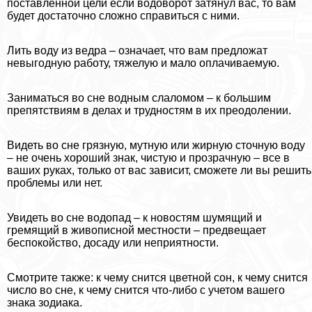
поставленной цели если водоворот затянул вас, то вам
будет достаточно сложно справиться с ними.
Лить воду из ведра – означает, что вам предложат
невыгодную работу, тяжелую и мало оплачиваемую.
Заниматься во сне водным слаломом – к большим
препятствиям в делах и трудностям в их преодолении.
Видеть во сне грязную, мутную или жирную сточную воду
– не очень хороший знак, чистую и прозрачную – все в
ваших руках, только от вас зависит, сможете ли вы решить
проблемы или нет.
Увидеть во сне водопад – к новостям шумящий и
гремящий в живописной местности – предвещает
беспокойство, досаду или неприятности.
Смотрите также: к чему снится цветной сон, к чему снится
число во сне, к чему снится что-либо с учетом вашего
знака зодиака.