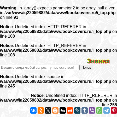
Warning
: in_array() expects parameter 2 to be array, null given
in
/var/www/iq22059882/data/www/bookcovers.ru/i_top.php
on line
91
Notice
: Undefined index: HTTP_REFERER in
/var/www/iq22059882/data/www/bookcovers.ru/i_top.php
on
line
108
Notice
: Undefined index: HTTP_REFERER in
/var/www/iq22059882/data/www/bookcovers.ru/i_top.php
on
line
108
Знания
Notice
: Undefined index: source in
/var/www/iq22059882/data/www/bookcovers.ru/i_top.php
on
line
245
Notice
: Undefined index: HTTP_REFERER in
/var/www/iq22059882/data/www/bookcovers.ru/i_top.php
on
line
255