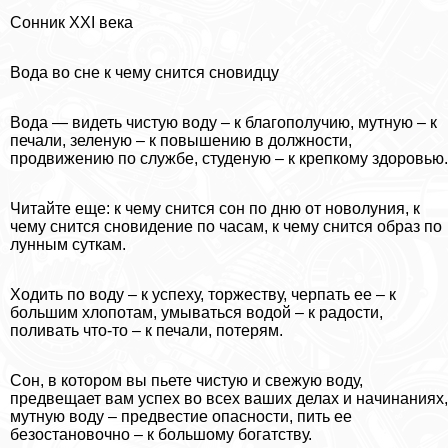
Сонник XXI века
Вода во сне к чему снится сновидцу
Вода — видеть чистую воду – к благополучию, мутную – к
печали, зеленую – к повышению в должности,
продвижению по службе, студеную – к крепкому здоровью.
Читайте еще: к чему снится сон по дню от новолуния, к
чему снится сновидение по часам, к чему снится образ по
лунным суткам.
Ходить по воду – к успеху, торжеству, черпать ее – к
большим хлопотам, умываться водой – к радости,
поливать что-то – к печали, потерям.
Сон, в котором вы пьете чистую и свежую воду,
предвещает вам успех во всех ваших делах и начинаниях,
мутную воду – предвестие опасности, пить ее
безостановочно – к большому богатству.