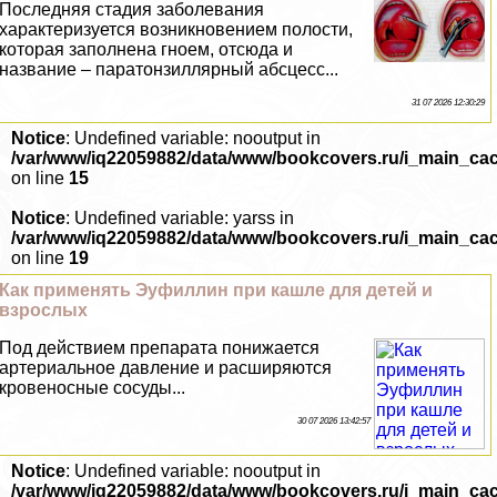
Последняя стадия заболевания
хаpaктеризуется возникновением полости,
которая заполнена гноем, отсюда и
название – паратонзиллярный абсцесс...
31 07 2026 12:30:29
Notice
: Undefined variable: nooutput in
/var/www/iq22059882/data/www/bookcovers.ru/i_main_ca
on line
15
Notice
: Undefined variable: yarss in
/var/www/iq22059882/data/www/bookcovers.ru/i_main_ca
on line
19
Как применять Эуфиллин при кашле для детей и
взрослых
Под действием препарата понижается
артериальное давление и расширяются
кровеносные сосуды...
30 07 2026 13:42:57
Notice
: Undefined variable: nooutput in
/var/www/iq22059882/data/www/bookcovers.ru/i_main_ca