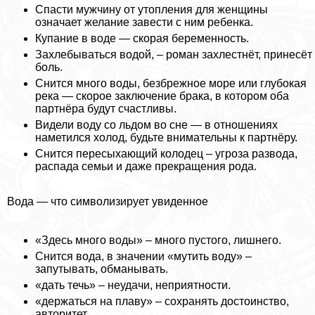
Спасти мужчину от утопления для женщины
означает желание завести с ним ребенка.
Купание в воде — скорая беременность.
Захлебываться водой, – роман захлестнёт, принесёт
боль.
Снится много воды, безбрежное море или глубокая
река — скорое заключение бpaка, в котором оба
партнёра будут счастливы.
Видели воду со льдом во сне — в отношениях
наметился холод, будьте внимательны к партнёру.
Снится пересыхающий колодец – угроза развода,
распада семьи и даже прекращения рода.
Вода — что символизирует увиденное
«Здесь много воды» – много пустого, лишнего.
Снится вода, в значении «мутить воду» –
запутывать, обманывать.
«дать течь» – неудачи, неприятности.
«держаться на плаву» – сохранять достоинство,
авторитет.