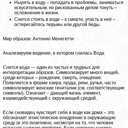
Нырять в воду – попадать в проблемы, заниматься
искусительным, но рискованным делом тонуть –
осложнение в жизни.
Снится стоять в воде – к cмepти, упасть в неё –
остерегайтесь тюрьмы или другой беды.
Мир образов: Антонио Менегетти
Анализируем видение, в котором снилась Вода
Снится вода — один из частых и трудных для
интерпретации образов. Символизирует много вещей,
среди которых – рождение, cмepть, очищение.
Появляется в форме озера, пруда, реки, ручья, часто
символизирует женские гeнитaлии (см. соответствующие
символы). Означает – дающий жизнь элемент,
взаимодействующий с окружающей средой.
Если сновидец чувствует себя в воде как дома – это
обозначает эгоистическое внедрение в окружающую
среду (и это позитивно, несмотря на то, что человек
осознает наличие проблем). Если человеку снилось