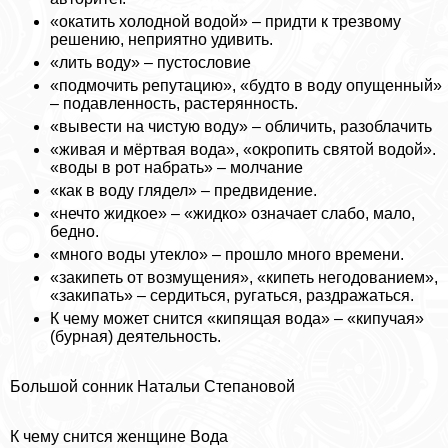
«окатить холодной водой» – придти к трезвому
решению, неприятно удивить.
«лить воду» – пустословие
«подмочить репутацию», «будто в воду опущенный»
– подавленность, растерянность.
«вывести на чистую воду» – обличить, разоблачить
«живая и мёртвая вода», «окропить святой водой».
«воды в рот набрать» – молчание
«как в воду глядел» – предвидение.
«нечто жидкое» – «жидко» означает слабо, мало,
бедно.
«много воды утекло» – прошло много времени.
«закипеть от возмущения», «кипеть негодованием»,
«закипать» – сердиться, ругаться, раздражаться.
К чему может снится «кипящая вода» – «кипучая»
(бурная) деятельность.
Большой сонник Натальи Степановой
К чему снится женщине Вода