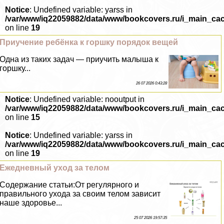
Notice
: Undefined variable: yarss in
/var/www/iq22059882/data/www/bookcovers.ru/i_main_ca
on line
19
Приучение ребёнка к горшку порядок вещей
Одна из таких задач — приучить малыша к
горшку...
26 07 2026 0:43:28
Notice
: Undefined variable: nooutput in
/var/www/iq22059882/data/www/bookcovers.ru/i_main_ca
on line
15
Notice
: Undefined variable: yarss in
/var/www/iq22059882/data/www/bookcovers.ru/i_main_ca
on line
19
Ежедневный уход за телом
Содержание статьи:От регулярного и
правильного ухода за своим телом зависит
наше здоровье...
25 07 2026 19:57:35