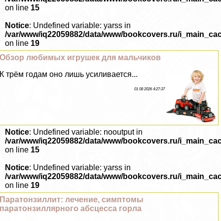
on line
15
Notice
: Undefined variable: yarss in
/var/www/iq22059882/data/www/bookcovers.ru/i_main_ca
on line
19
Обзор любимых игрушек для мальчиков
К трём годам оно лишь усиливается...
01 08 2026 4:27:37
Notice
: Undefined variable: nooutput in
/var/www/iq22059882/data/www/bookcovers.ru/i_main_ca
on line
15
Notice
: Undefined variable: yarss in
/var/www/iq22059882/data/www/bookcovers.ru/i_main_ca
on line
19
Паратонзиллит: лечение, симптомы
паратонзиллярного абсцесса горла