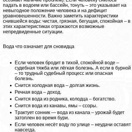
падать в водоем или бассейн, тонуть – это указывает на
невыгодное положение человека и на дефицит
уравновешенности. Важно заметить хаpaктеристики
снившейся воды: чистая, грязная, бегущая, спокойная – в
этих хаpaктеристиках отражаются возможные
непредвиденные ситуации.
Вода что означает для сновидца
Если человек бродит в тихой, спокойной воде –
судебная тяжба или лёгкая болезнь. А если в бурной
– то трудный судебный процесс или опасная
болезнь.
Снится холодная вода – долгая жизнь.
Речная вода – доход.
Снится вода из родника, колодца – богатство.
Снится вода из канавы, ямы – ссоры.
Тpaктует сонник — вода из канала – урожай будет
затоплен во время бури.
Если человек несёт воду по улице – неудачи оставят
навсегда.