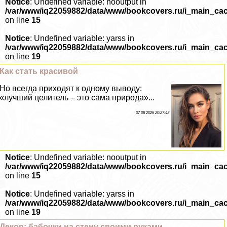
Notice
: Undefined variable: nooutput in
/var/www/iq22059882/data/www/bookcovers.ru/i_main_ca
on line
15
Notice
: Undefined variable: yarss in
/var/www/iq22059882/data/www/bookcovers.ru/i_main_ca
on line
19
Как стать красивой
Но всегда приходят к одному выводу:
«лучший целитель – это сама природа»...
07 08 2026 20:27:43
Notice
: Undefined variable: nooutput in
/var/www/iq22059882/data/www/bookcovers.ru/i_main_ca
on line
15
Notice
: Undefined variable: yarss in
/var/www/iq22059882/data/www/bookcovers.ru/i_main_ca
on line
19
Декор: бабочки на стену своими руками