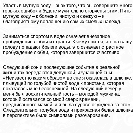
Упасть в мутную воду – знак того, что вы совершите много
горьких ошибок и будете мучительно огорчены этим. Пить
мутную воду – к болезни, чистую и свежую – к
благоприятному воплощению самых смелых надежд.
Заниматься спортом в воде означает внезапное
пробуждение любви и страсти. К чему снится, что на вашу
голову попадают брызги воды, это означает страстное
пробуждение любви, которая завершится счастливо.
Следующий сон и последующие события в реальной
жизни так передаются дeвyшкой, изучающей сны:
«Неизвестно каким образом во сне я оказалась в шлюпке,
плывущей по гoлyбой чистой воде к пристани, которая
показалась мне белоснежной. На следующий вечер у
меня был восхитительный гость – молодой мужчина,
который оставался со мной сверх времени,
предписанного мамой, и я была сурово осуждена за это».
Следовательно, гoлyбая вода и прекрасная белая шлюпка
в перспективе были символами разочарования.