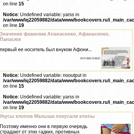
on line
15
Notice
: Undefined variable: yarss in
/var/www/iq22059882/data/www/bookcovers.ru/i_main_ca
on line
19
Значение фамилии Апанасенко, Афанасенко,
Панасюк
первый ее носитель был внуком Афони...
29 07 2026 15:58:22
Notice
: Undefined variable: nooutput in
/var/www/iq22059882/data/www/bookcovers.ru/i_main_ca
on line
15
Notice
: Undefined variable: yarss in
/var/www/iq22059882/data/www/bookcovers.ru/i_main_ca
on line
19
Укусы клопов Малыша покусали клопы
Поэтому именно они в первую очередь
страдают от этих гадких, противных