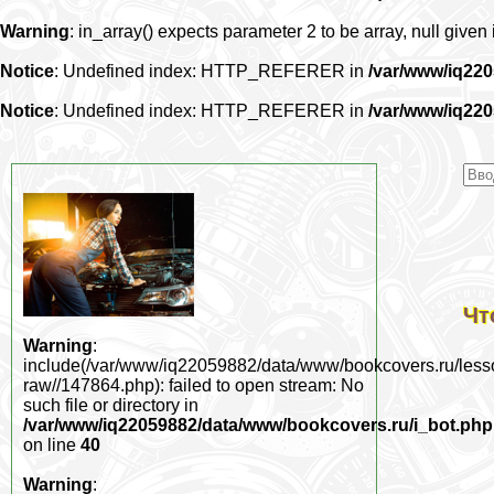
Warning
: in_array() expects parameter 2 to be array, null given
Notice
: Undefined index: HTTP_REFERER in
/var/www/iq22
Notice
: Undefined index: HTTP_REFERER in
/var/www/iq22
Чт
Warning
:
include(/var/www/iq22059882/data/www/bookcovers.ru/less
raw//147864.php): failed to open stream: No
such file or directory in
/var/www/iq22059882/data/www/bookcovers.ru/i_bot.php
on line
40
Warning
: