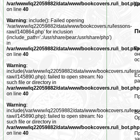
/var/www/iq22059882/data/www/bookcovers.ru/i_bot.php
Да
on line
40
Warning
: include(): Failed opening
'/var/www/iq22059882/data/www/bookcovers.ru/lessons-
П
raw//140864.php' for inclusion
(include_path='.:/usr/share/pear:/usr/share/php')
in
Вн
/var/www/iq22059882/data/www/bookcovers.ru/i_bot.php
он
on line
40
ос
Warning
:
include(/var/www/iq22059882/data/www/bookcovers.ru/less
Ес
raw//145890.php): failed to open stream: No
ра
such file or directory in
/var/www/iq22059882/data/www/bookcovers.ru/i_bot.php
on line
40
Пр
Warning
:
include(/var/www/iq22059882/data/www/bookcovers.ru/less
Во
raw//145890.php): failed to open stream: No
Ор
such file or directory in
/var/www/iq22059882/data/www/bookcovers.ru/i_bot.php
on line
40
Пр
за