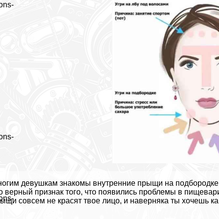
ons-
ons-
огим дeвyшкам знакомы внутренние прыщи на подбородке. 
о верный признак того, что появились проблемы в пищева
ons-
ыщи совсем не красят твое лицо, и наверняка ты хочешь к