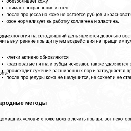
обезболивает кожу
снимает покраснения и отек
после процесса на коже не остается рубцов и красноват
озон нормализует выработку коллагена и эластина.
os-технология на сегодняшний день является довольно вос
ons-
чить внутренние прыщи путем воздействия на прыщи импул
клетки активно обновляются
красноватые пятна и рубцы исчезают, так же удаляются
происходит сужение расширенных пор и затрудняется п
ons-
после процедуры кожа не шелушится, не сохнет и не ст
ародные методы
домашних условиях тоже можно лечить прыщи, вот некотор