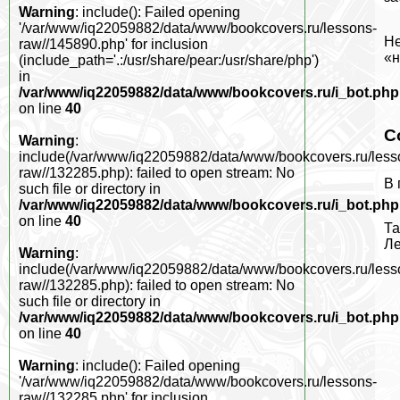
Warning
: include(): Failed opening
'/var/www/iq22059882/data/www/bookcovers.ru/lessons-
Не
raw//145890.php' for inclusion
«н
(include_path='.:/usr/share/pear:/usr/share/php')
in
/var/www/iq22059882/data/www/bookcovers.ru/i_bot.php
on line
40
С
Warning
:
include(/var/www/iq22059882/data/www/bookcovers.ru/less
raw//132285.php): failed to open stream: No
В 
such file or directory in
/var/www/iq22059882/data/www/bookcovers.ru/i_bot.php
on line
40
Та
Ле
Warning
:
include(/var/www/iq22059882/data/www/bookcovers.ru/less
raw//132285.php): failed to open stream: No
such file or directory in
/var/www/iq22059882/data/www/bookcovers.ru/i_bot.php
on line
40
Warning
: include(): Failed opening
'/var/www/iq22059882/data/www/bookcovers.ru/lessons-
raw//132285.php' for inclusion