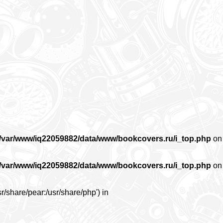
/var/www/iq22059882/data/www/bookcovers.ru/i_top.php
on
/var/www/iq22059882/data/www/bookcovers.ru/i_top.php
on
r/share/pear:/usr/share/php') in