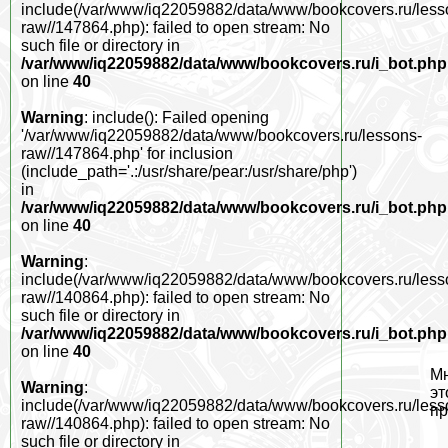
include(/var/www/iq22059882/data/www/bookcovers.ru/less
raw//147864.php): failed to open stream: No
such file or directory in
/var/www/iq22059882/data/www/bookcovers.ru/i_bot.php
on line
40
Warning
: include(): Failed opening
'/var/www/iq22059882/data/www/bookcovers.ru/lessons-
raw//147864.php' for inclusion
(include_path='.:/usr/share/pear:/usr/share/php')
in
/var/www/iq22059882/data/www/bookcovers.ru/i_bot.php
on line
40
Warning
:
include(/var/www/iq22059882/data/www/bookcovers.ru/less
raw//140864.php): failed to open stream: No
such file or directory in
/var/www/iq22059882/data/www/bookcovers.ru/i_bot.php
on line
40
Мн
Warning
:
эт
include(/var/www/iq22059882/data/www/bookcovers.ru/less
пр
raw//140864.php): failed to open stream: No
such file or directory in