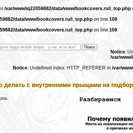
 in
/var/www/iq22059882/data/www/bookcovers.ru/i_top.php
059882/data/www/bookcovers.ru/i_top.php
on line
108
059882/data/www/bookcovers.ru/i_top.php
on line
108
Notice
: U
/var/www/
Notice
: Undefined index: HTTP_REFERER in
/var/www
о делать с внутренними прыщами на подбо
ons-