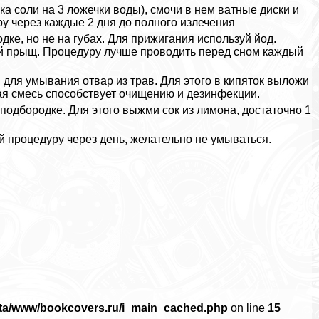
а соли на 3 ложечки воды), смочи в нем ватные диски и
у через каждые 2 дня до полного излечения
ке, но не на губах. Для прижигания используй йод.
ый прыщ. Процедуру лучше проводить перед сном каждый
для умывания отвар из трав. Для этого в кипяток выложи
яная смесь способствует очищению и дезинфекции.
одбородке. Для этого выжми сок из лимона, достаточно 1
й процедуру через день, желательно не умываться.
ata/www/bookcovers.ru/i_main_cached.php
on line
15