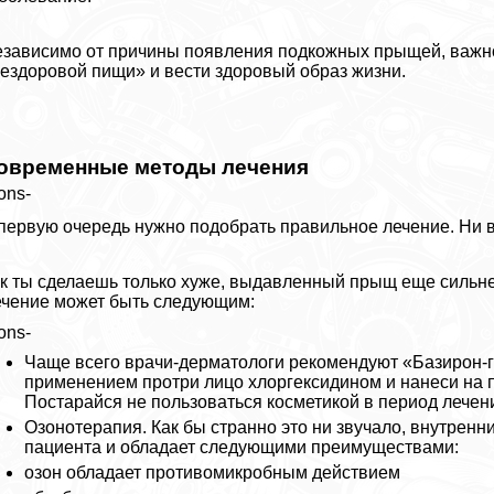
зависимо от причины появления подкожных прыщей, важно 
ездоровой пищи» и вести здоровый образ жизни.
овременные методы лечения
ons-
первую очередь нужно подобрать правильное лечение. Ни 
к ты сделаешь только хуже, выдавленный прыщ еще сильнее
чение может быть следующим:
ons-
Чаще всего врачи-дерматологи рекомендуют «Базирон-ге
применением протри лицо хлоргексидином и нанеси на п
Постарайся не пользоваться косметикой в период лечен
Озонотерапия. Как бы странно это ни звучало, внутренн
пациента и обладает следующими преимуществами:
озон обладает противомикробным действием