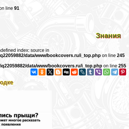
on line
91
Знания
ndefined index: source in
iq22059882/data/www/bookcovers.ru/i_top.php
on line
245
/iq22059882/data/www/bookcovers.ru/i_top.php
on line
255
родке