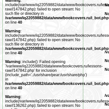
Warning
:
include(/var/www/iq22059882/data/www/bookcovers.ru/less
No
raw//147842.php): failed to open stream: No
such file or directory in
No
/var/www/iq22059882/data/www/bookcovers.ru/i_bot.php
on line
40
Warning
:
include(/var/www/iq22059882/data/www/bookcovers.ru/less
raw//147842.php): failed to open stream: No
such file or directory in
/var/www/iq22059882/data/www/bookcovers.ru/i_bot.php
/v
on line
40
No
Warning
: include(): Failed opening
'/var/www/iq22059882/data/www/bookcovers.ru/lessons-
No
raw//147842.php' for inclusion
(include_path='.:/usr/share/pear:/usr/share/php')
in
/var/www/iq22059882/data/www/bookcovers.ru/i_bot.php
on line
40
/v
Warning
:
include(/var/www/iq22059882/data/www/bookcovers.ru/less
No
raw//136262.php): failed to open stream: No