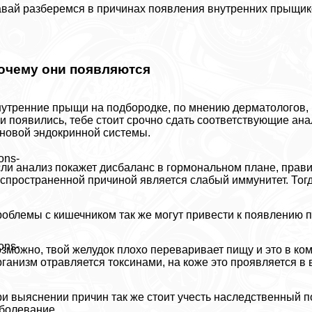
вай разберемся в причинах появления внутренних прыщиков
очему они появляются
утренние прыщи на подбородке, по мнению дерматологов, п
и появились, тебе стоит срочно сдать соответствующие ан
новой эндокринной системы.
ons-
ли анализ покажет дисбаланс в гормональном плане, прави
спространенной причиной является слабый иммунитет. Тогд
облемы с кишечником так же могут привести к появлению 
ons-
зможно, твой желудок плохо переваривает пищу и это в ком
ганизм отравляется токсинами, на коже это проявляется в
и выяснении причин так же стоит учесть наследственный п
болевание.