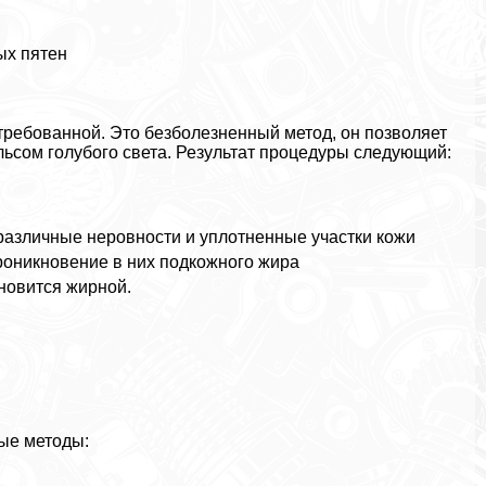
ых пятен
требованной. Это безболезненный метод, он позволяет
ьсом гoлyбого света. Результат процедуры следующий:
 различные неровности и уплотненные участки кожи
роникновение в них подкожного жира
ановится жирной.
ые методы: