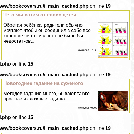
/www/bookcovers.ru/i_main_cached.php
on line
19
Чего мы хотим от своих детей
Обретая ребёнка, родители обычно
мечтают, чтобы он соединил в себе все
хорошие черты и у него не было бы
недостатков...
05 08 2026 6:26:36
d.php
on line
15
/www/bookcovers.ru/i_main_cached.php
on line
19
Новогоднее гадание на суженого
Методов гадания много, бывают также
простые и сложные гадания...
04 08 2026 7:23:42
d.php
on line
15
/www/bookcovers.ru/i_main_cached.php
on line
19