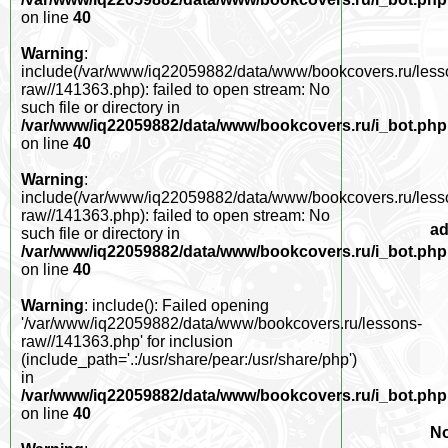
on line
40
Warning
:
include(/var/www/iq22059882/data/www/bookcovers.ru/less
raw//141363.php): failed to open stream: No
such file or directory in
/var/www/iq22059882/data/www/bookcovers.ru/i_bot.php
on line
40
Warning
:
include(/var/www/iq22059882/data/www/bookcovers.ru/less
raw//141363.php): failed to open stream: No
a
such file or directory in
/var/www/iq22059882/data/www/bookcovers.ru/i_bot.php
on line
40
Warning
: include(): Failed opening
'/var/www/iq22059882/data/www/bookcovers.ru/lessons-
raw//141363.php' for inclusion
(include_path='.:/usr/share/pear:/usr/share/php')
in
/var/www/iq22059882/data/www/bookcovers.ru/i_bot.php
on line
40
No