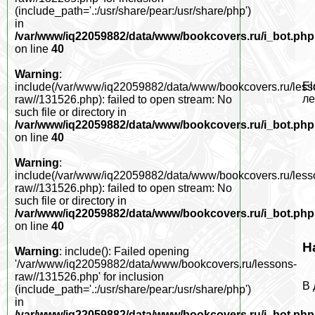
(include_path='.:/usr/share/pear:/usr/share/php')
in
/var/www/iq22059882/data/www/bookcovers.ru/i_bot.php
on line
40
Warning
:
El
include(/var/www/iq22059882/data/www/bookcovers.ru/less
ле
raw//131526.php): failed to open stream: No
such file or directory in
/var/www/iq22059882/data/www/bookcovers.ru/i_bot.php
on line
40
Warning
:
include(/var/www/iq22059882/data/www/bookcovers.ru/less
raw//131526.php): failed to open stream: No
such file or directory in
/var/www/iq22059882/data/www/bookcovers.ru/i_bot.php
on line
40
Н
Warning
: include(): Failed opening
'/var/www/iq22059882/data/www/bookcovers.ru/lessons-
raw//131526.php' for inclusion
В 
(include_path='.:/usr/share/pear:/usr/share/php')
in
/var/www/iq22059882/data/www/bookcovers.ru/i_bot.php