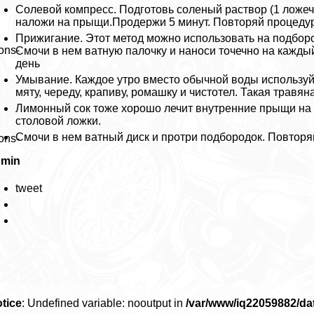
Солевой компресс. Подготовь соленый раствор (1 ложечк
наложи на прыщи.Продержи 5 минут. Повторяй процедур
Прижигание. Этот метод можно использовать на подбород
ons-
Смочи в нем ватную палочку и наноси точечно на кажд
день
Умывание. Каждое утро вместо обычной воды используй 
мяту, череду, крапиву, ромашку и чистотел. Такая трав
Лимонный сок тоже хорошо лечит внутренние прыщи на п
столовой ложки.
Смочи в нем ватный диск и протри подбородок. Повторя
ons-
dmin
tweet
tice
: Undefined variable: nooutput in
/var/www/iq22059882/d