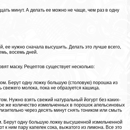
цать минут. А делать ее можно не чаще, чем раз в одну
, ее нужно сначала высушить. Делать это лучше всего,
емь, восемь дней.
вят маску. Рецептов существует несколько:
ом. Берут одну ложку большую (столовую) порошка из
ь свежего молока, пока не образуется кашица.
ом. Нужно взять свежий натуральный йогурт без каких-
акое же количество измельченных в порошок апельсиновых
близительно через десять минут снять тоником или смыть
м. Берут одну большую ложку высушенной измельченной
т к ним пару капелек сока, выжатого из лимона. Все это