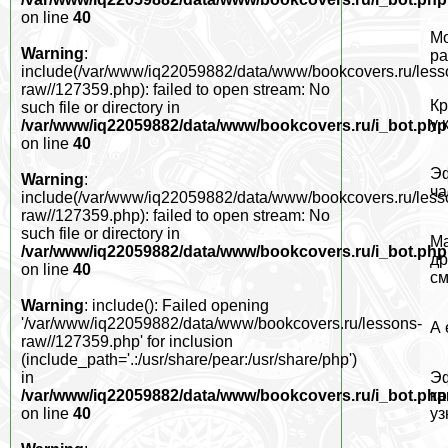
on line
40
Мо
Warning
:
ра
include(/var/www/iq22059882/data/www/bookcovers.ru/less
raw//127359.php): failed to open stream: No
Кр
such file or directory in
у 
/var/www/iq22059882/data/www/bookcovers.ru/i_bot.php
on line
40
Эф
Warning
:
ча
include(/var/www/iq22059882/data/www/bookcovers.ru/less
raw//127359.php): failed to open stream: No
such file or directory in
Ма
/var/www/iq22059882/data/www/bookcovers.ru/i_bot.php
др
on line
40
см
Warning
: include(): Failed opening
'/var/www/iq22059882/data/www/bookcovers.ru/lessons-
А 
raw//127359.php' for inclusion
(include_path='.:/usr/share/pear:/usr/share/php')
Эф
in
ка
/var/www/iq22059882/data/www/bookcovers.ru/i_bot.php
уз
on line
40