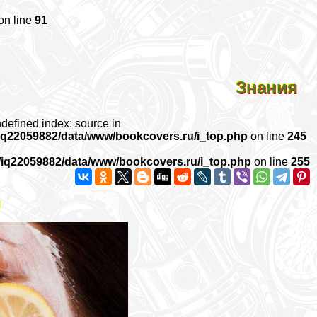
on line
91
Знания
ndefined index: source in
iq22059882/data/www/bookcovers.ru/i_top.php
on line
245
/iq22059882/data/www/bookcovers.ru/i_top.php
on line
255
й