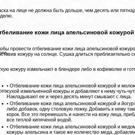
ска на лице не должна быть дольше, чем десять или пятнад
делю.
тбеливание кожи лица апельсиновой кожурой
обы провести отбеливание кожи лица апельсиновой кожурой
ons-
ставив кожуру на солнце. Сушка длиться приблизительно с
хую кожуру измельчают в блендере либо в кофемолке и гото
• Отбеливание кожи лица апельсиновой кожурой и молок
ons-
сухой измельченной кожуры и добавляют к нему чуть-чут
Накладывают ее и через десять минут смывают с лица.
• Отбеливание кожи лица апельсиновой кожурой и йогурт
либо добавок, одну столовую ложку. Добавить к нему т
корок. Все это перемешать и нанести на кожу лица, при
все теплой кипяченой водой.
• Отбеливание кожи лица апельсиновой кожурой и медо
кожуры апельсина и такое же количество меда, добавляю