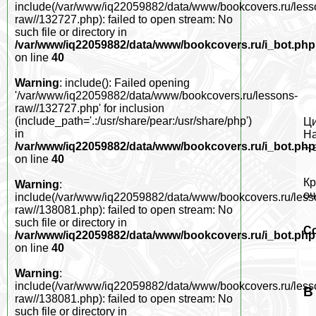
include(/var/www/iq22059882/data/www/bookcovers.ru/less
raw//132727.php): failed to open stream: No
such file or directory in
/var/www/iq22059882/data/www/bookcovers.ru/i_bot.php
on line
40
Warning
: include(): Failed opening
'/var/www/iq22059882/data/www/bookcovers.ru/lessons-
raw//132727.php' for inclusion
(include_path='.:/usr/share/pear:/usr/share/php')
Ци
in
На
/var/www/iq22059882/data/www/bookcovers.ru/i_bot.php
– 
on line
40
Кр
Warning
:
оч
include(/var/www/iq22059882/data/www/bookcovers.ru/less
raw//138081.php): failed to open stream: No
such file or directory in
С
/var/www/iq22059882/data/www/bookcovers.ru/i_bot.php
on line
40
Warning
:
include(/var/www/iq22059882/data/www/bookcovers.ru/less
В
raw//138081.php): failed to open stream: No
such file or directory in