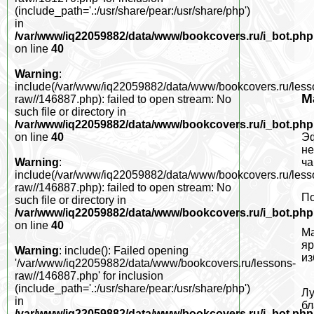
(include_path='.:/usr/share/pear:/usr/share/php')
in
/var/www/iq22059882/data/www/bookcovers.ru/i_bot.php
on line
40
Warning
:
include(/var/www/iq22059882/data/www/bookcovers.ru/less
М
raw//146887.php): failed to open stream: No
such file or directory in
/var/www/iq22059882/data/www/bookcovers.ru/i_bot.php
Эф
on line
40
не
ча
Warning
:
include(/var/www/iq22059882/data/www/bookcovers.ru/less
raw//146887.php): failed to open stream: No
По
such file or directory in
/var/www/iq22059882/data/www/bookcovers.ru/i_bot.php
on line
40
Ма
яр
Warning
: include(): Failed opening
из
'/var/www/iq22059882/data/www/bookcovers.ru/lessons-
raw//146887.php' for inclusion
(include_path='.:/usr/share/pear:/usr/share/php')
Лу
in
бл
/var/www/iq22059882/data/www/bookcovers.ru/i_bot.php