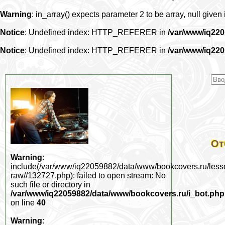
Warning
: in_array() expects parameter 2 to be array, null given
Notice
: Undefined index: HTTP_REFERER in
/var/www/iq22
Notice
: Undefined index: HTTP_REFERER in
/var/www/iq22
От
Warning
:
include(/var/www/iq22059882/data/www/bookcovers.ru/less
raw//132727.php): failed to open stream: No
such file or directory in
/var/www/iq22059882/data/www/bookcovers.ru/i_bot.php
on line
40
Warning
: