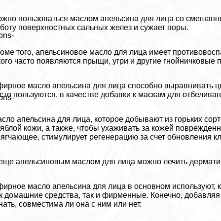
жно пользоваться маслом апельсина для лица со смешанно
боту поверхностных сальных желез и сужает поры.
ons-
оме того, апельсиновое масло для лица имеет противовоспа
кого часто появляются прыщи, угри и другие гнойничковые 
ирное масло апельсина для лица способно выравнивать цв
сто пользуются, в качестве добавки к маскам для отбеливан
ons-
сло апельсина для лица, которое добывают из горьких сор
яблой кожи, а также, чтобы ухаживать за кожей поврежден
ягчающее, стимулирует регенерацию за счет обновления кл
еще апельсиновым маслом для лица можно лечить дерматит
ирное масло апельсина для лица в основном используют, к
к домашние средства, так и фирменные. Конечно, добавляя 
нать, совместима ли она с ним или нет.