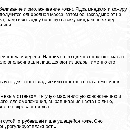
отбеливание и омолаживание кожи). Ядра миндаля и кожуру
 получится однородная масса, затем ее накладывают на
ска, надо взять одну большую ложку миндальных ядер
ьсина.
ей плода и дерева. Например, из цветов получают масло
сло апельсина для лица делают из цедры, именно его
зуют для этого сладкие или горькие сорта апельсинов.
анжевым оттенком, тягучую маслянистую консистенцию и
его, для омоложения, выравнивания цвета на лице,
ного покрова и тонуса.
ри сухой, огрубевшей и шелушащейся коже. Оно
он, регулирует влажность.