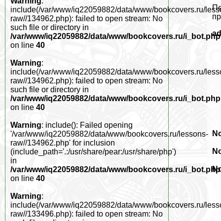
Warning
:
Пе
include(/var/www/iq22059882/data/www/bookcovers.ru/less
пр
raw//134962.php): failed to open stream: No
such file or directory in
a
/var/www/iq22059882/data/www/bookcovers.ru/i_bot.php
on line
40
Warning
:
include(/var/www/iq22059882/data/www/bookcovers.ru/less
raw//134962.php): failed to open stream: No
such file or directory in
/var/www/iq22059882/data/www/bookcovers.ru/i_bot.php
on line
40
Warning
: include(): Failed opening
No
'/var/www/iq22059882/data/www/bookcovers.ru/lessons-
raw//134962.php' for inclusion
No
(include_path='.:/usr/share/pear:/usr/share/php')
in
No
/var/www/iq22059882/data/www/bookcovers.ru/i_bot.php
on line
40
Warning
:
include(/var/www/iq22059882/data/www/bookcovers.ru/less
raw//133496.php): failed to open stream: No