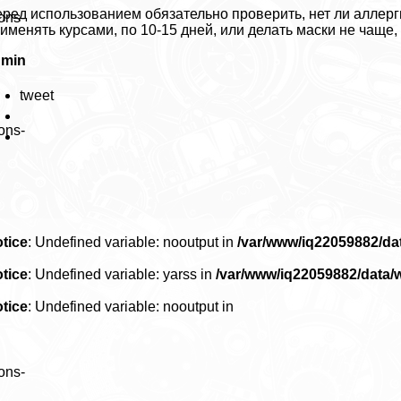
ред использованием обязательно проверить, нет ли аллерг
ons-
именять курсами, по 10-15 дней, или делать маски не чаще,
dmin
tweet
ons-
tice
: Undefined variable: nooutput in
/var/www/iq22059882/d
tice
: Undefined variable: yarss in
/var/www/iq22059882/data
tice
: Undefined variable: nooutput in
ons-