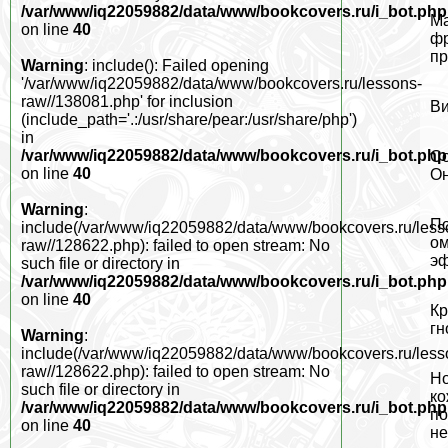
/var/www/iq22059882/data/www/bookcovers.ru/i_bot.php
Ма
on line
40
фр
пр
Warning
: include(): Failed opening
'/var/www/iq22059882/data/www/bookcovers.ru/lessons-
raw//138081.php' for inclusion
Ви
(include_path='.:/usr/share/pear:/usr/share/php')
in
/var/www/iq22059882/data/www/bookcovers.ru/i_bot.php
Со
on line
40
Он
Warning
:
По
include(/var/www/iq22059882/data/www/bookcovers.ru/less
ом
raw//128622.php): failed to open stream: No
эф
such file or directory in
/var/www/iq22059882/data/www/bookcovers.ru/i_bot.php
on line
40
Кр
гн
Warning
:
include(/var/www/iq22059882/data/www/bookcovers.ru/less
raw//128622.php): failed to open stream: No
Но
such file or directory in
ко
/var/www/iq22059882/data/www/bookcovers.ru/i_bot.php
по
on line
40
не