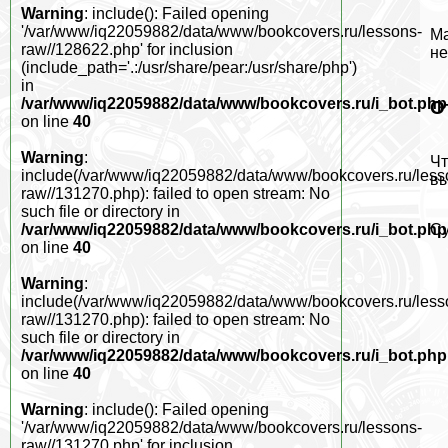
Warning
: include(): Failed opening
'/var/www/iq22059882/data/www/bookcovers.ru/lessons-
Ма
raw//128622.php' for inclusion
не
(include_path='.:/usr/share/pear:/usr/share/php')
in
/var/www/iq22059882/data/www/bookcovers.ru/i_bot.php
О
on line
40
Warning
:
Чт
include(/var/www/iq22059882/data/www/bookcovers.ru/less
вы
raw//131270.php): failed to open stream: No
such file or directory in
Су
/var/www/iq22059882/data/www/bookcovers.ru/i_bot.php
on line
40
Warning
:
include(/var/www/iq22059882/data/www/bookcovers.ru/less
raw//131270.php): failed to open stream: No
such file or directory in
/var/www/iq22059882/data/www/bookcovers.ru/i_bot.php
on line
40
Warning
: include(): Failed opening
'/var/www/iq22059882/data/www/bookcovers.ru/lessons-
raw//131270.php' for inclusion