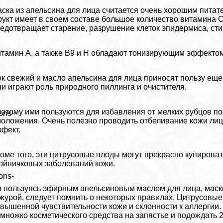
ска из апельсина для лица считается очень хорошим пита
укт имеет в своем составе большое количество витамина С
едотвращает старение, разрушение клеток эпидермиса, сти
тамин А, а также В9 и Н обладают тонизирующим эффектом,
к свежий и масло апельсина для лица приносят пользу еще 
и играют роль природного пиллинга и очистителя.
этому ими пользуются для избавления от мелких рубцов по
ons-
оложения. Очень полезно проводить отбеливание кожи лиц
фект.
оме того, эти цитрусовые плоды могут прекрасно купироват
ойничковых заболеваний кожи.
ons-
 пользуясь эфирным апельсиновым маслом для лица, маски
журой, следует помнить о некоторых правилах. Цитрусовы
вышенной чувствительности кожи и склонности к аллергии.
множко косметического средства на запястье и подождать 2-