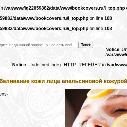
 in
/var/www/iq22059882/data/www/bookcovers.ru/i_top.php
059882/data/www/bookcovers.ru/i_top.php
on line
108
059882/data/www/bookcovers.ru/i_top.php
on line
108
Notice
: U
/var/www/
Notice
: Undefined index: HTTP_REFERER in
/var/www
беливание кожи лица апельсиновой кожуро
ons-