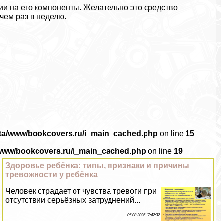
ии на его компоненты. Желательно это средство
 чем раз в неделю.
ata/www/bookcovers.ru/i_main_cached.php
on line
15
/www/bookcovers.ru/i_main_cached.php
on line
19
Здоровье ребёнка: типы, признаки и причины
тревожности у ребёнка
Человек страдает от чувства тревоги при
отсутствии серьёзных затруднений...
05 08 2026 17:42:32