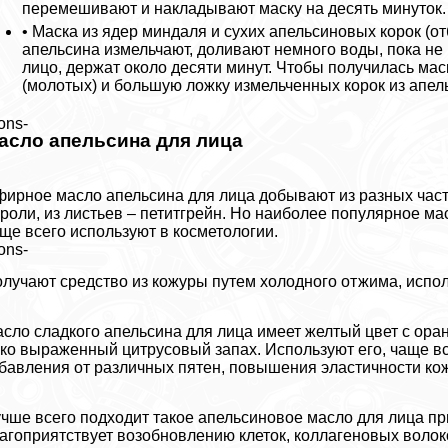
перемешивают и накладывают маску на десять минуток.
• Маска из ядер миндаля и сухих апельсиновых корок (
апельсина измельчают, доливают немного воды, пока не
лицо, держат около десяти минут. Чтобы получилась ма
(молотых) и большую ложку измельченных корок из апел
ons-
асло апельсина для лица
ирное масло апельсина для лица добывают из разных част
роли, из листьев – петитгрейн. Но наиболее популярное ма
ще всего используют в косметологии.
ons-
лучают средство из кожуры путем холодного отжима, исполь
сло сладкого апельсина для лица имеет желтый цвет с ор
ко выраженный цитрусовый запах. Используют его, чаще вс
бавления от различных пятен, повышения эластичности кож
чше всего подходит такое апельсиновое масло для лица п
агоприятствует возобновлению клеток, коллагеновых волок