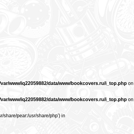
/var/www/iq22059882/data/www/bookcovers.ru/i_top.php
on
/var/www/iq22059882/data/www/bookcovers.ru/i_top.php
on
r/share/pear:/usr/share/php') in