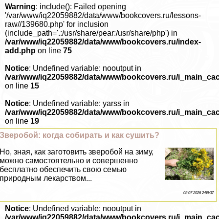
Warning
: include(): Failed opening
'/var/www/iq22059882/data/www/bookcovers.ru/lessons-
raw//139680.php' for inclusion
(include_path='.:/usr/share/pear:/usr/share/php') in
/var/www/iq22059882/data/www/bookcovers.ru/index-
add.php
on line
75
Notice
: Undefined variable: nooutput in
/var/www/iq22059882/data/www/bookcovers.ru/i_main_ca
on line
15
Notice
: Undefined variable: yarss in
/var/www/iq22059882/data/www/bookcovers.ru/i_main_ca
on line
19
Зверобой: когда собирать и как сушить?
Но, зная, как заготовить зверобой на зиму,
можно самостоятельно и совершенно
бесплатно обеспечить свою семью
природным лекарством...
03 07 2026 2:59:37
Notice
: Undefined variable: nooutput in
/var/www/iq22059882/data/www/bookcovers.ru/i_main_ca