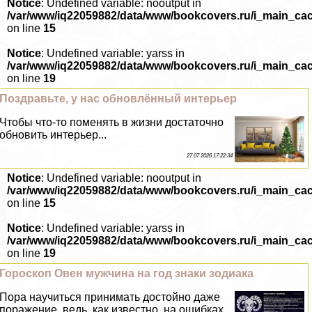
Notice
: Undefined variable: nooutput in
/var/www/iq22059882/data/www/bookcovers.ru/i_main_ca
on line
15
Notice
: Undefined variable: yarss in
/var/www/iq22059882/data/www/bookcovers.ru/i_main_ca
on line
19
Поздравьте, у нас обновлённый интерьер
Чтобы что-то поменять в жизни достаточно
обновить интерьер...
27 07 2026 17:22:34
Notice
: Undefined variable: nooutput in
/var/www/iq22059882/data/www/bookcovers.ru/i_main_ca
on line
15
Notice
: Undefined variable: yarss in
/var/www/iq22059882/data/www/bookcovers.ru/i_main_ca
on line
19
Гороскоп Овен мужчина на год знаки зодиака
Пора научиться принимать достойно даже
поражение, ведь, как известно, на ошибках