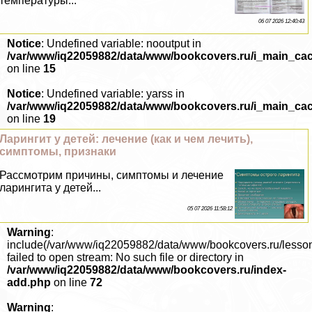
температуры...
06 07 2026 12:40:43
Notice
: Undefined variable: nooutput in
/var/www/iq22059882/data/www/bookcovers.ru/i_main_ca
on line
15
Notice
: Undefined variable: yarss in
/var/www/iq22059882/data/www/bookcovers.ru/i_main_ca
on line
19
Ларингит у детей: лечение (как и чем лечить),
симптомы, признаки
Рассмотрим причины, симптомы и лечение
ларингита у детей...
05 07 2026 11:58:12
Warning
:
include(/var/www/iq22059882/data/www/bookcovers.ru/lesso
failed to open stream: No such file or directory in
/var/www/iq22059882/data/www/bookcovers.ru/index-
add.php
on line
72
Warning
: