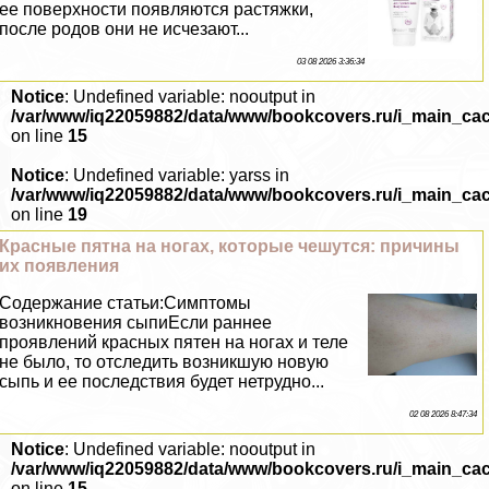
ее поверхности появляются растяжки,
после родов они не исчезают...
03 08 2026 3:36:34
Notice
: Undefined variable: nooutput in
/var/www/iq22059882/data/www/bookcovers.ru/i_main_ca
on line
15
Notice
: Undefined variable: yarss in
/var/www/iq22059882/data/www/bookcovers.ru/i_main_ca
on line
19
Красные пятна на ногах, которые чешутся: причины
их появления
Содержание статьи:Симптомы
возникновения сыпиЕсли раннее
проявлений красных пятен на ногах и теле
не было, то отследить возникшую новую
сыпь и ее последствия будет нетрудно...
02 08 2026 8:47:34
Notice
: Undefined variable: nooutput in
/var/www/iq22059882/data/www/bookcovers.ru/i_main_ca
on line
15