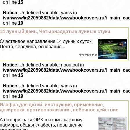
on line
15
Notice
: Undefined variable: yarss in
/var/www/iq22059882/data/www/bookcovers.ru/i_main_ca
on line
19
14 лунный день, Четырнадцатые лунные стуки
Счастливое направление 14 лунных суток:
Центр, середина, основание...
07 07 2026 7:15:57
Notice
: Undefined variable: nooutput in
/var/www/iq22059882/data/www/bookcovers.ru/i_main_ca
on line
15
Notice
: Undefined variable: yarss in
/var/www/iq22059882/data/www/bookcovers.ru/i_main_ca
on line
19
Изофра для детей: инструкция, применение,
дозировка, противопоказания, побочное действие
А вот признаки ОРЗ знакомы каждому:
насморк, общая слабость, повышение