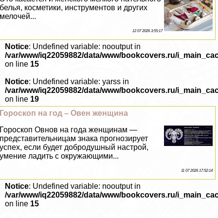
белья, косметики, инструментов и других
мелочей...
12 07 2026 3:55:17
Notice
: Undefined variable: nooutput in
/var/www/iq22059882/data/www/bookcovers.ru/i_main_ca
on line
15
Notice
: Undefined variable: yarss in
/var/www/iq22059882/data/www/bookcovers.ru/i_main_ca
on line
19
Гороскоп на год – Овен женщина
Гороскоп Овнов на года женщинам —
представительницам знака прогнозирует
успех, если будет добродушный настрой,
умение ладить с окружающими...
11 07 2026 17:52:14
Notice
: Undefined variable: nooutput in
/var/www/iq22059882/data/www/bookcovers.ru/i_main_ca
on line
15