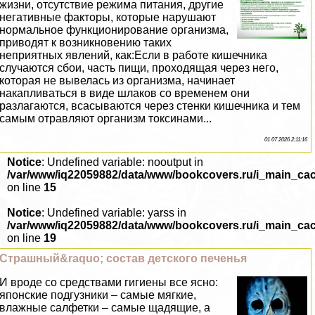
жизни, отсутствие режима питания, другие
негативные факторы, которые нарушают
нормальное функционирование организма,
приводят к возникновению таких
неприятных явлений, как:Если в работе кишечника
случаются сбои, часть пищи, проходящая через него,
которая не вывелась из организма, начинает
накапливаться в виде шлаков со временем они
разлагаются, всасываются через стенки кишечника и тем
самым отравляют организм токсинами...
01 07 2026 2:11:16
Notice
: Undefined variable: nooutput in
/var/www/iq22059882/data/www/bookcovers.ru/i_main_ca
on line
15
Notice
: Undefined variable: yarss in
/var/www/iq22059882/data/www/bookcovers.ru/i_main_ca
on line
19
Страшный&raquo; состав детского печенья
И вроде со средствами гигиены все ясно:
японские подгузники – самые мягкие,
влажные салфетки – самые щадящие, а