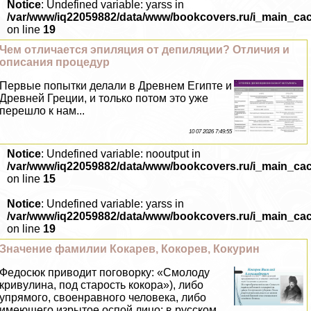
Notice
: Undefined variable: yarss in
/var/www/iq22059882/data/www/bookcovers.ru/i_main_ca
on line
19
Чем отличается эпиляция от депиляции? Отличия и
описания процедур
Первые попытки делали в Древнем Египте и
Древней Греции, и только потом это уже
перешло к нам...
10 07 2026 7:49:55
Notice
: Undefined variable: nooutput in
/var/www/iq22059882/data/www/bookcovers.ru/i_main_ca
on line
15
Notice
: Undefined variable: yarss in
/var/www/iq22059882/data/www/bookcovers.ru/i_main_ca
on line
19
Значение фамилии Кокарев, Кокорев, Кокурин
Федосюк приводит поговорку: «Смолоду
кривулина, под старость кокора»), либо
упрямого, своенравного человека, либо
имеющего изрытое оспой лицо: в русском