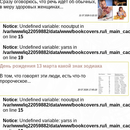
Сразу оговорюсь, что речь идёт об обычных,
в меру здоровых женщинах...
31 07 2026 0:32:33
Notice
: Undefined variable: nooutput in
/var/www/iq22059882/data/www/bookcovers.ru/i_main_ca
on line
15
Notice
: Undefined variable: yarss in
/var/www/iq22059882/data/www/bookcovers.ru/i_main_ca
on line
19
День рождения 13 марта какой знак зодиака
В том, что говорят эти люди, есть что-то
пророческое...
30 07 2026 17:45:18
Notice
: Undefined variable: nooutput in
/var/www/iq22059882/data/www/bookcovers.ru/i_main_ca
on line
15
Notice
: Undefined variable: yarss in
/var/www/iq22059882/data/www/bookcovers.ru/i_main_ca