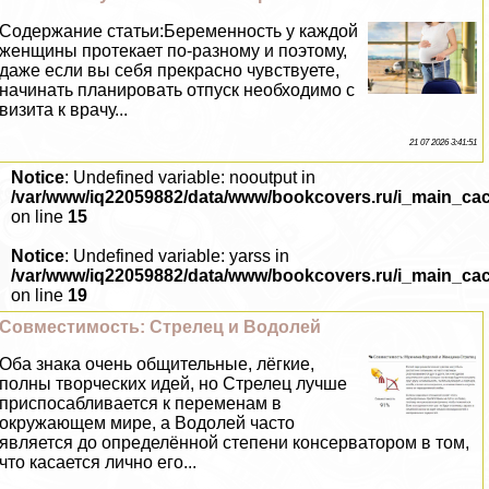
Содержание статьи:Беременность у каждой
женщины протекает по-разному и поэтому,
даже если вы себя прекрасно чувствуете,
начинать планировать отпуск необходимо с
визита к врачу...
21 07 2026 3:41:51
Notice
: Undefined variable: nooutput in
/var/www/iq22059882/data/www/bookcovers.ru/i_main_ca
on line
15
Notice
: Undefined variable: yarss in
/var/www/iq22059882/data/www/bookcovers.ru/i_main_ca
on line
19
Совместимость: Стрелец и Водолей
Оба знака очень общительные, лёгкие,
полны творческих идей, но Стрелец лучше
приспосабливается к переменам в
окружающем мире, а Водолей часто
является до определённой степени консерватором в том,
что касается лично его...