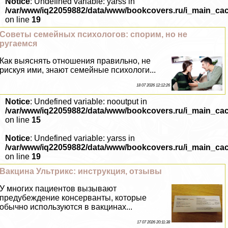
Notice
: Undefined variable: yarss in
/var/www/iq22059882/data/www/bookcovers.ru/i_main_ca
on line
19
Советы семейных психологов: спорим, но не
ругаемся
Как выяснять отношения правильно, не
рискуя ими, знают семейные психологи...
18 07 2026 12:12:26
Notice
: Undefined variable: nooutput in
/var/www/iq22059882/data/www/bookcovers.ru/i_main_ca
on line
15
Notice
: Undefined variable: yarss in
/var/www/iq22059882/data/www/bookcovers.ru/i_main_ca
on line
19
Вакцина Ультрикс: инструкция, отзывы
У многих пациентов вызывают
предубеждение консерванты, которые
обычно используются в вакцинах...
17 07 2026 20:11:38