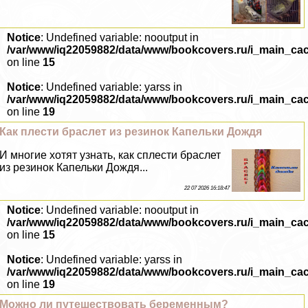
Notice
: Undefined variable: nooutput in
/var/www/iq22059882/data/www/bookcovers.ru/i_main_ca
on line
15
Notice
: Undefined variable: yarss in
/var/www/iq22059882/data/www/bookcovers.ru/i_main_ca
on line
19
Как плести браслет из резинок Капельки Дождя
И многие хотят узнать, как сплести браслет
из резинок Капельки Дождя...
22 07 2026 16:18:47
Notice
: Undefined variable: nooutput in
/var/www/iq22059882/data/www/bookcovers.ru/i_main_ca
on line
15
Notice
: Undefined variable: yarss in
/var/www/iq22059882/data/www/bookcovers.ru/i_main_ca
on line
19
Можно ли путешествовать беременным?