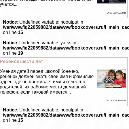
учатся...
26 07 2026 12:28:11
Notice
: Undefined variable: nooutput in
/var/www/iq22059882/data/www/bookcovers.ru/i_main_ca
on line
15
Notice
: Undefined variable: yarss in
/var/www/iq22059882/data/www/bookcovers.ru/i_main_ca
on line
19
Ребёнок шести лет
Умения детей перед школойКонечно,
ребёнок должен знать свои имя и фамилию
адрес, где он проживает имя и отчество
родителей, их рабочие места домашний
телефон, если таковой имеется...
25 07 2026 15:12:22
Notice
: Undefined variable: nooutput in
/var/www/iq22059882/data/www/bookcovers.ru/i_main_ca
on line
15