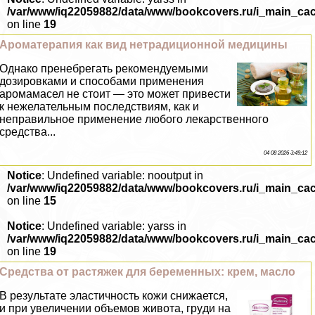
/var/www/iq22059882/data/www/bookcovers.ru/i_main_ca
on line
19
Ароматерапия как вид нетрадиционной медицины
Однако пренебрегать рекомендуемыми
дозировками и способами применения
аромамасел не стоит — это может привести
к нежелательным последствиям, как и
неправильное применение любого лекарственного
средства...
04 08 2026 3:49:12
Notice
: Undefined variable: nooutput in
/var/www/iq22059882/data/www/bookcovers.ru/i_main_ca
on line
15
Notice
: Undefined variable: yarss in
/var/www/iq22059882/data/www/bookcovers.ru/i_main_ca
on line
19
Средства от растяжек для беременных: крем, масло
В результате эластичность кожи снижается,
и при увеличении объемов живота, гpyди на