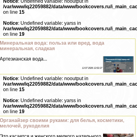
Notice
: Undefined variable: nooutput in
/var/www/iq22059882/data/www/bookcovers.ru/i_main_ca
on line
15
Notice
: Undefined variable: yarss in
/var/www/iq22059882/data/www/bookcovers.ru/i_main_ca
on line
19
Минеральная вода: польза или вред, вода
минеральная, сладкая
Артезианская вода...
13 07 2026 13:52:37
Notice
: Undefined variable: nooutput in
/var/www/iq22059882/data/www/bookcovers.ru/i_main_ca
on line
15
Notice
: Undefined variable: yarss in
/var/www/iq22059882/data/www/bookcovers.ru/i_main_ca
on line
19
Органайзер своими руками: для белья, косметики,
мелочей, рукоделия
Это касается и женского мелкого нательного