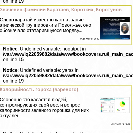
on line
19
Значение фамилии Каратаев, Коротких, Коротунов
Слово каратай известно как название
этнической группировки в Поволжье, оно
обозначало отатарившуюся мордву...
15 07 2026 21:48:24
Notice
: Undefined variable: nooutput in
/var/www/iq22059882/data/www/bookcovers.ru/i_main_ca
on line
15
Notice
: Undefined variable: yarss in
/var/www/iq22059882/data/www/bookcovers.ru/i_main_ca
on line
19
Калорийность гороха (вареного)
Особенно это касается людей,
контролирующих свой вес, и вопрос
калорийности зеленого горошка для них
актуален...
14 07 2026 13:18:45