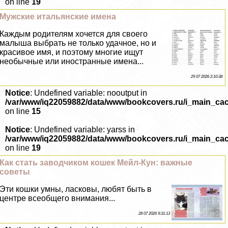
on line
19
Мужские итальянские имена
Каждым родителям хочется для своего
малыша выбрать не только удачное, но и
красивое имя, и поэтому многие ищут
необычные или иностранные имена...
29 07 2026 2:10:38
Notice
: Undefined variable: nooutput in
/var/www/iq22059882/data/www/bookcovers.ru/i_main_ca
on line
15
Notice
: Undefined variable: yarss in
/var/www/iq22059882/data/www/bookcovers.ru/i_main_ca
on line
19
Как стать заводчиком кошек Мейл-Кун: важные
советы
Эти кошки умны, ласковы, любят быть в
центре всеобщего внимания...
28 07 2026 9:31:13