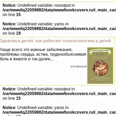
Notice
: Undefined variable: nooutput in
/var/www/iq22059882/data/www/bookcovers.ru/i_main_ca
on line
15
Notice
: Undefined variable: yarss in
/var/www/iq22059882/data/www/bookcovers.ru/i_main_ca
on line
19
Здоровье детей: как работает психосоматика у детей
Чаще всего это кожные заболевания,
проблемы сердца, астма, труднообъяснимая
боль в животе и так далее...
16 07 2026 8:51:26
Notice
: Undefined variable: nooutput in
/var/www/iq22059882/data/www/bookcovers.ru/i_main_ca
on line
15
Notice
: Undefined variable: yarss in
/var/www/iq22059882/data/www/bookcovers.ru/i_main_ca