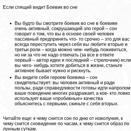
Если спящий видит Боевик во сне
Вы будто бы смотрите боевик во сне в боевике
очень активный, сокрушающий зло герой – сон
говорит о том, что вы в основе своей человек
пассивный предпринять что- то срочно – это для вас
всегда переступить через себя вы любите вторые и
третьи роли – когда можно чем- нибудь поживиться,
но ни за что не надо отвечать (за все в ответе
первый – автор идеи и последний – стрелочник) если
вы чего- нибудь хотите добиться в жизни, станьте
активнее бывает нужно и рискнуть.
Вы видите себя героем боевика – сон
свидетельствует: вы человек активный и ради
пользы, ради справедливости готовы идти напролом
ваше поведение многих раздражает, а кое- кто ловко
использует ваши «пробивные» качества
объяснитесь с первыми, скиньте с себя вторых.
Читайте еще: к чему снится сон по дню от новолуния, к
чему снится сновидение по часам, к чему снится образ по
лунным суткам.