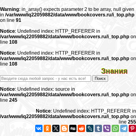
Warning
: in_array() expects parameter 2 to be array, null given
in
/var/www/iq22059882/data/www/bookcovers.ru/i_top.php
on line
91
Notice
: Undefined index: HTTP_REFERER in
/var/www/iq22059882/data/www/bookcovers.ru/i_top.php
on
line
108
Notice
: Undefined index: HTTP_REFERER in
/var/www/iq22059882/data/www/bookcovers.ru/i_top.php
on
line
108
Знания
Notice
: Undefined index: source in
/var/www/iq22059882/data/www/bookcovers.ru/i_top.php
on
line
245
Notice
: Undefined index: HTTP_REFERER in
/var/www/iq22059882/data/www/bookcovers.ru/i_top.php
on
line
255