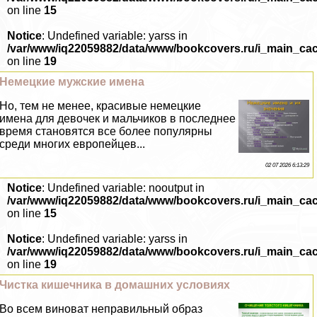
on line
15
Notice
: Undefined variable: yarss in
/var/www/iq22059882/data/www/bookcovers.ru/i_main_ca
on line
19
Немецкие мужские имена
Но, тем не менее, красивые немецкие
имена для девочек и мальчиков в последнее
время становятся все более популярны
среди многих европейцев...
02 07 2026 6:13:29
Notice
: Undefined variable: nooutput in
/var/www/iq22059882/data/www/bookcovers.ru/i_main_ca
on line
15
Notice
: Undefined variable: yarss in
/var/www/iq22059882/data/www/bookcovers.ru/i_main_ca
on line
19
Чистка кишечника в домашних условиях
Во всем виноват неправильный образ