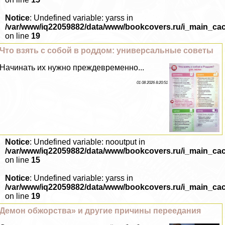
Notice
: Undefined variable: yarss in
/var/www/iq22059882/data/www/bookcovers.ru/i_main_ca
on line
19
Что взять с собой в роддом: универсальные советы
Начинать их нужно преждевременно...
01 08 2026 8:20:51
Notice
: Undefined variable: nooutput in
/var/www/iq22059882/data/www/bookcovers.ru/i_main_ca
on line
15
Notice
: Undefined variable: yarss in
/var/www/iq22059882/data/www/bookcovers.ru/i_main_ca
on line
19
Демон обжорства» и другие причины переедания