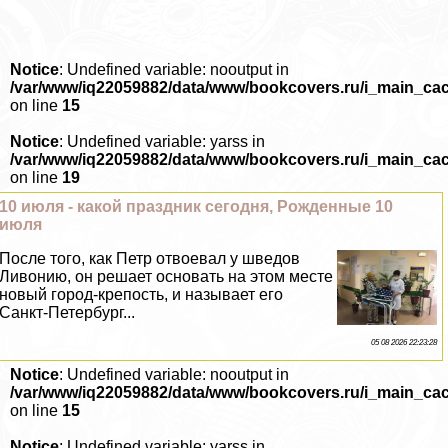
Notice
: Undefined variable: nooutput in
/var/www/iq22059882/data/www/bookcovers.ru/i_main_ca
on line
15
Notice
: Undefined variable: yarss in
/var/www/iq22059882/data/www/bookcovers.ru/i_main_ca
on line
19
10 июля - какой праздник сегодня, Рожденные 10
июля
После того, как Петр отвоевал у шведов
Ливонию, он решает основать на этом месте
новый город-крепость, и называет его
Санкт-Петербург...
05 08 2026 22:23:28
Notice
: Undefined variable: nooutput in
/var/www/iq22059882/data/www/bookcovers.ru/i_main_ca
on line
15
Notice
: Undefined variable: yarss in