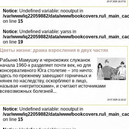
20 07 2026 18:37:51
Notice
: Undefined variable: nooutput in
/var/www/iq22059882/data/www/bookcovers.ru/i_main_ca
on line
15
Notice
: Undefined variable: yarss in
/var/www/iq22059882/data/www/bookcovers.ru/i_main_ca
on line
19
Цветы жизни: драма взросления в двух частях
Paбыню Мамушку и чернокожих служанок
начала 1960-х разделяет почти век, но для
консервативного Юга столетие – это ничто:
здесь по-прежнему завещают горничных и
нянек по наследству, оскорбляют в лицо,
называя «негритосками», и считают источниками
всевозможных болезней...
19 07 2026 11:33:12
Notice
: Undefined variable: nooutput in
/var/www/iq22059882/data/www/bookcovers.ru/i_main_ca
on line
15