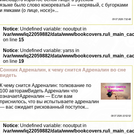
языке было слово кокореватый — «корявый, с бугорками
и ямками (о лице, носе)»...
09 07 2026 7:52:48
Notice
: Undefined variable: nooutput in
/var/www/iq22059882/data/www/bookcovers.ru/i_main_ca
on line
15
Notice
: Undefined variable: yarss in
/var/www/iq22059882/data/www/bookcovers.ru/i_main_ca
on line
19
Сонник Адреналин, к чему снится Адреналин во сне
видеть
К чему снится Адреналин: толкование по
100 авторамВидеть Адреналин что
означаетАдреналин — Если вам
приснилось, что вы испытываете адреналин
— вас ожидает рискованный поступок...
08 07 2026 10:52:52
Notice
: Undefined variable: nooutput in
/var/www/iq22059882/data/www/bookcovers.ru/i_main_ca