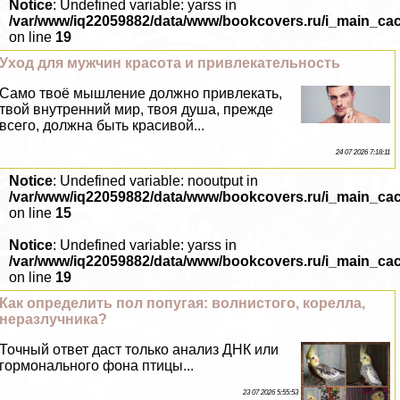
Notice
: Undefined variable: yarss in
/var/www/iq22059882/data/www/bookcovers.ru/i_main_ca
on line
19
Уход для мужчин красота и привлекательность
Само твоё мышление должно привлекать,
твой внутренний мир, твоя душа, прежде
всего, должна быть красивой...
24 07 2026 7:18:11
Notice
: Undefined variable: nooutput in
/var/www/iq22059882/data/www/bookcovers.ru/i_main_ca
on line
15
Notice
: Undefined variable: yarss in
/var/www/iq22059882/data/www/bookcovers.ru/i_main_ca
on line
19
Как определить пол попугая: волнистого, корелла,
неразлучника?
Точный ответ даст только анализ ДНК или
гормонального фона птицы...
23 07 2026 5:55:53