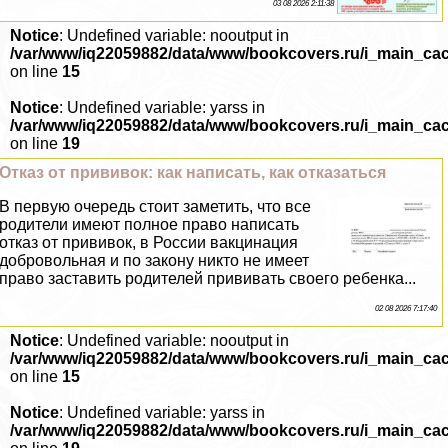
03 08 2026 2:11:38
Notice
: Undefined variable: nooutput in
/var/www/iq22059882/data/www/bookcovers.ru/i_main_ca
on line
15
Notice
: Undefined variable: yarss in
/var/www/iq22059882/data/www/bookcovers.ru/i_main_ca
on line
19
Отказ от прививок: как написать, как отказаться
В первую очередь стоит заметить, что все
родители имеют полное право написать
отказ от прививок, в России вакцинация
добровольная и по закону никто не имеет
право заставить родителей прививать своего ребенка...
02 08 2026 7:17:40
Notice
: Undefined variable: nooutput in
/var/www/iq22059882/data/www/bookcovers.ru/i_main_ca
on line
15
Notice
: Undefined variable: yarss in
/var/www/iq22059882/data/www/bookcovers.ru/i_main_ca