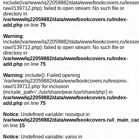
include(/var/www/iq22059882/data/www/bookcovers.ru/lesso
raw//139712.php): failed to open stream: No such file or
directory in
/var/www/iq22059882/data/www/bookcovers.ru/index-
add.php
on line
75
Warning
:
include(/var/www/iq22059882/data/www/bookcovers.ru/lesso
raw//139712.php): failed to open stream: No such file or
directory in
/var/www/iq22059882/data/www/bookcovers.ru/index-
add.php
on line
75
Warning
: include(): Failed opening
'/var/www/iq22059882/data/www/bookcovers.ru/lessons-
raw//139712.php' for inclusion
(include_path='.:/usr/share/pear:/usr/share/php') in
/var/www/iq22059882/data/www/bookcovers.ru/index-
add.php
on line
75
Notice
: Undefined variable: nooutput in
/var/www/iq22059882/data/www/bookcovers.ru/i_main_ca
on line
15
Notice
: Undefined variable: yarss in