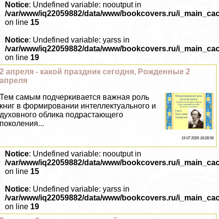
Notice
: Undefined variable: nooutput in
/var/www/iq22059882/data/www/bookcovers.ru/i_main_ca
on line
15
Notice
: Undefined variable: yarss in
/var/www/iq22059882/data/www/bookcovers.ru/i_main_ca
on line
19
2 апреля - какой праздник сегодня, Рожденные 2
апреля
Тем самым подчеркивается важная роль
книг в формировании интеллектуального и
духовного облика подрастающего
поколения...
19 07 2026 18:28:56
Notice
: Undefined variable: nooutput in
/var/www/iq22059882/data/www/bookcovers.ru/i_main_ca
on line
15
Notice
: Undefined variable: yarss in
/var/www/iq22059882/data/www/bookcovers.ru/i_main_ca
on line
19