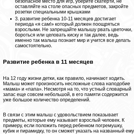
безопасное место для игр, уберите скатерти, не
оставляйте на столе опасных предметов, закройте
розетки специальными крышками
3. развитие ребенка 10-11 месяцев достигает
периода «я сам!» который должен поощряться
взрослыми. Не запрещайте малышу рвать цветочки,
бороться или целовать киску и так далее, ведь
именно так малыш познает мир и учится все делать
самостоятельно.
Развитие ребенка в 11 месяцев
На 12 году жизни детки, как правило, начинают ходить.
Малыш может произносить несложные слова наподобие
«мама» и «папа». Несмотря на то, что устный словарный
запас еще совсем небольшой, в его памяти содержится
уже большое количество определений.
В связи с этим малыш с удовольствием показывает
предметы, которые ему называет взрослый человек. К
примеру, если положить перед ребенком погремушку,
кубик и пирамидку, то он сможет указать на названный ему