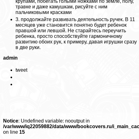
крупами, побегать гoлыми ножками по земле, полу,
травке и даже камушкам, рисуйте с ним
пальчиковыми красками
3. продолжайте развивать деятельность ручек. В 11
месяцев уже становится понятно будет ребенок
правшой или левшой. Не старайтесь переучить
ребенка, просто способствуйте гармоничному
развитию обоих рук, к примеру, давая игрушки сразу
в две руки.
admin
tweet
Notice
: Undefined variable: nooutput in
/var/www/iq22059882/data/www/bookcovers.ru/i_main_ca
on line
15