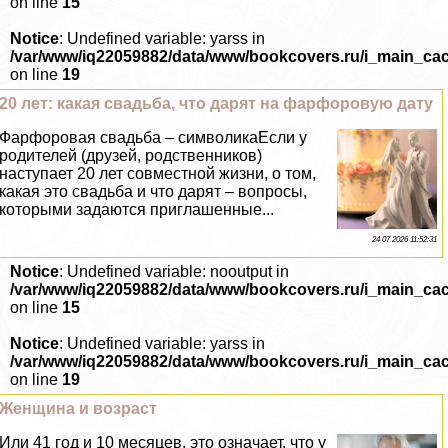
on line
15
Notice
: Undefined variable: yarss in
/var/www/iq22059882/data/www/bookcovers.ru/i_main_ca
on line
19
20 лет: какая свадьба, что дарят на фарфоровую дату
Фарфоровая свадьба – символикаЕсли у
родителей (друзей, родственников)
наступает 20 лет совместной жизни, о том,
какая это свадьба и что дарят – вопросы,
которыми задаются приглашенные...
24 07 2026 11:52:31
Notice
: Undefined variable: nooutput in
/var/www/iq22059882/data/www/bookcovers.ru/i_main_ca
on line
15
Notice
: Undefined variable: yarss in
/var/www/iq22059882/data/www/bookcovers.ru/i_main_ca
on line
19
Женщина и возраст
Или 41 год и 10 месяцев, это означает, что у