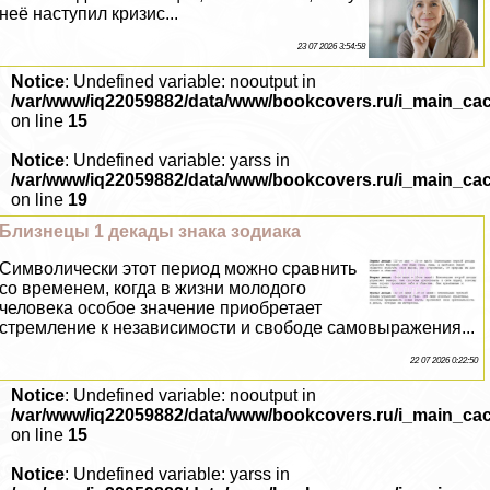
неё наступил кризис...
23 07 2026 3:54:58
Notice
: Undefined variable: nooutput in
/var/www/iq22059882/data/www/bookcovers.ru/i_main_ca
on line
15
Notice
: Undefined variable: yarss in
/var/www/iq22059882/data/www/bookcovers.ru/i_main_ca
on line
19
Близнецы 1 декады знака зодиака
Символически этот период можно сравнить
со временем, когда в жизни молодого
человека особое значение приобретает
стремление к независимости и свободе самовыражения...
22 07 2026 0:22:50
Notice
: Undefined variable: nooutput in
/var/www/iq22059882/data/www/bookcovers.ru/i_main_ca
on line
15
Notice
: Undefined variable: yarss in