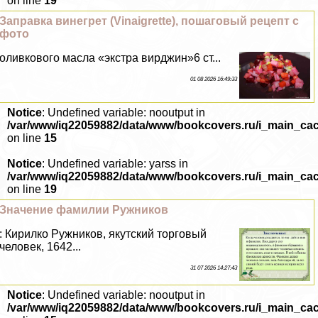
on line
19
Заправка винегрет (Vinaigrette), пошаговый рецепт с
фото
оливкового масла «экстра вирджин»6 ст...
01 08 2026 16:49:33
Notice
: Undefined variable: nooutput in
/var/www/iq22059882/data/www/bookcovers.ru/i_main_ca
on line
15
Notice
: Undefined variable: yarss in
/var/www/iq22059882/data/www/bookcovers.ru/i_main_ca
on line
19
Значение фамилии Ружников
: Кирилко Ружников, якутский торговый
человек, 1642...
31 07 2026 14:27:43
Notice
: Undefined variable: nooutput in
/var/www/iq22059882/data/www/bookcovers.ru/i_main_ca