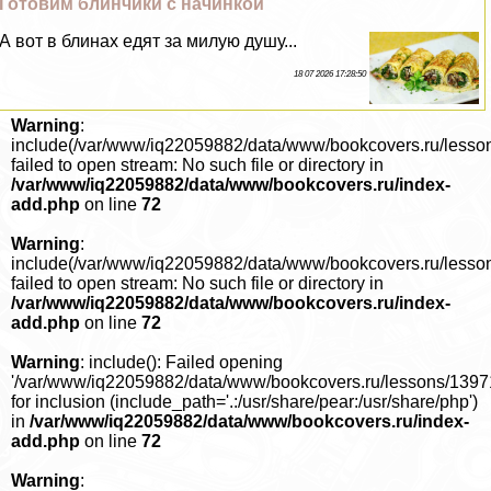
Готовим блинчики с начинкой
А вот в блинах едят за милую душу...
18 07 2026 17:28:50
Warning
:
include(/var/www/iq22059882/data/www/bookcovers.ru/lesso
failed to open stream: No such file or directory in
/var/www/iq22059882/data/www/bookcovers.ru/index-
add.php
on line
72
Warning
:
include(/var/www/iq22059882/data/www/bookcovers.ru/lesso
failed to open stream: No such file or directory in
/var/www/iq22059882/data/www/bookcovers.ru/index-
add.php
on line
72
Warning
: include(): Failed opening
'/var/www/iq22059882/data/www/bookcovers.ru/lessons/1397
for inclusion (include_path='.:/usr/share/pear:/usr/share/php')
in
/var/www/iq22059882/data/www/bookcovers.ru/index-
add.php
on line
72
Warning
: