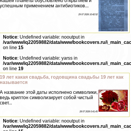
нашей планеты обусловлено открытием и
успешным применением антибиотиков...
29 07 2026 10:42:52
Notice
: Undefined variable: nooutput in
/var/www/iq22059882/data/www/bookcovers.ru/i_main_ca
on line
15
Notice
: Undefined variable: yarss in
/var/www/iq22059882/data/www/bookcovers.ru/i_main_ca
on line
19
19 лет какая свадьба, годовщина свадьбы 19 лет как
называется
А название этой даты исполнено символики,
ведь криптон символизирует собой чистый
свет...
28 07 2026 0:41:45
Notice
: Undefined variable: nooutput in
/var/www/iq22059882/data/www/bookcovers.ru/i_main_ca