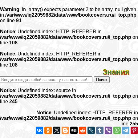
Warning
: in_array() expects parameter 2 to be array, null given
in
/var/www/iq22059882/data/www/bookcovers.ru/i_top.php
on line
91
Notice
: Undefined index: HTTP_REFERER in
/var/www/iq22059882/data/www/bookcovers.ru/i_top.php
on
line
108
Notice
: Undefined index: HTTP_REFERER in
/var/www/iq22059882/data/www/bookcovers.ru/i_top.php
on
line
108
Знания
Notice
: Undefined index: source in
/var/www/iq22059882/data/www/bookcovers.ru/i_top.php
on
line
245
Notice
: Undefined index: HTTP_REFERER in
/var/www/iq22059882/data/www/bookcovers.ru/i_top.php
on
line
255