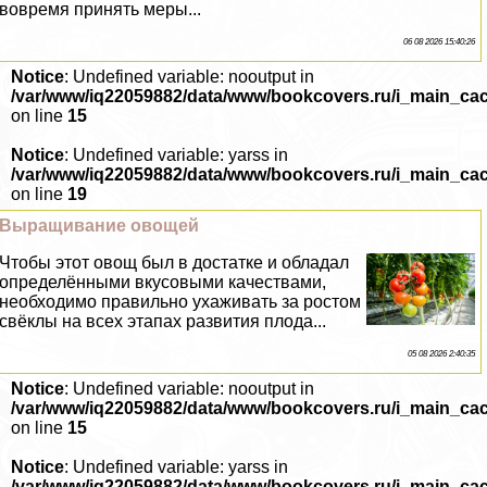
вовремя принять меры...
06 08 2026 15:40:26
Notice
: Undefined variable: nooutput in
/var/www/iq22059882/data/www/bookcovers.ru/i_main_ca
on line
15
Notice
: Undefined variable: yarss in
/var/www/iq22059882/data/www/bookcovers.ru/i_main_ca
on line
19
Выращивание овощей
Чтобы этот овощ был в достатке и обладал
определёнными вкусовыми качествами,
необходимо правильно ухаживать за ростом
свёклы на всех этапах развития плода...
05 08 2026 2:40:35
Notice
: Undefined variable: nooutput in
/var/www/iq22059882/data/www/bookcovers.ru/i_main_ca
on line
15
Notice
: Undefined variable: yarss in
/var/www/iq22059882/data/www/bookcovers.ru/i_main_ca