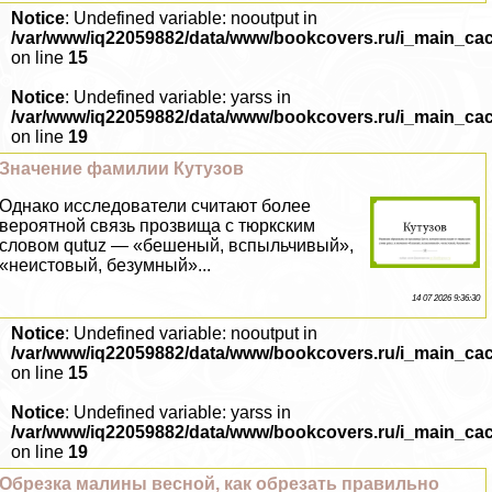
Notice
: Undefined variable: nooutput in
/var/www/iq22059882/data/www/bookcovers.ru/i_main_ca
on line
15
Notice
: Undefined variable: yarss in
/var/www/iq22059882/data/www/bookcovers.ru/i_main_ca
on line
19
Значение фамилии Кутузов
Однако исследователи считают более
вероятной связь прозвища с тюркским
словом qutuz — «бешеный, вспыльчивый»,
«неистовый, безумный»...
14 07 2026 9:36:30
Notice
: Undefined variable: nooutput in
/var/www/iq22059882/data/www/bookcovers.ru/i_main_ca
on line
15
Notice
: Undefined variable: yarss in
/var/www/iq22059882/data/www/bookcovers.ru/i_main_ca
on line
19
Обрезка малины весной, как обрезать правильно