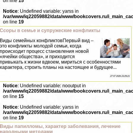
on line
15
Notice
: Undefined variable: yarss in
/var/www/iq22059882/data/www/bookcovers.ru/i_main_ca
on line
19
Ссоры в семье и супружеские конфликты
Виды семейных конфликтовПервый вид –
это конфликты молодой семьи, когда
происходит процесс становления новой
«ячейки общества», и приходится
привыкать к жизни вдвоем, мириться с особенностями
хаpaктера, строить планы на настоящее и будущее...
27 07 2026 23:29:21
Notice
: Undefined variable: nooutput in
/var/www/iq22059882/data/www/bookcovers.ru/i_main_ca
on line
15
Notice
: Undefined variable: yarss in
/var/www/iq22059882/data/www/bookcovers.ru/i_main_ca
on line
19
Виды папилломы, хаpaктер заболевания, лечение
народными методами