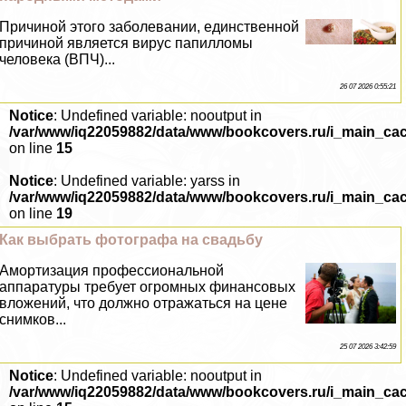
Причиной этого заболевании, единственной
причиной является вирус папилломы
человека (ВПЧ)...
26 07 2026 0:55:21
Notice
: Undefined variable: nooutput in
/var/www/iq22059882/data/www/bookcovers.ru/i_main_ca
on line
15
Notice
: Undefined variable: yarss in
/var/www/iq22059882/data/www/bookcovers.ru/i_main_ca
on line
19
Как выбрать фотографа на свадьбу
Амортизация профессиональной
аппаратуры требует огромных финансовых
вложений, что должно отражаться на цене
снимков...
25 07 2026 3:42:59
Notice
: Undefined variable: nooutput in
/var/www/iq22059882/data/www/bookcovers.ru/i_main_ca