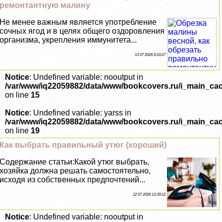
ремонтантную малину
Не менее важным является употрeбление
сочных ягод и в целях общего оздоровления
организма, укрепления иммунитета...
13 07 2026 8:10:27
Notice
: Undefined variable: nooutput in
/var/www/iq22059882/data/www/bookcovers.ru/i_main_ca
on line
15
Notice
: Undefined variable: yarss in
/var/www/iq22059882/data/www/bookcovers.ru/i_main_ca
on line
19
Как выбрать правильный утюг (хороший)
Содержание статьи:Какой утюг выбрать,
хозяйка должна решать самостоятельно,
исходя из собственных предпочтений...
12 07 2026 13:39:12
Notice
: Undefined variable: nooutput in