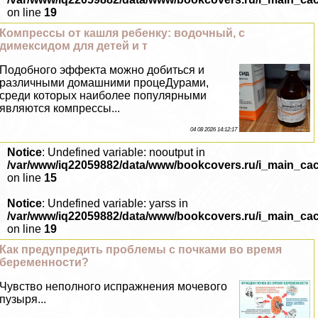
on line
19
Компрессы от кашля ребенку: водочный, с
димексидом для детей и т
Подобного эффекта можно добиться и
различными домашними процеДypaми,
среди которых наиболее популярными
являются компрессы...
04 08 2026 14:12:17
Notice
: Undefined variable: nooutput in
/var/www/iq22059882/data/www/bookcovers.ru/i_main_ca
on line
15
Notice
: Undefined variable: yarss in
/var/www/iq22059882/data/www/bookcovers.ru/i_main_ca
on line
19
Как предупредить проблемы с почками во время
беременности?
Чувство неполного испpaжнeния мочевого
пузыря...