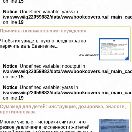
on line
15
Notice
: Undefined variable: yarss in
/var/www/iq22059882/data/www/bookcovers.ru/i_main_ca
on line
19
Причины возникновения осуждения
Чтобы их увидеть, нужно неоднократно
перечитывать Евангелие...
30 07 2026 12:30:40
Notice
: Undefined variable: nooutput in
/var/www/iq22059882/data/www/bookcovers.ru/i_main_ca
on line
15
Notice
: Undefined variable: yarss in
/var/www/iq22059882/data/www/bookcovers.ru/i_main_ca
on line
19
Cумамед для детей: инструкция, дозировка, аналоги,
противопоказа
Многие ученые – историки считают, что
резкое увеличение численности жителей