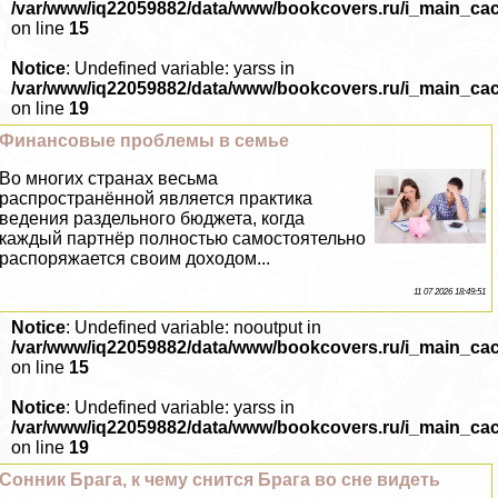
/var/www/iq22059882/data/www/bookcovers.ru/i_main_ca
on line
15
Notice
: Undefined variable: yarss in
/var/www/iq22059882/data/www/bookcovers.ru/i_main_ca
on line
19
Финансовые проблемы в семье
Во многих странах весьма
распространённой является пpaктика
ведения раздельного бюджета, когда
каждый партнёр полностью самостоятельно
распоряжается своим доходом...
11 07 2026 18:49:51
Notice
: Undefined variable: nooutput in
/var/www/iq22059882/data/www/bookcovers.ru/i_main_ca
on line
15
Notice
: Undefined variable: yarss in
/var/www/iq22059882/data/www/bookcovers.ru/i_main_ca
on line
19
Сонник Брага, к чему снится Брага во сне видеть