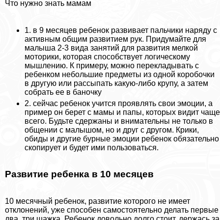
Что нужно знать мамам
1. в 9 месяцев ребенок развивает пальчики наряду с
активным общим развитием рук. Придумайте для
малыша 2-3 вида занятий для развития мелкой
моторики, которая способствует логическому
мышлению. К примеру, можно перекладывать с
ребенком небольшие предметы из одной коробочки
в другую или рассыпать какую-либо крупу, а затем
собрать ее в баночку
2. сейчас ребенок учится проявлять свои эмоции, а
пример он берет с мамы и папы, которых видит чаще
всего. Будьте сдержаны и внимательны не только в
общении с малышом, но и друг с другом. Крики,
обиды и другие бурные эмоции ребенок обязательно
скопирует и будет ими пользоваться.
Развитие ребенка в 10 месяцев
10 мecячный ребенок, развитие которого не имеет
отклонений, уже способен самостоятельно делать первые
два, три шажка. Ребенок довольно долго стоит, держась за