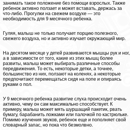
занимать такое положение без помощи взрослых. Также
ребенок активно ползает и может вставать, держась за
что-либо. Прогулки на свежем воздухе — это
необходимость для 9 мecячного ребенка.
Гуляя, малыш не только получает порцию полезного,
свежего воздуха, но и активно изучает окружающий мир.
На десятом месяце у детей развиваются мышцы рук и ног,
а в зависимости от того, какие из этих мышц более
развиты, малыш может выбирать различные способы
передвижения. То есть, некоторые детки, а точнее,
большинство из них, ползают на коленях, а некоторые
предпочитают перемещаться сидя на попе и опираясь
руками о пол.
У 9 мecячного ребенка развитие слуха происходит очень
активно, чему он сам максимально способствует. К
примеру, малыш может мять шуршащий пакетик, рвать
бумагу, баpaбанить ложками или палочкой по кастрюльке.
Помимо изучения звуков, ребенок еще и пополняет свой
словарный запас, но пока что безмолвно.