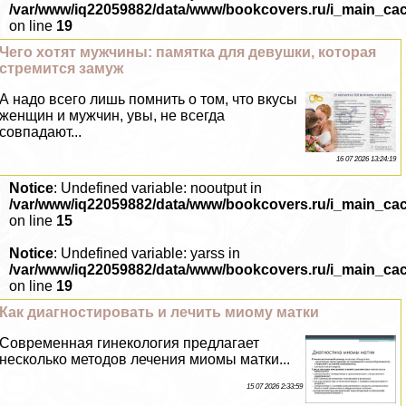
/var/www/iq22059882/data/www/bookcovers.ru/i_main_ca
on line
19
Чего хотят мужчины: памятка для дeвyшки, которая
стремится замуж
А надо всего лишь помнить о том, что вкусы
женщин и мужчин, увы, не всегда
совпадают...
16 07 2026 13:24:19
Notice
: Undefined variable: nooutput in
/var/www/iq22059882/data/www/bookcovers.ru/i_main_ca
on line
15
Notice
: Undefined variable: yarss in
/var/www/iq22059882/data/www/bookcovers.ru/i_main_ca
on line
19
Как диагностировать и лечить миому матки
Современная гинекология предлагает
несколько методов лечения миомы матки...
15 07 2026 2:33:59