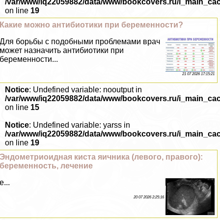
/var/www/iq22059882/data/www/bookcovers.ru/i_main_ca
on line
19
Какие можно антибиотики при беременности?
Для борьбы с подобными проблемами врач
может назначить антибиотики при
беременности...
21 07 2026 17:15:21
Notice
: Undefined variable: nooutput in
/var/www/iq22059882/data/www/bookcovers.ru/i_main_ca
on line
15
Notice
: Undefined variable: yarss in
/var/www/iq22059882/data/www/bookcovers.ru/i_main_ca
on line
19
Эндометриоидная киста яичника (левого, правого):
беременность, лечение
е...
20 07 2026 2:25:16