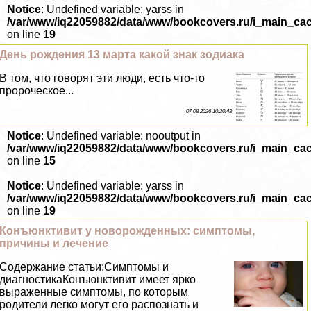
Notice
: Undefined variable: yarss in
/var/www/iq22059882/data/www/bookcovers.ru/i_main_ca
on line
19
День рождения 13 марта какой знак зодиака
В том, что говорят эти люди, есть что-то
пророческое...
07 08 2026 10:20:48
Notice
: Undefined variable: nooutput in
/var/www/iq22059882/data/www/bookcovers.ru/i_main_ca
on line
15
Notice
: Undefined variable: yarss in
/var/www/iq22059882/data/www/bookcovers.ru/i_main_ca
on line
19
Конъюнктивит у новорожденных: симптомы,
причины и лечение
Содержание статьи:Симптомы и
диагностикаКонъюнктивит имеет ярко
выраженные симптомы, по которым
родители легко могут его распознать и