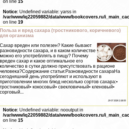
on line
15
Notice
: Undefined variable: yarss in
/var/www/iq22059882/data/www/bookcovers.ru/i_main_ca
on line
19
Польза и вред сахара (тростникового, коричневого)
для организма
Сахар вреден или полезен? Какие бывают
разновидности сахара, и в каком количестве
можно его употрeбллять в пищу? Почему
вреден сахар и какое оптимальное его
количество в сутки должно присутствовать в рационе
человека?Содержание статьи:Разновидности сахараНа
сегодняшний день употрeбляют и используют в
приготовлении многих блюд несколько сортов сахара:•
тростниковый• кокосовый• свекловичный• кленовый•
сорговый...
29 07 2026 2:38:55
Notice
: Undefined variable: nooutput in
/var/www/iq22059882/data/www/bookcovers.ru/i_main_ca
on line
15