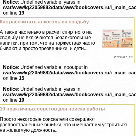
Notice
: Undefined variable: yarss in
/var/www/iq22059882/data/www/bookcovers.ru/i_main_ca
on line
19
Как рассчитать алкоголь на свадьбу
А также частенько в расчет спиртного на
свадьбу не включаются безалкогольные
напитки, при том, что на торжествах часто
бывают и просто трезвенники, и дети...
25 07 2026 7:12:31
Notice
: Undefined variable: nooutput in
/var/www/iq22059882/data/www/bookcovers.ru/i_main_ca
on line
15
Notice
: Undefined variable: yarss in
/var/www/iq22059882/data/www/bookcovers.ru/i_main_ca
on line
19
10 пpaктичных советов для поиска работы
Просто некоторые соискатели совершают
распространённые ошибки, что и мешает им устроиться
на желаемую должность...