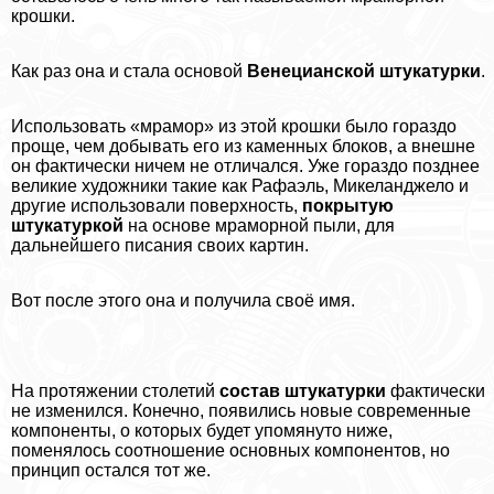
крошки.
Как раз она и стала основой
Венецианской штукатурки
.
Использовать «мрамор» из этой крошки было гораздо
проще, чем добывать его из каменных блоков, а внешне
он фактически ничем не отличался. Уже гораздо позднее
великие художники такие как Рафаэль, Микеланджело и
другие использовали поверхность,
покрытую
штукатуркой
на основе мраморной пыли, для
дальнейшего писания своих картин.
Вот после этого она и получила своё имя.
На протяжении столетий
состав штукатурки
фактически
не изменился. Конечно, появились новые современные
компоненты, о которых будет упомянуто ниже,
поменялось соотношение основных компонентов, но
принцип остался тот же.