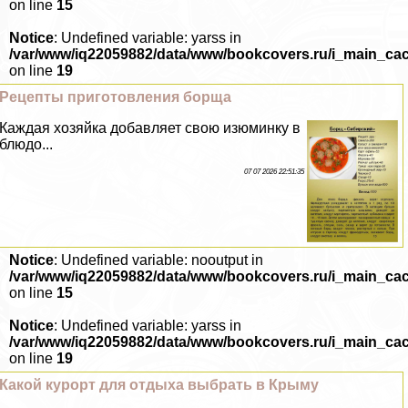
on line
15
Notice
: Undefined variable: yarss in
/var/www/iq22059882/data/www/bookcovers.ru/i_main_ca
on line
19
Рецепты приготовления борща
Каждая хозяйка добавляет свою изюминку в
блюдо...
07 07 2026 22:51:35
Notice
: Undefined variable: nooutput in
/var/www/iq22059882/data/www/bookcovers.ru/i_main_ca
on line
15
Notice
: Undefined variable: yarss in
/var/www/iq22059882/data/www/bookcovers.ru/i_main_ca
on line
19
Какой курорт для отдыха выбрать в Крыму