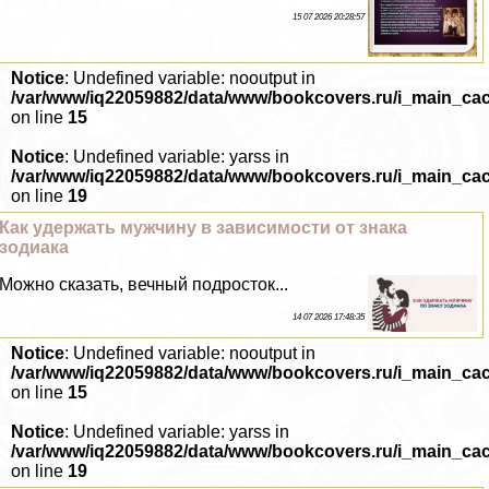
15 07 2026 20:28:57
Notice
: Undefined variable: nooutput in
/var/www/iq22059882/data/www/bookcovers.ru/i_main_ca
on line
15
Notice
: Undefined variable: yarss in
/var/www/iq22059882/data/www/bookcovers.ru/i_main_ca
on line
19
Как удержать мужчину в зависимости от знака
зодиака
Можно сказать, вечный подросток...
14 07 2026 17:48:35
Notice
: Undefined variable: nooutput in
/var/www/iq22059882/data/www/bookcovers.ru/i_main_ca
on line
15
Notice
: Undefined variable: yarss in
/var/www/iq22059882/data/www/bookcovers.ru/i_main_ca
on line
19