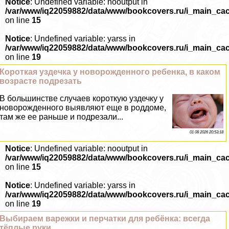
Notice
: Undefined variable: nooutput in
/var/www/iq22059882/data/www/bookcovers.ru/i_main_ca
on line
15
Notice
: Undefined variable: yarss in
/var/www/iq22059882/data/www/bookcovers.ru/i_main_ca
on line
19
Короткая уздечка у новорожденного ребенка, в каком
возрасте подрезать
В большинстве случаев короткую уздечку у
новорожденного выявляют еще в роддоме,
там же ее раньше и подрезали...
01 08 2026 20:53:18
Notice
: Undefined variable: nooutput in
/var/www/iq22059882/data/www/bookcovers.ru/i_main_ca
on line
15
Notice
: Undefined variable: yarss in
/var/www/iq22059882/data/www/bookcovers.ru/i_main_ca
on line
19
Выбираем варежки и перчатки для ребёнка: всегда
тёплые руки