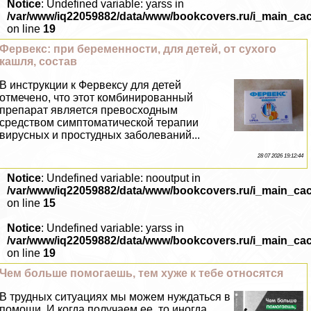
Notice
: Undefined variable: yarss in
/var/www/iq22059882/data/www/bookcovers.ru/i_main_ca
on line
19
Фервекс: при беременности, для детей, от сухого
кашля, состав
В инструкции к Фервексу для детей
отмечено, что этот комбинированный
препарат является превосходным
средством симптоматической терапии
вирусных и простудных заболеваний...
28 07 2026 19:12:44
Notice
: Undefined variable: nooutput in
/var/www/iq22059882/data/www/bookcovers.ru/i_main_ca
on line
15
Notice
: Undefined variable: yarss in
/var/www/iq22059882/data/www/bookcovers.ru/i_main_ca
on line
19
Чем больше помогаешь, тем хуже к тебе относятся
В трудных ситуациях мы можем нуждаться в
помощи. И когда получаем ее, то иногда