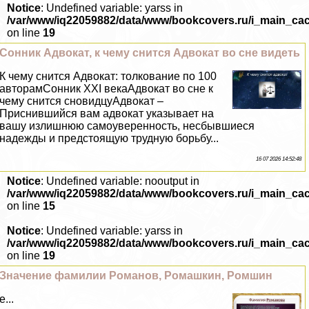
Notice
: Undefined variable: yarss in
/var/www/iq22059882/data/www/bookcovers.ru/i_main_ca
on line
19
Сонник Адвокат, к чему снится Адвокат во сне видеть
К чему снится Адвокат: толкование по 100
авторамСонник XXI векаАдвокат во сне к
чему снится сновидцуАдвокат –
Приснившийся вам адвокат указывает на
вашу излишнюю самоуверенность, несбывшиеся
надежды и предстоящую трудную борьбу...
16 07 2026 14:52:48
Notice
: Undefined variable: nooutput in
/var/www/iq22059882/data/www/bookcovers.ru/i_main_ca
on line
15
Notice
: Undefined variable: yarss in
/var/www/iq22059882/data/www/bookcovers.ru/i_main_ca
on line
19
Значение фамилии Романов, Ромашкин, Ромшин
е...