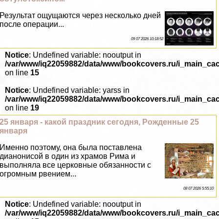
Результат ощущаются через несколько дней
после операции...
09 07 2026 10:18:52
Notice
: Undefined variable: nooutput in
/var/www/iq22059882/data/www/bookcovers.ru/i_main_ca
on line
15
Notice
: Undefined variable: yarss in
/var/www/iq22059882/data/www/bookcovers.ru/i_main_ca
on line
19
25 января - какой праздник сегодня, Рожденные 25
января
Именно поэтому, она была поставлена
дианонисой в один из храмов Рима и
выполняла все церковные обязанности с
огромным рвением...
08 07 2026 5:55:10
Notice
: Undefined variable: nooutput in
/var/www/iq22059882/data/www/bookcovers.ru/i_main_ca