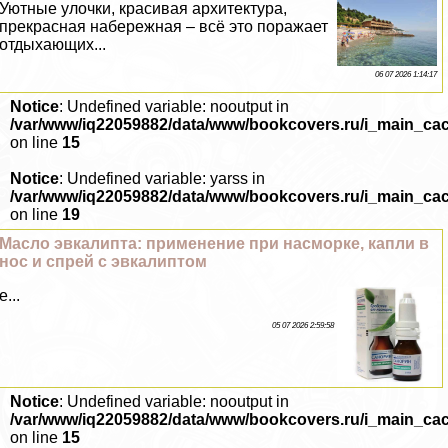
Уютные улочки, красивая архитектура,
прекрасная набережная – всё это поражает
отдыхающих...
06 07 2026 1:14:17
Notice
: Undefined variable: nooutput in
/var/www/iq22059882/data/www/bookcovers.ru/i_main_ca
on line
15
Notice
: Undefined variable: yarss in
/var/www/iq22059882/data/www/bookcovers.ru/i_main_ca
on line
19
Масло эвкалипта: применение при насморке, капли в
нос и спрей с эвкалиптом
е...
05 07 2026 2:59:58
Notice
: Undefined variable: nooutput in
/var/www/iq22059882/data/www/bookcovers.ru/i_main_ca
on line
15