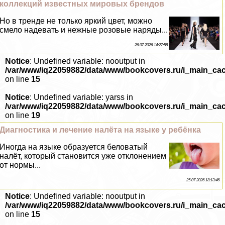
коллекций известных мировых брендов
Но в тренде не только яркий цвет, можно
смело надевать и нежные розовые наряды...
26 07 2026 14:27:58
Notice
: Undefined variable: nooutput in
/var/www/iq22059882/data/www/bookcovers.ru/i_main_ca
on line
15
Notice
: Undefined variable: yarss in
/var/www/iq22059882/data/www/bookcovers.ru/i_main_ca
on line
19
Диагностика и лечение налёта на языке у ребёнка
Иногда на языке образуется беловатый
налёт, который становится уже отклонением
от нормы...
25 07 2026 18:13:46
Notice
: Undefined variable: nooutput in
/var/www/iq22059882/data/www/bookcovers.ru/i_main_ca
on line
15