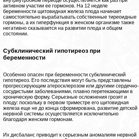
внутриутробном периоде осуществляется как раз при
активном участии ее гормонов. На 12 неделе
беременности щитовидная железа плода начинает
самостоятельно выpaбатывать собственные тиреоидные
гормоны, а их гиперфункция в женском организме также
негативно сказывается на развитии плода и общем
состоянии.
Субклинический гипотиреоз при
беременности
Особенно опасен при беременности субклинический
гипотиреоз. Его последствия могут быть представлены
прогрессирующим атеросклерозом или другими сердечно-
сосудистыми заболеваниями, плавно перетекающими в
хроническую форму. Серьезные осложнения грозят и
плоду: поскольку в первом триместре его щитовидная
железа еще не до конца сформирована, развитие детской
нервной системы осуществляется исключительно
благодаря женским гормонам.
Их дисбаланс приводит к серьезным аномалиям нервной