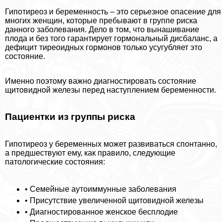
Гипотиреоз и беременность – это серьезное опасение для
многих женщин, которые пребывают в группе риска
данного заболевания. Дело в том, что вынашивание
плода и без того гарантирует гормональный дисбаланс, а
дефицит тиреоидных гормонов только усугубляет это
состояние.
Именно поэтому важно диагностировать состояние
щитовидной железы перед наступлением беременности.
Пациентки из группы риска
Гипотиреоз у беременных может развиваться спонтанно,
а предшествуют ему, как правило, следующие
патологические состояния:
• Семейные аутоиммунные заболевания
• Присутствие увеличенной щитовидной железы
• Диагностированное женское бесплодие