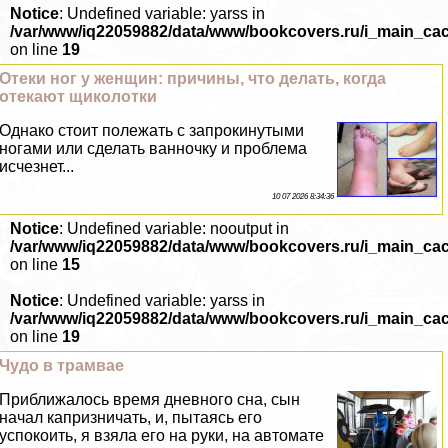
Notice
: Undefined variable: yarss in
/var/www/iq22059882/data/www/bookcovers.ru/i_main_ca
on line
19
Отеки ног у женщин: причины, что делать, когда
отекают щиколотки
Однако стоит полежать с запрокинутыми
ногами или сделать ванночку и проблема
исчезнет...
10 07 2026 8:34:36
Notice
: Undefined variable: nooutput in
/var/www/iq22059882/data/www/bookcovers.ru/i_main_ca
on line
15
Notice
: Undefined variable: yarss in
/var/www/iq22059882/data/www/bookcovers.ru/i_main_ca
on line
19
Чудо в трамвае
Приближалось время дневного сна, сын
начал капризничать, и, пытаясь его
успокоить, я взяла его на руки, на автомате