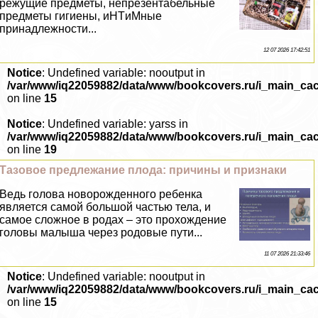
режущие предметы, непрезентабельные
предметы гигиены, иHTиMные
принадлежности...
12 07 2026 17:42:51
Notice
: Undefined variable: nooutput in
/var/www/iq22059882/data/www/bookcovers.ru/i_main_ca
on line
15
Notice
: Undefined variable: yarss in
/var/www/iq22059882/data/www/bookcovers.ru/i_main_ca
on line
19
Тазовое предлежание плода: причины и признаки
Ведь голова новорожденного ребенка
является самой большой частью тела, и
самое сложное в родах – это прохождение
головы малыша через родовые пути...
11 07 2026 21:33:46
Notice
: Undefined variable: nooutput in
/var/www/iq22059882/data/www/bookcovers.ru/i_main_ca
on line
15