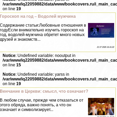
/var/www/iq22059882/data/www/bookcovers.ru/i_main_ca
on line
19
Гороскоп на год – Водолей мужчина
Содержание статьи:Любовные отношения в
годуЕсли внимательно изучить гороскоп на
год, водолей-мужчина обретет много новых
друзей и знакомств...
21 07 2026 16:31:22
Notice
: Undefined variable: nooutput in
/var/www/iq22059882/data/www/bookcovers.ru/i_main_ca
on line
15
Notice
: Undefined variable: yarss in
/var/www/iq22059882/data/www/bookcovers.ru/i_main_ca
on line
19
Венчание в Церкви: смысл, что означает?
В любом случае, прежде чем отказаться от
этого обряда, важно понять, а что он
означает и символизирует...