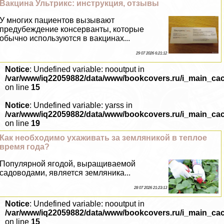
Вакцина Ультрикс: инструкция, отзывы
У многих пациентов вызывают
предубеждение консерванты, которые
обычно используются в вакцинах...
29 07 2026 6:21:12
Notice
: Undefined variable: nooutput in
/var/www/iq22059882/data/www/bookcovers.ru/i_main_ca
on line
15
Notice
: Undefined variable: yarss in
/var/www/iq22059882/data/www/bookcovers.ru/i_main_ca
on line
19
Как необходимо ухаживать за земляникой в теплое
время года?
Популярной ягодой, выращиваемой
садоводами, является земляника...
28 07 2026 21:23:13
Notice
: Undefined variable: nooutput in
/var/www/iq22059882/data/www/bookcovers.ru/i_main_ca
on line
15