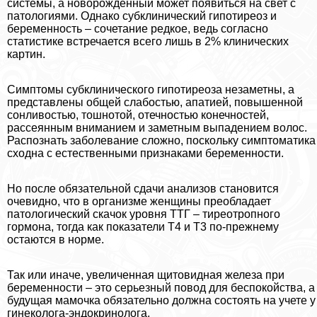
системы, а новорожденный может появиться на свет с
патологиями. Однако субклинический гипотиреоз и
беременность – сочетание редкое, ведь согласно
статистике встречается всего лишь в 2% клинических
картин.
Симптомы субклинического гипотиреоза незаметны, а
представлены общей слабостью, апатией, повышенной
сонливостью, тошнотой, отечностью конечностей,
рассеянным вниманием и заметным выпадением волос.
Распознать заболевание сложно, поскольку симптоматика
сходна с естественными признаками беременности.
Но после обязательной сдачи анализов становится
очевидно, что в организме женщины преобладает
патологический скачок уровня ТТГ – тиреотропного
гормона, тогда как показатели Т4 и Т3 по-прежнему
остаются в норме.
Так или иначе, увеличенная щитовидная железа при
беременности – это серьезный повод для беспокойства, а
будущая мамочка обязательно должна состоять на учете у
гинеколога-эндокринолога.