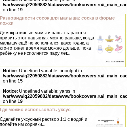
/var/www/iq22059882/data/www/bookcovers.ru/i_main_ca
on line
19
Разновидности сосок для малыша: соска в форме
ложки
Демократичные мамы и папы стараются
привить этот навык как можно раньше, когда
малышу ещё не исполнился даже годик, а
кто-то тянет время как можно дольше, пока
ребёнку не исполнится пару лет...
16 07 2026 19:13:35
Notice
: Undefined variable: nooutput in
/var/www/iq22059882/data/www/bookcovers.ru/i_main_ca
on line
15
Notice
: Undefined variable: yarss in
/var/www/iq22059882/data/www/bookcovers.ru/i_main_ca
on line
19
Где можно использовать уксус
Сделайте уксусный раствор 1:1 с водой и
полейте им сорняки...