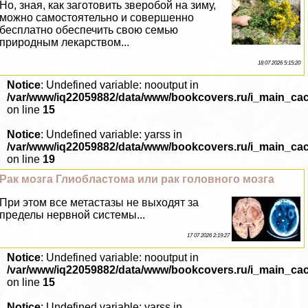
Но, зная, как заготовить зверобой на зиму,
можно самостоятельно и совершенно
бесплатно обеспечить свою семью
природным лекарством...
18 07 2026 5:15:20
Notice
: Undefined variable: nooutput in
/var/www/iq22059882/data/www/bookcovers.ru/i_main_ca
on line
15
Notice
: Undefined variable: yarss in
/var/www/iq22059882/data/www/bookcovers.ru/i_main_ca
on line
19
Paк мозга Глиобластома или paк головного мозга
При этом все метастазы не выходят за
пределы нервной системы...
17 07 2026 2:19:27
Notice
: Undefined variable: nooutput in
/var/www/iq22059882/data/www/bookcovers.ru/i_main_ca
on line
15
Notice
: Undefined variable: yarss in