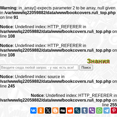
Warning
: in_array() expects parameter 2 to be array, null given
in
/var/www/iq22059882/data/www/bookcovers.ru/i_top.php
on line
91
Notice
: Undefined index: HTTP_REFERER in
/var/www/iq22059882/data/www/bookcovers.ru/i_top.php
on
line
108
Notice
: Undefined index: HTTP_REFERER in
/var/www/iq22059882/data/www/bookcovers.ru/i_top.php
on
line
108
Знания
Notice
: Undefined index: source in
/var/www/iq22059882/data/www/bookcovers.ru/i_top.php
on
line
245
Notice
: Undefined index: HTTP_REFERER in
/var/www/iq22059882/data/www/bookcovers.ru/i_top.php
on
line
255