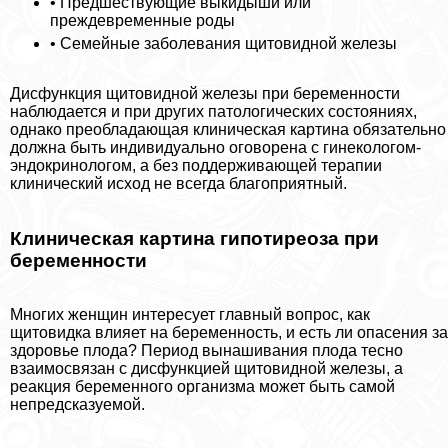
• Предшествующие выкидыши или
преждевременные роды
• Семейные заболевания щитовидной железы
Дисфункция щитовидной железы при беременности
наблюдается и при других патологических состояниях,
однако преобладающая клиническая картина обязательно
должна быть индивидуально оговорена с гинекологом-
эндокринологом, а без поддерживающей терапии
клинический исход не всегда благоприятный.
Клиническая картина гипотиреоза при
беременности
Многих женщин интересует главный вопрос, как
щитовидка влияет на беременность, и есть ли опасения за
здоровье плода? Период вынашивания плода тесно
взаимосвязан с дисфункцией щитовидной железы, а
реакция беременного организма может быть самой
непредсказуемой.