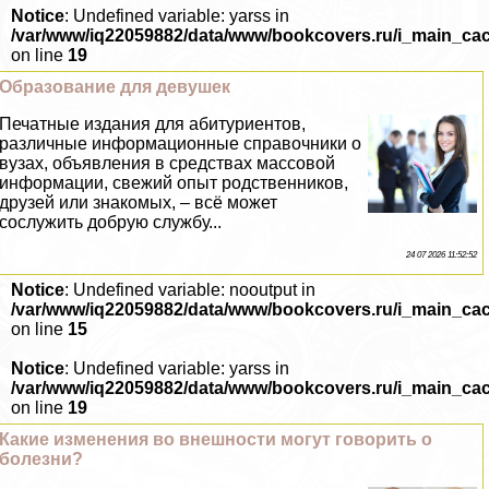
Notice
: Undefined variable: yarss in
/var/www/iq22059882/data/www/bookcovers.ru/i_main_ca
on line
19
Образование для дeвyшек
Печатные издания для абитуриентов,
различные информационные справочники о
вузах, объявления в средствах массовой
информации, свежий опыт родственников,
друзей или знакомых, – всё может
сослужить добрую службу...
24 07 2026 11:52:52
Notice
: Undefined variable: nooutput in
/var/www/iq22059882/data/www/bookcovers.ru/i_main_ca
on line
15
Notice
: Undefined variable: yarss in
/var/www/iq22059882/data/www/bookcovers.ru/i_main_ca
on line
19
Какие изменения во внешности могут говорить о
болезни?