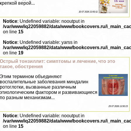
крепкой верой...
30 07 2026 23:50:11
Notice
: Undefined variable: nooutput in
/var/www/iq22059882/data/www/bookcovers.ru/i_main_ca
on line
15
Notice
: Undefined variable: yarss in
/var/www/iq22059882/data/www/bookcovers.ru/i_main_ca
on line
19
Острый тонзиллит: симптомы и лечение, что это
такое, обострения
Этим термином объединяют
воспалительные заболевания миндалин
ротоглотки, вызванные различным
этиологическим фактором и развивающиеся
по разным механизмам...
29 07 2026 13:50:15
Notice
: Undefined variable: nooutput in
/var/www/iq22059882/data/www/bookcovers.ru/i_main_ca
on line
15