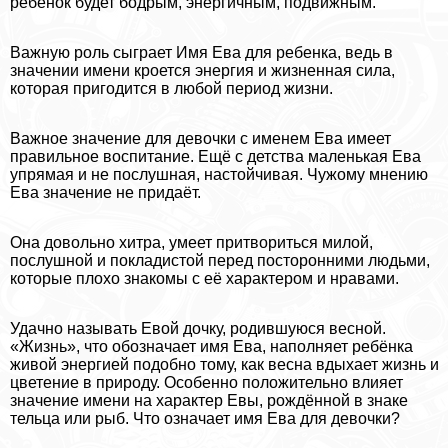
ребёнок будет бодрым, энергичным, подвижным.
Важную роль сыграет Имя Ева для ребенка, ведь в
значении имени кроется энергия и жизненная сила,
которая пригодится в любой период жизни.
Важное значение для дeвoчки с именем Ева имеет
правильное воспитание. Ещё с детства маленькая Ева
упрямая и не послушная, настойчивая. Чужому мнению
Ева значение не придаёт.
Она довольно хитра, умеет притвориться милой,
послушной и покладистой перед посторонними людьми,
которые плохо знакомы с её хаpaктером и нравами.
Удачно называть Евой дочку, родившуюся весной.
«Жизнь», что обозначает имя Ева, наполняет ребёнка
живой энергией подобно тому, как весна вдыхает жизнь и
цветение в природу. Особенно положительно влияет
значение имени на хаpaктер Евы, рождённой в знаке
тельца или рыб. Что означает имя Ева для дeвoчки?