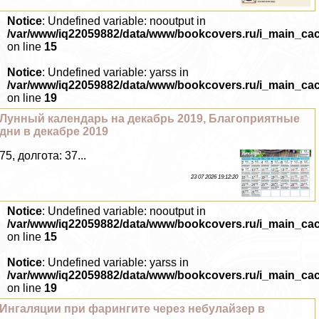
Notice
: Undefined variable: nooutput in
/var/www/iq22059882/data/www/bookcovers.ru/i_main_ca
on line
15
Notice
: Undefined variable: yarss in
/var/www/iq22059882/data/www/bookcovers.ru/i_main_ca
on line
19
Лунный календарь на декабрь 2019, Благоприятные
дни в декабре 2019
75, долгота: 37...
23 07 2026 19:12:20
Notice
: Undefined variable: nooutput in
/var/www/iq22059882/data/www/bookcovers.ru/i_main_ca
on line
15
Notice
: Undefined variable: yarss in
/var/www/iq22059882/data/www/bookcovers.ru/i_main_ca
on line
19
Ингаляции при фарингите через небулайзер в