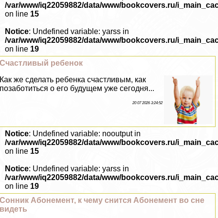
/var/www/iq22059882/data/www/bookcovers.ru/i_main_ca
on line
15
Notice
: Undefined variable: yarss in
/var/www/iq22059882/data/www/bookcovers.ru/i_main_ca
on line
19
Счастливый ребенок
Как же сделать ребенка счастливым, как
позаботиться о его будущем уже сегодня...
20 07 2026 3:24:52
Notice
: Undefined variable: nooutput in
/var/www/iq22059882/data/www/bookcovers.ru/i_main_ca
on line
15
Notice
: Undefined variable: yarss in
/var/www/iq22059882/data/www/bookcovers.ru/i_main_ca
on line
19
Сонник Абонемент, к чему снится Абонемент во сне
видеть