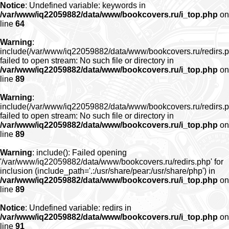
Notice
: Undefined variable: keywords in
/var/www/iq22059882/data/www/bookcovers.ru/i_top.php
on
line
64
Warning
:
include(/var/www/iq22059882/data/www/bookcovers.ru/redirs.p
failed to open stream: No such file or directory in
/var/www/iq22059882/data/www/bookcovers.ru/i_top.php
on
line
89
Warning
:
include(/var/www/iq22059882/data/www/bookcovers.ru/redirs.p
failed to open stream: No such file or directory in
/var/www/iq22059882/data/www/bookcovers.ru/i_top.php
on
line
89
Warning
: include(): Failed opening
'/var/www/iq22059882/data/www/bookcovers.ru/redirs.php' for
inclusion (include_path='.:/usr/share/pear:/usr/share/php') in
/var/www/iq22059882/data/www/bookcovers.ru/i_top.php
on
line
89
Notice
: Undefined variable: redirs in
/var/www/iq22059882/data/www/bookcovers.ru/i_top.php
on
line
91