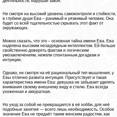
деятельности, нарушая закон.
Не смотря на высокий уровень самоконтроля и стойкости,
в глубине души Ева – ранимый и уязвимый человек. Она
будет со всей тщательностью скрывать этот факт от
окружающих.
Можно сказать, что это – основная тайна имени Ева. Ева
наделена высоким незаурядным интеллектом. Ей больше
свойственно доверять фактам и логическим
умозаключениям, нежели спонтанным догадкам и
интуиции.
Однако, не смотря на её рациональный тип мышления, у
Евы отлично развита интуиция. Присутствует и такая
хаpaктеристика имени Ева: дeвyшка не забывает уделять
внимания своему внешнему виду и стилю. Ева всегда
ухоженная и аккуратная.
Но уход за собой не превращается в её хобби, для неё
подобные занятия — всего лишь необходимость. Особое
значение Ева не придаёт таким женским радостям, как