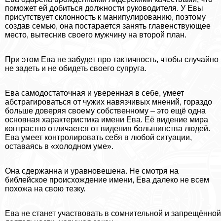
поможет ей добиться должности руководителя. У Евы
присутствует склонность к манипулированию, поэтому
создав семью, она постарается занять главенствующее
место, вытеснив своего мужчину на второй план.
При этом Ева не забудет про тактичность, чтобы случайно
не задеть и не обидеть своего супруга.
Ева самодостаточная и уверенная в себе, умеет
абстрагироваться от чужих навязчивых мнений, гораздо
больше доверяя своему собственному – это ещё одна
основная хаpaктеристика имени Ева. Её видение мира
контрастно отличается от видения большинства людей.
Ева умеет контролировать себя в любой ситуации,
оставаясь в «холодном уме».
Она сдержанна и уравновешена. Не смотря на
библейское происхождение имени, Ева далеко не всем
похожа на свою тезку.
Ева не станет участвовать в сомнительной и запрещённой