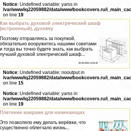
Notice
: Undefined variable: yarss in
/var/www/iq22059882/data/www/bookcovers.ru/i_main_ca
on line
19
Как выбрать духовой электрический шкаф
(встроенный), духовку
Поэтому отправляясь за покупкой,
обязательно вооружитесь нашими советами
и тогда вы точно будете знать, как выбрать
лучший духовой электрический шкаф...
06 08 2026 13:24:30
Notice
: Undefined variable: nooutput in
/var/www/iq22059882/data/www/bookcovers.ru/i_main_ca
on line
15
Notice
: Undefined variable: yarss in
/var/www/iq22059882/data/www/bookcovers.ru/i_main_ca
on line
19
Плетение макраме для начинающих
Это позволяло ему делать верёвки, что
существенно облегчало жизнь...