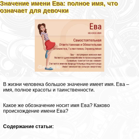
Значение имени Ева: полное имя, что
означает для дeвoчки
В жизни человека большое значение имеет имя. Ева –
имя, полное красоты и таинственности.
Какое же обозначение носит имя Ева? Каково
происхождение имени Ева?
Содержание статьи: