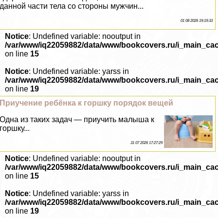
данной части тела со стороны мужчин...
01 08 2026 19:19:33
Notice
: Undefined variable: nooutput in
/var/www/iq22059882/data/www/bookcovers.ru/i_main_ca
on line
15
Notice
: Undefined variable: yarss in
/var/www/iq22059882/data/www/bookcovers.ru/i_main_ca
on line
19
Приучение ребёнка к горшку порядок вещей
Одна из таких задач — приучить малыша к
горшку...
31 07 2026 17:27:29
Notice
: Undefined variable: nooutput in
/var/www/iq22059882/data/www/bookcovers.ru/i_main_ca
on line
15
Notice
: Undefined variable: yarss in
/var/www/iq22059882/data/www/bookcovers.ru/i_main_ca
on line
19