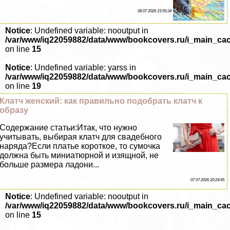
08 07 2026 15:55:34
Notice
: Undefined variable: nooutput in
/var/www/iq22059882/data/www/bookcovers.ru/i_main_ca
on line
15
Notice
: Undefined variable: yarss in
/var/www/iq22059882/data/www/bookcovers.ru/i_main_ca
on line
19
Клатч женский: как правильно подобрать клатч к
образу
Содержание статьи:Итак, что нужно
учитывать, выбирая клатч для свадебного
наряда?Если платье короткое, то сумочка
должна быть миниатюрной и изящной, не
больше размера ладони...
07 07 2026 20:24:45
Notice
: Undefined variable: nooutput in
/var/www/iq22059882/data/www/bookcovers.ru/i_main_ca
on line
15