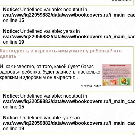
Notice
: Undefined variable: nooutput in
/var/www/iq22059882/data/www/bookcovers.ru/i_main_ca
on line
15
Notice
: Undefined variable: yarss in
/var/www/iq22059882/data/www/bookcovers.ru/i_main_ca
on line
19
Как поднять и укрепить иммунитет у ребенка? что
делать
И, как известно, от того, какой будет базис
здоровья ребенка, будет зависеть, насколько
крепким и здоровым он вырастит...
01 07 2026 12:24:22
Notice
: Undefined variable: nooutput in
/var/www/iq22059882/data/www/bookcovers.ru/i_main_ca
on line
15
Notice
: Undefined variable: yarss in
/var/www/iq22059882/data/www/bookcovers.ru/i_main_ca
on line
19