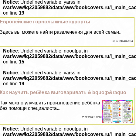
Notice
: Undefined variable: yarss in
/var/www/iq22059882/data/www/bookcovers.ru/i_main_ca
on line
19
Европейские горнолыжные курорты
Здесь вы можете найти развлечения для всей семьи...
06 07 2026 20:31:13
Notice
: Undefined variable: nooutput in
/var/www/iq22059882/data/www/bookcovers.ru/i_main_ca
on line
15
Notice
: Undefined variable: yarss in
/var/www/iq22059882/data/www/bookcovers.ru/i_main_ca
on line
19
Как научить ребёнка выговаривать &laquo;р&raquo
Так можно улучшить произношение ребёнка
без помощи специалиста...
05 07 2026 11:17:26
Notice
: Undefined variable: nooutput in
/var/www/iq22059882/data/www/bookcovers.ru/i_main_ca