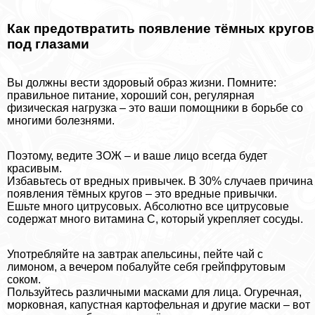
Как предотвратить появление тёмных кругов
под глазами
Вы должны вести здоровый образ жизни. Помните:
правильное питание, хороший сон, регулярная
физическая нагрузка – это ваши помощники в борьбе со
многими болезнями.
Поэтому, ведите ЗОЖ – и ваше лицо всегда будет
красивым.
Избавьтесь от вредных привычек. В 30% случаев причина
появления тёмных кругов – это вредные привычки.
Ешьте много цитрусовых. Абсолютно все цитрусовые
содержат много витамина С, который укрепляет сосуды.
Употрeбляйте на завтpaк апельсины, пейте чай с
лимоном, а вечером побалуйте себя грейпфрутовым
соком.
Пользуйтесь различными масками для лица. Огуречная,
морковная, капустная картофельная и другие маски – вот