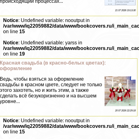
происходящий процессах...
21 07 2026 19:13:30
Notice
: Undefined variable: nooutput in
/var/www/iq22059882/data/www/bookcovers.ru/i_main_ca
on line
15
Notice
: Undefined variable: yarss in
/var/www/iq22059882/data/www/bookcovers.ru/i_main_ca
on line
19
Красная свадьба (в красно-белых цветах):
оформление
Ведь, чтобы взяться за оформление
свадьбы в красном цвете, следует не только
этого захотеть, но и жить этим, а также
сделать всё безукоризненно и на высшем
уровне...
20 07 2026 22:29:18
Notice
: Undefined variable: nooutput in
/var/www/iq22059882/data/www/bookcovers.ru/i_main_ca
on line
15