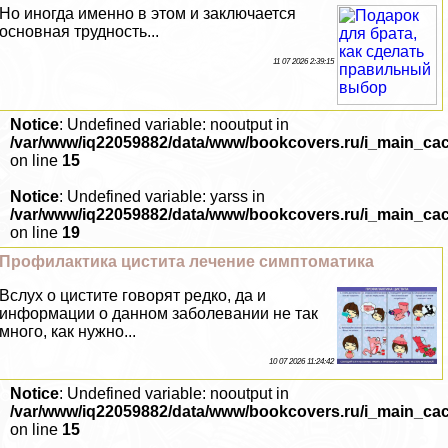
Но иногда именно в этом и заключается
основная трудность...
11 07 2026 2:39:15
Notice
: Undefined variable: nooutput in
/var/www/iq22059882/data/www/bookcovers.ru/i_main_ca
on line
15
Notice
: Undefined variable: yarss in
/var/www/iq22059882/data/www/bookcovers.ru/i_main_ca
on line
19
Профилактика цистита лечение симптоматика
Вслух о цистите говорят редко, да и
информации о данном заболевании не так
много, как нужно...
10 07 2026 11:24:42
Notice
: Undefined variable: nooutput in
/var/www/iq22059882/data/www/bookcovers.ru/i_main_ca
on line
15