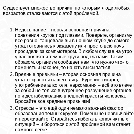
Существует множество причин, по которым люди любых
возрастов сталкиваются с этой проблемой.
Недосыпание – первая основная причина
появления кругов под глазами. Поверьте, организму
всё равно: танцевали вы в ночном клубе до самого
утра, готовились к экзамену или просто всю ночь
просидели за компьютером. В любом случае на утро
у вас появятся тёмные круги под глазами. Таким
образом, организм сообщает нам, что нужно что-то
поменять и наконец-то начать высыпаться.
Вредные привычки – вторая основная причина
утраты красоты вашего лица. Курение сигарет,
употрeбление алкоголя, наркомания – всё это влечёт
за собой не только внутреннее разрушение органов,
но и дестабилизацию внешней красоты человека.
Бросайте все вредные привычки!
Стрессы – это ещё один немало важный фактор
образования тёмных кругов. Поменьше нервничайте
и переживайте. Старайтесь избегать конфликтных
ситуаций – и бороться с этой проблемой вам станет
намного легче.