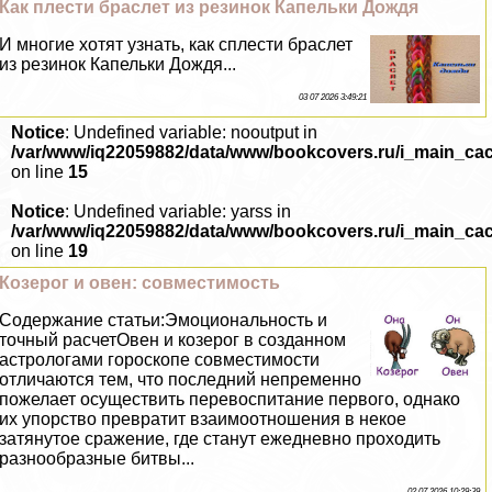
Как плести браслет из резинок Капельки Дождя
И многие хотят узнать, как сплести браслет
из резинок Капельки Дождя...
03 07 2026 3:49:21
Notice
: Undefined variable: nooutput in
/var/www/iq22059882/data/www/bookcovers.ru/i_main_ca
on line
15
Notice
: Undefined variable: yarss in
/var/www/iq22059882/data/www/bookcovers.ru/i_main_ca
on line
19
Козерог и овен: совместимость
Содержание статьи:Эмоциональность и
точный расчетОвен и козерог в созданном
астрологами гороскопе совместимости
отличаются тем, что последний непременно
пожелает осуществить перевоспитание первого, однако
их упорство превратит взаимоотношения в некое
затянутое сражение, где станут ежедневно проходить
разнообразные битвы...
02 07 2026 10:29:39