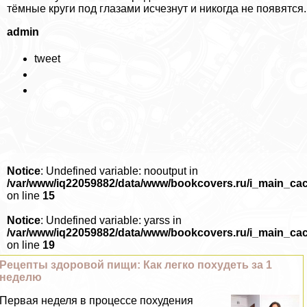
тёмные круги под глазами исчезнут и никогда не появятся.
admin
tweet
Notice
: Undefined variable: nooutput in
/var/www/iq22059882/data/www/bookcovers.ru/i_main_ca
on line
15
Notice
: Undefined variable: yarss in
/var/www/iq22059882/data/www/bookcovers.ru/i_main_ca
on line
19
Рецепты здоровой пищи: Как легко похудеть за 1
неделю
Первая неделя в процессе похудения