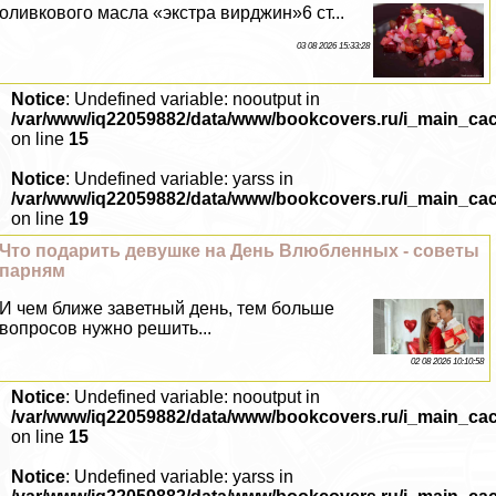
оливкового масла «экстра вирджин»6 ст...
03 08 2026 15:33:28
Notice
: Undefined variable: nooutput in
/var/www/iq22059882/data/www/bookcovers.ru/i_main_ca
on line
15
Notice
: Undefined variable: yarss in
/var/www/iq22059882/data/www/bookcovers.ru/i_main_ca
on line
19
Что подарить дeвyшке на День Влюбленных - советы
парням
И чем ближе заветный день, тем больше
вопросов нужно решить...
02 08 2026 10:10:58
Notice
: Undefined variable: nooutput in
/var/www/iq22059882/data/www/bookcovers.ru/i_main_ca
on line
15
Notice
: Undefined variable: yarss in