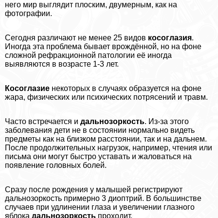
него мир выглядит плоским, двумерным, как на
фотографии.
Сегодня различают не менее 25 видов
косоглазия
.
Иногда эта проблема бывает врождённой, но на фоне
сложной рефpaкционной патологии её иногда
выявляются в возрасте 1-3 лет.
Косоглазие
некоторых в случаях образуется на фоне
жара, физических или психических потрясений и травм.
Часто встречается и
дальнозоркость
. Из-за этого
заболевания дети не в состоянии нормально видеть
предметы как на близком расстоянии, так и на дальнем.
После продолжительных нагрузок, например, чтения или
письма они могут быстро уставать и жаловаться на
появление головных болей.
Сразу после рождения у малышей регистрируют
дальнозоркость примерно 3 диоптрий. В большинстве
случаев при удлинении глаза и увеличении глазного
яблока
дальнозоркость
проходит.