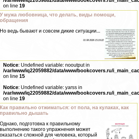
/var/www/iq22059882/data/www/bookcovers.ru/i_main_ca
on line
19
У мужа любовница, что делать, виды помощи,
обращения
Но ведь бывают и совсем дикие ситуации...
01 08 2026 15:19:22
Notice
: Undefined variable: nooutput in
/var/www/iq22059882/data/www/bookcovers.ru/i_main_ca
on line
15
Notice
: Undefined variable: yarss in
/var/www/iq22059882/data/www/bookcovers.ru/i_main_ca
on line
19
Как правильно отжиматься: от пола, на кулаках, как
правильно дышать
Однако, подготовка к правильному
выполнению такого упражнения может
оказаться сложной для человека, который