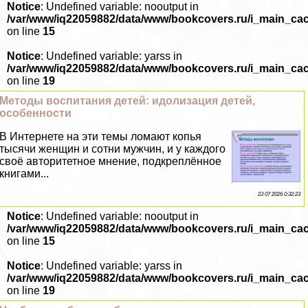
Notice
: Undefined variable: nooutput in
/var/www/iq22059882/data/www/bookcovers.ru/i_main_ca
on line
15
Notice
: Undefined variable: yarss in
/var/www/iq22059882/data/www/bookcovers.ru/i_main_ca
on line
19
Методы воспитания детей: идолизация детей,
особенности
В Интернете на эти темы ломают копья
тысячи женщин и сотни мужчин, и у каждого
своё авторитетное мнение, подкреплённое
книгами...
23 07 2026 0:32:23
Notice
: Undefined variable: nooutput in
/var/www/iq22059882/data/www/bookcovers.ru/i_main_ca
on line
15
Notice
: Undefined variable: yarss in
/var/www/iq22059882/data/www/bookcovers.ru/i_main_ca
on line
19