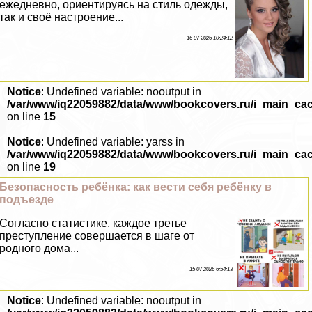
ежедневно, ориентируясь на стиль одежды,
так и своё настроение...
16 07 2026 10:24:12
Notice
: Undefined variable: nooutput in
/var/www/iq22059882/data/www/bookcovers.ru/i_main_ca
on line
15
Notice
: Undefined variable: yarss in
/var/www/iq22059882/data/www/bookcovers.ru/i_main_ca
on line
19
Безопасность ребёнка: как вести себя ребёнку в
подъезде
Согласно статистике, каждое третье
преступление совершается в шаге от
родного дома...
15 07 2026 6:54:13
Notice
: Undefined variable: nooutput in