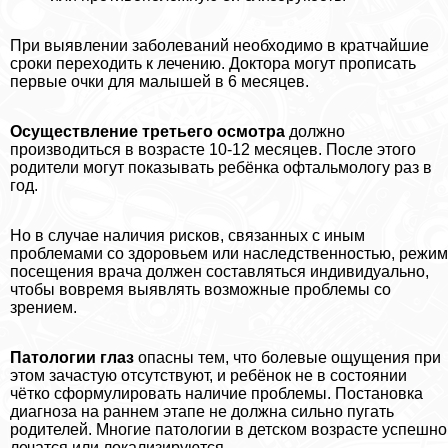
При выявлении заболеваний необходимо в кратчайшие
сроки переходить к лечению. Доктора могут прописать
первые очки для малышей в 6 месяцев.
Осуществление третьего осмотра
должно
производиться в возрасте 10-12 месяцев. После этого
родители могут показывать ребёнка офтальмологу раз в
год.
Но в случае наличия рисков, связанных с иным
проблемами со здоровьем или наследственностью, режим
посещения врача должен составляться индивидуально,
чтобы вовремя выявлять возможные проблемы со
зрением.
Патологии глаз
опасны тем, что болевые ощущения при
этом зачастую отсутствуют, и ребёнок не в состоянии
чётко сформулировать наличие проблемы. Постановка
диагноза на раннем этапе не должна сильно пугать
родителей. Многие патологии в детском возрасте успешно
лечатся или локализируются.