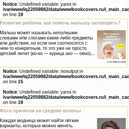
Notice
: Undefined variable: yarss in
/var/www/iq22059882/data/www/bookcovers.ru/i_main_ca
on line
19
Развитие ребёнка: как помочь малышу заговорить?
Малыш может называть неполными
словами или слогами какие-либо предметы
или действия, но если они соотносятся с
чем-то конкретным, то это уже не просто
детский лепет (ко-ко — курица ако — окно)...
17 07 2026 17:14:56
Notice
: Undefined variable: nooutput in
/var/www/iq22059882/data/www/bookcovers.ru/i_main_ca
on line
15
Notice
: Undefined variable: yarss in
/var/www/iq22059882/data/www/bookcovers.ru/i_main_ca
on line
19
Фото причёски на средние волосы
Каждая модница может найти лёгкие
варианты, которые можно менять