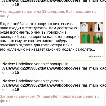
/var/www/iq22059882/data/www/bookcovers.ru/i_main_ca
on line
19
Что подарить папе на 23 февраля, Как поздравить
папу
Люди с хобби часто говорят о них, если ваш
папа входит в этот десяток, вам достаточно
будет вспомнить, о чем вы говорили в
последний раз, наверняка ваш отец говорил
вам, что ему не хватает какого-нибудь
полезного гаджета для компьютера или в
его коллекцию не хватает какой-то модели самолета...
04 08 2026 5:38:13
Notice
: Undefined variable: nooutput in
/var/www/iq22059882/data/www/bookcovers.ru/i_main_ca
on line
15
Notice
: Undefined variable: yarss in
/var/www/iq22059882/data/www/bookcovers.ru/i_main_ca
on line
19
Заправка винегрет (Vinaigrette), пошаговый рецепт с
фото