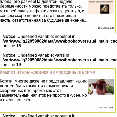
плода, его размерНа девятой неделе
беременности можно представить только,
мозг ребенка уже фактически существует, и
совсем скоро появится его важнейшая
часть, ответственная за будущее движение...
28 07 2026 7:11:15
Notice
: Undefined variable: nooutput in
/var/www/iq22059882/data/www/bookcovers.ru/i_main_ca
on line
15
Notice
: Undefined variable: yarss in
/var/www/iq22059882/data/www/bookcovers.ru/i_main_ca
on line
19
Компот из крыжовника и смородины на зиму
Кстати, многие даже не представляют, каким
должен быть компот из крыжовника и
смородины, в то время как этот
замечательный напиток не просто вкусен, но
и очень полезен...
27 07 2026 0:59:57
Notice
: Undefined variable: nooutput in