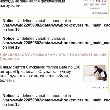
никогда не занимался физическими
нагрузками...
31 07 2026 8:35:22
Notice
: Undefined variable: nooutput in
/var/www/iq22059882/data/www/bookcovers.ru/i_main_ca
on line
15
Notice
: Undefined variable: yarss in
/var/www/iq22059882/data/www/bookcovers.ru/i_main_ca
on line
19
Приснилась Служанка к чему это, что означает во сне
Служанка
К чему снится Служанка: толкование по 100
авторамПриснилась Служанка , к чему
это:Служанка – ложь, сплетни, обман,
болезнь...
30 07 2026 14:50:38
Notice
: Undefined variable: nooutput in
/var/www/iq22059882/data/www/bookcovers.ru/i_main_ca
on line
15