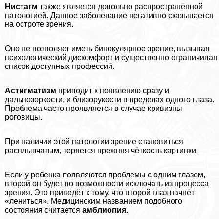
Нистагм
также является довольно распространённой
патологией. Данное заболевание негативно сказывается
на остроте зрения.
Оно не позволяет иметь бинокулярное зрение, вызывая
психологический дискомфорт и существенно ограничивая
список доступных профессий.
Астигматизм
приводит к появлению сразу и
дальнозоркости, и близорукости в пределах одного глаза.
Проблема часто проявляется в случае кривизны
роговицы.
При наличии этой патологии зрение становиться
расплывчатым, теряется прежняя чёткость картинки.
Если у ребенка появляются проблемы с одним глазом,
второй он будет по возможности исключать из процесса
зрения. Это приведёт к тому, что второй глаз начнёт
«лениться». Медицинским названием подобного
состояния считается
амблиопия
.