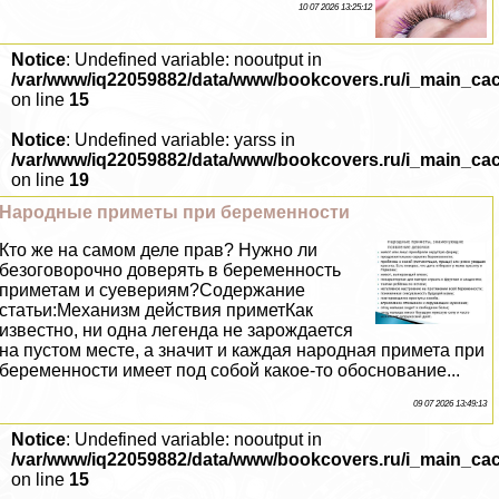
10 07 2026 13:25:12
Notice
: Undefined variable: nooutput in
/var/www/iq22059882/data/www/bookcovers.ru/i_main_ca
on line
15
Notice
: Undefined variable: yarss in
/var/www/iq22059882/data/www/bookcovers.ru/i_main_ca
on line
19
Народные приметы при беременности
Кто же на самом деле прав? Нужно ли
безоговорочно доверять в беременность
приметам и суевериям?Содержание
статьи:Механизм действия приметКак
известно, ни одна легенда не зарождается
на пустом месте, а значит и каждая народная примета при
беременности имеет под собой какое-то обоснование...
09 07 2026 13:49:13
Notice
: Undefined variable: nooutput in
/var/www/iq22059882/data/www/bookcovers.ru/i_main_ca
on line
15