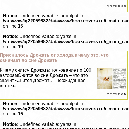
06 08 2026 12:49:38
Notice
: Undefined variable: nooutput in
/var/www/iq22059882/data/www/bookcovers.ru/i_main_ca
on line
15
Notice
: Undefined variable: yarss in
/var/www/iq22059882/data/www/bookcovers.ru/i_main_ca
on line
19
Приснилось Дрожать от холода к чему это, что
означает во сне Дрожать
К чему снится Дрожать: толкование по 100
авторамСнится во сне Дрожать – что это
значит?Снится Дрожать – неожиданная
встреча...
05 08 2026 18:47:44
Notice
: Undefined variable: nooutput in
/var/www/iq22059882/data/www/bookcovers.ru/i_main_ca
on line
15
Notice
: Undefined variable: yarss in