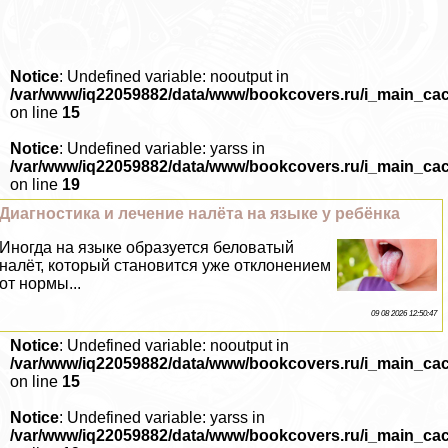
Notice
: Undefined variable: nooutput in
/var/www/iq22059882/data/www/bookcovers.ru/i_main_ca
on line
15
Notice
: Undefined variable: yarss in
/var/www/iq22059882/data/www/bookcovers.ru/i_main_ca
on line
19
Диагностика и лечение налёта на языке у ребёнка
Иногда на языке образуется беловатый
налёт, который становится уже отклонением
от нормы...
09 08 2026 12:50:47
Notice
: Undefined variable: nooutput in
/var/www/iq22059882/data/www/bookcovers.ru/i_main_ca
on line
15
Notice
: Undefined variable: yarss in
/var/www/iq22059882/data/www/bookcovers.ru/i_main_ca