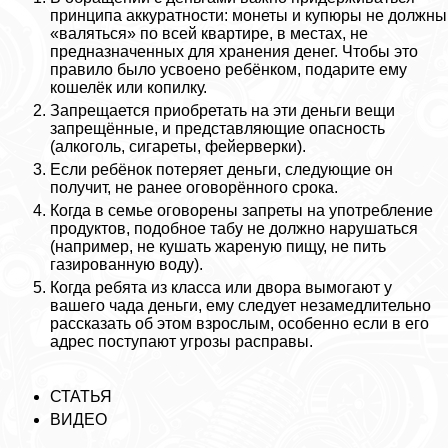
принципа аккуратности: монеты и купюры не должны
«валяться» по всей квартире, в местах, не
предназначенных для хранения денег. Чтобы это
правило было усвоено ребёнком, подарите ему
кошелёк или копилку.
Запрещается приобретать на эти деньги вещи
запрещённые, и представляющие опасность
(алкоголь, сигареты, фейерверки).
Если ребёнок потеряет деньги, следующие он
получит, не ранее оговорённого срока.
Когда в семье оговорены запреты на употрeбление
продуктов, подобное табу не должно нарушаться
(например, не кушать жареную пищу, не пить
газированную воду).
Когда ребята из класса или двора вымогают у
вашего чада деньги, ему следует незамедлительно
рассказать об этом взрослым, особенно если в его
адрес поступают угрозы расправы.
СТАТЬЯ
ВИДЕО