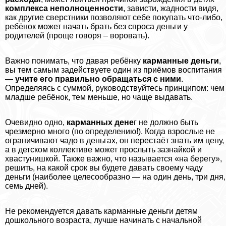
комплекса неполноценности
, зависти, жадности видя,
как другие сверстники позволяют себе покупать что-либо,
ребёнок может начать брать без спроса деньги у
родителей (проще говоря – воровать).
Важно понимать, что давая ребёнку
карманные деньги
,
вы тем самым задействуете один из приёмов воспитания
—
учите его правильно обращаться с ними
.
Определяясь с суммой, руководствуйтесь принципом: чем
младше ребёнок, тем меньше, но чаще выдавать.
Очевидно одно,
карманных дене
г не должно быть
чрезмерно много (по определению!). Когда взрослые не
ограничивают чадо в деньгах, он перестаёт знать им цену,
а в детском коллективе может прослыть зазнайкой и
хвастунишкой. Также важно, что называется «на берегу»,
решить, на какой срок вы будете давать своему чаду
деньги (наиболее целесообразно — на один день, три дня,
семь дней).
Не рекомендуется давать карманные деньги детям
дошкольного возраста, лучше начинать с начальной