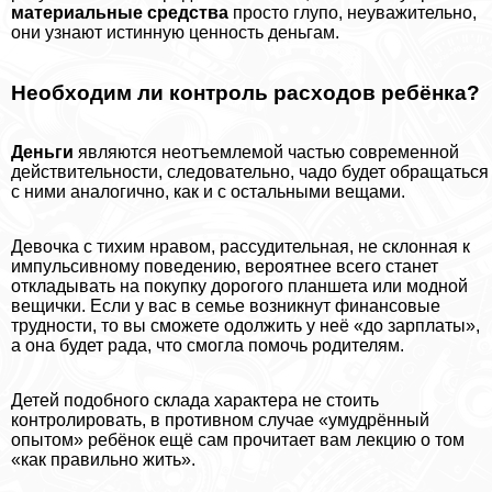
материальные средства
просто глупо, неуважительно,
они узнают истинную ценность деньгам.
Необходим ли контроль расходов ребёнка?
Деньги
являются неотъемлемой частью современной
действительности, следовательно, чадо будет обращаться
с ними аналогично, как и с остальными вещами.
Дeвoчка с тихим нравом, рассудительная, не склонная к
импульсивному поведению, вероятнее всего станет
откладывать на покупку дорогого планшета или модной
вещички. Если у вас в семье возникнут финансовые
трудности, то вы сможете одолжить у неё «до зарплаты»,
а она будет рада, что смогла помочь родителям.
Детей подобного склада хаpaктера не стоить
контролировать, в противном случае «умудрённый
опытом» ребёнок ещё сам прочитает вам лекцию о том
«как правильно жить».