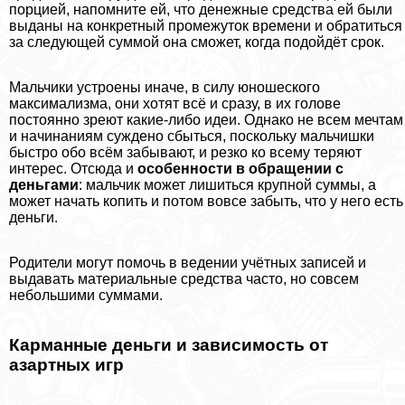
порцией, напомните ей, что денежные средства ей были
выданы на конкретный промежуток времени и обратиться
за следующей суммой она сможет, когда подойдёт срок.
Мальчики устроены иначе, в силу юношеского
максимализма, они хотят всё и сразу, в их голове
постоянно зреют какие-либо идеи. Однако не всем мечтам
и начинаниям суждено сбыться, поскольку мальчишки
быстро обо всём забывают, и резко ко всему теряют
интерес. Отсюда и
особенности в обращении с
деньгами
: мальчик может лишиться крупной суммы, а
может начать копить и потом вовсе забыть, что у него есть
деньги.
Родители могут помочь в ведении учётных записей и
выдавать материальные средства часто, но совсем
небольшими суммами.
Карманные деньги и зависимость от
азapтных игр