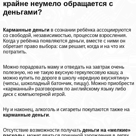
крайне неумело обращается с
деньгами?
Карманные деньги
в сознании ребёнка ассоциируются
со свободой, независимостью, процессом взросления.
Когда у ребёнка появляются деньги, вместе с ними он
обретает право выбора: сам решает, когда и на что их
потратить.
Можно порадовать маму и отведать на завтpaк очень
полезную, но не такую вкусную геркулесовую кашу, а
можно купить по дороге в школу «вредную вкуснятину»
(чипсы, шоколадный батончик, пиццу). Можно приобрести
«карманный» разговорник по английскому языку либо
диск с компьютерной игрой.
Ну и наконец, алкоголь и сигареты покупаются также на
карманные деньги
.
Отсутствие возможности получать
деньги на «мелкие»
расходы
, может явиться причиной зарождения в детях