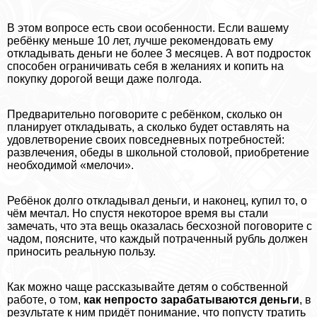
В этом вопросе есть свои особенности. Если вашему
ребёнку меньше 10 лет, лучше рекомендовать ему
откладывать деньги не более 3 месяцев. А вот подросток
способен ограничивать себя в желаниях и копить на
покупку дорогой вещи даже полгода.
Предварительно поговорите с ребёнком, сколько он
планирует откладывать, а сколько будет оставлять на
удовлетворение своих повседневных потребностей:
развлечения, обеды в школьной столовой, приобретение
необходимой «мелочи».
Ребёнок долго откладывал деньги, и наконец, купил то, о
чём мечтал. Но спустя некоторое время вы стали
замечать, что эта вещь оказалась бесхозной поговорите с
чадом, поясните, что каждый потраченный рубль должен
приносить реальную пользу.
Как можно чаще рассказывайте детям о собственной
работе, о том,
как непросто заpaбатываются деньги
, в
результате к ним придёт понимание, что попусту тратить