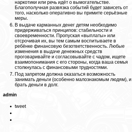
наркотики или речь идёт о вымогательстве.
Благополучная развязка событий будет зависеть от
того, насколько оперативно вы примите серьёзные
меры.
В выдаче карманных денег детям необходимо
придерживаться принципов: стабильности и
своевременности. Пропуская «выплаты» или
отсрочивая их, вы тем самым воспитываете в
ребёнке финансовую безответственность. Любые
изменения в выдаче денежных средств
проговаривайте и согласовывайте с чадом, ищете
взаимопонимания с его стороны, когда ваша семья
столкнулась с финансовыми трудностями.
Под запретом должна оказаться возможность
занимать деньги (особенно малознакомым людям), и
брать деньги в долг.
admin
tweet