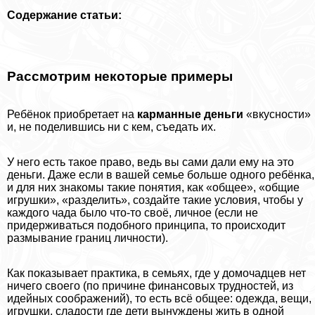
Содержание статьи:
Рассмотрим некоторые примеры
Ребёнок приобретает на
карманные деньги
«вкусности»
и, не поделившись ни с кем, съедать их.
У него есть такое право, ведь вы сами дали ему на это
деньги. Даже если в вашей семье больше одного ребёнка,
и для них знакомы такие понятия, как «общее», «общие
игрушки», «разделить», создайте такие условия, чтобы у
каждого чада было что-то своё, личное (если не
придерживаться подобного принципа, то происходит
размывание границ личности).
Как показывает пpaктика, в семьях, где у домочадцев нет
ничего своего (по причине финансовых трудностей, из
идейных соображений), то есть всё общее: одежда, вещи,
игрушки, сладости где дети вынуждены жить в одной