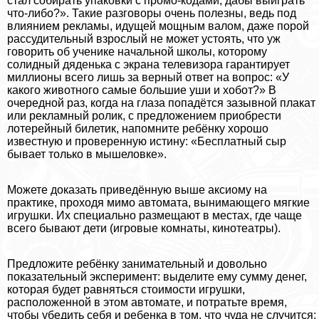
стал собирать упаковки с промо-кодами, дабы выиграть
что-либо?». Такие разговоры очень полезны, ведь под
влиянием рекламы, идущей мощным валом, даже порой
рассудительный взрослый не может устоять, что уж
говорить об ученике начальной школы, которому
солидный дяденька с экрана телевизора гарантирует
миллионы всего лишь за верный ответ на вопрос: «У
какого животного самые большие уши и хобот?» В
очередной раз, когда на глаза попадётся зазывной плакат
или рекламный ролик, с предложением приобрести
лотерейный билетик, напомните ребёнку хорошо
известную и проверенную истину: «Бесплатный сыр
бывает только в мышеловке».
Можете доказать приведённую выше аксиому на
пpaктике, проходя мимо автомата, вынимающего мягкие
игрушки. Их специально размещают в местах, где чаще
всего бывают дети (игровые комнаты, кинотеатры).
Предложите ребёнку занимательный и довольно
показательный эксперимент: выделите ему сумму денег,
которая будет равняться стоимости игрушки,
расположенной в этом автомате, и потратьте время,
чтобы убедить себя и ребенка в том, что чуда не случится: