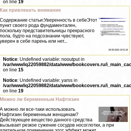
on line
19
Как привлекать внимание
Содержание статьи:Уверенность в себеЭтот
пункт своего рода фундаментален,
поскольку представительницы прекрасного
пола, будто на подсознании чувствуют,
уверен в себе парень или нет...
08 08 2026 19:51:34
Notice
: Undefined variable: nooutput in
/var/www/iq22059882/data/www/bookcovers.ru/i_main_ca
on line
15
Notice
: Undefined variable: yarss in
/var/www/iq22059882/data/www/bookcovers.ru/i_main_ca
on line
19
Можно ли беременным Нафтизин
А можно ли все-таки использовать
Нафтизин беременным женщинам?
Действующее вещество данного средства
вызывает резкое сужение сосудов носоглотки, а при
длительном применении этот эффект может