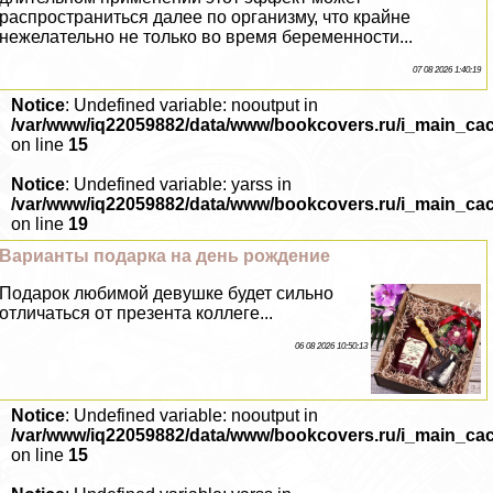
распространиться далее по организму, что крайне
нежелательно не только во время беременности...
07 08 2026 1:40:19
Notice
: Undefined variable: nooutput in
/var/www/iq22059882/data/www/bookcovers.ru/i_main_ca
on line
15
Notice
: Undefined variable: yarss in
/var/www/iq22059882/data/www/bookcovers.ru/i_main_ca
on line
19
Варианты подарка на день рождение
Подарок любимой дeвyшке будет сильно
отличаться от презента коллеге...
06 08 2026 10:50:13
Notice
: Undefined variable: nooutput in
/var/www/iq22059882/data/www/bookcovers.ru/i_main_ca
on line
15