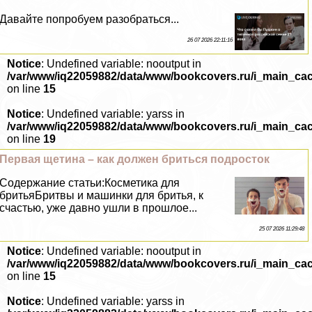
Давайте попробуем разобраться...
26 07 2026 22:11:16
Notice
: Undefined variable: nooutput in
/var/www/iq22059882/data/www/bookcovers.ru/i_main_ca
on line
15
Notice
: Undefined variable: yarss in
/var/www/iq22059882/data/www/bookcovers.ru/i_main_ca
on line
19
Первая щетина – как должен бриться подросток
Содержание статьи:Косметика для
бритьяБритвы и машинки для бритья, к
счастью, уже давно ушли в прошлое...
25 07 2026 11:29:48
Notice
: Undefined variable: nooutput in
/var/www/iq22059882/data/www/bookcovers.ru/i_main_ca
on line
15
Notice
: Undefined variable: yarss in