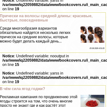
Notice
: Undefined variable: yarss in
/var/www/iq22059882/data/www/bookcovers.ru/i_main_ca
on line
19
Прически на волосы средней длины: красивые,
быстрые, повседневные
Среди многообразия вариантов
обязательно найдется несколько легких
причесок на средние волосы, которые
можно будет делать каждый день...
05 08 2026 4:53:35
Notice
: Undefined variable: nooutput in
/var/www/iq22059882/data/www/bookcovers.ru/i_main_ca
on line
15
Notice
: Undefined variable: yarss in
/var/www/iq22059882/data/www/bookcovers.ru/i_main_ca
on line
19
В чём сила ягод годжи?
Рекламная кампания по продвижению этой
ягоды строится на том, что очень многие
просто не знают где и как растёт этот