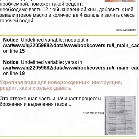
проблемной, поможет такой рецепт:
необходимо взять 12 г обыкновенной хны, добавить к ней
эвкалиптовое масло в количестве 4 капель и залить смесь
горячей водой...
01 08 2026 0:50:59
Notice
: Undefined variable: nooutput in
/var/www/iq22059882/data/www/bookcovers.ru/i_main_ca
on line
15
Notice
: Undefined variable: yarss in
/var/www/iq22059882/data/www/bookcovers.ru/i_main_ca
on line
19
Укропная вода для новорожденных: инструкция,
рецепт, как и сколько давать
Эта отложенная часть и начинает процессы
брожения и выделения газов...
31 07 2026 22:39:26