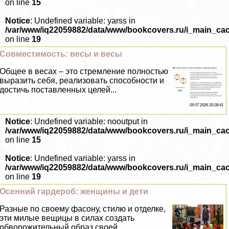
on line
15
Notice
: Undefined variable: yarss in
/var/www/iq22059882/data/www/bookcovers.ru/i_main_ca
on line
19
Совместимость: весы и весы
Общее в весах – это стремление полностью
выразить себя, реализовать способности и
достичь поставленных целей...
09 07 2026 20:38:41
Notice
: Undefined variable: nooutput in
/var/www/iq22059882/data/www/bookcovers.ru/i_main_ca
on line
15
Notice
: Undefined variable: yarss in
/var/www/iq22059882/data/www/bookcovers.ru/i_main_ca
on line
19
Осенний гардероб: женщины и дети
Разные по своему фасону, стилю и отделке,
эти милые вещицы в силах создать
обворожительный образ своей