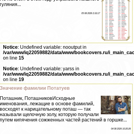
гуляния...
05 08 2026 2:33:17
Notice
: Undefined variable: nooutput in
/var/www/iq22059882/data/www/bookcovers.ru/i_main_ca
on line
15
Notice
: Undefined variable: yarss in
/var/www/iq22059882/data/www/bookcovers.ru/i_main_ca
on line
19
Значение фамилии Потатуев
Поташник, ПоташниковИсходные
именования, лежащие в основе фамилий,
восходят к нарицательному поташ — так
называли щелочную золу, которую получали
путем кипячения сожженных частей растений в горшке...
04 08 2026 10:20:26