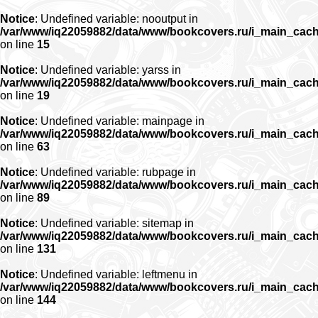
Notice
: Undefined variable: nooutput in
/var/www/iq22059882/data/www/bookcovers.ru/i_main_cac
on line
15
Notice
: Undefined variable: yarss in
/var/www/iq22059882/data/www/bookcovers.ru/i_main_cac
on line
19
Notice
: Undefined variable: mainpage in
/var/www/iq22059882/data/www/bookcovers.ru/i_main_cac
on line
63
Notice
: Undefined variable: rubpage in
/var/www/iq22059882/data/www/bookcovers.ru/i_main_cac
on line
89
Notice
: Undefined variable: sitemap in
/var/www/iq22059882/data/www/bookcovers.ru/i_main_cac
on line
131
Notice
: Undefined variable: leftmenu in
/var/www/iq22059882/data/www/bookcovers.ru/i_main_cac
on line
144