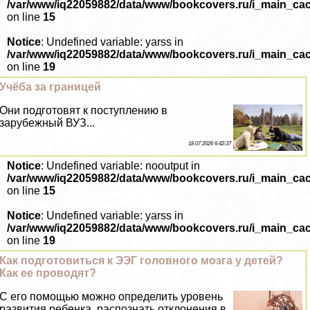
/var/www/iq22059882/data/www/bookcovers.ru/i_main_ca
on line
15
Notice
: Undefined variable: yarss in
/var/www/iq22059882/data/www/bookcovers.ru/i_main_ca
on line
19
Учёба за границей
Они подготовят к поступлению в
зарубежный ВУЗ...
18 07 2026 6:42:37
Notice
: Undefined variable: nooutput in
/var/www/iq22059882/data/www/bookcovers.ru/i_main_ca
on line
15
Notice
: Undefined variable: yarss in
/var/www/iq22059882/data/www/bookcovers.ru/i_main_ca
on line
19
Как подготовиться к ЭЭГ головного мозга у детей?
Как ее проводят?
С его помощью можно определить уровень
развития ребенка, распознать отклонения в