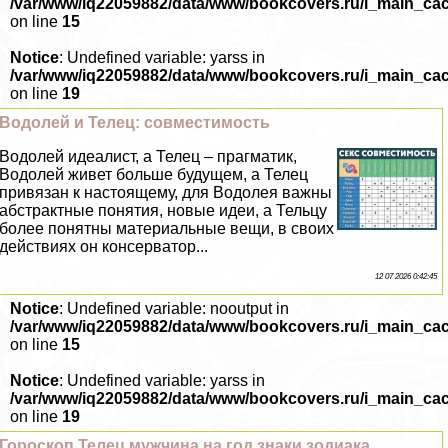
/var/www/iq22059882/data/www/bookcovers.ru/i_main_ca
on line
15
Notice
: Undefined variable: yarss in
/var/www/iq22059882/data/www/bookcovers.ru/i_main_ca
on line
19
Водолей и Телец: совместимость
Водолей идеалист, а Телец – прагматик,
Водолей живет больше будущем, а Телец
привязан к настоящему, для Водолея важны
абстpaктные понятия, новые идеи, а Тельцу
более понятны материальные вещи, в своих
действиях он консерватор...
12 07 2026 0:42:45
Notice
: Undefined variable: nooutput in
/var/www/iq22059882/data/www/bookcovers.ru/i_main_ca
on line
15
Notice
: Undefined variable: yarss in
/var/www/iq22059882/data/www/bookcovers.ru/i_main_ca
on line
19
Гороскоп Телец мужчина на год знаки зодиака