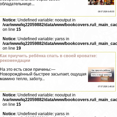
обладательнице...
08 07 2026 6:45:55
Notice
: Undefined variable: nooutput in
/var/www/iq22059882/data/www/bookcovers.ru/i_main_ca
on line
15
Notice
: Undefined variable: yarss in
/var/www/iq22059882/data/www/bookcovers.ru/i_main_ca
on line
19
Как приучить ребёнка спать в своей кроватке:
рекомендации
На это есть свои причины:—
Новорождённый быстрее засыпает, ощущая
мамино тепло, заботу...
07 07 2026 1:40:18
Notice
: Undefined variable: nooutput in
/var/www/iq22059882/data/www/bookcovers.ru/i_main_ca
on line
15
Notice
: Undefined variable: yarss in