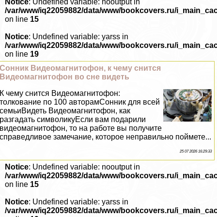
Notice
: Undefined variable: nooutput in
/var/www/iq22059882/data/www/bookcovers.ru/i_main_ca
on line
15
Notice
: Undefined variable: yarss in
/var/www/iq22059882/data/www/bookcovers.ru/i_main_ca
on line
19
Сонник Видеомагнитофон, к чему снится
Видеомагнитофон во сне видеть
К чему снится Видеомагнитофон:
толкование по 100 авторамСонник для всей
семьиВидеть Видеомагнитофон, как
разгадать символикуЕсли вам подарили
видеомагнитофон, то на работе вы получите
справедливое замечание, которое неправильно поймете...
25 07 2026 16:29:33
Notice
: Undefined variable: nooutput in
/var/www/iq22059882/data/www/bookcovers.ru/i_main_ca
on line
15
Notice
: Undefined variable: yarss in
/var/www/iq22059882/data/www/bookcovers.ru/i_main_ca