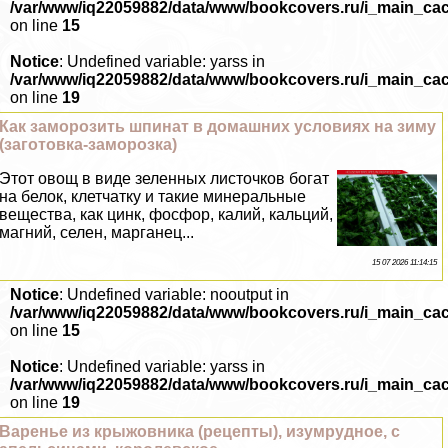
/var/www/iq22059882/data/www/bookcovers.ru/i_main_ca
on line
15
Notice
: Undefined variable: yarss in
/var/www/iq22059882/data/www/bookcovers.ru/i_main_ca
on line
19
Как заморозить шпинат в домашних условиях на зиму
(заготовка-заморозка)
Этот овощ в виде зеленных листочков богат
на белок, клетчатку и такие минеральные
вещества, как цинк, фосфор, калий, кальций,
магний, селен, марганец...
15 07 2026 11:14:15
Notice
: Undefined variable: nooutput in
/var/www/iq22059882/data/www/bookcovers.ru/i_main_ca
on line
15
Notice
: Undefined variable: yarss in
/var/www/iq22059882/data/www/bookcovers.ru/i_main_ca
on line
19
Варенье из крыжовника (рецепты), изумрудное, с