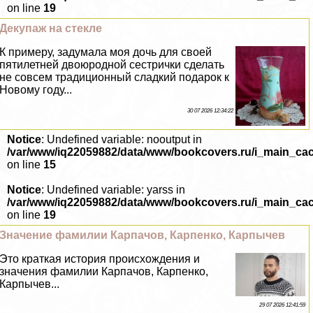
on line
19
Декупаж на стекле
К примеру, задумала моя дочь для своей
пятилетней двоюродной сестрички сделать
не совсем традиционный сладкий подарок к
Новому году...
30 07 2026 12:34:22
Notice
: Undefined variable: nooutput in
/var/www/iq22059882/data/www/bookcovers.ru/i_main_ca
on line
15
Notice
: Undefined variable: yarss in
/var/www/iq22059882/data/www/bookcovers.ru/i_main_ca
on line
19
Значение фамилии Карпачов, Карпенко, Карпычев
Это краткая история происхождения и
значения фамилии Карпачов, Карпенко,
Карпычев...
29 07 2026 12:41:59