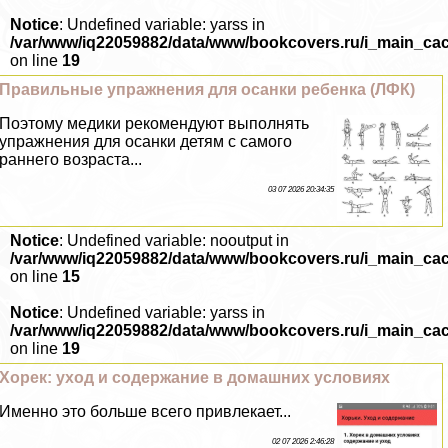
Notice
: Undefined variable: yarss in
/var/www/iq22059882/data/www/bookcovers.ru/i_main_ca
on line
19
Правильные упражнения для осанки ребенка (ЛФК)
Поэтому медики рекомендуют выполнять
упражнения для осанки детям с самого
раннего возраста...
03 07 2026 20:34:35
Notice
: Undefined variable: nooutput in
/var/www/iq22059882/data/www/bookcovers.ru/i_main_ca
on line
15
Notice
: Undefined variable: yarss in
/var/www/iq22059882/data/www/bookcovers.ru/i_main_ca
on line
19
Хорек: уход и содержание в домашних условиях
Именно это больше всего привлекает...
02 07 2026 2:46:28