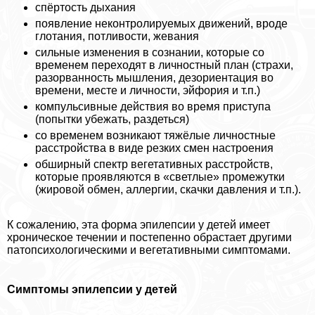
спёртость дыхания
появление неконтролируемых движений, вроде
глотания, потливости, жевания
сильные изменения в сознании, которые со
временем переходят в личностный план (страхи,
разорванность мышления, дезориентация во
времени, месте и личности, эйфория и т.п.)
компульсивные действия во время приступа
(попытки убежать, раздеться)
со временем возникают тяжёлые личностные
расстройства в виде резких смен настроения
обширный спектр вегетативных расстройств,
которые проявляются в «светлые» промежутки
(жировой обмен, аллергии, скачки давления и т.п.).
К сожалению, эта форма эпилепсии у детей имеет
хроническое течении и постепенно обрастает другими
патопсихологическими и вегетативными симптомами.
Симптомы эпилепсии у детей