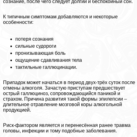
сознание, после чего следует долгий и беспокойный сон.
К типичным симптомам добавляются и некоторые
особенности:
потеря сознания
сильные судороги
пронизывающая боль
ощущение сдавливания тела
тактильные галлюцинации.
Припадок может начаться в период двух-трёх суток после
отмены алкоголя. Зачастую приступам предшествует
острый галлюциноз, сопровождающийся паникой и
страхом. Причина развития такой формы эпилепсии –
длительное отравление мозговой коры алкогольной
продукцией.
Риск-фактором является и перенесённая ранее травма
головы, инфекции и тому подобные заболевания.