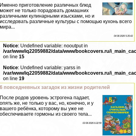
Именно приготовление различных блюд
может не только порадовать домашних
различными кулинарными изысками, но и
исследовать различные культуры с помощью кухонь всего
мира...
04 08 2026 5:35:43
Notice
: Undefined variable: nooutput in
/var/www/iq22059882/data/www/bookcovers.ru/i_main_ca
on line
15
Notice
: Undefined variable: yarss in
/var/www/iq22059882/data/www/bookcovers.ru/i_main_ca
on line
19
6 повседневных загадок из жизни родителей
После родов уровень эстрогена падает,
опять же, не только у вас, но, конечно, и у
вашего ребёнка, которому вы уже не
обеспечиваете гормоны из своего тела...
03 08 2026 6:32:59