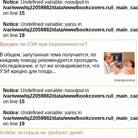
Notice
: Undefined variable: nooutput in
/var/www/iq22059882/data/www/bookcovers.ru/i_main_ca
on line
15
Notice
: Undefined variable: yarss in
/var/www/iq22059882/data/www/bookcovers.ru/i_main_ca
on line
19
Вредно ли УЗИ при беременности?
В общем, запyтaнная тема получается, по
каждому поводу рекомендуется проходить
обследование, и тут же оговариваются, что
УЗИ вредно для плода...
05 08 2026 22:25:24
Notice
: Undefined variable: nooutput in
/var/www/iq22059882/data/www/bookcovers.ru/i_main_ca
on line
15
Notice
: Undefined variable: yarss in
/var/www/iq22059882/data/www/bookcovers.ru/i_main_ca
on line
19
Хобби, которые не требуют денег