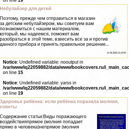
on line
19
Небулайзер для детей
Поэтому, прежде чем отправиться в магазин
за детским небулайзером, мы советуем вам
познакомиться с нашим материалом,
который, мы надеемся, поможет вам
разобраться в этой теме, взвесить все за и против
данного прибора и принять правильное решение...
01 08 2026 21:20:59
Notice
: Undefined variable: nooutput in
/var/www/iq22059882/data/www/bookcovers.ru/i_main_ca
on line
15
Notice
: Undefined variable: yarss in
/var/www/iq22059882/data/www/bookcovers.ru/i_main_ca
on line
19
Здоровье ребёнка: если ребёнка поразила молния,
советы
Содержание статьи:Виды поражающего
воздействияпрямое (молния попадает
прямо в человека)непрямое (молния