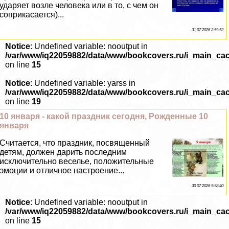
ударяет возле человека или в то, с чем он
соприкасается)...
31 07 2026 2:59:52
Notice
: Undefined variable: nooutput in
/var/www/iq22059882/data/www/bookcovers.ru/i_main_ca
on line
15
Notice
: Undefined variable: yarss in
/var/www/iq22059882/data/www/bookcovers.ru/i_main_ca
on line
19
10 января - какой праздник сегодня, Рожденные 10
января
Считается, что праздник, посвященный
детям, должен дарить последним
исключительно веселье, положительные
эмоции и отличное настроение...
30 07 2026 9:58:40
Notice
: Undefined variable: nooutput in
/var/www/iq22059882/data/www/bookcovers.ru/i_main_ca
on line
15