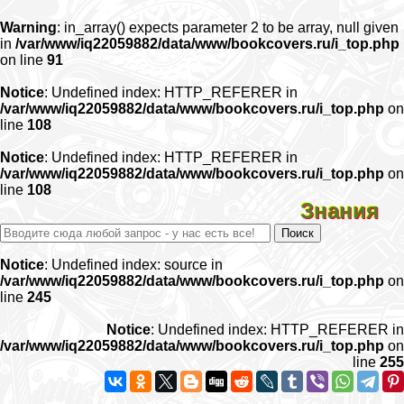
Warning
: in_array() expects parameter 2 to be array, null given
in
/var/www/iq22059882/data/www/bookcovers.ru/i_top.php
on line
91
Notice
: Undefined index: HTTP_REFERER in
/var/www/iq22059882/data/www/bookcovers.ru/i_top.php
on
line
108
Notice
: Undefined index: HTTP_REFERER in
/var/www/iq22059882/data/www/bookcovers.ru/i_top.php
on
line
108
Знания
Notice
: Undefined index: source in
/var/www/iq22059882/data/www/bookcovers.ru/i_top.php
on
line
245
Notice
: Undefined index: HTTP_REFERER in
/var/www/iq22059882/data/www/bookcovers.ru/i_top.php
on
line
255