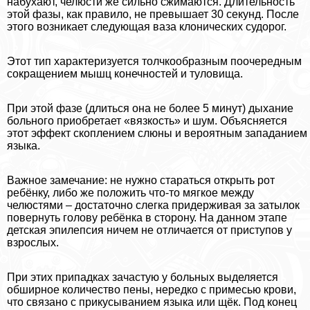
набухают, челюсти же сильно сжимаются. Длительность
этой фазы, как правило, не превышает 30 секунд. После
этого возникает следующая ваза клонических судорог.
Этот тип хаpaктеризуется толчкообразным поочередным
сокращением мышц конечностей и туловища.
При этой фазе (длиться она не более 5 минут) дыхание
больного приобретает «вязкость» и шум. Объясняется
этот эффект скоплением слюны и вероятным западанием
языка.
Важное замечание: не нужно стараться открыть рот
ребёнку, либо же положить что-то мягкое между
челюстями – достаточно слегка придерживая за затылок
повернуть голову ребёнка в сторону. На данном этапе
детская эпилепсия ничем не отличается от приступов у
взрослых.
При этих припадках зачастую у больных выделяется
обширное количество пены, нередко с примесью крови,
что связано с прикусыванием языка или щёк. Под конец