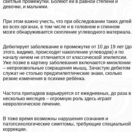
светлые промежутки. Болеют ей в равной степени и
дeвoчки, и мальчики.
При этом важно учесть, что при обследовании таких детей
во всех органах, в том числе и в головном и спинном
мозге обнаруживается скопление углеводного материала.
Дебютирует заболевание в промежутке от 10 до 19 лет (до
этого, видимо, происходит накопление углеводов) и по
началу ничем не отличается от классической эпилепсии.
Уже позже в картину заболевания включаются миоклонии
– непроизвольные сокращения мышц. Зачастую дебютом
служат не столько предэпилептические знаки, сколько
резкие изменения в психике ребёнка.
Частота припадков варьируется от ежедневных, до раза в
несколько месяцев – огромную роль здесь играет
неврологическое лечение.
В тоже время возможны нарушения сознания и
патопсихологические симптомы, требующие специальной
коррекции.