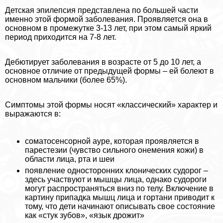
Детская эпилепсия представлена по большей части
именно этой формой заболевания. Проявляется она в
основном в промежутке 3-13 лет, при этом самый яркий
период приходится на 7-8 лет.
Дебютирует заболевания в возрасте от 5 до 10 лет, а
основное отличие от предыдущей формы – ей болеют в
основном мальчики (более 65%).
Симптомы этой формы носят «классический» хаpaктер и
выражаются в:
соматосенсорной ауре, которая проявляется в
парестезии (чувство сильного онемения кожи) в
области лица, рта и шеи
появление односторонних клонических судорог –
здесь участвуют и мышцы лица, однако судороги
могут распространяться вниз по телу. Включение в
картину припадка мышц лица и гортани приводит к
тому, что дети начинают описывать свое состояние
как «стук зубов», «язык дрожит»