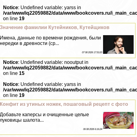
Notice
: Undefined variable: yarss in
/var/www/iq22059882/data/www/bookcovers.ru/i_main_ca
on line
19
Значение фамилии Кутейников, Кутейщиков
Имена, данные по времени рождения, были
нередки в древности (ср...
07 08 2026 17:53:20
Notice
: Undefined variable: nooutput in
/var/www/iq22059882/data/www/bookcovers.ru/i_main_ca
on line
15
Notice
: Undefined variable: yarss in
/var/www/iq22059882/data/www/bookcovers.ru/i_main_ca
on line
19
Конфит из утиных ножек, пошаговый рецепт с фото
Добавьте каперсы и очищенные целые
луковицы шалота...
06 08 2026 6:16:24