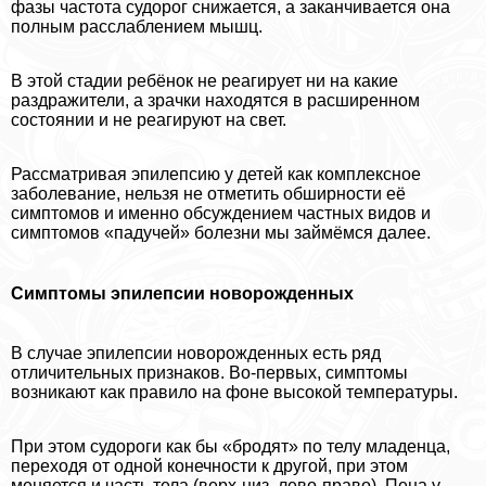
фазы частота судорог снижается, а заканчивается она
полным расслаблением мышц.
В этой стадии ребёнок не реагирует ни на какие
раздражители, а зрачки находятся в расширенном
состоянии и не реагируют на свет.
Рассматривая эпилепсию у детей как комплексное
заболевание, нельзя не отметить обширности её
симптомов и именно обсуждением частных видов и
симптомов «падучей» болезни мы займёмся далее.
Симптомы эпилепсии новорожденных
В случае эпилепсии новорожденных есть ряд
отличительных признаков. Во-первых, симптомы
возникают как правило на фоне высокой температуры.
При этом судороги как бы «бродят» по телу младенца,
переходя от одной конечности к другой, при этом
меняется и часть тела (верх-низ, лево-право). Пена у