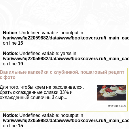
Notice
: Undefined variable: nooutput in
/var/www/iq22059882/data/www/bookcovers.ru/i_main_ca
on line
15
Notice
: Undefined variable: yarss in
/var/www/iq22059882/data/www/bookcovers.ru/i_main_ca
on line
19
Ванильные капкейки с клубникой, пошаговый рецепт
с фото
Для того, чтобы крем не расслаивался,
брать охлажденные сливки 33% и
охлажденный сливочный сыр...
08 08 2026 5:38:20
Notice
: Undefined variable: nooutput in
/var/www/iq22059882/data/www/bookcovers.ru/i_main_ca
on line
15