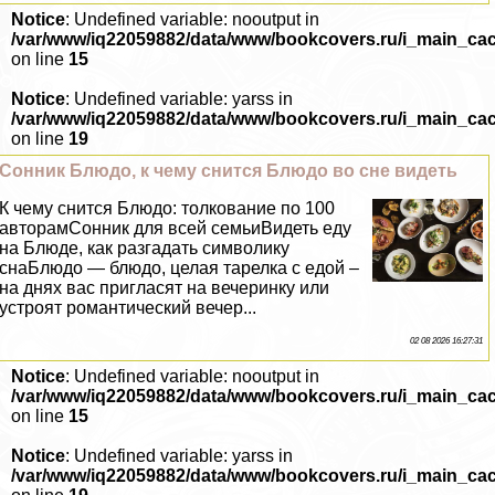
Notice
: Undefined variable: nooutput in
/var/www/iq22059882/data/www/bookcovers.ru/i_main_ca
on line
15
Notice
: Undefined variable: yarss in
/var/www/iq22059882/data/www/bookcovers.ru/i_main_ca
on line
19
Сонник Блюдо, к чему снится Блюдо во сне видеть
К чему снится Блюдо: толкование по 100
авторамСонник для всей семьиВидеть еду
на Блюде, как разгадать символику
снаБлюдо — блюдо, целая тарелка с едой –
на днях вас пригласят на вечеринку или
устроят романтический вечер...
02 08 2026 16:27:31
Notice
: Undefined variable: nooutput in
/var/www/iq22059882/data/www/bookcovers.ru/i_main_ca
on line
15
Notice
: Undefined variable: yarss in
/var/www/iq22059882/data/www/bookcovers.ru/i_main_ca