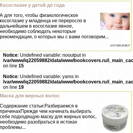
Косоглазие у детей до года
А для того, чтобы физиологическое
косоглазие у младенца не переросло в
дальнейшем в косоглазие явное,
необходимо соблюдать некоторые
рекомендации, о которых мы с вами поговорим...
14 07 2026 20:58:17
Notice
: Undefined variable: nooutput in
/var/www/iq22059882/data/www/bookcovers.ru/i_main_ca
on line
15
Notice
: Undefined variable: yarss in
/var/www/iq22059882/data/www/bookcovers.ru/i_main_ca
on line
19
Маска для жирных волос
Содержание статьи:Разбираемся в
причинахПрежде чем начинать выбирать
себе подходящую маску для жирных волос,
необходимо разобраться в истоках
проблемы...