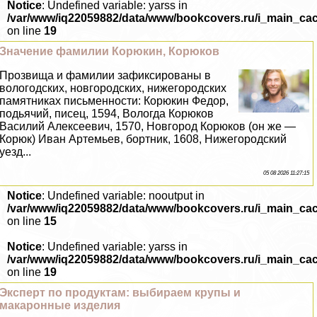
Notice
: Undefined variable: yarss in
/var/www/iq22059882/data/www/bookcovers.ru/i_main_ca
on line
19
Значение фамилии Корюкин, Корюков
Прозвища и фамилии зафиксированы в
вологодских, новгородских, нижегородских
памятниках письменности: Корюкин Федор,
подьячий, писец, 1594, Вологда Корюков
Василий Алексеевич, 1570, Новгород Корюков (он же —
Корюк) Иван Артемьев, бортник, 1608, Нижегородский
уезд...
05 08 2026 11:27:15
Notice
: Undefined variable: nooutput in
/var/www/iq22059882/data/www/bookcovers.ru/i_main_ca
on line
15
Notice
: Undefined variable: yarss in
/var/www/iq22059882/data/www/bookcovers.ru/i_main_ca
on line
19
Эксперт по продуктам: выбираем крупы и
макаронные изделия