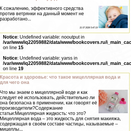
К сожалению, эффективного средства
против ветрянки на данный момент не
разработано...
31 07 2026 5:47:19
Notice
: Undefined variable: nooutput in
/var/www/iq22059882/data/www/bookcovers.ru/i_main_ca
on line
15
Notice
: Undefined variable: yarss in
/var/www/iq22059882/data/www/bookcovers.ru/i_main_ca
on line
19
Красота и здоровье: что такое мицеллярная вода и
для чего она
Что мы знаем о мицеллярной воде и как
следует её использовать, действительно ли
она безопасна в применении, как говорят её
производители?Содержание
статьи:Мицеллярная жидкость: что это?
Мицеллярная вода – это жидкость для снятия макияжа,
содержащая в своём составе частицы, называемые –
мицеллы...