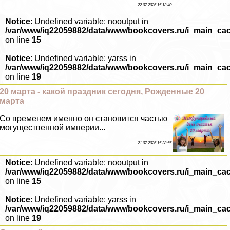
22 07 2026 15:13:40
Notice
: Undefined variable: nooutput in
/var/www/iq22059882/data/www/bookcovers.ru/i_main_ca
on line
15
Notice
: Undefined variable: yarss in
/var/www/iq22059882/data/www/bookcovers.ru/i_main_ca
on line
19
20 марта - какой праздник сегодня, Рожденные 20
марта
Со временем именно он становится частью
могущественной империи...
21 07 2026 15:28:55
Notice
: Undefined variable: nooutput in
/var/www/iq22059882/data/www/bookcovers.ru/i_main_ca
on line
15
Notice
: Undefined variable: yarss in
/var/www/iq22059882/data/www/bookcovers.ru/i_main_ca
on line
19