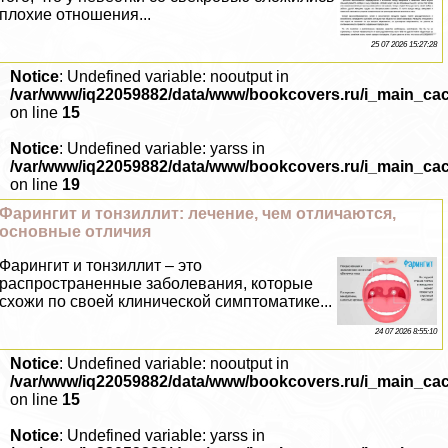
плохие отношения...
25 07 2026 15:27:28
Notice
: Undefined variable: nooutput in
/var/www/iq22059882/data/www/bookcovers.ru/i_main_ca
on line
15
Notice
: Undefined variable: yarss in
/var/www/iq22059882/data/www/bookcovers.ru/i_main_ca
on line
19
Фарингит и тонзиллит: лечение, чем отличаются,
основные отличия
Фарингит и тонзиллит – это
распространенные заболевания, которые
схожи по своей клинической симптоматике...
24 07 2026 8:55:10
Notice
: Undefined variable: nooutput in
/var/www/iq22059882/data/www/bookcovers.ru/i_main_ca
on line
15
Notice
: Undefined variable: yarss in