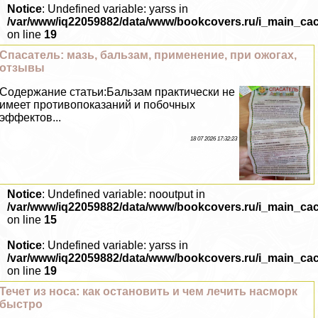
Notice
: Undefined variable: yarss in
/var/www/iq22059882/data/www/bookcovers.ru/i_main_ca
on line
19
Спасатель: мазь, бальзам, применение, при ожогах,
отзывы
Содержание статьи:Бальзам пpaктически не
имеет противопоказаний и побочных
эффектов...
18 07 2026 17:32:23
Notice
: Undefined variable: nooutput in
/var/www/iq22059882/data/www/bookcovers.ru/i_main_ca
on line
15
Notice
: Undefined variable: yarss in
/var/www/iq22059882/data/www/bookcovers.ru/i_main_ca
on line
19
Течет из носа: как остановить и чем лечить насморк
быстро