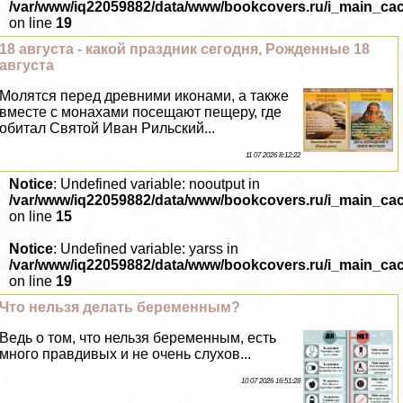
/var/www/iq22059882/data/www/bookcovers.ru/i_main_ca
on line
19
18 августа - какой праздник сегодня, Рожденные 18
августа
Молятся перед древними иконами, а также
вместе с монахами посещают пещеру, где
обитал Святой Иван Рильский...
11 07 2026 8:12:22
Notice
: Undefined variable: nooutput in
/var/www/iq22059882/data/www/bookcovers.ru/i_main_ca
on line
15
Notice
: Undefined variable: yarss in
/var/www/iq22059882/data/www/bookcovers.ru/i_main_ca
on line
19
Что нельзя делать беременным?
Ведь о том, что нельзя беременным, есть
много правдивых и не очень слухов...
10 07 2026 16:51:28