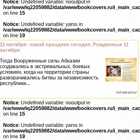
Notice
: Undefined variable: nooutput in
/var/www/iq22059882/data/www/bookcovers.ru/i_main_ca
on line
15
Notice
: Undefined variable: yarss in
/var/www/iq22059882/data/www/bookcovers.ru/i_main_ca
on line
19
11 октября - какой праздник сегодня, Рожденные 11
октября
Тогда Вооруженные силы Абхазии
создавались в экстремальных, боевых
условиях, когда на территории страны
разворачивались битвы за независимость
республики...
15 07 2026 18:37:12
Notice
: Undefined variable: nooutput in
/var/www/iq22059882/data/www/bookcovers.ru/i_main_ca
on line
15
Notice
: Undefined variable: yarss in
/var/www/iq22059882/data/www/bookcovers.ru/i_main_ca
on line
19