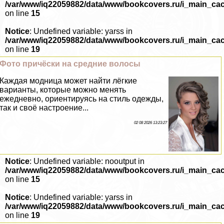
/var/www/iq22059882/data/www/bookcovers.ru/i_main_ca
on line
15
Notice
: Undefined variable: yarss in
/var/www/iq22059882/data/www/bookcovers.ru/i_main_ca
on line
19
Фото причёски на средние волосы
Каждая модница может найти лёгкие
варианты, которые можно менять
ежедневно, ориентируясь на стиль одежды,
так и своё настроение...
02 08 2026 13:23:27
Notice
: Undefined variable: nooutput in
/var/www/iq22059882/data/www/bookcovers.ru/i_main_ca
on line
15
Notice
: Undefined variable: yarss in
/var/www/iq22059882/data/www/bookcovers.ru/i_main_ca
on line
19