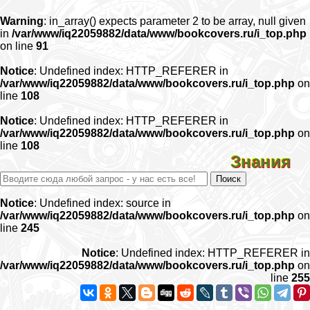
Warning
: in_array() expects parameter 2 to be array, null given
in
/var/www/iq22059882/data/www/bookcovers.ru/i_top.php
on line
91
Notice
: Undefined index: HTTP_REFERER in
/var/www/iq22059882/data/www/bookcovers.ru/i_top.php
on
line
108
Notice
: Undefined index: HTTP_REFERER in
/var/www/iq22059882/data/www/bookcovers.ru/i_top.php
on
line
108
Знания
Notice
: Undefined index: source in
/var/www/iq22059882/data/www/bookcovers.ru/i_top.php
on
line
245
Notice
: Undefined index: HTTP_REFERER in
/var/www/iq22059882/data/www/bookcovers.ru/i_top.php
on
line
255