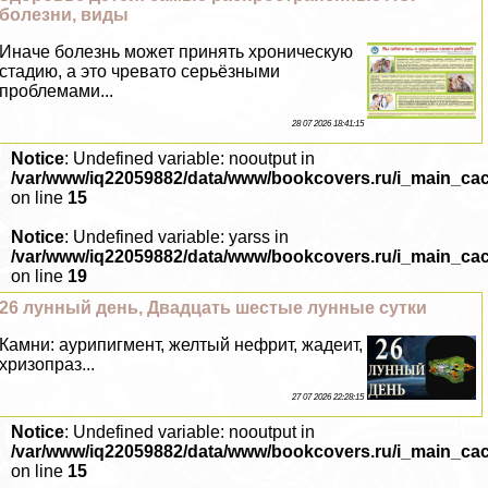
болезни, виды
Иначе болезнь может принять хроническую
стадию, а это чревато серьёзными
проблемами...
28 07 2026 18:41:15
Notice
: Undefined variable: nooutput in
/var/www/iq22059882/data/www/bookcovers.ru/i_main_ca
on line
15
Notice
: Undefined variable: yarss in
/var/www/iq22059882/data/www/bookcovers.ru/i_main_ca
on line
19
26 лунный день, Двадцать шестые лунные сутки
Камни: аурипигмент, желтый нефрит, жадеит,
хризопраз...
27 07 2026 22:28:15
Notice
: Undefined variable: nooutput in
/var/www/iq22059882/data/www/bookcovers.ru/i_main_ca
on line
15