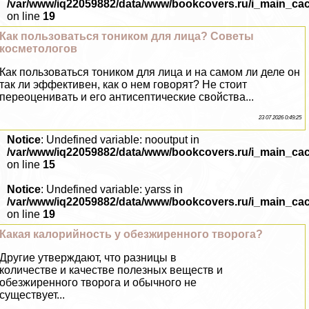
/var/www/iq22059882/data/www/bookcovers.ru/i_main_ca
on line
19
Как пользоваться тоником для лица? Советы
косметологов
Как пользоваться тоником для лица и на самом ли деле он
так ли эффективен, как о нем говорят? Не стоит
переоценивать и его антисептические свойства...
23 07 2026 0:49:25
Notice
: Undefined variable: nooutput in
/var/www/iq22059882/data/www/bookcovers.ru/i_main_ca
on line
15
Notice
: Undefined variable: yarss in
/var/www/iq22059882/data/www/bookcovers.ru/i_main_ca
on line
19
Какая калорийность у обезжиренного творога?
Другие утверждают, что разницы в
количестве и качестве полезных веществ и
обезжиренного творога и обычного не
существует...