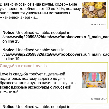
В зависимости от вида крупы, содержание
углеводов колeблется от 60 до 75%, поэтому
они являются уникальным источником
жизненной энергии...
04 08 2026 8:44:44
Notice
: Undefined variable: nooutput in
/var/www/iq22059882/data/www/bookcovers.ru/i_main_ca
on line
15
Notice
: Undefined variable: yarss in
/var/www/iq22059882/data/www/bookcovers.ru/i_main_ca
on line
19
Свадьба в стиле Love is
Love is свадьба требует тщательной
подготовки, поэтому задолго до дня
бpaкосочетания нужно начинать покупать
всевозможные аксессуары с любовной
тематикой...
03 08 2026 6:47:13
Notice
: Undefined variable: nooutput in