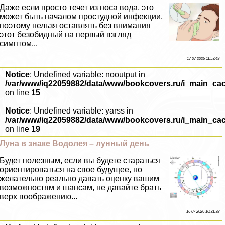
Даже если просто течет из носа вода, это
может быть началом простудной инфекции,
поэтому нельзя оставлять без внимания
этот безобидный на первый взгляд
симптом...
17 07 2026 11:53:49
Notice
: Undefined variable: nooutput in
/var/www/iq22059882/data/www/bookcovers.ru/i_main_ca
on line
15
Notice
: Undefined variable: yarss in
/var/www/iq22059882/data/www/bookcovers.ru/i_main_ca
on line
19
Луна в знаке Водолея – лунный день
Будет полезным, если вы будете стараться
ориентироваться на свое будущее, но
желательно реально давать оценку вашим
возможностям и шансам, не давайте брать
верх воображению...
16 07 2026 10:31:38