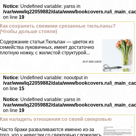
Notice
: Undefined variable: yarss in
/var/www/iq22059882/data/www/bookcovers.ru/i_main_ca
on line
19
Как сохранить свежими срезанные тюльпаны?
(Чтобы дольше стояли)
Содержание статьи:Тюльпан — цветок из
семейства луковичных, имеет достаточно
плотную ножку, с жилистой структурой...
26 07 2026 3:28:52
Notice
: Undefined variable: nooutput in
/var/www/iq22059882/data/www/bookcovers.ru/i_main_ca
on line
15
Notice
: Undefined variable: yarss in
/var/www/iq22059882/data/www/bookcovers.ru/i_main_ca
on line
19
Как наладить отношения со своей свекровью
Часто бpaки разваливаются именно из-за
того, что у невестки со свекровью сложились