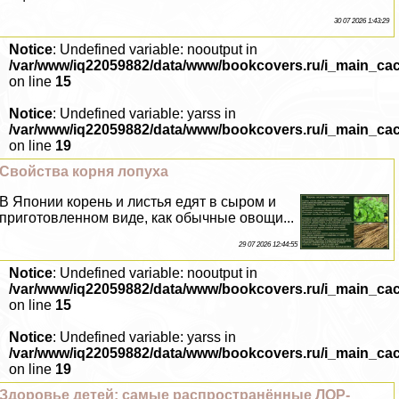
30 07 2026 1:43:29
Notice
: Undefined variable: nooutput in
/var/www/iq22059882/data/www/bookcovers.ru/i_main_ca
on line
15
Notice
: Undefined variable: yarss in
/var/www/iq22059882/data/www/bookcovers.ru/i_main_ca
on line
19
Свойства корня лопуха
В Японии корень и листья едят в сыром и
приготовленном виде, как обычные овощи...
29 07 2026 12:44:55
Notice
: Undefined variable: nooutput in
/var/www/iq22059882/data/www/bookcovers.ru/i_main_ca
on line
15
Notice
: Undefined variable: yarss in
/var/www/iq22059882/data/www/bookcovers.ru/i_main_ca
on line
19
Здоровье детей: самые распространённые ЛОР-