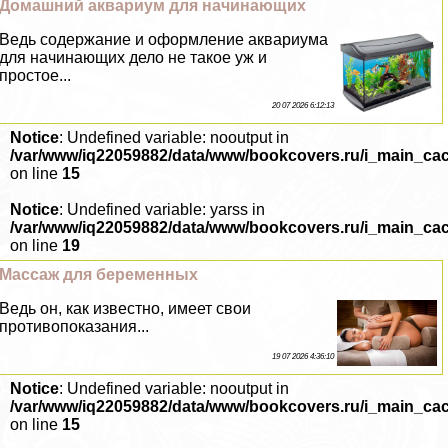
Домашний аквариум для начинающих
Ведь содержание и оформление аквариума
для начинающих дело не такое уж и
простое...
20 07 2026 6:12:13
Notice
: Undefined variable: nooutput in
/var/www/iq22059882/data/www/bookcovers.ru/i_main_ca
on line
15
Notice
: Undefined variable: yarss in
/var/www/iq22059882/data/www/bookcovers.ru/i_main_ca
on line
19
Массаж для беременных
Ведь он, как известно, имеет свои
противопоказания...
19 07 2026 4:36:10
Notice
: Undefined variable: nooutput in
/var/www/iq22059882/data/www/bookcovers.ru/i_main_ca
on line
15