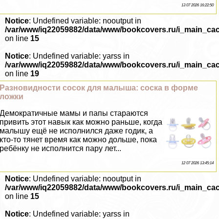
13 07 2026 16:22:50
Notice
: Undefined variable: nooutput in
/var/www/iq22059882/data/www/bookcovers.ru/i_main_ca
on line
15
Notice
: Undefined variable: yarss in
/var/www/iq22059882/data/www/bookcovers.ru/i_main_ca
on line
19
Разновидности сосок для малыша: соска в форме
ложки
Демократичные мамы и папы стараются
привить этот навык как можно раньше, когда
малышу ещё не исполнился даже годик, а
кто-то тянет время как можно дольше, пока
ребёнку не исполнится пару лет...
12 07 2026 13:45:14
Notice
: Undefined variable: nooutput in
/var/www/iq22059882/data/www/bookcovers.ru/i_main_ca
on line
15
Notice
: Undefined variable: yarss in