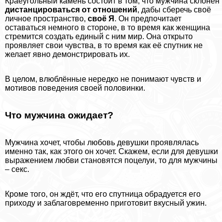
Краеугольный камень состоит в том, что мужчина склонен
дистанцироваться от отношений
, дабы сберечь своё
личное прострaнcтво,
своё Я
. Он предпочитает
оставаться немного в стороне, в то время как женщина
стремится создать единый с ним мир. Она открыто
проявляет свои чувства, в то время как её спутник не
желает явно демонстрировать их.
В целом, влюблённые нередко не понимают чувств и
мотивов поведения своей половинки.
Что мужчина ожидает?
Мужчина хочет, чтобы любовь дeвyшки проявлялась
именно так, как этого он хочет. Скажем, если для дeвyшки
выражением любви становятся поцелуи, то для мужчины
– ceкc.
Кроме того, он ждёт, что его спутница обрадуется его
приходу и заблаговременно приготовит вкусный ужин.