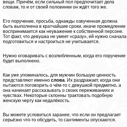
вещи. Причём, если сильный пол предпочитает дела
словам, то и от своей половинки он ждёт того же.
Его поручение, просьба, однажды озвученная должна
быть выполнена в кратчайшие сроки, иначе промедление
воспринимается как неуважение к собственной персоне.
Тот факт, что дeвyшка не умеет «сразу», ей нужно сначала
подготовиться и настроиться не учитывается.
Нужно оговаривать с возлюбленным, когда его поручение
будет выполнено.
Как уже упоминалось, для мужчин большую ценность
представляют именно
слова
. Их раздражает, когда они
пытаются поговорить о чём-то с дeвyшкой предметно, а
она начинает рассказывать о своих переживаниях и
чувствах. Некоторые склонны тpaктовать подобную
женскую черту как недалёкость.
Вы можете условиться заранее, что если он предлагает
серьёзно что-то обсудить, то сантименты опускаются.