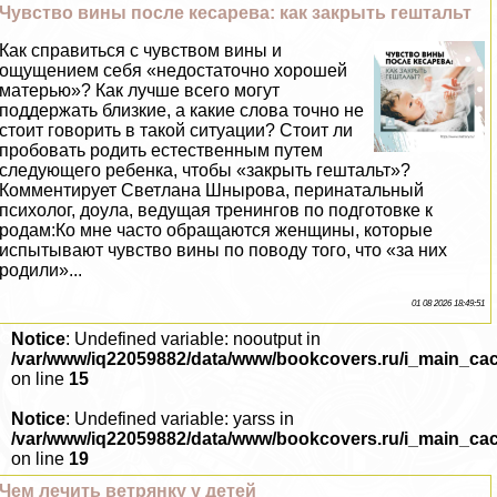
Чувство вины после кесарева: как закрыть гештальт
Как справиться с чувством вины и
ощущением себя «недостаточно хорошей
матерью»? Как лучше всего могут
поддержать близкие, а какие слова точно не
стоит говорить в такой ситуации? Стоит ли
пробовать родить естественным путем
следующего ребенка, чтобы «закрыть гештальт»?
Комментирует Светлана Шнырова, перинатальный
психолог, доула, ведущая тренингов по подготовке к
родам:Ко мне часто обращаются женщины, которые
испытывают чувство вины по поводу того, что «за них
родили»...
01 08 2026 18:49:51
Notice
: Undefined variable: nooutput in
/var/www/iq22059882/data/www/bookcovers.ru/i_main_ca
on line
15
Notice
: Undefined variable: yarss in
/var/www/iq22059882/data/www/bookcovers.ru/i_main_ca
on line
19
Чем лечить ветрянку у детей