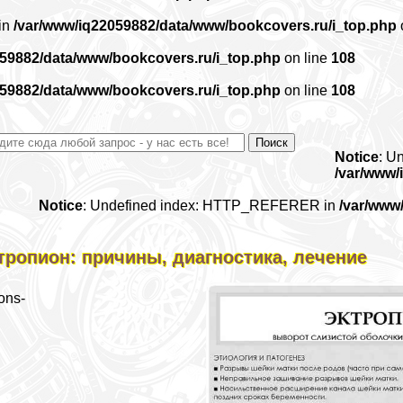
 in
/var/www/iq22059882/data/www/bookcovers.ru/i_top.php
059882/data/www/bookcovers.ru/i_top.php
on line
108
059882/data/www/bookcovers.ru/i_top.php
on line
108
Notice
: U
/var/www/
Notice
: Undefined index: HTTP_REFERER in
/var/www
тропион: причины, диагностика, лечение
ons-