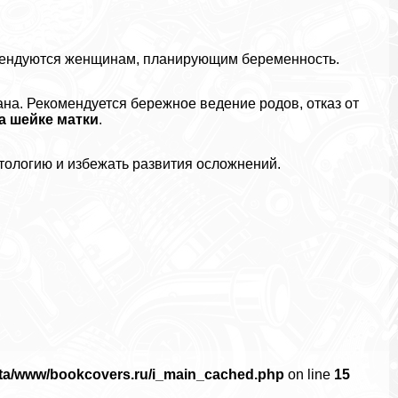
мендуются женщинам, планирующим беременность.
на. Рекомендуется бережное ведение родов, отказ от
а шейке матки
.
тологию и избежать развития осложнений.
ata/www/bookcovers.ru/i_main_cached.php
on line
15