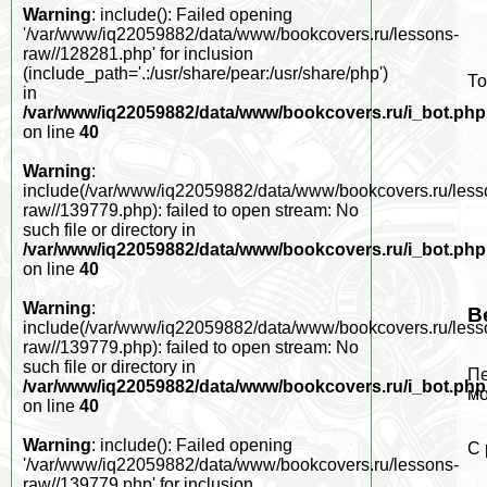
Warning
: include(): Failed opening
'/var/www/iq22059882/data/www/bookcovers.ru/lessons-
raw//128281.php' for inclusion
(include_path='.:/usr/share/pear:/usr/share/php')
То
in
/var/www/iq22059882/data/www/bookcovers.ru/i_bot.php
on line
40
Warning
:
include(/var/www/iq22059882/data/www/bookcovers.ru/less
raw//139779.php): failed to open stream: No
such file or directory in
/var/www/iq22059882/data/www/bookcovers.ru/i_bot.php
on line
40
Warning
:
В
include(/var/www/iq22059882/data/www/bookcovers.ru/less
raw//139779.php): failed to open stream: No
such file or directory in
П
/var/www/iq22059882/data/www/bookcovers.ru/i_bot.php
мо
on line
40
Warning
: include(): Failed opening
С 
'/var/www/iq22059882/data/www/bookcovers.ru/lessons-
raw//139779.php' for inclusion