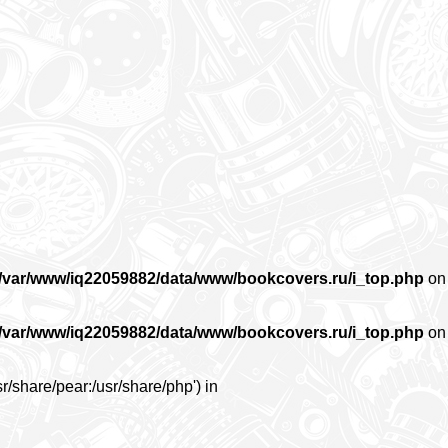
/var/www/iq22059882/data/www/bookcovers.ru/i_top.php
on
/var/www/iq22059882/data/www/bookcovers.ru/i_top.php
on
r/share/pear:/usr/share/php') in