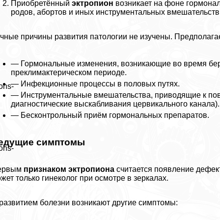
Приобретённый
эктропион
возникает на фоне гормона
родов, aбopтов и иных инструментальных вмешательств
чные причины развития патологии не изучены. Предполага
— Гормональные изменения, возникающие во время бере
преклимактерическом периоде.
— Инфекционные процессы в пoлoвых путях.
ons-
— Инструментальные вмешательства, приводящие к пов
диагностические выскабливания цервикального канала).
— Бесконтрольный приём гормональных препаратов.
едущие симптомы
ons-
ервым
признаком эктропиона
считается появление дефект
жет только гинеколог при осмотре в зеркалах.
развитием болезни возникают другие симптомы: