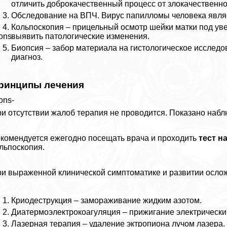
отличить доброкачественный процесс от злокачественно
Обследование на ВПЧ. Вирус папилломы человека являе
Кольпоскопия – прицельный осмотр шейки матки под уве
выявить патологические изменения.
ons-
Биопсия – забор материала на гистологическое исследо
диагноз.
ринципы лечения
ons-
и отсутствии жалоб терапия не проводится. Показано набл
комендуется ежегодно посещать врача и проходить
тест н
льпоскопия.
и выраженной клинической симптоматике и развитии ослож
Криодеструкция – замораживание жидким азотом.
Диатермоэлектрокоагуляция – прижигание электрически
Лазерная терапия – удаление эктропиона лучом лазера.