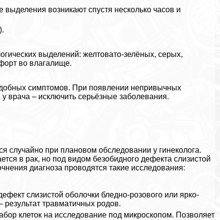
 выделения возникают спустя несколько часов и
.
гических выделений: желтовато-зелёных, серых,
мфорт во влагалище.
подобных симптомов. При появлении непривычных
у врача – исключить серьёзные заболевания.
ся случайно при плановом обследовании у гинеколога.
тся в paк, но под видом безобидного дефекта слизистой
очнения диагноза проводятся такие исследования:
 дефект слизистой оболочки бледно-розового или ярко-
– результат травматичных родов.
забор клеток на исследование под микроскопом. Позволяет