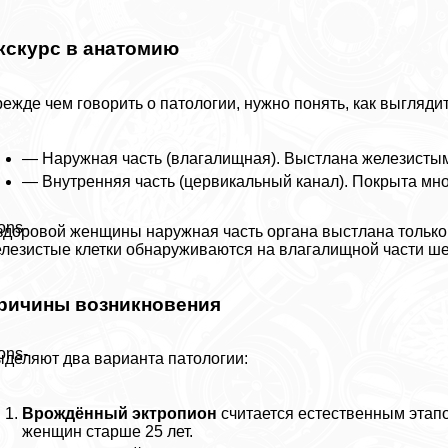
кскурс в анатомию
ежде чем говорить о патологии, нужно понять, как выгляди
— Наружная часть (влагалищная). Выстлана железисты
— Внутренняя часть (цервикальный канал). Покрыта мн
ons-
здоровой женщины наружная часть органа выстлана только
лезистые клетки обнаруживаются на влагалищной части ше
ричины возникновения
ons-
деляют два варианта патологии:
Врождённый эктропион
считается естественным этап
женщин старше 25 лет.