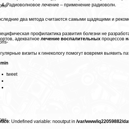
Радиоволновое лечение – применение радиоволн.
ons-
следние два метода считаются самыми щадящими и реко
ецифическая профилактика развития болезни не разработа
opтов, адекватное
лечение воспалительных
процессов
н
ons-
гулярные визиты к гинекологу помогут вовремя выявить па
dmin
tweet
ons-
tice
: Undefined variable: nooutput in
/var/www/iq22059882/d