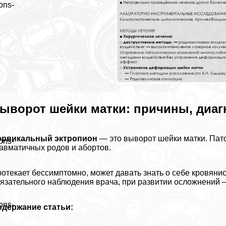
ons-
ыворот шейки матки
: причины, диаг
ервикальный эктропион
— это выворот шейки матки. Пат
ons-
авматичных родов и aбopтов.
отекает бессимптомно, может давать знать о себе кровян
язательного наблюдения врача, при развитии осложнений –
ons-
одержание статьи: