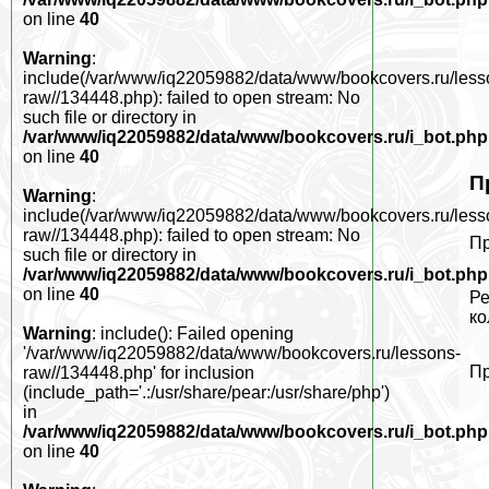
on line
40
Warning
:
include(/var/www/iq22059882/data/www/bookcovers.ru/less
raw//134448.php): failed to open stream: No
such file or directory in
/var/www/iq22059882/data/www/bookcovers.ru/i_bot.php
on line
40
П
Warning
:
include(/var/www/iq22059882/data/www/bookcovers.ru/less
raw//134448.php): failed to open stream: No
Пр
such file or directory in
/var/www/iq22059882/data/www/bookcovers.ru/i_bot.php
on line
40
Ре
ко
Warning
: include(): Failed opening
'/var/www/iq22059882/data/www/bookcovers.ru/lessons-
Пр
raw//134448.php' for inclusion
(include_path='.:/usr/share/pear:/usr/share/php')
in
/var/www/iq22059882/data/www/bookcovers.ru/i_bot.php
on line
40