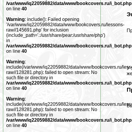
/var/www/iq22059882/data/www/bookcovers.ru/i_bot.php
on line
40
Э
Warning
: include(): Failed opening
'/var/www/iq22059882/data/www/bookcovers.ru/lessons-
raw//145691.php' for inclusion
Пр
(include_path='.:/usr/share/pear:/usr/share/php')
in
/var/www/iq22059882/data/www/bookcovers.ru/i_bot.php
on line
40
Warning
:
include(/var/www/iq22059882/data/www/bookcovers.ru/less
У 
raw//128281.php): failed to open stream: No
же
such file or directory in
/var/www/iq22059882/data/www/bookcovers.ru/i_bot.php
on line
40
П
Warning
:
include(/var/www/iq22059882/data/www/bookcovers.ru/less
Вы
raw//128281.php): failed to open stream: No
such file or directory in
/var/www/iq22059882/data/www/bookcovers.ru/i_bot.php
on line
40