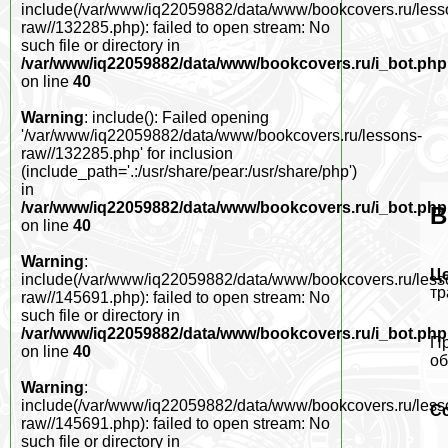
include(/var/www/iq22059882/data/www/bookcovers.ru/less
raw//132285.php): failed to open stream: No
such file or directory in
/var/www/iq22059882/data/www/bookcovers.ru/i_bot.php
on line
40
Warning
: include(): Failed opening
'/var/www/iq22059882/data/www/bookcovers.ru/lessons-
raw//132285.php' for inclusion
(include_path='.:/usr/share/pear:/usr/share/php')
in
/var/www/iq22059882/data/www/bookcovers.ru/i_bot.php
В
on line
40
Warning
:
Ц
include(/var/www/iq22059882/data/www/bookcovers.ru/less
тр
raw//145691.php): failed to open stream: No
such file or directory in
/var/www/iq22059882/data/www/bookcovers.ru/i_bot.php
Пр
on line
40
об
Warning
:
include(/var/www/iq22059882/data/www/bookcovers.ru/less
С
raw//145691.php): failed to open stream: No
such file or directory in