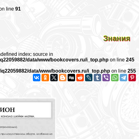
on line
91
Знания
ndefined index: source in
iq22059882/data/www/bookcovers.ru/i_top.php
on line
245
/iq22059882/data/www/bookcovers.ru/i_top.php
on line
255