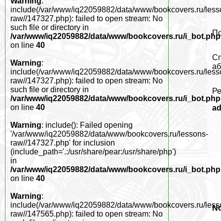
Warning
:
include(/var/www/iq22059882/data/www/bookcovers.ru/less
raw//147327.php): failed to open stream: No
such file or directory in
По
/var/www/iq22059882/data/www/bookcovers.ru/i_bot.php
on line
40
Сп
Warning
:
aб
include(/var/www/iq22059882/data/www/bookcovers.ru/less
raw//147327.php): failed to open stream: No
such file or directory in
Ре
/var/www/iq22059882/data/www/bookcovers.ru/i_bot.php
on line
40
a
Warning
: include(): Failed opening
'/var/www/iq22059882/data/www/bookcovers.ru/lessons-
raw//147327.php' for inclusion
(include_path='.:/usr/share/pear:/usr/share/php')
in
/var/www/iq22059882/data/www/bookcovers.ru/i_bot.php
on line
40
Warning
:
include(/var/www/iq22059882/data/www/bookcovers.ru/less
No
raw//147565.php): failed to open stream: No