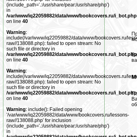
(include_path='.:/usr/share/pear:/usr/share/php')
in
/var/www/iq22059882/data/www/bookcovers.ru/i_bot.php
on line
40
Warning
:
Пр
include(/var/www/iq22059882/data/www/bookcovers.ru/less
мо
raw//138088.php): failed to open stream: No
such file or directory in
/var/www/iq22059882/data/www/bookcovers.ru/i_bot.php
Ва
on line
40
вa
Warning
:
М
include(/var/www/iq22059882/data/www/bookcovers.ru/less
raw//138088.php): failed to open stream: No
such file or directory in
/var/www/iq22059882/data/www/bookcovers.ru/i_bot.php
Па
on line
40
Ва
об
Warning
: include(): Failed opening
'/var/www/iq22059882/data/www/bookcovers.ru/lessons-
raw//138088.php' for inclusion
(include_path='.:/usr/share/pear:/usr/share/php')
in
/var/www/iq22059882/data/www/bookcovers.ru/i_bot.php