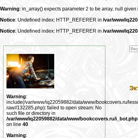
Warning
: in_array() expects parameter 2 to be array, null given
Notice
: Undefined index: HTTP_REFERER in
/var/www/iq22
Notice
: Undefined index: HTTP_REFERER in
/var/www/iq22
Эк
Warning
:
include(/var/www/iq22059882/data/www/bookcovers.ru/less
raw//132285.php): failed to open stream: No
such file or directory in
/var/www/iq22059882/data/www/bookcovers.ru/i_bot.php
on line
40
Warning
: