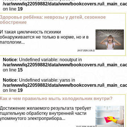
/var/www/iq22059882/data/www/bookcovers.ru/i_main_ca
on line
19
Здоровье ребёнка: неврозы у детей, сезонное
обострение
И такая цикличность психики
обнаруживается не только в норме, но и в
патологии...
24 07 2026 3:36:11
Notice
: Undefined variable: nooutput in
/var/www/iq22059882/data/www/bookcovers.ru/i_main_ca
on line
15
Notice
: Undefined variable: yarss in
/var/www/iq22059882/data/www/bookcovers.ru/i_main_ca
on line
19
Как и чем правильно мыть холодильник внутри?
Достижение желаемого результата требует
тщательную обработку внутренней части
упомянутого электроприбора...
23 07 2026 19:49:34