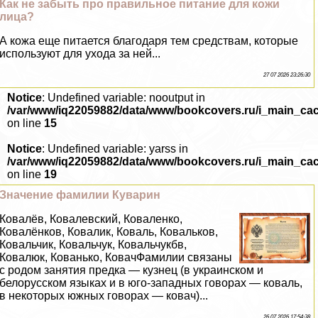
Как не забыть про правильное питание для кожи
лица?
А кожа еще питается благодаря тем средствам, которые
используют для ухода за ней...
27 07 2026 23:26:30
Notice
: Undefined variable: nooutput in
/var/www/iq22059882/data/www/bookcovers.ru/i_main_ca
on line
15
Notice
: Undefined variable: yarss in
/var/www/iq22059882/data/www/bookcovers.ru/i_main_ca
on line
19
Значение фамилии Куварин
Ковалёв, Ковалевский, Коваленко,
Ковалёнков, Ковалик, Коваль, Ковальков,
Ковальчик, Ковальчук, Ковальчукбв,
Ковалюк, Кованько, КовачФамилии связаны
с родом занятия предка — кузнец (в украинском и
белорусском языках и в юго-западных говорах — коваль,
в некоторых южных говорах — ковач)...
26 07 2026 17:54:38