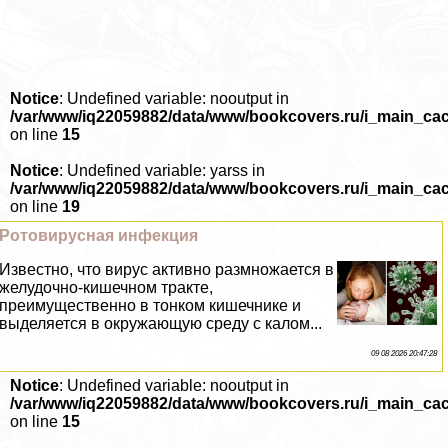
Notice
: Undefined variable: nooutput in
/var/www/iq22059882/data/www/bookcovers.ru/i_main_ca
on line
15
Notice
: Undefined variable: yarss in
/var/www/iq22059882/data/www/bookcovers.ru/i_main_ca
on line
19
Ротовирусная инфекция
Известно, что вирус активно размножается в
желудочно-кишечном тpaкте,
преимущественно в тонком кишечнике и
выделяется в окружающую среду с калом...
09 08 2026 20:47:28
Notice
: Undefined variable: nooutput in
/var/www/iq22059882/data/www/bookcovers.ru/i_main_ca
on line
15