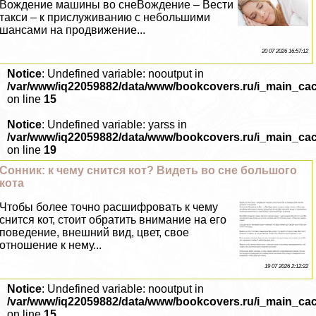
Вождение машины во снеВождение – Вести
такси – к прислуживанию с небольшими
шансами на продвижение...
20 07 2026 16:57:12
Notice
: Undefined variable: nooutput in
/var/www/iq22059882/data/www/bookcovers.ru/i_main_ca
on line
15
Notice
: Undefined variable: yarss in
/var/www/iq22059882/data/www/bookcovers.ru/i_main_ca
on line
19
Сонник: к чему снится кот? Видеть во сне большого
кота
Чтобы более точно расшифровать к чему
снится кот, стоит обратить внимание на его
поведение, внешний вид, цвет, свое
отношение к нему...
19 07 2026 2:12:22
Notice
: Undefined variable: nooutput in
/var/www/iq22059882/data/www/bookcovers.ru/i_main_ca
on line
15