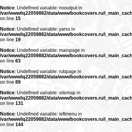
Notice
: Undefined variable: nooutput in
/var/www/iq22059882/data/www/bookcovers.ru/i_main_cac
on line
15
Notice
: Undefined variable: yarss in
/var/www/iq22059882/data/www/bookcovers.ru/i_main_cac
on line
19
Notice
: Undefined variable: mainpage in
/var/www/iq22059882/data/www/bookcovers.ru/i_main_cac
on line
63
Notice
: Undefined variable: rubpage in
/var/www/iq22059882/data/www/bookcovers.ru/i_main_cac
on line
89
Notice
: Undefined variable: sitemap in
/var/www/iq22059882/data/www/bookcovers.ru/i_main_cac
on line
131
Notice
: Undefined variable: leftmenu in
/var/www/iq22059882/data/www/bookcovers.ru/i_main_cac
on line
144