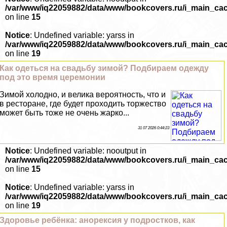
/var/www/iq22059882/data/www/bookcovers.ru/i_main_ca
on line
15
Notice
: Undefined variable: yarss in
/var/www/iq22059882/data/www/bookcovers.ru/i_main_ca
on line
19
Как одеться на свадьбу зимой? Подбираем одежду
под это время церемонии
Зимой холодно, и велика вероятность, что и
в ресторане, где будет проходить торжество
может быть тоже не очень жарко...
31 07 2026 0:44:23
Notice
: Undefined variable: nooutput in
/var/www/iq22059882/data/www/bookcovers.ru/i_main_ca
on line
15
Notice
: Undefined variable: yarss in
/var/www/iq22059882/data/www/bookcovers.ru/i_main_ca
on line
19
Здоровье ребёнка: анорексия у подростков, как