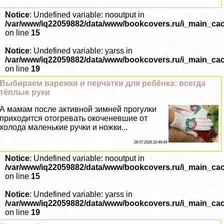
Notice
: Undefined variable: nooutput in
/var/www/iq22059882/data/www/bookcovers.ru/i_main_ca
on line
15
Notice
: Undefined variable: yarss in
/var/www/iq22059882/data/www/bookcovers.ru/i_main_ca
on line
19
Выбираем варежки и перчатки для ребёнка: всегда
тёплые руки
А мамам после активной зимней прогулки
приходится отогревать окоченевшие от
холода маленькие ручки и ножки...
28 07 2026 22:46:44
Notice
: Undefined variable: nooutput in
/var/www/iq22059882/data/www/bookcovers.ru/i_main_ca
on line
15
Notice
: Undefined variable: yarss in
/var/www/iq22059882/data/www/bookcovers.ru/i_main_ca
on line
19