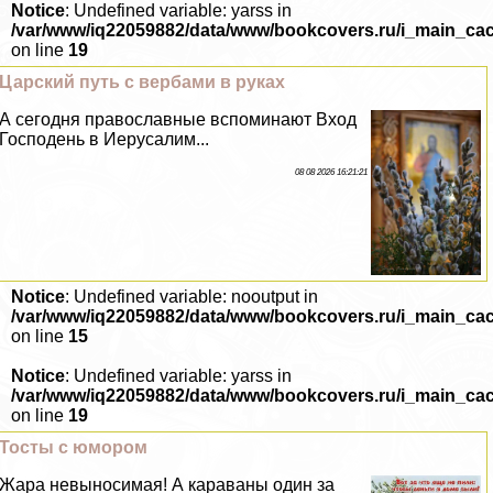
Notice
: Undefined variable: yarss in
/var/www/iq22059882/data/www/bookcovers.ru/i_main_ca
on line
19
Царский путь с вербами в руках
А сегодня православные вспоминают Вход
Господень в Иерусалим...
08 08 2026 16:21:21
Notice
: Undefined variable: nooutput in
/var/www/iq22059882/data/www/bookcovers.ru/i_main_ca
on line
15
Notice
: Undefined variable: yarss in
/var/www/iq22059882/data/www/bookcovers.ru/i_main_ca
on line
19
Тосты с юмором
Жара невыносимая! А караваны один за